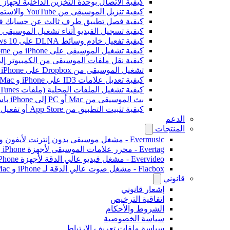
كيفية الاتصال بوحدة التخزين الداخلية لجهاز Bluesound VAULT من Evermusic وFlacbox وEvertag
كيفية تنزيل الموسيقى من YouTube والاستماع إلى الموسيقى بدون اتصال على iPhone
كيفية فصل تطبيق طرف ثالث عن حسابك في ogle
كيفية تسجيل الفيديو أثناء تشغيل الموسيقى على e
كيفية تفعيل خادم وسائط DLNA على Windows 10 وتشغيل الموسيقى على iPhone
كيفية تشغيل الموسيقى على iPhone من WD My Cloud Home
كيفية نقل ملفات الموسيقى من الكمبيوتر إلى iPhone بدون iTunes باستخدام -Drive
تشغيل الموسيقى من Dropbox على iPhone عندما تكون غير متصل بالإنترنت
كيفية تعديل علامات ID3 على iPhone و Mac
كيفية تشغيل الملفات المحلية (ملفات iTunes) على iPhone
بث الموسيقى من Mac أو PC إلى iPhone باستخدام SMB
كيفية تثبيت التطبيق من App Store أو تفعيل الشراء داخل التطبيق باستخدام رمز استرداد ترويجي
الدعم
المنتجات
Evermusic - مشغل موسيقى بدون إنترنت لأيفون وماك
Evertag - محرر علامات الموسيقى لأجهزة iPhone و Mac
Evervideo - مشغل فيديو عالي الدقة لأجهزة iPhone وMac
Flacbox - مشغل صوت عالي الدقة لـ iPhone و Mac
قانوني
إشعار قانوني
اتفاقية الترخيص
الشروط والأحكام
سياسة الخصوصية
سياسة ملفات تعريف الارتباط