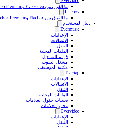
Evervideo
ما الفرق بين Evervideo وEvervideo Premium؟
Flacbox
ما الفرق بين Flacbox وFlacbox Premium؟
دليل المستخدم
Evermusic
الإعدادات
الاتصالات
التنقل
الملفات المحلية
قوائم التشغيل
مشغل الصوت
مكتبة الموسيقى
Evertag
الإعدادات
الاتصالات
التنقل
الملفات المحلية
تعيينات حقول العلامات
محرر العلامات
Evervideo
الإعدادات
التنقل