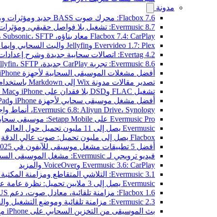
مدونة
Flacbox 7.6: محرك صوت BASS جديد ومؤثرات ومعالج DSP ومصوّر موسيقي حي
Evermusic 8.7: تشغيل بلا فواصل حقيقي، ومؤثرات صوتية، وتسوية مستوى الصوت، ومكافئ صوتي مُعاد تصميمه
Flacbox 7.4: CarPlay معاد بناؤه، Plex، Jellyfin، Subsonic، SFTP لصوت Hi-Res
Evervideo 1.7: Plex وJellyfin والبث السحابي وإيماءات التشغيل
Evertag 4.2: اتصالات سحابية جديدة وشرح إعدادات محرر العلامات
Evermusic 8.6: تجربة CarPlay جديدة، Plex، Jellyfin، SFTP، وودجت كلمات الأغاني
أفضل مشغلات الموسيقى السحابية لأجهزة iPhone في 2026
تصدير مقالات مدونة Wix إلى Markdown باستخدام OpenAI
تشغيل FLAC وDSD بلا فقدان على iPhone وMac مع Flacbox
أفضل مشغل موسيقى سحابي لأجهزة iPhone وiPad
Evermusic 6.8: Aliyun Drive، Synology، أنماط واجهة جديدة
Evermusic Pro على Setapp Mobile: موسيقى سحابية لـ iOS
Evermusic يصل إلى 11 مليون تحميل حول العالم
Flacbox يصل إلى مليون تحميل: صوت عالي الدقة
أفضل 5 تطبيقات مشغل موسيقى للآيفون في 2025
فيديو ترويجي لـ Evermusic: مشغل الموسيقى السحابي
Evermusic 3.6: CarPlay وVoiceOver والمزيد
Evermusic 3.1: التلاشي المتقاطع ومزامنة المكتبة والنسخ الاحتياطي
Evermusic يصل إلى 3 ملايين تحميل: نظرة عامة على الميزات
Flacbox 1.6: مزامنة تلقائية، معادل صوت، دعم OPUS
Evermusic 2.3: مزامنة تلقائية وموضع التشغيل والعلامات
بث الموسيقى من التخزين السحابي على iPhone مع Evermusic