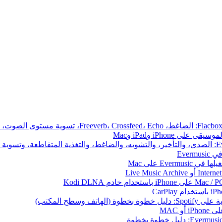
iPhone وiPad وMac
Ever
 وسطح المكتب)
 MAC