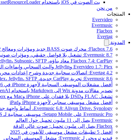
بث الصوت في iOS باستخدام AVAssetResourceLoader
من نحن
المنتجات
Evervideo
Evermusic
Flacbox
Evertag
المدونة
Flacbox 7.6: محرك صوت BASS جديد ومؤثرات ومعالج DSP ومصوّر موسيقي حي
Evermusic 8.7: تشغيل بلا فواصل حقيقي، ومؤثرات صوتية، وتسوية مستوى الصوت، ومكافئ صوتي مُعاد تصميمه
Flacbox 7.4: CarPlay معاد بناؤه، Plex، Jellyfin، Subsonic، SFTP لصوت Hi-Res
Evervideo 1.7: Plex وJellyfin والبث السحابي وإيماءات التشغيل
Evertag 4.2: اتصالات سحابية جديدة وشرح إعدادات محرر العلامات
Evermusic 8.6: تجربة CarPlay جديدة، Plex، Jellyfin، SFTP، وودجت كلمات الأغاني
أفضل مشغلات الموسيقى السحابية لأجهزة iPhone في 2026
تصدير مقالات مدونة Wix إلى Markdown باستخدام OpenAI
تشغيل FLAC وDSD بلا فقدان على iPhone وMac مع Flacbox
أفضل مشغل موسيقى سحابي لأجهزة iPhone وiPad
Evermusic 6.8: Aliyun Drive، Synology، أنماط واجهة جديدة
Evermusic Pro على Setapp Mobile: موسيقى سحابية لـ iOS
Evermusic يصل إلى 11 مليون تحميل حول العالم
Flacbox يصل إلى مليون تحميل: صوت عالي الدقة
أفضل 5 تطبيقات مشغل موسيقى للآيفون في 2025
فيديو ترويجي لـ Evermusic: مشغل الموسيقى السحابي