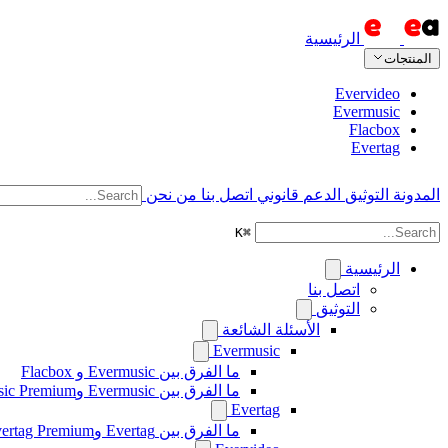
الرئيسية
المنتجات
Evervideo
Evermusic
Flacbox
Evertag
المدونة
التوثيق
الدعم
قانوني
اتصل بنا
من نحن
K
⌘
الرئيسية
اتصل بنا
التوثيق
الأسئلة الشائعة
Evermusic
ما الفرق بين Evermusic و Flacbox
ما الفرق بين Evermusic وEvermusic Premium
Evertag
ما الفرق بين Evertag وEvertag Premium