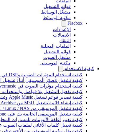
الملفات
قوائم التشغيل
مشغّل الوسائط
مكتبة الوسائط
Flacbox
الإعدادات
الاتصالات
التنقل
الملفات المحلية
قوائم التشغيل
مشغل الصوت
مكتبة الموسيقى
كيفية الاستخدام
كيفية استخدام المؤثرات الصوتية وDSP في Flacbox: الضاغط، Freeverb، Crossfeed، Echo، تسوية مستوى الصوت، والمزيد
كيفية تشغيل مُصوّر الموسيقى أثناء تشغيل الموسيقى على 
كيفية استخدام مؤثرات الصوت في Evermusic: الصدى، والتأخير، والتشويه، والضاغط، والتغذية المتقاطعة، وتسوية مستوى الصوت
كيفية تفعيل التشغيل بلا فواصل واستخدامه في music
كيفية تصدير قوائم تشغيل Apple Music وتشغيلها في Evermusic على Mac
كيفية إنشاء قائمة تشغيل M3U من Internet Archive أو Live Music Archive
كيفية تشغيل الموسيقى من Mac / PC / Linux / NAS على iPhone باستخدام خادم Kodi DLNA
كيفية تشغيل الموسيقى الخاصة بك على iPhone باستخدام CarPlay
كيفية تغيير أغلفة الألبومات للمسارات المحلية على Spotify: دليل خطوة بخطوة (الهاتف
كيفية تعديل كلمات الأغاني لملفات الصوت على iPhone أو
كيفية نقل مكتبة الموسيقى بين الأجهزة في Evermusic: دليل خطوة بخطوة