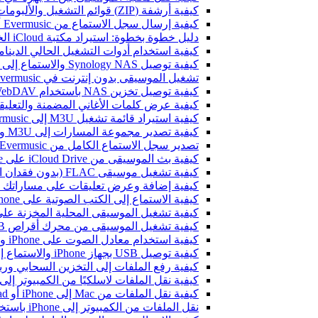
كيفية أرشفة (ZIP) قوائم التشغيل والألبومات والفنانين والأنواع في Evermusic و Flacbox ونقلها إلى جهاز آخر
كيفية إرسال سجل الاستماع من Evermusic أو Flacbox إلى Last.fm
دليل خطوة بخطوة: استيراد مكتبة iCloud الخاصة بك إلى Evermusic و Flacbox
كيفية استخدام أدوات التشغيل الحالي الديناميكية في Evermusic و Flacbox عل
كيفية توصيل Synology NAS والاستماع إلى الموسيقى على iPhone أو Mac
تشغيل الموسيقى بدون إنترنت في Evermusic و Flacbox: التحميل والمزامنة من السحابة إلى الملفات المحلية
كيفية توصيل تخزين NAS باستخدام WebDAV والاستماع إلى الموسيقى على iPhone أو Mac
كيفية عرض كلمات الأغاني المضمنة والتعليقات وملفات LRC للموسيقى 
كيفية استيراد قائمة تشغيل M3U إلى Evermusic و Flacbox
كيفية تصدير مجموعة المسارات إلى M3U وCSV وTXT في Evermusic و Flacbox
تصدير سجل الاستماع الكامل من Evermusic و Flacbox إلى Last.fm
كيفية بث الموسيقى من iCloud Drive على iPhone أو Mac
كيفية تشغيل موسيقى FLAC (بدون فقدان الجودة) على iPhone
كيفية إضافة وعرض تعليقات على مساراتك الصوتية على iPhone وiPad وMac باستخد
كيفية الاستماع إلى الكتب الصوتية على iPhone وiPad وMac باستخدام Evermusic
كيفية تشغيل الموسيقى المحلية المخزنة على iPhone أو c
كيفية تشغيل الموسيقى من محرك أقراص USB على iPhone باستخدام Evermusic و iXpand من SanDisk
كيفية استخدام معادل الصوت على iPhone وiPad وMac مع Evermusic وFlacbox
كيفية توصيل USB بجهاز iPhone والاستماع إلى الموسيقى أو إدارة الملفات الموجودة عليه
كيفية رفع الملفات إلى التخزين السحابي وربطها بـ Evermusic أو Flacbox 
كيفية نقل الملفات لاسلكيًا من الكمبيوتر إلى iPhone باستخدام i-Fi Drive
كيفية نقل الملفات من Mac إلى iPhone أو iPad باستخدام Finder
نقل الملفات من الكمبيوتر إلى iPhone باستخدام بروتوكول SMB