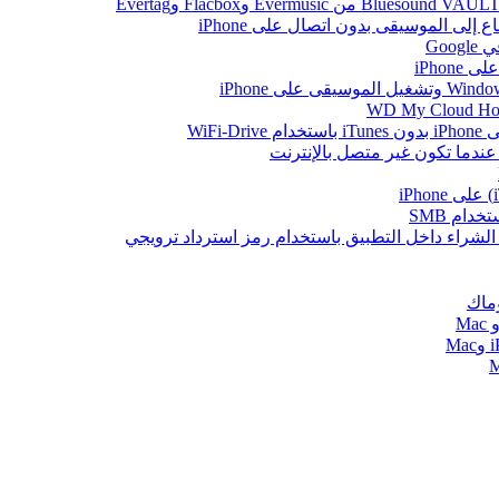
Go
iPhon
WiFi