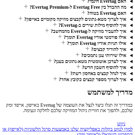
?
ת העוצמה של Evertag באייפון, אייפד ומק
.
תמיכה
(לאייפון) או
משפטי