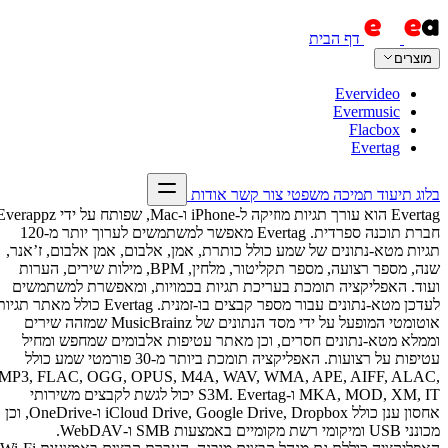
Evertag הוא עורך תגיות מוזיקה ל-iPhone ו-Mac, שפותח על ידי Everappz,
חברת תוכנה ספרדית. Evertag מאפשר למשתמשים לערוך יותר מ-120
לבום, ז’אנר,
, מלחין, BPM, מילות שירים, הערות
ת למשתמשים
נתונים עבור מספר קבצים בו-זמנית. Evertag כולל מאתר תגיות
ל ידי מסד הנתונים של MusicBrainz שמזהה שירים
חפש ומחיל
דף הבי
ה תומכת ביותר מ-30 פורמטי שמע כולל
MP3, FLAC,
לגשת לקבצים משירותי
אחסון ענן כולל iCloud Drive, Google Drive, Dropbox ו-OneDrive, וכן
מכונני USB ומיקומי רשת מקומיים באמצעות SMB ו-WebDAV.