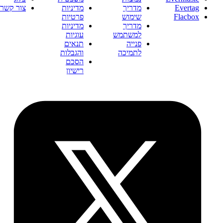
spañol
צור קשר
日本語
Suomi
rançais
한국어
עברית
Melayu
हिन्दी
rlands
vatski
Norsk
agyar
Polski
onesia
tuguês
taliano
omână
сский
日本語
enčina
한국어
venska
Melayu
ไทย
rlands
Norsk
Türkçe
Polski
їнська
tuguês
ng Việt
omână
体中文
сский
體中文
enčina
venska
ไทย
Türkçe
їнська
ng Việt