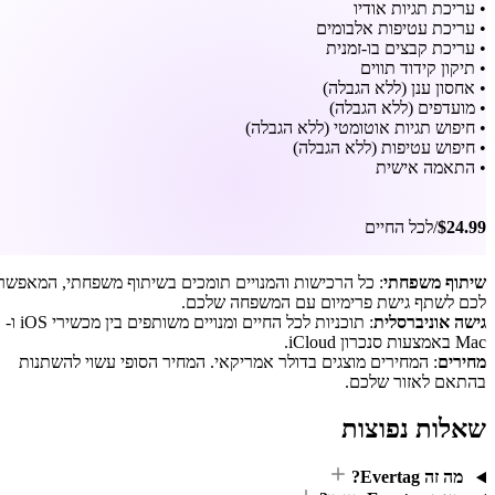
שפחתי, המאפשר
: תוכניות לכל החיים ומנויים משותפים בין מכשירי iOS ו-
וי להשתנות