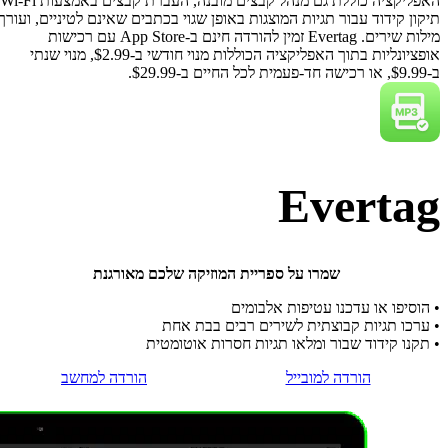
האפליקציה כוללת גם מנהל קבצים מובנה, העברת קבצים באמצעות Wi-Fi,
לטיניים, ועורך
הורדה חינם ב-App Store עם רכישות
נליות בתוך האפליקציה הכוללות מנוי חודשי ב-$2.99, מנוי שנתי
חשב