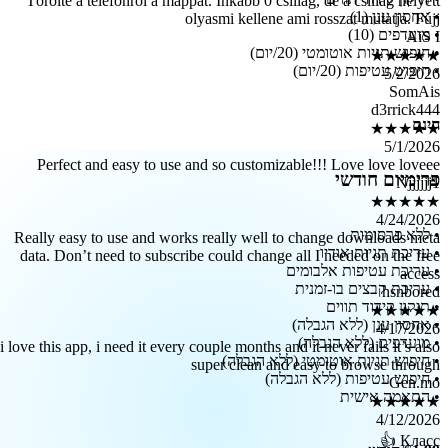
תיעוד
Perfect
Really easy
data. Don’
i love this app