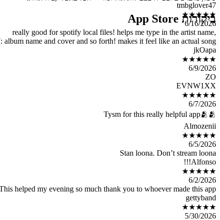
really goo
album name an
This helped m
Ma bisogna