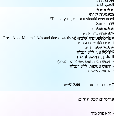
Great App, M