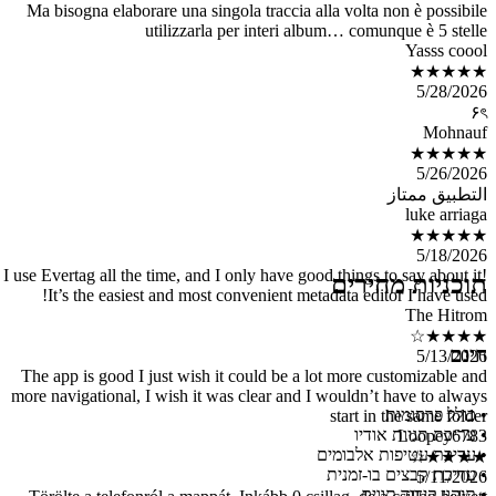
מוצרים
בלוג
I use Evertag 
It’s th
The app is
more navigat
Törölte a 