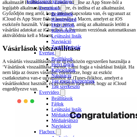
Felhasználói kézikönyv
alkalmazás Beállításoknál. Ezután telepítse az App Store-ból a
Evermusic
legújabb alkalmazásverzió a Macre, és indítsa el az alkalmazást.
Győződjön meg arról, hogy internetkapcsolata van, és ugyanazt az
Beállítások
iCloud és App Store fiókot használja a Macen, amelyet az iOS
Hanglejátszó
eszközén használt. Várjon egy percet, amíg az alkalmazás letölti a
Helyi fájlok
vásárlási adatokat az iCloudból. A Premium verziónak automatikusan
Kapcsolatok
aktiválódnia kell a Macen.
Lejátszási listák
Navigáció
Zenei könyvtár
Vásárlások visszaállítása
Evertag
Beállítások
A vásárlás visszaállításához az új eszközön egyszerűen használja a
Helyi fájlok
‘Vásárlások visszaállítása’ menüt. Látni fogja a vásárlásai listáját. Ha
Kapcsolatok
nem látja az összes vásárlást, ellenőrizze, hogy az eszköz
Navigáció
csatlakoztatva van-e ugyanahhoz az iTunes-fiókhoz, amelyet a
Tag mező leképezések
vásárlásokhoz használt, és győződjön meg arról, hogy az iCloud
Tag szerkesztő
engedélyezve van.
Evervideo
Beállítások
Fájlok
Lejátszási listák
Médiakönyvtár
Médialejátszó
Navigáció
Flacbox