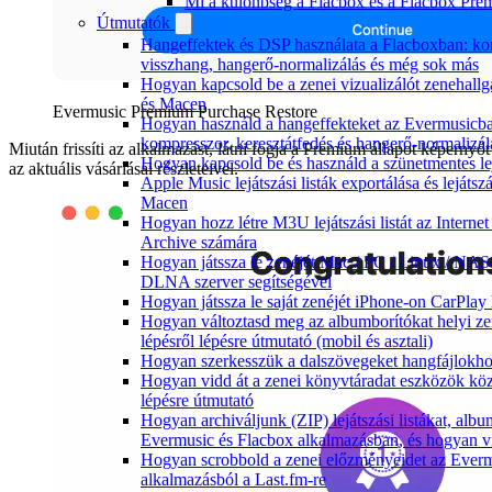
Mi a különbség a Flacbox és a Flacbox Pre
Útmutatók
Hangeffektek és DSP használata a Flacboxban: kom
visszhang, hangerő-normalizálás és még sok más
Hogyan kapcsold be a zenei vizualizálót zenehall
és Macen
Evermusic Premium Purchase Restore
Hogyan használd a hangeffekteket az Evermusicban:
kompresszor, keresztátfedés és hangerő-normalizál
Miután frissíti az alkalmazást, látni fogja a Premium állapot képernyőt
Hogyan kapcsold be és használd a szünetmentes le
az aktuális vásárlásai részleteivel.
Apple Music lejátszási listák exportálása és leját
Macen
Hogyan hozz létre M3U lejátszási listát az Intern
Archive számára
Hogyan játssza le zenéjét Mac / PC / Linux / NAS
DLNA szerver segítségével
Hogyan játssza le saját zenéjét iPhone-on CarPlay 
Hogyan változtasd meg az albumborítókat helyi z
lépésről lépésre útmutató (mobil és asztali)
Hogyan szerkesszük a dalszövegeket hangfájlok
Hogyan vidd át a zenei könyvtáradat eszközök köz
lépésre útmutató
Hogyan archiváljunk (ZIP) lejátszási listákat, alb
Evermusic és Flacbox alkalmazásban, és hogyan v
Hogyan scrobbold a zenei előzményeidet az Ever
alkalmazásból a Last.fm-re