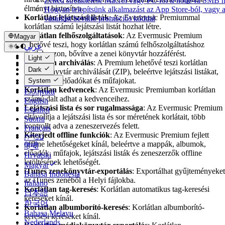
Zenéd streamelése Macről vagy PC-ről iPhone-ra SMB h
élményt biztosítva.
Hogyan telepítsünk alkalmazást az App Store-ból, vagy a
Korlátlan lejátszási listák
: Az Evermusic Premiummal
vásárlást beváltó promóciós kóddal
korlátlan számú lejátszási listát hozhat létre.
Korlátlan felhőszolgáltatások
: Az Evermusic Premium
Magyar
lehetővé teszi, hogy korlátlan számú felhőszolgáltatáshoz
عربي
csatlakozzon, bővítve a zenei könyvtár hozzáférést.
Català
Light
Korlátlan archiválás
: A Premium lehetővé teszi korlátlan
Čeština
Dark
médiakönyvtár archiválását (ZIP), beleértve lejátszási listákat,
Dansk
albumokat, előadókat és műfajokat.
System
Deutsch
Korlátlan kedvencek
: Az Evermusic Premiumban korlátlan
Ελληνικά
számú dalt adhat a kedvenceihez.
English
Lejátszási lista és sor rugalmassága
: Az Evermusic Premium
Español
eltávolítja a lejátszási lista és sor méretének korlátait, több
Suomi
kontrollt adva a zeneszervezés felett.
Français
Kiterjedt offline funkciók
: Az Evermusic Premium fejlett
עברית
offline lehetőségeket kínál, beleértve a mappák, albumok,
हिन्दी
előadók, műfajok, lejátszási listák és zeneszerzők offline
Hrvatski
letöltésének lehetőségét.
Magyar
iTunes zenekönyvtár-exportálás
: Exportálhat gyűjteményeket
Bahasa Indonesia
az iTunes zenéből a Helyi fájlokba.
Italiano
Korlátlan tag-keresés
: Korlátlan automatikus tag-keresési
日本語
kéréseket kínál.
한국어
Korlátlan albumborító-keresés
: Korlátlan albumborító-
Bahasa Melayu
keresési kéréseket kínál.
Nederlands