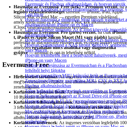
Evermusic és Flacbox alkalmazásban, és hogyan vigyük 
Használja az Evermusic Free (kék) + Premium verziót
, ha a
Hogyan scrobbold a zenei előzményeidet az Evermusic v
legjobb eszközlefedettséget
szeretné — iPhone, iPad, Apple
Last.fm-re
Silicon Mac
és
Intel Mac — egyetlen Premium vásárlással,
Hogyan használja a dinamikus Most játszott widgeteket 
amely lefedi mind az iOS, mind a Mac kék alkalmazásokat
alkalmazásokban iPhone-on és Macen
iCloud vásárlásszinkronizáláson keresztül.
Lépésről lépésre útmutató: Az iCloud könyvtár importál
Használja az Evermusic Pro (piros) verziót
, ha csak
iPhone-
alkalmazásokba
t, iPadet és Apple Silicon Macet (M1 vagy újabb)
használ,
Hogyan csatlakoztasd a Synology NAS-t és hallgass zen
preferálja az alacsonyabb előzetes árat, és olyan buildet szeretne
Hogyan csatlakoztasd a NAS tárolót WebDAV segítségéve
amelyben
egyáltalán nincs analitika vagy diagnosztika
vagy Macen
gyűjtve
— azonnal és opt-in lehetőség nélkül.
Hogyan tekinthetők meg a beágyazott dalszövegek, meg
iPhone-on vagy Macen
Evermusic Free
Offline zene lejátszása az Evermusicban és a Flacboxban:
felhőből helyi fájlokba
Hogyan importáljon M3U lejátszási listát az Evermusicb
Hirdetéseket tartalmaz
: Az ingyenes verzió hirdetéseket jelení
Zeneszámgyűjtemény exportálása M3U, CSV és TXT fo
meg bevételszerzés céljából, ami alkalmanként megzavarhatja a
Flacbox alkalmazásokban
zenehallgatást.
Teljes hallgatási előzményeinek exportálása az Evermusi
Korlátozott lejátszási listák
: Az ingyenes verzióban legfeljebb
Hogyan hallgassunk zenét az iCloud Drive-ról iPhone-
10 lejátszási listát hozhat létre.
Hogyan játsszak le FLAC (veszteségmentes) zenét az i
Korlátozott felhőszolgáltatások
: Az ingyenes verzió legfeljeb
Hogyan adjunk hozzá és tekintsünk meg megjegyzéseket
3 felhőszolgáltatást támogat. –
Korlátozott archiválás
: Az
Mac eszközökön az Evermusic és Flacbox segítségével
ingyenes verzióban legfeljebb 3 médiakönyvtárat (lejátszási list
Hogyan hallgassunk hangoskönyveket iPhone-on, iPade
album, előadó vagy műfaj) archiválhat (ZIP).
segítségével
Korlátozott kedvencek
: Az ingyenes verzióban legfeljebb 100
Hogyan játssz le helyi zenét az iPhone-on vagy Mac-en