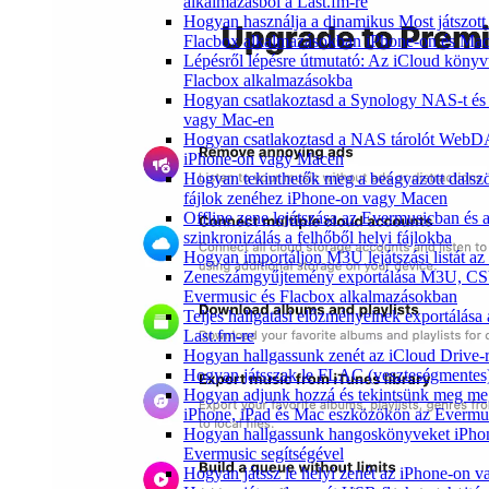
alkalmazásból a Last.fm-re
Hogyan használja a dinamikus Most játszott
Flacbox alkalmazásokban iPhone-on és Ma
Lépésről lépésre útmutató: Az iCloud könyv
Flacbox alkalmazásokba
Hogyan csatlakoztasd a Synology NAS-t és 
vagy Mac-en
Hogyan csatlakoztasd a NAS tárolót WebDAV
iPhone-on vagy Macen
Hogyan tekinthetők meg a beágyazott dals
fájlok zenéhez iPhone-on vagy Macen
Offline zene lejátszása az Evermusicban és 
szinkronizálás a felhőből helyi fájlokba
Hogyan importáljon M3U lejátszási listát a
Zeneszámgyűjtemény exportálása M3U, CS
Evermusic és Flacbox alkalmazásokban
Teljes hallgatási előzményeinek exportálása
Last.fm-re
Hogyan hallgassunk zenét az iCloud Drive-
Hogyan játsszak le FLAC (veszteségmentes
Hogyan adjunk hozzá és tekintsünk meg me
iPhone, iPad és Mac eszközökön az Evermus
Hogyan hallgassunk hangoskönyveket iPhon
Evermusic segítségével
Hogyan játssz le helyi zenét az iPhone-on 