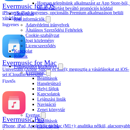
Hogyan telepítsünk alkalmazást az App Store-ból,
Evermusic for iOS
belüli vásárlást beváltó promóciós kóddal
iPhone & iPad; ingyenes, opcionális Premium alkalmazáson belüli
Támogatás
vásárlással
Jogi információk
Ingyenes
Adatvédelmi irányelvek
Általános Szerződési Feltételek
Cookie-szabályzat
Jogi közlemény
Licencszerződés
Kapcsolat
Rólunk
Evermusic for Mac
Felhasználói kézikönyv
Univerzális (Apple Silicon és Intel); megosztja a vásárlásokat az iOS-
Evermusic
sel iCloudon keresztül
Beállítások
Fizetős
Hanglejátszó
Helyi fájlok
Kapcsolatok
Lejátszási listák
Navigáció
Zenei könyvtár
Evertag
Evermusic Pro
Beállítások
iPhone, iPad, Apple Silicon Mac (M1+); analitika nélkül, alacsonyab
Helyi fájlok