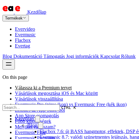
Kezdőlap
Termékek
Evervideo
Evermusic
Flacbox
Evertag
Blog
Dokumentáció
Támogatás
Jogi információk
Kapcsolat
Rólunk
On this page
Válassza ki a Premium tervet
Vásárlások megosztása iOS és Mac között
Vásárlások visszaállítása
Evermusic Pro (piros ikon) vs Evermusic Free (kék ikon)
CTRL K
Letöltés az App Store-ból
App Store csomagolás
Kezdőlap
Főbb különbségek
Blog
Melyiket válasszam?
Flacbox 7.6: új BASS hangmotor, effektek, DSP és 
Evermusic Free
Evermusic 8.7: valódi szünetmentes lejátszás, han
Evermusic Premium