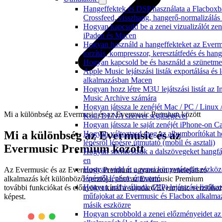
Hangeffektek és DSP használata a Flacboxb
Crossfeed, visszhang, hangerő-normalizálás
Hogyan kapcsold be a zenei vizualizálót ze
iPaden és Macen
Hogyan használd a hangeffekteket az Evermu
torzítás, kompresszor, keresztátfedés és han
Hogyan kapcsold be és használd a szünetmen
Apple Music lejátszási listák exportálása és 
alkalmazásban Macen
Hogyan hozz létre M3U lejátszási listát az I
Music Archive számára
Hogyan játssza le zenéjét Mac / PC / Linux
Mi a különbség az Evermusic és az Evermusic Premium között
Kodi DLNA szerver segítségével
Hogyan játssza le saját zenéjét iPhone-on C
Mi a különbség az Evermusic és az
Hogyan változtasd meg az albumborítókat h
lépésről lépésre útmutató (mobil és asztali)
Evermusic Premium között
Hogyan szerkesszük a dalszövegeket hang
en
Hogyan vidd át a zenei könyvtáradat eszkö
Az Evermusic és az Evermusic Premium ugyanazon zenelejátszó
lépésről lépésre útmutató
alkalmazás két különböző verziója, ahol az Evermusic Premium
Hogyan archiváljunk (ZIP) lejátszási listáka
további funkciókat és előnyöket kínál a standard Evermusic verzióho
műfajokat az Evermusic és Flacbox alkalma
képest.
másik eszközre
Hogyan scrobbold a zenei előzményeidet a