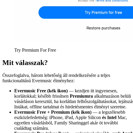
Try Premium For Free
Mit válasszak?
Összefoglalva, három lehetőség áll rendelkezésére a teljes
funkcionalitású Evermusic élményhez:
Evermusic Free (kék ikon)
— kezdjen itt ingyenesen,
korlátokkal; később frissítsen
Premiumra
alkalmazáson belüli
vásárláson keresztül, ha korlátlan felhőszolgáltatásokat, lejátszá
listákat, offline tartalmat és hirdetésmentes élményt szeretne.
Evermusic Free + Premium (kék ikon)
— a legszélesebb
eszközlefedettség: iPhone, iPad, Apple Silicon
és Intel
Mac,
egyetlen vásárlásból, Family Sharinggel akár öt további
családtag számára.