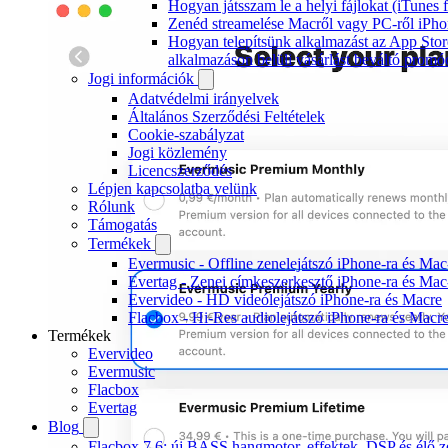
Hogyan játsszam le a helyi fájlokat (iTunes
Zenéd streamelése Macről vagy PC-ről iPho
Hogyan telepítsünk alkalmazást az App Stor
alkalmazáson belüli vásárlást beváltó promó
Jogi információk
Adatvédelmi irányelvek
Általános Szerződési Feltételek
Cookie-szabályzat
Jogi közlemény
Licencszerződés
Lépjen kapcsolatba velünk
Rólunk
Támogatás
Termékek
Evermusic - Offline zenelejátszó iPhone-ra és Mac
Evertag - Zenei címkeszerkesztő iPhone-ra és Mac
Evervideo - HD videólejátszó iPhone-ra és Macre
Flacbox - Hi-Res audiolejátszó iPhone-ra és Macr
Termékek
Evervideo
Evermusic
Flacbox
Evertag
Blog
Flacbox 7.6: új BASS hangmotor, effektek, DSP és élő ze