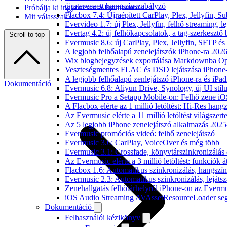
újratervezett hangszínszabályzó
Próbálja ki ingyenesen a Premiumot
Flacbox 7.4: Újraépített CarPlay, Plex, Jellyfin,
Mit válasszak?
Evervideo 1.7: új Plex, Jellyfin, felhő streaming, l
Evertag 4.2: új felhőkapcsolatok, a tag-szerkesztő 
Scroll to top
Evermusic 8.6: új CarPlay, Plex, Jellyfin, SFTP é
A legjobb felhőalapú zenelejátszók iPhone-ra 202
Wix blogbejegyzések exportálása Markdownba O
Veszteségmentes FLAC és DSD lejátszása iPhone-
A legjobb felhőalapú zenlejátszó iPhone-ra és iPad
Dokumentáció
Evermusic 6.8: Aliyun Drive, Synology, új UI stíl
Evermusic Pro a Setapp Mobile-on: Felhő zene iO
A Flacbox elérte az 1 millió letöltést: Hi-Res hang
Az Evermusic elérte a 11 millió letöltést világszert
Az 5 legjobb iPhone zenelejátszó alkalmazás 202
Evermusic promóciós videó: felhő zenelejátszó
Evermusic 3.6: CarPlay, VoiceOver és még több
Evermusic 3.1: Crossfade, könyvtárszinkronizálás 
Az Evermusic elérte a 3 millió letöltést: funkciók á
Flacbox 1.6: Automatikus szinkronizálás, hangsz
Evermusic 2.3: Automatikus szinkronizálás, lejátsz
Zenehallgatás felhőtárhelyről iPhone-on az Everm
iOS Audio Streaming AVAssetResourceLoader seg
Dokumentáció
Felhasználói kézikönyv