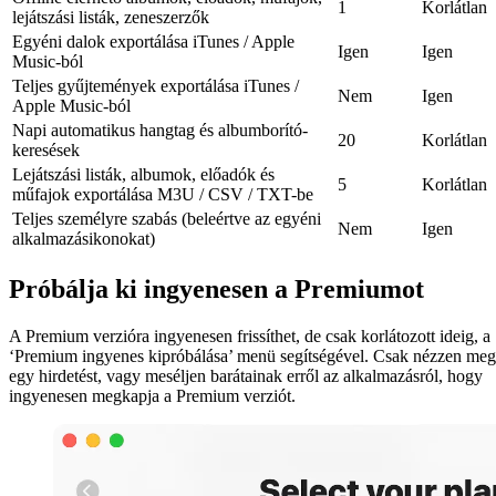
1
Korlátlan
lejátszási listák, zeneszerzők
Egyéni dalok exportálása iTunes / Apple
Igen
Igen
Music-ból
Teljes gyűjtemények exportálása iTunes /
Nem
Igen
Apple Music-ból
Napi automatikus hangtag és albumborító-
20
Korlátlan
keresések
Lejátszási listák, albumok, előadók és
5
Korlátlan
műfajok exportálása M3U / CSV / TXT-be
Teljes személyre szabás (beleértve az egyéni
Nem
Igen
alkalmazásikonokat)
Próbálja ki ingyenesen a Premiumot
A Premium verzióra ingyenesen frissíthet, de csak korlátozott ideig, a
‘Premium ingyenes kipróbálása’ menü segítségével. Csak nézzen meg
egy hirdetést, vagy meséljen barátainak erről az alkalmazásról, hogy
ingyenesen megkapja a Premium verziót.