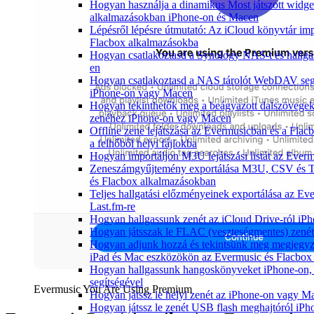
Hogyan használja a dinamikus Most játszott widge
alkalmazásokban iPhone-on és Macen
Lépésről lépésre útmutató: Az iCloud könyvtár im
Flacbox alkalmazásokba
Hogyan csatlakoztasd a Synology NAS-t és hallga
en
Hogyan csatlakoztasd a NAS tárolót WebDAV segít
iPhone-on vagy Macen
Hogyan tekinthetők meg a beágyazott dalszövege
zenéhez iPhone-on vagy Macen
Offline zene lejátszása az Evermusicban és a Flacb
a felhőből helyi fájlokba
Hogyan importáljon M3U lejátszási listát az Ever
Zeneszámgyűjtemény exportálása M3U, CSV és 
és Flacbox alkalmazásokban
Teljes hallgatási előzményeinek exportálása az Ev
Last.fm-re
Hogyan hallgassunk zenét az iCloud Drive-ról iP
Hogyan játsszak le FLAC (veszteségmentes) zené
Hogyan adjunk hozzá és tekintsünk meg megjegyz
iPad és Mac eszközökön az Evermusic és Flacbox 
Hogyan hallgassunk hangoskönyveket iPhone-on,
segítségével
Evermusic You Are Using Premium
Hogyan játssz le helyi zenét az iPhone-on vagy M
Hogyan játssz le zenét USB flash meghajtóról iPh