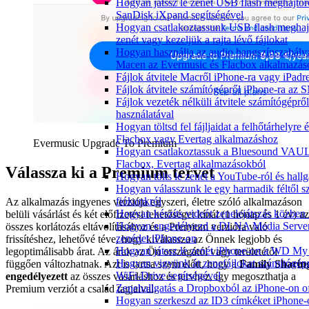
Hogyan játssz le zenét USB flash meghajtór
SanDisk iXpand segítségével
Hogyan csatlakoztassunk USB flash meghajt
zenét vagy kezeljük a rajta lévő fájlokat
Hogyan használja az audio hangszínszabály
Macen az Evermusic és Flacbox alkalmazás
Fájlok átvitele Macről iPhone-ra vagy iPadre
Fájlok átvitele számítógépről iPhone-ra az 
Fájlok vezeték nélküli átvitele számítógépr
használatával
Hogyan töltsd fel fájljaidat a felhőtárhelyre
Flacbox vagy Evertag alkalmazáshoz
Evermusic Upgrade To Premium
Hogyan csatlakoztassuk a Bluesound VAULT
Flacbox, Evertag alkalmazásokból
Válassza ki a Premium tervet
Hogyan tölts le zenét a YouTube-ról és hallg
Hogyan válasszunk le egy harmadik féltől s
fiókunkról
Az alkalmazás ingyenes verziója egyszeri, életre szóló alkalmazáson
Hogyan készíts videót zenelejátszás közben
belüli vásárlást és két előfizetési lehetőséget kínál (1 hónap és 1 év) az
Hogyan engedélyezd a DLNA Media Servert 
összes korlátozás eltávolításához és a Premium verzióra való
zenédet iPhone-on
frissítéshez, lehetővé téve, hogy kiválassza az Önnek legjobb és
Hogyan játssz le zenét iPhone-on a WD M
legoptimálisabb árat. Az árak az Ön országától vagy területétől
Hogyan vigyünk át zenefájlokat számítógépr
függően változhatnak. Azt is tartsa szem előtt, hogy a
Family Sharin
WiFi-Drive segítségével
engedélyezett
az összes vásárláshoz és tervhez, így megoszthatja a
Zenehallgatás a Dropboxból az iPhone-on o
Premium verziót a család tagjaival.
Hogyan szerkeszd az ID3 címkéket iPhone-