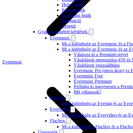
Helyi fájlok
Kapcsolatok
Lejátszási listák
Navigáció
Zenetár
Gyakran ismételt kérdések
Evermusic
Mi a különbség az Evermusic és a Fla
Mi a különbség az Evermusic és az E
Válassza ki a Premium tervet
Vásárlások megosztása iOS és 
Evermusic
Vásárlások visszaállítása
Evermusic Pro (piros ikon) vs 
Evermusic Free
Evermusic Premium
Próbálja ki ingyenesen a Prem
Mit válasszak?
Evertag
Mi a különbség az Evertag és az Eve
Evervideo
Mi a különbség az Evervideo és az E
Flacbox
Mi a különbség a Flacbox és a Flacb
Útmutatók