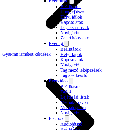
Evermusic
Beállítások
Hanglejátszó
Helyi fájlok
Kapcsolatok
Lejátszási listák
Navigáció
Zenei könyvtár
Evertag
Beállítások
Gyakran ismételt kérdések
Helyi fájlok
Kapcsolatok
Navigáció
Tag mező leképezések
Tag szerkesztő
Evervideo
Beállítások
Fájlok
Lejátszási listák
Médiakönyvtár
Médialejátszó
Navigáció
Flacbox
Audiojátszó
Beállítások