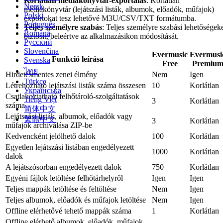
Korlátlan médiakönyvtár-exportálás
: Korlátlan
Norsk
médiakönyvtár (lejátszási listák, albumok, előadók, műfajok)
Polski
exportokat tesz lehetővé M3U/CSV/TXT formátumba.
Português
Teljes személyre szabás
: Teljes személyre szabási lehetőségek
Română
biztosít, beleértve az alkalmazásikon módosítását.
Русский
Slovenčina
Evermusic
Evermusi
Funkció leírása
Svenska
Free
Premiu
ไทย
Hirdetésmentes zenei élmény
Nem
Igen
Türkçe
Létrehozható lejátszási listák száma összesen
10
Korlátlan
Українська
Csatlakoztatható felhőtároló-szolgáltatások
Tiếng Việt
3
Korlátlan
száma
简体中文
Lejátszási listák, albumok, előadók vagy
繁體中文
3
Korlátlan
műfajok archiválása ZIP-be
Kedvencként jelölhető dalok
100
Korlátlan
Egyetlen lejátszási listában engedélyezett
1000
Korlátlan
dalok
A lejátszósorban engedélyezett dalok
750
Korlátlan
Egyéni fájlok letöltése felhőtárhelyről
Igen
Igen
Teljes mappák letöltése és feltöltése
Nem
Igen
Teljes albumok, előadók és műfajok letöltése
Nem
Igen
Offline elérhetővé tehető mappák száma
1
Korlátlan
Offline elérhető albumok, előadók, műfajok,