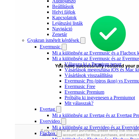
Audiojátszó
Beállítások
Helyi fájlok
Kapcsolatok
Lejátszási listák
Navigáció
Zenetár
Gyakran ismételt kérdések
Evermusic
Mi a különbség az Evermusic és a Flacbox k
Mi a különbség az Evermusic és az Evermu
Válassza ki a Premium tervet
Vásárlások megosztása iOS és Mac kö
Vásárlások visszaállítása
Evermusic Pro (piros ikon) vs Evermu
Evermusic Free
Evermusic Premium
Próbálja ki ingyenesen a Premiumot
Mit válasszak?
Evertag
Mi a különbség az Evertag és az Evertag P
Evervideo
Mi a különbség az Evervideo és az Evervid
Flacbox