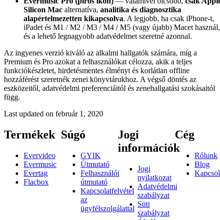
Evermusic Pro (piros ikon)
— valamivel olcsóbb,
csak Appl
Silicon Mac
alternatíva,
analitika és diagnosztika
alapértelmezetten kikapcsolva
. A legjobb, ha csak iPhone-t,
iPadet és M1 / M2 / M3 / M4 / M5 (vagy újabb) Macet használ,
és a lehető legnagyobb adatvédelmet szeretné azonnal.
Az ingyenes verzió kiváló az alkalmi hallgatók számára, míg a
Premium és Pro azokat a felhasználókat célozza, akik a teljes
funkciókészletet, hirdetésmentes élményt és korlátlan offline
hozzáférést szeretnék zenei könyvtárukhoz. A végső döntés az
eszközeitől, adatvédelmi preferenciáitól és zenehallgatási szokásaitól
függ.
Last updated on
február 1, 2020
Termékek
Súgó
Jogi
Cég
információk
Evervideo
GYIK
Rólunk
Evermusic
Útmutató
Blog
Jogi
Evertag
Felhasználói
Kapcsol
nyilatkozat
Flacbox
útmutató
Adatvédelmi
Kapcsolatfelvétel
szabályzat
az
Süti
ügyfélszolgálattal
szabályzat