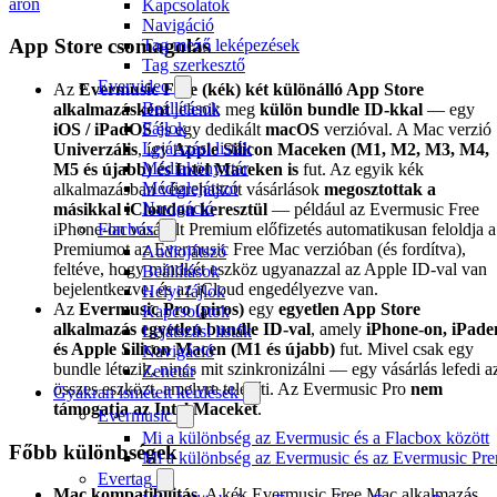
áron
Kapcsolatok
Navigáció
App Store csomagolás
Tag mező leképezések
Tag szerkesztő
Evervideo
Az
Evermusic Free (kék)
két különálló App Store
Beállítások
alkalmazásként
jelenik meg
külön bundle ID-kkal
— egy
Fájlok
iOS / iPadOS
és egy dedikált
macOS
verzióval. A Mac verzió
Lejátszási listák
Univerzális
, így
Apple Silicon Maceken (M1, M2, M3, M4,
Médiakönyvtár
M5 és újabb) és Intel Maceken is
fut. Az egyik kék
Médialejátszó
alkalmazásban végrehajtott vásárlások
megosztottak a
Navigáció
másikkal iCloudon keresztül
— például az Evermusic Free
iPhone-on vásárolt Premium előfizetés automatikusan feloldja a
Flacbox
Premiumot az Evermusic Free Mac verzióban (és fordítva),
Audiojátszó
feltéve, hogy mindkét eszköz ugyanazzal az Apple ID-val van
Beállítások
bejelentkezve, és az iCloud engedélyezve van.
Helyi fájlok
Az
Evermusic Pro (piros)
egy
egyetlen App Store
Kapcsolatok
alkalmazás
egyetlen bundle ID-val
, amely
iPhone-on, iPade
Lejátszási listák
és Apple Silicon Macen (M1 és újabb)
fut. Mivel csak egy
Navigáció
bundle létezik, nincs mit szinkronizálni — egy vásárlás lefedi a
Zenetár
összes eszközt, amelyre telepíti. Az Evermusic Pro
nem
Gyakran ismételt kérdések
támogatja az Intel Maceket
.
Evermusic
Mi a különbség az Evermusic és a Flacbox között
Főbb különbségek
Mi a különbség az Evermusic és az Evermusic Pr
Evertag
Mac kompatibilitás.
A kék Evermusic Free Mac alkalmazás