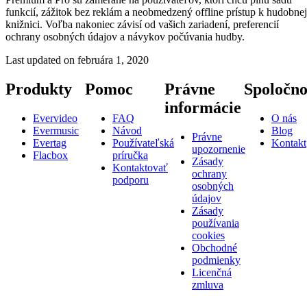
funkcií, zážitok bez reklám a neobmedzený offline prístup k hudobnej
knižnici. Voľba nakoniec závisí od vašich zariadení, preferencií
ochrany osobných údajov a návykov počúvania hudby.
Last updated on
februára 1, 2020
Produkty
Pomoc
Právne
Spoločno
informácie
Evervideo
FAQ
O nás
Evermusic
Návod
Blog
Právne
Evertag
Používateľská
Kontakt
upozornenie
Flacbox
príručka
Zásady
Kontaktovať
ochrany
podporu
osobných
údajov
Zásady
používania
cookies
Obchodné
podmienky
Licenčná
zmluva