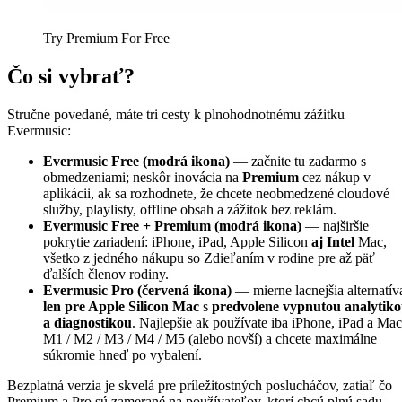
Try Premium For Free
Čo si vybrať?
Stručne povedané, máte tri cesty k plnohodnotnému zážitku
Evermusic:
Evermusic Free (modrá ikona)
— začnite tu zadarmo s
obmedzeniami; neskôr inovácia na
Premium
cez nákup v
aplikácii, ak sa rozhodnete, že chcete neobmedzené cloudové
služby, playlisty, offline obsah a zážitok bez reklám.
Evermusic Free + Premium (modrá ikona)
— najširšie
pokrytie zariadení: iPhone, iPad, Apple Silicon
aj Intel
Mac,
všetko z jedného nákupu so Zdieľaním v rodine pre až päť
ďalších členov rodiny.
Evermusic Pro (červená ikona)
— mierne lacnejšia alternatív
len pre Apple Silicon Mac
s
predvolene vypnutou analytik
a diagnostikou
. Najlepšie ak používate iba iPhone, iPad a Mac
M1 / M2 / M3 / M4 / M5 (alebo novší) a chcete maximálne
súkromie hneď po vybalení.
Bezplatná verzia je skvelá pre príležitostných poslucháčov, zatiaľ čo
Premium a Pro sú zamerané na používateľov, ktorí chcú plnú sadu