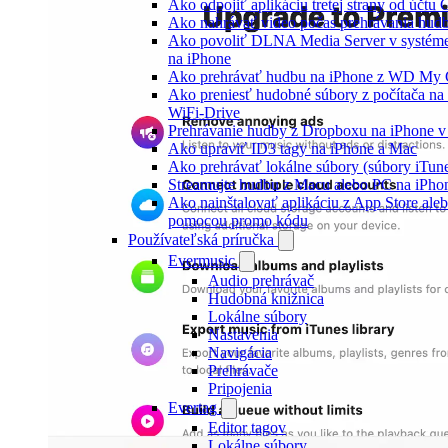
Ako odpojiť aplikáciu tretej strany od účtu
Ako nahrávať video počas prehrávania hud
Ako povoliť DLNA Media Server v systéme
na iPhone
Ako prehrávať hudbu na iPhone z WD My
Ako preniesť hudobné súbory z počítača n
WiFi-Drive
Prehrávanie hudby z Dropboxu na iPhone v 
Ako upraviť ID3 tagy na iPhone a Mac
Ako prehrávať lokálne súbory (súbory iTun
Streamujte hudbu z Macu alebo PC na iP
Ako nainštalovať aplikáciu z App Store aleb
pomocou promo kódu
Používateľská príručka
Evermusic
Audio prehrávač
Hudobná knižnica
Lokálne súbory
Nastavenia
Navigácia
Prehrávače
Pripojenia
Evertag
Editor tagov
Lokálne súbory