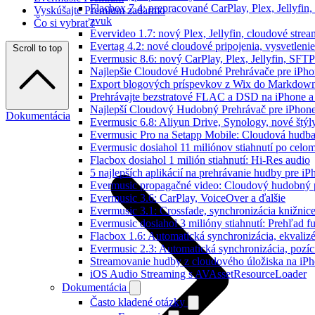
Flacbox 7.4: prepracované CarPlay, Plex, Jellyfin
Vyskúšajte Premium zadarmo
zvuk
Čo si vybrať?
Evervideo 1.7: nový Plex, Jellyfin, cloudové strea
Evertag 4.2: nové cloudové pripojenia, vysvetlenie
Scroll to top
Evermusic 8.6: nový CarPlay, Plex, Jellyfin, SFTP
Najlepšie Cloudové Hudobné Prehrávače pre iPho
Export blogových príspevkov z Wix do Markdo
Prehrávajte bezstratové FLAC a DSD na iPhone a
Najlepší Cloudový Hudobný Prehrávač pre iPhone
Dokumentácia
Evermusic 6.8: Aliyun Drive, Synology, nové štýl
Evermusic Pro na Setapp Mobile: Cloudová hudba
Evermusic dosiahol 11 miliónov stiahnutí po celom
Flacbox dosiahol 1 milión stiahnutí: Hi-Res audio
5 najlepších aplikácií na prehrávanie hudby pre i
Evermusic propagačné video: Cloudový hudobný 
Evermusic 3.6: CarPlay, VoiceOver a ďalšie
Evermusic 3.1: Crossfade, synchronizácia knižnic
Evermusic dosiahol 3 milióny stiahnutí: Prehľad fu
Flacbox 1.6: Automatická synchronizácia, ekvali
Evermusic 2.3: Automatická synchronizácia, pozíci
Streamovanie hudby z cloudového úložiska na iP
iOS Audio Streaming s AVAssetResourceLoader
Dokumentácia
Často kladené otázky