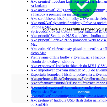
Ako preniesť hudobnú knižnicu medzi zariadeniam
za krokom
Ako archivovať (ZIP) zoznamy skladieb, albumy, i
a Flacbox a preniesť na iné zariadenie
Ako scrobblovať históriu hudby z Evermusic aleb
Ako používať dynamické widgety Práve sa prehrá
iPhone a Mac
Sprievodca krok za krokom: Import knižnice iClo
Ako pripojiť Synology NAS a počúvať hudbu na 
Ako pripojiť úložisko NAS pomocou WebDAV a p
Mac
Ako zobraziť vložené texty piesní, komentáre a 
alebo Mac
Prehrávanie offline hudby v Evermusic a Flacbox:
cloudu do lokálnych súborov
Ako exportovať kolekciu skladieb do M3U, CSV 
Ako importovať zoznam skladieb M3U do Evermu
Exportujte kompletnú históriu počúvania z Evermu
Ako prehrávať FLAC (bezstratovú) hudbu na iPh
Ako streamovať hudbu z iCloud Drive na iPhone 
Ako pridať a zobraziť komentáre k audio stopám
Evermusic a Flacbox
Ako počúvať audioknihy na iPhone, iPad a Mac 
Ako prehrávať hudbu z USB flash disku na iPho
od SanDisk