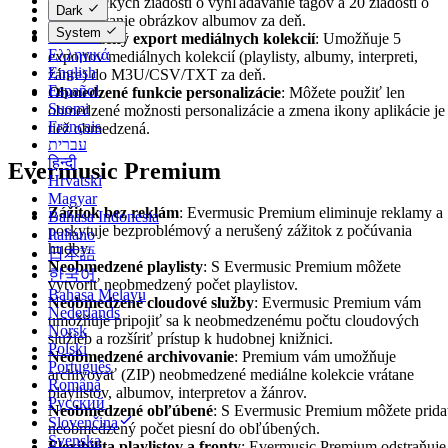
Čeština
automatických žiadostí o vyhľadávanie tagov a 20 žiadostí o
Dark
Dansk
vyhľadávanie obrázkov albumov za deň.
System
Deutsch
Obmedzený export mediálnych kolekcií
: Umožňuje 5
Ελληνικά
exportov mediálnych kolekcií (playlisty, albumy, interpreti,
English
žánre) do M3U/CSV/TXT za deň.
Español
Obmedzené funkcie personalizácie
: Môžete použiť len
Suomi
obmedzené možnosti personalizácie a zmena ikony aplikácie je
Français
tiež obmedzená.
עברית
हिन्दी
Evermusic Premium
Hrvatski
Magyar
Zážitok bez reklám
: Evermusic Premium eliminuje reklamy a
Bahasa Indonesia
poskytuje bezproblémový a nerušený zážitok z počúvania
Italiano
hudby.
日本語
Neobmedzené playlisty
: S Evermusic Premium môžete
한국어
vytvoriť neobmedzený počet playlistov.
Bahasa Melayu
Neobmedzené cloudové služby
: Evermusic Premium vám
Nederlands
umožňuje pripojiť sa k neobmedzenému počtu cloudových
Norsk
služieb a rozšíriť prístup k hudobnej knižnici.
Polski
Neobmedzené archivovanie
: Premium vám umožňuje
Português
archivovať (ZIP) neobmedzené mediálne kolekcie vrátane
Română
playlistov, albumov, interpretov a žánrov.
Русский
Neobmedzené obľúbené
: S Evermusic Premium môžete prida
Slovenčina
neobmedzený počet piesní do obľúbených.
Svenska
Flexibilita playlistov a fronty
: Evermusic Premium odstraňuje