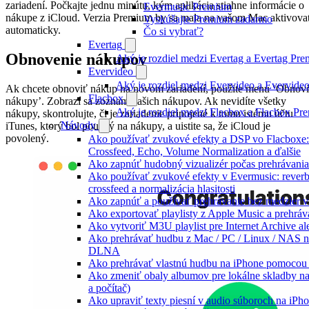
zariadení. Počkajte jednu minútu, kým aplikácia stiahne informácie o
Evermusic Premium
nákupe z iCloud. Verzia Premium by sa mala na vašom Mac aktivova
Vyskúšajte Premium zadarmo
automaticky.
Čo si vybrať?
Evertag
Obnovenie nákupov
Aký je rozdiel medzi Evertag a Evertag Pr
Evervideo
Aký je rozdiel medzi Evervideo a Evervid
Ak chcete obnoviť nákup na novom zariadení, použite menu ‘Obnov
Flacbox
nákupy’. Zobrazí sa zoznam vašich nákupov. Ak nevidíte všetky
Aký je rozdiel medzi Flacbox a Flacbox P
nákupy, skontrolujte, či je zariadenie pripojené k tomu istému účtu
Návody
iTunes, ktorý bol použitý na nákupy, a uistite sa, že iCloud je
povolený.
Ako používať zvukové efekty a DSP vo Flacboxe:
Crossfeed, Echo, Volume Normalization a ďalšie
Ako zapnúť hudobný vizualizér počas prehrávani
Ako používať zvukové efekty v Evermusic: reverb,
crossfeed a normalizácia hlasitosti
Ako zapnúť a používať prehrávanie bez medzier 
Ako exportovať playlisty z Apple Music a prehrá
Ako vytvoriť M3U playlist pre Internet Archive a
Ako prehrávať hudbu z Mac / PC / Linux / NAS 
DLNA
Ako prehrávať vlastnú hudbu na iPhone pomocou
Ako zmeniť obaly albumov pre lokálne skladby na
a počítač)
Ako upraviť texty piesní v audio súboroch na iP