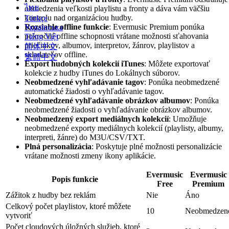
ไทย
obmedzenia veľkosti playlistu a fronty a dáva vám väčšiu
kontrolu nad organizáciou hudby.
Türkçe
Rozsiahle offline funkcie
: Evermusic Premium ponúka
Українська
pokročilé offline schopnosti vrátane možnosti sťahovania
Tiếng Việt
priečinkov, albumov, interpretov, žánrov, playlistov a
简体中文
skladateľov offline.
繁體中文
Export hudobných kolekcií iTunes
: Môžete exportovať
kolekcie z hudby iTunes do Lokálnych súborov.
Neobmedzené vyhľadávanie tagov
: Ponúka neobmedzené
automatické žiadosti o vyhľadávanie tagov.
Neobmedzené vyhľadávanie obrázkov albumov
: Ponúka
neobmedzené žiadosti o vyhľadávanie obrázkov albumov.
Neobmedzený export mediálnych kolekcií
: Umožňuje
neobmedzené exporty mediálnych kolekcií (playlisty, albumy,
interpreti, žánre) do M3U/CSV/TXT.
Plná personalizácia
: Poskytuje plné možnosti personalizácie
vrátane možnosti zmeny ikony aplikácie.
Evermusic
Evermusic
Popis funkcie
Free
Premium
Zážitok z hudby bez reklám
Nie
Áno
Celkový počet playlistov, ktoré môžete
10
Neobmedzen
vytvoriť
Počet cloudových úložných služieb, ktoré