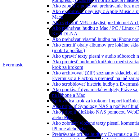
kompresor, crossfeed a normalizácia hlasitos
Ako zapnúť a používať prehrávanie bez me
Ako exportovať playlisty z Apple Music a p
Macu
Ako vytvoriť M3U playlist pre Internet Arc
Ako prehrávať hudbu z Mac / PC / Linux /
Kodi DLNA
Ako prehrávať vlastnú hudbu na iPhone p
Ako zmeniť obaly albumov pre lokálne skla
(mobil a počítač)
Ako upraviť texty piesní v audio súboroch
Ako preniesť hudobnú knižnicu medzi zaria
Evermusic
krok za krokom
Ako archivovať (ZIP) zoznamy skladieb, alb
Evermusic a Flacbox a preniesť na iné zaria
Ako scrobblovať históriu hudby z Evermusi
Ako používať dynamické widgety Práve sa 
na iPhone a Mac
Sprievodca krok za krokom: Import knižnic
Ako pripojiť Synology NAS a počúvať hud
Ako pripojiť úložisko NAS pomocou WebD
alebo Mac
Ako zobraziť vložené texty piesní, koment
iPhone alebo Mac
Prehrávanie offline hudby v Evermusic a Fl