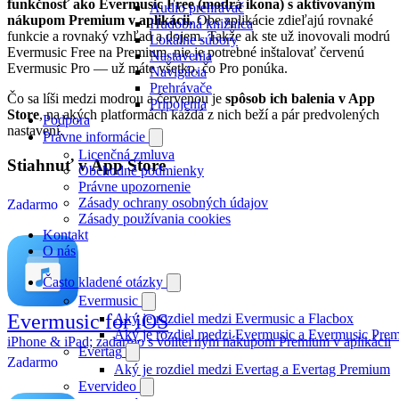
funkčnosť ako Evermusic Free (modrá ikona) s aktivovaným
Audio prehrávač
nákupom Premium v aplikácii.
Obe aplikácie zdieľajú rovnaké
Hudobná knižnica
funkcie a rovnaký vzhľad a dojem. Takže ak ste už inovovali modrú
Lokálne súbory
Evermusic Free na Premium, nie je potrebné inštalovať červenú
Nastavenia
Evermusic Pro — už máte všetko, čo Pro ponúka.
Navigácia
Prehrávače
Čo sa líši medzi modrou a červenou je
spôsob ich balenia v App
Pripojenia
Store
, na akých platformách každá z nich beží a pár predvolených
Podpora
nastavení.
Právne informácie
Licenčná zmluva
Stiahnuť v App Store
Obchodné podmienky
Právne upozornenie
Zásady ochrany osobných údajov
Zadarmo
Zásady používania cookies
Kontakt
O nás
Často kladené otázky
Evermusic
Evermusic for iOS
Aký je rozdiel medzi Evermusic a Flacbox
Aký je rozdiel medzi Evermusic a Evermusic Pre
iPhone & iPad; zadarmo s voliteľným nákupom Premium v aplikácii
Evertag
Zadarmo
Aký je rozdiel medzi Evertag a Evertag Premium
Evervideo