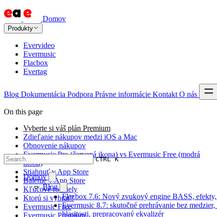
Domov
Produkty
Evervideo
Evermusic
Flacbox
Evertag
Blog
Dokumentácia
Podpora
Právne informácie
Kontakt
O nás
On this page
Vyberte si váš plán Premium
Zdieľanie nákupov medzi iOS a Mac
Obnovenie nákupov
Evermusic Pro (červená ikona) vs Evermusic Free (modrá
CTRL K
ikona)
Stiahnuť v App Store
Domov
Balenie v App Store
Blog
Kľúčové rozdiely
Flacbox 7.6: Nový zvukový engine BASS, efekty,
Ktorú si vybrať?
Evermusic 8.7: skutočné prehrávanie bez medzier,
Evermusic Free
hlasitosti, prepracovaný ekvalizér
Evermusic Premium