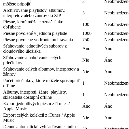
3
Neobmedzen
môžete pripojiť
Archivovanie playlistov, albumov,
3
Neobmedzen
interpretov alebo žánrov do ZIP
Piesne, ktoré môžete označiť ako
100
Neobmedzen
obľúbené
Piesne povolené v jednom playliste
1000
Neobmedzen
Piesne povolené vo fronte prehrávania
750
Neobmedzen
Sťahovanie jednotlivých súborov z
Áno
Áno
cloudového úložiska
Sťahovanie a nahrávanie celých
Nie
Áno
priečinkov
Sťahovanie celých albumov, interpretov a
Nie
Áno
žánrov
Počet priečinkov, ktoré môžete sprístupniť
1
Neobmedzen
offline
Albumy, interpreti, žánre, playlisty,
1
Neobmedzen
skladatelia dostupní offline
Export jednotlivých piesní z iTunes /
Áno
Áno
Apple Music
Export celých kolekcií z iTunes / Apple
Nie
Áno
Music
Denné automatické vyhľadávanie audio