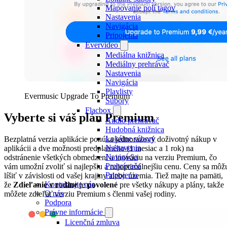
Mapovanie polí tagov
Nastavenia
Navigácia
Pripojenia
Evervideo
Mediálna knižnica
Mediálny prehrávač
Nastavenia
Navigácia
Playlisty
Evermusic Upgrade To Premium
Súbory
Flacbox
Vyberte si váš plán Premium
Audio prehrávač
Hudobná knižnica
Lokálne súbory
Bezplatná verzia aplikácie ponúka jednorazový doživotný nákup v
Nastavenia
aplikácii a dve možnosti predplatného (1 mesiac a 1 rok) na
Navigácia
odstránenie všetkých obmedzení a inováciu na verziu Premium, čo
Prehrávače
vám umožní zvoliť si najlepšiu a najoptimálnejšiu cenu. Ceny sa môž
Pripojenia
líšiť v závislosti od vašej krajiny alebo územia. Tiež majte na pamäti,
Kontaktujte nás
že
Zdieľanie v rodine
je
povolené
pre všetky nákupy a plány, takže
O nás
môžete zdieľať verziu Premium s členmi vašej rodiny.
Podpora
Právne informácie
Licenčná zmluva