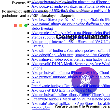
Ako prehravat lokalnu hudbu ulozenu na iPhone 
Evermusic Premium Purchase Restore
Ako používať audio ekvalizér na iPhone, iPade a
Ako pripojiť USB flash disk k iPhone a počúvať 
Po inováciou aplikácie uvidíte obrazovku stavu Premium s
ňom
podrobnosťami o vašich aktuálnych nákupoch.
Ako bezdrôtovo prenášať súbory z počítača do i
Ako nahrať súbory do cloudového úložiska a pripo
alebo Evertag
Ako preniesť súbory z Macu na iPhone alebo iPa
Prenos súborov z počítača do iPhone pomocou p
Ako pripojiť interné úložisko Bluesound VAULT z
Evertag
Ako stiahnuť hudbu z YouTube a počúvať offline
Ako odpojiť aplikáciu tretej strany od účtu Google
Ako nahrávať video počas prehrávania hudby na 
Ako povoliť DLNA Media Server v systéme Wind
iPhone
Ako prehrávať hudbu na iPhone z WD My Clou
Ako preniesť hudobné súbory z počítača na iPho
Drive
Prehrávanie hudby z Dropboxu na iPhone v offlin
Ako upraviť ID3 tagy na iPhone a Mac
Ako prehrávať lokálne súbory (súbory iTunes) n
Streamujte hudbu z Macu alebo PC na iPhone p
Ako nainštalovať aplikáciu z App Store alebo akt
promo kódu