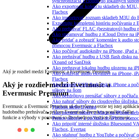
synchronizácia z cloudu do lokálnych súbor
Ako exportovať kolekciu skladieb do M3U
Flacbox
Ako importovať zoznam skladieb M3U do E
Exportujte kompletnú históriu počúvania z 
Ako prehrávať FLAC (bezstratovú) hudbu 
Ako streamovať hudbu z iCloud Drive na i
Ako pridať a zobraziť komentáre k audio s
pomocou Evermusic a Flacbox
Ako počúvať audioknihy na iPhone, iPad 
Ako prehrávať hudbu z USB flash disku na
iXpand od SanDisk
Ako prehravat lokalnu hudbu ulozenu na i
Aký je rozdiel medzi Evermusic a Evermusic Premium
Ako používať audio ekvalizér na iPhone, i
Flacbox
Aký je rozdiel medzi Evermusic a
Ako pripojiť USB flash disk k iPhone a po
súbory na ňom
Evermusic Premium
Ako bezdrôtovo prenášať súbory z počítač
Ako nahrať súbory do cloudového úložiska a
Evermusic a Evermusic Premium sú dve rôzne verzie tej istej aplikáci
Flacbox alebo Evertag
hudobného prehrávača, pričom Evermusic Premium ponúka ďalšie
Ako preniesť súbory z Macu na iPhone ale
funkcie a výhody v porovnaní so štandardnou verziou Evermusic.
Prenos súborov z počítača do iPhone pomo
Ako pripojiť interné úložisko Bluesound V
Flacbox, Evertag
Ako stiahnuť hudbu z YouTube a počúvať o