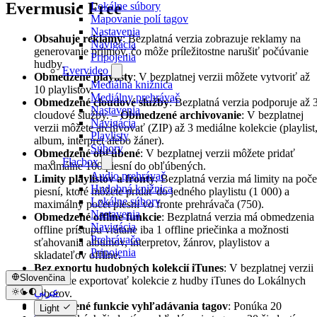
Evermusic Free
Lokálne súbory
Mapovanie polí tagov
Nastavenia
Obsahuje reklamy
: Bezplatná verzia zobrazuje reklamy na
Navigácia
generovanie príjmov, čo môže príležitostne narušiť počúvanie
Pripojenia
hudby.
Evervideo
Obmedzené playlisty
: V bezplatnej verzii môžete vytvoriť až
Mediálna knižnica
10 playlistov.
Mediálny prehrávač
Obmedzené cloudové služby
: Bezplatná verzia podporuje až 
Nastavenia
cloudové služby. –
Obmedzené archivovanie
: V bezplatnej
Navigácia
verzii môžete archivovať (ZIP) až 3 mediálne kolekcie (playlist
Playlisty
album, interpret alebo žáner).
Súbory
Obmedzené obľúbené
: V bezplatnej verzii môžete pridať
Flacbox
maximálne 100 piesní do obľúbených.
Audio prehrávač
Limity playlistov a fronty
: Bezplatná verzia má limity na poče
Hudobná knižnica
piesní, ktoré môžete pridať do jedného playlistu (1 000) a
Lokálne súbory
maximálny počet piesní vo fronte prehrávača (750).
Nastavenia
Obmedzené offline funkcie
: Bezplatná verzia má obmedzenia
Navigácia
offline prístupu vrátane iba 1 offline priečinka a možnosti
Prehrávače
sťahovania albumov, interpretov, žánrov, playlistov a
Pripojenia
skladateľov offline.
Bez exportu hudobných kolekcií iTunes
: V bezplatnej verzii
Slovenčina
nemôžete exportovať kolekcie z hudby iTunes do Lokálnych
عربي
súborov.
Català
Obmedzené funkcie vyhľadávania tagov
: Ponúka 20
Light