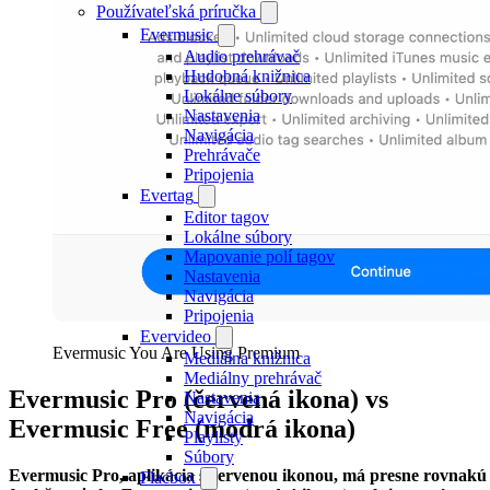
Používateľská príručka
Evermusic
Audio prehrávač
Hudobná knižnica
Lokálne súbory
Nastavenia
Navigácia
Prehrávače
Pripojenia
Evertag
Editor tagov
Lokálne súbory
Mapovanie polí tagov
Nastavenia
Navigácia
Pripojenia
Evervideo
Evermusic You Are Using Premium
Mediálna knižnica
Mediálny prehrávač
Evermusic Pro (červená ikona) vs
Nastavenia
Navigácia
Evermusic Free (modrá ikona)
Playlisty
Súbory
Evermusic Pro, aplikácia s červenou ikonou, má presne rovnakú
Flacbox