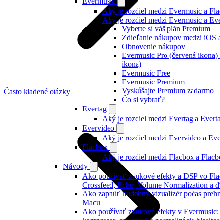
Evermusic
Aký je rozdiel medzi Evermusic a Fl
Aký je rozdiel medzi Evermusic a E
Vyberte si váš plán Premium
Zdieľanie nákupov medzi iOS 
Obnovenie nákupov
Evermusic Pro (červená ikona)
ikona)
Evermusic Free
Evermusic Premium
Vyskúšajte Premium zadarmo
Často kladené otázky
Čo si vybrať?
Evertag
Aký je rozdiel medzi Evertag a Ever
Evervideo
Aký je rozdiel medzi Evervideo a Ev
Flacbox
Aký je rozdiel medzi Flacbox a Flac
Návody
Ako používať zvukové efekty a DSP vo Fla
Crossfeed, Echo, Volume Normalization a ď
Ako zapnúť hudobný vizualizér počas prehr
Macu
Ako používať zvukové efekty v Evermusic: re