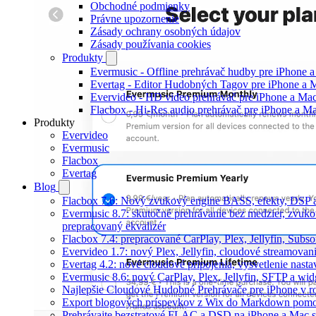
Obchodné podmienky
Právne upozornenie
Zásady ochrany osobných údajov
Zásady používania cookies
Produkty
Evermusic - Offline prehrávač hudby pre iPhone 
Evertag - Editor Hudobných Tagov pre iPhone a 
Evervideo - HD video prehrávač pre iPhone a Ma
Flacbox - Hi-Res audio prehrávač pre iPhone a M
Produkty
Evervideo
Evermusic
Flacbox
Evertag
Blog
Flacbox 7.6: Nový zvukový engine BASS, efekty, DSP a
Evermusic 8.7: skutočné prehrávanie bez medzier, zvukové
prepracovaný ekvalizér
Flacbox 7.4: prepracované CarPlay, Plex, Jellyfin, Subs
Evervideo 1.7: nový Plex, Jellyfin, cloudové streamovani
Evertag 4.2: nové cloudové pripojenia, vysvetlenie nasta
Evermusic 8.6: nový CarPlay, Plex, Jellyfin, SFTP a wid
Najlepšie Cloudové Hudobné Prehrávače pre iPhone v r
Export blogových príspevkov z Wix do Markdown po
Prehrávajte bezstratové FLAC a DSD na iPhone a Mac s