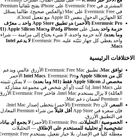
الملفات المحلية
المشترى في Evermusic Free على iPhone يفتح تلقائياً Premium
قوائم التشغيل
في Evermusic Free على Mac (والعكس صحيح)، طالما يسجّل
مشغل الصوت
iClou.
مكتبة الموسيقى
هو
تطبيق App Store واحد
بـ
معرّف
Evertag
iPhone وiPad وApple Silicon Macs (M1
الإعدادات
حدة، لا شيء يحتاج إلى مزامنة — شراء
الاتصالات
Evermusic P
لا يدعم Intel
التنقل
الملفات المحلية
تعيينات حقول العل
محرر العلامات
Evervideo
الإعدادات
 Evermusic Pro الأحمر
التنقل
— لا يمكن تثبيته
الملفات
Inte. إذا كنت (أو أي شخص في مجموعة مشاركة
قوائم التشغيل
العائلة) لا يزال يستخدم Intel Mac، فاختر Evermusic Free الأزرق
مشغّل الوسائط
مكتبة الوسائط
لأن Evermusic Pro (الأحمر) يتخطى إصدار Intel Mac،
Flacbox
أقل قليلاً
من شراء Premium المعادل
الإعدادات
الاتصالات
لا يجمع أي بيانات
التنقل
ستخدم على الإطلاق
— التحليلات
الملفات المحلية
معطّلة كلياً في الإصدار، بلا خيار تفعيل. يستخدم Evermusic Free
قوائم التشغيل