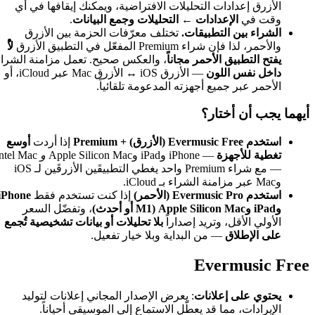
ت الافتراضية، ويمكنك إيقافها في أي
مشغل الصوت
تحليلات وجمع البيانات
.
مكتبة الموسيقى
تلف معرّفات الحزمة بين الأزرق
كيفية الاستخدام
لا
ً
، والعكس صحيح. تعمل مزامنة الشراء
Echo، تسوية مستوى الصوت، والمزيد
— الأزرق iOS ↔ الأزرق Mac عبر iCloud، أو
كيفية تشغيل مُصوّر الموسيقى أث
لمدعومة تلقائياً.
والتغذية المتقاطعة، وت
كيفية تفعيل التشغيل بلا فواص
كيفية تصدير قوائم تشغيل Apple Music وتشغيلها في Evermusic على 
إذا أردت
أوسع
كيفية إنشاء قائمة تشغيل M3U من Internet Archive أو ive Music Archive
و
Intel Mac
— مع شراء Premium واحد يغطي التطبيقَين الأزرقَين لـ iOS
DLNA
كيفية تشغيل الموسيقى الخاصة بك على e
إذا كنت تستخدم فقط
iPhone
، وتفضّل السعر
وسطح المكتب)
اً
بلا تحليلات أو بيانات تشخيصية تُجمع
كيفية تعديل كلمات الأغاني لملف
ة وبلا خيار تفعيل.
كيفية نقل مكتبة الموسيقى بين الأجهزة ف
ونقلها إلى جهاز آخر
كيفية إرسال سجل الاستماع من Evermusic أو lacbox
دليل خطوة بخطوة: استيراد مكتبة iCloud الخاصة بك إلى 
ض الإصدار المجاني إعلانات لتوليد
الاستماع إلى الموسيقى أحياناً.