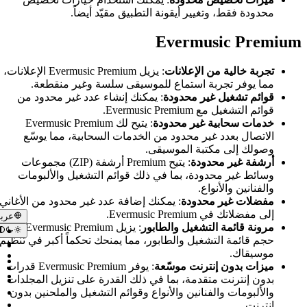
نقل الملفات من الكمبيوتر إلى iPhone باستخدام بر
ة التطبيق مقيّد أيضاً.
وEvertag
E
كيفية تنزيل الموسيقى من YouTube والاستماع إلى الموسيقى بدون اتصال على ne
كيفية فصل تطبيق طرف ثالث
ت
: يزيل Evermusic Premium الإعلانات،
كيفية تسجيل الفيديو أثناء ت
 للموسيقى سلسة وغير منقطعة.
كيفية تفعيل خادم وسائط DLNA على Windows 10 وتشغيل الموسيقى على hone
ة
: يمكنك إنشاء عدد غير محدود من
كيفية تشغيل الموسيقى على iPhone من loud Home
كيفية نقل ملفات الموسيقى من الكمبيوتر إلى ne
ودة
: يتيح لك Evermusic Premium
تشغيل الموسيقى من Dropbox على iPhone عندما تكون غير متصل بالإنترنت
من الخدمات السحابية، مما يوسّع
كيفية تعديل علامات ID3 على iPhone و Mac
يقى.
كيفية تشغيل الملفات المحلية (ملفات 
: يتيح Premium أرشفة (ZIP) مجموعات
بث الموسيقى من Mac أو PC إلى iPhone باستخدام SMB
في ذلك قوائم التشغيل والألبومات
ترويجي
مكنك إضافة عدد غير محدود من الأغاني
عربي
لطابور
: يزيل Evermusic Premium قيود
عربي
ابور، مما يمنحك تحكماً أكبر في تنظيم
Català
Light
Čeština
Dark
ّعة
: يوفر Evermusic Premium قدرات
Dansk
System
ا في ذلك القدرة على تنزيل المجلدات
Deutsch
Ελληνικά
أنواع وقوائم التشغيل والملحنين بدون
English