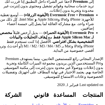
 الشراء داخل التطبيق إذا قررت أنك
ائم تشغيل ومحتوى بدون إنترنت غير
انات.
الزرقاء)
— أوسع تغطية
و
Intel Mac، كل ذلك من
العائلة لما يصل إلى خمسة أعضاء
— بديل أرخص قليلاً
مخصص
مع
إيقاف التحليلات والبيانات
ضي
. الأفضل إذا كنت تستخدم فقط
iPhone وiPad وMac بـ M1 / M2 / M3 / M4 / M5 (أو أحدث)، وتريد
ية.
الإصدار المجاني رائع للمستمعين العاديين، بينما يستهدف Premium
دون مجموعة الميزات الكاملة وتجربة
ود بدون إنترنت إلى مكتبة الموسيقى
ي نهاية المطاف على أجهزتك وتفضيلات
لموسيقى.
ة
قانوني
الشركة