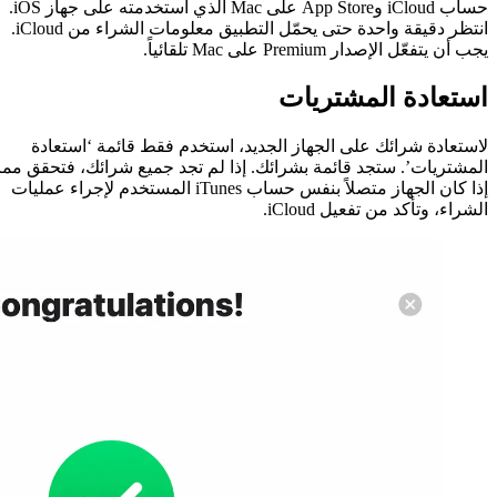
الأسئلة الشائعة
حساب iCloud وApp Store على Mac الذي استخدمته على جهاز iOS.
Evermusic
انتظر دقيقة واحدة حتى يحمّل التطبيق معلومات الشراء من iCloud.
ما الفرق بين Evermusic و lacbox
ما الفرق بين Evermusic وermusic Premium
اختر خطة Premium
مشاركة ا
استعاد
جديد، استخدم فقط قائمة ‘استعادة
ك. إذا لم تجد جميع شرائك، فتحقق مما
الزرقاء
إذا كان الجهاز متصلاً بنفس حساب iTunes المستخدم لإجراء عمليات
c Free
remium
جرّب Premium مجاناً
ماذا تخ
Evertag
ما الفرق بين Evertag وertag Premium
Evervideo
ما الفرق بين Evervideo وvervideo Premium
Flacbox
ما الفرق بين Flacbox وlacbox Premium
دليل المستخدم
Evermusic
الإعدادات
الاتصالات