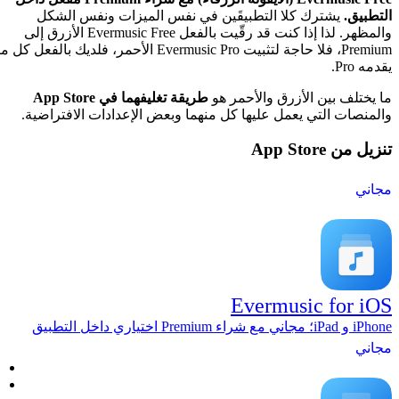
Evertag
ن في نفس الميزات ونفس الشكل
كيفية نقل الملفات لاسلكيًا من 
والمظهر. لذا إذا كنت قد رقّيت بالفعل Evermusic Free الأزرق إلى
كيفية نقل الملفات من Mac إلى iPhone أو iPad باستخ
Premium، فلا حاجة لتثبيت Evermusic Pro الأحمر، فلديك بالفعل كل ما
نقل الملفات من الكمبيوتر إلى iPhone
هو
طريقة تغليفهما في App Store
وFlacbox وEvertag
منهما وبعض الإعدادات الافتراضية.
iPhone
كيفية فصل تطبيق طر
كيفية تسجيل الفيديو 
iPhone
كيفية تشغيل الموسيقى على iPhone م
Drive
تشغيل الموسيقى من Dropbox على iPhone عندما تكون غير متصل 
كيفية تعديل علامات ID3 على iPhone و 
كيفية تشغيل الملفات المحلية
بث الموسيقى من Mac أو PC إلى iPhone باستخدام SMB
استرداد ترويجي
الدعم
قانوني