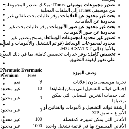
Español
iTu
: يمكنك تصدير المجموعات
Suomi
Français
امات
: يوفر طلبات بحث تلقائي غير
עברית
हिन्दी
الألبومات
: يوفر طلبات بحث غير
Hrvatski
ات.
Magyar
وعات الوسائط
: يسمح بتصدير غير
Bahasa Indonesia
 (قوائم التشغيل والألبومات والفنانين
Italiano
日本語
ارات تخصيص كاملة، بما في ذلك القدرة
한국어
.
Bahasa Melayu
Nederlands
Evermusic
Evermusic
Norsk
Premium
Free
Polski
لا
نعم
Português
10
كن إنشاؤها
غير محدود
Română
Русский
التي يمكن
3
غير محدود
Slovenčina
Svenska
ت والفنانين أو
3
غير محدود
ไทย
Türkçe
100
فضلة
غير محدود
Українська
1000
 تشغيل واحدة
غير محدود
Tiếng Việt