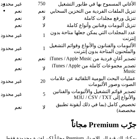
750
简体中文
 التشغيل
غير محدود
繁體中文
خزين السحابي
نعم
نعم
لا
نعم
كاملة
لا
نعم
ا متاحة بدون
1
غير محدود
قوائم التشغيل
1
غير محدود
ت
نعم
نعم
 مجموعات كاملة من iTunes / Apple
لا
نعم
ية عن علامات
20
غير محدود
ت والفنانين
5
غير محدود
ونة تطبيق
لا
نعم
يمكنك الترقية إلى الإصدار Premium مجاناً لكن لفترة محدودة فقط