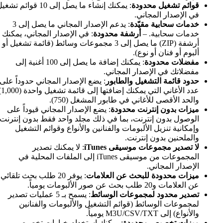
Mac
: يمكنك إنشاء ما يصل إلى 10 قوائم تشغيل
كيفية توصيل Synology NAS والاستماع إلى الموسيقى على iPhone أو Mac
: يدعم الإصدار المجاني ما يصل إلى 3
إلى الملفات المحلية
 محدودة
: في الإصدار المجاني، يمكنك
أرشفة (ZIP) ما يصل إلى 3 مجموعات وسائط (قائمة تشغيل أو
Mac
: يمكنك إضافة ما يصل إلى 100 أغنية إلى
Mac
جاني.
كيفية استيراد قائمة تشغيل M3U إلى Evermusic و box
طابور
: يضع الإصدار المجاني حدوداً على
كيفية تصدير مجموعة المسارات إلى M3U وCSV وTXT ف
عدد الأغاني التي يمكنك إضافتها إلى قائمة تشغيل واحدة (1,000)
تصدير سجل الاستماع الكامل من Evermusic و cbox
ابور المشغل (750).
كيفية بث الموسيقى من iCloud Drive على iPhone أو Mac
ودة
: يضع الإصدار المجاني قيوداً على
كيفية تشغيل موسيقى FLAC (بدون فقدان الجودة) على iPhone
ا في ذلك مجلد واحد فقط بدون إنترنت
 والفنانين والأنواع وقوائم التشغيل
Evermusic وFlacbox
كيفية الاستماع إلى الكتب الصوتية على iPhone وad
iTune
: لا يمكنك تصدير
كيفية تشغيل الموسيقى المحلية ا
المجموعات من موسيقى iTunes إلى الملفات المحلية في
iXpand من SanDisk
 العلامات
: يوفر 20 طلب بحث تلقائي
كيفية استخدام معادل الصوت على iPhone وiPad وMac مع
كيفية توصيل USB بجهاز iPhone والاستماع إلى الموسيقى أو إدارة الملفات الموجودة عليه
 الوسائط
: يسمح بـ 5 عمليات تصدير
كيفية رفع الملفات إلى التخزين السحابي ور
م التشغيل والألبومات والفنانين
كيفية نقل الملفات لاسلكيًا من الكمبيوتر 
كيفية نقل الملفات من Mac إلى iPhone أو iPad باستخدام Finder
: يمكنك استخدام خيارات تخصيص