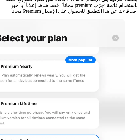
باستخدام قائمة ‘جرّب premium مجاناً’. فقط شاهد إعلاناً أو أخبر
إصدار Premium مجاناً.