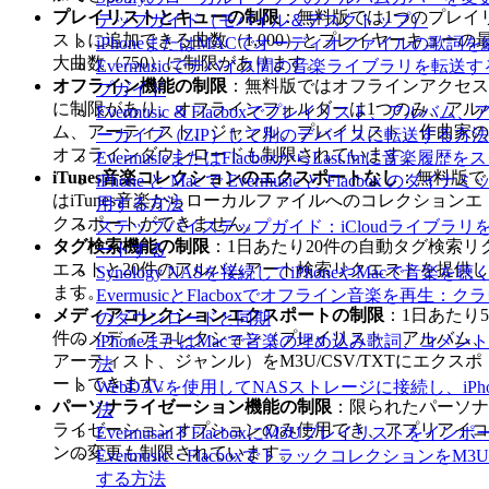
プレイリストとキューの制限
：無料版では1つのプレイ
テップガイド（モバイル＆デスクトップ）
ストに追加できる曲数（1,000）とプレイヤーキューの
iPhoneまたはMACでオーディオファイルの歌詞
大曲数（750）に制限があります。
Evermusicでデバイス間の音楽ライブラリを転
オフライン機能の制限
：無料版ではオフラインアクセス
プガイド
に制限があり、オフラインフォルダーは1つのみ、アル
Evermusic & Flacboxでプレイリスト、アル
ム、アーティスト、ジャンル、プレイリスト、作曲家の
ーカイブ（ZIP）して別のデバイスに転送する方法
オフラインダウンロードも制限されています。
EvermusieまたはFlacboxからLast.fmに音楽
iTunes音楽コレクションのエクスポートなし
：無料版で
iPhone と Mac で Evermusic と Flacbox
はiTunes音楽からローカルファイルへのコレクションエ
用する方法
クスポートができません。
ステップバイステップガイド：iCloudライブラリをEver
タグ検索機能の制限
：1日あたり20件の自動タグ検索リ
ートする
エストと20件のアルバムアート検索リクエストを提供し
Synology NASを接続してiPhoneやMacで音楽を
ます。
EvermusicとFlacboxでオフライン音楽を再
メディアコレクションエクスポートの制限
：1日あたり5
のダウンロードと同期
件のメディアコレクション（プレイリスト、アルバム、
iPhoneまたはMacで音楽の埋め込み歌詞、コメ
アーティスト、ジャンル）をM3U/CSV/TXTにエクスポ
法
ートできます。
WebDAVを使用してNASストレージに接続し、iPh
パーソナライゼーション機能の制限
：限られたパーソナ
法
ライゼーションオプションのみ使用でき、アプリアイコ
EvermusanドFlacboxにM3Uプレイリストをイン
ンの変更も制限されています。
Evermusic・Flacboxでトラックコレクションを
する方法