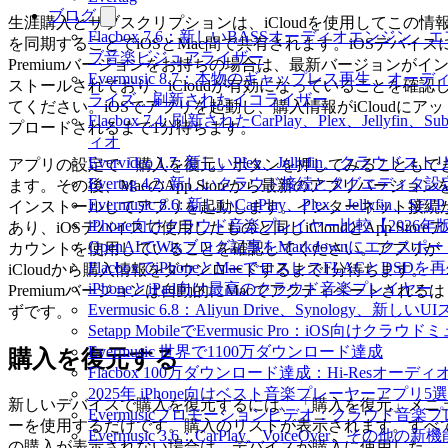
ブログ
生涯購入とサブスクリプションは、iCloudを使用してこの情
Flacbox 7.6：新しいBASSオーディオエンジン
を同期することでiOSとMac間で共有されます。iOSデバイス
ブ音楽ビジュアライザー
Premiumバージョンをお持ちの場合は、最新バージョンがイ
Evermusic 8.7：本物のギャップレス再生、オ
ストールされており、iCloudが有効になっていることを確認
ライズ、刷新されたイコライザー
てください。iOSでアプリを起動し、購入情報がiCloudにアッ
Flacbox 7.4: 刷新されたCarPlay、Plex、Jellyfin、
プロードされるまで1分待ちます。
ィオ
Evervideo 1.7: 新しいPlex、Jellyfin、ク
アプリの設定で「購入を復元」ボタンを押してみることもで
Evertag 4.2: 新しいクラウド接続とタグエディタ
ます。その後、MacのApp Storeから最新のアプリバージョン
Evermusic 8.6: 新しいCarPlay、Plex、Jellyfi
インストールしてアプリを起動します。インターネット接続
iPhone向けクラウド音楽プレイヤー比較【2026年
あり、iOSデバイスで使用したものと同じiCloudとApp Storeア
OpenAIでWixブログ記事をMarkdownにエクスポー
カウントを使用していることを確認してください。アプリが
FlacboxでiPhoneとMacでロスレスFLACとDSDを
iCloudから購入情報をダウンロードするまで1分待ちます。
iPhoneとiPad向け最高のクラウド音楽プレイヤー
Premiumバージョンは自動的にMacでアクティベートされるは
Evermusic 6.8：Aliyun Drive、Synology、新しい
ずです。
Setapp MobileでEvermusic Pro：iOS向けクラ
Evermusic 世界で1100万ダウンロード達成
購入を復元する
Flacbox 100万ダウンロード達成：Hi-Resオーディ
2025年 iPhone向けベスト音楽プレーヤーアプリ5選
新しいデバイスで購入を復元するには、「購入を復元」メニ
Evermusicプロモーションビデオ：クラウド音楽
ーを使用するだけです。購入のリストが表示されます。すべ
Evermusic 3.6：CarPlay、VoiceOver、その他の新
の購入が表示されない場合は、デバイスが購入に使用した