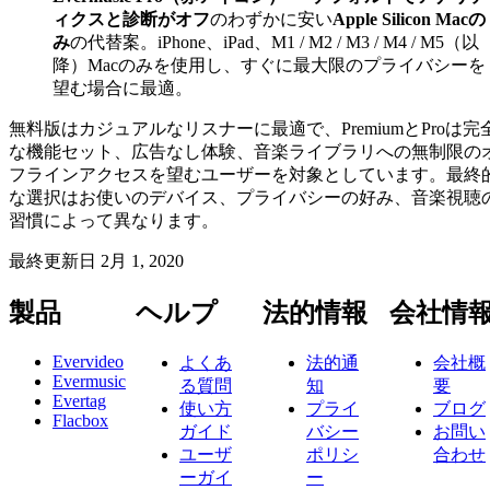
ィクスと診断がオフ
のわずかに安い
Apple Silicon Macの
み
の代替案。iPhone、iPad、M1 / M2 / M3 / M4 / M5（以
降）Macのみを使用し、すぐに最大限のプライバシーを
望む場合に最適。
無料版はカジュアルなリスナーに最適で、PremiumとProは完
な機能セット、広告なし体験、音楽ライブラリへの無制限の
フラインアクセスを望むユーザーを対象としています。最終
な選択はお使いのデバイス、プライバシーの好み、音楽視聴
習慣によって異なります。
最終更新日
2月 1, 2020
製品
ヘルプ
法的情報
会社情
Evervideo
よくあ
法的通
会社概
Evermusic
る質問
知
要
Evertag
使い方
プライ
ブログ
Flacbox
ガイド
バシー
お問い
ユーザ
ポリシ
合わせ
ーガイ
ー