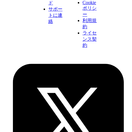
Cookie
ド
ポリシ
サポー
ー
トに連
利用規
絡
約
ライセ
ンス契
約