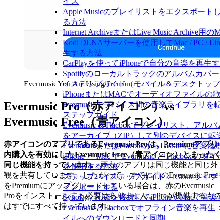
イズ
Apple Musicのプレイリストをエクスポートし、
る方法
Internet ArchiveまたはLive Music Ar
Kodi DLNAサーバーを使用してMac / PC / Li
生する方法
CarPlayを使ってiPhoneで自分の音楽を再生
Spotifyのローカルトラックのアルバムカ
イステップガイド（モバイル＆デスクトップ
Evermusic You Are Using Premium
iPhoneまたはMACでオーディオファイル
Evermusic Pro（赤アイコン）vs
Evermusicでデバイス間の音楽ライブラ
ステップガイド
Evermusic Free（青アイコン）
Evermusic & Flacboxでプレイリスト
をアーカイブ（ZIP）して別のデバイスに転
赤アイコンのアプリであるEvermusic Proは、Premiumアプリ
EvermusieまたはFlacboxからLast.fm
内購入を有効にしたEvermusic Free（青アイコン）とまった
iPhone と Mac で Evermusic と Flac
同じ機能を持っています。
両方のアプリは同じ機能と同じ外
を使用する方法
観を共有しています。したがって、すでに青のEvermusic Free
ステップバイステップガイド：iCloudライブラリをE
をPremiumにアップグレードしている場合は、赤のEvermusic
インポートする
Proをインストールする必要はありません。Proが提供するも
Synology NASを接続してiPhoneやMacで
はすでにすべて持っています。
EvermusicとFlacboxでオフライン音楽
イルへのダウンロードと同期