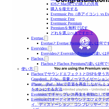
iOSとMac間での購入の共有
購入を復元する
Evermusic Pro（赤アイコン）vs E
Evermusic Free
Evermusic Premium
Premiumを無料で試す
どれを選ぶべきですか？
Evertag
EvertagとEvertag Premiumの違いは何
Evervideo
EvervideoとEvervideo Premiumの
Flacbox
FlacboxとFlacbox Premiumの違いは
使い方
FlacboxでサウンドエフェクトとDSPを使う方法: Co
Crossfeed、Echo、音量ノーマライゼーショ
iPhone、iPad、Macで音楽を再生しなが
をオンにする方法
Evermusicでギャップレス再生を有効にして
Evermusicのオーディオサウンドエフェ
イ、ディストーション、コンプレッサー、ク