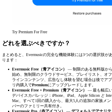
Try Premium For Free
どれを選ぶべきですか？
まとめると、Evermusicの完全な機能体験には3つの選択肢が
ります：
Evermusic Free（青アイコン）
— 制限のある無料版か
始め、無制限のクラウドサービス、プレイリスト、オフ
ラインコンテンツ、広告なし体験を望む場合は後でアプ
リ内購入で
Premium
にアップグレードします。
Evermusic Free + Premium（青アイコン）
— 最も幅広
デバイスカバレッジ：iPhone、iPad、Apple Silicon
と
Inte
Mac、すべて1回の購入から、最大5人の追加の家族メン
バーのファミリー共有付き。
Evermusic Pro（赤アイコン）
—
デフォルトでアナリテ