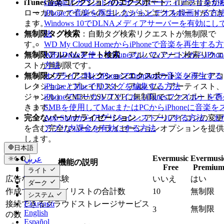
Googleアカウントからサードパーティアプリを切
iTunes音楽コレクションのエクスポート
：iTunes音楽か
iPhoneで音楽を再生しながらビデオを録画する方
ローカルファイルへのコレクションエクスポートができ
Windows 10でDLNAメディアサーバーを有効にし
ます。
法
無制限タグ検索
：自動タグ検索リクエストが無制限で
WD My Cloud HomeからiPhoneで音楽を再生する
す。
WiFi-Driveを使ってiTunesなしでパソコンからi
無制限アルバムアート検索
：アルバムアート検索リクエ
方法
ストが無制限です。
オフライン時にiPhoneでDropboxの音楽を再生する
無制限メディアコレクションエクスポート
：メディアコ
iPhoneとMacでID3タグを編集する方法
レクション（プレイリスト、アルバム、アーティスト、
iPhoneでローカルファイル（iTunesファイル）
ジャンル）をM3U/CSV/TXTに無制限でエクスポートで
SMBを使用してMacまたはPCからiPhoneに音楽
きます。
App Storeからアプリをインストールする方法
完全なパーソナライゼーション
：アプリアイコンの変更
アプリ内課金を有効にする方法
を含む完全なパーソナライゼーションオプションを提供
します。
日本語
Evermusic
Evermusi
عربي
機能の説明
Free
Premiu
Català
ライト
Čeština
広告なし音楽体験
いいえ
はい
ダーク
Dansk
作成できるプレイリストの合計数
10
無制限
Deutsch
システム
Ελληνικά
接続できるクラウドストレージサービス
無制限
3
English
の数
Español