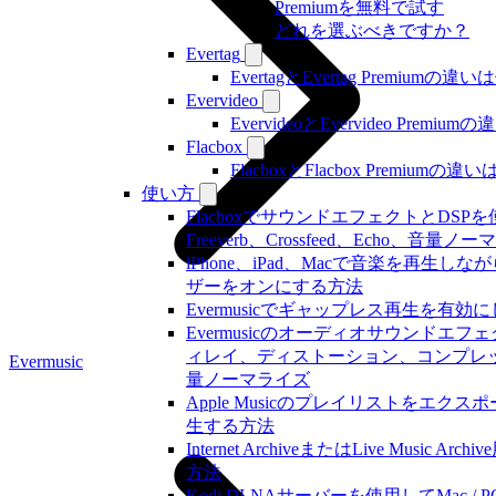
Premiumを無料で試す
どれを選ぶべきですか？
Evertag
EvertagとEvertag Premiumの
Evervideo
EvervideoとEvervideo Prem
Flacbox
FlacboxとFlacbox Premium
使い方
FlacboxでサウンドエフェクトとDSPを使う
Freeverb、Crossfeed、Echo、音
iPhone、iPad、Macで音楽を再生
ザーをオンにする方法
Evermusicでギャップレス再生を有効
Evermusicのオーディオサウンドエ
ィレイ、ディストーション、コンプレ
Evermusic
量ノーマライズ
Apple Musicのプレイリストをエクスポー
生する方法
Internet ArchiveまたはLive Music
方法
Kodi DLNAサーバーを使用してMac / PC 