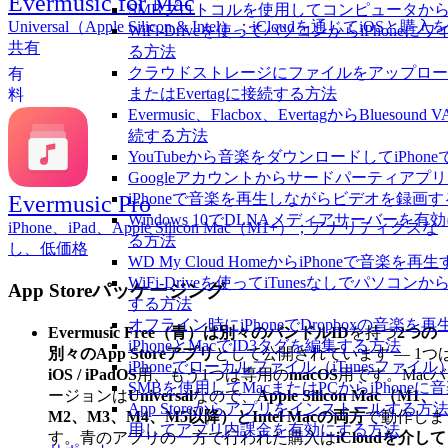
Evermusic for Mac
SMBプロトコルを使用してコンピュータからi
Universal（Apple Silicon & Intel）；iCloudを通じてiOSと購入を
WiFi-Driveを使ってパソコンからiPhon
共有
る方法
クラウドストレージにファイルをアップロードしてEv
有
またはEvertagに接続する方法
料
Evermusic、Flacbox、EvertagからBlues
続する方法
YouTubeから音楽をダウンロードしてiPho
Googleアカウントからサードパーティアプ
iPhoneで音楽を再生しながらビデオを録画
Evermusic Pro
Windows 10でDLNAメディアサーバーを有
iPhone、iPad、Apple Silicon Mac（M1+）；アナリティクスな
る方法
し、低価格
WD My Cloud HomeからiPhoneで音楽を再
WiFi-Driveを使ってiTunesなしでパソコン
App Storeパッケージング
する方法
オフライン時にiPhoneでDropboxの音楽を
Evermusic Free（青）
は
別々のバンドルID
を持つ
2つの
iPhoneとMacでID3タグを編集する方法
別々のApp Storeアプリ
として公開されています — 1つ
iPhoneでローカルファイル（iTunesファ
iOS / iPadOS
用、もう1つは専用の
macOS
用です。Macバ
SMBを使用してMacまたはPCからiPhone
ージョンは
Universal
なので、
Apple Silicon Mac（M1、
App Storeからアプリをインストールする
M2、M3、M4、M5以降）とIntel Macの両方
で動作しま
用してアプリ内課金を有効にする方法
す。青のアプリの一方で行われた購入は
iCloudを介して