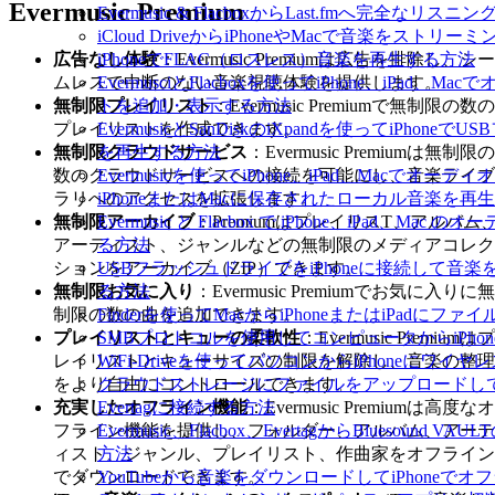
Evermusic Premium
Evermusic & FlacboxからLast.fmへ完全な
iCloud DriveからiPhoneやMacで音楽をストリ
iPhoneでFLAC（ロスレス）音楽を再生する方法
広告なし体験
：Evermusic Premiumは広告を排除し、シー
EvermusciとFlacboxを使ってiPhone、iPad
ムレスで中断のない音楽視聴体験を提供します。
トを追加・表示する方法
無制限プレイリスト
：Evermusic Premiumで無制限の数の
EvermusicとSanDiskのiXpandを使ってiPho
プレイリストを作成できます。
を再生する方法
無制限クラウドサービス
：Evermusic Premiumは無制限の
Evermusicを使ってiPhone、iPad、Macでオー
数のクラウドサービスへの接続を可能にし、音楽ライブ
iPhoneまたはMacに保存されたローカル音楽を再
ラリへのアクセスを拡張します。
Evermusic と Flacbox で iPhone、iPad、
無制限アーカイブ
：PremiumはプレイリスT、アルバム
る方法
アーティスト、ジャンルなどの無制限のメディアコレク
USBフラッシュドライブをiPhoneに接続して音
ションをアーカイブ（ZIP）できます。
る方法
無制限お気に入り
：Evermusic Premiumでお気に入りに無
Finderを使ってMacからiPhoneまたはiPadにフ
制限の数の曲を追加できます。
SMBプロトコルを使用してコンピュータからiPho
プレイリストとキューの柔軟性
：Evermusic Premiumはプ
WiFi-Driveを使ってパソコンからiPhoneにワ
レイリストとキューサイズの制限を解除し、音楽の整理
クラウドストレージにファイルをアップロードしてEver
をより自由にコントロールできます。
Evertagに接続する方法
充実したオフライン機能
：Evermusic Premiumは高度なオ
Evermusic、Flacbox、EvertagからBluesoun
フライン機能を提供し、フォルダー、アルバム、アーテ
方法
ィスト、ジャンル、プレイリスト、作曲家をオフライン
YouTubeから音楽をダウンロードしてiPhoneで
でダウンロードできます。