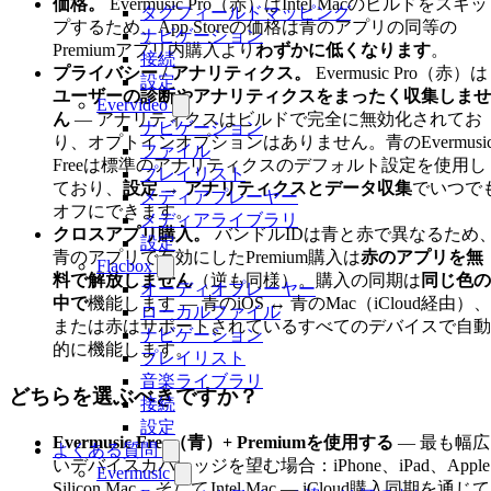
価格。
Evermusic Pro（赤）はIntel Macのビルドをスキッ
タグフィールドマッピング
プするため、App Storeの価格は青のアプリの同等の
ナビゲーション
Premiumアプリ内購入より
わずかに低くなります
。
接続
プライバシー / アナリティクス。
Evermusic Pro（赤）は
設定
ユーザーの診断やアナリティクスをまったく収集しませ
Evervideo
ん
— アナリティクスはビルドで完全に無効化されてお
ナビゲーション
り、オプトインオプションはありません。青のEvermusi
ファイル
Freeは標準のアナリティクスのデフォルト設定を使用し
プレイリスト
ており、
設定 → アナリティクスとデータ収集
でいつで
メディアプレーヤー
オフにできます。
メディアライブラリ
クロスアプリ購入。
バンドルIDは青と赤で異なるため
設定
青のアプリで有効にしたPremium購入は
赤のアプリを無
Flacbox
料で解放しません
（逆も同様）。購入の同期は
同じ色の
オーディオプレーヤー
中で
機能します — 青のiOS ↔ 青のMac（iCloud経由）、
ローカルファイル
または赤はサポートされているすべてのデバイスで自動
ナビゲーション
的に機能します。
プレイリスト
音楽ライブラリ
どちらを選ぶべきですか？
接続
設定
Evermusic Free（青）+ Premiumを使用する
— 最も幅広
よくある質問
いデバイスカバレッジを望む場合：iPhone、iPad、Apple
Evermusic
Silicon Mac、
そして
Intel Mac — iCloud購入同期を通じて