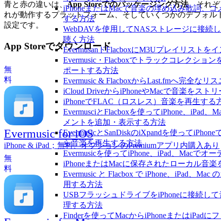
青と赤の違いは、
App Storeでのパッケージング方法
、それぞ
iPhoneまたはMacで音楽の埋め込み歌詞、
れが動作するプラットフォーム、そしていくつかのデフォル
する方法
設定です。
WebDAVを使用してNASストレージに接続し、
聴く方法
App Storeでダウンロード
EvermusanドFlacboxにM3Uプレイリス
Evermusic・Flacboxでトラックコレクショ
無
ポートする方法
料
Evermusic & FlacboxからLast.fmへ
iCloud DriveからiPhoneやMacで音楽を
iPhoneでFLAC（ロスレス）音楽を再生する
EvermusciとFlacboxを使ってiPhone、i
メントを追加・表示する方法
Evermusic for iOS
EvermusicとSanDiskのiXpandを使ってi
ら音楽を再生する方法
iPhone & iPad；無料、オプションのPremiumアプリ内購入あり
Evermusicを使ってiPhone、iPad、Ma
無
iPhoneまたはMacに保存されたローカル音
料
Evermusic と Flacbox で iPhone、iP
用する方法
USBフラッシュドライブをiPhoneに接続
理する方法
Finderを使ってMacからiPhoneまたはiP