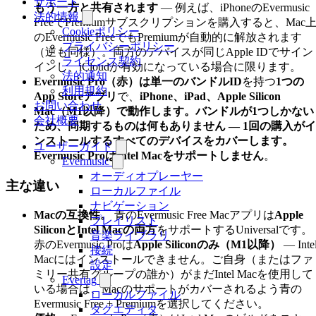
サポート
もう一方と共有されます
— 例えば、iPhoneのEvermusic
法的情報
FreeでPremiumサブスクリプションを購入すると、Mac
Cookieポリシー
のEvermusic FreeでもPremiumが自動的に解放されます
プライバシーポリシー
（逆も同様）。両方のデバイスが同じApple IDでサイン
ライセンス契約
インし、iCloudが有効になっている場合に限ります。
法的通知
Evermusic Pro（赤）
は
単一のバンドルID
を持つ
1つの
利用規約
App Storeアプリ
で、
iPhone、iPad、Apple Silicon
お問い合わせ
Mac（M1以降）
で動作します。バンドルが1つしかない
会社概要
ため、同期するものは何もありません — 1回の購入がイ
ンストールするすべてのデバイスをカバーします。
ユーザーガイド
Evermusic Proは
Intel Macをサポートしません
。
Evermusic
オーディオプレーヤー
主な違い
ローカルファイル
ナビゲーション
Macの互換性。
青のEvermusic Free Macアプリは
Apple
プレイリスト
SiliconとIntel Macの両方
をサポートするUniversalです。
音楽ライブラリ
赤のEvermusic Proは
Apple Siliconのみ（M1以降）
— Inte
接続
Macにはインストールできません。ご自身（またはファ
設定
ミリー共有グループの誰か）がまだIntel Macを使用して
Evertag
いる場合は、Macのサポートがカバーされるよう青の
ローカルファイル
Evermusic Free + Premiumを選択してください。
タグエディタ