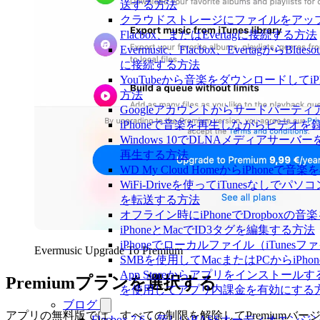
送する方法
クラウドストレージにファイルをアップロー
Flacbox、またはEvertagに接続する方法
Evermusic、Flacbox、EvertagからB
に接続する方法
YouTubeから音楽をダウンロードしてi
方法
Googleアカウントからサードパーテ
iPhoneで音楽を再生しながらビデオを
Windows 10でDLNAメディアサーバー
再生する方法
WD My Cloud HomeからiPhoneで
WiFi-Driveを使ってiTunesなしでパ
を転送する方法
オフライン時にiPhoneでDropboxの
iPhoneとMacでID3タグを編集する方法
iPhoneでローカルファイル（iTune
Evermusic Upgrade To Premium
SMBを使用してMacまたはPCからiPh
App Storeからアプリをインストー
Premiumプランを選択する
を使用してアプリ内課金を有効にする
ブログ
アプリの無料版では、すべての制限を解除してPremiumバー
Flacbox 7.6：新しいBASSオーディオエ