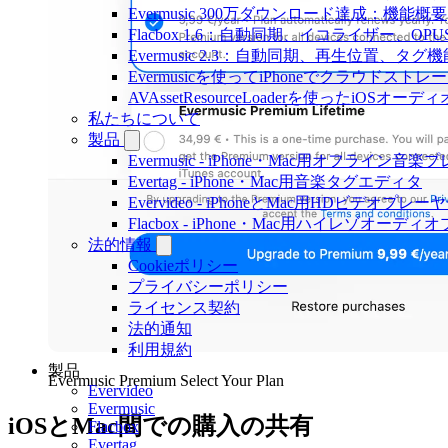
Evermusic 300万ダウンロード達成：機能概要
Flacbox 1.6：自動同期、イコライザー、OP
Evermusic 2.3：自動同期、再生位置、タグ機
Evermusicを使ってiPhoneでクラウド
AVAssetResourceLoaderを使ったiOSオ
私たちについて
製品
Evermusic - iPhone・Mac用オフライン音
Evertag - iPhone・Mac用音楽タグエディタ
Evervideo - iPhoneとMac用HDビデオプレー
Flacbox - iPhone・Mac用ハイレゾオーデ
法的情報
Cookieポリシー
プライバシーポリシー
ライセンス契約
法的通知
利用規約
製品
Evermusic Premium Select Your Plan
Evervideo
Evermusic
iOSとMac間での購入の共有
Flacbox
Evertag