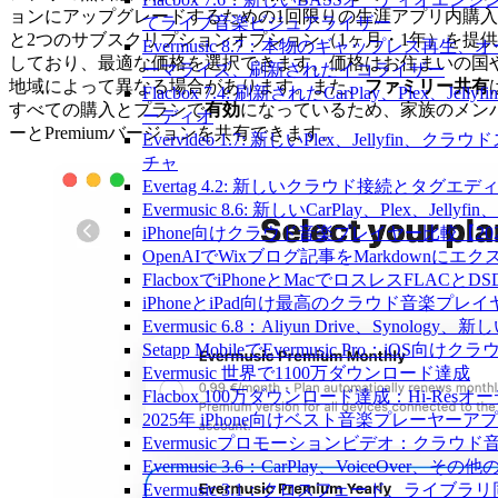
ョンにアップグレードするための1回限りの生涯アプリ内購入
てライブ音楽ビジュアライザー
と2つのサブスクリプションオプション（1ヶ月・1年）を提供
Evermusic 8.7：本物のギャップレス再
しており、最適な価格を選択できます。価格はお住まいの国
ーマライズ、刷新されたイコライザー
地域によって異なる場合があります。また、
ファミリー共有
Flacbox 7.4: 刷新されたCarPlay、Plex、Jellyf
すべての購入とプランで
有効
になっているため、家族のメン
ーディオ
ーとPremiumバージョンを共有できます。
Evervideo 1.7: 新しいPlex、Jellyf
チャ
Evertag 4.2: 新しいクラウド接続とタグエ
Evermusic 8.6: 新しいCarPlay、Plex、Je
iPhone向けクラウド音楽プレイヤー比較【20
OpenAIでWixブログ記事をMarkdownにエ
FlacboxでiPhoneとMacでロスレスFLACとD
iPhoneとiPad向け最高のクラウド音楽プレイ
Evermusic 6.8：Aliyun Drive、Synolog
Setapp MobileでEvermusic Pro：iOS
Evermusic 世界で1100万ダウンロード達成
Flacbox 100万ダウンロード達成：Hi-Resオ
2025年 iPhone向けベスト音楽プレーヤーア
Evermusicプロモーションビデオ：クラウ
Evermusic 3.6：CarPlay、VoiceOver、そ
Evermusic 3.1：クロスフェード、ライブ