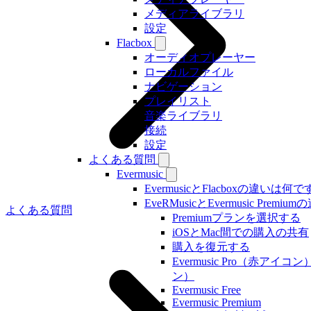
メディアライブラリ
設定
Flacbox
オーディオプレーヤー
ローカルファイル
ナビゲーション
プレイリスト
音楽ライブラリ
接続
設定
よくある質問
Evermusic
EvermusicとFlacboxの違いは何
EveRMusicとEvermusic Prem
よくある質問
Premiumプランを選択する
iOSとMac間での購入の共有
購入を復元する
Evermusic Pro（赤アイコン）
ン）
Evermusic Free
Evermusic Premium