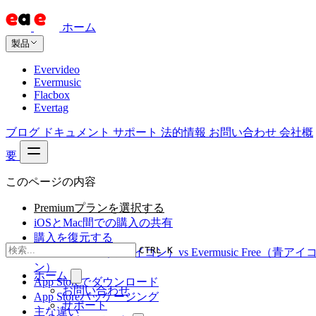
ホーム
製品
Evervideo
Evermusic
Flacbox
Evertag
ブログ
ドキュメント
サポート
法的情報
お問い合わせ
会社概
要
このページの内容
Premiumプランを選択する
iOSとMac間での購入の共有
購入を復元する
CTRL K
Evermusic Pro（赤アイコン）vs Evermusic Free（青アイ
ン）
ホーム
App Storeでダウンロード
お問い合わせ
App Storeパッケージング
サポート
主な違い