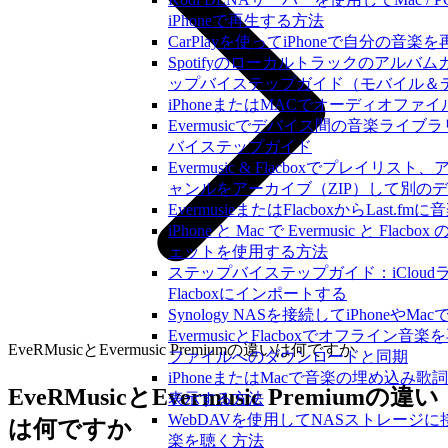
iPhoneで再生する方法
CarPlayを使ってiPhoneで自分の音
Spotifyのローカルトラックのアル
ップバイステップガイド（モバイル＆
iPhoneまたはMACでオーディオフ
Evermusicでデバイス間の音楽ライ
バイステップガイド
Evermusic & Flacboxでプレイ
ャンルをアーカイブ（ZIP）して別の
EvermusieまたはFlacboxからLas
iPhone と Mac で Evermusic と F
ェットを使用する方法
ステップバイステップガイド：iCloudライ
Flacboxにインポートする
Synology NASを接続してiPhoneや
EvermusicとFlacboxでオフライ
EveRMusicとEvermusic Premiumの違いは何ですか
ファイルへのダウンロードと同期
iPhoneまたはMacで音楽の埋め込み
EveRMusicとEvermusic Premiumの違い
表示する方法
WebDAVを使用してNASストレージに接
は何ですか
楽を聴く方法