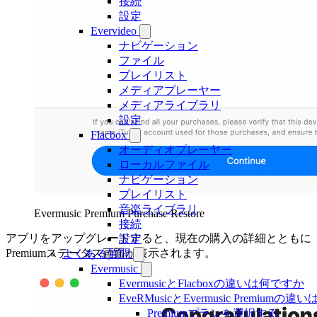
接続
設定
Evervideo
ナビゲーション
ファイル
プレイリスト
メディアプレーヤー
メディアライブラリ
設定
Flacbox
オーディオプレーヤー
ローカルファイル
ナビゲーション
プレイリスト
音楽ライブラリ
Evermusic Premium Purchase Restore
接続
アプリをアップグレードすると、現在の購入の詳細とともに
設定
Premiumステータス画面が表示されます。
よくある質問
Evermusic
EvermusicとFlacboxの違いは何ですか
EveRMusicとEvermusic Premiumの
Premiumプランを選択する