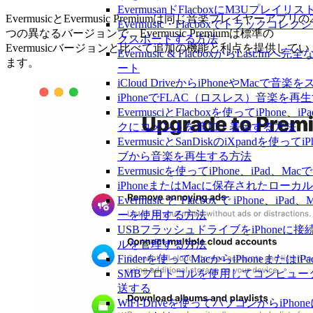
EvermusanドFlacboxにM3Uプレ
EvermusicとEvermusic Premiumは同じ音楽プレイヤーアプリの
Evermusic・Flacboxでトラックコレ
つの異なるバージョンで、Evermusic Premiumは標準の
クスポートする方法
Evermusicバージョンと比べて追加の機能と利点を提供してい
Evermusic & FlacboxからLast
ます。
ート
iCloud DriveからiPhoneやMac
iPhoneでFLAC（ロスレス）音楽を再
EvermusciとFlacboxを使ってiPhon
クにコメントを追加・表示する方法
EvermusicとSanDiskのiXpandを使
ブから音楽を再生する方法
Evermusicを使ってiPhone、iPad
iPhoneまたはMacに保存されたロー
Evermusic と Flacbox で iPhone
ーを使用する方法
USBフラッシュドライブをiPhoneに
ルを管理する方法
Finderを使ってMacからiPhoneまた
SMBプロトコルを使用してコンピュータ
送する
WiFi-Driveを使ってパソコンからiP