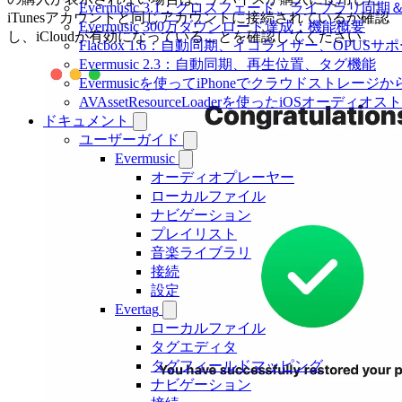
Evermusic 3.1：クロスフェード、ライブラリ同
iTunesアカウントと同じアカウントに接続されているか確認
Evermusic 300万ダウンロード達成：機能概要
し、iCloudが有効になっていることを確認してください。
Flacbox 1.6：自動同期、イコライザー、OPUSサ
Evermusic 2.3：自動同期、再生位置、タグ機能
Evermusicを使ってiPhoneでクラウドストレー
AVAssetResourceLoaderを使ったiOSオーディ
ドキュメント
ユーザーガイド
Evermusic
オーディオプレーヤー
ローカルファイル
ナビゲーション
プレイリスト
音楽ライブラリ
接続
設定
Evertag
ローカルファイル
タグエディタ
タグフィールドマッピング
ナビゲーション