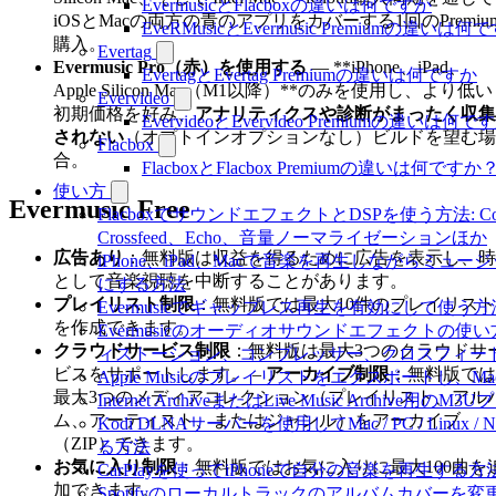
EvermusicとFlacboxの違いは何ですか
iOSとMacの両方の青のアプリをカバーする1回のPremiu
EveRMusicとEvermusic Premiumの違いは何
購入。
Evertag
Evermusic Pro（赤）を使用する
— **iPhone、iPad、
EvertagとEvertag Premiumの違いは何ですか
Apple Silicon Mac（M1以降）**のみを使用し、より低い
Evervideo
初期価格を好み、
アナリティクスや診断がまったく収集
EvervideoとEvervideo Premiumの違いは何
されない
（オプトインオプションなし）ビルドを望む場
Flacbox
合。
FlacboxとFlacbox Premiumの違いは何ですか
使い方
Evermusic Free
FlacboxでサウンドエフェクトとDSPを使う方法: Compr
Crossfeed、Echo、音量ノーマライゼーションほか
広告あり
：無料版は収益を得るために広告を表示し、時
iPhone、iPad、Macで音楽を再生しながらミ
として音楽視聴を中断することがあります。
にする方法
プレイリスト制限
：無料版では最大10件のプレイリスト
Evermusicでギャップレス再生を有効にして使う方
を作成できます。
Evermusicのオーディオサウンドエフェクトの
クラウドサービス制限
：無料版は最大3つのクラウドサ
ィストーション、コンプレッサー、クロスフィー
ビスをサポートします。 –
アーカイブ制限
：無料版では
Apple Musicのプレイリストをエクスポートし、Mac
最大3つのメディアコレクション（プレイリスト、アル
Internet ArchiveまたはLive Music Archiv
ム、アーティスト、またはジャンル）をアーカイブ
Kodi DLNAサーバーを使用してMac / PC / Linux 
（ZIP）できます。
る方法
お気に入り制限
：無料版ではお気に入りに最大100曲を
CarPlayを使ってiPhoneで自分の音楽を再生する方
加できます。
Spotifyのローカルトラックのアルバムカバーを