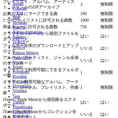
プレイリスト、アルバム、アーティス
Suomi
無制限
3
ト、ジャンルのZIPアーカイブ
Français
עברית
お気に入りにマークできる曲
100
無制限
हिन्दी
1つのプレイリストに許可される曲数
1000
無制限
Hrvatski
再生キューに許可される曲数
750
無制限
Magyar
Bahasa Indonesia
クラウドストレージから個別ファイルを
はい
はい
Italiano
ダウンロード
日本語
フォルダー全体のダウンロードとアップ
한국어
いいえ
はい
ロード
Bahasa Melayu
Nederlands
アルバム、アーティスト、ジャンル全体
いいえ
はい
Norsk
のダウンロード
Polski
オフラインで利用可能にできるフォルダ
Português
無制限
1
ー数
Română
Русский
オフライン利用可能なアルバム、アーテ
Slovenčina
ィスト、ジャンル、プレイリスト、作曲
1
無制限
Svenska
家
ไทย
iTunes / Apple Musicから個別曲をエクス
Türkçe
はい
はい
ポート
Українська
Tiếng Việt
iTunes / Apple Musicからコレクション全
いいえ
はい
简体中文
体をエクスポート