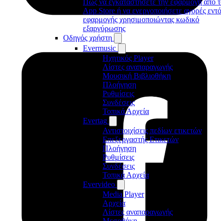
Πώς να εγκαταστήσετε την εφαρμογή από τ
App Store ή να ενεργοποιήσετε αγορές εντ
εφαρμογής χρησιμοποιώντας κωδικό
εξαργύρωσης
Οδηγός χρήστη
Evermusic
Ηχητικός Player
Λίστες αναπαραγωγής
Μουσική Βιβλιοθήκη
Πλοήγηση
Ρυθμίσεις
Συνδέσεις
Τοπικά Αρχεία
Evertag
Αντιστοιχίσεις πεδίων ετικετών
Επεξεργαστής Ετικετών
Πλοήγηση
Ρυθμίσεις
Συνδέσεις
Τοπικά Αρχεία
Evervideo
Media Player
Αρχεία
Λίστες αναπαραγωγής
Μεσοθήκη