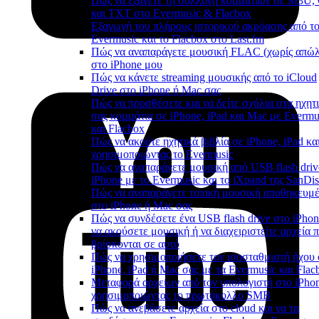
Πώς να εξάγετε τη συλλογή κομματιών σε M3U
και TXT στο Evermusic & Flacbox
Εξαγωγή του πλήρους ιστορικού ακρόασης από τ
Evermusic και το Flacbox στο Last.fm
Πώς να αναπαράγετε μουσική FLAC (χωρίς απώλ
στο iPhone μου
Πώς να κάνετε streaming μουσικής από το iCloud
Drive στο iPhone ή Mac σας
Πώς να προσθέσετε και να δείτε σχόλια στα ηχητ
σας κομμάτια σε iPhone, iPad και Mac με Evermu
και Flacbox
Πώς να ακούτε ηχητικά βιβλία σε iPhone, iPad κα
χρησιμοποιώντας το Evermusic
Πώς να αναπαράγετε μουσική από USB flash driv
iPhone με το Evermusic και το iXpand της SanDi
Πώς να αναπαράγετε τοπική μουσική αποθηκευμ
στο iPhone ή Mac σας
Πώς να συνδέσετε ένα USB flash drive στο iPhon
να ακούσετε μουσική ή να διαχειριστείτε αρχεία 
βρίσκονται σε αυτό
Πώς να χρησιμοποιήσετε τον ισοσταθμιστή ήχου 
iPhone, iPad ή Mac σας με τα Evermusic και Flac
Μεταφορά αρχείων από τον υπολογιστή στο iPho
χρησιμοποιώντας το πρωτόκολλο SMB
Πώς να ανεβάσετε αρχεία στο cloud και να τα