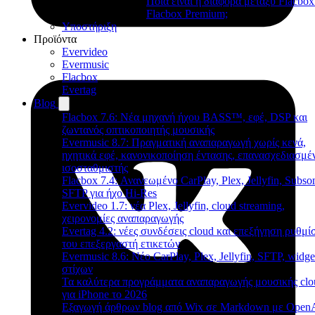
Ποια είναι η διαφορά μεταξύ Flacbox
Flacbox Premium;
Υποστήριξη
Προϊόντα
Evervideo
Evermusic
Flacbox
Evertag
Blog
Flacbox 7.6: Νέα μηχανή ήχου BASS™, εφέ, DSP και
ζωντανός οπτικοποιητής μουσικής
Evermusic 8.7: Πραγματική αναπαραγωγή χωρίς κενά,
ηχητικά εφέ, κανονικοποίηση έντασης, επανασχεδιασμέ
ισοσταθμιστής
Flacbox 7.4: Ανανεωμένο CarPlay, Plex, Jellyfin, Subson
SFTP για ήχο Hi-Res
Evervideo 1.7: νέα Plex, Jellyfin, cloud streaming,
χειρονομίες αναπαραγωγής
Evertag 4.2: νέες συνδέσεις cloud και επεξήγηση ρυθμ
του επεξεργαστή ετικετών
Evermusic 8.6: Νέο CarPlay, Plex, Jellyfin, SFTP, widge
στίχων
Τα καλύτερα προγράμματα αναπαραγωγής μουσικής clo
για iPhone το 2026
Εξαγωγή άρθρων blog από Wix σε Markdown με Open