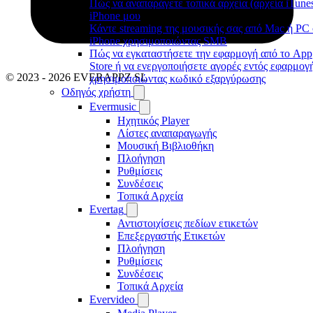
Πώς να αναπαράγετε τοπικά αρχεία (αρχεία iTune
iPhone μου
Κάντε streaming της μουσικής σας από Mac ή PC
iPhone χρησιμοποιώντας SMB
Πώς να εγκαταστήσετε την εφαρμογή από το App
Store ή να ενεργοποιήσετε αγορές εντός εφαρμογ
© 2023 - 2026 EVERAPPZ SL
χρησιμοποιώντας κωδικό εξαργύρωσης
Οδηγός χρήστη
Evermusic
Ηχητικός Player
Λίστες αναπαραγωγής
Μουσική Βιβλιοθήκη
Πλοήγηση
Ρυθμίσεις
Συνδέσεις
Τοπικά Αρχεία
Evertag
Αντιστοιχίσεις πεδίων ετικετών
Επεξεργαστής Ετικετών
Πλοήγηση
Ρυθμίσεις
Συνδέσεις
Τοπικά Αρχεία
Evervideo