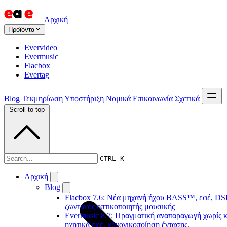
Αρχική
Προϊόντα
Evervideo
Evermusic
Flacbox
Evertag
Blog
Τεκμηρίωση
Υποστήριξη
Νομικά
Επικοινωνία
Σχετικά
Scroll to top
Τεκμηρίωση
CTRL K
Αρχική
Blog
Flacbox 7.6: Νέα μηχανή ήχου BASS™, εφέ, DSP
ζωντανός οπτικοποιητής μουσικής
Evermusic 8.7: Πραγματική αναπαραγωγή χωρίς κ
ηχητικά εφέ, κανονικοποίηση έντασης,