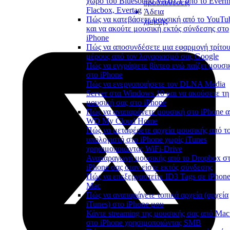
χώρο του Bluesound VAULT από το Everm
προϋποθέσεις
Flacbox, Evertag
Άδεια
Πώς να κατεβάσετε μουσική από το YouTu
χρήσης
και να ακούτε μουσική εκτός σύνδεσης στο
iPhone
Πώς να αποσυνδέσετε μια εφαρμογή τρίτο
μέρους από τον λογαριασμό σας Google
Πώς να εγγράψετε βίντεο ενώ παίζει μουσι
στο iPhone
Πώς να ενεργοποιήσετε τον DLNA Media
Server στα Windows 10 και να ακούσετε τη
μουσική σας στο iPhone
Πώς να αναπαράγετε μουσική στο iPhone α
WD My Cloud Home
Πώς να μεταφέρετε αρχεία μουσικής από τ
υπολογιστή στο iPhone χωρίς iTunes
χρησιμοποιώντας WiFi-Drive
Αναπαραγωγή μουσικής από το Dropbox σ
iPhone σας όταν είστε εκτός σύνδεσης
Πώς να επεξεργαστείτε ID3 Tags σε iPhone
Mac
Πώς να αναπαράγετε τοπικά αρχεία (αρχεία
iTunes) στο iPhone μου
Κάντε streaming της μουσικής σας από Mac
στο iPhone χρησιμοποιώντας SMB