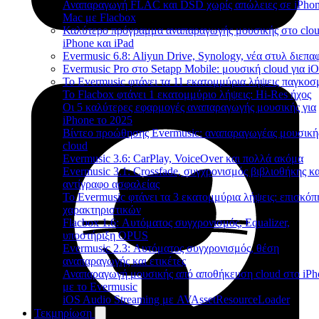
Αναπαραγωγή FLAC και DSD χωρίς απώλειες σε iPhon
Mac με Flacbox
Καλύτερο πρόγραμμα αναπαραγωγής μουσικής στο clou
iPhone και iPad
Evermusic 6.8: Aliyun Drive, Synology, νέα στυλ διεπα
Evermusic Pro στο Setapp Mobile: μουσική cloud για i
Το Evermusic φτάνει τα 11 εκατομμύρια λήψεις παγκοσ
Το Flacbox φτάνει 1 εκατομμύριο λήψεις: Hi-Res ήχος
Οι 5 καλύτερες εφαρμογές αναπαραγωγής μουσικής για
iPhone το 2025
Βίντεο προώθησης Evermusic: αναπαραγωγέας μουσική
cloud
Evermusic 3.6: CarPlay, VoiceOver και πολλά ακόμα
Evermusic 3.1: Crossfade, συγχρονισμός βιβλιοθήκης κα
αντίγραφο ασφαλείας
Το Evermusic φτάνει τα 3 εκατομμύρια λήψεις: επισκό
χαρακτηριστικών
Flacbox 1.6: Αυτόματος συγχρονισμός, Equalizer,
υποστήριξη OPUS
Evermusic 2.3: Αυτόματος συγχρονισμός, θέση
αναπαραγωγής και ετικέτες
Αναπαραγωγή μουσικής από αποθήκευση cloud στο iPh
με το Evermusic
iOS Audio Streaming με AVAssetResourceLoader
Τεκμηρίωση