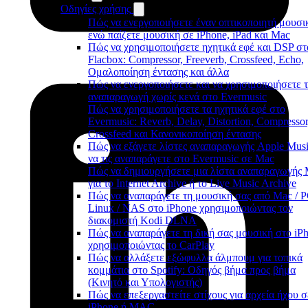
Οδηγίες χρήσης
Πώς να ενεργοποιήσετε έναν οπτικοποιητή μουσι
ενώ παίζετε μουσική σε iPhone, iPad και Mac
Πώς να χρησιμοποιήσετε ηχητικά εφέ και DSP στ
Flacbox: Compressor, Freeverb, Crossfeed, Echo,
Ομαλοποίηση έντασης και άλλα
Πώς να ενεργοποιήσετε και να χρησιμοποιήσετε 
αναπαραγωγή χωρίς κενά στο Evermusic
Πώς να χρησιμοποιήσετε τα ηχητικά εφέ στο
Evermusic: Reverb, Delay, Distortion, Compressor
Crossfeed και Κανονικοποίηση έντασης
Πώς να εξάγετε λίστες αναπαραγωγής Apple Musi
να τις αναπαράγετε στο Evermusic σε Mac
Πώς να δημιουργήσετε μια λίστα αναπαραγωγής
για το Internet Archive ή το Live Music Archive
Πώς να αναπαράγετε τη μουσική σας από Mac / P
Linux / NAS στο iPhone χρησιμοποιώντας τον
διακομιστή Kodi DLNA
Πώς να αναπαράγετε τη δική σας μουσική στο iP
χρησιμοποιώντας το CarPlay
Πώς να αλλάξετε εξώφυλλα άλμπουμ για τοπικά
κομμάτια στο Spotify: Οδηγός βήμα προς βήμα
(Κινητό και Υπολογιστής)
Πώς να επεξεργαστείτε στίχους για αρχεία ήχου σ
iPhone ή MAC