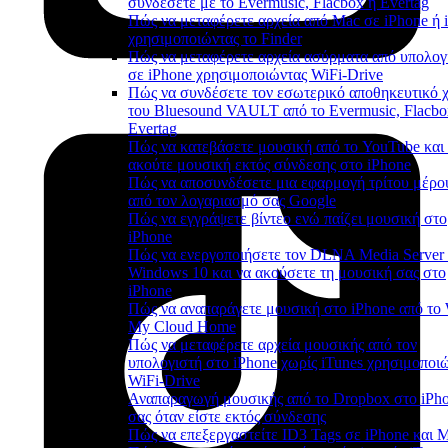
συνδέσετε με το Evermusic, Flacbox ή Evertag
Πώς να μεταφέρετε αρχεία από Mac σε iPhone ή 
χρησιμοποιώντας το Finder
Πώς να μεταφέρετε αρχεία ασύρματα από υπολογ
σε iPhone χρησιμοποιώντας WiFi-Drive
Πώς να συνδέσετε τον εσωτερικό αποθηκευτικό 
του Bluesound VAULT από το Evermusic, Flacbo
Evertag
Πώς να κατεβάσετε μουσική από το YouTube και
ακούτε μουσική εκτός σύνδεσης στο iPhone
Πώς να αποσυνδέσετε μια εφαρμογή τρίτου μέρο
από τον λογαριασμό σας Google
Πώς να εγγράψετε βίντεο ενώ παίζει μουσική στο
iPhone
Πώς να ενεργοποιήσετε τον DLNA Media Server
Windows 10 και να ακούσετε τη μουσική σας στο
iPhone
Πώς να αναπαράγετε μουσική στο iPhone από τ
My Cloud Home
Πώς να μεταφέρετε αρχεία μουσικής από τον
υπολογιστή στο iPhone χωρίς iTunes χρησιμοποι
WiFi-Drive
Αναπαραγωγή μουσικής από το Dropbox στο iPh
σας όταν είστε εκτός σύνδεσης
Πώς να επεξεργαστείτε ID3 Tags σε iPhone και 