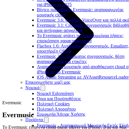
για iPhone το 2025
Βίντεο προώθησης Evermusic: αναπαραγωγέας
μουσικής cloud
Evermusic 3.6: CarPlay, VoiceOver και πολλά ακ
Evermusic 3.1: Crossfade, συγχρονισμός βιβλιοθ
και αντίγραφο ασφαλείας
Το Evermusic φτάνει τα 3 εκατομμύρια λήψεις:
επισκόπηση χαρακτηριστικών
Flacbox 1.6: Αυτόματος συγχρονισμός, Equalizer,
υποστήριξη OPUS
Evermusic 2.3: Αυτόματος συγχρονισμός, θέση
αναπαραγωγής και ετικέτες
Αναπαραγωγή μουσικής από αποθήκευση cloud σ
iPhone με το Evermusic
iOS Audio Streaming με AVAssetResourceLoader
Επικοινωνήστε μαζί μας
Νομικά
Νομική Ειδοποίηση
Όροι και Προϋποθέσεις
Evermusic
Πολιτική Cookies
Πολιτική Απορρήτου
Evermusic
Συμφωνία Άδειας Χρήσης
Προϊόντα
Evermusic - Αναπαραγωγή Μουσικής Εκτός Σύνδ
Το Evermusic είναι ένα cloud music player για iPhone, iPad και Mac