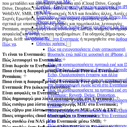
για iPhone και Mac
που μεταδίδει και κατεβάζει τραγούδια από iCloud Drive, Google
Evertag - Επεξεργαστής ετικετών μουσικής για i
Drive, Dropbox, OneDrive, MEGA, Box, pCloud, Yandex Disk,
και Mac
WebDAV, SMB, DLNA, συσκευές NAS και δεκάδες άλλες. Αυτές ο
Evervideo - Πρόγραμμα αναπαραγωγής βίντεο HD
Συχνές Ερωτήσεις απαντούν τις πιο συχνές ερωτήσεις χρηστών
iPhone και Mac
σχετικά με υποστηριζόμενες μορφές και πρωτόκολλα, λειτουργίες
Flacbox - Hi-Res Audio Player για iPhone και Ma
Premium, αναπαραγωγή εκτός σύνδεσης, CarPlay, widgets, αντίγραφ
Σχετικά
ασφαλείας και αντιμετώπιση προβλημάτων. Για οδηγούς βήμα-προς-
Τεκμηρίωση
βήμα, δείτε τον
Οδηγό Χρήστη Evermusic
ή περιηγηθείτε στα
άρθρα
Οδηγίες χρήσης
Πώς να
.
Πώς να ενεργοποιήσετε έναν οπτικοποιητή
Τι είναι το Evermusic;
μουσικής ενώ παίζετε μουσική σε iPhone, 
και Mac
Πώς λειτουργεί το Evermusic;
Πώς να χρησιμοποιήσετε ηχητικά εφέ και 
Είναι δωρεάν το Evermusic;
στο Flacbox: Compressor, Freeverb, Crossfe
Ποια είναι η διαφορά μεταξύ Evermusic Free και Evermusic
Echo, Ομαλοποίηση έντασης και άλλα
Premium;
Πώς να ενεργοποιήσετε και να χρησιμοποι
Ποια είναι η διαφορά μεταξύ Evermusic Free (μπλε εικονίδιο) κ
την αναπαραγωγή χωρίς κενά στο Evermusi
Evermusic Pro (κόκκινο εικονίδιο);
Πώς να χρησιμοποιήσετε τα ηχητικά εφέ στ
Είναι ασφαλές το Evermusic;
Evermusic: Reverb, Delay, Distortion,
Πώς δημιουργώ μια λίστα αναπαραγωγής στο Evermusic;
Compressor, Crossfeed και Κανονικοποίηση
Πώς εισάγω μια λίστα αναπαραγωγής M3U στο Evermusic;
έντασης
Πώς εξάγω μια λίστα αναπαραγωγής σε M3U, CSV ή TXT;
Πώς να εξάγετε λίστες αναπαραγωγής Appl
Ποιες υπηρεσίες cloud υποστηρίζει το Evermusic;
Music και να τις αναπαράγετε στο Evermusi
Mac
Πώς συνδέω ένα NAS με το Evermusic μέσω SMB;
Πώς να δημιουργήσετε μια λίστα αναπαρα
Πώς συνδέω έναν διακομιστή WebDAV με το Evermusic;