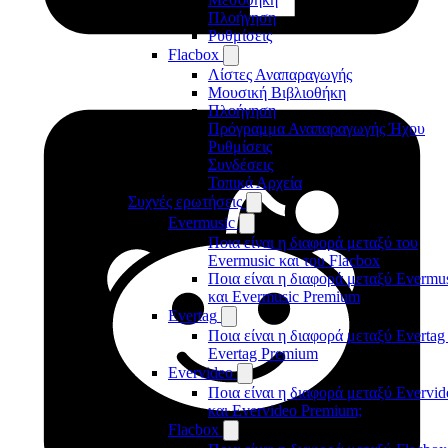
Πλοήγηση
Ρυθμίσεις
Flacbox
Λίστες Αναπαραγωγής
Μουσική Βιβλιοθήκη
Πλοήγηση
Πρόγραμμα Αναπαραγωγής Ήχου
Ρυθμίσεις
Συνδέσεις
Τοπικά Αρχεία
Συχνές ερωτήσεις
Evermusic
Ποια είναι η διαφορά μεταξύ του
Evermusic και του Flacbox
Ποια είναι η διαφορά μεταξύ Evermu
και Evermusic Premium
Evertag
Ποια είναι η διαφορά μεταξύ Evertag
Evertag Premium
Evervideo
Ποια είναι η διαφορά μεταξύ Evervid
και Evervideo Premium;
Flacbox