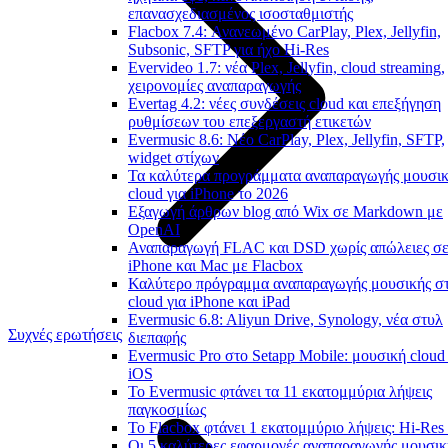
επανασχεδιασμένος ισοσταθμιστής
Flacbox 7.4: Ανανεωμένο CarPlay, Plex, Jellyfin,
Subsonic, SFTP για ήχο Hi-Res
Evervideo 1.7: νέα Plex, Jellyfin, cloud streaming,
χειρονομίες αναπαραγωγής
Evertag 4.2: νέες συνδέσεις cloud και επεξήγηση
ρυθμίσεων του επεξεργαστή ετικετών
Evermusic 8.6: Νέο CarPlay, Plex, Jellyfin, SFTP,
widget στίχων
Τα καλύτερα προγράμματα αναπαραγωγής μουσι
cloud για iPhone το 2026
Εξαγωγή άρθρων blog από Wix σε Markdown με
OpenAI
Αναπαραγωγή FLAC και DSD χωρίς απώλειες σ
iPhone και Mac με Flacbox
Καλύτερο πρόγραμμα αναπαραγωγής μουσικής σ
cloud για iPhone και iPad
Evermusic 6.8: Aliyun Drive, Synology, νέα στυλ
Συχνές ερωτήσεις
διεπαφής
Evermusic Pro στο Setapp Mobile: μουσική cloud 
iOS
Το Evermusic φτάνει τα 11 εκατομμύρια λήψεις
παγκοσμίως
Το Flacbox φτάνει 1 εκατομμύριο λήψεις: Hi-Res
Οι 5 καλύτερες εφαρμογές αναπαραγωγής μουσικ