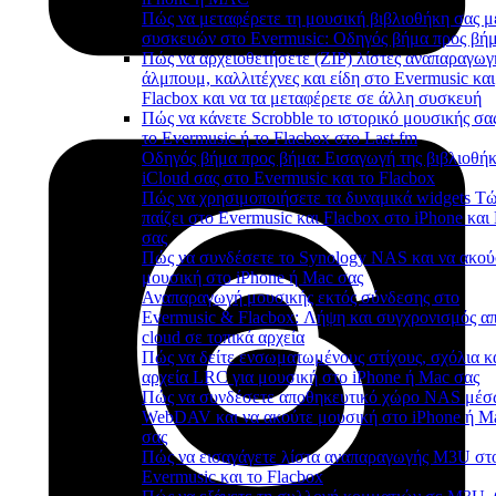
Πώς να μεταφέρετε τη μουσική βιβλιοθήκη σας μ
συσκευών στο Evermusic: Οδηγός βήμα προς βή
Πώς να αρχειοθετήσετε (ZIP) λίστες αναπαραγωγ
άλμπουμ, καλλιτέχνες και είδη στο Evermusic και
Flacbox και να τα μεταφέρετε σε άλλη συσκευή
Πώς να κάνετε Scrobble το ιστορικό μουσικής σα
το Evermusic ή το Flacbox στο Last.fm
Οδηγός βήμα προς βήμα: Εισαγωγή της βιβλιοθή
iCloud σας στο Evermusic και το Flacbox
Πώς να χρησιμοποιήσετε τα δυναμικά widgets Τ
παίζει στο Evermusic και Flacbox στο iPhone και
σας
Πώς να συνδέσετε το Synology NAS και να ακού
μουσική στο iPhone ή Mac σας
Αναπαραγωγή μουσικής εκτός σύνδεσης στο
Evermusic & Flacbox: Λήψη και συγχρονισμός απ
cloud σε τοπικά αρχεία
Πώς να δείτε ενσωματωμένους στίχους, σχόλια κ
αρχεία LRC για μουσική στο iPhone ή Mac σας
Πώς να συνδέσετε αποθηκευτικό χώρο NAS μέ
WebDAV και να ακούτε μουσική στο iPhone ή M
σας
Πώς να εισαγάγετε λίστα αναπαραγωγής M3U στ
Evermusic και το Flacbox