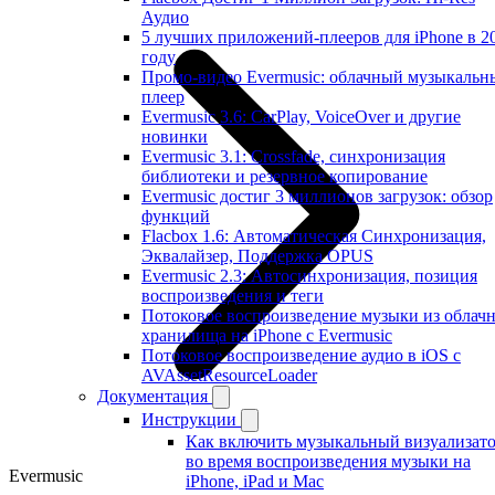
Аудио
5 лучших приложений-плееров для iPhone в 2
году
Промо-видео Evermusic: облачный музыкальн
плеер
Evermusic 3.6: CarPlay, VoiceOver и другие
новинки
Evermusic 3.1: Crossfade, синхронизация
библиотеки и резервное копирование
Evermusic достиг 3 миллионов загрузок: обзор
функций
Flacbox 1.6: Автоматическая Синхронизация,
Эквалайзер, Поддержка OPUS
Evermusic 2.3: Автосинхронизация, позиция
воспроизведения и теги
Потоковое воспроизведение музыки из облач
хранилища на iPhone с Evermusic
Потоковое воспроизведение аудио в iOS с
AVAssetResourceLoader
Документация
Инструкции
Как включить музыкальный визуализат
во время воспроизведения музыки на
Evermusic
iPhone, iPad и Mac