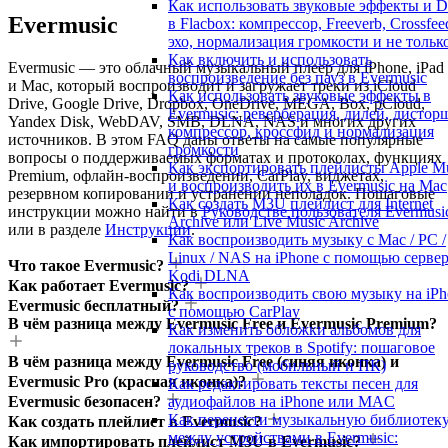
Как использовать звуковые эффекты и 
Evermusic
в Flacbox: компрессор, Freeverb, Crossfee
эхо, нормализация громкости и не тольк
Как включить и использовать
Evermusic — это облачный музыкальный плеер для iPhone, iPad
воспроизведение без пауз в Evermusic
и Mac, который воспроизводит и загружает треки из iCloud
Как использовать звуковые эффекты в
Drive, Google Drive, Dropbox, OneDrive, MEGA, Box, pCloud,
Evermusic: реверберация, дилей, дистор
Yandex Disk, WebDAV, SMB, DLNA, NAS и многих других
компрессор, кроссфид и нормализация
источников. В этом FAQ даны ответы на самые популярные
громкости
вопросы о поддерживаемых форматах и протоколах, функциях
Как экспортировать плейлисты Apple M
Premium, офлайн-воспроизведении, CarPlay, виджетах,
и воспроизводить их в Evermusic на Mac
резервном копировании и устранении неполадок. Пошаговые
Как создать M3U плейлист для Internet
инструкции можно найти в
Руководстве пользователя Evermusi
Archive или Live Music Archive
или в разделе
Инструкции
.
Как воспроизводить музыку с Mac / PC /
Linux / NAS на iPhone с помощью серве
Что такое Evermusic?
Kodi DLNA
Как работает Evermusic?
Как воспроизводить свою музыку на iPh
Evermusic бесплатный?
с помощью CarPlay
В чём разница между Evermusic Free и Evermusic Premium?
Как изменить обложки альбомов для
локальных треков в Spotify: пошаговое
В чём разница между Evermusic Free (синяя иконка) и
руководство (мобильный и ПК)
Evermusic Pro (красная иконка)?
Как редактировать тексты песен для
Evermusic безопасен?
аудиофайлов на iPhone или MAC
Как перенести музыкальную библиотек
Как создать плейлист в Evermusic?
между устройствами в Evermusic:
Как импортировать плейлист M3U в Evermusic?