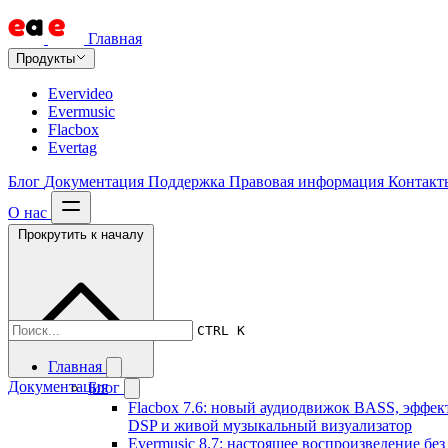
Главная
Продукты
Evervideo
Evermusic
Flacbox
Evertag
Блог
Документация
Поддержка
Правовая информация
Контакт
О нас
Прокрутить к началу
CTRL K
Главная
Документация
Блог
Flacbox 7.6: новый аудиодвижок BASS, эффек
DSP и живой музыкальный визуализатор
Evermusic 8.7: настоящее воспроизведение без