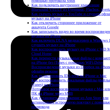
помощью протокола SMB
Как подключить внутреннее хранилище
Bluesound VAULT из Evermusic, Flacbox, Evert
Как скачать музыку с YouTube и слушать офла
музыку на iPhone
Как отключить стороннее приложение от
аккаунта Google
Как записывать видео во время воспроизведе
музыки на iPhone
Как включить DLNA медиасервер в Windows 
слушать музыку на iPhone
Как воспроизводить музыку на iPhone с WD 
Cloud Home
Как перенести музыкальные файлы с компьют
на iPhone без iTunes с помощью WiFi-Drive
Воспроизведение музыки из Dropbox на iPhon
офлайн-режиме
Как редактировать ID3-теги на iPhone и Mac
Как воспроизводить локальные файлы (файлы
iTunes) на iPhone
Потоковое воспроизведение музыки с Mac ил
ПК на iPhone через SMB
Как установить приложение из App Store или
активировать встроенную покупку с помощь
промокода