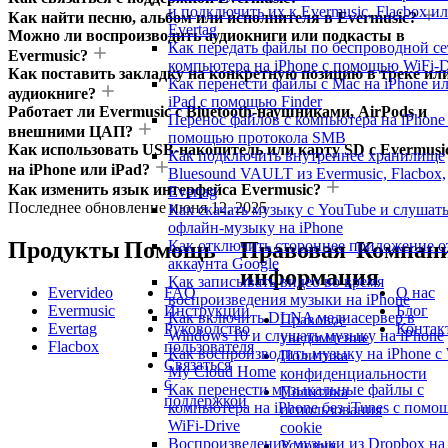
и подключить их к Evermusic, Flacbox и
Как найти песню, альбом или исполнителя в Evermusic?
Evertag
Можно ли воспроизводить аудиокниги или подкасты в
Как передать файлы по беспроводной се
Evermusic?
компьютера на iPhone с помощью WiFi-D
Как поставить закладку на конкретную позицию в треке ил
Как перенести файлы с Mac на iPhone и
аудиокниге?
iPad с помощью Finder
Работает ли Evermusic с Bluetooth-наушниками, AirPods и
Перенос файлов с компьютера на iPhone
внешними ЦАП?
помощью протокола SMB
Как использовать USB-накопитель или карту SD с Evermusi
Как подключить внутреннее хранилище
на iPhone или iPad?
Bluesound VAULT из Evermusic, Flacbox,
Как изменить язык интерфейса Evermusic?
Evertag
Последнее обновление
июня 12, 2025
Как скачать музыку с YouTube и слушат
офлайн-музыку на iPhone
Продукты
Помощь
Правовая
Компан
Как отключить стороннее приложение о
аккаунта Google
информация
Как записывать видео во время
Evervideo
FAQ
О нас
воспроизведения музыки на iPhone
Evermusic
Инструкции
Блог
Как включить DLNA медиасервер в
Правовое
Evertag
Руководство
Контак
Windows 10 и слушать музыку на iPhone
уведомление
Flacbox
пользователя
Как воспроизводить музыку на iPhone 
Политика
Связаться
My Cloud Home
конфиденциальности
с
Как перенести музыкальные файлы с
Политика
поддержкой
компьютера на iPhone без iTunes с помо
использования
WiFi-Drive
cookie
Воспроизведение музыки из Dropbox на
Условия