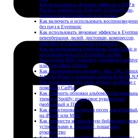
Как использовать звуковые эффекты и DSP в
Flacbox: компрессор, Freeverb, Crossfeed, эхо,
нормализация громкости и не только
Как включить и использовать воспроизведени
без пауз в Evermusic
Как использовать звуковые эффекты в Evermus
реверберация, дилей, дисторшн, компрессор,
кроссфид и нормализация громкости
Как экспортировать плейлисты Apple Music и
воспроизводить их в Evermusic на Mac
Как создать M3U плейлист для Internet Archive
или Live Music Archive
Как воспроизводить музыку с Mac / PC / Linux
NAS на iPhone с помощью сервера Kodi DLN
Как воспроизводить свою музыку на iPhone с
помощью CarPlay
Как изменить обложки альбомов для локальн
треков в Spotify: пошаговое руководство
(мобильный и ПК)
Как редактировать тексты песен для аудиофай
на iPhone или MAC
Как перенести музыкальную библиотеку меж
устройствами в Evermusic: пошаговое
руководство
Как архивировать (ZIP) плейлисты, альбомы,