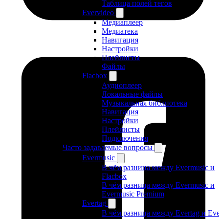
Таблица полей тегов
Evervideo
Медиаплеер
Медиатека
Навигация
Настройки
Плейлисты
Файлы
Flacbox
Аудиоплеер
Локальные файлы
Музыкальная библиотека
Навигация
Настройки
Плейлисты
Подключения
Часто задаваемые вопросы
Evermusic
В чём разница между Evermusic и
Flacbox
В чём разница между Evermusic и
Evermusic Premium
Evertag
В чём разница между Evertag и Eve