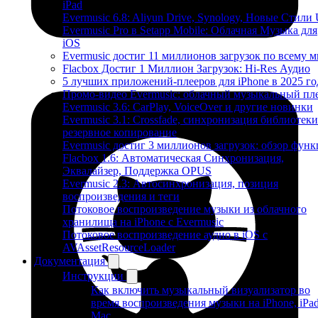
iPad
Evermusic 6.8: Aliyun Drive, Synology, Новые Стили 
Evermusic Pro в Setapp Mobile: Облачная Музыка для
iOS
Evermusic достиг 11 миллионов загрузок по всему 
Flacbox Достиг 1 Миллион Загрузок: Hi-Res Аудио
5 лучших приложений-плееров для iPhone в 2025 го
Промо-видео Evermusic: облачный музыкальный пл
Evermusic 3.6: CarPlay, VoiceOver и другие новинки
Evermusic 3.1: Crossfade, синхронизация библиотеки
резервное копирование
Evermusic достиг 3 миллионов загрузок: обзор фун
Flacbox 1.6: Автоматическая Синхронизация,
Эквалайзер, Поддержка OPUS
Evermusic 2.3: Автосинхронизация, позиция
воспроизведения и теги
Потоковое воспроизведение музыки из облачного
хранилища на iPhone с Evermusic
Потоковое воспроизведение аудио в iOS с
AVAssetResourceLoader
Документация
Инструкции
Как включить музыкальный визуализатор во
время воспроизведения музыки на iPhone, iPa
Mac