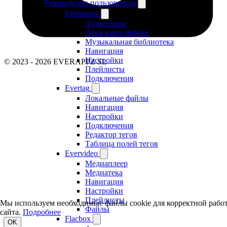
Руководство пользователя
Evermusic
Аудиоплеер
Локальные файлы
Музыкальная библиотека
Навигация
Настройки
© 2023 - 2026 EVERAPPZ SL
Плейлисты
Подключения
Evertag
Локальные файлы
Навигация
Настройки
Подключения
Редактор тегов
Таблица полей тегов
Evervideo
Медиаплеер
Медиатека
Навигация
Настройки
Плейлисты
Мы используем необходимые файлы cookie для корректной рабо
Файлы
сайта.
Подробнее
Flacbox
OK