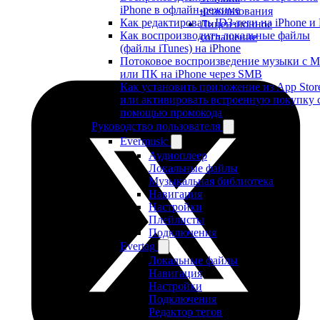
iPhone в офлайн-режиме
использования
Как редактировать ID3-теги на iPhone и
Лицензионное
Как воспроизводить локальные файлы
соглашение
(файлы iTunes) на iPhone
Потоковое воспроизведение музыки с M
или ПК на iPhone через SMB
Как установить приложение из App Stor
или активировать встроенную покупку 
помощью промокода
Руководство пользователя
Evermusic
Аудиоплеер
Локальные файлы
Музыкальная библиотека
Навигация
Настройки
Плейлисты
Подключения
Evertag
Локальные файлы
Навигация
Настройки
Подключения
Редактор тегов