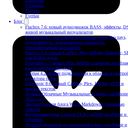
Evervideo
Evermusic
Flacbox
Evertag
Блог
Flacbox 7.6: новый аудиодвижок BASS, эффекты, D
живой музыкальный визуализатор
Evermusic 8.7: настоящее воспроизведение без пауз,
аудиоэффекты, нормализация громкости,
переработанный эквалайзер
Flacbox 7.4: новый CarPlay, Plex, Jellyfin, Subsonic, 
для Hi-Res-аудио
Evervideo 1.7: новые Plex, Jellyfin, стриминг из облак
жесты воспроизведения
Evertag 4.2: новые подключения к облакам и настро
редактора тегов
Evermusic 8.6: новый CarPlay, Plex, Jellyfin, SFTP и
виджет текстов
Лучшие Облачные Музыкальные Плееры для iPhone
2026 году
Экспорт постов блога Wix в Markdown с помощью
OpenAI
Воспроизведение Lossless FLAC и DSD на iPhone и
с Flacbox
Лучший облачный музыкальный плеер для iPhone и