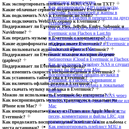
пошаговое руководство
Как экспортировать плейлист в M3U, CSV или TXT?
Как архивировать (ZIP) плейлисты,
Какие облачные сервисы поддерживает Evermusic?
альбомы, исполнителей и жанры в
Как подключить NAS к Evermusic по SMB?
Evermusic и Flacbox и перенести на друг
Как подключить WebDAV-сервер к Evermusic?
устройство
Поддерживает ли Evermusic Plex, Jellyfin, Emby, Subsonic и
Как скробблить историю прослушивани
Navidrome?
Evermusic или Flacbox в Last.fm
Как передать музыку в Evermusic с компьютера?
Как использовать динамические видже
Какие аудиоформаты поддерживает Evermusic?
«Сейчас воспроизводится» в Evermusic 
Flacbox на iPhone и Mac
Как пользоваться аудиоэквалайзером в Evermusic?
Пошаговое руководство: Импорт
Поддерживает ли Evermusic плавное воспроизведение
библиотеки iCloud в Evermusic и Flacbox
(gapless)?
Как подключить Synology NAS и слуша
Поддерживает ли Evermusic кроссфейд?
музыку на iPhone или Mac
Как изменить скорость воспроизведения в Evermusic?
Воспроизведение офлайн-музыки в
Как установить таймер сна в Evermusic?
Evermusic и Flacbox: скачивание и
Как включить офлайн-режим в Evermusic?
синхронизация из облака в локальные
Как скачать музыку из облака в Evermusic?
файлы
Можно ли использовать Evermusic без интернета?
Как подключить хранилище NAS через
Как воспроизводить музыку, хранящуюся локально на
WebDAV и слушать музыку на iPhone и
iPhone или Mac?
Mac
Как импортировать музыку из iTunes или Apple Music в
Как просматривать встроенные тексты
песен, комментарии и файлы LRC для
Evermusic?
музыки на iPhone или Mac
Как продолжить воспроизведение плейлиста или альбома с
Как импортировать плейлист M3U в
места остановки?