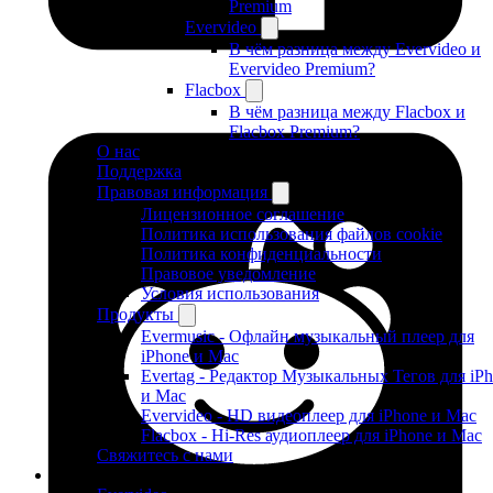
Premium
Evervideo
В чём разница между Evervideo и
Evervideo Premium?
Flacbox
В чём разница между Flacbox и
Flacbox Premium?
О нас
Поддержка
Правовая информация
Лицензионное соглашение
Политика использования файлов cookie
Политика конфиденциальности
Правовое уведомление
Условия использования
Продукты
Evermusic - Офлайн музыкальный плеер для
iPhone и Mac
Evertag - Редактор Музыкальных Тегов для iP
и Mac
Evervideo - HD видеоплеер для iPhone и Mac
Flacbox - Hi-Res аудиоплеер для iPhone и Mac
Свяжитесь с нами
Продукты