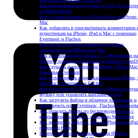
Evermusic и Flacbox в Last.fm
Как Воспроизводить Музыку FLAC (Без Поте
на Моём iPhone
Как слушать музыку из iCloud Drive на iPhone
Mac
Как добавлять и просматривать комментарии 
аудиотрекам на iPhone, iPad и Mac с помощью
Evermusic и Flacbox
Как воспроизводить локальную музыку,
хранящуюся на iPhone или Mac
Как воспроизводить музыку с USB-флешки н
iPhone с помощью Evermusic и iXpand от SanD
Как слушать аудиокниги на iPhone, iPad и Mac
помощью Evermusic
Как использовать аудио эквалайзер на iPhone, 
или Mac с Evermusic и Flacbox
Как подключить USB-флешку к iPhone и слуш
музыку или управлять файлами на ней
Как загрузить файлы в облачное хранилище и
подключить их к Evermusic, Flacbox или Evert
Как передать файлы по беспроводной сети с
компьютера на iPhone с помощью WiFi-Drive
Как перенести файлы с Mac на iPhone или iPad
помощью Finder
Перенос файлов с компьютера на iPhone с