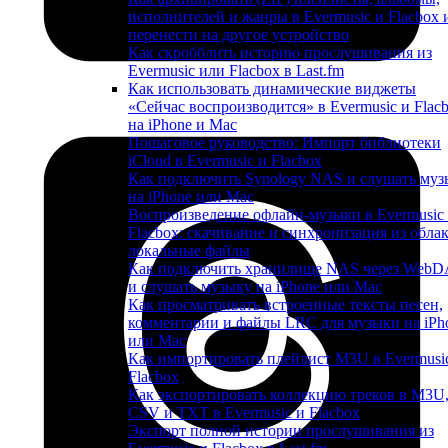
исполнителей и жанры в Evermusic и Flacbox 
перенести на другое устройство
Как скробблить историю прослушивания из
Evermusic или Flacbox в Last.fm
Как использовать динамические виджеты
«Сейчас воспроизводится» в Evermusic и Flac
на iPhone и Mac
Пошаговое руководство: Импорт библиотеки
iCloud в Evermusic и Flacbox
Как подключить Synology NAS и слушать муз
на iPhone или Mac
Воспроизведение офлайн-музыки в Evermusic
Flacbox: скачивание и синхронизация из облак
локальные файлы
Как подключить хранилище NAS через Web
и слушать музыку на iPhone или Mac
Как просматривать встроенные тексты песен,
комментарии и файлы LRC для музыки на iPh
или Mac
Как импортировать плейлист M3U в Evermusi
Flacbox
Как экспортировать коллекцию треков в M3U
CSV и TXT в Evermusic и Flacbox
Экспорт полной истории прослушивания из