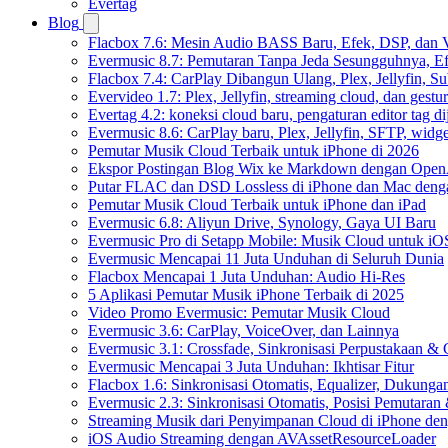
Evertag
Blog
Flacbox 7.6: Mesin Audio BASS Baru, Efek, DSP, dan 
Evermusic 8.7: Pemutaran Tanpa Jeda Sesungguhnya, Ef
Flacbox 7.4: CarPlay Dibangun Ulang, Plex, Jellyfin, 
Evervideo 1.7: Plex, Jellyfin, streaming cloud, dan gest
Evertag 4.2: koneksi cloud baru, pengaturan editor tag di
Evermusic 8.6: CarPlay baru, Plex, Jellyfin, SFTP, widget
Pemutar Musik Cloud Terbaik untuk iPhone di 2026
Ekspor Postingan Blog Wix ke Markdown dengan Ope
Putar FLAC dan DSD Lossless di iPhone dan Mac deng
Pemutar Musik Cloud Terbaik untuk iPhone dan iPad
Evermusic 6.8: Aliyun Drive, Synology, Gaya UI Baru
Evermusic Pro di Setapp Mobile: Musik Cloud untuk iO
Evermusic Mencapai 11 Juta Unduhan di Seluruh Dunia
Flacbox Mencapai 1 Juta Unduhan: Audio Hi-Res
5 Aplikasi Pemutar Musik iPhone Terbaik di 2025
Video Promo Evermusic: Pemutar Musik Cloud
Evermusic 3.6: CarPlay, VoiceOver, dan Lainnya
Evermusic 3.1: Crossfade, Sinkronisasi Perpustakaan &
Evermusic Mencapai 3 Juta Unduhan: Ikhtisar Fitur
Flacbox 1.6: Sinkronisasi Otomatis, Equalizer, Dukun
Evermusic 2.3: Sinkronisasi Otomatis, Posisi Pemutaran
Streaming Musik dari Penyimpanan Cloud di iPhone de
iOS Audio Streaming dengan AVAssetResourceLoader