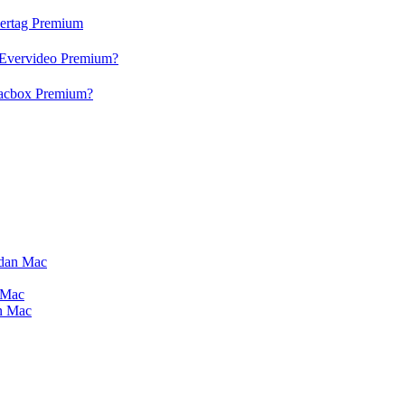
vertag Premium
 Evervideo Premium?
lacbox Premium?
 dan Mac
 Mac
an Mac