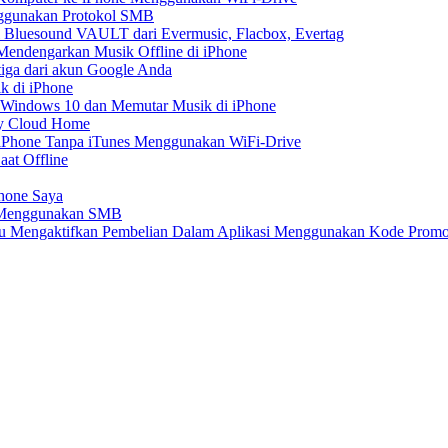
nggunakan Protokol SMB
 Bluesound VAULT dari Evermusic, Flacbox, Evertag
endengarkan Musik Offline di iPhone
tiga dari akun Google Anda
k di iPhone
 Windows 10 dan Memutar Musik di iPhone
My Cloud Home
e iPhone Tanpa iTunes Menggunakan WiFi-Drive
aat Offline
Phone Saya
e Menggunakan SMB
atau Mengaktifkan Pembelian Dalam Aplikasi Menggunakan Kode Prom