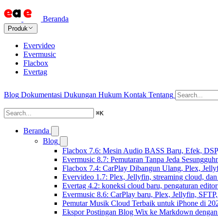
Beranda
Produk
Evervideo
Evermusic
Flacbox
Evertag
Blog
Dokumentasi
Dukungan
Hukum
Kontak
Tentang
⌘
K
Beranda
Blog
Flacbox 7.6: Mesin Audio BASS Baru, Efek, DSP,
Evermusic 8.7: Pemutaran Tanpa Jeda Sesungguhn
Flacbox 7.4: CarPlay Dibangun Ulang, Plex, Jell
Evervideo 1.7: Plex, Jellyfin, streaming cloud, da
Evertag 4.2: koneksi cloud baru, pengaturan editor
Evermusic 8.6: CarPlay baru, Plex, Jellyfin, SFTP, 
Pemutar Musik Cloud Terbaik untuk iPhone di 20
Ekspor Postingan Blog Wix ke Markdown denga