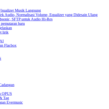
Visualizer Musik Langsung
ek Audio, Normalisasi Volume, Equalizer yang Didesain Ulang
Subsonic, SFTP untuk Audio Hi-Res
ur pemutaran baru
jelaskan
 lirik
nAI
an Flacbox
S
 Cadangan
gan OPUS
 & Tag
ngan Evermusic