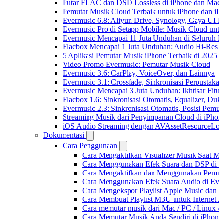
Putar FLAC dan DSD Lossless di iPhone dan Ma
Pemutar Musik Cloud Terbaik untuk iPhone dan i
Evermusic 6.8: Aliyun Drive, Synology, Gaya UI
Evermusic Pro di Setapp Mobile: Musik Cloud un
Evermusic Mencapai 11 Juta Unduhan di Seluruh
Flacbox Mencapai 1 Juta Unduhan: Audio Hi-Res
5 Aplikasi Pemutar Musik iPhone Terbaik di 2025
Video Promo Evermusic: Pemutar Musik Cloud
Evermusic 3.6: CarPlay, VoiceOver, dan Lainnya
Evermusic 3.1: Crossfade, Sinkronisasi Perpusta
Evermusic Mencapai 3 Juta Unduhan: Ikhtisar Fitu
Flacbox 1.6: Sinkronisasi Otomatis, Equalizer,
Evermusic 2.3: Sinkronisasi Otomatis, Posisi Pem
Streaming Musik dari Penyimpanan Cloud di iPh
iOS Audio Streaming dengan AVAssetResourceLo
Dokumentasi
Cara Penggunaan
Cara Mengaktifkan Visualizer Musik Saat M
Cara Menggunakan Efek Suara dan DSP di F
Cara Mengaktifkan dan Menggunakan Pemut
Cara Menggunakan Efek Suara Audio di Ever
Cara Mengekspor Playlist Apple Music dan
Cara Membuat Playlist M3U untuk Internet 
Cara memutar musik dari Mac / PC / Linu
Cara Memutar Musik Anda Sendiri di iPho