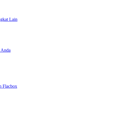
ngkat Lain
 Anda
n Flacbox