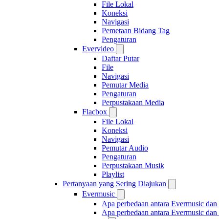
File Lokal
Koneksi
Navigasi
Pemetaan Bidang Tag
Pengaturan
Evervideo
Daftar Putar
File
Navigasi
Pemutar Media
Pengaturan
Perpustakaan Media
Flacbox
File Lokal
Koneksi
Navigasi
Pemutar Audio
Pengaturan
Perpustakaan Musik
Playlist
Pertanyaan yang Sering Diajukan
Evermusic
Apa perbedaan antara Evermusic dan
Apa perbedaan antara Evermusic da