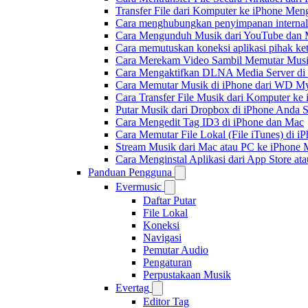
Transfer File dari Komputer ke iPhone Me
Cara menghubungkan penyimpanan internal
Cara Mengunduh Musik dari YouTube dan M
Cara memutuskan koneksi aplikasi pihak ke
Cara Merekam Video Sambil Memutar Musi
Cara Mengaktifkan DLNA Media Server di
Cara Memutar Musik di iPhone dari WD 
Cara Transfer File Musik dari Komputer k
Putar Musik dari Dropbox di iPhone Anda S
Cara Mengedit Tag ID3 di iPhone dan Mac
Cara Memutar File Lokal (File iTunes) di i
Stream Musik dari Mac atau PC ke iPhon
Cara Menginstal Aplikasi dari App Store 
Panduan Pengguna
Evermusic
Daftar Putar
File Lokal
Koneksi
Navigasi
Pemutar Audio
Pengaturan
Perpustakaan Musik
Evertag
Editor Tag