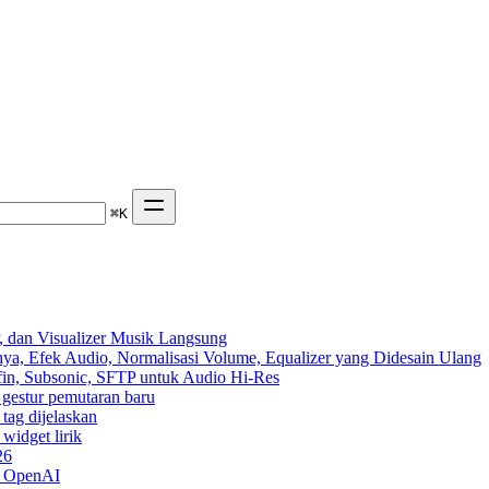
⌘
K
 dan Visualizer Musik Langsung
ya, Efek Audio, Normalisasi Volume, Equalizer yang Didesain Ulang
yfin, Subsonic, SFTP untuk Audio Hi-Res
n gestur pemutaran baru
 tag dijelaskan
widget lirik
26
n OpenAI