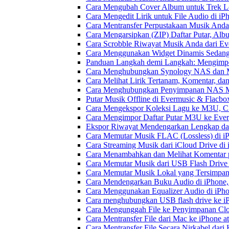
Cara Mengubah Cover Album untuk Trek Lo
Cara Mengedit Lirik untuk File Audio di i
Cara Mentransfer Perpustakaan Musik Anda
Cara Mengarsipkan (ZIP) Daftar Putar, Alb
Cara Scrobble Riwayat Musik Anda dari Eve
Cara Menggunakan Widget Dinamis Sedang 
Panduan Langkah demi Langkah: Mengimpor
Cara Menghubungkan Synology NAS dan M
Cara Melihat Lirik Tertanam, Komentar, da
Cara Menghubungkan Penyimpanan NAS M
Putar Musik Offline di Evermusic & Flacbo
Cara Mengekspor Koleksi Lagu ke M3U, C
Cara Mengimpor Daftar Putar M3U ke Ever
Ekspor Riwayat Mendengarkan Lengkap dar
Cara Memutar Musik FLAC (Lossless) di i
Cara Streaming Musik dari iCloud Drive di
Cara Menambahkan dan Melihat Komentar p
Cara Memutar Musik dari USB Flash Drive 
Cara Memutar Musik Lokal yang Tersimpan
Cara Mendengarkan Buku Audio di iPhone
Cara Menggunakan Equalizer Audio di iPho
Cara menghubungkan USB flash drive ke iP
Cara Mengunggah File ke Penyimpanan Clo
Cara Mentransfer File dari Mac ke iPhone 
Cara Mentransfer File Secara Nirkabel da