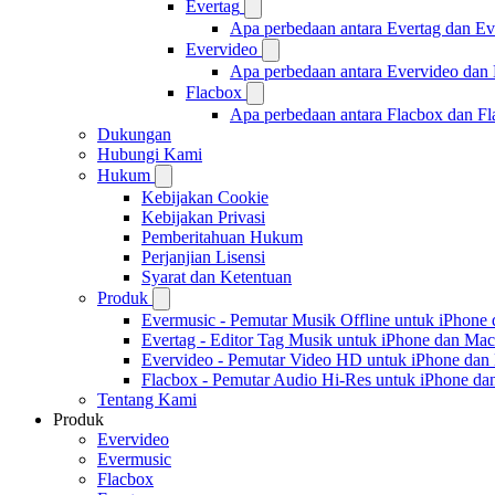
Evertag
Apa perbedaan antara Evertag dan E
Evervideo
Apa perbedaan antara Evervideo dan
Flacbox
Apa perbedaan antara Flacbox dan F
Dukungan
Hubungi Kami
Hukum
Kebijakan Cookie
Kebijakan Privasi
Pemberitahuan Hukum
Perjanjian Lisensi
Syarat dan Ketentuan
Produk
Evermusic - Pemutar Musik Offline untuk iPhone
Evertag - Editor Tag Musik untuk iPhone dan Mac
Evervideo - Pemutar Video HD untuk iPhone dan
Flacbox - Pemutar Audio Hi-Res untuk iPhone d
Tentang Kami
Produk
Evervideo
Evermusic
Flacbox