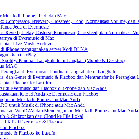
r Musik di iPhone, iPad, dan Mac
: Compressor, Freeverb, Crossfeed, Echo, Normalisasi Volume, dan l
Tanpa Jeda di Evermusic
: Reverb, Delay, Distorsi, Kompresor, Crossfeed, dan Normalisasi V
tarnya di Evermusic di Mac
e atau Live Music Archive
S di iPhone menggunakan server Kodi DLNA
nggunakan CarPlay
 Spotify: Panduan Langkah demi Langkah (Mobile & Desktop)
 atau MAC
r Perangkat di Evermusic: Panduan Langkah demi Langkah
tis, dan Genre di Evermusic & Flacbox dan Mentransfer ke Perangkat 
c atau Flacbox ke Last.fm
r di Evermusic dan Flacbox di iPhone dan Mac Anda
ustakaan iCloud Anda ke Evermusic dan Flacbox
arkan Musik di iPhone atau Mac Anda
e LRC untuk Musik di iPhone atau Mac Anda
nakan WebDAV dan Mendengarkan Musik di iPhone atau Mac Anda
uh & Sinkronkan dari Cloud ke File Lokal
n TXT di Evermusic & Flacbox
 dan Flacbox
music & Flacbox ke Last.fm
Saya