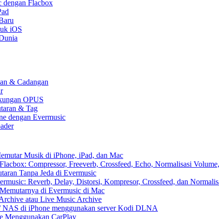
c dengan Flacbox
Pad
 Baru
tuk iOS
 Dunia
kaan & Cadangan
r
 Dukungan OPUS
utaran & Tag
one dengan Evermusic
ader
emutar Musik di iPhone, iPad, dan Mac
lacbox: Compressor, Freeverb, Crossfeed, Echo, Normalisasi Volume,
aran Tanpa Jeda di Evermusic
music: Reverb, Delay, Distorsi, Kompresor, Crossfeed, dan Normali
 Memutarnya di Evermusic di Mac
Archive atau Live Music Archive
x / NAS di iPhone menggunakan server Kodi DLNA
ne Menggunakan CarPlay