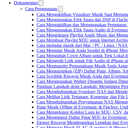
Dokumentasi
Cara Penggunaan
Cara Mengaktifkan Visualizer Musik Saat Memuta
Cara Menggunakan Efek Suara dan DSP di Flacbox
Cara Mengaktifkan dan Menggunakan Pemutaran 
Cara Menggunakan Efek Suara Audio di Evermusic
Cara Mengekspor Playlist Apple Music dan Memu
Cara Membuat Playlist M3U untuk Internet Archiv
Cara memutar musik dari Mac / PC / Linux / NA
Cara Memutar Musik Anda Sendiri di iPhone Me
Cara Mengubah Cover Album untuk Trek Lokal di
Cara Mengedit Lirik untuk File Audio di iPhone
Cara Mentransfer Perpustakaan Musik Anda Anta
Cara Mengarsipkan (ZIP) Daftar Putar, Album, Ar
Cara Scrobble Riwayat Musik Anda dari Evermusi
Cara Menggunakan Widget Dinamis Sedang Diputa
Panduan Langkah demi Langkah: Mengimpor Perp
Cara Menghubungkan Synology NAS dan Mendeng
Cara Melihat Lirik Tertanam, Komentar, dan Fil
Cara Menghubungkan Penyimpanan NAS Menggu
Putar Musik Offline di Evermusic & Flacbox: Und
Cara Mengekspor Koleksi Lagu ke M3U, CSV, da
Cara Mengimpor Daftar Putar M3U ke Evermusic
Ekspor Riwayat Mendengarkan Lengkap dari Ever
Cara Memutar Musik FLAC (Lossless) di iPhone 