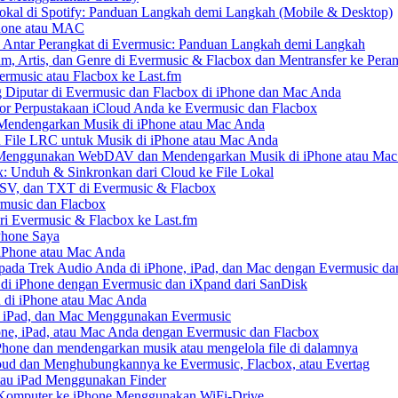
kal di Spotify: Panduan Langkah demi Langkah (Mobile & Desktop)
Phone atau MAC
 Antar Perangkat di Evermusic: Panduan Langkah demi Langkah
um, Artis, dan Genre di Evermusic & Flacbox dan Mentransfer ke Pera
rmusic atau Flacbox ke Last.fm
Diputar di Evermusic dan Flacbox di iPhone dan Mac Anda
 Perpustakaan iCloud Anda ke Evermusic dan Flacbox
endengarkan Musik di iPhone atau Mac Anda
n File LRC untuk Musik di iPhone atau Mac Anda
enggunakan WebDAV dan Mendengarkan Musik di iPhone atau Mac
x: Unduh & Sinkronkan dari Cloud ke File Lokal
SV, dan TXT di Evermusic & Flacbox
music dan Flacbox
i Evermusic & Flacbox ke Last.fm
Phone Saya
 iPhone atau Mac Anda
ada Trek Audio Anda di iPhone, iPad, dan Mac dengan Evermusic da
di iPhone dengan Evermusic dan iXpand dari SanDisk
 di iPhone atau Mac Anda
, iPad, dan Mac Menggunakan Evermusic
ne, iPad, atau Mac Anda dengan Evermusic dan Flacbox
hone dan mendengarkan musik atau mengelola file di dalamnya
ud dan Menghubungkannya ke Evermusic, Flacbox, atau Evertag
atau iPad Menggunakan Finder
ri Komputer ke iPhone Menggunakan WiFi-Drive