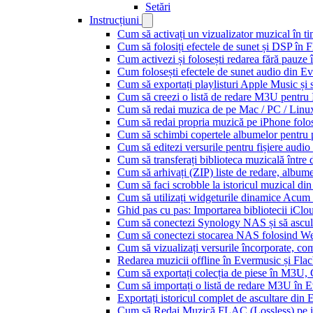
Setări
Instrucțiuni
Cum să activați un vizualizator muzical în t
Cum să folosiți efectele de sunet și DSP în 
Cum activezi și folosești redarea fără pauze
Cum folosești efectele de sunet audio din Ev
Cum să exportați playlisturi Apple Music și 
Cum să creezi o listă de redare M3U pentru
Cum să redai muzica de pe Mac / PC / Lin
Cum să redai propria muzică pe iPhone folo
Cum să schimbi copertele albumelor pentru pi
Cum să editezi versurile pentru fișiere aud
Cum să transferați biblioteca muzicală între 
Cum să arhivați (ZIP) liste de redare, albume, 
Cum să faci scrobble la istoricul muzical di
Cum să utilizați widgeturile dinamice Acum
Ghid pas cu pas: Importarea bibliotecii iCl
Cum să conectezi Synology NAS și să ascul
Cum să conectezi stocarea NAS folosind We
Cum să vizualizați versurile încorporate, co
Redarea muzicii offline în Evermusic și Flacbo
Cum să exportați colecția de piese în M3U
Cum să importați o listă de redare M3U în 
Exportați istoricul complet de ascultare din
Cum să Redai Muzică FLAC (Lossless) pe 