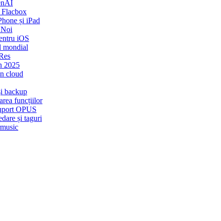
enAI
 Flacbox
Phone și iPad
 Noi
entru iOS
l mondial
-Res
n 2025
in cloud
și backup
rea funcțiilor
 Suport OPUS
dare și taguri
rmusic