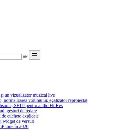
⌘
K
 un vizualizator muzical live
o, normalizarea volumului, egalizator reproiectat
Subsonic, SFTP pentru audio Hi-Res
ud, gesturi de redare
i de etichete explicate
i widget de versuri
 iPhone în 2026