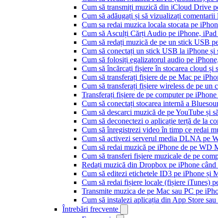
Cum să transmiți muzică din iCloud Drive 
Cum să adăugați și să vizualizați comentarii
Cum sa redai muzica locala stocata pe iPho
Cum să Asculți Cărți Audio pe iPhone, iPad
Cum să redați muzică de pe un stick USB p
Cum să conectați un stick USB la iPhone și să
Cum să folosiți egalizatorul audio pe iPhon
Cum să încărcați fișiere în stocarea cloud și
Cum să transferați fișiere de pe Mac pe iPho
Cum să transferați fișiere wireless de pe u
Transferați fișiere de pe computer pe iPhon
Cum să conectați stocarea internă a Blues
Cum să descarci muzică de pe YouTube și să 
Cum să deconectezi o aplicație terță de la c
Cum să înregistrezi video în timp ce redai 
Cum să activezi serverul media DLNA pe Wi
Cum să redai muzică pe iPhone de pe WD
Cum să transferi fișiere muzicale de pe com
Redați muzică din Dropbox pe iPhone când s
Cum să editezi etichetele ID3 pe iPhone și 
Cum să redai fișiere locale (fișiere iTunes) 
Transmite muzica de pe Mac sau PC pe iPh
Cum să instalezi aplicația din App Store sau 
Întrebări frecvente