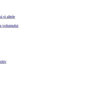
 și altele
ea volumului
zitiv