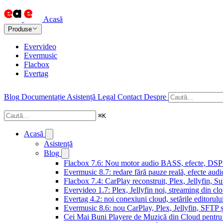
Acasă
Produse
Evervideo
Evermusic
Flacbox
Evertag
Blog
Documentație
Asistență
Legal
Contact
Despre
⌘
K
Acasă
Asistență
Blog
Flacbox 7.6: Nou motor audio BASS, efecte, DSP și
Evermusic 8.7: redare fără pauze reală, efecte audi
Flacbox 7.4: CarPlay reconstruit, Plex, Jellyfin, 
Evervideo 1.7: Plex, Jellyfin noi, streaming din clo
Evertag 4.2: noi conexiuni cloud, setările editorulu
Evermusic 8.6: nou CarPlay, Plex, Jellyfin, SFTP ș
Cei Mai Buni Playere de Muzică din Cloud pentru