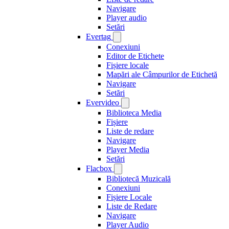
Navigare
Player audio
Setări
Evertag
Conexiuni
Editor de Etichete
Fișiere locale
Mapări ale Câmpurilor de Etichetă
Navigare
Setări
Evervideo
Biblioteca Media
Fișiere
Liste de redare
Navigare
Player Media
Setări
Flacbox
Bibliotecă Muzicală
Conexiuni
Fișiere Locale
Liste de Redare
Navigare
Player Audio