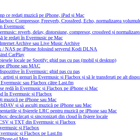
imp ce redați muzică pe iPhone, iPad și Mac
Flacbox: Compressor, Freeverb, Crossfeed, Echo, normalizarea volumului
 în Evermusic
ermusic: reverb, delay, distorsiune, compresor, crossfeed și normalizar
să le redați în Evermusic pe Mac
 Internet Archive sau Live Music Archive
ux / NAS pe iPhone folosind serverul Kodi DLNA
sind CarPlay
esele locale pe Spotify: ghid pas cu pas (mobil și desktop)
io pe iPhone sau MAC
dispozitive în Evermusic: ghid pas cu pas
artiști și genuri în Evermusic și Flacbox și să le transferați pe alt dispo
n Evermusic sau Flacbox către Last.fm
 se redă în Evermusic și Flacbox pe iPhone și Mac
oud în Evermusic și Flacbox
ți muzică pe iPhone sau Mac
bDAV și să asculți muzică pe iPhone sau Mac
mentariile și fișierele LRC pentru muzică pe iPhone sau Mac
x: descărcați și sincronizați din cloud în fișiere locale
, CSV și TXT din Evermusic și Flacbox
Evermusic și Flacbox
 Evermusic și Flacbox pe Last.fm
iPhone-ul Meu