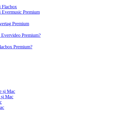
și Flacbox
 și Evermusic Premium
 Evertag Premium
 și Evervideo Premium?
 Flacbox Premium?
e și Mac
 și Mac
c
Mac