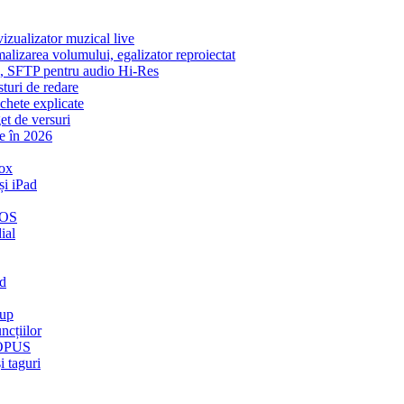
zualizator muzical live
malizarea volumului, egalizator reproiectat
ic, SFTP pentru audio Hi-Res
sturi de redare
ichete explicate
et de versuri
e în 2026
ox
și iPad
iOS
ial
ud
kup
ncțiilor
t OPUS
i taguri