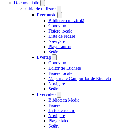
Documentație
Ghid de utilizare
Evermusic
Biblioteca muzicală
Conexiuni
Fișiere locale
Liste de redare
Navigare
Player audio
Setări
Evertag
Conexiuni
Editor de Etichete
Fișiere locale
Mapări ale Câmpurilor de Etichetă
Navigare
Setări
Evervideo
Biblioteca Media
Fișiere
Liste de redare
Navigare
Player Media
Setări