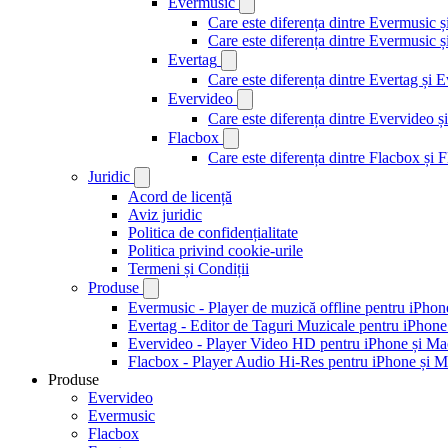
Evermusic
Care este diferența dintre Evermusic 
Care este diferența dintre Evermusic
Evertag
Care este diferența dintre Evertag și
Evervideo
Care este diferența dintre Evervideo
Flacbox
Care este diferența dintre Flacbox și
Juridic
Acord de licență
Aviz juridic
Politica de confidențialitate
Politica privind cookie-urile
Termeni și Condiții
Produse
Evermusic - Player de muzică offline pentru iPhon
Evertag - Editor de Taguri Muzicale pentru iPhone
Evervideo - Player Video HD pentru iPhone și Ma
Flacbox - Player Audio Hi-Res pentru iPhone și 
Produse
Evervideo
Evermusic
Flacbox