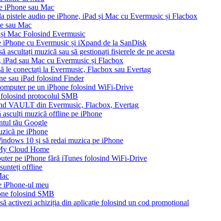
pe iPhone sau Mac
 la pistele audio pe iPhone, iPad și Mac cu Evermusic și Flacbox
ne sau Mac
 și Mac Folosind Evermusic
e iPhone cu Evermusic și iXpand de la SanDisk
 ascultați muzică sau să gestionați fișierele de pe acesta
e, iPad sau Mac cu Evermusic și Flacbox
 să le conectați la Evermusic, Flacbox sau Evertag
ne sau iPad folosind Finder
n computer pe un iPhone folosind WiFi-Drive
e folosind protocolul SMB
ound VAULT din Evermusic, Flacbox, Evertag
asculți muzică offline pe iPhone
ontul tău Google
muzică pe iPhone
ndows 10 și să redai muzica pe iPhone
 My Cloud Home
puter pe iPhone fără iTunes folosind WiFi-Drive
unteți offline
Mac
pe iPhone-ul meu
one folosind SMB
să activezi achiziția din aplicație folosind un cod promoțional