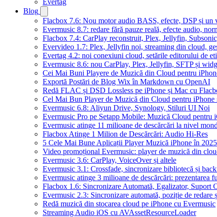
Evertag
Blog
Flacbox 7.6: Nou motor audio BASS, efecte, DSP și un vi
Evermusic 8.7: redare fără pauze reală, efecte audio, nor
Flacbox 7.4: CarPlay reconstruit, Plex, Jellyfin, Subson
Evervideo 1.7: Plex, Jellyfin noi, streaming din cloud, ge
Evertag 4.2: noi conexiuni cloud, setările editorului de et
Evermusic 8.6: nou CarPlay, Plex, Jellyfin, SFTP și widg
Cei Mai Buni Playere de Muzică din Cloud pentru iPhon
Exportă Postări de Blog Wix în Markdown cu OpenAI
Redă FLAC și DSD Lossless pe iPhone și Mac cu Flacb
Cel Mai Bun Player de Muzică din Cloud pentru iPhone 
Evermusic 6.8: Aliyun Drive, Synology, Stiluri UI Noi
Evermusic Pro pe Setapp Mobile: Muzică Cloud pentru 
Evermusic atinge 11 milioane de descărcări la nivel mond
Flacbox Atinge 1 Milion de Descărcări: Audio Hi-Res
5 Cele Mai Bune Aplicații Player Muzică iPhone în 2025
Video promoțional Evermusic: player de muzică din clo
Evermusic 3.6: CarPlay, VoiceOver și altele
Evermusic 3.1: Crossfade, sincronizare bibliotecă și bac
Evermusic atinge 3 milioane de descărcări: prezentarea fu
Flacbox 1.6: Sincronizare Automată, Egalizator, Supor
Evermusic 2.3: Sincronizare automată, poziție de redare ș
Redă muzică din stocarea cloud pe iPhone cu Evermusic
Streaming Audio iOS cu AVAssetResourceLoader