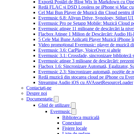
Exportă Postări de Blog Wix în Markdown cu Op
Redă FLAC și DSD Lossless pe iPhone și Mac cu
Cel Mai Bun Player de Muzică din Cloud pentru i
Evermusic 6.8: Aliyun Drive, Synology, Stiluri UI
Evermusic Pro pe Setapp Mobile: Muzică Cloud p
Evermusic atinge 11 milioane de descărcări la nive
Flacbox Atinge 1 Milion de Descărcări: Audio Hi
5 Cele Mai Bune Aplicații Player Muzică iPhone î
Video promoțional Evermusic: player de muzică d
Evermusic 3.6: CarPlay, VoiceOver și altele
Evermusic 3.1: Crossfade, sincronizare bibliotecă 
Evermusic atinge 3 milioane de descărcări: prezenta
Flacbox 1.6: Sincronizare Automată, Egalizator,
Evermusic 2.3: Sincronizare automată, poziție de re
Redă muzică din stocarea cloud pe iPhone cu Eve
Streaming Audio iOS cu AVAssetResourceLoader
Contactați-ne
Despre noi
Documentație
Ghid de utilizare
Evermusic
Biblioteca muzicală
Conexiuni
Fișiere locale
Liste de redare