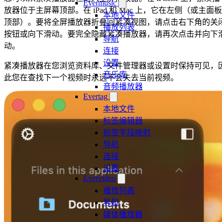
Evermusic
放器位于主屏幕顶部。在 iPad 和 Mac 上，它在左侧（或主面板
本地文件
顶部）。要将全屏播放器折叠回紧凑视图，请点击右下角的关
播放列表
按钮或向下滑动。要完全隐藏紧凑播放器，请再次点击并向下
导航
动。
连接
设置
紧凑播放器在您浏览资料库、文件管理器或设置时保持可见，
音乐库
此您在查找下一个视频时永远不会失去当前视频。
音频播放器
Evertag
本地文件
标签编辑器
标签字段映射
导航
连接
设置
Evervideo
播放列表
导航
媒体播放器