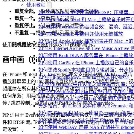
使用教程
重复全部
— 循环播放队列中的每个视频。
如何在 Flacbox 中使用音效和 DSP：压缩器
重复一个
— 只重复当前视频。
如何在 iPhone、iPad 和 Mac 上播放音乐
重复停止
— 当前视频结束时暂停。
如何使用 Evermusic 的音频音效：混响
不重复
— 播放一遍队列而不重复。
如何在 Evermusic 中启用并使用无缝播放
如何导出 Apple Music 播放列表并在 Mac 上的 
使用
随机播放
按钮随机化队列中视频的顺序。
如何为 Internet Archive 或 Live Music Arch
如何使用 Kodi DLNA 服务器在 iPhone 上播放 Mac
画中画（PiP）
如何使用 CarPlay 在 iPhone 上播放自己的音乐
如何更改Spotify本地曲目的专辑封面：分
在 iPhone 和 iPad 上，Evervideo 完全支持画中画（PiP）。点击
如何在iPhone或MAC上编辑音频文件的歌词
播放器屏幕上的 PiP 图标或直接将 Evervideo 切换到后台——视
如何在Evermusic中在设备之间传输音乐库：
频继续在所有其他应用上方的浮动窗口中播放。将浮动窗口拖
如何在 Evermusic 和 Flacbox 中归
任何角落；用两指捏合来调整大小；点击一次调出基本播放 / 
如何将 Evermusic 或 Flacbox 的音乐历史记录 Scro
停 / 跳过控制；点击小展开按钮返回完整的 Evervideo。
分步指南：将 iCloud 资料库导入 Evermusic 和 F
如何在 iPhone 和 Mac 上使用 Evermusic 和
PiP 适用于 Evervideo 播放的每种视频格式，包括云端流媒体文
如何连接 Synology NAS 并在 iPhone 或 Ma
件和 RTSP 流。PiP 在手机锁定时也会继续运行（取决于自动锁
如何使用 WebDAV 连接 NAS 存储并在 iPhon
定设置）。