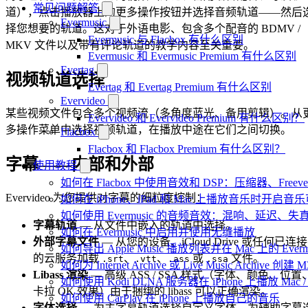
常见问题解答
道），点击播放器上的更多操作按钮并选择音频轨道——然后
Evermusic
择您想要的轨道。这对于外语电影、包含多个配音的 BDMV /
Evermusic 与 Flacbox 有什么区别
MKV 文件以及带有评论轨道的教学内容至关重要。
Evermusic 和 Evermusic Premium 有什么区别
Evertag
视频轨道选择
Evertag 和 Evertag Premium 有什么区别
Evervideo
某些视频文件包含多个视频流（多角度蓝光、备用剪辑）。从
Evervideo 和 Evervideo Premium 有什么区别？
多操作菜单中选择视频轨道，在播放中途在它们之间切换。
Flacbox
Flacbox 和 Flacbox Premium 有什么区别？
字幕——内部和外部
使用教程
如何在 Flacbox 中使用音效和 DSP：压缩器、Fr
Evervideo 为您提供对字幕的细粒度控制：
如何在 iPhone、iPad 和 Mac 上播放音乐时开启
如何使用 Evermusic 的音频音效：混响、延迟
字幕轨道
— 从文件中嵌入的轨道中选择。
如何在 Evermusic 中启用并使用无缝播放
外部字幕文件
— 从您的设备、iCloud Drive 或任何已连接
如何导出 Apple Music 播放列表并在 Mac 上的 Ever
的云服务加载
、
、
或
文件。
.srt
.vtt
.ass
.ssa
如何为 Internet Archive 或 Live Music Archive 
Libass 渲染
— 高级 ASS / SSA 样式（字体、颜色、位置
如何使用 Kodi DLNA 服务器在 iPhone 上播放 Mac / P
卡拉 OK 效果）由于捆绑的 libass 可以正确渲染。
如何使用 CarPlay 在 iPhone 上播放自己的音乐
字体选择
— 为主字幕轨道选择自定义字体，为辅助字幕