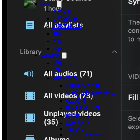
Evertag
本地文件
标签编辑器
标签字段映射
导航
连接
设置
Evervideo
播放列表
导航
媒体播放器
访问媒体播放器
支持的视频和音频格式
播放控制
重复和随机播放
画中画（PiP）
紧凑播放器
AirPlay 2
Google Chromecast