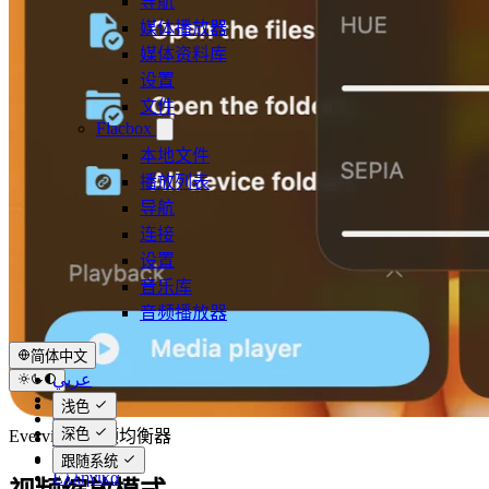
导航
媒体播放器
媒体资料库
设置
文件
Flacbox
本地文件
播放列表
导航
连接
设置
音乐库
音频播放器
简体中文
عربي
Català
浅色
Čeština
深色
Evervideo 视频均衡器
Dansk
Deutsch
跟随系统
Ελληνικά