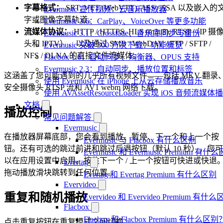
字幕格式：
SRT, VTT (WebVTT), ASS / SSA 以及嵌入的
Evermusic 宣传视频：云音乐播放器
字或图像字幕轨道。
Evermusic 3.6：CarPlay、VoiceOver 等更多功能
流媒体协议：
HTTP / HTTPS, HLS (m3u8), RTSP（IP 摄
Evermusic 3.1：Crossfade、音乐库同步与备份
头和 IPTV），以及通过 SMB / WebDAV / FTP / SFTP /
Evermusic 突破 300 万次下载：功能概览
NFS / DLNA 的直接文件流媒体。
Flacbox 1.6：自动同步、均衡器、OPUS 支持
Evermusic 2.3：自动同步、播放位置和标签
这涵盖了您可能遇到的几乎所有视频文件——包括 MKV 翻录
使用 Evermusic 在 iPhone 上从云存储播放音乐
安全摄像头 RTSP 流和 AV1 webm 网络下载。
使用 AVAssetResourceLoader 实现 iOS 音频流媒体
文档
播放控制
常见问题解答
Evermusic
在播放器屏幕底部，您会看到播放、暂停、下一个和上一个按
Evermusic 与 Flacbox 有什么区别
钮。还有可选的跳过前进和跳过后退按钮（默认 10 秒），您可
Evermusic 和 Evermusic Premium 有什
以在应用设置中启用。按住下一个 / 上一个按钮可快进或快退
Evertag
拖动播放滑块跳转到任何位置。
Evertag 和 Evertag Premium 有什么区别
Evervideo
重复和随机播放
Evervideo 和 Evervideo Premium 有什
Flacbox
Flacbox 和 Flacbox Premium 有什么区别
点击重复按钮在重复模式之间切换：