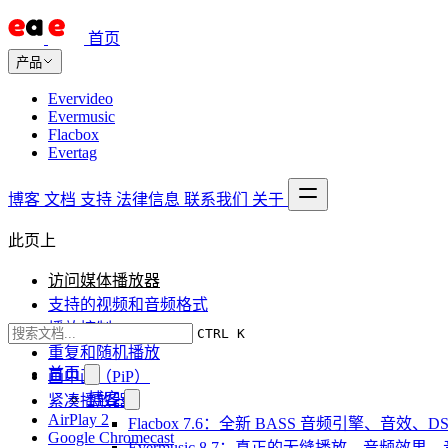
首页
产品
Evervideo
Evermusic
Flacbox
Evertag
博客
文档
支持
法律信息
联系我们
关于
此页上
访问媒体播放器
支持的视频和音频格式
播放控制
CTRL K
重复和随机播放
首页
画中画（PiP）
博客
紧凑播放器
AirPlay 2
Flacbox 7.6：全新 BASS 音频引擎、音效
Google Chromecast
Evermusic 8.7：真正的无缝播放、音频