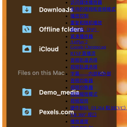
访问媒体播放器
支持的视频和音频格式
播放控制
重复和随机播放
画中画（PiP）
紧凑播放器
AirPlay 2
Google Chromecast
RTSP 直播流
音频轨道选择
视频轨道选择
字幕——内部和外部
音频均衡器
视频均衡器
视频缩放模式
视频旋转
硬件解码（H.264 和 HEVC
VR 360° 视口
播放速度