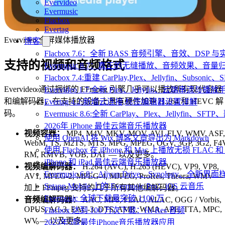
Evervideo
Evermusic
Flacbox
Evertag
Evervideo 全屏媒体播放器
博客
Flacbox 7.6：全新 BASS 音频引擎、音效、DSP
支持的视频和音频格式
Evermusic 8.7：真正的无缝播放、音频效果、
Flacbox 7.4:重建 CarPlay,Plex、Jellyfin、Subsoni
Evervideo 通过捆绑的 FFmpeg 引擎几乎可以播放所有现代容器
Evervideo 1.7:全新 Plex、Jellyfin、云端串流与播
和编解码器，在支持的设备上具有硬件加速 H.264 和 HEVC 解
Evertag 4.2:新增云连接,标签编辑器设置详解
码。
Evermusic 8.6:全新 CarPlay、Plex、Jellyfin、S
2026年 iPhone 最佳云端音乐播放器
视频容器：
MP4, M4V, MKV, MOV, AVI, FLV, WMV, ASF,
使用 OpenAI 将 Wix 博客文章导出为 Markdown
WebM, TS, M2TS, MTS, MPG, MPEG, OGV, 3GP, 3G2, F4V
使用 Flacbox 在 iPhone 和 Mac 上播放无损 FLAC 和
RM, RMVB, VOB, DAT — 以及更多。
iPhone 和 iPad 最佳云端音乐播放器
视频编解码器：
H.264 (AVC), H.265 (HEVC), VP9, VP8,
Evermusic 6.8：Aliyun Drive、Synology、全新界
AV1, MPEG-2, MPEG-4, MJPEG, ProRes, Theora, WMV —
Setapp Mobile 上的 Evermusic Pro：iOS 云音乐
加上 FFmpeg 支持的几乎所有其他编解码器。
Evermusic 全球下载量突破 1100 万
音频编解码器：
AAC, MP3, FLAC, ALAC, OGG / Vorbis,
OPUS, AC-3, EAC-3, DTS, AMR, WMA, APE, TTA, MPC,
Flacbox 达到 100 万次下载：Hi-Res 音频
WV — 以及更多。
2025年5款最佳iPhone音乐播放器应用