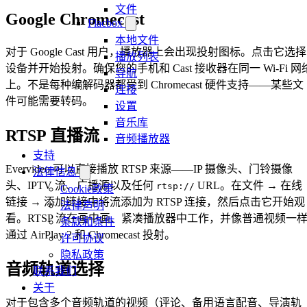
文件
Google Chromecast
Flacbox
本地文件
对于 Google Cast 用户，播放器上会出现投射图标。点击它选择
播放列表
设备并开始投射。确保您的手机和 Cast 接收器在同一 Wi-Fi 网
导航
上。不是每种编解码器都受到 Chromecast 硬件支持——某些文
连接
件可能需要转码。
设置
音乐库
RTSP 直播流
音频播放器
支持
Evervideo 可以直接播放 RTSP 来源——IP 摄像头、门铃摄像
法律信息
头、IPTV 流、广播源以及任何
URL。在文件 → 在线
rtsp://
Cookie政策
链接 → 添加链接中将流添加为 RTSP 连接，然后点击它开始观
法律声明
看。RTSP 流在画中画、紧凑播放器中工作，并像普通视频一
条款和条件
通过 AirPlay 2 和 Chromecast 投射。
许可协议
隐私政策
音频轨道选择
联系我们
关于
对于包含多个音频轨道的视频（评论、备用语言配音、导演轨