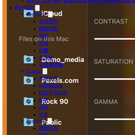
如何从 App Store 安装应用或使用兑换促销代码
用户指南
Evermusic
本地文件
播放列表
导航
连接
设置
音乐库
音频播放器
Evertag
本地文件
标签编辑器
标签字段映射
导航
连接
设置
Evervideo
播放列表