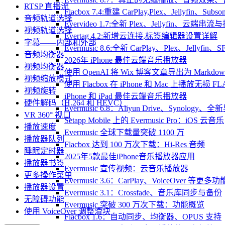
RTSP 直播流
Flacbox 7.4:重建 CarPlay,Plex、Jellyfin、Su
音频轨道选择
Evervideo 1.7:全新 Plex、Jellyfin、云端
视频轨道选择
Evertag 4.2:新增云连接,标签编辑器设置详解
字幕——内部和外部
Evermusic 8.6:全新 CarPlay、Plex、Jelly
音频均衡器
2026年 iPhone 最佳云端音乐播放器
视频均衡器
使用 OpenAI 将 Wix 博客文章导出为 Markdow
视频缩放模式
使用 Flacbox 在 iPhone 和 Mac 上播放无损 FL
视频旋转
iPhone 和 iPad 最佳云端音乐播放器
硬件解码（H.264 和 HEVC）
Evermusic 6.8：Aliyun Drive、Synology
VR 360° 视口
Setapp Mobile 上的 Evermusic Pro：iOS 云音乐
播放速度
Evermusic 全球下载量突破 1100 万
播放器队列
Flacbox 达到 100 万次下载：Hi-Res 音频
睡眠定时器
2025年5款最佳iPhone音乐播放器应用
播放器书签
Evermusic 宣传视频：云音乐播放器
更多操作菜单
Evermusic 3.6：CarPlay、VoiceOver 等更多功
播放器设置
Evermusic 3.1：Crossfade、音乐库同步与备份
无障碍功能
Evermusic 突破 300 万次下载：功能概览
使用 VoiceOver 调整滑块
Flacbox 1.6：自动同步、均衡器、OPUS 支持