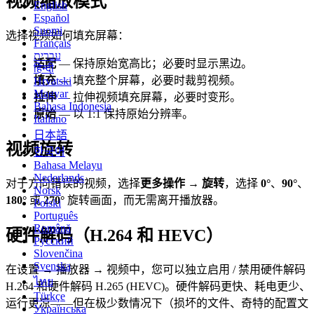
视频缩放模式
English
Español
Suomi
选择视频如何填充屏幕：
Français
עברית
适配
— 保持原始宽高比；必要时显示黑边。
हिन्दी
填充
— 填充整个屏幕，必要时裁剪视频。
Hrvatski
Magyar
拉伸
— 拉伸视频填充屏幕，必要时变形。
Bahasa Indonesia
原始
— 以 1:1 保持原始分辨率。
Italiano
日本語
视频旋转
한국어
Bahasa Melayu
Nederlands
对于方向错误的视频，选择
更多操作 → 旋转
，选择
0°
、
90°
、
Norsk
180°
或
270°
旋转画面，而无需离开播放器。
Polski
Português
Română
硬件解码（H.264 和 HEVC）
Русский
Slovenčina
Svenska
在设置 → 播放器 → 视频中，您可以独立启用 / 禁用硬件解码
ไทย
H.264 和硬件解码 H.265 (HEVC)。硬件解码更快、耗电更少、
Türkçe
运行更凉——但在极少数情况下（损坏的文件、奇特的配置文
Українська