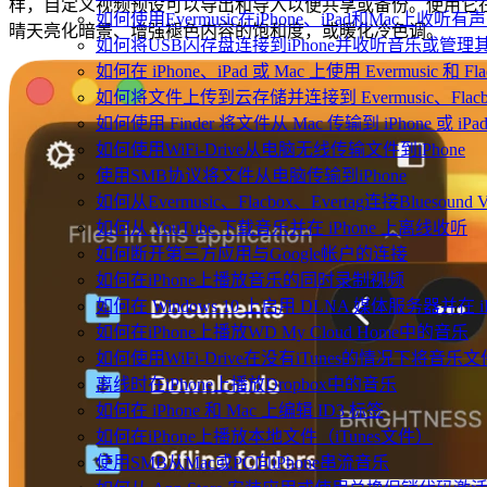
样，自定义视频预设可以导出和导入以便共享或备份。使用它
如何使用Evermusic在iPhone、iPad和Mac上收听有
晴天亮化暗景、增强褪色内容的饱和度，或暖化冷色调。
如何将USB闪存盘连接到iPhone并收听音乐或管理
如何在 iPhone、iPad 或 Mac 上使用 Evermusic 和 
如何将文件上传到云存储并连接到 Evermusic、Flacbox 
如何使用 Finder 将文件从 Mac 传输到 iPhone 或 iPa
如何使用WiFi-Drive从电脑无线传输文件到iPhone
使用SMB协议将文件从电脑传输到iPhone
如何从Evermusic、Flacbox、Evertag连接Bluesou
如何从 YouTube 下载音乐并在 iPhone 上离线收听
如何断开第三方应用与Google帐户的连接
如何在iPhone上播放音乐的同时录制视频
如何在 Windows 10 上启用 DLNA 媒体服务器并在 
如何在iPhone上播放WD My Cloud Home中的音乐
如何使用WiFi-Drive在没有iTunes的情况下将音乐文
离线时在iPhone上播放Dropbox中的音乐
如何在 iPhone 和 Mac 上编辑 ID3 标签
如何在iPhone上播放本地文件（iTunes文件）
使用SMB从Mac或PC向iPhone串流音乐