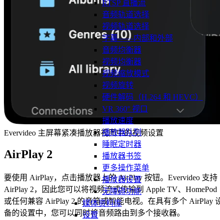
RTSP 直播流
音频轨道选择
视频轨道选择
字幕——内部和外部
音频均衡器
视频均衡器
视频缩放模式
视频旋转
硬件解码（H.264 和 HEVC）
VR 360° 视口
播放速度
播放器队列
Evervideo 主屏幕紧凑播放器视图中的视频设置
睡眠定时器
AirPlay 2
播放器书签
更多操作菜单
要使用 AirPlay，点击播放器上的 AirPlay 按钮。Evervideo 支持
播放器设置
AirPlay 2，因此您可以将视频流式传输到 Apple TV、HomePod
无障碍功能
或任何兼容 AirPlay 2 的音箱或智能电视。在具有多个 AirPlay 
媒体资料库
备的设置中，您可以同时将音频路由到多个接收器。
设置