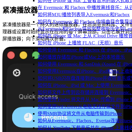
如何在 iPhone 或 Mac 上查看音乐的嵌入式
在 Evermusic 和 Flacbox 中播放离线
紧凑播放器
如何将M3U播放列表导入Evermusic和Flacbox
如何在 Evermusic 和 Flacbox 中将曲目合集导
紧凑播放器是一个持久的迷你播放器，在您浏览资料库、文件
从Evermusic和Flacbox导出完整收听历史到Last
理器或设置时始终显示在应用的每个屏幕顶部。点击它展开到
如何在 iPhone 或 Mac 上从 iCloud Drive 播
屏播放器；向下滑动再次折叠。
如何在 iPhone 上播放 FLAC（无损）音乐
如何使用 Evermusic 和 Flacbox 在 iPho
如何播放存储在iPhone或Mac上的本地音乐
如何使用 Evermusic 和 SanDisk iXpand 
如何使用Evermusic在iPhone、iPad和Mac
如何将USB闪存盘连接到iPhone并收听音乐
如何在 iPhone、iPad 或 Mac 上使用 Evermus
如何将文件上传到云存储并连接到 Evermusic、Flac
如何使用 Finder 将文件从 Mac 传输到 iPhone 或
如何使用WiFi-Drive从电脑无线传输文件到iPho
使用SMB协议将文件从电脑传输到iPhone
如何从Evermusic、Flacbox、Evertag连接Blu
如何从 YouTube 下载音乐并在 iPhone 上离线