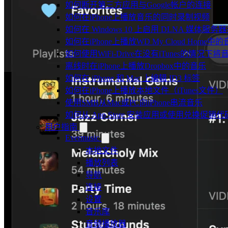
如何断开第三方应用与Google帐户的连接
如何在iPhone上播放音乐的同时录制视频
如何在 Windows 10 上启用 DLNA 媒体服务器
如何在iPhone上播放WD My Cloud Home中
如何使用WiFi-Drive在没有iTunes的情况下
离线时在iPhone上播放Dropbox中的音乐
如何在 iPhone 和 Mac 上编辑 ID3 标签
如何在iPhone上播放本地文件（iTunes文件）
使用SMB从Mac或PC向iPhone串流音乐
如何从 App Store 安装应用或使用兑换促
用户指南
Evermusic
本地文件
播放列表
导航
连接
设置
音乐库
音频播放器