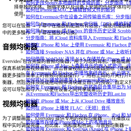
如何更改Spotify本地曲目的专辑封面：分步指南
择单独的字体。捆绑字体以及设备上安装的任何字体均可
如何在iPhone或MAC上编辑音频文件的歌词
使用。
如何在Evermusic中在设备之间传输音乐库：分步指
如何在 Evermusic 和 Flacbox 中归档（Z
您可以在设置 → 字幕中在播放前配置所有这些，或使用播放器
如何将 Evermusic 或 Flacbox 的音乐历史记录 Scrobble
中的更多操作 → 字幕在播放时切换。
分步指南：将 iCloud 资料库导入 Evermusic 和 Flacb
如何在 iPhone 和 Mac 上使用 Evermusic 和 Fla
音频均衡器
如何连接 Synology NAS 并在 iPhone 或 Mac 上收
如何使用 WebDAV 连接 NAS 存储并在 iPhone 或 
Evervideo 包含完整的音频均衡器，用于为您的耳机、音箱或高
如何在 iPhone 或 Mac 上查看音乐的嵌入式歌词、评
保真系统调整视频音轨。点击音量视图上的均衡器图标（或播
在 Evermusic 和 Flacbox 中播放离线音乐：
器更多操作菜单上的音频均衡器操作），用右上角的开关打开
如何将M3U播放列表导入Evermusic和Flacbox
衡器，然后选择预设或拖动频带滑块建立自己的预设。自定义
如何在 Evermusic 和 Flacbox 中将曲目合集导出为 
设可以导出和导入，以便在设备之间共享或备份。
从Evermusic和Flacbox导出完整收听历史到Last.fm
如何在 iPhone 或 Mac 上从 iCloud Drive 播放音乐
视频均衡器
如何在 iPhone 上播放 FLAC（无损）音乐
如何使用 Evermusic 和 Flacbox 在 iPhone、i
为了调整画面，Evervideo 提供专用的视频均衡器——在播放过
如何播放存储在iPhone或Mac上的本地音乐
程中实时调整亮度、对比度、饱和度和色调。与音频均衡器一
如何使用 Evermusic 和 SanDisk iXpand 在 iP