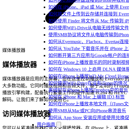
如何将USB闪存盘连接到iPhone并收
如何在 iPhone、iPad 或 Mac 上使用 Eve
如何将文件上传到云存储并连接到 Evermusic、
如何使用 Finder 将文件从 Mac 传输到 iPho
如何使用WiFi-Drive从电脑无线传输文件到
使用SMB协议将文件从电脑传输到iPhon
如何从Evermusic、Flacbox、Evertag
如何从 YouTube 下载音乐并在 iPhone
媒体播放器
如何断开第三方应用与Google帐户的连
如何在iPhone上播放音乐的同时录制视
媒体播放器
如何在 Windows 10 上启用 DLNA 媒
如何在iPhone上播放WD My Cloud Ho
媒体播放器是应用的主屏幕，您在这里控制播放和 Evervideo 
如何使用WiFi-Drive在没有iTunes的
大多数功能。它同时播放视频和音频文件，基于定制的 FFmpe
离线时在iPhone上播放Dropbox中的音乐
播放引擎构建，配备执行繁重工作的硬件加速 H.264 和 HEVC
如何在 iPhone 和 Mac 上编辑 ID3 标签
解码。让我们来了解如何使用它。
如何在iPhone上播放本地文件（iTunes
使用SMB从Mac或PC向iPhone串流音乐
访问媒体播放器
如何从 App Store 安装应用或使用
用户指南
您可以从紧凑播放器栏进入全屏播放器。在 iPhone 上，紧凑播