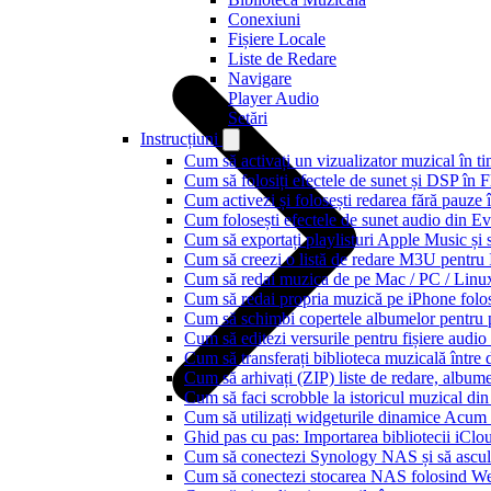
Conexiuni
Fișiere Locale
Liste de Redare
Navigare
Player Audio
Setări
Instrucțiuni
Cum să activați un vizualizator muzical în t
Cum să folosiți efectele de sunet și DSP în 
Cum activezi și folosești redarea fără pauze
Cum folosești efectele de sunet audio din Ev
Cum să exportați playlisturi Apple Music și 
Cum să creezi o listă de redare M3U pentru
Cum să redai muzica de pe Mac / PC / Lin
Cum să redai propria muzică pe iPhone folo
Cum să schimbi copertele albumelor pentru pi
Cum să editezi versurile pentru fișiere aud
Cum să transferați biblioteca muzicală între 
Cum să arhivați (ZIP) liste de redare, albume, 
Cum să faci scrobble la istoricul muzical di
Cum să utilizați widgeturile dinamice Acum
Ghid pas cu pas: Importarea bibliotecii iCl
Cum să conectezi Synology NAS și să ascul
Cum să conectezi stocarea NAS folosind We