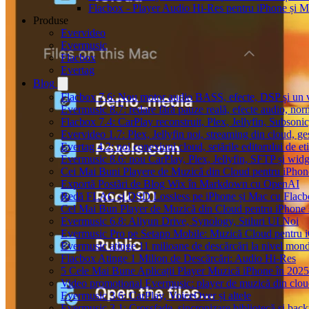
Flacbox - Player Audio Hi-Res pentru iPhone și 
Produse
Evervideo
Evermusic
Flacbox
Evertag
Blog
Flacbox 7.6: Nou motor audio BASS, efecte, DSP și un vi
Evermusic 8.7: redare fără pauze reală, efecte audio, nor
Flacbox 7.4: CarPlay reconstruit, Plex, Jellyfin, Subson
Evervideo 1.7: Plex, Jellyfin noi, streaming din cloud, ge
Evertag 4.2: noi conexiuni cloud, setările editorului de et
Evermusic 8.6: nou CarPlay, Plex, Jellyfin, SFTP și widg
Cei Mai Buni Playere de Muzică din Cloud pentru iPhon
Exportă Postări de Blog Wix în Markdown cu OpenAI
Redă FLAC și DSD Lossless pe iPhone și Mac cu Flacb
Cel Mai Bun Player de Muzică din Cloud pentru iPhone 
Evermusic 6.8: Aliyun Drive, Synology, Stiluri UI Noi
Evermusic Pro pe Setapp Mobile: Muzică Cloud pentru 
Evermusic atinge 11 milioane de descărcări la nivel mond
Flacbox Atinge 1 Milion de Descărcări: Audio Hi-Res
5 Cele Mai Bune Aplicații Player Muzică iPhone în 2025
Video promoțional Evermusic: player de muzică din clo
Evermusic 3.6: CarPlay, VoiceOver și altele
Evermusic 3.1: Crossfade, sincronizare bibliotecă și bac