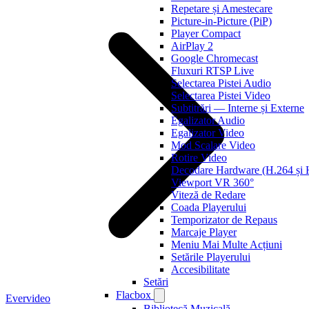
Repetare și Amestecare
Picture-in-Picture (PiP)
Player Compact
AirPlay 2
Google Chromecast
Fluxuri RTSP Live
Selectarea Pistei Audio
Selectarea Pistei Video
Subtitrări — Interne și Externe
Egalizator Audio
Egalizator Video
Mod Scalare Video
Rotire Video
Decodare Hardware (H.264 ș
Viewport VR 360°
Viteză de Redare
Coada Playerului
Temporizator de Repaus
Marcaje Player
Meniu Mai Multe Acțiuni
Setările Playerului
Accesibilitate
Setări
Flacbox
Evervideo
Bibliotecă Muzicală