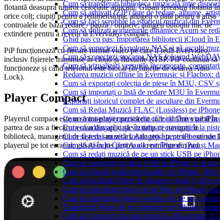
Cum să transferați biblioteca muzicală între dispoz
flotantă deasupra tuturor celorlalte aplicații. Glisați fereastra flotantă în
Cum să arhivați (ZIP) liste de redare, albume, artișt
orice colț; ciupiți pentru a redimensiona; atingeți o dată pentru a afișa
Cum să faci scrobble la istoricul muzical din Ever
controalele de bază redare / pauză / omitere; atingeți butonul mic de
Cum să utilizați widgeturile dinamice Acum se red
extindere pentru a reveni la Evervideo complet.
Ghid pas cu pas: Importarea bibliotecii iCloud în 
Cum să conectezi Synology NAS și să asculți muz
PiP funcționează cu fiecare format video pe care îl redă Evervideo,
Cum să conectezi stocarea NAS folosind WebDAV 
inclusiv fișierele transmise în cloud și fluxurile RTSP. PiP continuă să
Cum să vizualizați versurile încorporate, comentar
funcționeze și când telefonul este blocat (în funcție de setarea Auto-
Redarea muzicii offline în Evermusic și Flacbox: des
Lock).
Cum să exportați colecția de piese în M3U, CSV 
Cum să importați o listă de redare M3U în Evermu
Player Compact
Exportați istoricul complet de ascultare din Everm
Cum să Redai Muzică FLAC (Lossless) pe iPhon
Playerul compact este un mini-player persistent care rămâne vizibil în
Cum să transmiți muzică din iCloud Drive pe iPh
partea de sus a fiecărui ecran din aplicație în timp ce navigați în
Cum să adăugați și să vizualizați comentarii la pi
bibliotecă, managerul de fișiere sau setări. Atingeți-l pentru a extinde l
Cum sa redai muzica locala stocata pe iPhone sau
playerul pe tot ecranul; glisați în jos pentru a-l restrânge din nou.
Cum să Asculți Cărți Audio pe iPhone, iPad și Ma
Cum să redați muzică de pe un stick USB pe iPho
Cum să conectați un stick USB la iPhone și să ascul
Cum să folosiți egalizatorul audio pe iPhone, iPa
Cum să încărcați fișiere în stocarea cloud și să le
Cum să transferați fișiere de pe Mac pe iPhone sau
Cum să transferați fișiere wireless de pe un compu
Transferați fișiere de pe computer pe iPhone folo
Cum să conectați stocarea internă a Bluesound V