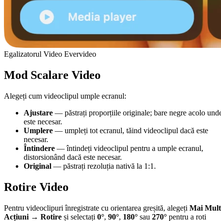
Egalizatorul Video Evervideo
Mod Scalare Video
Alegeți cum videoclipul umple ecranul:
Ajustare
— păstrați proporțiile originale; bare negre acolo und
este necesar.
Umplere
— umpleți tot ecranul, tăind videoclipul dacă este
necesar.
Întindere
— întindeți videoclipul pentru a umple ecranul,
distorsionând dacă este necesar.
Original
— păstrați rezoluția nativă la 1:1.
Rotire Video
Pentru videoclipuri înregistrate cu orientarea greșită, alegeți
Mai Mult
Acțiuni → Rotire
și selectați
0°
,
90°
,
180°
sau
270°
pentru a roti