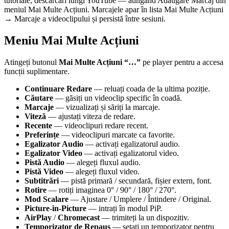
tutoriale, descărcări lungi YouTube — atingând Adăugare Marcaj din
meniul Mai Multe Acțiuni. Marcajele apar în lista Mai Multe Acțiuni
→ Marcaje a videoclipului și persistă între sesiuni.
Meniu Mai Multe Acțiuni
Atingeți butonul
Mai Multe Acțiuni “…”
pe player pentru a accesa
funcții suplimentare.
Continuare Redare
— reluați coada de la ultima poziție.
Căutare
— găsiți un videoclip specific în coadă.
Marcaje
— vizualizați și săriți la marcaje.
Viteză
— ajustați viteza de redare.
Recente
— videoclipuri redare recent.
Preferințe
— videoclipuri marcate ca favorite.
Egalizator Audio
— activați egalizatorul audio.
Egalizator Video
— activați egalizatorul video.
Pistă Audio
— alegeți fluxul audio.
Pistă Video
— alegeți fluxul video.
Subtitrări
— pistă primară / secundară, fișier extern, font.
Rotire
— rotiți imaginea 0° / 90° / 180° / 270°.
Mod Scalare
— Ajustare / Umplere / Întindere / Original.
Picture-in-Picture
— intrați în modul PiP.
AirPlay
/
Chromecast
— trimiteți la un dispozitiv.
Temporizator de Repaus
— setați un temporizator pentru