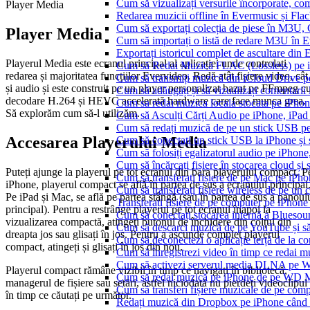
Cum să vizualizați versurile încorporate, co
Player Media
Redarea muzicii offline în Evermusic și Flacbo
Cum să exportați colecția de piese în M3U
Player Media
Cum să importați o listă de redare M3U în 
Exportați istoricul complet de ascultare din
Playerul Media este ecranul principal al aplicației unde controlați
Cum să Redai Muzică FLAC (Lossless) pe 
redarea și majoritatea funcțiilor Evervideo. Redă atât fișiere video, cât
Cum să transmiți muzică din iCloud Drive 
și audio și este construit pe un player personalizat bazat pe FFmpeg c
Cum să adăugați și să vizualizați comentarii
decodare H.264 și HEVC accelerată hardware care face munca grea.
Cum sa redai muzica locala stocata pe iPho
Să explorăm cum să-l utilizăm.
Cum să Asculți Cărți Audio pe iPhone, iPad
Cum să redați muzică de pe un stick USB p
Accesarea Playerului Media
Cum să conectați un stick USB la iPhone și să
Cum să folosiți egalizatorul audio pe iPhon
Cum să încărcați fișiere în stocarea cloud și
Puteți ajunge la playerul pe tot ecranul din bara playerului compact. P
Cum să transferați fișiere de pe Mac pe iPho
iPhone, playerul compact se află în partea de sus a ecranului principal
Cum să transferați fișiere wireless de pe u
Pe iPad și Mac, se află pe partea stângă (sau în partea de sus a panoul
Transferați fișiere de pe computer pe iPhon
principal). Pentru a restrânge playerul pe tot ecranul înapoi la
Cum să conectați stocarea internă a Blues
vizualizarea compactă, atingeți butonul de închidere din colțul din
Cum să descarci muzică de pe YouTube și să 
dreapta jos sau glisați în jos. Pentru a ascunde complet playerul
Cum să deconectezi o aplicație terță de la c
compact, atingeți și glisați în jos din nou.
Cum să înregistrezi video în timp ce redai 
Cum să activezi serverul media DLNA pe Wi
Playerul compact rămâne vizibil în timp ce navigați în bibliotecă,
Cum să redai muzică pe iPhone de pe WD
managerul de fișiere sau setări, astfel niciodată nu pierdeți videoclipul
Cum să transferi fișiere muzicale de pe com
în timp ce căutați pe următor.
Redați muzică din Dropbox pe iPhone când s