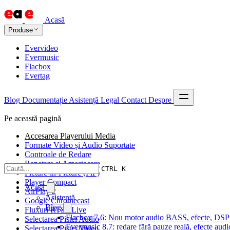
Acasă
Produse
Evervideo
Evermusic
Flacbox
Evertag
Blog
Documentație
Asistență
Legal
Contact
Despre
Pe această pagină
Accesarea Playerului Media
Formate Video și Audio Suportate
Controale de Redare
Repetare și Amestecare
CTRL K
Picture-in-Picture (PiP)
Player Compact
Acasă
AirPlay 2
Asistență
Google Chromecast
Blog
Fluxuri RTSP Live
Flacbox 7.6: Nou motor audio BASS, efecte, DSP și
Selectarea Pistei Audio
Evermusic 8.7: redare fără pauze reală, efecte audi
Selectarea Pistei Video