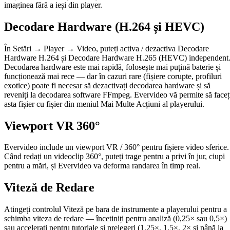
imaginea fără a ieși din player.
Decodare Hardware (H.264 și HEVC)
În Setări → Player → Video, puteți activa / dezactiva Decodare
Hardware H.264 și Decodare Hardware H.265 (HEVC) independent
Decodarea hardware este mai rapidă, folosește mai puțină baterie și
funcționează mai rece — dar în cazuri rare (fișiere corupte, profiluri
exotice) poate fi necesar să dezactivați decodarea hardware și să
reveniți la decodarea software FFmpeg. Evervideo vă permite să faceț
asta fișier cu fișier din meniul Mai Multe Acțiuni al playerului.
Viewport VR 360°
Evervideo include un viewport VR / 360° pentru fișiere video sferice.
Când redați un videoclip 360°, puteți trage pentru a privi în jur, ciupi
pentru a mări, și Evervideo va deforma randarea în timp real.
Viteză de Redare
Atingeți controlul Viteză pe bara de instrumente a playerului pentru a
schimba viteza de redare — încetiniți pentru analiză (0,25× sau 0,5×)
sau accelerați pentru tutoriale și prelegeri (1,25×, 1,5×, 2× și până la