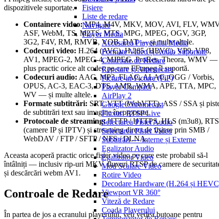
Fișiere
dispozitivele suportate.
Liste de redare
Containere video:
MP4, M4V, MKV, MOV, AVI, FLV, WMV
Navigare
ASF, WebM, TS, M2TS, MTS, MPG, MPEG, OGV, 3GP,
Player Media
3G2, F4V, RM, RMVB, VOB, DAT — și multe altele.
Accesarea Playerului Media
Codecuri video:
H.264 (AVC), H.265 (HEVC), VP9, VP8,
Formate Video și Audio Suportate
AV1, MPEG-2, MPEG-4, MJPEG, ProRes, Theora, WMV —
Controale de Redare
plus practic orice alt codec pe care FFmpeg îl suportă.
Repetare și Amestecare
Codecuri audio:
AAC, MP3, FLAC, ALAC, OGG / Vorbis,
Picture-in-Picture (PiP)
OPUS, AC-3, EAC-3, DTS, AMR, WMA, APE, TTA, MPC,
Player Compact
WV — și multe altele.
AirPlay 2
Formate subtitrări:
SRT, VTT (WebVTT), ASS / SSA și pist
Google Chromecast
de subtitrări text sau imagine încorporate.
Fluxuri RTSP Live
Protocoale de streaming:
HTTP / HTTPS, HLS (m3u8), RTS
Selectarea Pistei Audio
(camere IP și IPTV) și streaming direct de fișiere prin SMB /
Selectarea Pistei Video
WebDAV / FTP / SFTP / NFS / DLNA.
Subtitrări — Interne și Externe
Egalizator Audio
Aceasta acoperă practic orice fișier video pe care este probabil să-l
Egalizator Video
întâlniți — inclusiv rip-uri MKV, fluxuri RTSP de camere de securitat
Mod Scalare Video
și descărcări webm AV1.
Rotire Video
Decodare Hardware (H.264 și HEVC
Controale de Redare
Viewport VR 360°
Viteză de Redare
Coada Playerului
În partea de jos a ecranului playerului, veți vedea butoane pentru
Temporizator de Repaus