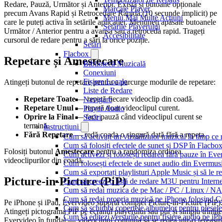
Redare, Pauză, Următor și Anterior. Există și butoane opționale
Marcaje Player
precum Avans Rapid și Retrocedare Rapidă (10 secunde implicit) pe
Meniu Mai Multe Acțiuni
care le puteți activa în setările aplicației. Mențineți apăsate butoanele
Setările Playerului
Următor / Anterior pentru a avansa sau a retroceda rapid. Trageți
Accesibilitate
cursorul de redare pentru a sări la orice poziție.
Setări
Flacbox
Repetare și Amestecare
Bibliotecă Muzicală
Conexiuni
Fișiere Locale
Atingeți butonul de repetare pentru a parcurge modurile de repetare:
Liste de Redare
Repetare Toate
— repetă fiecare videoclip din coadă.
Navigare
Repetare Unul
— repetă doar videoclipul curent.
Player Audio
Oprire la Final
— face pauză când videoclipul curent se
Setări
termină.
Instrucțiuni
Fără Repetare
— redă coada o singură dată fără a repeta.
Cum să activați un vizualizator muzical în timp ce
Cum să folosiți efectele de sunet și DSP în Flacbo
Folosiți butonul
Amestecare
pentru a randomiza ordinea
Cum activezi și folosești redarea fără pauze în Ev
videoclipurilor din coadă.
Cum folosești efectele de sunet audio din Evermusi
Cum să exportați playlisturi Apple Music și să le 
Picture-in-Picture (PiP)
Cum să creezi o listă de redare M3U pentru Intern
Cum să redai muzica de pe Mac / PC / Linux / N
Cum să redai propria muzică pe iPhone folosind C
Pe iPhone și iPad, Evervideo suportă complet Picture-in-Picture (PiP)
Cum să schimbi copertele albumelor pentru piesele 
Atingeți pictograma PiP pe ecranul playerului sau pur și simplu trimite
Cum să editezi versurile pentru fișiere audio pe 
Evervideo în fundal — videoclipul continuă să se redea într-o fereastr