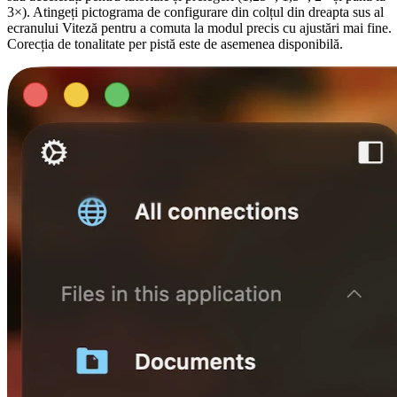
3×). Atingeți pictograma de configurare din colțul din dreapta sus al
ecranului Viteză pentru a comuta la modul precis cu ajustări mai fine.
Corecția de tonalitate per pistă este de asemenea disponibilă.