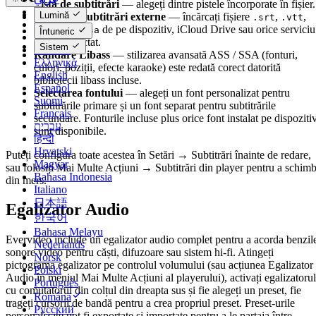
Pistă de subtitrări
— alegeți dintre pistele încorporate în fișier.
Català
Lumină
Fișiere de subtitrări externe
— încărcați fișiere
,
,
.srt
.vtt
Čeština
sau
de pe dispozitiv, iCloud Drive sau orice serviciu
.ass
.ssa
Întuneric
Dansk
cloud conectat.
Sistem
Deutsch
Randare Libass
— stilizarea avansată ASS / SSA (fonturi,
Ελληνικά
culori, poziții, efecte karaoke) este redată corect datorită
English
bibliotecii libass incluse.
Español
Selectarea fontului
— alegeți un font personalizat pentru
Suomi
subtitrările primare și un font separat pentru subtitrările
Français
secundare. Fonturile incluse plus orice font instalat pe dispoziti
עברית
sunt disponibile.
हिन्दी
Hrvatski
Puteți configura toate acestea în Setări → Subtitrări înainte de redare,
Magyar
sau folosiți Mai Multe Acțiuni → Subtitrări din player pentru a schim
Bahasa Indonesia
din mers.
Italiano
日本語
Egalizator Audio
한국어
Bahasa Melayu
Evervideo include un egalizator audio complet pentru a acorda benzil
Nederlands
sonore video pentru căști, difuzoare sau sistem hi-fi. Atingeți
Norsk
pictograma egalizator pe controlul volumului (sau acțiunea Egalizator
Polski
Audio în meniul Mai Multe Acțiuni al playerului), activați egalizatorul
Português
cu comutatorul din colțul din dreapta sus și fie alegeți un preset, fie
Română
trageți cursorii de bandă pentru a crea propriul preset. Preset-urile
Русский
personalizate pot fi exportate și importate pentru a le partaja între