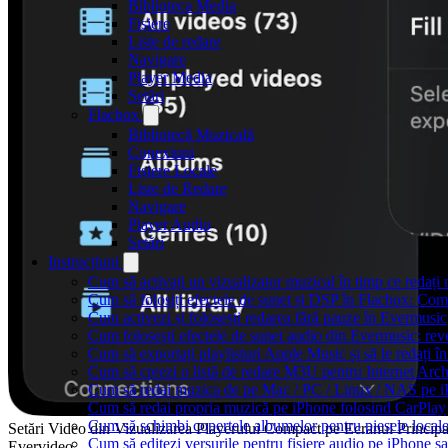
Biblioteca Media
Fișiere
Liste de redare
Navigare
Player Media
Setări
Flacbox
Bibliotecă Muzicală
Conexiuni
Fișiere Locale
Liste de Redare
Navigare
Player Audio
Setări
Instrucțiuni
Cum să activați un vizualizator muzical în timp ce redaț
Cum să folosiți efectele de sunet și DSP în Flacbox: Com
Cum activezi și folosești redarea fără pauze în Evermusic
Cum folosești efectele de sunet audio din Evermusic: reve
Cum să exportați playlisturi Apple Music și să le redați
Cum să creezi o listă de redare M3U pentru Internet Arc
Cum să redai muzica de pe Mac / PC / Linux / NAS pe 
Cum să redai propria muzică pe iPhone folosind CarPlay
Cum să schimbi copertele albumelor pentru piesele locale
Setări Video din Vizualizarea Playerului Compact pe Ecranul Principa
Cum să editezi versurile pentru fișiere audio pe iPhone
Evervideo