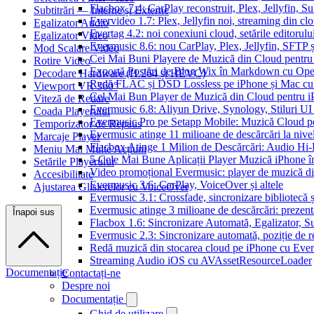
Flacbox 7.4: CarPlay reconstruit, Plex, Jellyfin, 
Subtitrări — Interne și Externe
Evervideo 1.7: Plex, Jellyfin noi, streaming din clo
Egalizator Audio
Evertag 4.2: noi conexiuni cloud, setările editorulu
Egalizator Video
Evermusic 8.6: nou CarPlay, Plex, Jellyfin, SFTP ș
Mod Scalare Video
Cei Mai Buni Playere de Muzică din Cloud pentru
Rotire Video
Exportă Postări de Blog Wix în Markdown cu Op
Decodare Hardware (H.264 și HEVC)
Redă FLAC și DSD Lossless pe iPhone și Mac cu
Viewport VR 360°
Cel Mai Bun Player de Muzică din Cloud pentru i
Viteză de Redare
Evermusic 6.8: Aliyun Drive, Synology, Stiluri UI
Coada Playerului
Evermusic Pro pe Setapp Mobile: Muzică Cloud p
Temporizator de Repaus
Evermusic atinge 11 milioane de descărcări la nive
Marcaje Player
Flacbox Atinge 1 Milion de Descărcări: Audio Hi
Meniu Mai Multe Acțiuni
5 Cele Mai Bune Aplicații Player Muzică iPhone î
Setările Playerului
Video promoțional Evermusic: player de muzică d
Accesibilitate
Evermusic 3.6: CarPlay, VoiceOver și altele
Ajustarea Glisierelor cu VoiceOver
Evermusic 3.1: Crossfade, sincronizare bibliotecă 
Evermusic atinge 3 milioane de descărcări: prezenta
Înapoi sus
Flacbox 1.6: Sincronizare Automată, Egalizator,
Evermusic 2.3: Sincronizare automată, poziție de re
Redă muzică din stocarea cloud pe iPhone cu Eve
Streaming Audio iOS cu AVAssetResourceLoader
Documentație
Contactați-ne
Despre noi
Documentație
Ghid de utilizare