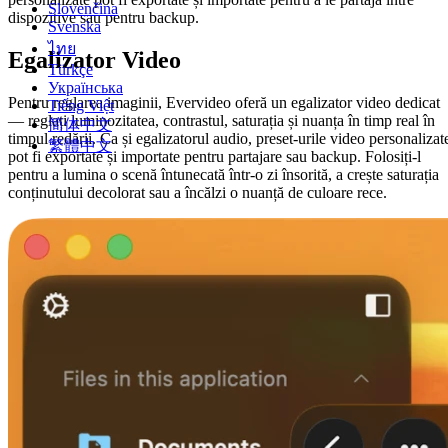
Slovenčina
dispozitive sau pentru backup.
Svenska
ไทย
Egalizator Video
Türkçe
Українська
Pentru reglarea imaginii, Evervideo oferă un egalizator video dedicat
Tiếng Việt
— reglați luminozitatea, contrastul, saturația și nuanța în timp real în
简体中文
timpul redării. Ca și egalizatorul audio, preset-urile video personalizat
繁體中文
pot fi exportate și importate pentru partajare sau backup. Folosiți-l
pentru a lumina o scenă întunecată într-o zi însorită, a crește saturația
conținutului decolorat sau a încălzi o nuanță de culoare rece.