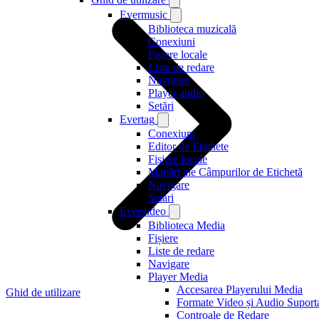
Evermusic
Biblioteca muzicală
Conexiuni
Fișiere locale
Liste de redare
Navigare
Player audio
Setări
Evertag
Conexiuni
Editor de Etichete
Fișiere locale
Mapări ale Câmpurilor de Etichetă
Navigare
Setări
Evervideo
Biblioteca Media
Fișiere
Liste de redare
Navigare
Player Media
Accesarea Playerului Media
Ghid de utilizare
Formate Video și Audio Suport
Controale de Redare