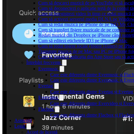
Cum să descarci muzică de pe YouTube și să asculț
Cum să deconectezi o aplicație terță de la contul t
Cum să înregistrezi video în timp ce redai muzică 
Cum să activezi serverul media DLNA pe Windows 
Cum să redai muzică pe iPhone de pe WD My C
Cum să transferi fișiere muzicale de pe computer 
Redați muzică din Dropbox pe iPhone când sunteți
Cum să editezi etichetele ID3 pe iPhone și Mac
Cum să redai fișiere locale (fișiere iTunes) pe iPh
Transmite muzica de pe Mac sau PC pe iPhone f
Cum să instalezi aplicația din App Store sau să acti
Întrebări frecvente
Evermusic
Care este diferența dintre Evermusic și Flac
Care este diferența dintre Evermusic și Ev
Evertag
Care este diferența dintre Evertag și Evert
Evervideo
Care este diferența dintre Evervideo și Eve
Flacbox
Care este diferența dintre Flacbox și Flacb
Asistență
Legal
Acord de licență