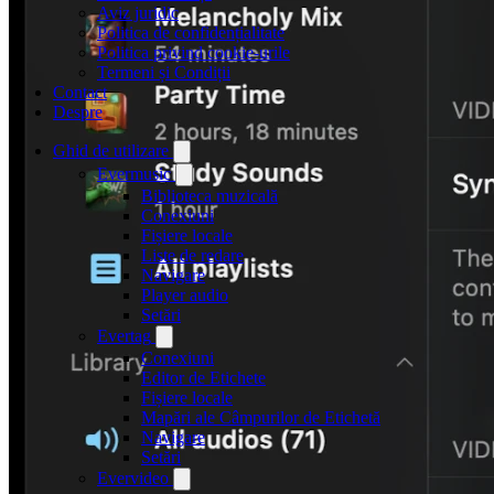
Aviz juridic
Politica de confidențialitate
Politica privind cookie-urile
Termeni și Condiții
Contact
Despre
Ghid de utilizare
Evermusic
Biblioteca muzicală
Conexiuni
Fișiere locale
Liste de redare
Navigare
Player audio
Setări
Evertag
Conexiuni
Editor de Etichete
Fișiere locale
Mapări ale Câmpurilor de Etichetă
Navigare
Setări
Evervideo