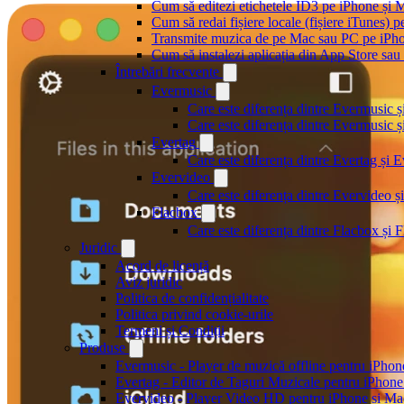
Cum să editezi etichetele ID3 pe iPhone și 
Cum să redai fișiere locale (fișiere iTunes) 
Transmite muzica de pe Mac sau PC pe iPh
Cum să instalezi aplicația din App Store sau 
Întrebări frecvente
Evermusic
Care este diferența dintre Evermusic 
Care este diferența dintre Evermusic
Evertag
Care este diferența dintre Evertag și
Evervideo
Care este diferența dintre Evervideo
Flacbox
Care este diferența dintre Flacbox și
Juridic
Acord de licență
Aviz juridic
Politica de confidențialitate
Politica privind cookie-urile
Termeni și Condiții
Produse
Evermusic - Player de muzică offline pentru iPhon
Evertag - Editor de Taguri Muzicale pentru iPhone
Evervideo - Player Video HD pentru iPhone și Ma