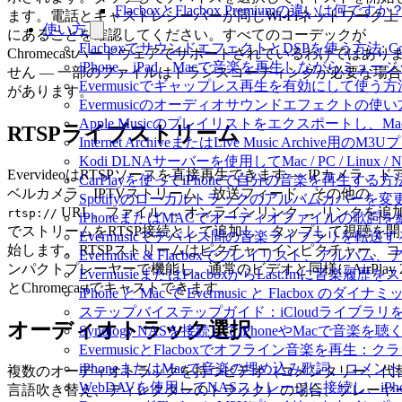
FlacboxとFlacbox Premiumの違いは何ですか
ます。電話とキャストレシーバーが同じWi-Fiネットワーク上
使い方
にあることを確認してください。すべてのコーデックが
FlacboxでサウンドエフェクトとDSPを使う方法: Comp
Chromecastハードウェアでサポートされているわけではあり
iPhone、iPad、Macで音楽を再生しながらミ
せん — 一部のファイルはトランスコーディングが必要な場合
Evermusicでギャップレス再生を有効にして使う方
があります。
Evermusicのオーディオサウンドエフェクト
Apple Musicのプレイリストをエクスポートし、Mac
RTSPライブストリーム
Internet ArchiveまたはLive Music Archiv
Kodi DLNAサーバーを使用してMac / PC / Linux
EvervideoはRTSPソースを直接再生できます — IPカメラ、ド
CarPlayを使ってiPhoneで自分の音楽を再生する方
ベルカメラ、IPTVストリーム、放送フィード、その他の
Spotifyのローカルトラックのアルバムカバー
URL。ファイル → オンラインリンク → リンクを追
rtsp://
iPhoneまたはMACでオーディオファイルの歌詞
でストリームをRTSP接続として追加し、タップして視聴を開
Evermusicでデバイス間の音楽ライブラリを転
始します。RTSPストリームはピクチャーインピクチャー、コ
Evermusic & Flacboxでプレイリスト、
ンパクトプレーヤーで機能し、通常のビデオと同様にAirPlay 
EvermusieまたはFlacboxからLast.fmに音楽
とChromecastでキャストできます。
iPhone と Mac で Evermusic と Flacb
ステップバイステップガイド：iCloudライブラリをEve
オーディオトラック選択
Synology NASを接続してiPhoneやMacで音楽を
EvermusicとFlacboxでオフライン音楽を
iPhoneまたはMacで音楽の埋め込み歌詞、コメ
複数のオーディオトラックを持つビデオ（コメンタリー、代
WebDAVを使用してNASストレージに接続し、iPh
言語吹き替え、ディレクターのトラック）の場合、プレーヤ