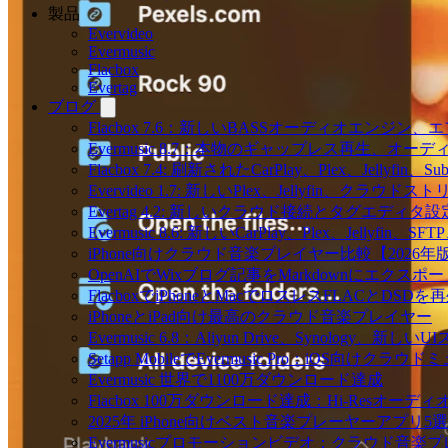
製品
Evervideo
Evermusic
Flacbox
Evertag
ブログ
Flacbox 7.6：新しいBASSオーディオエン
Evermusic 8.7：本物のギャップレス再生
Flacbox 7.4: 刷新されたCarPlay、Plex、Jellyfin
Evervideo 1.7: 新しいPlex、Jellyfin、ク
Evertag 4.2: 新しいクラウド接続とタグエディタ
Evermusic 8.6: 新しいCarPlay、Plex、Jellyfi
iPhone向けクラウド音楽プレイヤー比較【2026年
OpenAIでWixブログ記事をMarkdownにエクスポー
FlacboxでiPhoneとMacでロスレスFLACとDSDを
iPhoneとiPad向け最高のクラウド音楽プレイヤー
Evermusic 6.8：Aliyun Drive、Synology、新しい
Setapp MobileでEvermusic Pro：iOS向けクラ
Evermusic 世界で1100万ダウンロード達成
Flacbox 100万ダウンロード達成：Hi-Resオーディ
2025年 iPhone向けベスト音楽プレーヤーアプリ5選
Evermusicプロモーションビデオ：クラウド音楽