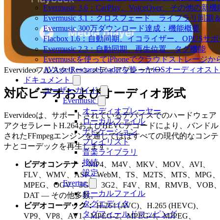
Evermusic 3.6：CarPlay、VoiceOver、その他の新
Evermusic 3.1：クロスフェード、ライブラリ同
Evermusic 300万ダウンロード達成：機能概要
Flacbox 1.6：自動同期、イコライザー、OPUSサ
Evermusic 2.3：自動同期、再生位置、タグ機能
Evermusicを使ってiPhoneでクラウドストレー
AVAssetResourceLoaderを使ったiOSオーディ
Evervideoフルスクリーンメディアプレーヤー
ドキュメント
ユーザーガイド
対応ビデオおよびオーディオ形式
Evermusic
オーディオプレーヤー
Evervideoは、サポートされているデバイスでのハードウェア
ローカルファイル
アクセラレートH.264およびHEVCデコードにより、バンドル
ナビゲーション
されたFFmpegエンジンを通じてほぼすべての現代的なコンテ
プレイリスト
ナとコーデックを再生します。
音楽ライブラリ
接続
ビデオコンテナ：
MP4、M4V、MKV、MOV、AVI、
設定
FLV、WMV、ASF、WebM、TS、M2TS、MTS、MPG、
Evertag
MPEG、OGV、3GP、3G2、F4V、RM、RMVB、VOB
ローカルファイル
DAT — その他多数。
タグエディタ
ビデオコーデック：
H.264 (AVC)、H.265 (HEVC)、
タグフィールドマッピング
VP9、VP8、AV1、MPEG-2、MPEG-4、MJPEG、