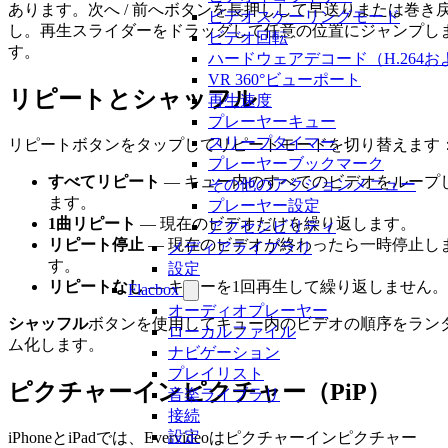
あります。次へ / 前へボタンを長押しして早送りまたは巻き
ビデオスケーリングモード
し。再生スライダーをドラッグして任意の位置にジャンプし
ビデオ回転
す。
ハードウェアデコード（H.264お
VR 360°ビューポート
リピートとシャッフル
再生速度
プレーヤーキュー
スリープタイマー
リピートボタンをタップしてリピートモードを切り替えます
プレーヤーブックマーク
すべてリピート
— キュー内のすべてのビデオをループ
その他のアクションメニュー
ます。
プレーヤー設定
1曲リピート
— 現在のビデオだけを繰り返します。
アクセシビリティ
リピート停止
— 現在のビデオが終わったら一時停止し
メディアライブラリ
す。
設定
リピートなし
— キューを1回再生して繰り返しません。
Flacbox
オーディオプレーヤー
シャッフル
ボタンを使用してキュー内のビデオの順序をラン
ローカルファイル
ム化します。
ナビゲーション
プレイリスト
ピクチャーインピクチャー（PiP）
音楽ライブラリ
接続
設定
iPhoneとiPadでは、Evervideoはピクチャーインピクチャー