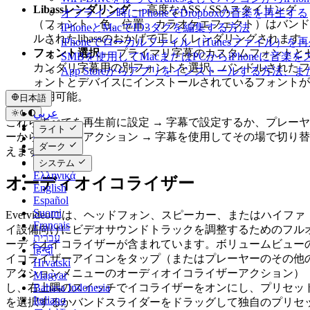
Libassレンダリング
— 高度なASS / SSAスタイリング
オフライン時にiPhoneでDropboxの音楽を再生する
（フォント、色、位置、カラオケエフェクト）はバンド
iPhoneとMacでID3タグを編集する方法
ルされたlibassのおかげで正しくレンダリングされます
iPhoneでローカルファイル（iTunesファイル）
フォント選択
— プライマリ字幕のカスタムフォントと
SMBを使用してMacまたはPCからiPhoneに音楽
カンダリ字幕用の別フォントを選択。バンドルされたフ
App Storeからアプリをインストールする方
ォントとデバイスにインストールされているフォントが
利用可能。
日本語
عربي
これらすべてを再生前に設定 → 字幕で設定するか、プレーヤ
Català
ライト
ーからその他のアクション → 字幕を使用してその場で切り替
Čeština
ダーク
Dansk
えます。
Deutsch
システム
Ελληνικά
オーディオイコライザー
English
Español
Suomi
Evervideoには、ヘッドフォン、スピーカー、またはハイファ
Français
イ設備向けにビデオサウンドトラックを調整するためのフル
עברית
ーディオイコライザーが含まれています。ボリュームビュー
हिन्दी
イコライザーアイコンをタップ（またはプレーヤーのその他
Hrvatski
アクションメニューのオーディオイコライザーアクション）
Magyar
Bahasa Indonesia
し、右上隅のスイッチでイコライザーをオンにし、プリセッ
Italiano
を選択するかバンドスライダーをドラッグして独自のプリセ