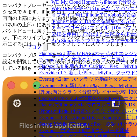
WD My Cloud HomeからiPhoneで
コンパクトプレーヤーバーからフルスクリーンプレーヤーに
WiFi-Driveを使ってiTunesなしで
クセスできます。iPhoneでは、コンパクトプレーヤーはメイ
オフライン時にiPhoneでDropboxの
画面の上部にあります。iPadとMacでは、左側（またはメイン
iPhoneとMacでID3タグを編集する方法
パネルの上部）にあります。フルスクリーンプレーヤーをコ
iPhoneでローカルファイル（iTune
パクトビューに戻すには、右下隅の閉じるボタンをタップす
SMBを使用してMacまたはPCからiPh
か、下にスワイプします。コンパクトプレーヤーを完全に非
App Storeからアプリをインスト
示にするには、もう一度タップして下にスワイプします。
ブログ
Flacbox 7.6：新しいBASSオーディ
コンパクトプレーヤーはライブラリ、ファイルマネージャー
Evermusic 8.7：本物のギャップレ
設定を閲覧している間も表示され続けるため、次のビデオを
Flacbox 7.4: 刷新されたCarPlay、Plex、Jell
している間もビデオを失うことはありません。
Evervideo 1.7: 新しいPlex、Jellyf
Evertag 4.2: 新しいクラウド接続とタグエ
Evermusic 8.6: 新しいCarPlay、Plex、Je
iPhone向けクラウド音楽プレイヤー比較【20
OpenAIでWixブログ記事をMarkdownにエ
FlacboxでiPhoneとMacでロスレスFLACとD
iPhoneとiPad向け最高のクラウド音楽プレイ
Evermusic 6.8：Aliyun Drive、Synolog
Setapp MobileでEvermusic Pro：iOS
Evermusic 世界で1100万ダウンロード達成
Flacbox 100万ダウンロード達成：Hi-Resオ