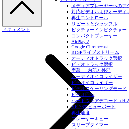
メディアプレーヤーへのア
対応ビデオおよびオーディ
再生コントロール
リピートとシャッフル
ドキュメント
ピクチャーインピクチャー（
コンパクトプレーヤー
AirPlay 2
Google Chromecast
RTSPライブストリーム
オーディオトラック選択
ビデオトラック選択
字幕 — 内部と外部
オーディオイコライザー
ビデオイコライザー
ビデオスケーリングモード
ビデオ回転
ハードウェアデコード（H.2
VR 360°ビューポート
再生速度
プレーヤーキュー
スリープタイマー