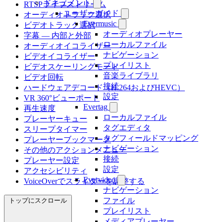
ドキュメント
RTSPライブストリーム
ユーザーガイド
オーディオトラック選択
Evermusic
ビデオトラック選択
オーディオプレーヤー
字幕 — 内部と外部
ローカルファイル
オーディオイコライザー
ナビゲーション
ビデオイコライザー
プレイリスト
ビデオスケーリングモード
音楽ライブラリ
ビデオ回転
接続
ハードウェアデコード（H.264およびHEVC）
設定
VR 360°ビューポート
Evertag
再生速度
ローカルファイル
プレーヤーキュー
タグエディタ
スリープタイマー
タグフィールドマッピング
プレーヤーブックマーク
ナビゲーション
その他のアクションメニュー
接続
プレーヤー設定
設定
アクセシビリティ
Evervideo
VoiceOverでスライダーを調整する
ナビゲーション
ファイル
トップにスクロール
プレイリスト
メディアプレーヤー