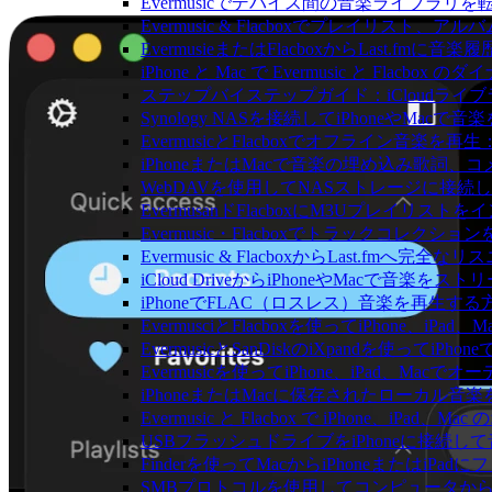
Evermusicでデバイス間の音楽ライブラ
Evermusic & Flacboxでプレイリ
EvermusieまたはFlacboxからLast.fm
iPhone と Mac で Evermusic と Fl
ステップバイステップガイド：iCloudライブラリを
Synology NASを接続してiPhoneやMacで
EvermusicとFlacboxでオフライン
iPhoneまたはMacで音楽の埋め込み歌詞、
WebDAVを使用してNASストレージに接続し、
EvermusanドFlacboxにM3Uプレイリス
Evermusic・Flacboxでトラックコレク
Evermusic & FlacboxからLast.fmへ
iCloud DriveからiPhoneやMacで音楽を
iPhoneでFLAC（ロスレス）音楽を再生する
EvermusciとFlacboxを使ってiPhon
EvermusicとSanDiskのiXpandを使っ
Evermusicを使ってiPhone、iPad、Ma
iPhoneまたはMacに保存されたローカル音
Evermusic と Flacbox で iPhone、i
USBフラッシュドライブをiPhoneに接続
Finderを使ってMacからiPhoneまたはiP
SMBプロトコルを使用してコンピュータからi