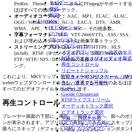
ナビゲーション
ProRes、Theora、WMV — さらにFFmpegがサポートす
接続
ほぼすべての他のコーデック。
設定
オーディオコーデック：
AAC、MP3、FLAC、ALAC、
Evervideo
OGG / Vorbis、OPUS、AC-3、EAC-3、DTS、AMR、
ナビゲーション
WMA、APE、TTA、MPC、WV — その他多数。
ファイル
字幕フォーマット：
SRT、VTT (WebVTT)、ASS / SSA
プレイリスト
および埋め込みテキストまたは画像字幕トラック。
メディアプレーヤー
ストリーミングプロトコル：
HTTP / HTTPS、HLS
メディアプレーヤーへのアクセス
(m3u8)、RTSP（IPカメラとIPTV）、SMB / WebDAV /
対応ビデオおよびオーディオ形式
FTP / SFTP / NFS / DLNA経由の直接ファイルストリーミ
再生コントロール
ング。
リピートとシャッフル
これにより、MKVリップ、防犯カメラRTSPストリーム、AV
ピクチャーインピクチャー（PiP
webmウェブダウンロードを含む、遭遇する可能性のあるほぼ
コンパクトプレーヤー
AirPlay 2
すべてのビデオファイルをカバーします。
Google Chromecast
RTSPライブストリーム
再生コントロール
オーディオトラック選択
ビデオトラック選択
プレーヤー画面の下部に、再生、一時停止、次へ、前へのボ
字幕 — 内部と外部
ンが表示されます。アプリ設定で有効にできる前にスキップ
オーディオイコライザー
後ろにスキップ（デフォルト10秒）などのオプションボタン
ビデオイコライザー