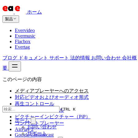
ホーム
製品
Evervideo
Evermusic
Flacbox
Evertag
ブログ
ドキュメント
サポート
法的情報
お問い合わせ
会社概
要
このページの内容
メディアプレーヤーへのアクセス
対応ビデオおよびオーディオ形式
再生コントロール
CTRL K
リピートとシャッフル
ピクチャーインピクチャー（PiP）
ホーム
コンパクトプレーヤー
お問い合わせ
AirPlay 2
サポート
Google Chromecast