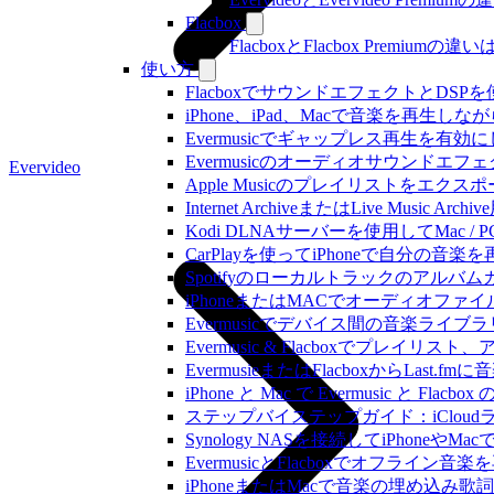
Flacbox
FlacboxとFlacbox Premium
使い方
FlacboxでサウンドエフェクトとDSPを使う方
iPhone、iPad、Macで音楽を再
Evermusicでギャップレス再生を有効
Evermusicのオーディオサウン
Evervideo
Apple Musicのプレイリストをエクスポ
Internet ArchiveまたはLive Musi
Kodi DLNAサーバーを使用してMac / PC
CarPlayを使ってiPhoneで自分の音
Spotifyのローカルトラックのア
iPhoneまたはMACでオーディオフ
Evermusicでデバイス間の音楽ラ
Evermusic & Flacboxでプ
EvermusieまたはFlacboxからLas
iPhone と Mac で Evermusic 
ステップバイステップガイド：iCloudライ
Synology NASを接続してiPhoneや
EvermusicとFlacboxでオフ
iPhoneまたはMacで音楽の埋め込み