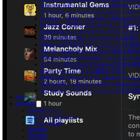
WiFi-Driveを使ってパソコンからiPho
クラウドストレージにファイルをアップロードしてEv
Evermusic、Flacbox、EvertagからBlu
YouTubeから音楽をダウンロードしてiPho
Googleアカウントからサードパーティアプ
iPhoneで音楽を再生しながらビデオを録画
Windows 10でDLNAメディアサーバーを有
WD My Cloud HomeからiPhoneで音楽を再
WiFi-Driveを使ってiTunesなしでパソコ
オフライン時にiPhoneでDropboxの音楽を
iPhoneとMacでID3タグを編集する方法
iPhoneでローカルファイル（iTunesファ
SMBを使用してMacまたはPCからiPhone
App Storeからアプリをインストールす
サポート
法的情報
Cookieポリシー
プライバシーポリシー
ライセンス契約
法的通知
利用規約