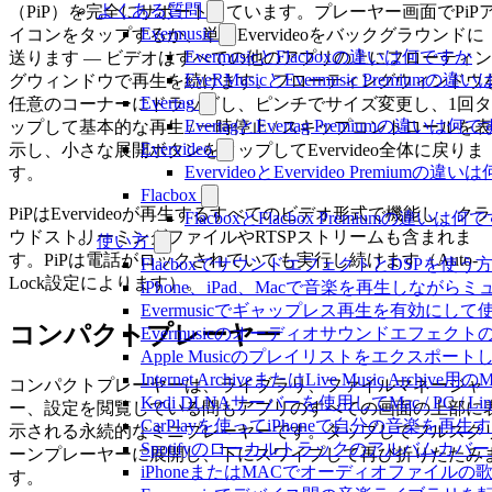
よくある質問
（PiP）を完全にサポートしています。プレーヤー画面でPiP
Evermusic
イコンをタップするか、単にEvervideoをバックグラウンドに
EvermusicとFlacboxの違いは何ですか
送ります — ビデオはすべての他のアプリの上にフローティン
EveRMusicとEvermusic Premiumの
グウィンドウで再生を続けます。フローティングウィンドウ
Evertag
任意のコーナーにドラッグし、ピンチでサイズ変更し、1回タ
EvertagとEvertag Premiumの違いは何
ップして基本的な再生 / 一時停止 / スキップコントロールを表
Evervideo
示し、小さな展開ボタンをタップしてEvervideo全体に戻りま
EvervideoとEvervideo Premiumの
す。
Flacbox
PiPはEvervideoが再生するすべてのビデオ形式で機能し、クラ
FlacboxとFlacbox Premiumの違いは
ウドストリーミングファイルやRTSPストリームも含まれま
使い方
す。PiPは電話がロックされていても実行し続けます（Auto-
FlacboxでサウンドエフェクトとDSPを使う方法: 
Lock設定によります）。
iPhone、iPad、Macで音楽を再生しな
Evermusicでギャップレス再生を有効にして
コンパクトプレーヤー
Evermusicのオーディオサウンドエフ
Apple Musicのプレイリストをエクスポートし
Internet ArchiveまたはLive Music Ar
コンパクトプレーヤーは、ライブラリ、ファイルマネージャ
Kodi DLNAサーバーを使用してMac / PC / L
ー、設定を閲覧している間もアプリのすべての画面の上部に
CarPlayを使ってiPhoneで自分の音楽を再生
示される永続的なミニプレーヤーです。タップしてフルスク
Spotifyのローカルトラックのアルバム
ーンプレーヤーに展開し、下にスワイプして再び折りたたみ
iPhoneまたはMACでオーディオファイル
す。