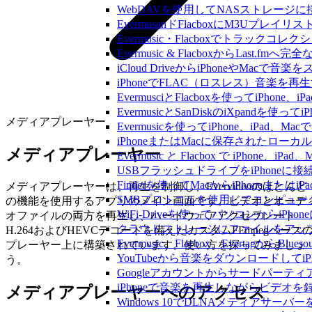
WebDAVを使用してNASストレージに接
EvermusanドFlacboxにM3Uプレ
Evermusic・Flacboxでトラック
Evermusic & FlacboxからLast
iCloud DriveからiPhoneやMac
iPhoneでFLAC（ロスレス）音楽を再
EvermusciとFlacboxを使ってiP
EvermusicとSanDiskのiXpand
メディアプレーヤー
Evermusicを使ってiPhone、iPad
iPhoneまたはMacに保存されたロー
メディアプレーヤー
Evermusic と Flacbox で iPho
USBフラッシュドライブをiPhone
Finderを使ってMacからiPhoneまた
メディアプレーヤーは、再生を制御し、Evervideoのほとんど
SMBプロトコルを使用してコンピュータ
の機能を使用するアプリのメイン画面です。ビデオとオーデ
WiFi-Driveを使ってパソコンからi
オファイルの両方を再生し、ハードウェアアクセラレート
クラウドストレージにファイルをアップロードし
H.264およびHEVCデコードを備えたカスタムFFmpegベース
Evermusic、Flacbox、Evertagか
プレーヤー上に構築されています。使い方を探ってみましょ
YouTubeから音楽をダウンロードしてi
う。
Googleアカウントからサードパーテ
iPhoneで音楽を再生しながらビデオを
メディアプレーヤーへのアクセス
Windows 10でDLNAメディアサーバ