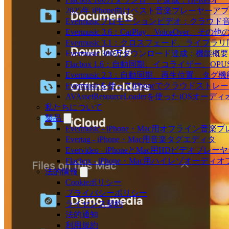
2025年 iPhone向けベスト音楽プレーヤーア
Evermusicプロモーションビデオ：クラウ
Evermusic 3.6：CarPlay、VoiceOver、そ
Evermusic 3.1：クロスフェード、ライブ
Evermusic 300万ダウンロード達成：機能概要
Flacbox 1.6：自動同期、イコライザー、OP
Evermusic 2.3：自動同期、再生位置、タグ機
Evermusicを使ってiPhoneでクラウド
AVAssetResourceLoaderを使ったiOSオ
私たちについて
製品
Evermusic - iPhone・Mac用オフライン音
Evertag - iPhone・Mac用音楽タグエディタ
Evervideo - iPhoneとMac用HDビデオプレー
Flacbox - iPhone・Mac用ハイレゾオーデ
法的情報
Cookieポリシー
プライバシーポリシー
ライセンス契約
法的通知
利用規約