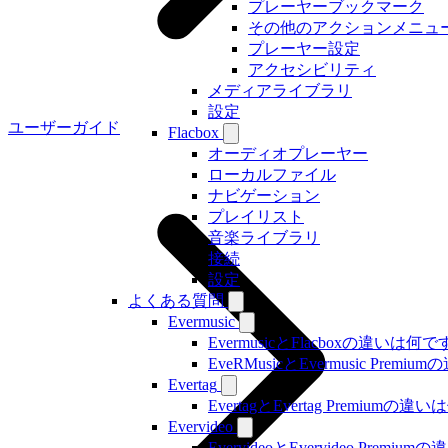
プレーヤーブックマーク
その他のアクションメニュ
プレーヤー設定
アクセシビリティ
メディアライブラリ
設定
ユーザーガイド
Flacbox
オーディオプレーヤー
ローカルファイル
ナビゲーション
プレイリスト
音楽ライブラリ
接続
設定
よくある質問
Evermusic
EvermusicとFlacboxの違いは何
EveRMusicとEvermusic Prem
Evertag
EvertagとEvertag Premiumの
Evervideo
EvervideoとEvervideo Prem