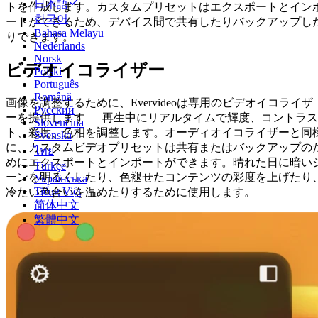
日本語
トを作成します。カスタムプリセットはエクスポートとイン
한국어
ートができるため、デバイス間で共有したりバックアップし
Bahasa Melayu
りできます。
Nederlands
Norsk
ビデオイコライザー
Polski
Português
Română
画像を調整するために、Evervideoは専用のビデオイコライザ
Русский
ーを提供します — 再生中にリアルタイムで輝度、コントラス
Slovenčina
ト、彩度、色相を調整します。オーディオイコライザーと同
Svenska
に、カスタムビデオプリセットは共有またはバックアップの
ไทย
めにエクスポートとインポートができます。晴れた日に暗い
Türkçe
ーンを明るくしたり、色褪せたコンテンツの彩度を上げたり
Українська
Tiếng Việt
冷たい色合いを温めたりするために使用します。
简体中文
繁體中文