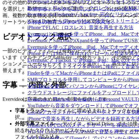
EvermusanドFlacboxにM3Uプレイリストをイン
のその他のアクションボタンをタップしてオーディオトラッ
Evermusic・Flacboxでトラックコレクションを
を選択し、希望するトラックを選択します。これは外国語映
Evermusic & FlacboxからLast.fmへ完全な
画、複数の吹き替えを持つBDMV / MKVファイル、コメンタ
iCloud DriveからiPhoneやMacで音楽をストリ
リートラック付きの教育コンテンツに不可欠です。
iPhoneでFLAC（ロスレス）音楽を再生する方法
EvermusciとFlacboxを使ってiPhone、iP
ビデオトラック選択
EvermusicとSanDiskのiXpandを使ってiP
Evermusicを使ってiPhone、iPad、Macでオー
一部のビデオファイルには複数のビデオストリームが含まれ
iPhoneまたはMacに保存されたローカル音楽を再
います（マルチアングルBlu-ray、代替カット）。その他のア
Evermusic と Flacbox で iPhone、iPad
ションメニューからビデオトラックを選択して、再生中に切
USBフラッシュドライブをiPhoneに接続して音
替えます。
Finderを使ってMacからiPhoneまたはiPadにフ
SMBプロトコルを使用してコンピュータからiPho
字幕 — 内部と外部
WiFi-Driveを使ってパソコンからiPhoneにワ
クラウドストレージにファイルをアップロードしてEverm
Evervideoは字幕のきめ細かい制御を提供します：
Evermusic、Flacbox、EvertagからBluesou
YouTubeから音楽をダウンロードしてiPhoneで
字幕トラック
— ファイルに埋め込まれたトラックから
Googleアカウントからサードパーティアプリを切
択。
iPhoneで音楽を再生しながらビデオを録画する方
外部字幕ファイル
— デバイス、iCloud Drive、または接
Windows 10でDLNAメディアサーバーを有効にし
続されたクラウドサービスから
、
、
、
.srt
.vtt
.ass
.ssa
WD My Cloud HomeからiPhoneで音楽を再生する
ファイルを読み込み。
WiFi-Driveを使ってiTunesなしでパソコンから