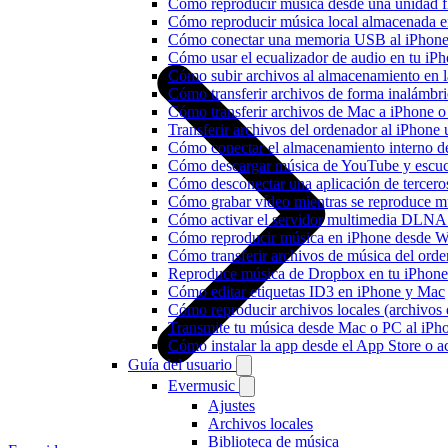
Cómo reproducir música desde una unidad 
Cómo reproducir música local almacenada e
Cómo conectar una memoria USB al iPhone y 
Cómo usar el ecualizador de audio en tu iP
Cómo subir archivos al almacenamiento en l
Cómo transferir archivos de forma inalámbr
Cómo transferir archivos de Mac a iPhone o
Transferir archivos del ordenador al iPhon
Cómo conectar el almacenamiento interno 
Cómo descargar música de YouTube y escuc
Cómo desconectar una aplicación de tercero
Cómo grabar vídeo mientras se reproduce mú
Cómo activar el servidor multimedia DLNA 
Cómo reproducir música en iPhone desd
Cómo transferir archivos de música del ord
Reproduce música de Dropbox en tu iPhone 
Cómo editar etiquetas ID3 en iPhone y Mac
Cómo reproducir archivos locales (archivos
Transmite tu música desde Mac o PC al iP
Cómo instalar la app desde el App Store o 
Guía del usuario
Evermusic
Ajustes
Archivos locales
Biblioteca de música