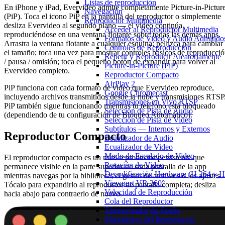
Listas de reproducción
En iPhone y iPad, Evervideo admite completamente Picture-in-Pictur
Navegación
(PiP). Toca el icono PiP en la pantalla del reproductor o simplemente
Reproductor Multimedia
desliza Evervideo al segundo plano — el video continúa
Acceder al Reproductor Multimedia
reproduciéndose en una ventana flotante sobre todas las demás apps.
Formatos de Video y Audio Admitido
Arrastra la ventana flotante a cualquier esquina; pellizca para cambiar
Controles de Reproducción
el tamaño; toca una vez para mostrar controles básicos de reproducci
Repetir y Reproducir Aleatoriamente
/ pausa / omisión; toca el pequeño botón de expandir para volver al
Picture-in-Picture (PiP)
Evervideo completo.
Reproductor Compacto
AirPlay 2
PiP funciona con cada formato de video que Evervideo reproduce,
Google Chromecast
incluyendo archivos transmitidos desde la nube y transmisiones RTSP
Transmisiones en Vivo RTSP
PiP también sigue funcionando mientras tu teléfono está bloqueado
Selección de Pista de Audio
(dependiendo de tu configuración de Bloqueo Automático).
Selección de Pista de Video
Subtítulos — Internos y Externos
Reproductor Compacto
Ecualizador de Audio
Ecualizador de Video
Modo de Escalado de Video
El reproductor compacto es un mini reproductor persistente que
Rotación de Video
permanece visible en la parte superior de cada pantalla de la app
Decodificación Hardware (H.264 y
mientras navegas por la biblioteca, el gestor de archivos o los ajustes.
Viewport VR 360°
Tócalo para expandirlo al reproductor de pantalla completa; desliza
Velocidad de Reproducción
hacia abajo para contraerlo de nuevo.
Cola del Reproductor
Temporizador de Sueño
Marcadores del Reproductor