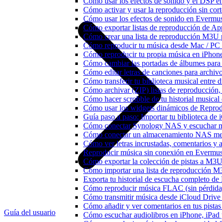
Cómo usar los efectos de sonido y el DSP e
Cómo activar y usar la reproducción sin cor
Cómo usar los efectos de sonido en Evermusi
Cómo exportar listas de reproducción de Ap
Cómo crear una lista de reproducción M3U p
Cómo reproducir tu música desde Mac / PC
Cómo reproducir tu propia música en iPhon
Cómo cambiar las portadas de álbumes para pi
Cómo editar letras de canciones para archi
Cómo transferir tu biblioteca musical entre 
Cómo archivar (ZIP) listas de reproducción, 
Cómo hacer scrobble de tu historial musica
Cómo usar los widgets dinámicos de Reprod
Guía paso a paso: Importar tu biblioteca de
Cómo conectar Synology NAS y escuchar m
Cómo conectar un almacenamiento NAS me
Cómo ver letras incrustadas, comentarios y
Reproducir música sin conexión en Evermusic
Cómo exportar la colección de pistas a M
Cómo importar una lista de reproducción 
Exporta tu historial de escucha completo de
Cómo reproducir música FLAC (sin pérdida
Cómo transmitir música desde iCloud Drive
Cómo añadir y ver comentarios en tus pista
Guía del usuario
Cómo escuchar audiolibros en iPhone, iPa