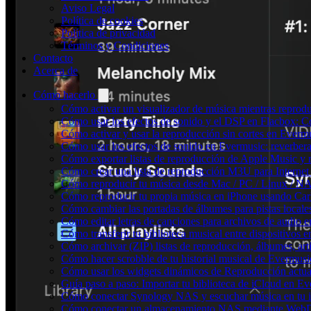
Aviso Legal
Política de cookies
Política de privacidad
Términos y Condiciones
Contacto
Acerca de
Cómo hacerlo
Cómo activar un visualizador de música mientras reprod
Cómo usar los efectos de sonido y el DSP en Flacbox: C
Cómo activar y usar la reproducción sin cortes en Everm
Cómo usar los efectos de sonido en Evermusic: reverbera
Cómo exportar listas de reproducción de Apple Music y 
Cómo crear una lista de reproducción M3U para Internet
Cómo reproducir tu música desde Mac / PC / Linux / N
Cómo reproducir tu propia música en iPhone usando Car
Cómo cambiar las portadas de álbumes para pistas locales 
Cómo editar letras de canciones para archivos de audio
Cómo transferir tu biblioteca musical entre dispositivos 
Cómo archivar (ZIP) listas de reproducción, álbumes, arti
Cómo hacer scrobble de tu historial musical de Evermusi
Cómo usar los widgets dinámicos de Reproducción actua
Guía paso a paso: Importar tu biblioteca de iCloud en E
Cómo conectar Synology NAS y escuchar música en tu 
Cómo conectar un almacenamiento NAS mediante WebDA