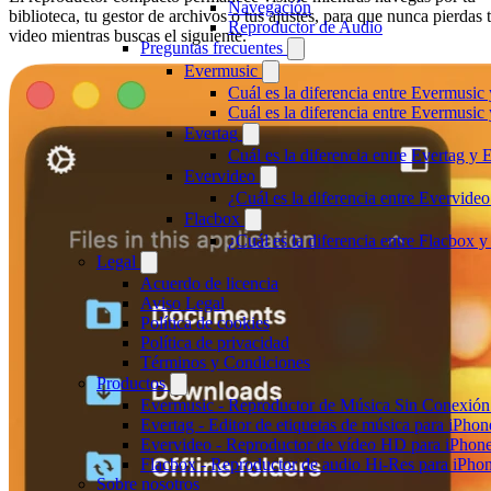
Navegación
biblioteca, tu gestor de archivos o tus ajustes, para que nunca pierdas 
Reproductor de Audio
video mientras buscas el siguiente.
Preguntas frecuentes
Evermusic
Cuál es la diferencia entre Evermusic
Cuál es la diferencia entre Evermusi
Evertag
Cuál es la diferencia entre Evertag y
Evervideo
¿Cuál es la diferencia entre Evervid
Flacbox
¿Cuál es la diferencia entre Flacbox
Legal
Acuerdo de licencia
Aviso Legal
Política de cookies
Política de privacidad
Términos y Condiciones
Productos
Evermusic - Reproductor de Música Sin Conexión
Evertag - Editor de etiquetas de música para iPho
Evervideo - Reproductor de vídeo HD para iPhon
Flacbox - Reproductor de audio Hi-Res para iPho
Sobre nosotros