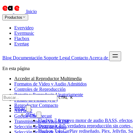
Inicio
Productos
Evervideo
Evermusic
Flacbox
Evertag
Blog
Documentación
Soporte
Legal
Contacto
Acerca de
En esta página
Acceder al Reproductor Multimedia
Formatos de Video y Audio Admitidos
Controles de Reproducción
Repetir y Reproducir Aleatoriamente
CTRL K
Picture-in-Picture (PiP)
Reproductor Compacto
Inicio
AirPlay 2
Blog
Google Chromecast
Flacbox 7.6: nuevo motor de audio BASS, efectos,
Transmisiones en Vivo RTSP
Evermusic 8.7: verdadera reproducción sin cortes,
Selección de Pista de Audio
Flacbox 7.4: CarPlay rediseñado, Plex, Jellyfin, 
Selección de Pista de Video