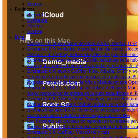
Soporte
Productos
Evervideo
Evermusic
Flacbox
Evertag
Blog
Flacbox 7.6: nuevo motor de audio BASS, efectos, DSP y
Evermusic 8.7: verdadera reproducción sin cortes, efect
Flacbox 7.4: CarPlay rediseñado, Plex, Jellyfin, Subson
Evervideo 1.7: nuevos Plex, Jellyfin, streaming en la nu
Evertag 4.2: nuevas conexiones de nube y opciones del ed
Evermusic 8.6: nuevo CarPlay, Plex, Jellyfin, SFTP y wid
Los mejores reproductores de música en la nube para iP
Exportar artículos de blog de Wix a Markdown con Ope
Reproduce FLAC y DSD sin pérdidas en iPhone y Mac 
Mejor reproductor de música en la nube para iPhone e iP
Evermusic 6.8: Aliyun Drive, Synology, nuevos estilos de
Evermusic Pro en Setapp Mobile: música en la nube par
Evermusic alcanza los 11 millones de descargas en todo
Flacbox alcanza 1 millón de descargas: audio Hi-Res
Las 5 mejores aplicaciones de reproductor de música pa
Vídeo promocional de Evermusic: reproductor de música
Evermusic 3.6: CarPlay, VoiceOver y más
Evermusic 3.1: Crossfade, sincronización de biblioteca y