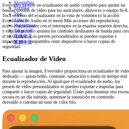
Slovenčina
Evervideo incluye un ecualizador de audio completo para ajustar las
Svenska
bandas sonoras de video para tus auriculares, altavoces o equipo hi-fi.
ไทย
Toca el icono del ecualizador en la vista de volumen (o la acción
Türkçe
Ecualizador de Audio en el menú Más acciones del reproductor),
Українська
activa el ecualizador con el interruptor en la esquina superior derecha,
Tiếng Việt
y elige un preset o arrastra los controles deslizantes de banda para cre
简体中文
el tuyo propio. Los presets personalizados se pueden exportar e
importar para compartirlos entre dispositivos o hacer copias de
繁體中文
seguridad.
Ecualizador de Video
Para ajustar la imagen, Evervideo proporciona un ecualizador de vide
dedicado — ajusta brillo, contraste, saturación y matiz en tiempo real
durante la reproducción. Al igual que el ecualizador de audio, los
presets de video personalizados se pueden exportar e importar para
compartir o hacer copias de seguridad. Úsalo para iluminar una escen
oscura en un día soleado, aumentar la saturación en contenido
desvaído o calentar un tono de color frío.