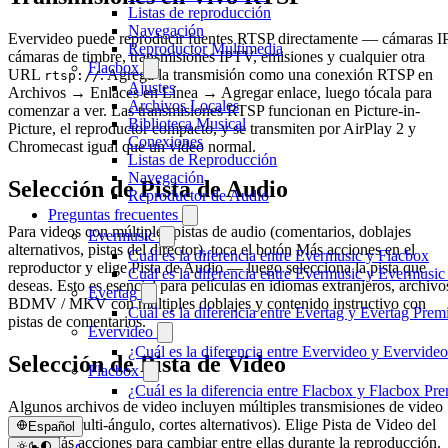
Listas de reproducción
Navegación
Evervideo puede reproducir fuentes RTSP directamente — cámaras IP
Reproductor Multimedia
cámaras de timbre, transmisiones IPTV, emisiones y cualquier otra
Flacbox
URL
. Agrega la transmisión como una conexión RTSP en
rtsp://
Ajustes
Archivos → Enlaces en Línea → Agregar enlace, luego tócala para
Archivos Locales
comenzar a ver. Las transmisiones RTSP funcionan en Picture-in-
Biblioteca Musical
Picture, el reproductor compacto, y se transmiten por AirPlay 2 y
Conexiones
Chromecast igual que un video normal.
Listas de Reproducción
Navegación
Selección de Pista de Audio
Reproductor de Audio
Preguntas frecuentes
Para videos con múltiples pistas de audio (comentarios, doblajes
Evermusic
alternativos, pistas del director), toca el botón Más acciones en el
Cuál es la diferencia entre Evermusic y Flacbox
reproductor y elige Pista de Audio — luego selecciona la pista que
Cuál es la diferencia entre Evermusic y Evermusi
deseas. Esto es esencial para películas en idiomas extranjeros, archivo
Evertag
BDMV / MKV con múltiples doblajes y contenido instructivo con
Cuál es la diferencia entre Evertag y Evertag Pre
pistas de comentarios.
Evervideo
¿Cuál es la diferencia entre Evervideo y Evervid
Selección de Pista de Video
Flacbox
¿Cuál es la diferencia entre Flacbox y Flacbox P
Algunos archivos de video incluyen múltiples transmisiones de video
(Blu-rays multi-ángulo, cortes alternativos). Elige Pista de Video del
Español
menú Más acciones para cambiar entre ellas durante la reproducción.
عربي