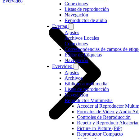
Evervideo
Conexiones
Listas de reproducción
Navegación
Reproductor de audio
Evertag
Ajustes
Archivos Locales
Conexiones
Correspondencias de campos de etiqu
Editor de Etiquetas
Navegación
Evervideo
Ajustes
Archivos
Biblioteca multimedia
Listas de reproducción
Navegación
Reproductor Multimedia
Acceder al Reproductor Multim
Formatos de Video y Audio Ad
Controles de Reproducción
Repetir y Reproducir Aleatoria
Picture-in-Picture (PiP)
Reproductor Compacto