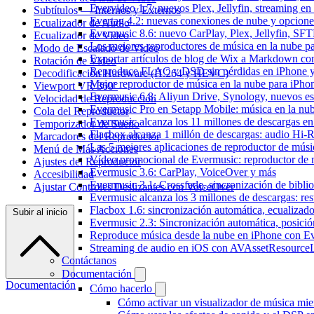
Evervideo 1.7: nuevos Plex, Jellyfin, streaming en
Subtítulos — Internos y Externos
Evertag 4.2: nuevas conexiones de nube y opciones 
Ecualizador de Audio
Evermusic 8.6: nuevo CarPlay, Plex, Jellyfin, SFTP
Ecualizador de Video
Los mejores reproductores de música en la nube p
Modo de Escalado de Video
Exportar artículos de blog de Wix a Markdown c
Rotación de Video
Reproduce FLAC y DSD sin pérdidas en iPhone 
Decodificación Hardware (H.264 y HEVC)
Mejor reproductor de música en la nube para iPho
Viewport VR 360°
Evermusic 6.8: Aliyun Drive, Synology, nuevos esti
Velocidad de Reproducción
Evermusic Pro en Setapp Mobile: música en la nu
Cola del Reproductor
Evermusic alcanza los 11 millones de descargas e
Temporizador de Sueño
Flacbox alcanza 1 millón de descargas: audio Hi-
Marcadores del Reproductor
Las 5 mejores aplicaciones de reproductor de mús
Menú de Más Acciones
Vídeo promocional de Evermusic: reproductor de 
Ajustes del Reproductor
Evermusic 3.6: CarPlay, VoiceOver y más
Accesibilidad
Evermusic 3.1: Crossfade, sincronización de biblio
Ajustar Controles Deslizantes con VoiceOver
Evermusic alcanza los 3 millones de descargas: r
Flacbox 1.6: sincronización automática, ecualiza
Subir al inicio
Evermusic 2.3: Sincronización automática, posició
Reproduce música desde la nube en iPhone con E
Streaming de audio en iOS con AVAssetResource
Contáctanos
Documentación
Documentación
Cómo hacerlo
Cómo activar un visualizador de música mie