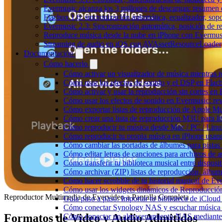
Evermusic alcanza los 3 millones de descargas: resumen 
Flacbox 1.6: sincronización automática, ecualizador, so
Evermusic 2.3: Sincronización automática, posición de r
Reproduce música desde la nube en iPhone con Evermus
Streaming de audio en iOS con AVAssetResourceLoader
Documentación
Cómo hacerlo
Cómo activar un visualizador de música mientras 
Cómo usar los efectos de sonido y el DSP en Flac
Cómo activar y usar la reproducción sin cortes en
Cómo usar los efectos de sonido en Evermusic: rev
Cómo exportar listas de reproducción de Apple Mu
Cómo crear una lista de reproducción M3U para In
Cómo reproducir tu música desde Mac / PC / Lin
Cómo reproducir tu propia música en iPhone usan
Cómo cambiar las portadas de álbumes para pistas l
Cómo editar letras de canciones para archivos de
Cómo transferir tu biblioteca musical entre dispos
Cómo archivar (ZIP) listas de reproducción, álbumes
Cómo hacer scrobble de tu historial musical de Ev
Cómo usar los widgets dinámicos de Reproducción
Reproductor Multimedia de Evervideo a Pantalla Completa
Guía paso a paso: Importar tu biblioteca de iClou
Cómo conectar Synology NAS y escuchar música 
Formatos de Video y Audio Admitidos
Cómo conectar un almacenamiento NAS mediante