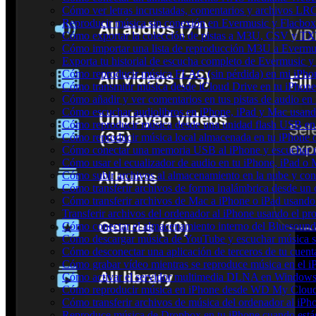
Cómo ver letras incrustadas, comentarios y archivos LR
Reproducir música sin conexión en Evermusic y Flacbox: 
Cómo exportar la colección de pistas a M3U, CSV y TX
Cómo importar una lista de reproducción M3U a Evermu
Exporta tu historial de escucha completo de Evermusic y
Cómo reproducir música FLAC (sin pérdida) en mi iPho
Cómo transmitir música desde iCloud Drive en tu iPhon
Cómo añadir y ver comentarios en tus pistas de audio e
Cómo escuchar audiolibros en iPhone, iPad y Mac usan
Cómo reproducir música desde una unidad flash USB e
Cómo reproducir música local almacenada en tu iPhone
Cómo conectar una memoria USB al iPhone y escuchar mús
Cómo usar el ecualizador de audio en tu iPhone, iPad o
Cómo subir archivos al almacenamiento en la nube y con
Cómo transferir archivos de forma inalámbrica desde un
Cómo transferir archivos de Mac a iPhone o iPad usando
Transferir archivos del ordenador al iPhone usando el p
Cómo conectar el almacenamiento interno del Bluesou
Cómo descargar música de YouTube y escuchar música s
Cómo desconectar una aplicación de terceros de tu cuen
Cómo grabar vídeo mientras se reproduce música en el i
Cómo activar el servidor multimedia DLNA en Windows 
Cómo reproducir música en iPhone desde WD My Clo
Cómo transferir archivos de música del ordenador al iP
Reproduce música de Dropbox en tu iPhone cuando estás