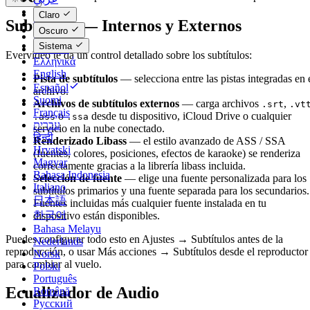
Català
Claro
Subtítulos — Internos y Externos
Čeština
Oscuro
Dansk
Sistema
Deutsch
Evervideo te da un control detallado sobre los subtítulos:
Ελληνικά
English
Pista de subtítulos
— selecciona entre las pistas integradas en 
Español
archivo.
Suomi
Archivos de subtítulos externos
— carga archivos
,
.srt
.vt
Français
o
desde tu dispositivo, iCloud Drive o cualquier
.ass
.ssa
עברית
servicio en la nube conectado.
हिन्दी
Renderizado Libass
— el estilo avanzado de ASS / SSA
Hrvatski
(fuentes, colores, posiciones, efectos de karaoke) se renderiza
Magyar
correctamente gracias a la librería libass incluida.
Bahasa Indonesia
Selección de fuente
— elige una fuente personalizada para los
Italiano
subtítulos primarios y una fuente separada para los secundarios.
日本語
Fuentes incluidas más cualquier fuente instalada en tu
한국어
dispositivo están disponibles.
Bahasa Melayu
Puedes configurar todo esto en Ajustes → Subtítulos antes de la
Nederlands
reproducción, o usar Más acciones → Subtítulos desde el reproductor
Norsk
para cambiar al vuelo.
Polski
Português
Ecualizador de Audio
Română
Русский