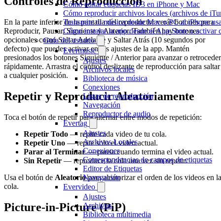
Controles de Reproducción
Cómo editar etiquetas ID3 en iPhone y Mac
Cómo reproducir archivos locales (archivos de iTu
Transmite tu música desde Mac o PC al iPhone 
En la parte inferior de la pantalla del reproductor verás botones para
Cómo instalar la app desde el App Store o activar
Reproducir, Pausar, Siguiente y Anterior. También hay botones
opcionales como Saltar Adelante y Saltar Atrás (10 segundos por
Guía del usuario
defecto) que puedes activar en los ajustes de la app. Mantén
Evermusic
presionados los botones Siguiente / Anterior para avanzar o retroceder
Ajustes
rápidamente. Arrastra el control deslizante de reproducción para saltar
Archivos locales
a cualquier posición.
Biblioteca de música
Conexiones
Repetir y Reproducir Aleatoriamente
Listas de reproducción
Navegación
Reproductor de audio
Toca el botón de repetir para alternar entre modos de repetición:
Evertag
Ajustes
Repetir Todo
— repite cada video de tu cola.
Archivos Locales
Repetir Uno
— repite solo el video actual.
Conexiones
Parar al Terminar
— pausa cuando termina el video actual.
Correspondencias de campos de etiquetas
Sin Repetir
— reproduce la cola una vez sin repetir.
Editor de Etiquetas
Navegación
Usa el botón de
Aleatorio
para aleatorizar el orden de los videos en l
cola.
Evervideo
Ajustes
Picture-in-Picture (PiP)
Archivos
Biblioteca multimedia