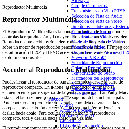
AirPlay 2
Google Chromecast
Reproductor Multimedia
Transmisiones en Vivo RTSP
Selección de Pista de Audio
Reproductor Multimedia
Selección de Pista de Video
Subtítulos — Internos y Extern
El Reproductor Multimedia es la pantalla principal de la app donde
Ecualizador de Audio
controlas la reproducción y la mayoría de las funciones de Evervideo.
Ecualizador de Video
Reproduce tanto archivos de video como de audio y está construido
Modo de Escalado de Video
sobre un motor de reproducción personalizado basado en FFmpeg co
Rotación de Video
decodificación H.264 y HEVC acelerada por hardware. Vamos a
Decodificación Hardware (H.
explorar cómo usarlo.
Viewport VR 360°
Velocidad de Reproducción
Cola del Reproductor
Acceder al Reproductor Multimedia
Temporizador de Sueño
Marcadores del Reproductor
Puedes llegar al reproductor de pantalla completa desde la barra de
Menú de Más Acciones
reproductor compacto. En iPhone, el reproductor compacto se
Ajustes del Reproductor
encuentra en la parte superior de la pantalla principal. En iPad y Mac,
Accesibilidad
está en el lado izquierdo (o en la parte superior del panel principal).
Flacbox
Para contraer el reproductor de pantalla completa de vuelta a la vista
Ajustes
compacta, toca el botón de cerrar en la esquina inferior derecha o
Archivos Locales
desliza hacia abajo. Para ocultar completamente el reproductor
Biblioteca Musical
compacto, toca y desliza hacia abajo una vez más.
Conexiones
Listas de Reproducción
El reproductor compacto permanece visible mientras navegas por tu