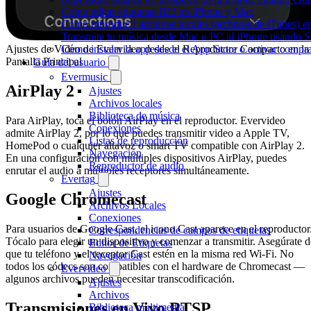
Cómo editar etiquetas ID3 en iPhone y Mac
Cómo reproducir archivos locales (archivos de iTunes) e
Transmite tu música desde Mac o PC al iPhone usando
Ajustes de Video de Evervideo desde el Reproductor Compacto en la
Cómo instalar la app desde el App Store o activar compr
Pantalla Principal
Guía del usuario
Evermusic
AirPlay 2
Ajustes
Archivos locales
Biblioteca de música
Para AirPlay, toca el botón AirPlay en el reproductor. Evervideo
Conexiones
admite AirPlay 2, por lo que puedes transmitir video a Apple TV,
Listas de reproducción
HomePod o cualquier altavoz o smart TV compatible con AirPlay 2.
Navegación
En una configuración con múltiples dispositivos AirPlay, puedes
Reproductor de audio
enrutar el audio a múltiples receptores simultáneamente.
Evertag
Ajustes
Google Chromecast
Archivos Locales
Conexiones
Para usuarios de Google Cast, el icono Cast aparece en el reproductor
Correspondencias de campos de etiquetas
Tócalo para elegir un dispositivo y comenzar a transmitir. Asegúrate d
Editor de Etiquetas
que tu teléfono y el receptor Cast estén en la misma red Wi-Fi. No
Navegación
todos los códecs son compatibles con el hardware de Chromecast —
Evervideo
algunos archivos pueden necesitar transcodificación.
Ajustes
Archivos
Transmisiones en Vivo RTSP
Biblioteca multimedia