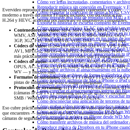
Cómo ver letras incrustadas, comentarios y archi
Reproducir música sin conexión en Evermusic y Fla
Evervideo reproduce prácticamente cualquier contenedor y códec
Cómo exportar la colección de pistas a M3U, CS
moderno a través del motor FFmpeg incluido, con decodificación
Cómo importar una lista de reproducción M3U a 
H.264 y HEVC acelerada por hardware en dispositivos compatibles.
Exporta tu historial de escucha completo de Everm
Cómo reproducir música FLAC (sin pérdida) en m
Contenedores de video:
MP4, M4V, MKV, MOV, AVI, FLV,
Cómo transmitir música desde iCloud Drive en tu
WMV, ASF, WebM, TS, M2TS, MTS, MPG, MPEG, OGV,
Cómo añadir y ver comentarios en tus pistas de a
3GP, 3G2, F4V, RM, RMVB, VOB, DAT — y muchos más.
Cómo escuchar audiolibros en iPhone, iPad y Ma
Códecs de video:
H.264 (AVC), H.265 (HEVC), VP9, VP8,
Cómo reproducir música desde una unidad flash 
AV1, MPEG-2, MPEG-4, MJPEG, ProRes, Theora, WMV —
Cómo reproducir música local almacenada en tu 
más prácticamente cualquier otro códec que FFmpeg admite.
Cómo conectar una memoria USB al iPhone y escuch
Códecs de audio:
AAC, MP3, FLAC, ALAC, OGG / Vorbis,
Cómo usar el ecualizador de audio en tu iPhone, 
OPUS, AC-3, EAC-3, DTS, AMR, WMA, APE, TTA, MPC,
Cómo subir archivos al almacenamiento en la nube
WV — y muchos más.
Cómo transferir archivos de forma inalámbrica de
Formatos de subtítulos:
SRT, VTT (WebVTT), ASS / SSA y
Cómo transferir archivos de Mac a iPhone o iPad 
pistas de subtítulos de texto o imagen integradas.
Transferir archivos del ordenador al iPhone usan
Protocolos de streaming:
HTTP / HTTPS, HLS (m3u8), RTS
Cómo conectar el almacenamiento interno del Bl
(cámaras IP e IPTV) y streaming directo de archivos mediante
Cómo descargar música de YouTube y escuchar mú
SMB / WebDAV / FTP / SFTP / NFS / DLNA.
Cómo desconectar una aplicación de terceros de t
Cómo grabar vídeo mientras se reproduce música e
Eso cubre prácticamente cualquier archivo de video que sea probable
Cómo activar el servidor multimedia DLNA en Wi
que encuentres — incluyendo rips MKV, transmisiones RTSP de
Cómo reproducir música en iPhone desde WD M
cámaras de seguridad y descargas web AV1 webm.
Cómo transferir archivos de música del ordenador
Reproduce música de Dropbox en tu iPhone cuando