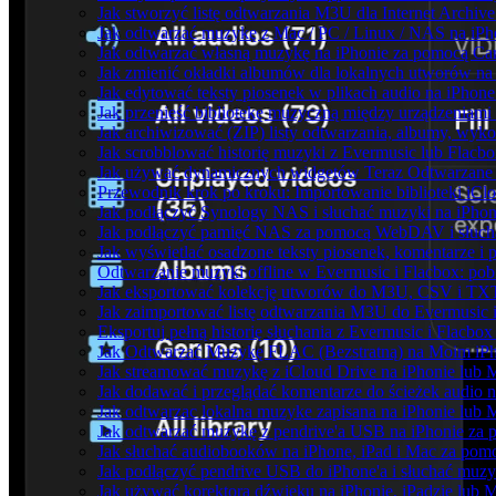
Jak stworzyć listę odtwarzania M3U dla Internet Archiv
Jak odtwarzać muzykę z Mac / PC / Linux / NAS na i
Jak odtwarzać własną muzykę na iPhonie za pomocą Ca
Jak zmienić okładki albumów dla lokalnych utworów na S
Jak edytować teksty piosenek w plikach audio na iPho
Jak przenieść bibliotekę muzyczną między urządzeniam
Jak archiwizować (ZIP) listy odtwarzania, albumy, wyko
Jak scrobblować historię muzyki z Evermusic lub Flacbo
Jak używać dynamicznych widgetów Teraz Odtwarzane w
Przewodnik krok po kroku: Importowanie biblioteki iCl
Jak podłączyć Synology NAS i słuchać muzyki na iPhon
Jak podłączyć pamięć NAS za pomocą WebDAV i słucha
Jak wyświetlać osadzone teksty piosenek, komentarze i 
Odtwarzanie muzyki offline w Evermusic i Flacbox: pobi
Jak eksportować kolekcję utworów do M3U, CSV i TXT
Jak zaimportować listę odtwarzania M3U do Evermusic 
Eksportuj pełną historię słuchania z Evermusic i Flacbox
Jak Odtwarzać Muzykę FLAC (Bezstratną) na Moim iP
Jak streamować muzykę z iCloud Drive na iPhonie lub 
Jak dodawać i przeglądać komentarze do ścieżek audio 
Jak odtwarzac lokalna muzyke zapisana na iPhonie lub 
Jak odtwarzać muzykę z pendrive'a USB na iPhonie za
Jak słuchać audiobooków na iPhone, iPad i Mac za pom
Jak podłączyć pendrive USB do iPhone'a i słuchać muzyk
Jak używać korektora dźwięku na iPhonie, iPadzie lub 