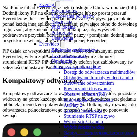
Evertag
Na iPhone i iPad Evervideo w pełni obsługuje Obraz w obrazie (PiP)
Edytor tagów
Dotknij ikony PiP na ekranie odtwarzacza lub po prostu przesuń
Mapowania pól tagów
Evervideo w tło — wideo nadal odtwarza się w pływającym oknie
Nawigacja
ponad każdą inną aplikacją. Przeciągnij pływające okno do dowolne
Pliki lokalne
rogu; zsuń, aby zmienić rozmiar; dotknij raz, aby wyświetlić
Połączenia
podstawowe przyciski odtwarzania / pauzy / pomijania; dotknij małe
Ustawienia
przycisku rozwijania, aby wrócić do pełnej Evervideo.
Evervideo
Biblioteka multimediów
PiP działa ze wszystkimi formatami wideo odtwarzanymi przez
Listy odtwarzania
Evervideo, w tym z plikami strumieniowanymi z chmury i
Nawigacja
strumieniami RTSP. PiP działa też, gdy telefon jest zablokowany (w
Odtwarzacz multimediów
zależności od ustawień automatycznej blokady).
Dostęp do odtwarzacza multimediów
Obsługiwane formaty wideo i audio
Kompaktowy odtwarzacz
Sterowanie odtwarzaniem
Powtarzanie i losowanie
Kompaktowy odtwarzacz to trwały mini-odtwarzacz, który pozostaje
Obraz w obrazie (PiP)
widoczny na górze każdego ekranu w aplikacji podczas przeglądania
Kompaktowy odtwarzacz
biblioteki, menedżera plików lub ustawień. Dotknij, aby rozwinąć do
AirPlay 2
odtwarzacza pełnoekranowego; przesuń w dół, aby go ponownie
Google Chromecast
zwinąć.
Strumienie RTSP na żywo
Wybór ścieżki audio
Wybór ścieżki wideo
Napisy — wewnętrzne i zewnętrzne