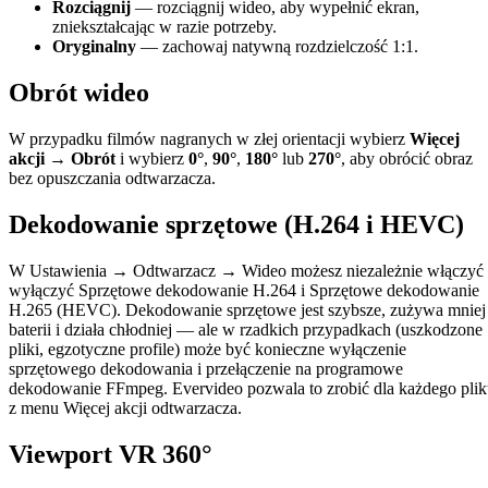
Rozciągnij
— rozciągnij wideo, aby wypełnić ekran,
zniekształcając w razie potrzeby.
Oryginalny
— zachowaj natywną rozdzielczość 1:1.
Obrót wideo
W przypadku filmów nagranych w złej orientacji wybierz
Więcej
akcji → Obrót
i wybierz
0°
,
90°
,
180°
lub
270°
, aby obrócić obraz
bez opuszczania odtwarzacza.
Dekodowanie sprzętowe (H.264 i HEVC)
W Ustawienia → Odtwarzacz → Wideo możesz niezależnie włączyć 
wyłączyć Sprzętowe dekodowanie H.264 i Sprzętowe dekodowanie
H.265 (HEVC). Dekodowanie sprzętowe jest szybsze, zużywa mniej
baterii i działa chłodniej — ale w rzadkich przypadkach (uszkodzone
pliki, egzotyczne profile) może być konieczne wyłączenie
sprzętowego dekodowania i przełączenie na programowe
dekodowanie FFmpeg. Evervideo pozwala to zrobić dla każdego pli
z menu Więcej akcji odtwarzacza.
Viewport VR 360°