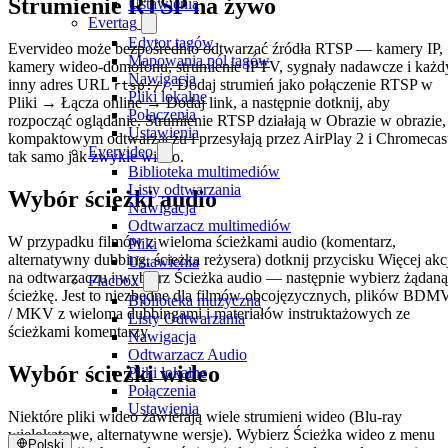
Strumienie RTSP na żywo
Ustawienia
Evertag
Edytor tagów
Evervideo może bezpośrednio odtwarzać źródła RTSP — kamery IP,
Mapowania pól tagów
kamery wideo-domofonu, strumienie IPTV, sygnały nadawcze i każd
Nawigacja
inny adres URL
. Dodaj strumień jako połączenie RTSP w
rtsp://
Pliki lokalne
Pliki → Łącza online → Dodaj link, a następnie dotknij, aby
Połączenia
rozpocząć oglądanie. Strumienie RTSP działają w Obrazie w obrazie,
Ustawienia
kompaktowym odtwarzaczu i przesyłają przez AirPlay 2 i Chromecas
Evervideo
tak samo jak zwykłe wideo.
Biblioteka multimediów
Listy odtwarzania
Wybór ścieżki audio
Nawigacja
Odtwarzacz multimediów
W przypadku filmów z wieloma ścieżkami audio (komentarz,
Pliki
alternatywny dubbing, ścieżka reżysera) dotknij przycisku Więcej akc
Ustawienia
na odtwarzaczu i wybierz Ścieżka audio — następnie wybierz żądaną
Flacbox
ścieżkę. Jest to niezbędne dla filmów obcojęzycznych, plików BDM
Biblioteka muzyczna
/ MKV z wieloma dubbingami i materiałów instruktażowych ze
Listy Odtwarzania
ścieżkami komentarzy.
Nawigacja
Odtwarzacz Audio
Wybór ścieżki wideo
Pliki lokalne
Połączenia
Ustawienia
Niektóre pliki wideo zawierają wiele strumieni wideo (Blu-ray
wielokątowe, alternatywne wersje). Wybierz Ścieżka wideo z menu
Polski