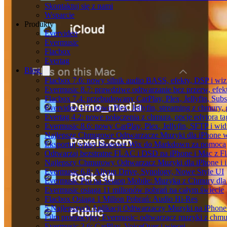
Skontaktuj się z nami
Wsparcie
Produkty
Evervideo
Evermusic
Flacbox
Evertag
Blog
Flacbox 7.6: nowy silnik audio BASS, efekty, DSP i wi
Evermusic 8.7: prawdziwe odtwarzanie bez przerw, efekt
Flacbox 7.4: przebudowany CarPlay, Plex, Jellyfin, Sub
Evervideo 1.7: nowe Plex, Jellyfin, streaming z chmury,
Evertag 4.2: nowe połączenia z chmurą, opcje edytora 
Evermusic 8.6: nowy CarPlay, Plex, Jellyfin, SFTP i wid
Najlepsze Chmurowe Odtwarzacze Muzyki dla iPhone 
Eksportuj wpisy blogowe Wix do Markdown za pomoc
Odtwarzaj bezstratne FLAC i DSD na iPhone i Mac z F
Najlepszy Chmurowy Odtwarzacz Muzyki dla iPhone i 
Evermusic 6.8: Aliyun Drive, Synology, Nowe Style UI
Evermusic Pro na Setapp Mobile: Muzyka z Chmury dla
Evermusic osiąga 11 milionów pobrań na całym świecie
Flacbox Osiąga 1 Milion Pobrań: Audio Hi-Res
5 Najlepszych Aplikacji Odtwarzaczy Muzyki na iPhon
Film promocyjny Evermusic: odtwarzacz muzyki z chmu
Evermusic 3.6: CarPlay, VoiceOver i więcej