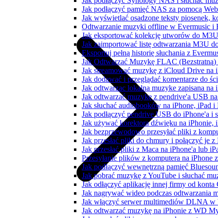
Jak podłączyć Synology NAS i słuchać muz
Jak podłączyć pamięć NAS za pomocą WebD
Jak wyświetlać osadzone teksty piosenek, k
Odtwarzanie muzyki offline w Evermusic i F
Jak eksportować kolekcję utworów do M3U
Jak zaimportować listę odtwarzania M3U do
Eksportuj pełną historię słuchania z Evermu
Jak Odtwarzać Muzykę FLAC (Bezstratną)
Jak streamować muzykę z iCloud Drive na 
Jak dodawać i przeglądać komentarze do śc
Jak odtwarzac lokalna muzyke zapisana na 
Jak odtwarzać muzykę z pendrive'a USB na
Jak słuchać audiobooków na iPhone, iPad 
Jak podłączyć pendrive USB do iPhone'a i s
Jak używać korektora dźwięku na iPhonie, 
Jak bezprzewodowo przesyłać pliki z komp
Jak przesłać pliki do chmury i połączyć je 
Jak przesłać pliki z Maca na iPhone'a lub i
Przesyłanie plików z komputera na iPhone
Jak podłączyć wewnętrzną pamięć Bluesoun
Jak pobrać muzykę z YouTube i słuchać muz
Jak odłączyć aplikację innej firmy od konta
Jak nagrywać wideo podczas odtwarzania m
Jak włączyć serwer multimediów DLNA w 
Jak odtwarzać muzykę na iPhonie z WD 