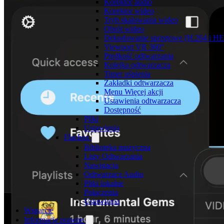
Korektor audio
Korektor wideo
Tryb skalowania wideo
Obrót wideo
Dekodowanie sprzętowe (H.264 i H
Viewport VR 360°
Prędkość odtwarzania
Kolejka odtwarzacza
Timer uśpienia
Zakładki odtwarzacza
Menu Więcej akcji
Ustawienia odtwarzacza
Dostępność
Pliki
Ustawienia
Flacbox
Biblioteka muzyczna
Listy Odtwarzania
Nawigacja
Odtwarzacz Audio
Pliki lokalne
Połączenia
Ustawienia
Wsparcie
Informacje prawne