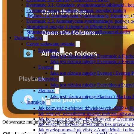
Evermusic 3.1: Crossfade, synchronizacja biblioteki i k
Evermusic osiąga 3 miliony pobrań: przegląd funkcji
Flacbox 1.6: Automatyczna Synchronizacja, Equalizer,
Evermusic 2.3: Automatyczna synchronizacja, pozycja od
Strumieniuj muzykę z chmury na iPhone z Evermusic
Strumieniowanie audio iOS z AVAssetResourceLoader
Dokumentacja
Często zadawane pytania
Evermusic
Jaka jest różnica między Evermusic a Flacb
Jaka jest różnica między Evermusic a Ever
Evertag
Jaka jest różnica między Evertag i Evertag
Evervideo
Jaka jest różnica między Evervideo a Ever
Flacbox
Jaka jest różnica między Flacbox i Flacbox
Instrukcje
Jak korzystać z efektów dźwiękowych i DSP w Fla
Jak włączyć wizualizator muzyki podczas odtwarz
Jak korzystać z efektów dźwiękowych w Evermusic:
Odtwarzacz multimediów pełnoekranowy Evervideo
Jak włączyć i używać odtwarzania bez przerw w 
Jak wyeksportować playlisty z Apple Music i odt