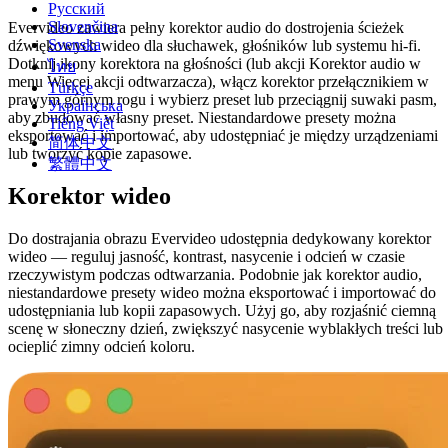
Русский
Slovenčina
Evervideo zawiera pełny korektor audio do dostrojenia ścieżek
Svenska
dźwiękowych wideo dla słuchawek, głośników lub systemu hi-fi.
Dotknij ikony korektora na głośności (lub akcji Korektor audio w
ไทย
menu Więcej akcji odtwarzacza), włącz korektor przełącznikiem w
Türkçe
prawym górnym rogu i wybierz preset lub przeciągnij suwaki pasm,
Українська
aby zbudować własny preset. Niestandardowe presety można
Tiếng Việt
eksportować i importować, aby udostępniać je między urządzeniami
简体中文
lub tworzyć kopie zapasowe.
繁體中文
Korektor wideo
Do dostrajania obrazu Evervideo udostępnia dedykowany korektor
wideo — reguluj jasność, kontrast, nasycenie i odcień w czasie
rzeczywistym podczas odtwarzania. Podobnie jak korektor audio,
niestandardowe presety wideo można eksportować i importować do
udostępniania lub kopii zapasowych. Użyj go, aby rozjaśnić ciemną
scenę w słoneczny dzień, zwiększyć nasycenie wyblakłych treści lub
ocieplić zimny odcień koloru.