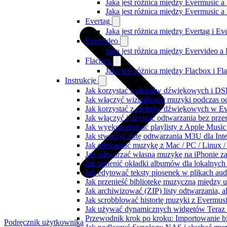
Jaka jest różnica między Evermusic a
Jaka jest różnica między Evermusic 
Evertag
Jaka jest różnica między Evertag i E
Evervideo
Jaka jest różnica między Evervideo 
Flacbox
Jaka jest różnica między Flacbox i F
Instrukcje
Jak korzystać z efektów dźwiękowych i DSP
Jak włączyć wizualizator muzyki podczas o
Jak korzystać z efektów dźwiękowych w Ever
Jak włączyć i używać odtwarzania bez prz
Jak wyeksportować playlisty z Apple Music
Jak stworzyć listę odtwarzania M3U dla Int
Jak odtwarzać muzykę z Mac / PC / Linux
Jak odtwarzać własną muzykę na iPhonie z
Jak zmienić okładki albumów dla lokalnych 
Jak edytować teksty piosenek w plikach a
Jak przenieść bibliotekę muzyczną między 
Jak archiwizować (ZIP) listy odtwarzania, 
Jak scrobblować historię muzyki z Evermusi
Jak używać dynamicznych widgetów Teraz 
Przewodnik krok po kroku: Importowanie bi
Podręcznik użytkownika