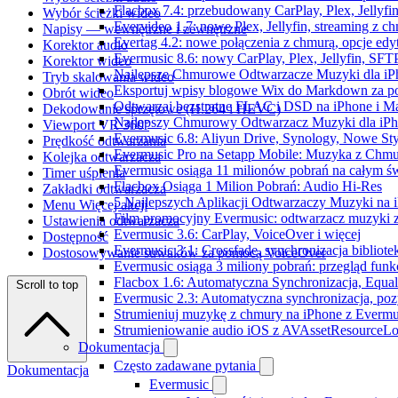
Flacbox 7.4: przebudowany CarPlay, Plex, Jellyfi
Wybór ścieżki wideo
Evervideo 1.7: nowe Plex, Jellyfin, streaming z c
Napisy — wewnętrzne i zewnętrzne
Evertag 4.2: nowe połączenia z chmurą, opcje ed
Korektor audio
Evermusic 8.6: nowy CarPlay, Plex, Jellyfin, SFTP
Korektor wideo
Najlepsze Chmurowe Odtwarzacze Muzyki dla iP
Tryb skalowania wideo
Eksportuj wpisy blogowe Wix do Markdown za 
Obrót wideo
Odtwarzaj bezstratne FLAC i DSD na iPhone i M
Dekodowanie sprzętowe (H.264 i HEVC)
Najlepszy Chmurowy Odtwarzacz Muzyki dla iPho
Viewport VR 360°
Evermusic 6.8: Aliyun Drive, Synology, Nowe Sty
Prędkość odtwarzania
Evermusic Pro na Setapp Mobile: Muzyka z Chmu
Kolejka odtwarzacza
Evermusic osiąga 11 milionów pobrań na całym św
Timer uśpienia
Flacbox Osiąga 1 Milion Pobrań: Audio Hi-Res
Zakładki odtwarzacza
5 Najlepszych Aplikacji Odtwarzaczy Muzyki na
Menu Więcej akcji
Film promocyjny Evermusic: odtwarzacz muzyki 
Ustawienia odtwarzacza
Evermusic 3.6: CarPlay, VoiceOver i więcej
Dostępność
Evermusic 3.1: Crossfade, synchronizacja bibliote
Dostosowywanie suwaków za pomocą VoiceOver
Evermusic osiąga 3 miliony pobrań: przegląd funkc
Flacbox 1.6: Automatyczna Synchronizacja, Equa
Scroll to top
Evermusic 2.3: Automatyczna synchronizacja, pozy
Strumieniuj muzykę z chmury na iPhone z Evermu
Strumieniowanie audio iOS z AVAssetResourceLo
Dokumentacja
Często zadawane pytania
Dokumentacja
Evermusic