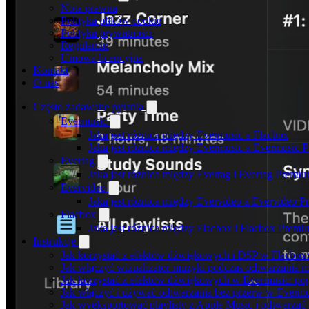
Nota prawna
Polityka plików cookie
Polityka prywatności
Regulamin
Umowa licencyjna
Kontakt
O nas
Często zadawane pytania
Evermusic
Jaka jest różnica między Evermusic a Flacbox
Jaka jest różnica między Evermusic a Evermusic 
Evertag
Jaka jest różnica między Evertag i Evertag Premi
Evervideo
Jaka jest różnica między Evervideo a Evervideo 
Flacbox
Jaka jest różnica między Flacbox i Flacbox Premi
Instrukcje
Jak korzystać z efektów dźwiękowych i DSP w Flacbox: 
Jak włączyć wizualizator muzyki podczas odtwarzania m
Jak korzystać z efektów dźwiękowych w Evermusic: pogłos
Jak włączyć i używać odtwarzania bez przerw w Evermu
Jak wyeksportować playlisty z Apple Music i odtwarzać