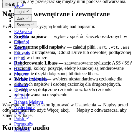
Więcej akcji, aby przełączać się między nimi podczas odtwarzania.
عربي
Català
Light
Napisy — wewnętrzne i zewnętrzne
Čeština
Dark
Dansk
System
Deutsch
Evervideo daje precyzyjną kontrolę nad napisami:
Ελληνικά
Ścieżka napisów
— wybierz spośród ścieżek osadzonych w
English
pliku.
Español
Zewnętrzne pliki napisów
— załaduj pliki
,
,
Suomi
.srt
.vtt
.ass
lub
z urządzenia, iCloud Drive lub dowolnej podłączonej
Français
.ssa
usługi w chmurze.
עברית
Renderowanie Libass
— zaawansowane stylizacje ASS / SS
हिन्दी
(czcionki, kolory, pozycje, efekty karaoke) są renderowane
Hrvatski
poprawnie dzięki dołączonej bibliotece libass.
Magyar
Wybór czcionki
— wybierz niestandardową czcionkę dla
Bahasa Indonesia
głównych napisów i osobną czcionkę dla drugorzędnych.
Italiano
Dostępne są dołączone czcionki oraz każda czcionka
日本語
zainstalowana na urządzeniu.
한국어
Bahasa Melayu
Wszystko to możesz skonfigurować w Ustawienia → Napisy przed
Nederlands
odtwarzaniem lub użyć Więcej akcji → Napisy z odtwarzacza, aby
Norsk
zmienić w locie.
Polski
Português
Korektor audio
Română