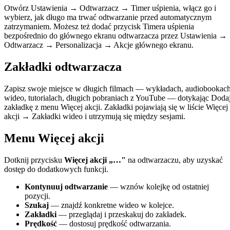
Otwórz Ustawienia → Odtwarzacz → Timer uśpienia, włącz go i
wybierz, jak długo ma trwać odtwarzanie przed automatycznym
zatrzymaniem. Możesz też dodać przycisk Timera uśpienia
bezpośrednio do głównego ekranu odtwarzacza przez Ustawienia →
Odtwarzacz → Personalizacja → Akcje głównego ekranu.
Zakładki odtwarzacza
Zapisz swoje miejsce w długich filmach — wykładach, audiobookac
wideo, tutorialach, długich pobraniach z YouTube — dotykając Doda
zakładkę z menu Więcej akcji. Zakładki pojawiają się w liście Więcej
akcji → Zakładki wideo i utrzymują się między sesjami.
Menu Więcej akcji
Dotknij przycisku
Więcej akcji „…"
na odtwarzaczu, aby uzyskać
dostęp do dodatkowych funkcji.
Kontynuuj odtwarzanie
— wznów kolejkę od ostatniej
pozycji.
Szukaj
— znajdź konkretne wideo w kolejce.
Zakładki
— przeglądaj i przeskakuj do zakładek.
Prędkość
— dostosuj prędkość odtwarzania.