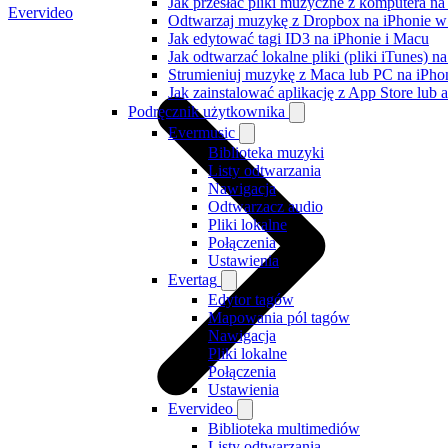
Jak przesłać pliki muzyczne z komputera n
Evervideo
Odtwarzaj muzykę z Dropbox na iPhonie w t
Jak edytować tagi ID3 na iPhonie i Macu
Jak odtwarzać lokalne pliki (pliki iTunes) 
Strumieniuj muzykę z Maca lub PC na iPh
Jak zainstalować aplikację z App Store lu
Podręcznik użytkownika
Evermusic
Biblioteka muzyki
Listy odtwarzania
Nawigacja
Odtwarzacz audio
Pliki lokalne
Połączenia
Ustawienia
Evertag
Edytor tagów
Mapowania pól tagów
Nawigacja
Pliki lokalne
Połączenia
Ustawienia
Evervideo
Biblioteka multimediów
Listy odtwarzania