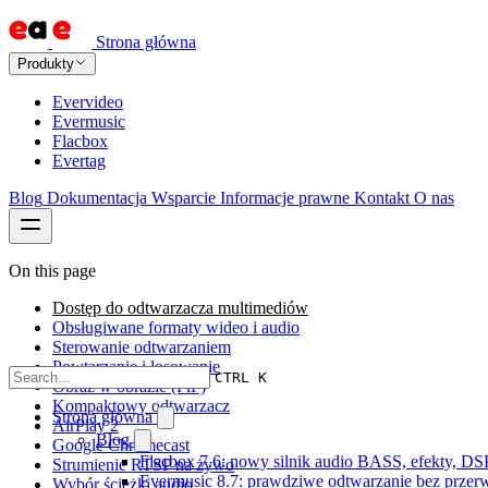
Strona główna
Produkty
Evervideo
Evermusic
Flacbox
Evertag
Blog
Dokumentacja
Wsparcie
Informacje prawne
Kontakt
O nas
On this page
Dostęp do odtwarzacza multimediów
Obsługiwane formaty wideo i audio
Sterowanie odtwarzaniem
Powtarzanie i losowanie
CTRL K
Obraz w obrazie (PiP)
Kompaktowy odtwarzacz
Strona główna
AirPlay 2
Blog
Google Chromecast
Flacbox 7.6: nowy silnik audio BASS, efekty, DS
Strumienie RTSP na żywo
Evermusic 8.7: prawdziwe odtwarzanie bez przerw,
Wybór ścieżki audio