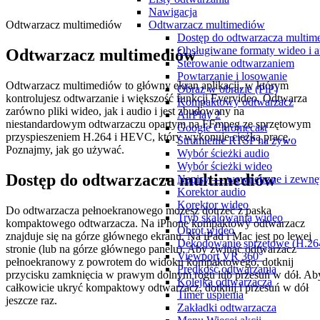
Nawigacja
Odtwarzacz multimediów
Odtwarzacz multimediów
Dostęp do odtwarzacza multim
Obsługiwane formaty wideo i a
Odtwarzacz multimediów
Sterowanie odtwarzaniem
Powtarzanie i losowanie
Odtwarzacz multimediów to główny ekran aplikacji, w którym
Obraz w obrazie (PiP)
kontrolujesz odtwarzanie i większość funkcji Evervideo. Odtwarza
Kompaktowy odtwarzacz
zarówno pliki wideo, jak i audio i jest zbudowany na
AirPlay 2
niestandardowym odtwarzaczu opartym na FFmpeg ze sprzętowym
Google Chromecast
przyspieszeniem H.264 i HEVC, który wykonuje ciężką pracę.
Strumienie RTSP na żywo
Poznajmy, jak go używać.
Wybór ścieżki audio
Wybór ścieżki wideo
Dostęp do odtwarzacza multimediów
Napisy — wewnętrzne i zewnę
Korektor audio
Korektor wideo
Do odtwarzacza pełnoekranowego możesz dotrzeć z paska
Tryb skalowania wideo
kompaktowego odtwarzacza. Na iPhone kompaktowy odtwarzacz
Obrót wideo
znajduje się na górze głównego ekranu. Na iPad i Mac jest po lewej
Dekodowanie sprzętowe (H.2
stronie (lub na górze głównego panelu). Aby zwinąć odtwarzacz
Viewport VR 360°
pełnoekranowy z powrotem do widoku kompaktowego, dotknij
Prędkość odtwarzania
przycisku zamknięcia w prawym dolnym rogu lub przesuń w dół. Ab
Kolejka odtwarzacza
całkowicie ukryć kompaktowy odtwarzacz, dotknij i przesuń w dół
Timer uśpienia
jeszcze raz.
Zakładki odtwarzacza