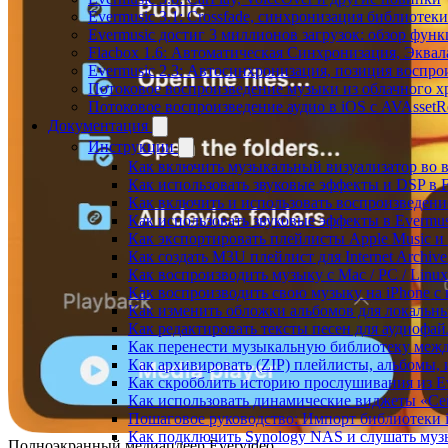
Evermusic 3.1: Crossfade, синхронизация библиотек
Evermusic достиг 3 миллионов загрузок: обзор фун
Flacbox 1.6: Автоматическая Синхронизация, Эква
Evermusic 2.3: Автосинхронизация, позиция воспро
Потоковое воспроизведение музыки из облачного хр
Потоковое воспроизведение аудио в iOS с AVAssetR
Документация
Инструкции
Как включить музыкальный визуализатор во в
Как использовать звуковые эффекты и DSP в Fl
Как включить и использовать воспроизведение
Как использовать звуковые эффекты в Evermus
Как экспортировать плейлисты Apple Music и 
Как создать M3U плейлист для Internet Archive
Как воспроизводить музыку с Mac / PC / Lin
Как воспроизводить свою музыку на iPhone с
Как изменить обложки альбомов для локальны
Как редактировать тексты песен для аудиофа
Как перенести музыкальную библиотеку между
Как архивировать (ZIP) плейлисты, альбомы, 
Как скробблить историю прослушивания из Eve
Как использовать динамические виджеты «Сейч
Пошаговое руководство: Импорт библиотеки iC
Как подключить Synology NAS и слушать муз
Полноэкранный медиаплеер Evervideo