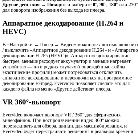
Другие действия → Поворот
и выберите
0°
,
90°
,
180°
или
270°
для поворота изображения без выхода из плеера.
Аппаратное декодирование (H.264 и
HEVC)
В «Настройки → Плеер → Видео» можно независимо включит
/ выключить «Аппаратное декодирование H.264» и «Аппаратно
декодирование H.265 (HEVC)». Аппаратное декодирование
быстрее, меньше расходует аккумулятор и меньше нагревает
устройство — но в редких случаях (повреждённые файлы,
экзотические профили) может потребоваться отключить
аппаратное декодирование и переключиться на программное
декодирование FFmpeg. Evervideo позволяет сделать это для
каждого файла из меню «Другие действия» плеера.
VR 360°-вьюпорт
Evervideo включает вьюпорт VR / 360° для сферических
видеофайлов. При воспроизведении видео 360° можно
перетаскивать для обзора, щипать для масштабирования, и
Evervideo будет перестраивать рендеринг в реальном времени.