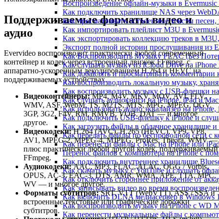
Воспроизведение офлайн-музыки в Evermusic 
Как подключить хранилище NAS через WebDA
Поддерживаемые форматы видео и
Как просматривать встроенные тексты песен,
Как импортировать плейлист M3U в Evermusic
аудио
Как экспортировать коллекцию треков в M3U,
Экспорт полной истории прослушивания из Eve
Evervideo воспроизводит практически любой современный
Как Воспроизводить Музыку FLAC (Без Потер
контейнер и кодек через встроенный движок FFmpeg, с
Как слушать музыку из iCloud Drive на iPhone
аппаратно-ускоренным декодированием H.264 и HEVC на
Как добавлять и просматривать комментарии к
поддерживаемых устройствах.
Как воспроизводить локальную музыку, храня
Как воспроизводить музыку с USB-флешки на 
Видеоконтейнеры:
MP4, M4V, MKV, MOV, AVI, FLV,
Как слушать аудиокниги на iPhone, iPad и Ma
WMV, ASF, WebM, TS, M2TS, MTS, MPG, MPEG, OGV,
Как использовать аудио эквалайзер на iPhone, 
3GP, 3G2, F4V, RM, RMVB, VOB, DAT — и многое
Как подключить USB-флешку к iPhone и слуш
другое.
Как загрузить файлы в облачное хранилище и 
Видеокодеки:
H.264 (AVC), H.265 (HEVC), VP9, VP8,
Как передать файлы по беспроводной сети с к
AV1, MPEG-2, MPEG-4, MJPEG, ProRes, Theora, WMV —
Как перенести файлы с Mac на iPhone или iPa
плюс практически любой другой кодек, поддерживаемый
Перенос файлов с компьютера на iPhone с п
FFmpeg.
Как подключить внутреннее хранилище Blueso
Аудиокодеки:
AAC, MP3, FLAC, ALAC, OGG / Vorbis,
Как скачать музыку с YouTube и слушать офла
OPUS, AC-3, EAC-3, DTS, AMR, WMA, APE, TTA, MPC,
Как отключить стороннее приложение от акка
WV — и многое другое.
Как записывать видео во время воспроизведе
Форматы субтитров:
SRT, VTT (WebVTT), ASS / SSA и
Как включить DLNA медиасервер в Windows 1
встроенные текстовые или графические дорожки
Как воспроизводить музыку на iPhone с WD 
субтитров.
Как перенести музыкальные файлы с компьютер