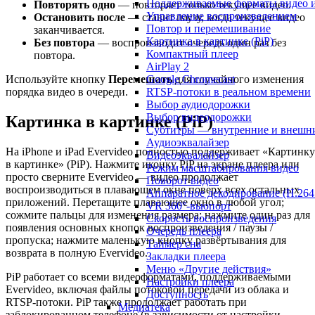
Поддерживаемые форматы видео и
Повторять одно
— повторяет только текущее видео.
Управление воспроизведением
Остановить после
— ставит паузу, когда текущее видео
Повтор и перемешивание
заканчивается.
Картинка в картинке (PiP)
Без повтора
— воспроизводит очередь один раз без
Компактный плеер
повтора.
AirPlay 2
Google Chromecast
Используйте кнопку
Перемешать
для случайного изменения
RTSP-потоки в реальном времени
порядка видео в очереди.
Выбор аудиодорожки
Выбор видеодорожки
Картинка в картинке (PiP)
Субтитры — внутренние и внешн
Аудиоэквалайзер
На iPhone и iPad Evervideo полностью поддерживает «Картинку
Видеоэквалайзер
в картинке» (PiP). Нажмите иконку PiP на экране плеера или
Режим масштабирования видео
просто сверните Evervideo — видео продолжает
Поворот видео
воспроизводиться в плавающем окне поверх всех остальных
Аппаратное декодирование (H.26
приложений. Перетащите плавающее окно в любой угол;
VR 360°-вьюпорт
сожмите пальцы для изменения размера; нажмите один раз для
Скорость воспроизведения
появления основных кнопок воспроизведения / паузы /
Очередь плеера
пропуска; нажмите маленькую кнопку развёртывания для
Таймер сна
возврата в полную Evervideo.
Закладки плеера
Меню «Другие действия»
PiP работает со всеми видеоформатами, поддерживаемыми
Настройки плеера
Evervideo, включая файлы потоковой передачи из облака и
Доступность
RTSP-потоки. PiP также продолжает работать при
Медиатека
заблокированном телефоне (в зависимости от настройки