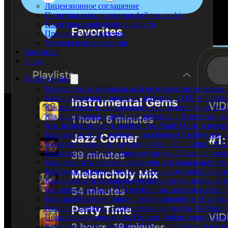
Лицензионное соглашение
Политика использования файлов cookie
Политика конфиденциальности
Правовое уведомление
Условия использования
Контакты
О нас
Инструкции
Как включить музыкальный визуализатор во время в
Как использовать звуковые эффекты и DSP в Flacbox:
Как включить и использовать воспроизведение без п
Как использовать звуковые эффекты в Evermusic: р
Как экспортировать плейлисты Apple Music и воспр
Как создать M3U плейлист для Internet Archive или L
Как воспроизводить музыку с Mac / PC / Linux / N
Как воспроизводить свою музыку на iPhone с помо
Как изменить обложки альбомов для локальных трек
Как редактировать тексты песен для аудиофайлов 
Как перенести музыкальную библиотеку между устр
Как архивировать (ZIP) плейлисты, альбомы, исполн
Как скробблить историю прослушивания из Evermusi
Как использовать динамические виджеты «Сейчас во
Пошаговое руководство: Импорт библиотеки iCloud 
Как подключить Synology NAS и слушать музыку на