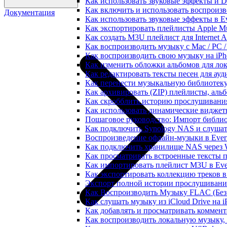
Как использовать звуковые эффекты и DSP
Как включить и использовать воспроизве
Документация
Как использовать звуковые эффекты в E
Как экспортировать плейлисты Apple Mu
Как создать M3U плейлист для Internet A
Как воспроизводить музыку с Mac / PC 
Как воспроизводить свою музыку на iPh
Как изменить обложки альбомов для лок
Как редактировать тексты песен для ау
Как перенести музыкальную библиотеку
Как архивировать (ZIP) плейлисты, альб
Как скробблить историю прослушивания 
Как использовать динамические виджеты
Пошаговое руководство: Импорт библиот
Как подключить Synology NAS и слушат
Воспроизведение офлайн-музыки в Everm
Как подключить хранилище NAS через 
Как просматривать встроенные тексты 
Как импортировать плейлист M3U в Ever
Как экспортировать коллекцию треков в
Экспорт полной истории прослушивания 
Как Воспроизводить Музыку FLAC (Без 
Как слушать музыку из iCloud Drive на 
Как добавлять и просматривать коммента
Как воспроизводить локальную музыку,