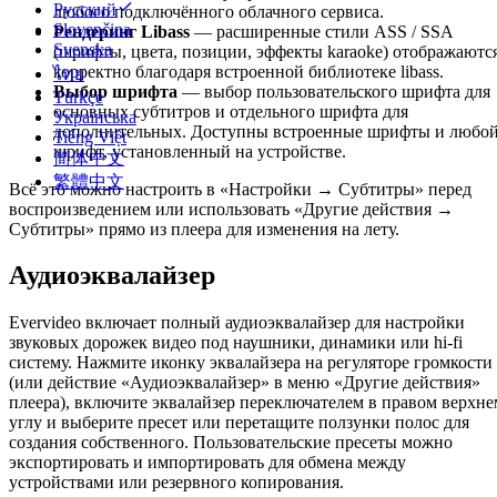
Русский
любого подключённого облачного сервиса.
Slovenčina
Рендеринг Libass
— расширенные стили ASS / SSA
Svenska
(шрифты, цвета, позиции, эффекты karaoke) отображаютс
корректно благодаря встроенной библиотеке libass.
ไทย
Выбор шрифта
— выбор пользовательского шрифта для
Türkçe
основных субтитров и отдельного шрифта для
Українська
дополнительных. Доступны встроенные шрифты и любо
Tiếng Việt
шрифт, установленный на устройстве.
简体中文
繁體中文
Всё это можно настроить в «Настройки → Субтитры» перед
воспроизведением или использовать «Другие действия →
Субтитры» прямо из плеера для изменения на лету.
Аудиоэквалайзер
Evervideo включает полный аудиоэквалайзер для настройки
звуковых дорожек видео под наушники, динамики или hi-fi
систему. Нажмите иконку эквалайзера на регуляторе громкости
(или действие «Аудиоэквалайзер» в меню «Другие действия»
плеера), включите эквалайзер переключателем в правом верхне
углу и выберите пресет или перетащите ползунки полос для
создания собственного. Пользовательские пресеты можно
экспортировать и импортировать для обмена между
устройствами или резервного копирования.