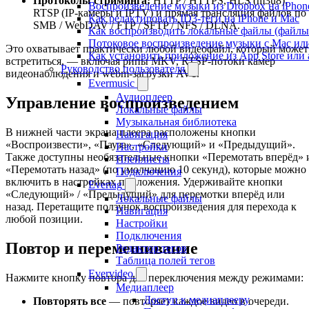
Протоколы стриминга:
HTTP / HTTPS, HLS (m3u8),
Воспроизведение музыки из Dropbox на iPhon
RTSP (IP-камеры и IPTV) и прямая трансляция файлов по
Как редактировать ID3-теги на iPhone и Mac
SMB / WebDAV / FTP / SFTP / NFS / DLNA.
Как воспроизводить локальные файлы (файлы i
Потоковое воспроизведение музыки с Mac ил
Это охватывает практически любой видеофайл, который может
Как установить приложение из App Store ил
встретиться, — включая рипы MKV, RTSP-потоки камер
Руководство пользователя
видеонаблюдения и webm-загрузки AV1.
Evermusic
Аудиоплеер
Управление воспроизведением
Локальные файлы
Музыкальная библиотека
В нижней части экрана плеера расположены кнопки
Навигация
«Воспроизвести», «Пауза», «Следующий» и «Предыдущий».
Настройки
Также доступны необязательные кнопки «Перемотать вперёд» 
Плейлисты
«Перемотать назад» (по умолчанию 10 секунд), которые можно
Подключения
включить в настройках приложения. Удерживайте кнопки
Evertag
«Следующий» / «Предыдущий» для перемотки вперёд или
Локальные файлы
назад. Перетащите ползунок воспроизведения для перехода к
Навигация
любой позиции.
Настройки
Подключения
Повтор и перемешивание
Редактор тегов
Таблица полей тегов
Evervideo
Нажмите кнопку повтора для переключения между режимами:
Медиаплеер
Доступ к медиаплееру
Повторять все
— повторяет каждое видео в очереди.