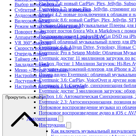
Flacbox 7.4: новый CarPlay, Plex, Jellyfin, Sub
Выбор видеодорожки
Evervideo 1.7: новые Plex, Jellyfin, стриминг 
Субтитры — внутренние и внешние
Evertag 4.2: новые подключения к облакам и н
Аудиоэквалайзер
Evermusic 8.6: новый CarPlay, Plex, Jellyfin, S
Видеоэквалайзер
Лучшие Облачные Музыкальные Плееры для iP
Режим масштабирования видео
Экспорт постов блога Wix в Markdown с пом
Поворот видео
Воспроизведение Lossless FLAC и DSD на iPho
Аппаратное декодирование (H.264 и HEVC)
Лучший облачный музыкальный плеер для iPh
VR 360°-вьюпорт
Evermusic 6.8: Aliyun Drive, Synology, Новые 
Скорость воспроизведения
Evermusic Pro в Setapp Mobile: Облачная Музы
Очередь плеера
Evermusic достиг 11 миллионов загрузок по в
Таймер сна
Flacbox Достиг 1 Миллион Загрузок: Hi-Res А
Закладки плеера
5 лучших приложений-плееров для iPhone в 2
Меню «Другие действия»
Промо-видео Evermusic: облачный музыкальн
Настройки плеера
Evermusic 3.6: CarPlay, VoiceOver и другие но
Доступность
Evermusic 3.1: Crossfade, синхронизация библ
Настройка ползунков с VoiceOver
Evermusic достиг 3 миллионов загрузок: обзо
Flacbox 1.6: Автоматическая Синхронизация
Прокрутить к началу
Evermusic 2.3: Автосинхронизация, позиция в
Потоковое воспроизведение музыки из облачн
Потоковое воспроизведение аудио в iOS с AVA
Документация
Инструкции
Как включить музыкальный визуализатор