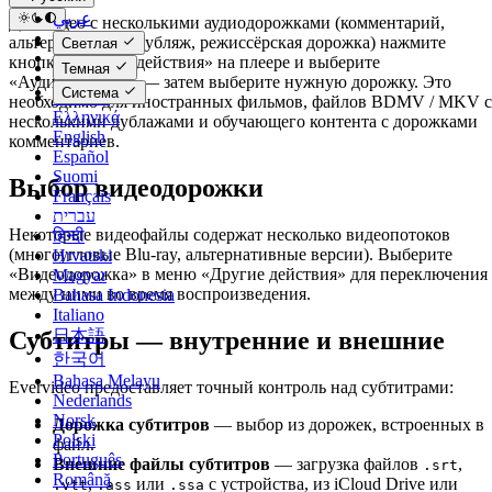
عربي
Для видео с несколькими аудиодорожками (комментарий,
Català
альтернативный дубляж, режиссёрская дорожка) нажмите
Светлая
Čeština
кнопку «Другие действия» на плеере и выберите
Темная
Dansk
«Аудиодорожка» — затем выберите нужную дорожку. Это
Система
Deutsch
необходимо для иностранных фильмов, файлов BDMV / MKV с
Ελληνικά
несколькими дублажами и обучающего контента с дорожками
English
комментариев.
Español
Suomi
Выбор видеодорожки
Français
עברית
Некоторые видеофайлы содержат несколько видеопотоков
हिन्दी
(многоугловые Blu-ray, альтернативные версии). Выберите
Hrvatski
«Видеодорожка» в меню «Другие действия» для переключения
Magyar
между ними во время воспроизведения.
Bahasa Indonesia
Italiano
Субтитры — внутренние и внешние
日本語
한국어
Bahasa Melayu
Evervideo предоставляет точный контроль над субтитрами:
Nederlands
Norsk
Дорожка субтитров
— выбор из дорожек, встроенных в
Polski
файл.
Português
Внешние файлы субтитров
— загрузка файлов
,
.srt
Română
,
или
с устройства, из iCloud Drive или
.vtt
.ass
.ssa