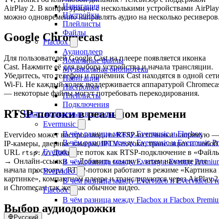
Навигация
AirPlay 2. В конфигурации с несколькими устройствами AirPlay
Настройки
можно одновременно направлять аудио на несколько ресиверов
Плейлисты
Файлы
Google Chromecast
Flacbox
Аудиоплеер
Для пользователей Google Cast на плеере появляется иконка
Локальные файлы
Cast. Нажмите её для выбора устройства и начала трансляции.
Музыкальная библиотека
Убедитесь, что телефон и приёмник Cast находятся в одной сет
Навигация
Wi-Fi. Не каждый кодек поддерживается аппаратурой Chromeca
Настройки
— некоторые файлы могут потребовать перекодирования.
Плейлисты
Подключения
RTSP-потоки в реальном времени
Часто задаваемые вопросы
Evermusic
В чём разница между Evermusic и Flacbox
Evervideo может воспроизводить RTSP-источники напрямую 
В чём разница между Evermusic и Evermusic P
IP-камеры, дверные камеры, IPTV-потоки, трансляции и любой
Evertag
URL
. Добавьте поток как RTSP-подключение в «Файл
rtsp://
→ Онлайн-ссылки → Добавить ссылку», затем нажмите для
В чём разница между Evertag и Evertag Premiu
начала просмотра. RTSP-потоки работают в режиме «Картинка 
Evervideo
картинке», компактном плеере и транслируются через AirPlay 2
В чём разница между Evervideo и Evervideo P
и Chromecast так же, как обычное видео.
Flacbox
В чём разница между Flacbox и Flacbox Premi
Выбор аудиодорожки
Русский