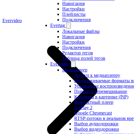
Навигация
Настройки
Плейлисты
Подключения
Evervideo
Evertag
Локальные файлы
Навигация
Настройки
Подключения
Редактор тегов
Таблица полей тегов
Evervideo
Медиаплеер
Доступ к медиаплееру
Поддерживаемые форматы ви
Управление воспроизведени
Повтор и перемешивание
Картинка в картинке (PiP)
Компактный плеер
AirPlay 2
Google Chromecast
RTSP-потоки в реальном вр
Выбор аудиодорожки
Выбор видеодорожки