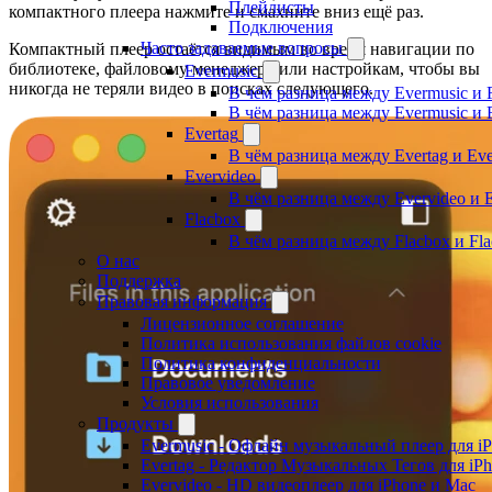
Плейлисты
компактного плеера нажмите и смахните вниз ещё раз.
Подключения
Часто задаваемые вопросы
Компактный плеер остаётся видимым во время навигации по
библиотеке, файловому менеджеру или настройкам, чтобы вы
Evermusic
никогда не теряли видео в поисках следующего.
В чём разница между Evermusic и 
В чём разница между Evermusic и 
Evertag
В чём разница между Evertag и Eve
Evervideo
В чём разница между Evervideo и 
Flacbox
В чём разница между Flacbox и Fl
О нас
Поддержка
Правовая информация
Лицензионное соглашение
Политика использования файлов cookie
Политика конфиденциальности
Правовое уведомление
Условия использования
Продукты
Evermusic - Офлайн музыкальный плеер для i
Evertag - Редактор Музыкальных Тегов для iP
Evervideo - HD видеоплеер для iPhone и Mac