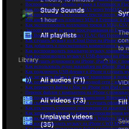
Воспроизведение офлайн-музыки в Evermusic и Flac
Как подключить хранилище NAS через WebDAV и с
Как просматривать встроенные тексты песен, комм
Как импортировать плейлист M3U в Evermusic и Fl
Как экспортировать коллекцию треков в M3U, CSV 
Экспорт полной истории прослушивания из Evermusi
Как Воспроизводить Музыку FLAC (Без Потерь) на
Как слушать музыку из iCloud Drive на iPhone или 
Как добавлять и просматривать комментарии к аудио
Как воспроизводить локальную музыку, хранящуюся
Как воспроизводить музыку с USB-флешки на iPhon
Как слушать аудиокниги на iPhone, iPad и Mac с п
Как использовать аудио эквалайзер на iPhone, iPad 
Как подключить USB-флешку к iPhone и слушать му
Как загрузить файлы в облачное хранилище и подклю
Как передать файлы по беспроводной сети с компью
Как перенести файлы с Mac на iPhone или iPad с по
Перенос файлов с компьютера на iPhone с помощь
Как подключить внутреннее хранилище Bluesound VA
Как скачать музыку с YouTube и слушать офлайн-му
Как отключить стороннее приложение от аккаунта 
Как записывать видео во время воспроизведения му
Как включить DLNA медиасервер в Windows 10 и сл
Как воспроизводить музыку на iPhone с WD My Cl
Как перенести музыкальные файлы с компьютера на 