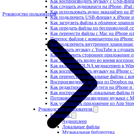
Как воспроизводить музыку с USB-флешк
Как слушать аудиокниги на iPhone, iPad
Как использовать аудио эквалайзер на iP
Руководство пользователя
Как подключить USB-флешку к iPhone и
Как загрузить файлы в облачное хранили
Как передать файлы по беспроводной се
Как перенести файлы с Mac на iPhone ил
Перенос файлов с компьютера на iPhon
Как подключить внутреннее хранилище B
Как скачать музыку с YouTube и слушат
Как отключить стороннее приложение от
Как записывать видео во время воспрои
Как включить DLNA медиасервер в Wind
Как воспроизводить музыку на iPhone 
Как перенести музыкальные файлы с ком
Воспроизведение музыки из Dropbox на
Как редактировать ID3-теги на iPhone и
Как воспроизводить локальные файлы (ф
Потоковое воспроизведение музыки с M
Как установить приложение из App Sto
Руководство пользователя
Evermusic
Аудиоплеер
Локальные файлы
Музыкальная библиотека