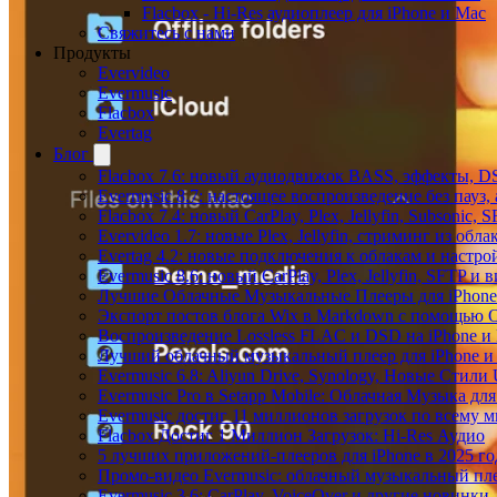
Flacbox - Hi-Res аудиоплеер для iPhone и Mac
Свяжитесь с нами
Продукты
Evervideo
Evermusic
Flacbox
Evertag
Блог
Flacbox 7.6: новый аудиодвижок BASS, эффекты, D
Evermusic 8.7: настоящее воспроизведение без пауз
Flacbox 7.4: новый CarPlay, Plex, Jellyfin, Subsonic,
Evervideo 1.7: новые Plex, Jellyfin, стриминг из об
Evertag 4.2: новые подключения к облакам и настро
Evermusic 8.6: новый CarPlay, Plex, Jellyfin, SFTP и 
Лучшие Облачные Музыкальные Плееры для iPhone 
Экспорт постов блога Wix в Markdown с помощью 
Воспроизведение Lossless FLAC и DSD на iPhone и 
Лучший облачный музыкальный плеер для iPhone и 
Evermusic 6.8: Aliyun Drive, Synology, Новые Стили 
Evermusic Pro в Setapp Mobile: Облачная Музыка для
Evermusic достиг 11 миллионов загрузок по всему 
Flacbox Достиг 1 Миллион Загрузок: Hi-Res Аудио
5 лучших приложений-плееров для iPhone в 2025 го
Промо-видео Evermusic: облачный музыкальный пл
Evermusic 3.6: CarPlay, VoiceOver и другие новинки