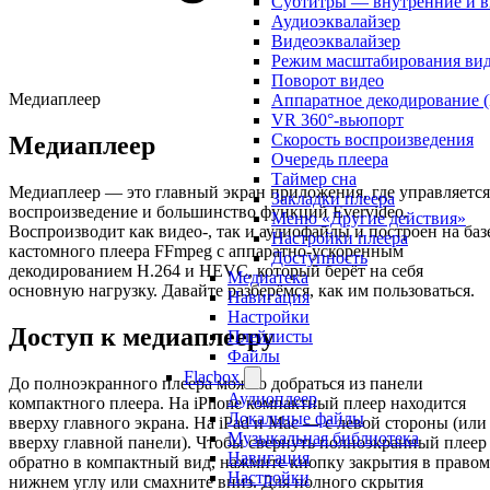
Субтитры — внутренние и 
Аудиоэквалайзер
Видеоэквалайзер
Режим масштабирования ви
Поворот видео
Медиаплеер
Аппаратное декодирование 
VR 360°-вьюпорт
Скорость воспроизведения
Медиаплеер
Очередь плеера
Таймер сна
Медиаплеер — это главный экран приложения, где управляется
Закладки плеера
воспроизведение и большинство функций Evervideo.
Меню «Другие действия»
Воспроизводит как видео-, так и аудиофайлы и построен на баз
Настройки плеера
кастомного плеера FFmpeg с аппаратно-ускоренным
Доступность
декодированием H.264 и HEVC, который берёт на себя
Медиатека
основную нагрузку. Давайте разберёмся, как им пользоваться.
Навигация
Настройки
Доступ к медиаплееру
Плейлисты
Файлы
Flacbox
До полноэкранного плеера можно добраться из панели
Аудиоплеер
компактного плеера. На iPhone компактный плеер находится
Локальные файлы
вверху главного экрана. На iPad и Mac — с левой стороны (или
Музыкальная библиотека
вверху главной панели). Чтобы свернуть полноэкранный плеер
Навигация
обратно в компактный вид, нажмите кнопку закрытия в правом
Настройки
нижнем углу или смахните вниз. Для полного скрытия