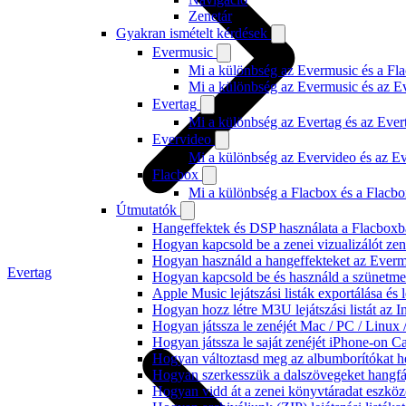
Zenetár
Gyakran ismételt kérdések
Evermusic
Mi a különbség az Evermusic és a Fla
Mi a különbség az Evermusic és az E
Evertag
Mi a különbség az Evertag és az Eve
Evervideo
Mi a különbség az Evervideo és az E
Flacbox
Mi a különbség a Flacbox és a Flacb
Útmutatók
Hangeffektek és DSP használata a Flacboxba
Hogyan kapcsold be a zenei vizualizálót ze
Hogyan használd a hangeffekteket az Evermus
Evertag
Hogyan kapcsold be és használd a szünetmen
Apple Music lejátszási listák exportálása é
Hogyan hozz létre M3U lejátszási listát az 
Hogyan játssza le zenéjét Mac / PC / Linu
Hogyan játssza le saját zenéjét iPhone-on C
Hogyan változtasd meg az albumborítókat hel
Hogyan szerkesszük a dalszövegeket hang
Hogyan vidd át a zenei könyvtáradat eszköz