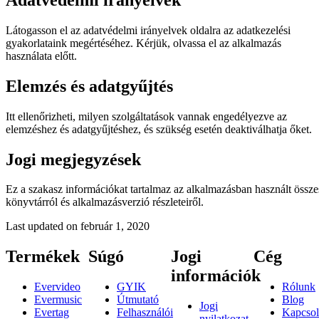
Látogasson el az adatvédelmi irányelvek oldalra az adatkezelési
gyakorlataink megértéséhez. Kérjük, olvassa el az alkalmazás
használata előtt.
Elemzés és adatgyűjtés
Itt ellenőrizheti, milyen szolgáltatások vannak engedélyezve az
elemzéshez és adatgyűjtéshez, és szükség esetén deaktiválhatja őket.
Jogi megjegyzések
Ez a szakasz információkat tartalmaz az alkalmazásban használt össze
könyvtárról és alkalmazásverzió részleteiről.
Last updated on
február 1, 2020
Termékek
Súgó
Jogi
Cég
információk
Evervideo
GYIK
Rólunk
Evermusic
Útmutató
Blog
Jogi
Evertag
Felhasználói
Kapcsol
nyilatkozat