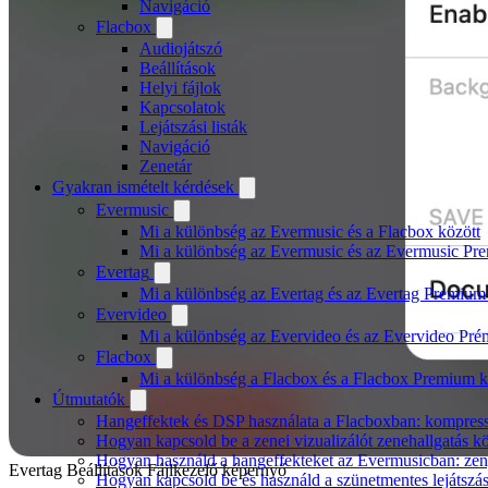
Navigáció
Flacbox
Audiojátszó
Beállítások
Helyi fájlok
Kapcsolatok
Lejátszási listák
Navigáció
Zenetár
Gyakran ismételt kérdések
Evermusic
Mi a különbség az Evermusic és a Flacbox között
Mi a különbség az Evermusic és az Evermusic Pr
Evertag
Mi a különbség az Evertag és az Evertag Premium
Evervideo
Mi a különbség az Evervideo és az Evervideo Pré
Flacbox
Mi a különbség a Flacbox és a Flacbox Premium k
Útmutatók
Hangeffektek és DSP használata a Flacboxban: kompressz
Hogyan kapcsold be a zenei vizualizálót zenehallgatás 
Hogyan használd a hangeffekteket az Evermusicban: zenge
Evertag Beállítások Fájlkezelő képernyő
Hogyan kapcsold be és használd a szünetmentes lejátszá