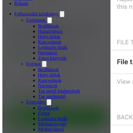
Rólunk
Felhasználói kézikönyv
Evermusic
Beállítások
Hanglejátszó
Helyi fájlok
Kapcsolatok
Lejátszási listák
Navigáció
Zenei könyvtár
Evertag
Beállítások
Helyi fájlok
Kapcsolatok
Navigáció
Tag mező leképezések
Tag szerkesztő
Evervideo
Beállítások
Fájlok
Lejátszási listák
Médiakönyvtár
Médialejátszó