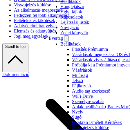
Beállítások
Visszajelzés küldése
Hanglejátszó
Az alkalmazás megosztása
Helyi fájlok
Fedezzen fel több alkalmazást
Kapcsolatok
Feltételek és kikötések
Lejátszási listák
Adatvédelmi irányelvek
Navigáció
Elemzés és adatgyűjtés
Zenei könyvtár
Jogi megjegyzések
Evertag
Beállítások
Scroll to top
Frissítés Prémiumra
Vásárlások megosztása iOS és 
Vásárlások visszaállítása új es
Próbálja ki a Prémiumot ingyen
Vásárlások
Dokumentáció
Mi újság
Jelszó
Fájlkezelő
Audio tag szerkesztő
WiFi-Drive
Személyre szabás
Ablak beállítások (iPad és Mac
Nyelv
Súgó
Gyakran Ismételt Kérdések
Visszajelzés küldése