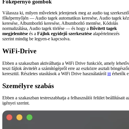
Főképernyő gombok
Válassza ki, milyen műveletek jelenjenek meg az audio tag szerkesztő
főképernyőjén — Audio tagek automatikus keresése, Audio tagek kéz
keresése, Albumborító keresése, Albumborító mentése, Kódolás
normalizálása, Audio tagek törlése — és hogy a
Bővített tagek
megjelenítése
és a
Fájlok egyidejű szerkesztése
alapértelmezés
szerint mindig be legyen-e kapcsolva.
WiFi-Drive
Ebben a szakaszban aktiválhatja a WiFi Drive funkciót, amely lehető
teszi fájlok átvitelét a számítógépről erre az eszközre asztali böngésző
keresztül. Részletes utasítások a WiFi Drive használatáról
itt
érhetők e
Személyre szabás
Ebben a szakaszban testreszabhatja a felhasználói felület beállításait a
igényei szerint.