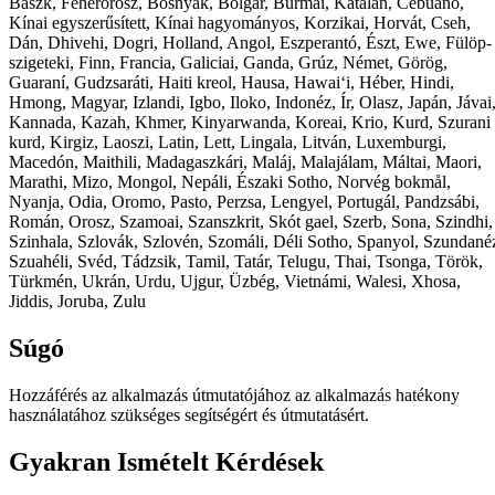
Baszk, Fehérorosz, Bosnyák, Bolgár, Burmai, Katalán, Cebuano,
Kínai egyszerűsített, Kínai hagyományos, Korzikai, Horvát, Cseh,
Dán, Dhivehi, Dogri, Holland, Angol, Eszperantó, Észt, Ewe, Fülöp-
szigeteki, Finn, Francia, Galiciai, Ganda, Grúz, Német, Görög,
Guaraní, Gudzsaráti, Haiti kreol, Hausa, Hawaiʻi, Héber, Hindi,
Hmong, Magyar, Izlandi, Igbo, Iloko, Indonéz, Ír, Olasz, Japán, Jávai
Kannada, Kazah, Khmer, Kinyarwanda, Koreai, Krio, Kurd, Szurani
kurd, Kirgiz, Laoszi, Latin, Lett, Lingala, Litván, Luxemburgi,
Macedón, Maithili, Madagaszkári, Maláj, Malajálam, Máltai, Maori,
Marathi, Mizo, Mongol, Nepáli, Északi Sotho, Norvég bokmål,
Nyanja, Odia, Oromo, Pasto, Perzsa, Lengyel, Portugál, Pandzsábi,
Román, Orosz, Szamoai, Szanszkrit, Skót gael, Szerb, Sona, Szindhi,
Szinhala, Szlovák, Szlovén, Szomáli, Déli Sotho, Spanyol, Szundané
Szuahéli, Svéd, Tádzsik, Tamil, Tatár, Telugu, Thai, Tsonga, Török,
Türkmén, Ukrán, Urdu, Ujgur, Üzbég, Vietnámi, Walesi, Xhosa,
Jiddis, Joruba, Zulu
Súgó
Hozzáférés az alkalmazás útmutatójához az alkalmazás hatékony
használatához szükséges segítségért és útmutatásért.
Gyakran Ismételt Kérdések