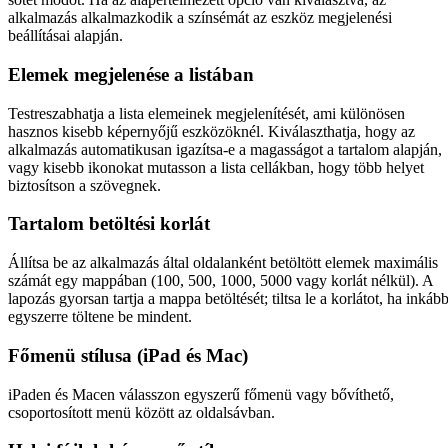
alkalmazás alkalmazkodik a színsémát az eszköz megjelenési
beállításai alapján.
Elemek megjelenése a listában
Testreszabhatja a lista elemeinek megjelenítését, ami különösen
hasznos kisebb képernyőjű eszközöknél. Kiválaszthatja, hogy az
alkalmazás automatikusan igazítsa-e a magasságot a tartalom alapján,
vagy kisebb ikonokat mutasson a lista cellákban, hogy több helyet
biztosítson a szövegnek.
Tartalom betöltési korlát
Állítsa be az alkalmazás által oldalanként betöltött elemek maximális
számát egy mappában (100, 500, 1000, 5000 vagy korlát nélkül). A
lapozás gyorsan tartja a mappa betöltését; tiltsa le a korlátot, ha inkáb
egyszerre töltene be mindent.
Főmenü stílusa (iPad és Mac)
iPaden és Macen válasszon egyszerű főmenü vagy bővíthető,
csoportosított menü között az oldalsávban.