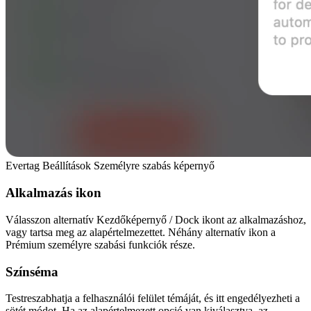
Evertag Beállítások Személyre szabás képernyő
Alkalmazás ikon
Válasszon alternatív Kezdőképernyő / Dock ikont az alkalmazáshoz,
vagy tartsa meg az alapértelmezettet. Néhány alternatív ikon a
Prémium személyre szabási funkciók része.
Színséma
Testreszabhatja a felhasználói felület témáját, és itt engedélyezheti a
sötét módot. Ha az alapértelmezett opció van kiválasztva, az