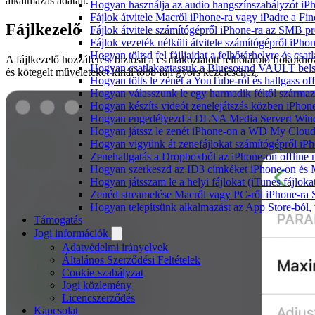
alkalmazás adatait.
Hogyan használja az audio hangszínszabályzót iP
Fájlok átvitele Macről iPhone-ra vagy iPadre a Fin
Fájlkezelő
Fájlok átvitele számítógépről iPhone-ra az SMB pr
Fájlok vezeték nélküli átvitele számítógépről iPho
Hogyan töltsd fel fájljaidat a felhőtárhelyre és c
A fájlkezelő hozzáférést biztosít a csatlakoztatott felhőtároló fiókokho
Hogyan csatlakoztassuk a Bluesound VAULT belső 
és kötegelt műveleteket kínál több fájl gyors kezeléséhez.
Hogyan tölts le zenét a YouTube-ról és hallgass of
Hogyan válasszunk le egy harmadik féltől származ
Hogyan készíts videót zenelejátszás közben iPhon
Hogyan engedélyezd a DLNA Media Servert Window
Hogyan játssz le zenét iPhone-on a WD My Clou
Hogyan vigyünk át zenefájlokat számítógépről iPh
Zenehallgatás a Dropboxból az iPhone-on offline
Hogyan szerkeszd az ID3 címkéket iPhone-on és
Hogyan játsszam le a helyi fájlokat (iTunes fájlok
Zenéd streamelése Macről vagy PC-ről iPhone-ra
Hogyan telepítsünk alkalmazást az App Store-ból, 
Támogatás
Jogi információk
Adatvédelmi irányelvek
Általános Szerződési Feltételek
Cookie-szabályzat
Jogi közlemény
Licencszerződés
Kapcsolat