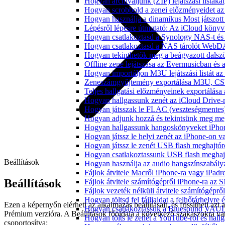
Hogyan archiváljunk (ZIP) lejátszási listák
Hogyan scrobbold a zenei előzményeidet az
Hogyan használja a dinamikus Most játszot
Lépésről lépésre útmutató: Az iCloud könyv
Hogyan csatlakoztasd a Synology NAS-t és 
Hogyan csatlakoztasd a NAS tárolót WebDA
Hogyan tekinthetők meg a beágyazott dals
Offline zene lejátszása az Evermusicban és a
Hogyan importáljon M3U lejátszási listát a
Zeneszámgyűjtemény exportálása M3U, CS
Teljes hallgatási előzményeinek exportálása
Hogyan hallgassunk zenét az iCloud Drive-
Hogyan játsszak le FLAC (veszteségmentes
Hogyan adjunk hozzá és tekintsünk meg meg
Hogyan hallgassunk hangoskönyveket iPhon
Hogyan játssz le helyi zenét az iPhone-on 
Hogyan játssz le zenét USB flash meghajtór
Hogyan csatlakoztassunk USB flash meghajtót
Beállítások
Hogyan használja az audio hangszínszabály
Fájlok átvitele Macről iPhone-ra vagy iPadre
Beállítások
Fájlok átvitele számítógépről iPhone-ra az 
Fájlok vezeték nélküli átvitele számítógéprő
Hogyan töltsd fel fájljaidat a felhőtárhelyr
Ezen a képernyőn elérheti az alkalmazás beállításait, és frissítheti azt a
Hogyan csatlakoztassuk a Bluesound VAULT 
Prémium verzióra. A Beállítások főoldala a következő szakaszokra va
Hogyan tölts le zenét a YouTube-ról és hallg
csoportosítva: