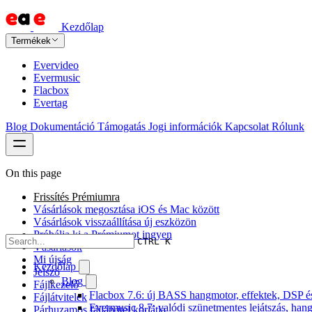
Kezdőlap
Termékek
Evervideo
Evermusic
Flacbox
Evertag
Blog
Dokumentáció
Támogatás
Jogi információk
Kapcsolat
Rólunk
On this page
Frissítés Prémiumra
Vásárlások megosztása iOS és Mac között
Vásárlások visszaállítása új eszközön
Próbálja ki a Prémiumot ingyen
CTRL K
Vásárlások
Mi újság
Kezdőlap
Jelszó
Blog
Fájlkezelő
Flacbox 7.6: új BASS hangmotor, effektek, DSP és 
Fájlátvitelek
Evermusic 8.7: valódi szünetmentes lejátszás, hang
Párhuzamos fájlátvitel korlátja