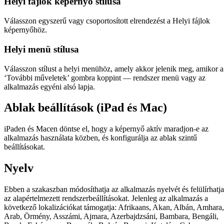
Helyi fájlok képernyő stílusa
Válasszon egyszerű vagy csoportosított elrendezést a Helyi fájlok
képernyőhöz.
Helyi menü stílusa
Válasszon stílust a helyi menühöz, amely akkor jelenik meg, amikor a
‘További műveletek’ gombra koppint — rendszer menü vagy az
alkalmazás egyéni alsó lapja.
Ablak beállítások (iPad és Mac)
iPaden és Macen döntse el, hogy a képernyő aktív maradjon-e az
alkalmazás használata közben, és konfigurálja az ablak szintű
beállításokat.
Nyelv
Ebben a szakaszban módosíthatja az alkalmazás nyelvét és felülírhatja
az alapértelmezett rendszerbeállításokat. Jelenleg az alkalmazás a
következő lokalizációkat támogatja: Afrikaans, Akan, Albán, Amhara,
Arab, Örmény, Asszámi, Ajmara, Azerbajdzsáni, Bambara, Bengáli,