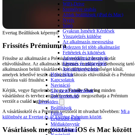
WiFi-Drive
Személyre szabás
Ablak beállítások (iPad és Mac)
Nyelv
Súgó
Gyakran Ismételt Kérdések
Evertag Beállítások képernyő
Visszajelzés küldése
Az alkalmazás megosztása
Frissítés Prémiumra
Fedezzen fel több alkalmazást
Feltételek és kikötések
Adatvédelmi irányelvek
Frissítse az alkalmazást a Prémium verzióra az összes korlát
Elemzés és adatgyűjtés
eltávolításához. Az alkalmazás ingyenes verziója egy élethosszig tartó
Jogi megjegyzések
alkalmazáson belüli vásárlást és két előfizetési lehetőséget kínál,
Helyi fájlok
amelyek lehetővé teszik az összes korlátozás eltávolítását és a Prémi
Kapcsolatok
verzióra való frissítést.
Navigáció
Kérjük, vegye figyelembe, hogy a
Family Sharing
minden
Tag mező leképezések
vásárláshoz és tervhez engedélyezett, így megoszthatja a Prémium
Tag szerkesztő
verziót a család tagjaival.
Evervideo
Beállítások
A vásárlásokról és a Prémium verzióról itt olvashat bővebben:
Mi a
Fájlok
különbség az Evertag és az Evertag Prémium között
.
Lejátszási listák
Médiakönyvtár
Vásárlások megosztása iOS és Mac között
Médialejátszó
Navigáció