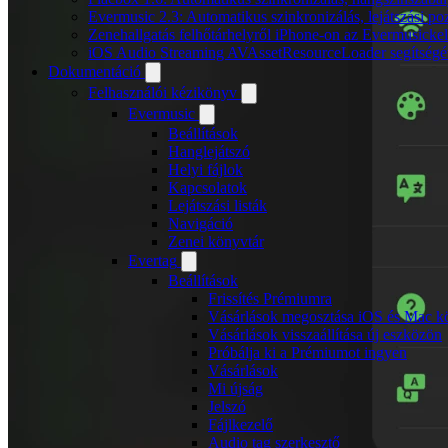
Evermusic 2.3: Automatikus szinkronizálás, lejátszási po
Zenehallgatás felhőtárhelyről iPhone-on az Evermusickel
iOS Audio Streaming AVAssetResourceLoader segítségé
Dokumentáció
Felhasználói kézikönyv
Evermusic
Beállítások
Hanglejátszó
Helyi fájlok
Kapcsolatok
Lejátszási listák
Navigáció
Zenei könyvtár
Evertag
Beállítások
Frissítés Prémiumra
Vásárlások megosztása iOS és Mac kö
Vásárlások visszaállítása új eszközön
Próbálja ki a Prémiumot ingyen
Vásárlások
Mi újság
Jelszó
Fájlkezelő
Audio tag szerkesztő