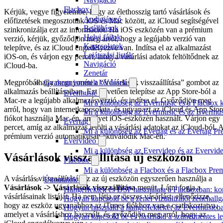
Flacbox
Kérjük, vegye figyelembe, hogy az élethosszig tartó vásárlások és
Audiojátszó
előfizetések megosztottak iOS és Mac között, az iCloud segítségével
Beállítások
szinkronizálja ezt az információt. Ha iOS eszközén van a prémium
Helyi fájlok
verzió, kérjük, győződjön meg arról, hogy a legújabb verzió van
Kapcsolatok
telepítve, és az iCloud engedélyezve van. Indítsa el az alkalmazást
Lejátszási listák
iOS-on, és várjon egy percet, amíg a vásárlási adatok feltöltődnek az
Navigáció
iCloud-ba.
Zenetár
Gyakran ismételt kérdések
Megpróbálhatja megnyomni a “Vásárlások visszaállítása” gombot az
alkalmazás beállításaiban. Ezt követően telepítse az App Store-ból a
Evermusic
Mac-re a legújabb alkalmazásverzió, és indítsa el. Győződjön meg
Mi a különbség az Evermusic és a Flacbox k
arról, hogy van internetkapcsolata, és ugyanazt az iCloud és App Stor
Mi a különbség az Evermusic és az Evermu
fiókot használja Mac-én, amelyet iOS-eszközén használt. Várjon egy
Evertag
percet, amíg az alkalmazás letölti a vásárlási adatokat az iCloud-ból. 
Mi a különbség az Evertag és az Evertag P
prémium verzió automatikusan aktiválódik Mac-én.
Evervideo
Mi a különbség az Evervideo és az Evervid
Vásárlások visszaállítása új eszközön
Flacbox
Mi a különbség a Flacbox és a Flacbox Pre
A vásárlás visszaállításához az új eszközön egyszerűen használja a
Útmutatók
Vásárlások -> Vásárlások visszaállítása
menüt. Látni fogja a
Hangeffektek és DSP használata a Flacboxban: kom
vásárlásainak listáját. Ha nem látja az összes vásárlást, ellenőrizze,
Hogyan kapcsold be a zenei vizualizálót zenehall
hogy az eszköz ugyanahhoz az iTunes fiókhoz van-e csatlakoztatva,
Hogyan használd a hangeffekteket az Evermusicban:
amelyet a vásárláshoz használt, és győződjön meg arról, hogy az
Hogyan kapcsold be és használd a szünetmentes le