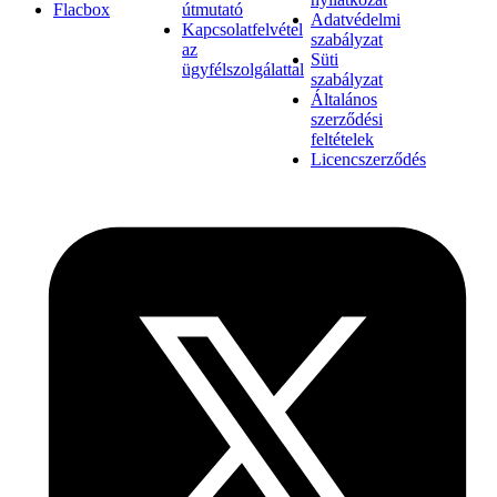
Flacbox
útmutató
Adatvédelmi
Kapcsolatfelvétel
szabályzat
az
Süti
ügyfélszolgálattal
szabályzat
Általános
szerződési
feltételek
Licencszerződés