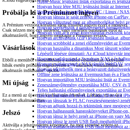
iCloud engedélyezve van.
Apple Music lejátszási listák exportálása és lejá
Hogyan hozz létre M3U lejátszási listát az Intern
Próbálja ki a Prémiumot ingyen
Hogyan játssza le zenéjét Mac / PC / Linux / NA
Hogyan játssza le saját zenéjét iPhone-on CarPlay 
Hogyan változtasd meg az albumborítókat helyi zen
A Prémium verzióra korlátlan ideig frissíthet ingyen ezzel a menüvel.
Hogyan szerkesszük a dalszövegeket hangfájlok
Csak nézzen meg egy hirdetést, vagy meséljen barátainak erről az
Hogyan vidd át a zenei könyvtáradat eszközök köz
alkalmazásról, hogy ingyen megkapja a Prémium verziót.
Hogyan archiváljunk (ZIP) lejátszási listákat, al
Hogyan scrobbold a zenei előzményeidet az Everm
Vásárlások
Hogyan használja a dinamikus Most játszott widg
Lépésről lépésre útmutató: Az iCloud könyvtár im
Hogyan csatlakoztasd a Synology NAS-t és hallga
Ebből a menüből visszaállíthatja a korábbi vásárlásokat. Aktiválási
Hogyan csatlakoztasd a NAS tárolót WebDAV segí
hibák esetén próbálja engedélyezni a “Vásárlások visszaállítása az
Hogyan tekinthetők meg a beágyazott dalszövege
alkalmazás indításakor” opciót.
Offline zene lejátszása az Evermusicban és a Flacb
Hogyan importáljon M3U lejátszási listát az Ever
Mi újság
Zeneszámgyűjtemény exportálása M3U, CSV és T
Teljes hallgatási előzményeinek exportálása az Ev
Ez a menü az új verzió kiadása után érhető el. Láthatja, mi az új a
Hogyan hallgassunk zenét az iCloud Drive-ról iP
frissített alkalmazásban.
Hogyan játsszak le FLAC (veszteségmentes) zené
Hogyan adjunk hozzá és tekintsünk meg megjegyzé
Hogyan hallgassunk hangoskönyveket iPhone-on, 
Jelszó
Hogyan játssz le helyi zenét az iPhone-on vagy M
Hogyan játssz le zenét USB flash meghajtóról iPh
Aktiválja a jelszóvédelmi képernyőt, ha meg szeretné védeni az
Hogyan csatlakoztassunk USB flash meghajtót az iP