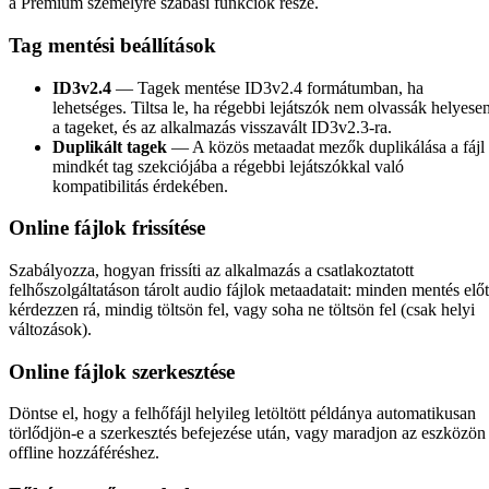
a Prémium személyre szabási funkciók része.
Tag mentési beállítások
ID3v2.4
— Tagek mentése ID3v2.4 formátumban, ha
lehetséges. Tiltsa le, ha régebbi lejátszók nem olvassák helyese
a tageket, és az alkalmazás visszavált ID3v2.3-ra.
Duplikált tagek
— A közös metaadat mezők duplikálása a fájl
mindkét tag szekciójába a régebbi lejátszókkal való
kompatibilitás érdekében.
Online fájlok frissítése
Szabályozza, hogyan frissíti az alkalmazás a csatlakoztatott
felhőszolgáltatáson tárolt audio fájlok metaadatait: minden mentés előt
kérdezzen rá, mindig töltsön fel, vagy soha ne töltsön fel (csak helyi
változások).
Online fájlok szerkesztése
Döntse el, hogy a felhőfájl helyileg letöltött példánya automatikusan
törlődjön-e a szerkesztés befejezése után, vagy maradjon az eszközön
offline hozzáféréshez.