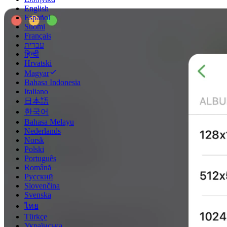
English
Español
Suomi
Français
עברית
हिन्दी
Hrvatski
Magyar
Bahasa Indonesia
Italiano
日本語
한국어
Bahasa Melayu
Nederlands
Norsk
Polski
Português
Română
Русский
Slovenčina
Svenska
ไทย
Türkçe
Українська