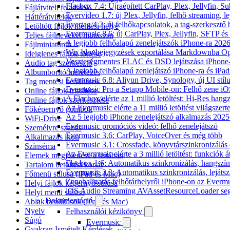
Flacbox 7.4: Újraépített CarPlay, Plex, Jellyfin,
Fájlátviteli feladatok
Evervideo 1.7: új Plex, Jellyfin, felhő streaming, l
Háttérátvitelek
Evertag 4.2: új felhőkapcsolatok, a tag-szerkesztő 
Letöltött fájlok mentési helye
Evermusic 8.6: új CarPlay, Plex, Jellyfin, SFTP é
Teljes fájlneveket mutasson
A legjobb felhőalapú zenelejátszók iPhone-ra 202
Fájlminiatűrök
Wix blogbejegyzések exportálása Markdownba O
Ideiglenes fájlok törlése
Veszteségmentes FLAC és DSD lejátszása iPhone-
Audio tag szerkesztő
A legjobb felhőalapú zenlejátszó iPhone-ra és iPad
Albumborító méretezés
Evermusic 6.8: Aliyun Drive, Synology, új UI stíl
Tag mentési beállítások
Evermusic Pro a Setapp Mobile-on: Felhő zene iO
Online fájlok frissítése
A Flacbox elérte az 1 millió letöltést: Hi-Res hang
Online fájlok szerkesztése
Az Evermusic elérte a 11 millió letöltést világszert
Főképernyő gombok
Az 5 legjobb iPhone zenelejátszó alkalmazás 202
WiFi-Drive
Evermusic promóciós videó: felhő zenelejátszó
Személyre szabás
Evermusic 3.6: CarPlay, VoiceOver és még több
Alkalmazás ikon
Evermusic 3.1: Crossfade, könyvtárszinkronizálás 
Színséma
Az Evermusic elérte a 3 millió letöltést: funkciók á
Elemek megjelenése a listában
Flacbox 1.6: Automatikus szinkronizálás, hangsz
Tartalom betöltési korlát
Evermusic 2.3: Automatikus szinkronizálás, lejátsz
Főmenü stílusa (iPad és Mac)
Zenehallgatás felhőtárhelyről iPhone-on az Everm
Helyi fájlok képernyő stílusa
iOS Audio Streaming AVAssetResourceLoader seg
Helyi menü stílusa
Dokumentáció
Ablak beállítások (iPad és Mac)
Nyelv
Felhasználói kézikönyv
Súgó
Evermusic
Gyakran Ismételt Kérdések