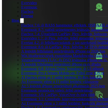
Evervideo
Evermusic
Flacbox
Evertag
Blog
Flacbox 7.6: új BASS hangmotor, effektek, DSP és élő ze
Evermusic 8.7: valódi szünetmentes lejátszás, hangeffekt
Flacbox 7.4: Újraépített CarPlay, Plex, Jellyfin, Subso
Evervideo 1.7: új Plex, Jellyfin, felhő streaming, lejátszá
Evertag 4.2: új felhőkapcsolatok, a tag-szerkesztő beállí
Evermusic 8.6: új CarPlay, Plex, Jellyfin, SFTP és dals
A legjobb felhőalapú zenelejátszók iPhone-ra 2026-ban
Wix blogbejegyzések exportálása Markdownba OpenAI-
Veszteségmentes FLAC és DSD lejátszása iPhone-on és 
A legjobb felhőalapú zenlejátszó iPhone-ra és iPadre
Evermusic 6.8: Aliyun Drive, Synology, új UI stílusok
Evermusic Pro a Setapp Mobile-on: Felhő zene iOS-re
A Flacbox elérte az 1 millió letöltést: Hi-Res hangzás
Az Evermusic elérte a 11 millió letöltést világszerte
Az 5 legjobb iPhone zenelejátszó alkalmazás 2025-ben
Evermusic promóciós videó: felhő zenelejátszó
Evermusic 3.6: CarPlay, VoiceOver és még több
Evermusic 3.1: Crossfade, könyvtárszinkronizálás és biz
Az Evermusic elérte a 3 millió letöltést: funkciók áttekint
Flacbox 1.6: Automatikus szinkronizálás, hangszínszab