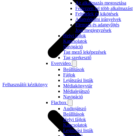
Az alkalmazás megosztása
Fedezzen fel több alkalmazást
Feltételek és kikötések
Adatvédelmi irányelvek
Elemzés és adatgyűjtés
Jogi megjegyzések
Helyi fájlok
Kapcsolatok
Navigáció
Tag mező leképezések
Tag szerkesztő
Evervideo
Beállítások
Fájlok
Lejátszási listák
Felhasználói kézikönyv
Médiakönyvtár
Médialejátszó
Navigáció
Flacbox
Audiojátszó
Beállítások
Helyi fájlok
Kapcsolatok
Lejátszási listák
Navigáció