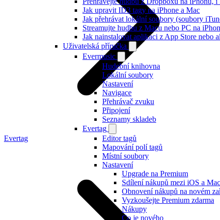
Přehrávejte hudbu z Dropboxu na iPhonu, i k
Jak upravit ID3 tagy na iPhone a Mac
Jak přehrávat lokální soubory (soubory iTu
Streamujte hudbu z Macu nebo PC na iPh
Jak nainstalovat aplikaci z App Store nebo
Uživatelská příručka
Evermusic
Hudební knihovna
Lokální soubory
Nastavení
Navigace
Přehrávač zvuku
Připojení
Seznamy skladeb
Evertag
Evertag
Editor tagů
Mapování polí tagů
Místní soubory
Nastavení
Upgrade na Premium
Sdílení nákupů mezi iOS a Ma
Obnovení nákupů na novém zař
Vyzkoušejte Premium zdarma
Nákupy
Co je nového