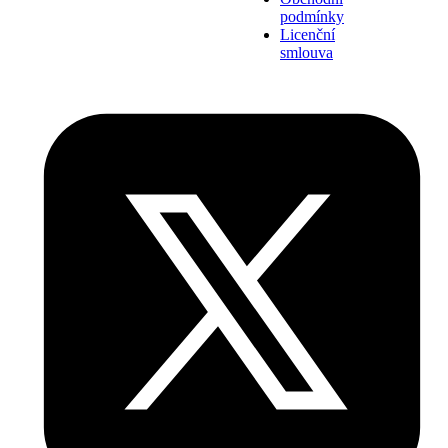
podmínky
Licenční
smlouva