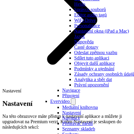
Heslo
Správce souborů
Editor audio tagů
WiFi-Drive
Personalizace
Nastavení okna (iPad a Mac)
Jazyk
Nápověda
Časté dotazy
Odeslat zpětnou vazbu
Sdílet tuto aplikaci
Objevit další aplikace
Podmínky a ujednání
Zásady ochrany osobních údaj
Analytika a sběr dat
Právní upozornění
Navigace
Nastavení
Připojení
Evervideo
Nastavení
Mediální knihovna
Nastavení
Na této obrazovce máte přístup k nastavení aplikace a můžete ji
Navigace
upgradovat na Premium verzi. Kořen Nastavení je seskupen do
Přehrávač médií
následujících sekcí:
Seznamy skladeb