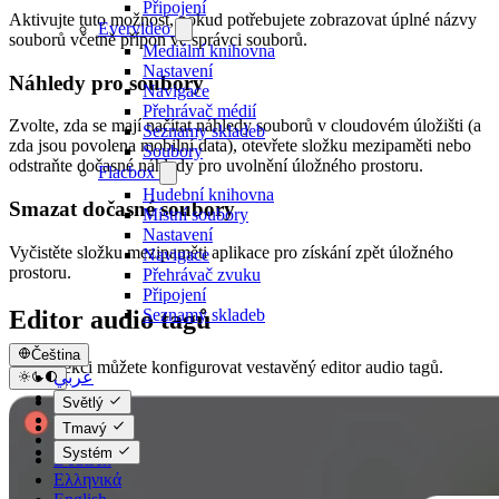
Připojení
Aktivujte tuto možnost, pokud potřebujete zobrazovat úplné názvy
Evervideo
souborů včetně přípon ve správci souborů.
Mediální knihovna
Nastavení
Náhledy pro soubory
Navigace
Přehrávač médií
Zvolte, zda se mají načítat náhledy souborů v cloudovém úložišti (a
Seznamy skladeb
zda jsou povolena mobilní data), otevřete složku mezipaměti nebo
Soubory
odstraňte dočasné náhledy pro uvolnění úložného prostoru.
Flacbox
Hudební knihovna
Smazat dočasné soubory
Místní soubory
Nastavení
Vyčistěte složku mezipaměti aplikace pro získání zpět úložného
Navigace
prostoru.
Přehrávač zvuku
Připojení
Editor audio tagů
Seznamy skladeb
Čeština
V této sekci můžete konfigurovat vestavěný editor audio tagů.
عربي
Català
Světlý
Čeština
Tmavý
Dansk
Systém
Deutsch
Ελληνικά