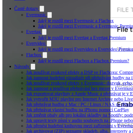
Časté dotazy
Evermusic
Jaký je rozdíl mezi Evermusic a Flacbox
Jaký je rozdíl mezi Evermusic a Evermusic Premi
Evertag
Jaký je rozdíl mezi Evertag a Evertag Premium
Evervideo
Jaký je rozdíl mezi Evervideo a Evervideo Premi
Flacbox
Jaký je rozdíl mezi Flacbox a Flacbox Premium?
Návody
Jak používat zvukové efekty a DSP ve Flacboxu: Compress
Jak zapnout hudební vizualizér při přehrávání hudby na
Jak používat zvukové efekty v Evermusic: dozvuk, echo, z
Jak zapnout a používat přehrávání bez mezer v Evermusi
Jak exportovat playlisty z Apple Music a přehrávat je v
Jak vytvořit M3U playlist pro Internet Archive nebo Liv
Jak přehrávat hudbu z Mac / PC / Linux / NAS na iPh
Jak přehrávat vlastní hudbu na iPhonu pomocí CarPlay
Jak změnit obaly alb pro lokální skladby na Spotify: pod
Jak upravit texty písní v audio souborech na iPhone n
Jak přenést hudební knihovnu mezi zařízeními v Evermu
Jak archivovat (ZIP) seznamy skladeb, alba, interprety a 