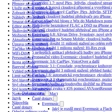
Evervideo 1.7: nové Plex, Jellyfin, cloudové strea
Přenosy na pozadí
Evertag 4.2: nová cloudová připojení a vysvětlení 
Uložit stažené soubory do
Evermusic 8.6: nový CarPlay, Plex, Jellyfin, SFTP
Zobrazit úplné názvy souborů
Nejlepší cloudové hudební přehrávače pro iPhone
Náhledy pro soubory
Export příspěvků blogu z Wix do Markdown pom
Smazat dočasné soubory
Přehrávejte bezztrátové FLAC a DSD na iPhone 
Editor audio tagů
Nejlepší cloudový hudební přehrávač pro iPhone a
Škálování obalu alba
Evermusic 6.8: Aliyun Drive, Synology, nové styl
Možnosti ukládání tagů
Evermusic Pro na Setapp Mobile: cloudová hudba
Aktualizace online souborů
Evermusic dosáhl 11 milionů stažení po celém svě
Úprava online souborů
Flacbox dosáhl 1 milionu stažení: Hi-Res zvuk
Tlačítka hlavní obrazovky
5 nejlepších aplikací přehrávačů hudby pro iPhone
WiFi-Drive
Propagační video Evermusic: cloudový hudební p
Personalizace
Evermusic 3.6: CarPlay, VoiceOver a další
Ikona aplikace
Evermusic 3.1: Crossfade, synchronizace knihovny
Barevné schéma
Evermusic dosáhl 3 milionů stažení: přehled funkc
Vzhled položek v seznamu
Flacbox 1.6: automatická synchronizace, ekvaliz
Limit načítání obsahu
Evermusic 2.3: Automatická synchronizace, pozice
Styl hlavní nabídky (iPad a Mac)
Streamujte hudbu z cloudového úložiště na iPhone
Styl obrazovky místních souborů
Streamování zvuku v iOS pomocí AVAssetResour
Styl kontextové nabídky
Dokumentace
Nastavení okna (iPad a Mac)
Jazyk
Časté dotazy
Nápověda
Evermusic
Časté dotazy
Jaký je rozdíl mezi Evermusic a Flac
Odeslat zpětnou vazbu