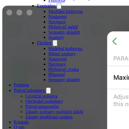
Připojení
Evervideo
Mediální knihovna
Nastavení
Navigace
Přehrávač médií
Seznamy skladeb
Soubory
Flacbox
Hudební knihovna
Místní soubory
Nastavení
Navigace
Přehrávač zvuku
Připojení
Seznamy skladeb
Podpora
Právní informace
Licenční smlouva
Obchodní podmínky
Právní upozornění
Zásady ochrany osobních údajů
Zásady používání cookies
Kontakt
O nás