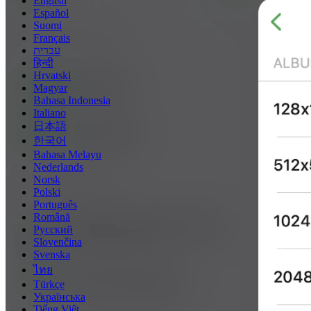
English
Español
Suomi
Français
עברית
हिन्दी
Hrvatski
Magyar
Bahasa Indonesia
Italiano
日本語
한국어
Bahasa Melayu
Nederlands
Norsk
Polski
Português
Română
Русский
Slovenčina
Svenska
ไทย
Türkçe
Українська
Tiếng Việt