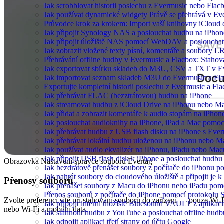
Jak scrobblovat historii poslechu z Evermusic nebo Flac
Jak používat dynamické widgety Právě se přehrává v E
Průvodce krok za krokem: Import vaší knihovny iCloud
Jak připojit Synology NAS a poslouchat hudbu na iPho
Jak připojit úložiště NAS pomocí WebDAV a posloucha
Jak zobrazit vložené texty písní, komentáře a soubory
Přehrávání offline hudby v Evermusic a Flacbox: Stahov
Jak exportovat sbírku skladeb do M3U, CSV a TXT v E
Jak importovat seznam skladeb M3U do Evermusic a Fl
Exportujte kompletní historii poslechu z Evermusic a Fl
Jak přehrávat FLAC (bezztrátovou) hudbu na iPhone
Jak streamovat hudbu z iCloud Drive na iPhonu nebo M
Jak přidat a zobrazit komentáře k audio stopám na iPho
Jak poslouchat audioknihy na iPhone, iPad a Mac pomo
Jak přehrávat hudbu z USB flash disku na iPhone s Eve
Jak přehrávat lokální hudbu uloženou na iPhonu nebo M
Jak používat audio ekvalizér na iPhonu, iPadu nebo Mac
Jak připojit USB flash disk k iPhone a poslouchat hudb
Obrazovka Nastavení správce souborů Evertag
Jak bezdrátově přenášet soubory z počítače do iPhonu 
Jak nahrát soubory do cloudového úložiště a připojit je
Přenosy souborů
Jak přenášet soubory z Macu do iPhonu nebo iPadu pom
Přenos souborů z počítače do iPhone pomocí protokolu
Zvolte preferenci sítě při stahování souborů do zařízení — pouze Wi-
Jak připojit interní úložiště Bluesound VAULT z aplikac
nebo Wi-Fi a mobilní data.
Jak stáhnout hudbu z YouTube a poslouchat offline hudb
Jak odpojit aplikaci třetí strany od účtu Google