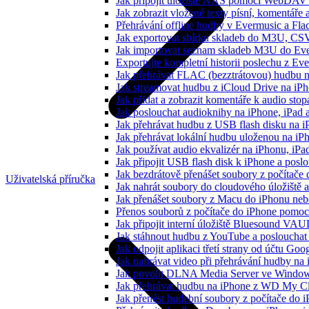
Jak připojit úložiště NAS pomocí WebDAV 
Jak zobrazit vložené texty písní, komentá
Přehrávání offline hudby v Evermusic a Fla
Jak exportovat sbírku skladeb do M3U, CS
Jak importovat seznam skladeb M3U do Eve
Exportujte kompletní historii poslechu z Ev
Jak přehrávat FLAC (bezztrátovou) hudbu 
Jak streamovat hudbu z iCloud Drive na i
Jak přidat a zobrazit komentáře k audio st
Jak poslouchat audioknihy na iPhone, iPad
Jak přehrávat hudbu z USB flash disku na 
Jak přehrávat lokální hudbu uloženou na i
Jak používat audio ekvalizér na iPhonu, iP
Jak připojit USB flash disk k iPhone a pos
Jak bezdrátově přenášet soubory z počítač
Uživatelská příručka
Jak nahrát soubory do cloudového úložiště a
Jak přenášet soubory z Macu do iPhonu ne
Přenos souborů z počítače do iPhone pomo
Jak připojit interní úložiště Bluesound VAU
Jak stáhnout hudbu z YouTube a poslouchat 
Jak odpojit aplikaci třetí strany od účtu Goo
Jak nahrávat video při přehrávání hudby na
Jak povolit DLNA Media Server ve Windows
Jak přehrávat hudbu na iPhone z WD My 
Jak přenést hudební soubory z počítače do