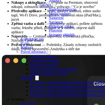
Soubory
Nákupy a aktualizace
— upgrade na Premium, obnovení
Flacbox
nákupů, zobrazení aktualizace softwaru / “Co je nového”
Hudební knihovna
Předvolby aplikace
— heslo, správce souborů, editor audio
Místní soubory
tagů, Wi-Fi Drive, personalizace, nastavení okna (iPad/Mac),
Nastavení
jazyk
Navigace
Zpětná vazba a další
— ohodnoťte aplikaci, pošlete zpětnou
Přehrávač zvuku
vazbu, řekněte příteli, přihlaste se k odběru, objevte další
Připojení
aplikace
Seznamy skladeb
Nápověda
— Centrum nápovědy, Uživatelská příručka,
Kontaktujte nás
Návody, Časté dotazy
O nás
Právní a soukromí
— Podmínky, Zásady ochrany osobních
Podpora
údajů, Právní upozornění, Analytika a sběr dat
Právní informace
Licenční smlouva
Obchodní podmínky
Právní upozornění
Zásady ochrany osobních údajů
Zásady používání cookies
Produkty
Evermusic - Offline hudební přehrávač pro iPhon
Evertag - Editor hudebních tagů pro iPhone a Mac
Evervideo - HD video přehrávač pro iPhone a Ma
Flacbox - Hi-Res audio přehrávač pro iPhone a M
Produkty
Evervideo