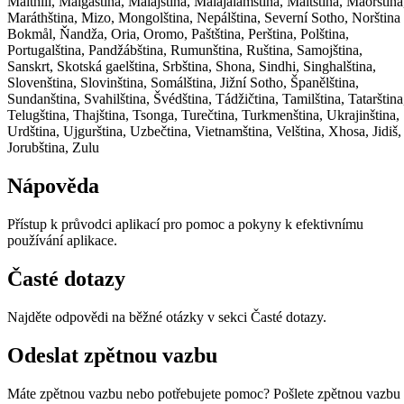
Maithili, Malgaština, Malajština, Malajálamština, Maltština, Māorština
Maráthština, Mizo, Mongolština, Nepálština, Severní Sotho, Norština
Bokmål, Ňandža, Oria, Oromo, Paštština, Perština, Polština,
Portugalština, Pandžábština, Rumunština, Ruština, Samojština,
Sanskrt, Skotská gaelština, Srbština, Shona, Sindhi, Singhalština,
Slovenština, Slovinština, Somálština, Jižní Sotho, Španělština,
Sundanština, Svahilština, Švédština, Tádžičtina, Tamilština, Tatarština
Telugština, Thajština, Tsonga, Turečtina, Turkmenština, Ukrajinština,
Urdština, Ujgurština, Uzbečtina, Vietnamština, Velština, Xhosa, Jidiš,
Jorubština, Zulu
Nápověda
Přístup k průvodci aplikací pro pomoc a pokyny k efektivnímu
používání aplikace.
Časté dotazy
Najděte odpovědi na běžné otázky v sekci Časté dotazy.
Odeslat zpětnou vazbu
Máte zpětnou vazbu nebo potřebujete pomoc? Pošlete zpětnou vazbu