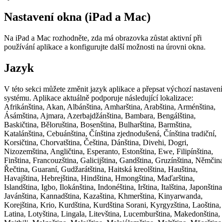
Nastavení okna (iPad a Mac)
Na iPad a Mac rozhodněte, zda má obrazovka zůstat aktivní při
používání aplikace a konfigurujte další možnosti na úrovni okna.
Jazyk
V této sekci můžete změnit jazyk aplikace a přepsat výchozí nastaven
systému. Aplikace aktuálně podporuje následující lokalizace:
Afrikánština, Akan, Albánština, Amharština, Arabština, Arménština,
Ásámština, Ajmara, Azerbajdžánština, Bambara, Bengálština,
Baskičtina, Běloruština, Bosenština, Bulharština, Barmština,
Katalánština, Cebuánština, Čínština zjednodušená, Čínština tradiční,
Korsičtina, Chorvatština, Čeština, Dánština, Divehi, Dogri,
Nizozemština, Angličtina, Esperanto, Estonština, Ewe, Filipínština,
Finština, Francouzština, Galicijština, Gandština, Gruzínština, Němčin
Řečtina, Guaraní, Gudžarátština, Haitská kreolština, Hauština,
Havajština, Hebrejština, Hindština, Hmongština, Maďarština,
Islandština, Igbo, Ilokánština, Indonéština, Irština, Italština, Japonština
Javánština, Kannadština, Kazaština, Khmerština, Kinyarwanda,
Korejština, Krio, Kurdština, Kurdština Sorani, Kyrgyzština, Laoština,
Latina, Lotyština, Lingala, Litevština, Lucemburština, Makedonština,