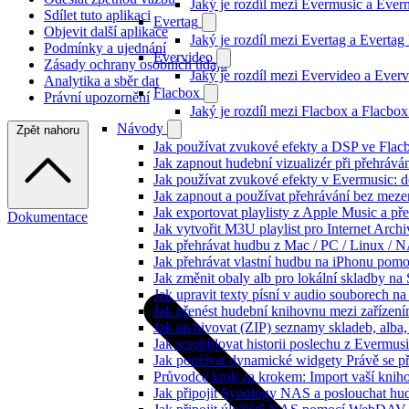
Jaký je rozdíl mezi Evermusic a Eve
Sdílet tuto aplikaci
Evertag
Objevit další aplikace
Jaký je rozdíl mezi Evertag a Everta
Podmínky a ujednání
Evervideo
Zásady ochrany osobních údajů
Jaký je rozdíl mezi Evervideo a Eve
Analytika a sběr dat
Flacbox
Právní upozornění
Jaký je rozdíl mezi Flacbox a Flacb
Návody
Zpět nahoru
Jak používat zvukové efekty a DSP ve Flacbo
Jak zapnout hudební vizualizér při přehráv
Jak používat zvukové efekty v Evermusic: do
Jak zapnout a používat přehrávání bez meze
Jak exportovat playlisty z Apple Music a p
Dokumentace
Jak vytvořit M3U playlist pro Internet Arc
Jak přehrávat hudbu z Mac / PC / Linux /
Jak přehrávat vlastní hudbu na iPhonu pom
Jak změnit obaly alb pro lokální skladby na
Jak upravit texty písní v audio souborech
Jak přenést hudební knihovnu mezi zařízen
Jak archivovat (ZIP) seznamy skladeb, alba, 
Jak scrobblovat historii poslechu z Evermus
Jak používat dynamické widgety Právě se p
Průvodce krok za krokem: Import vaší knih
Jak připojit Synology NAS a poslouchat h