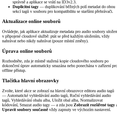
správně a aplikace se vrátí na ID3v2.3.
Duplicitní tagy
— duplikování běžných polí metadat do obou
sekcí tagů v souboru pro kompatibilitu se staršími přehrávači.
Aktualizace online souborů
Ovládejte, jak aplikace aktualizuje metadata pro audio soubory ulože
v připojené cloudové službě: ptát se před každým uložením, vždy
nahrávat nebo nikdy nahrávat (pouze místní změny).
Úprava online souborů
Rozhodněte, zda je místně stažená kopie cloudového souboru po
dokončení úprav automaticky smazána nebo ponechána v zařízení pr
offline přístup.
Tlačítka hlavní obrazovky
Zvolte, které akce se zobrazí na hlavní obrazovce editoru audio tagů
— Automatické vyhledávání audio tagů, Ruční vyhledávání audio
tagů, Vyhledávání obalu alba, Uložit obal alba, Normalizovat
kódování, Smazat audio tagy — a zda jsou
Zobrazit rozšířené tagy
Upravit soubory současně
vždy zapnuty ve výchozím nastavení.