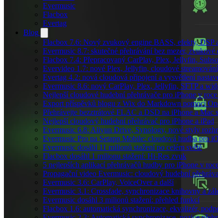
Evermusic
Flacbox
Evertag
Blog
Flacbox 7.6: Nový zvukový engine BASS, efekty, DSP a 
Evermusic 8.7: skutečné přehrávání bez mezer, zvukové ef
Flacbox 7.4: Přepracovaný CarPlay, Plex, Jellyfin, Sub
Evervideo 1.7: nové Plex, Jellyfin, cloudové streamování
Evertag 4.2: nová cloudová připojení a vysvětlení nastav
Evermusic 8.6: nový CarPlay, Plex, Jellyfin, SFTP a wid
Nejlepší cloudové hudební přehrávače pro iPhone v roc
Export příspěvků blogu z Wix do Markdown pomocí O
Přehrávejte bezztrátové FLAC a DSD na iPhone a Mac 
Nejlepší cloudový hudební přehrávač pro iPhone a iPad
Evermusic 6.8: Aliyun Drive, Synology, nové styly rozhr
Evermusic Pro na Setapp Mobile: cloudová hudba pro i
Evermusic dosáhl 11 milionů stažení po celém světě
Flacbox dosáhl 1 milionu stažení: Hi-Res zvuk
5 nejlepších aplikací přehrávačů hudby pro iPhone v roc
Propagační video Evermusic: cloudový hudební přehráv
Evermusic 3.6: CarPlay, VoiceOver a další
Evermusic 3.1: Crossfade, synchronizace knihovny a zál
Evermusic dosáhl 3 milionů stažení: přehled funkcí
Flacbox 1.6: automatická synchronizace, ekvalizér, po
Evermusic 2.3: Automatická synchronizace, pozice přehr