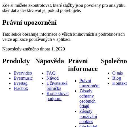
Zde si můžete zkontrolovat, které služby jsou povoleny pro analytiku 
sběr dat a deaktivovat je, pokud potřebujete.
Právní upozornění
Tato sekce obsahuje informace o všech knihovnách a podrobnostech
verze aplikace používaných v aplikaci.
Naposledy změněno
února 1, 2020
Produkty
Nápověda
Právní
Společno
informace
Evervideo
FAQ
O nás
Evermusic
Návod
Blog
Právní
Evertag
Uživatelská
Kontakt
upozornění
Flacbox
příručka
Zásady
Kontaktovat
ochrany
podporu
osobních
údajů
Zásady
používání
cookies
Obchodní