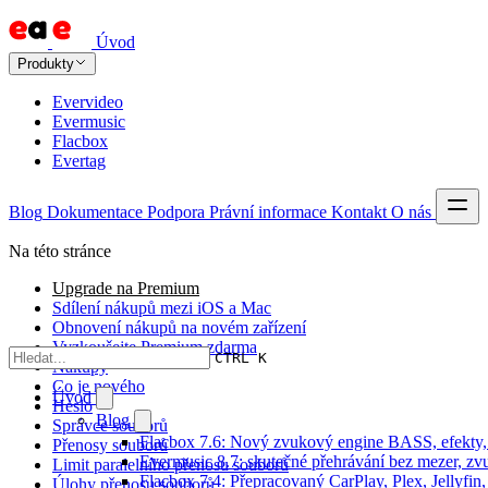
Úvod
Produkty
Evervideo
Evermusic
Flacbox
Evertag
Blog
Dokumentace
Podpora
Právní informace
Kontakt
O nás
Na této stránce
Upgrade na Premium
Sdílení nákupů mezi iOS a Mac
Obnovení nákupů na novém zařízení
Vyzkoušejte Premium zdarma
CTRL K
Nákupy
Co je nového
Úvod
Heslo
Blog
Správce souborů
Flacbox 7.6: Nový zvukový engine BASS, efekty, 
Přenosy souborů
Evermusic 8.7: skutečné přehrávání bez mezer, zvu
Limit paralelního přenosu souborů
Flacbox 7.4: Přepracovaný CarPlay, Plex, Jellyfi
Úlohy přenosu souborů