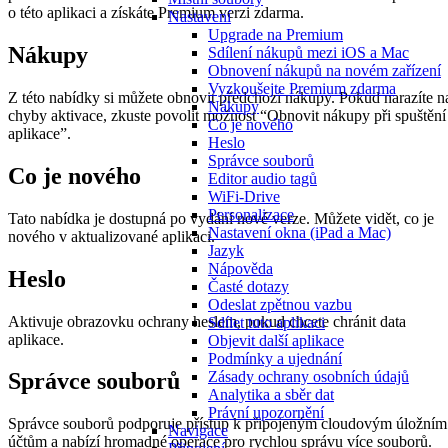
o této aplikaci a získáte Premium verzi zdarma.
Nastavení
Upgrade na Premium
Nákupy
Sdílení nákupů mezi iOS a Mac
Obnovení nákupů na novém zařízení
Vyzkoušejte Premium zdarma
Z této nabídky si můžete obnovit předchozí nákupy. Pokud narazíte n
Nákupy
chyby aktivace, zkuste povolit možnost “Obnovit nákupy při spuštění
Co je nového
aplikace”.
Heslo
Správce souborů
Co je nového
Editor audio tagů
WiFi-Drive
Personalizace
Tato nabídka je dostupná po vydání nové verze. Můžete vidět, co je
Nastavení okna (iPad a Mac)
nového v aktualizované aplikaci.
Jazyk
Nápověda
Heslo
Časté dotazy
Odeslat zpětnou vazbu
Aktivuje obrazovku ochrany heslem, pokud chcete chránit data
Sdílet tuto aplikaci
aplikace.
Objevit další aplikace
Podmínky a ujednání
Zásady ochrany osobních údajů
Správce souborů
Analytika a sběr dat
Právní upozornění
Správce souborů podporuje přístup k připojeným cloudovým úložním
Navigace
účtům a nabízí hromadné operace pro rychlou správu více souborů.