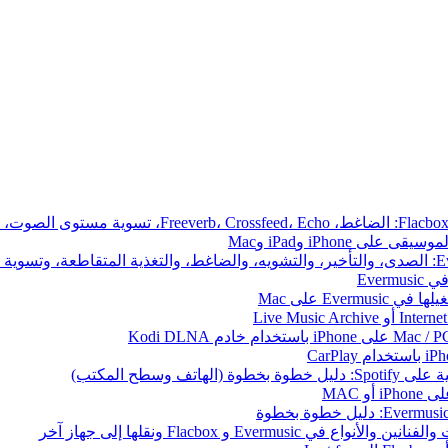
iPhone وiPad وMac
Ever
 وسطح المكتب)
 MAC