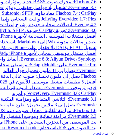
Flacbox 7.6: محرك صوت BASS جديد ومؤثرات ومعالج DSP ومصوّر موسيقي حي
Evermusic 8.7: تشغيل بلا فواصل حقيقي، ومؤثرات صوتية، وتسوية مستوى الصوت، ومكافئ صوتي مُعاد تصميمه
Flacbox 7.4: CarPlay معاد بناؤه، Plex، Jellyfin، Subsonic، SFTP لصوت Hi-Res
Evervideo 1.7: Plex وJellyfin والبث السحابي وإيماءات التشغيل
Evertag 4.2: اتصالات سحابية جديدة وشرح إعدادات محرر العلامات
Evermusic 8.6: تجربة CarPlay جديدة، Plex، Jellyfin، SFTP، وودجت كلمات الأغاني
أفضل مشغلات الموسيقى السحابية لأجهزة iPhone في 2026
تصدير مقالات مدونة Wix إلى Markdown باستخدام OpenAI
تشغيل FLAC وDSD بلا فقدان على iPhone وMac مع Flacbox
أفضل مشغل موسيقى سحابي لأجهزة iPhone وiPad
Evermusic 6.8: Aliyun Drive، Synology، أنماط واجهة جديدة
Evermusic Pro على Setapp Mobile: موسيقى سحابية لـ iOS
Evermusic يصل إلى 11 مليون تحميل حول العالم
Flacbox يصل إلى مليون تحميل: صوت عالي الدقة
أفضل 5 تطبيقات مشغل موسيقى للآيفون في 2025
فيديو ترويجي لـ Evermusic: مشغل الموسيقى السحابي
Evermusic 3.6: CarPlay وVoiceOver والمزيد
Evermusic 3.1: التلاشي المتقاطع ومزامنة المكتبة والنسخ الاحتياطي
Evermusic يصل إلى 3 ملايين تحميل: نظرة عامة على الميزات
Flacbox 1.6: مزامنة تلقائية، معادل صوت، دعم OPUS
Evermusic 2.3: مزامنة تلقائية وموضع التشغيل والعلامات
بث الموسيقى من التخزين السحابي على iPhone مع Evermusic
بث الصوت في iOS باستخدام AVAssetResourceLoader
من نحن