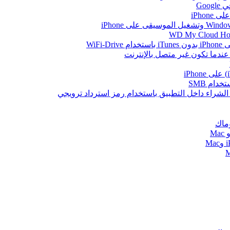
Go
iPhon
WiFi