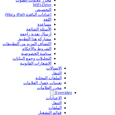
محرر علامات الصوت
WiFi-Drive
التخصيص
إعدادات النافذة (iPad وMac)
اللغة
مساعدة
الأسئلة الشائعة
إرسال تغذية راجعة
مشاركة هذا التطبيق
اكتشاف المزيد من التطبيقات
الشروط والأحكام
سياسة الخصوصية
التحليلات وجمع البيانات
الإشعارات القانونية
الاتصالات
التنقل
الملفات المحلية
تعيينات حقول العلامات
محرر العلامات
Evervideo
الإعدادات
التنقل
الملفات
قوائم التشغيل