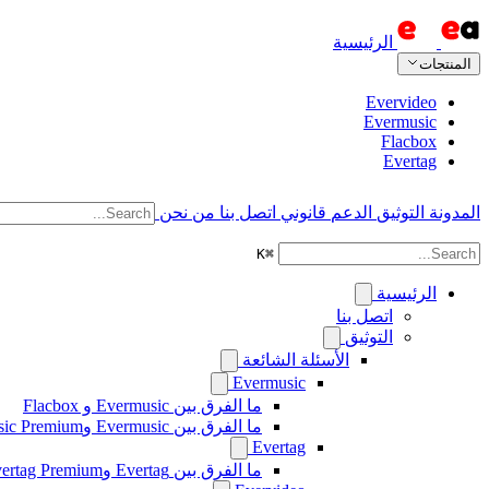
الرئيسية
المنتجات
Evervideo
Evermusic
Flacbox
Evertag
المدونة
التوثيق
الدعم
قانوني
اتصل بنا
من نحن
K
⌘
الرئيسية
اتصل بنا
التوثيق
الأسئلة الشائعة
Evermusic
ما الفرق بين Evermusic و Flacbox
ما الفرق بين Evermusic وEvermusic Premium
Evertag
ما الفرق بين Evertag وEvertag Premium