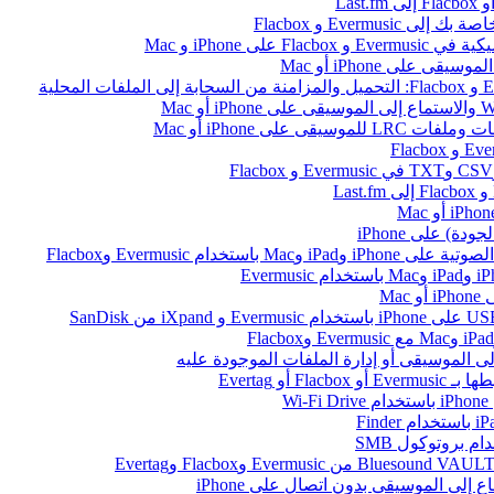
ى iPhone و Mac
على iPhone أو Mac
ام Evermusic وFlacbox
Ma
أو Evertag
W