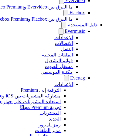
Evervideo
ما الفرق بين Evervideo وEvervideo Premium؟
Flacbox
ما الفرق بين Flacbox وFlacbox Premium؟
دليل المستخدم
Evermusic
الإعدادات
الاتصالات
التنقل
الملفات المحلية
قوائم التشغيل
مشغل الصوت
مكتبة الموسيقى
Evertag
الإعدادات
الترقية إلى Premium
مشاركة المشتريات بين iOS وMac
استعادة المشتريات على جهاز ج
تجربة Premium مجانًا
المشتريات
الجديد
رمز المرور
مدير الملفات