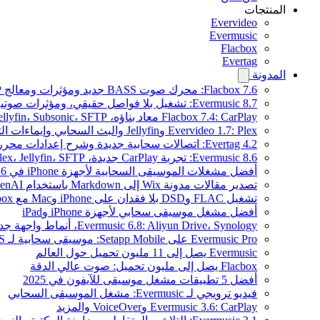
المنتجات
Evervideo
Evermusic
Flacbox
Evertag
المدونة
Flacbox 7.6: محرك صوت BASS جديد ومؤثرات ومعالج DSP ومصوّر موسيقي حي
Evermusic 8.7: تشغيل بلا فواصل حقيقي، ومؤثرات صوتية، وتسوية مستوى الصوت، ومكافئ صوتي مُعاد تصميمه
Flacbox 7.4: CarPlay معاد بناؤه، Plex، Jellyfin، Subsonic، SFTP لصوت Hi-Res
Evervideo 1.7: Plex وJellyfin والبث السحابي وإيماءات التشغيل
Evertag 4.2: اتصالات سحابية جديدة وشرح إعدادات محرر العلامات
Evermusic 8.6: تجربة CarPlay جديدة، Plex، Jellyfin، SFTP، وودجت كلمات الأغاني
أفضل مشغلات الموسيقى السحابية لأجهزة iPhone في 2026
تصدير مقالات مدونة Wix إلى Markdown باستخدام OpenAI
تشغيل FLAC وDSD بلا فقدان على iPhone وMac مع Flacbox
أفضل مشغل موسيقى سحابي لأجهزة iPhone وiPad
Evermusic 6.8: Aliyun Drive، Synology، أنماط واجهة جديدة
Evermusic Pro على Setapp Mobile: موسيقى سحابية لـ iOS
Evermusic يصل إلى 11 مليون تحميل حول العالم
Flacbox يصل إلى مليون تحميل: صوت عالي الدقة
أفضل 5 تطبيقات مشغل موسيقى للآيفون في 2025
فيديو ترويجي لـ Evermusic: مشغل الموسيقى السحابي
Evermusic 3.6: CarPlay وVoiceOver والمزيد