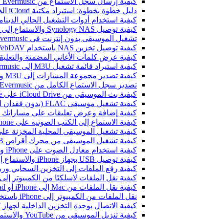
كيفية إرسال سجل الاستماع من Evermusic أو Flacbox إلى Last.fm
دليل خطوة بخطوة: استيراد مكتبة iCloud الخاصة بك إلى Evermusic و Flacbox
كيفية استخدام أدوات التشغيل الحالي الديناميكية في Evermusic و Flacbox عل
كيفية توصيل Synology NAS والاستماع إلى الموسيقى على iPhone أو Mac
تشغيل الموسيقى بدون إنترنت في Evermusic و Flacbox: التحميل والمزامنة من السحابة إلى الملفات المحلية
كيفية توصيل تخزين NAS باستخدام WebDAV والاستماع إلى الموسيقى على iPhone أو Mac
كيفية عرض كلمات الأغاني المضمنة والتعليقات وملفات LRC للموسيقى 
كيفية استيراد قائمة تشغيل M3U إلى Evermusic و Flacbox
كيفية تصدير مجموعة المسارات إلى M3U وCSV وTXT في Evermusic و Flacbox
تصدير سجل الاستماع الكامل من Evermusic و Flacbox إلى Last.fm
كيفية بث الموسيقى من iCloud Drive على iPhone أو Mac
كيفية تشغيل موسيقى FLAC (بدون فقدان الجودة) على iPhone
كيفية إضافة وعرض تعليقات على مساراتك الصوتية على iPhone وiPad وMac باستخد
كيفية الاستماع إلى الكتب الصوتية على iPhone وiPad وMac باستخدام Evermusic
كيفية تشغيل الموسيقى المحلية المخزنة على iPhone أو c
كيفية تشغيل الموسيقى من محرك أقراص USB على iPhone باستخدام Evermusic و iXpand من SanDisk
كيفية استخدام معادل الصوت على iPhone وiPad وMac مع Evermusic وFlacbox
كيفية توصيل USB بجهاز iPhone والاستماع إلى الموسيقى أو إدارة الملفات الموجودة عليه
كيفية رفع الملفات إلى التخزين السحابي وربطها بـ Evermusic أو Flacbox 
كيفية نقل الملفات لاسلكيًا من الكمبيوتر إلى iPhone باستخدام i-Fi Drive
كيفية نقل الملفات من Mac إلى iPhone أو iPad باستخدام Finder
نقل الملفات من الكمبيوتر إلى iPhone باستخدام بروتوكول SMB
كيفية الاتصال بوحدة التخزين الداخلية لجهاز Bluesound VAULT من Evermusic وFlacbox وEvertag
كيفية تنزيل الموسيقى من YouTube والاستماع إلى الموسيقى بدون اتصال على iPhone