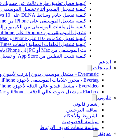
كيفية فصل تطبيق طرف ثالث عن حسابك في ogle
كيفية تسجيل الفيديو أثناء تشغيل الموسيقى على e
كيفية تفعيل خادم وسائط DLNA على Windows 10 وتشغيل الموسيقى على iPhone
كيفية تشغيل الموسيقى على iPhone من WD My Cloud Home
كيفية نقل ملفات الموسيقى من الكمبيوتر إلى iPhone بدون iTunes باستخدام -Drive
تشغيل الموسيقى من Dropbox على iPhone عندما تكون غير متصل بالإنترنت
كيفية تعديل علامات ID3 على iPhone و Mac
كيفية تشغيل الملفات المحلية (ملفات iTunes) على iPhone
بث الموسيقى من Mac أو PC إلى iPhone باستخدام SMB
كيفية تثبيت التطبيق من App Store أو تفعيل الشراء داخل التطبيق باستخدام رمز استرداد ترويجي
الدعم
المنتجات
Evermusic - مشغل موسيقى بدون إنترنت لأيفون وماك
Evertag - محرر علامات الموسيقى لأجهزة iPhone و Mac
Evervideo - مشغل فيديو عالي الدقة لأجهزة iPhone وMac
Flacbox - مشغل صوت عالي الدقة لـ iPhone و Mac
قانوني
إشعار قانوني
اتفاقية الترخيص
الشروط والأحكام
سياسة الخصوصية
سياسة ملفات تعريف الارتباط
مدونة