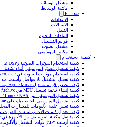
مشغّل الوسائط
مكتبة الوسائط
Flacbox
الإعدادات
الاتصالات
التنقل
الملفات المحلية
قوائم التشغيل
مشغل الصوت
مكتبة الموسيقى
كيفية الاستخدام
كيفية استخدام المؤثرات الصوتية وDSP في Flacbox: الضاغط، Freeverb، Crossfeed، Echo، تسوية مستوى الصوت، والمزيد
كيفية تشغيل مُصوّر الموسيقى أثناء تشغيل الموسيقى على 
كيفية استخدام مؤثرات الصوت في Evermusic: الصدى، والتأخير، والتشويه، والضاغط، والتغذية المتقاطعة، وتسوية مستوى الصوت
كيفية تفعيل التشغيل بلا فواصل واستخدامه في music
كيفية تصدير قوائم تشغيل Apple Music وتشغيلها في Evermusic على Mac
كيفية إنشاء قائمة تشغيل M3U من Internet Archive أو Live Music Archive
كيفية تشغيل الموسيقى من Mac / PC / Linux / NAS على iPhone باستخدام خادم Kodi DLNA
كيفية تشغيل الموسيقى الخاصة بك على iPhone باستخدام CarPlay
كيفية تغيير أغلفة الألبومات للمسارات المحلية على Spotify: دليل خطوة بخطوة (الهاتف
كيفية تعديل كلمات الأغاني لملفات الصوت على iPhone أو
كيفية نقل مكتبة الموسيقى بين الأجهزة في Evermusic: دليل خطوة بخطوة
كيفية أرشفة (ZIP) قوائم التشغيل والألبومات والفنانين والأنواع في Evermusic و Flacbox ونقلها إلى جهاز آخر