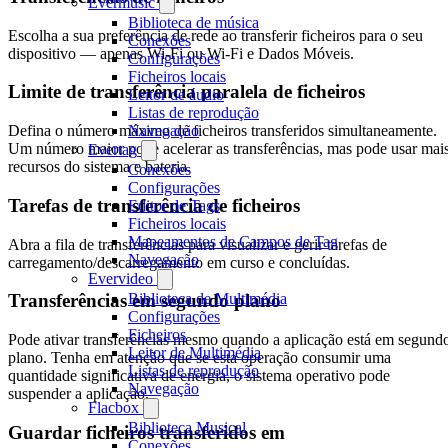
Evermusic
Biblioteca de música
Escolha a sua preferência de rede ao transferir ficheiros para o seu
Conexões
dispositivo — apenas Wi-Fi ou Wi-Fi e Dados Móveis.
Configurações
Ficheiros locais
Limite de transferência paralela de ficheiros
Leitor de áudio
Listas de reprodução
Navegação
Defina o número máximo de ficheiros transferidos simultaneamente.
Um número maior pode acelerar as transferências, mas pode usar mai
Evertag
recursos do sistema e bateria.
Conexões
Configurações
Tarefas de transferência de ficheiros
Editor de Tags
Ficheiros locais
Mapeamentos de Campos de Tag
Abra a fila de transferências para visualizar e gerir tarefas de
Navegação
carregamento/descarregamento em curso e concluídas.
Evervideo
Biblioteca de Multimédia
Transferências em segundo plano
Configurações
Ficheiros
Pode ativar transferências mesmo quando a aplicação está em segund
Leitor de Multimédia
plano. Tenha em atenção que se esta operação consumir uma
Listas de reprodução
quantidade significativa de energia, o sistema operativo pode
Navegação
suspender a aplicação.
Flacbox
Biblioteca Musical
Guardar ficheiros transferidos em
Conexões