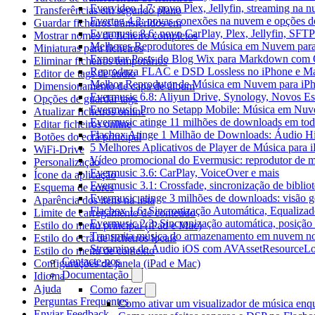
Evervideo 1.7: novo Plex, Jellyfin, streaming na 
Transferências em segundo plano
Evertag 4.2: novas conexões na nuvem e opções do
Guardar ficheiros transferidos em
Evermusic 8.6: novo CarPlay, Plex, Jellyfin, SFTP 
Mostrar nomes de ficheiro completos
Melhores Reprodutores de Música em Nuvem par
Miniaturas para ficheiros
Exportar Posts do Blog Wix para Markdown com
Eliminar ficheiros temporários
Reproduza FLAC e DSD Lossless no iPhone e M
Editor de tags de áudio
Melhor Reprodutor de Música em Nuvem para iPh
Dimensionamento de capa de álbum
Evermusic 6.8: Aliyun Drive, Synology, Novos Est
Opções de guardar tags
Evermusic Pro no Setapp Mobile: Música em Nuv
Atualizar ficheiros online
Evermusic atinge 11 milhões de downloads em to
Editar ficheiros online
Flacbox Atinge 1 Milhão de Downloads: Áudio H
Botões do ecrã principal
5 Melhores Aplicativos de Player de Música para
WiFi-Drive
Vídeo promocional do Evermusic: reprodutor de 
Personalização
Evermusic 3.6: CarPlay, VoiceOver e mais
Ícone da aplicação
Evermusic 3.1: Crossfade, sincronização de biblio
Esquema de cores
Evermusic atinge 3 milhões de downloads: visão ge
Aparência dos itens na lista
Flacbox 1.6: Sincronização Automática, Equaliza
Limite de carregamento de conteúdo
Evermusic 2.3: Sincronização automática, posição 
Estilo do menu principal (iPad e Mac)
Transmita música do armazenamento em nuvem n
Estilo do ecrã de ficheiros locais
Streaming de Áudio iOS com AVAssetResourceLo
Estilo do menu de contexto
Contacte-nos
Configurações de janela (iPad e Mac)
Documentação
Idioma
Ajuda
Como fazer
Perguntas Frequentes
Como ativar um visualizador de música enq
Enviar Feedback