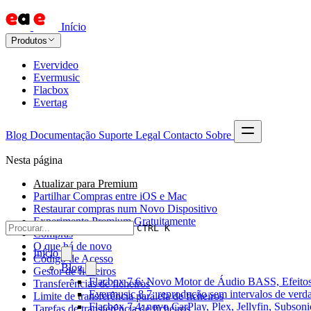
Início
Produtos
Evervideo
Evermusic
Flacbox
Evertag
Blog
Documentação
Suporte
Legal
Contacto
Sobre
Nesta página
Atualizar para Premium
Partilhar Compras entre iOS e Mac
Restaurar compras num Novo Dispositivo
Experimente Premium Gratuitamente
CTRL K
Compras
O que há de novo
Início
Código de Acesso
Blog
Gestor de ficheiros
Flacbox 7.6: Novo Motor de Áudio BASS, Efeitos
Transferências de ficheiros
Evermusic 8.7: reprodução sem intervalos de verda
Limite de transferência paralela de ficheiros
Flacbox 7.4: novo CarPlay, Plex, Jellyfin, Subson
Tarefas de transferência de ficheiros