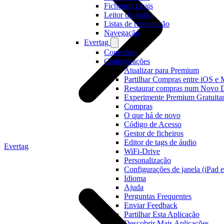
Ficheiros locais
Leitor de áudio
Listas de reprodução
Navegação
Evertag
Conexões
Configurações
Atualizar para Premium
Partilhar Compras entre iOS e
Restaurar compras num Novo D
Experimente Premium Gratuita
Compras
O que há de novo
Código de Acesso
Gestor de ficheiros
Editor de tags de áudio
Evertag
WiFi-Drive
Personalização
Configurações de janela (iPad 
Idioma
Ajuda
Perguntas Frequentes
Enviar Feedback
Partilhar Esta Aplicação
Descobrir Mais Aplicações