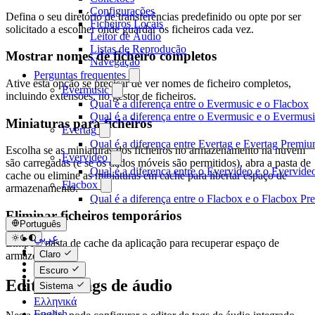
Configurações
Defina o seu diretório de transferências predefinido ou opte por ser
Ficheiros Locais
solicitado a escolher onde guardar os ficheiros cada vez.
Leitor de Áudio
Listas de Reprodução
Mostrar nomes de ficheiro completos
Navegação
Perguntas frequentes
Ative esta opção se precisar de ver nomes de ficheiro completos,
Evermusic
incluindo extensões, no gestor de ficheiros.
Qual é a diferença entre o Evermusic e o Flacbox
Qual é a diferença entre o Evermusic e o Evermu
Miniaturas para ficheiros
Evertag
Qual é a diferença entre Evertag e Evertag Premi
Escolha se as miniaturas dos ficheiros no armazenamento na nuvem
Evervideo
são carregadas (e se os dados móveis são permitidos), abra a pasta de
Qual é a diferença entre o Evervideo e o Evervid
cache ou elimine as miniaturas em cache para libertar espaço de
Flacbox
armazenamento.
Qual é a diferença entre o Flacbox e o Flacbox P
Eliminar ficheiros temporários
Português
عربي
Limpe a pasta de cache da aplicação para recuperar espaço de
Català
Claro
armazenamento.
Čeština
Escuro
Dansk
Editor de tags de áudio
Sistema
Deutsch
Ελληνικά
English