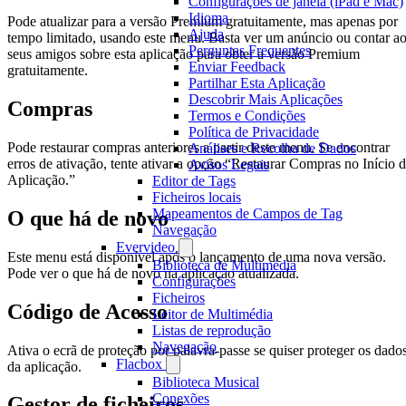
Configurações de janela (iPad e Mac)
Idioma
Pode atualizar para a versão Premium gratuitamente, mas apenas por
Ajuda
tempo limitado, usando este menu. Basta ver um anúncio ou contar a
Perguntas Frequentes
seus amigos sobre esta aplicação para obter a versão Premium
Enviar Feedback
gratuitamente.
Partilhar Esta Aplicação
Descobrir Mais Aplicações
Compras
Termos e Condições
Política de Privacidade
Pode restaurar compras anteriores a partir deste menu. Se encontrar
Análises e Recolha de Dados
erros de ativação, tente ativar a opção “Restaurar Compras no Início 
Avisos Legais
Aplicação.”
Editor de Tags
Ficheiros locais
Mapeamentos de Campos de Tag
O que há de novo
Navegação
Evervideo
Este menu está disponível após o lançamento de uma nova versão.
Biblioteca de Multimédia
Pode ver o que há de novo na aplicação atualizada.
Configurações
Ficheiros
Código de Acesso
Leitor de Multimédia
Listas de reprodução
Navegação
Ativa o ecrã de proteção por palavra-passe se quiser proteger os dado
Flacbox
da aplicação.
Biblioteca Musical
Conexões
Gestor de ficheiros