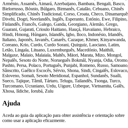
Arménio, Assamês, Aimará, Azerbaijano, Bambara, Bengali, Basco,
Bielorrusso, Bósnio, Búlgaro, Birmanês, Catalão, Cebuano, Chinês
Simplificado, Chinês Tradicional, Corso, Croata, Checo, Dinamarquê
Divehi, Dogri, Neerlandês, Inglês, Esperanto, Estónio, Ewe, Filipino,
Finlandês, Francês, Galego, Ganda, Georgiano, Alemão, Grego,
Guarani, Gujarati, Crioulo Haitiano, Hauçá, Havaiiano, Hebraico,
Hindi, Hmong, Húngaro, Islandês, Igbo, Iloco, Indonésio, Irlandês,
Italiano, Japonês, Javanês, Canarês, Cazaque, Khmer, Kinyarwanda,
Coreano, Krio, Curdo, Curdo Sorani, Quirguiz, Laociano, Latim,
Letão, Lingala, Lituano, Luxemburguês, Macedónio, Maithili,
Malgaxe, Malaio, Malaiala, Maltês, Māori, Marata, Mizo, Mongol,
Nepalês, Sesoto do Norte, Norueguês Bokmål, Nyanja, Odia, Oromo
Pashto, Persa, Polaco, Português, Punjabi, Romeno, Russo, Samoano
Sânscrito, Gaélico Escocês, Sérvio, Shona, Sindi, Cingalês, Eslovaco
Esloveno, Somali, Sesoto Meridional, Espanhol, Sundanês, Suaíli,
Sueco, Tajique, Tâmil, Tártaro, Telugu, Tailandês, Tsonga, Turco,
Turcomano, Ucraniano, Urdu, Uigure, Uzbeque, Vietnamita, Galês,
Xhosa, Iídiche, Iorubá, Zulu
Ajuda
Aceda ao guia da aplicação para obter assistência e orientação sobre
como usar a aplicação eficazmente.