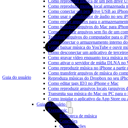
Como reproduzir música de um pen drive 
Como reproduzir musica local armazenada 
Como conectar um pen drive USB ao iPhone 
Como usar o equalizador de áudio no seu i
Como enviar arquivos para o armazenament
Como transferir arquivos do Mac para iPhon
Como transferir arquivos sem fio de um co
Transferir arquivos do computador para o 
Como conectar o armazenamento interno do
Como baixar música do YouTube e ouvir mús
Como desconectar um aplicativo de terceiro
Como gravar vídeo enquanto toca música n
Como ativar o servidor de mídia DLNA no 
Como reproduzir música no iPhone a part
Como transferir arquivos de música do com
Guia do usuário
Reproduza músicas do Dropbox no seu iPhon
Como editar tags ID3 no iPhone e Mac
Como reproduzir arquivos locais (arquivos 
Transmita sua música do Mac ou PC para 
Como instalar o aplicativo da App Store ou
Guia do usuário
Evermusic
Biblioteca de música
Conexões
Configurações