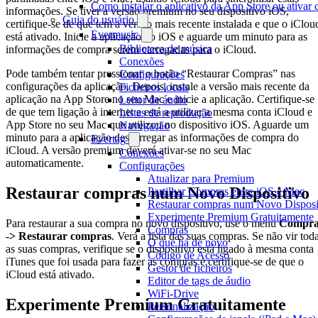
Como instalar o aplicativo da App Store ou ativa
informações. Se tiver a versão premium no seu dispositivo iOS,
Guia do usuário
certifique-se de que tem a versão mais recente instalada e que o iClou
Evermusic
está ativado. Inicie a aplicação no iOS e aguarde um minuto para as
Biblioteca de música
informações de compra serem carregadas para o iCloud.
Conexões
Pode também tentar pressionar o botão “Restaurar Compras” nas
Configurações
configurações da aplicação. Depois, instale a versão mais recente da
Ficheiros locais
aplicação na App Store no seu Mac e inicie a aplicação. Certifique-se
Leitor de áudio
de que tem ligação à internet e está a utilizar a mesma conta iCloud e
Listas de reprodução
App Store no seu Mac que utilizou no dispositivo iOS. Aguarde um
Navegação
minuto para a aplicação descarregar as informações de compra do
Evertag
iCloud. A versão premium deverá ativar-se no seu Mac
Conexões
automaticamente.
Configurações
Atualizar para Premium
Restaurar compras num Novo Dispositivo
Partilhar Compras entre iOS e Mac
Restaurar compras num Novo Disposi
Experimente Premium Gratuitamente
Para restaurar a sua compra no novo dispositivo, use o menu
Compra
Compras
-> Restaurar compras
. Verá a lista das suas compras. Se não vir tod
O que há de novo
as suas compras, verifique se o dispositivo está ligado à mesma conta
Código de Acesso
iTunes que foi usada para fazer as compras e certifique-se de que o
Gestor de ficheiros
iCloud está ativado.
Editor de tags de áudio
WiFi-Drive
Experimente Premium Gratuitamente
Personalização