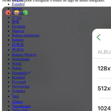
Nesta secção, pode configurar o editor de tags de áudio integrado.
Español
Suomi
Français
עברית
हिन्दी
Hrvatski
Magyar
Bahasa Indonesia
Italiano
日本語
한국어
Bahasa Melayu
Nederlands
Norsk
Polski
Português
Română
Русский
Slovenčina
Svenska
ไทย
Türkçe
Українська
Tiếng Việt