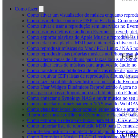
Como fazer
Como ativar um visualizador de música enquanto reprod
Como usar efeitos sonoros e DSP no Flacbox: Compresso
Como ativar e usar a reprodução sem intervalos no Ever
Como usar os efeitos de áudio no Evermusic: reverb, del
Como exportar playlists do Apple Music e reproduzi-la
Como criar uma playlist M3U para Internet Archive ou 
Como reproduzir músicas do Mac / PC / Linux / NAS n
Como reproduzir suas próprias músicas no iPhone usand
Como alterar capas de álbuns para faixas locais no Spotif
Como editar letras de músicas para arquivos de áudio 
Como transferir sua biblioteca de músicas entre disposit
Como arquivar (ZIP) listas de reprodução, álbuns, artista
Como fazer scrobble do seu histórico musical do Evermu
Como Usar Widgets Dinâmicos Reproduzindo Agora no 
Guia passo a passo: Importando sua biblioteca do iClou
Como conectar o Synology NAS e ouvir música no seu 
Como conectar o armazenamento NAS usando WebDAV e
Como visualizar letras incorporadas, comentários e arq
Reproduzir música offline no Evermusic e Flacbox: baixa
Como exportar a coleção de faixas para M3U, CSV e T
Como importar lista de reprodução M3U para Evermusic
Exporte seu histórico completo de audição do Evermusic
Como Reproduzir Música FLAC (Lossless) no Meu iPh