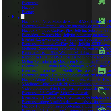
Evermusic
Flacbox
Evertag
Blog
Flacbox 7.6: Novo Motor de Áudio BASS, Efeitos, DSP 
Evermusic 8.7: reprodução sem intervalos de verdade, ef
Flacbox 7.4: novo CarPlay, Plex, Jellyfin, Subsonic, SF
Evervideo 1.7: novo Plex, Jellyfin, streaming na nuvem,
Evertag 4.2: novas conexões na nuvem e opções do edito
Evermusic 8.6: novo CarPlay, Plex, Jellyfin, SFTP e widg
Melhores Reprodutores de Música em Nuvem para iPho
Exportar Posts do Blog Wix para Markdown com Open
Reproduza FLAC e DSD Lossless no iPhone e Mac com
Melhor Reprodutor de Música em Nuvem para iPhone e 
Evermusic 6.8: Aliyun Drive, Synology, Novos Estilos d
Evermusic Pro no Setapp Mobile: Música em Nuvem pa
Evermusic atinge 11 milhões de downloads em todo o 
Flacbox Atinge 1 Milhão de Downloads: Áudio Hi-Res
5 Melhores Aplicativos de Player de Música para iPhon
Vídeo promocional do Evermusic: reprodutor de música
Evermusic 3.6: CarPlay, VoiceOver e mais
Evermusic 3.1: Crossfade, sincronização de biblioteca e
Evermusic atinge 3 milhões de downloads: visão geral do
Flacbox 1.6: Sincronização Automática, Equalizador, S
Evermusic 2.3: Sincronização automática, posição de rep