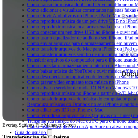
Como transmitir música do iCloud Drive no iPhone ou 
Como adicionar e visualizar comentários nas suas faixa
Como Ouvir Audiolivros no iPhone, iPad e Mac Usando
Como reproduzir música de um pen drive USB no iPhon
Como reproduzir musica local armazenada no seu iPhon
Como conectar um pen drive USB ao iPhone e ouvir músi
Como usar o equalizador de áudio no seu iPhone, iPad
Como enviar arquivos para o armazenamento em nuvem e
Como transferir arquivos do Mac para iPhone ou iPad us
Como transferir arquivos sem fio de um computador pa
Transferir arquivos do computador para o iPhone usand
Como conectar o armazenamento interno do Bluesound V
Como baixar música do YouTube e ouvir música offline 
Como desconectar um aplicativo de terceiros da sua con
Como gravar vídeo enquanto toca música no iPhone
Como ativar o servidor de mídia DLNA no Windows 10 e
Como reproduzir música no iPhone a partir do WD My
Como transferir arquivos de música do computador para
Reproduza músicas do Dropbox no seu iPhone quando est
Como editar tags ID3 no iPhone e Mac
Como reproduzir arquivos locais (arquivos do iTunes) n
Transmita sua música do Mac ou PC para o iPhone usa
Evertag Settings File Manager Screen
Como instalar o aplicativo da App Store ou ativar comp
Guia do usuário
Transferências de ficheiros