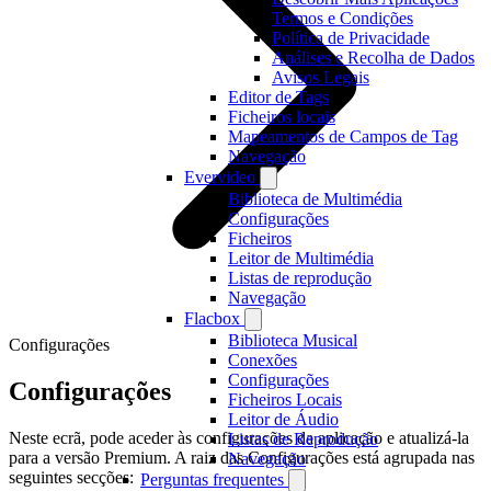
Termos e Condições
Política de Privacidade
Análises e Recolha de Dados
Avisos Legais
Editor de Tags
Ficheiros locais
Mapeamentos de Campos de Tag
Navegação
Evervideo
Biblioteca de Multimédia
Configurações
Ficheiros
Leitor de Multimédia
Listas de reprodução
Navegação
Flacbox
Biblioteca Musical
Configurações
Conexões
Configurações
Configurações
Ficheiros Locais
Leitor de Áudio
Neste ecrã, pode aceder às configurações da aplicação e atualizá-la
Listas de Reprodução
para a versão Premium. A raiz das Configurações está agrupada nas
Navegação
seguintes secções:
Perguntas frequentes