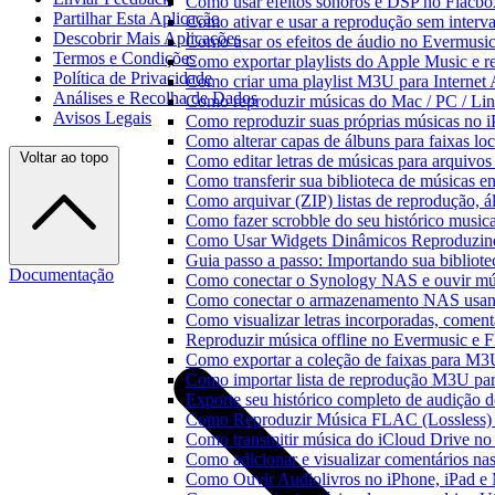
Como usar efeitos sonoros e DSP no Flacbo
Partilhar Esta Aplicação
Como ativar e usar a reprodução sem interv
Descobrir Mais Aplicações
Como usar os efeitos de áudio no Evermusic:
Termos e Condições
Como exportar playlists do Apple Music e 
Política de Privacidade
Como criar uma playlist M3U para Internet
Análises e Recolha de Dados
Como reproduzir músicas do Mac / PC / L
Avisos Legais
Como reproduzir suas próprias músicas no 
Como alterar capas de álbuns para faixas loc
Voltar ao topo
Como editar letras de músicas para arquiv
Como transferir sua biblioteca de músicas en
Como arquivar (ZIP) listas de reprodução, ál
Como fazer scrobble do seu histórico music
Como Usar Widgets Dinâmicos Reproduzind
Guia passo a passo: Importando sua bibliot
Documentação
Como conectar o Synology NAS e ouvir mú
Como conectar o armazenamento NAS usan
Como visualizar letras incorporadas, comen
Reproduzir música offline no Evermusic e Fl
Como exportar a coleção de faixas para M
Como importar lista de reprodução M3U pa
Exporte seu histórico completo de audição 
Como Reproduzir Música FLAC (Lossless)
Como transmitir música do iCloud Drive n
Como adicionar e visualizar comentários na
Como Ouvir Audiolivros no iPhone, iPad e