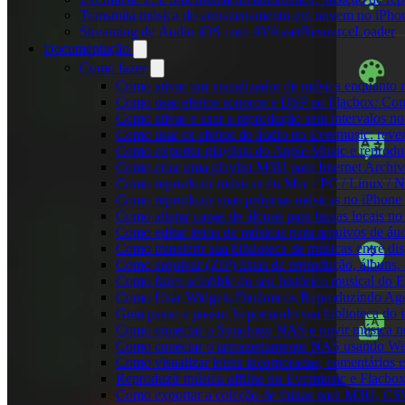
Transmita música do armazenamento em nuvem no iPho
Streaming de Áudio iOS com AVAssetResourceLoader
Documentação
Como fazer
Como ativar um visualizador de música enquanto 
Como usar efeitos sonoros e DSP no Flacbox: Com
Como ativar e usar a reprodução sem intervalos n
Como usar os efeitos de áudio no Evermusic: rever
Como exportar playlists do Apple Music e reprod
Como criar uma playlist M3U para Internet Archi
Como reproduzir músicas do Mac / PC / Linux /
Como reproduzir suas próprias músicas no iPhone
Como alterar capas de álbuns para faixas locais no 
Como editar letras de músicas para arquivos de 
Como transferir sua biblioteca de músicas entre di
Como arquivar (ZIP) listas de reprodução, álbuns, a
Como fazer scrobble do seu histórico musical do 
Como Usar Widgets Dinâmicos Reproduzindo Agor
Guia passo a passo: Importando sua biblioteca do
Como conectar o Synology NAS e ouvir música n
Como conectar o armazenamento NAS usando We
Como visualizar letras incorporadas, comentários
Reproduzir música offline no Evermusic e Flacbox:
Como exportar a coleção de faixas para M3U, C