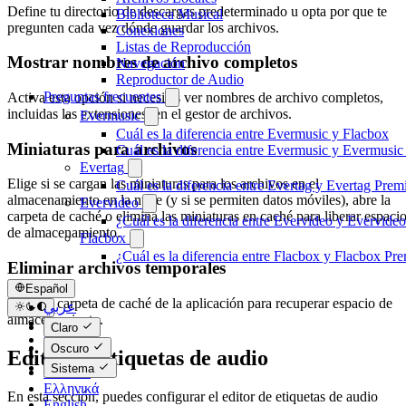
Define tu directorio de descargas predeterminado u opta por que te
Biblioteca Musical
pregunten cada vez dónde guardar los archivos.
Conexiones
Listas de Reproducción
Mostrar nombres de archivo completos
Navegación
Reproductor de Audio
Preguntas frecuentes
Activa esta opción si necesitas ver nombres de archivo completos,
incluidas las extensiones, en el gestor de archivos.
Evermusic
Cuál es la diferencia entre Evermusic y Flacbox
Miniaturas para archivos
Cuál es la diferencia entre Evermusic y Evermusi
Evertag
Elige si se cargan las miniaturas para los archivos en el
Cuál es la diferencia entre Evertag y Evertag Pre
almacenamiento en la nube (y si se permiten datos móviles), abre la
Evervideo
carpeta de caché o elimina las miniaturas en caché para liberar espaci
¿Cuál es la diferencia entre Evervideo y Evervid
de almacenamiento.
Flacbox
¿Cuál es la diferencia entre Flacbox y Flacbox P
Eliminar archivos temporales
Español
Borra la carpeta de caché de la aplicación para recuperar espacio de
عربي
almacenamiento.
Català
Claro
Čeština
Oscuro
Editor de etiquetas de audio
Dansk
Sistema
Deutsch
Ελληνικά
En esta sección, puedes configurar el editor de etiquetas de audio
English