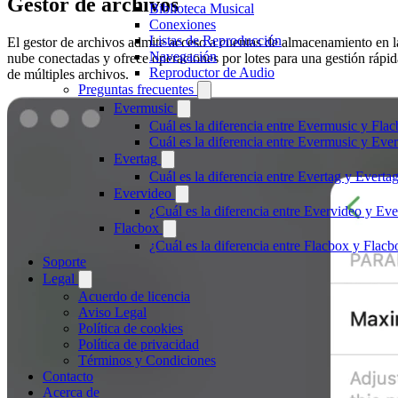
Gestor de archivos
Biblioteca Musical
Conexiones
Listas de Reproducción
El gestor de archivos admite acceso a cuentas de almacenamiento en l
Navegación
nube conectadas y ofrece operaciones por lotes para una gestión rápid
Reproductor de Audio
de múltiples archivos.
Preguntas frecuentes
Evermusic
Cuál es la diferencia entre Evermusic y Fla
Cuál es la diferencia entre Evermusic y Ev
Evertag
Cuál es la diferencia entre Evertag y Evert
Evervideo
¿Cuál es la diferencia entre Evervideo y E
Flacbox
¿Cuál es la diferencia entre Flacbox y Fla
Soporte
Legal
Acuerdo de licencia
Aviso Legal
Política de cookies
Política de privacidad
Términos y Condiciones
Contacto
Acerca de