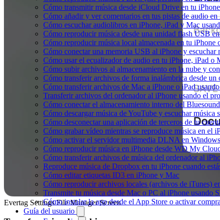
Cómo transmitir música desde iCloud Drive en tu iPhon
Cómo añadir y ver comentarios en tus pistas de audio e
Cómo escuchar audiolibros en iPhone, iPad y Mac usan
Cómo reproducir música desde una unidad flash USB e
Cómo reproducir música local almacenada en tu iPhone
Cómo conectar una memoria USB al iPhone y escuchar mús
Cómo usar el ecualizador de audio en tu iPhone, iPad o
Cómo subir archivos al almacenamiento en la nube y con
Cómo transferir archivos de forma inalámbrica desde un
Cómo transferir archivos de Mac a iPhone o iPad usando
Transferir archivos del ordenador al iPhone usando el p
Cómo conectar el almacenamiento interno del Bluesou
Cómo descargar música de YouTube y escuchar música s
Cómo desconectar una aplicación de terceros de tu cuen
Cómo grabar vídeo mientras se reproduce música en el i
Cómo activar el servidor multimedia DLNA en Windows 
Cómo reproducir música en iPhone desde WD My Clo
Cómo transferir archivos de música del ordenador al iP
Reproduce música de Dropbox en tu iPhone cuando estás
Cómo editar etiquetas ID3 en iPhone y Mac
Cómo reproducir archivos locales (archivos de iTunes) e
Transmite tu música desde Mac o PC al iPhone usando
Cómo instalar la app desde el App Store o activar compr
Evertag Settings File Manager Screen
Guía del usuario