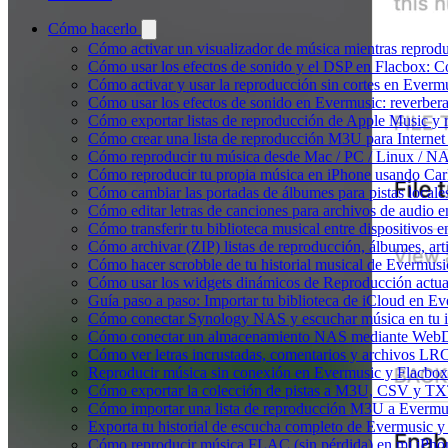
Cómo hacerlo
Cómo activar un visualizador de música mientras reprod
Cómo usar los efectos de sonido y el DSP en Flacbox: C
Cómo activar y usar la reproducción sin cortes en Everm
Cómo usar los efectos de sonido en Evermusic: reverbera
Cómo exportar listas de reproducción de Apple Music y 
Cómo crear una lista de reproducción M3U para Internet
Cómo reproducir tu música desde Mac / PC / Linux / N
Cómo reproducir tu propia música en iPhone usando Car
Cómo cambiar las portadas de álbumes para pistas locales 
Cómo editar letras de canciones para archivos de audio
Cómo transferir tu biblioteca musical entre dispositivos 
Cómo archivar (ZIP) listas de reproducción, álbumes, arti
Cómo hacer scrobble de tu historial musical de Evermusi
Cómo usar los widgets dinámicos de Reproducción actua
Guía paso a paso: Importar tu biblioteca de iCloud en E
Cómo conectar Synology NAS y escuchar música en tu 
Cómo conectar un almacenamiento NAS mediante WebDA
Cómo ver letras incrustadas, comentarios y archivos LR
Reproducir música sin conexión en Evermusic y Flacbox: 
Cómo exportar la colección de pistas a M3U, CSV y TX
Cómo importar una lista de reproducción M3U a Evermu
Exporta tu historial de escucha completo de Evermusic y
Cómo reproducir música FLAC (sin pérdida) en mi iPho