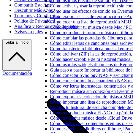
Cómo usar los efectos de sonido y el DSP e
Compartir Esta App
Cómo activar y usar la reproducción sin cor
Descubrir Más Apps
Cómo usar los efectos de sonido en Evermusi
Términos y Condiciones
Cómo exportar listas de reproducción de Ap
Política de Privacidad
Cómo crear una lista de reproducción M3U p
Analítica y Recopilación de Datos
Cómo reproducir tu música desde Mac / PC
Avisos Legales
Cómo reproducir tu propia música en iPhon
Cómo cambiar las portadas de álbumes para pi
Subir al inicio
Cómo editar letras de canciones para archi
Cómo transferir tu biblioteca musical entre 
Cómo archivar (ZIP) listas de reproducción, 
Cómo hacer scrobble de tu historial musica
Cómo usar los widgets dinámicos de Reprod
Guía paso a paso: Importar tu biblioteca de
Documentación
Cómo conectar Synology NAS y escuchar m
Cómo conectar un almacenamiento NAS me
Cómo ver letras incrustadas, comentarios y
Reproducir música sin conexión en Evermusic
Cómo exportar la colección de pistas a M
Cómo importar una lista de reproducción 
Exporta tu historial de escucha completo de
Cómo reproducir música FLAC (sin pérdida
Cómo transmitir música desde iCloud Drive
Cómo añadir y ver comentarios en tus pista
Cómo escuchar audiolibros en iPhone, iPa