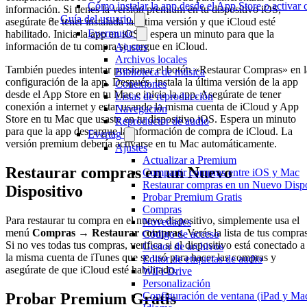
Cómo instalar la app desde el App Store o activar
información. Si tienes la versión premium en tu dispositivo iOS,
Guía del usuario
asegúrate de tener instalada la última versión y que iCloud esté
Evermusic
habilitado. Inicia la app en iOS y espera un minuto para que la
información de tu compra se cargue en iCloud.
Ajustes
Archivos locales
También puedes intentar presionar el botón «Restaurar Compras» en l
Biblioteca de música
configuración de la app. Después, instala la última versión de la app
Conexiones
desde el App Store en tu Mac e inicia la app. Asegúrate de tener
Listas de reproducción
conexión a internet y estar usando la misma cuenta de iCloud y App
Navegación
Store en tu Mac que usaste en tu dispositivo iOS. Espera un minuto
Reproductor de audio
para que la app descargue la información de compra de iCloud. La
Evertag
versión premium debería activarse en tu Mac automáticamente.
Ajustes
Actualizar a Premium
Restaurar compras en un Nuevo
Compartir compras entre iOS y Mac
Restaurar compras en un Nuevo Dispo
Dispositivo
Probar Premium Gratis
Compras
Para restaurar tu compra en el nuevo dispositivo, simplemente usa el
Novedades
menú
Compras → Restaurar compras
. Verás la lista de tus compra
Código de acceso
Si no ves todas tus compras, verifica si el dispositivo está conectado a
Gestor de archivos
la misma cuenta de iTunes que se usó para hacer las compras y
Editor de etiquetas de audio
asegúrate de que iCloud esté habilitado.
WiFi-Drive
Personalización
Configuración de ventana (iPad y Ma
Probar Premium Gratis