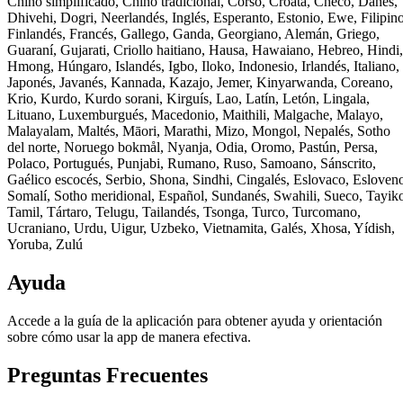
Chino simplificado, Chino tradicional, Corso, Croata, Checo, Danés,
Dhivehi, Dogri, Neerlandés, Inglés, Esperanto, Estonio, Ewe, Filipino
Finlandés, Francés, Gallego, Ganda, Georgiano, Alemán, Griego,
Guaraní, Gujarati, Criollo haitiano, Hausa, Hawaiano, Hebreo, Hindi,
Hmong, Húngaro, Islandés, Igbo, Iloko, Indonesio, Irlandés, Italiano,
Japonés, Javanés, Kannada, Kazajo, Jemer, Kinyarwanda, Coreano,
Krio, Kurdo, Kurdo sorani, Kirguís, Lao, Latín, Letón, Lingala,
Lituano, Luxemburgués, Macedonio, Maithili, Malgache, Malayo,
Malayalam, Maltés, Māori, Marathi, Mizo, Mongol, Nepalés, Sotho
del norte, Noruego bokmål, Nyanja, Odia, Oromo, Pastún, Persa,
Polaco, Portugués, Punjabi, Rumano, Ruso, Samoano, Sánscrito,
Gaélico escocés, Serbio, Shona, Sindhi, Cingalés, Eslovaco, Esloven
Somalí, Sotho meridional, Español, Sundanés, Swahili, Sueco, Tayik
Tamil, Tártaro, Telugu, Tailandés, Tsonga, Turco, Turcomano,
Ucraniano, Urdu, Uigur, Uzbeko, Vietnamita, Galés, Xhosa, Yídish,
Yoruba, Zulú
Ayuda
Accede a la guía de la aplicación para obtener ayuda y orientación
sobre cómo usar la app de manera efectiva.
Preguntas Frecuentes