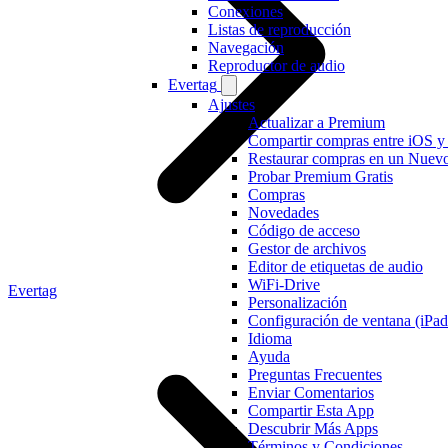
Conexiones
Listas de reproducción
Navegación
Reproductor de audio
Evertag
Ajustes
Actualizar a Premium
Compartir compras entre iOS 
Restaurar compras en un Nuevo
Probar Premium Gratis
Compras
Novedades
Código de acceso
Gestor de archivos
Editor de etiquetas de audio
WiFi-Drive
Evertag
Personalización
Configuración de ventana (iPa
Idioma
Ayuda
Preguntas Frecuentes
Enviar Comentarios
Compartir Esta App
Descubrir Más Apps
Términos y Condiciones