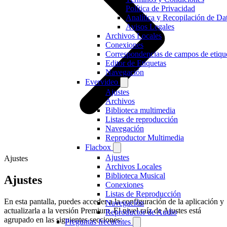
Política de Privacidad
Analítica y Recopilación de Da
Avisos Legales
Archivos Locales
Conexiones
Correspondencias de campos de etiqu
Editor de Etiquetas
Navegación
Evervideo
Ajustes
Archivos
Biblioteca multimedia
Listas de reproducción
Navegación
Reproductor Multimedia
Flacbox
Ajustes
Ajustes
Archivos Locales
Biblioteca Musical
Ajustes
Conexiones
Listas de Reproducción
En esta pantalla, puedes acceder a la configuración de la aplicación y
Navegación
actualizarla a la versión Premium. El nivel raíz de Ajustes está
Reproductor de Audio
agrupado en las siguientes secciones:
Preguntas frecuentes