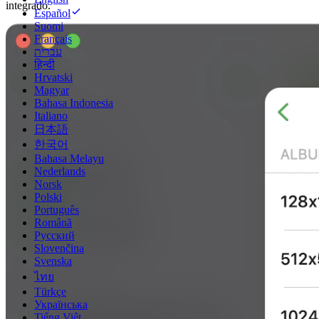
integrado.
Español
Suomi
Français
עברית
हिन्दी
Hrvatski
Magyar
Bahasa Indonesia
Italiano
日本語
한국어
Bahasa Melayu
Nederlands
Norsk
Polski
Português
Română
Русский
Slovenčina
Svenska
ไทย
Türkçe
Українська
Tiếng Việt