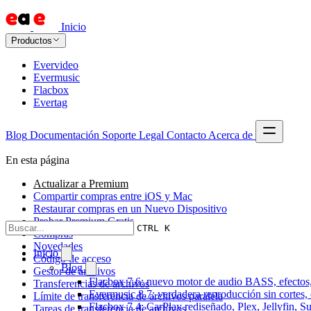
Inicio
Productos
Evervideo
Evermusic
Flacbox
Evertag
Blog
Documentación
Soporte
Legal
Contacto
Acerca de
En esta página
Actualizar a Premium
Compartir compras entre iOS y Mac
Restaurar compras en un Nuevo Dispositivo
Probar Premium Gratis
CTRL K
Compras
Novedades
Inicio
Código de acceso
Blog
Gestor de archivos
Flacbox 7.6: nuevo motor de audio BASS, efectos,
Transferencias de archivos
Evermusic 8.7: verdadera reproducción sin cortes,
Límite de transferencia de archivos paralela
Flacbox 7.4: CarPlay rediseñado, Plex, Jellyfin, 
Tareas de transferencia de archivos