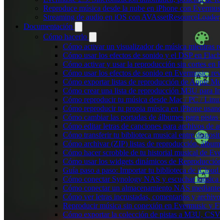
Reproduce música desde la nube en iPhone con Evermus
Streaming de audio en iOS con AVAssetResourceLoader
Documentación
Cómo hacerlo
Cómo activar un visualizador de música mientras 
Cómo usar los efectos de sonido y el DSP en Flac
Cómo activar y usar la reproducción sin cortes en
Cómo usar los efectos de sonido en Evermusic: rev
Cómo exportar listas de reproducción de Apple Mu
Cómo crear una lista de reproducción M3U para In
Cómo reproducir tu música desde Mac / PC / Lin
Cómo reproducir tu propia música en iPhone usan
Cómo cambiar las portadas de álbumes para pistas l
Cómo editar letras de canciones para archivos de
Cómo transferir tu biblioteca musical entre dispos
Cómo archivar (ZIP) listas de reproducción, álbumes
Cómo hacer scrobble de tu historial musical de Ev
Cómo usar los widgets dinámicos de Reproducción
Guía paso a paso: Importar tu biblioteca de iClou
Cómo conectar Synology NAS y escuchar música 
Cómo conectar un almacenamiento NAS mediante
Cómo ver letras incrustadas, comentarios y archi
Reproducir música sin conexión en Evermusic y Fla
Cómo exportar la colección de pistas a M3U, CS