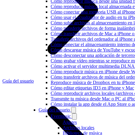
Cómo reproducir música desde una unidad 
Cómo reproducir música local almacenada e
Cómo conectar una memoria USB al iPhone y 
Cómo usar el ecualizador de audio en tu iP
Cómo subir archivos al almacenamiento en l
Cómo transferir archivos de forma inalámbr
Cómo transferir archivos de Mac a iPhone o
Transferir archivos del ordenador al iPhon
Cómo conectar el almacenamiento interno 
Cómo descargar música de YouTube y escuc
Cómo desconectar una aplicación de tercero
Cómo grabar vídeo mientras se reproduce mú
Cómo activar el servidor multimedia DLNA 
Cómo reproducir música en iPhone desd
Cómo transferir archivos de música del ord
Guía del usuario
Reproduce música de Dropbox en tu iPhone 
Cómo editar etiquetas ID3 en iPhone y Mac
Cómo reproducir archivos locales (archivos
Transmite tu música desde Mac o PC al iP
Cómo instalar la app desde el App Store o 
Guía del usuario
Evermusic
Ajustes
Archivos locales
Biblioteca de música