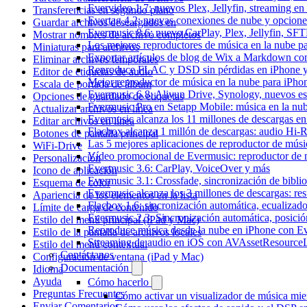
Evervideo 1.7: nuevos Plex, Jellyfin, streaming en
Transferencias en segundo plano
Evertag 4.2: nuevas conexiones de nube y opciones 
Guardar archivos descargados en
Evermusic 8.6: nuevo CarPlay, Plex, Jellyfin, SFTP
Mostrar nombres de archivo completos
Los mejores reproductores de música en la nube p
Miniaturas para archivos
Exportar artículos de blog de Wix a Markdown c
Eliminar archivos temporales
Reproduce FLAC y DSD sin pérdidas en iPhone 
Editor de etiquetas de audio
Mejor reproductor de música en la nube para iPho
Escala de portada de álbum
Evermusic 6.8: Aliyun Drive, Synology, nuevos esti
Opciones de guardado de etiquetas
Evermusic Pro en Setapp Mobile: música en la nu
Actualizar archivos en línea
Evermusic alcanza los 11 millones de descargas e
Editar archivos en línea
Flacbox alcanza 1 millón de descargas: audio Hi-
Botones de pantalla principal
Las 5 mejores aplicaciones de reproductor de mús
WiFi-Drive
Vídeo promocional de Evermusic: reproductor de 
Personalización
Evermusic 3.6: CarPlay, VoiceOver y más
Icono de aplicación
Evermusic 3.1: Crossfade, sincronización de biblio
Esquema de color
Evermusic alcanza los 3 millones de descargas: r
Apariencia de los elementos en la lista
Flacbox 1.6: sincronización automática, ecualiza
Límite de carga de contenido
Evermusic 2.3: Sincronización automática, posició
Estilo del menú principal (iPad y Mac)
Reproduce música desde la nube en iPhone con E
Estilo de la pantalla de archivos locales
Streaming de audio en iOS con AVAssetResource
Estilo del menú contextual
Contáctanos
Configuración de ventana (iPad y Mac)
Documentación
Idioma
Ayuda
Cómo hacerlo
Preguntas Frecuentes
Cómo activar un visualizador de música mie
Enviar Comentarios