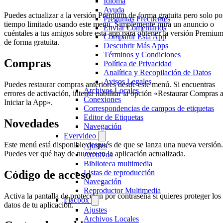
Idioma
Ayuda
Puedes actualizar a la versión Premium de forma gratuita pero solo po
Preguntas Frecuentes
tiempo limitado usando este menú. Simplemente mira un anuncio o
Enviar Comentarios
cuéntales a tus amigos sobre esta app para obtener la versión Premiu
Compartir Esta App
de forma gratuita.
Descubrir Más Apps
Términos y Condiciones
Compras
Política de Privacidad
Analítica y Recopilación de Datos
Avisos Legales
Puedes restaurar compras anteriores desde este menú. Si encuentras
Archivos Locales
errores de activación, intenta habilitar la opción «Restaurar Compras a
Conexiones
Iniciar la App».
Correspondencias de campos de etiquetas
Editor de Etiquetas
Novedades
Navegación
Evervideo
Este menú está disponible después de que se lanza una nueva versión.
Ajustes
Puedes ver qué hay de nuevo en la aplicación actualizada.
Archivos
Biblioteca multimedia
Código de acceso
Listas de reproducción
Navegación
Reproductor Multimedia
Activa la pantalla de protección por contraseña si quieres proteger los
Flacbox
datos de tu aplicación.
Ajustes
Archivos Locales