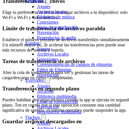
Transferencias de archivos
Evermusic
Ajustes
Archivos locales
Elige tu preferencia de red al descargar archivos a tu dispositivo: solo
Biblioteca de música
Wi-Fi o Wi-Fi y datos móviles.
Conexiones
Listas de reproducción
Límite de transferencia de archivos paralela
Navegación
Reproductor de audio
Establece el número máximo de archivos transferidos simultáneament
Evertag
Un número mayor puede acelerar las transferencias pero puede usar
Ajustes
más recursos del sistema y batería.
Archivos Locales
Conexiones
Tareas de transferencia de archivos
Correspondencias de campos de etiquetas
Editor de Etiquetas
Abre la cola de transferencia para ver y gestionar las tareas de
Navegación
carga/descarga en curso y completadas.
Evervideo
Ajustes
Transferencias en segundo plano
Archivos
Biblioteca multimedia
Puedes habilitar descargas incluso cuando la app se ejecuta en segun
Listas de reproducción
plano. Ten en cuenta que si esta operación consume una cantidad
Navegación
significativa de energía, el sistema operativo puede suspender la app.
Reproductor Multimedia
Flacbox
Guardar archivos descargados en
Ajustes
Archivos Locales