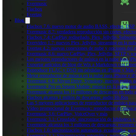
Evermusic
Flacbox
Evertag
Blog
Flacbox 7.6: nuevo motor de audio BASS, efectos, DSP y
Evermusic 8.7: verdadera reproducción sin cortes, efect
Flacbox 7.4: CarPlay rediseñado, Plex, Jellyfin, Subson
Evervideo 1.7: nuevos Plex, Jellyfin, streaming en la nu
Evertag 4.2: nuevas conexiones de nube y opciones del ed
Evermusic 8.6: nuevo CarPlay, Plex, Jellyfin, SFTP y wid
Los mejores reproductores de música en la nube para iP
Exportar artículos de blog de Wix a Markdown con Ope
Reproduce FLAC y DSD sin pérdidas en iPhone y Mac 
Mejor reproductor de música en la nube para iPhone e iP
Evermusic 6.8: Aliyun Drive, Synology, nuevos estilos de
Evermusic Pro en Setapp Mobile: música en la nube par
Evermusic alcanza los 11 millones de descargas en todo
Flacbox alcanza 1 millón de descargas: audio Hi-Res
Las 5 mejores aplicaciones de reproductor de música pa
Vídeo promocional de Evermusic: reproductor de música
Evermusic 3.6: CarPlay, VoiceOver y más
Evermusic 3.1: Crossfade, sincronización de biblioteca y
Evermusic alcanza los 3 millones de descargas: resumen 
Flacbox 1.6: sincronización automática, ecualizador, so
Evermusic 2.3: Sincronización automática, posición de r