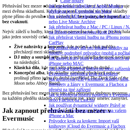
Časté dotazy
Přehrávání bez mezer odstraňuje krátké ticho, které se běžně objevuje
Jak exportovat playlisty z Apple Music a
mezi dvěma skladbami. Když je zapnuté, poslední tón jedné skladby
přehrávat je v Evermusic na Macu
plyne přímo do prvního tónu následující,
bez pauzy, bez lupnutí a
Jak vytvořit M3U playlist pro Internet Archi
bez cvaknutí
.
nebo Live Music Archive
Jak přehrávat hudbu z Mac / PC / Linux / 
Nejvíc záleží u hudby, která byla masterována tak, aby se poslouchala
na iPhone pomocí serveru Kodi DLNA
jako jeden souvislý celek:
Jak přehrávat vlastní hudbu na iPhonu pomo
CarPlay
Živé nahrávky a koncerty
, kde potlesk a hluk publika
Jak změnit obaly alb pro lokální skladby na
přecházejí mezi skladbami.
Spotify: podrobný průvodce (mobil a počíta
DJ mixy a souvislé sety
, kde je jedna skladba beatově naváza
Jak upravit texty písní v audio souborech na
na následující.
iPhone nebo MAC
Klasická díla
, kde mají věty plynout jedna do druhé.
Jak přenést hudební knihovnu mezi zařízení
Koncepční alba
, kde skladby záměrně přecházejí nebo se
Evermusic: průvodce krok za krokem
prolínají přímo jedna do druhé (například
The Dark Side of the
Jak archivovat (ZIP) seznamy skladeb, alba,
Moon
nebo
Abbey Road
).
interprety a žánry v Evermusic a Flacbox a
přenést na jiné zařízení
Bez přehrávání bez mezer jsou tato alba přerušena drobnou mezerou
Jak scrobblovat historii poslechu z Evermus
na každém předělu skladeb, což narušuje tok, který umělec zamýšlel.
nebo Flacbox na Last.fm
Jak používat dynamické widgety Právě se
Jak zapnout přehrávání bez mezer v
přehrává v Evermusic a Flacbox na vašem
iPhone a Mac
Evermusic
Průvodce krok za krokem: Import vaší
knihovny iCloud do Evermusic a Flacbox