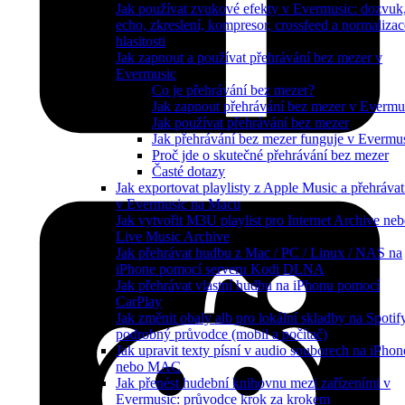
Jak používat zvukové efekty v Evermusic: dozvuk
echo, zkreslení, kompresor, crossfeed a normalizac
hlasitosti
Jak zapnout a používat přehrávání bez mezer v
Evermusic
Co je přehrávání bez mezer?
Jak zapnout přehrávání bez mezer v Evermu
Jak používat přehrávání bez mezer
Jak přehrávání bez mezer funguje v Evermu
Proč jde o skutečné přehrávání bez mezer
Časté dotazy
Jak exportovat playlisty z Apple Music a přehrávat
v Evermusic na Macu
Jak vytvořit M3U playlist pro Internet Archive ne
Live Music Archive
Jak přehrávat hudbu z Mac / PC / Linux / NAS na
iPhone pomocí serveru Kodi DLNA
Jak přehrávat vlastní hudbu na iPhonu pomocí
CarPlay
Jak změnit obaly alb pro lokální skladby na Spotif
podrobný průvodce (mobil a počítač)
Jak upravit texty písní v audio souborech na iPhon
nebo MAC
Jak přenést hudební knihovnu mezi zařízeními v
Evermusic: průvodce krok za krokem