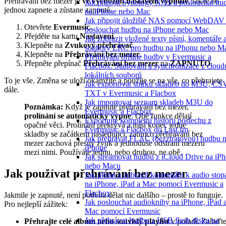
Přehrávání bez mezer je
ve výchozím nastavení vypnuté
, takže ho
Jak připojit Synology NAS a poslouchat hu
jednou zapnete a zůstane zapnuté.
na iPhone nebo Mac
Jak připojit úložiště NAS pomocí WebDAV
Otevřete
Evermusic
.
poslouchat hudbu na iPhone nebo Mac
Přejděte na kartu
Nastavení
.
Jak zobrazit vložené texty písní, komentáře 
Klepněte na
Zvukový přehrávač
.
soubory LRC pro hudbu na iPhonu nebo M
Klepněte na
Přehrávání bez mezer
.
Přehrávání offline hudby v Evermusic a
Přepněte přepínač
Přehrávání bez mezer
na
ZAPNUTO
.
Flacbox: Stahování a synchronizace z cloud
lokálních souborů
To je vše. Změna se uloží okamžitě a použije se na vše, co přehrajete
Jak exportovat sbírku skladeb do M3U, CS
dále.
TXT v Evermusic a Flacbox
Jak importovat seznam skladeb M3U do
Poznámka:
Když je zapnuté přehrávání bez mezer,
Evermusic a Flacbox
prolínání se automaticky vypne
. Obě funkce dělají
Exportujte kompletní historii poslechu z
opačné věci. Prolínání překrývá a mísí konec jedné
Evermusic a Flacbox do Last.fm
skladby se začátkem následující, zatímco přehrávání bez
Jak přehrávat FLAC (bezztrátovou) hudbu 
mezer zachová přesný zvuk a jednoduše odstraní mezeru
iPhone
mezi nimi. Používáte jednu, nebo druhou, ne obě.
Jak streamovat hudbu z iCloud Drive na iP
nebo Macu
Jak používat přehrávání bez mezer
Jak přidat a zobrazit komentáře k audio sto
na iPhone, iPad a Mac pomocí Evermusic a
Flacbox
Jakmile je zapnuté, není potřeba dělat nic dalšího – prostě to funguje.
Jak poslouchat audioknihy na iPhone, iPad 
Pro nejlepší zážitek:
Mac pomocí Evermusic
Jak přehrávat hudbu z USB flash disku na
Přehrajte celé album nebo souvislý playlist
v pořadí. Zařaďt