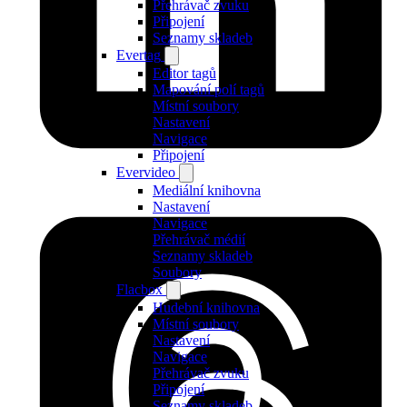
Přehrávač zvuku
Připojení
Seznamy skladeb
Evertag
Editor tagů
Mapování polí tagů
Místní soubory
Nastavení
Navigace
Připojení
Evervideo
Mediální knihovna
Nastavení
Navigace
Přehrávač médií
Seznamy skladeb
Soubory
Flacbox
Hudební knihovna
Místní soubory
Nastavení
Navigace
Přehrávač zvuku
Připojení
Seznamy skladeb