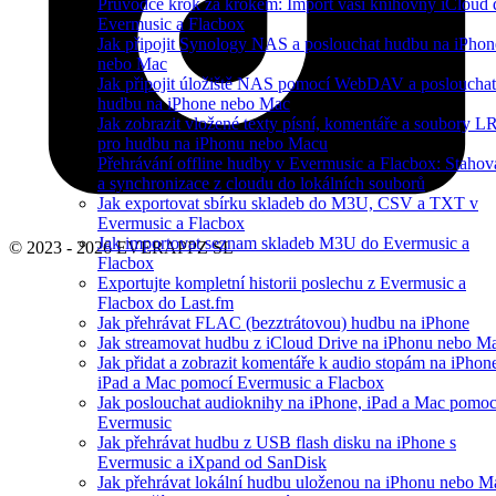
Průvodce krok za krokem: Import vaší knihovny iCloud 
Evermusic a Flacbox
Jak připojit Synology NAS a poslouchat hudbu na iPhon
nebo Mac
Jak připojit úložiště NAS pomocí WebDAV a poslouchat
hudbu na iPhone nebo Mac
Jak zobrazit vložené texty písní, komentáře a soubory L
pro hudbu na iPhonu nebo Macu
Přehrávání offline hudby v Evermusic a Flacbox: Stahov
a synchronizace z cloudu do lokálních souborů
Jak exportovat sbírku skladeb do M3U, CSV a TXT v
Evermusic a Flacbox
Jak importovat seznam skladeb M3U do Evermusic a
© 2023 - 2026 EVERAPPZ SL
Flacbox
Exportujte kompletní historii poslechu z Evermusic a
Flacbox do Last.fm
Jak přehrávat FLAC (bezztrátovou) hudbu na iPhone
Jak streamovat hudbu z iCloud Drive na iPhonu nebo M
Jak přidat a zobrazit komentáře k audio stopám na iPhon
iPad a Mac pomocí Evermusic a Flacbox
Jak poslouchat audioknihy na iPhone, iPad a Mac pomoc
Evermusic
Jak přehrávat hudbu z USB flash disku na iPhone s
Evermusic a iXpand od SanDisk
Jak přehrávat lokální hudbu uloženou na iPhonu nebo M