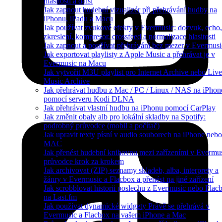
hlasitosti a další
Jak zapnout hudební vizualizér při přehrávání hudby na
iPhonu, iPadu a Macu
Jak používat zvukové efekty v Evermusic: dozvuk, echo,
zkreslení, kompresor, crossfeed a normalizace hlasitosti
Jak zapnout a používat přehrávání bez mezer v Evermusi
Jak exportovat playlisty z Apple Music a přehrávat je v
Evermusic na Macu
Jak vytvořit M3U playlist pro Internet Archive nebo Live
Music Archive
Jak přehrávat hudbu z Mac / PC / Linux / NAS na iPhon
pomocí serveru Kodi DLNA
Jak přehrávat vlastní hudbu na iPhonu pomocí CarPlay
Jak změnit obaly alb pro lokální skladby na Spotify:
podrobný průvodce (mobil a počítač)
Jak upravit texty písní v audio souborech na iPhone nebo
MAC
Jak přenést hudební knihovnu mezi zařízeními v Evermus
průvodce krok za krokem
Jak archivovat (ZIP) seznamy skladeb, alba, interprety a
žánry v Evermusic a Flacbox a přenést na jiné zařízení
Jak scrobblovat historii poslechu z Evermusic nebo Flac
na Last.fm
Jak používat dynamické widgety Právě se přehrává v
Evermusic a Flacbox na vašem iPhone a Mac