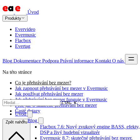
Úvod
Produkty
Evervideo
Evermusic
Flacbox
Evertag
Blog
Dokumentace
Podpora
Právní informace
Kontakt
O nás
Na této stránce
Co je přehrávání bez mezer?
Jak zapnout přehrávání bez mezer v Evermusic
Jak používat přehrávání bez mezer
Jak přehrávání bez mezer funguje v Evermusic
CTRL K
Proč jde o skutečné přehrávání bez mezer
Časté dotazy
Úvod
Blog
Zpět nahoru
Flacbox 7.6: Nový zvukový engine BASS, efekty,
DSP a živý hudební vizualizér
Evermusic 8.7: skutečné přehrávání bez mezer,