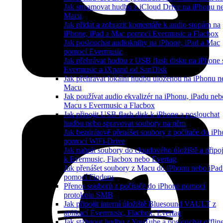
Jak streamovat hudbu z iCloud Drive na iPhonu n
Macu
Jak přidat a zobrazit komentáře k audio stopám na
iPhone, iPad a Mac pomocí Evermusic a Flacbox
Jak poslouchat audioknihy na iPhone, iPad a Mac
pomocí Evermusic
Jak přehrávat hudbu z USB flash disku na iPhone 
Evermusic a iXpand od SanDisk
Jak přehrávat lokální hudbu uloženou na iPhonu n
Macu
Jak používat audio ekvalizér na iPhonu, iPadu neb
Macu s Evermusic a Flacbox
Jak připojit USB flash disk k iPhone a poslouchat
hudbu nebo spravovat soubory na něm
Jak bezdrátově přenášet soubory z počítače do iP
pomocí WiFi-Drive
Jak nahrát soubory do cloudového úložiště a připoji
k Evermusic, Flacbox nebo Evertag
Jak přenášet soubory z Macu do iPhonu nebo iPa
pomocí Finderu
Přenos souborů z počítače do iPhone pomocí
protokolu SMB
Jak připojit interní úložiště Bluesound VAULT z
aplikací Evermusic, Flacbox, Evertag
Jak stáhnout hudbu z YouTube a poslouchat offlin