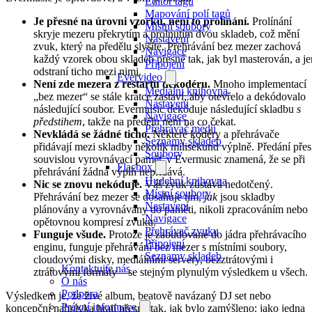
Editor tagů
Mapování polí tagů
Je přesné na úrovni vzorku, není to prolínání.
Prolínání
Místní soubory
skryje mezeru překrytím a prolnutím dvou skladeb, což mění
Nastavení
zvuk, který na předělu slyšíte. Přehrávání bez mezer zachová
Navigace
každý vzorek obou skladeb přesně tak, jak byl masterován, a je
Připojení
odstraní ticho mezi nimi.
Evervideo
Není zde mezera z restartu dekodéru.
Mnoho implementací
Mediální knihovna
„bez mezer“ se stále krátce zastaví, aby otevřelo a dekódovalo
Nastavení
následující soubor. Evermusic dekóduje následující skladbu
s
Navigace
předstihem
, takže na předělu není na co čekat.
Přehrávač médií
Nevkládá se žádné ticho.
Některé kodéry a přehrávače
Seznamy skladeb
přidávají mezi skladby několik milisekund výplně. Předání přes
Soubory
souvislou vyrovnávací paměť v Evermusic znamená, že se při
Flacbox
přehrávání žádná výplň nepřidává.
Hudební knihovna
Nic se znovu nekóduje.
Váš zvuk zůstává nedotčený.
Místní soubory
Přehrávání bez mezer se dosahuje tím,
jak
jsou skladby
Nastavení
plánovány a vyrovnávány do paměti, nikoli zpracováním nebo
Navigace
opětovnou kompresí zvuku.
Přehrávač zvuku
Funguje všude.
Protože je zabudované do jádra přehrávacího
Připojení
enginu, funguje přehrávání bez mezer s místními soubory,
Seznamy skladeb
cloudovými disky, mediálními servery, bezztrátovými i
Kontaktujte nás
ztrátovými formáty – se stejným plynulým výsledkem u všech.
O nás
Podpora
Výsledkem je, že živé album, beatově navázaný DJ set nebo
Právní informace
koncepční nahrávka hrají přesně tak, jak bylo zamýšleno: jako jedna