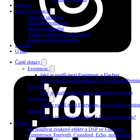
Podpora
Právní informace
Licenční smlouva
Obchodní podmínky
Právní upozornění
Zásady ochrany osobních údajů
Zásady používání cookies
Kontakt
O nás
Časté dotazy
Evermusic
Jaký je rozdíl mezi Evermusic a Flacbox
Jaký je rozdíl mezi Evermusic a Evermusic Premi
Evertag
Jaký je rozdíl mezi Evertag a Evertag Premium
Evervideo
Jaký je rozdíl mezi Evervideo a Evervideo Premi
Flacbox
Jaký je rozdíl mezi Flacbox a Flacbox Premium?
Návody
Jak používat zvukové efekty a DSP ve Flacboxu:
Compressor, Freeverb, Crossfeed, Echo, normalizace