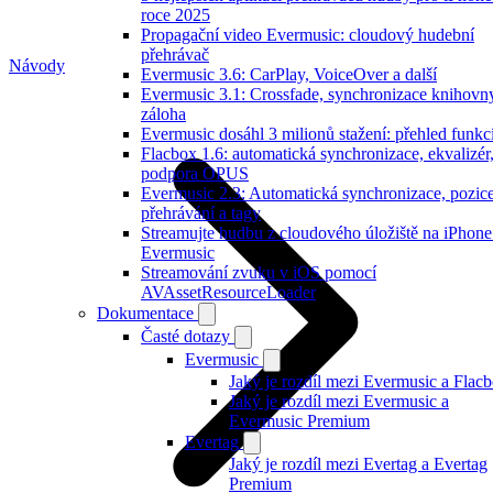
roce 2025
Propagační video Evermusic: cloudový hudební
přehrávač
Návody
Evermusic 3.6: CarPlay, VoiceOver a další
Evermusic 3.1: Crossfade, synchronizace knihovn
záloha
Evermusic dosáhl 3 milionů stažení: přehled funkc
Flacbox 1.6: automatická synchronizace, ekvalizér
podpora OPUS
Evermusic 2.3: Automatická synchronizace, pozic
přehrávání a tagy
Streamujte hudbu z cloudového úložiště na iPhone
Evermusic
Streamování zvuku v iOS pomocí
AVAssetResourceLoader
Dokumentace
Časté dotazy
Evermusic
Jaký je rozdíl mezi Evermusic a Flac
Jaký je rozdíl mezi Evermusic a
Evermusic Premium
Evertag
Jaký je rozdíl mezi Evertag a Evertag
Premium