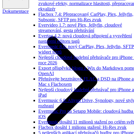
zvukové efekty, normalizace hlasitosti, přepracov
ekvalizér
Dokumentace
Flacbox 7.4: Přepracovaný CarPlay, Plex, Jellyfin,
Subsonic, SFTP pro Hi-Res zvuk
Evervideo 1.7: nové Plex, Jellyfin, cloudové
streamování, gesta přehrávání
Evertag 4.2: nová cloudová připojení a vysvětlení
nastavení editoru tagů
Evermusic 8.6: nový CarPlay, Plex, Jellyfin, SFTP
widget textů
Nejlepší cloudové hudební přehrávače pro iPhone
roce 2026
Export příspěvků blogu z Wix do Markdown pom
OpenAI
Přehrávejte bezztrátové FLAC a DSD na iPhone a
Mac s Flacboxem
Nejlepší cloudový hudební přehrávač pro iPhone a
iPad
Evermusic 6.8: Aliyun Drive, Synology, nové styl
rozhraní
Evermusic Pro na Setapp Mobile: cloudová hudba
iOS
Evermusic dosáhl 11 milionů stažení po celém svě
Flacbox dosáhl 1 milionu stažení: Hi-Res zvuk
5 nejlepších aplikací přehrávačů hudby pro iPhone