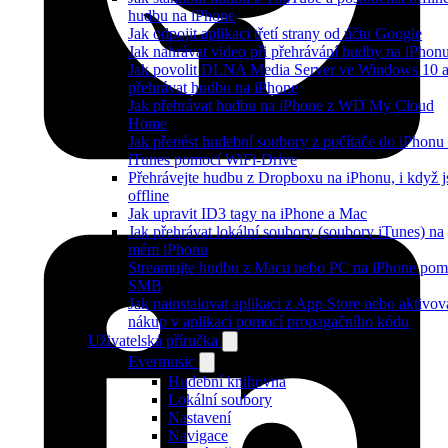
hudbu na iPhone
Jak odpojit aplikaci třetí strany od účtu Google
Jak nahrávat video při přehrávání hudby na iPhon
Jak povolit DLNA Media Server ve Windows 10 
přehrávat hudbu na iPhone
Jak přehrávat hudbu na iPhone z WD My Cloud
Home
Jak přenést hudební soubory z počítače do iPhonu
iTunes pomocí WiFi-Drive
Přehrávejte hudbu z Dropboxu na iPhonu, i když j
offline
Jak upravit ID3 tagy na iPhone a Mac
Jak přehrávat lokální soubory (soubory iTunes) na
mém iPhonu
Streamujte hudbu z Macu nebo PC na iPhone pom
SMB
Jak nainstalovat aplikaci z App Store nebo aktivov
nákup v aplikaci pomocí propagačního kódu
Uživatelská příručka
Evermusic
Hudební knihovna
Lokální soubory
Nastavení
Navigace