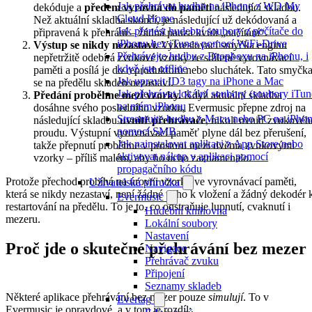
Jak přehrávat hudbu na iPhone z WD My
dekóduje a
předem vyrovná do paměti
následující skladbu.
Cloud Home
Než aktuální skladba skončí, je následující už dekódovaná a
Jak přenést hudební soubory z počítače do
připravená k přehrání – žádná pauza kvůli „načítání“.
iPhonu bez iTunes pomocí WiFi-Drive
Výstup se nikdy nezastaví.
Vykreslovací smyčka enginu
Přehrávejte hudbu z Dropboxu na iPhonu, i
nepřetržitě odebírá zvukové vzorky ze sdílené vyrovnávací
když jste offline
paměti a posílá je do reproduktorů nebo sluchátek. Tato smyčk
Jak upravit ID3 tagy na iPhone a Mac
se na předělu skladeb nezastaví.
Jak přehrávat lokální soubory (soubory iTun
Předání proběhne mezi vzorky.
Když aktuální skladba
na mém iPhonu
dosáhne svého posledního vzorku, Evermusic přepne zdroj na
Streamujte hudbu z Macu nebo PC na iPho
následující skladbu
uvnitř přehrávače
, nikoli uvnitř zvukovéh
pomocí SMB
proudu. Výstupní vyrovnávací paměť plyne dál bez přerušení,
Jak nainstalovat aplikaci z App Store nebo
takže přepnutí proběhne v prostoru mezi dvěma zvukovými
aktivovat nákup v aplikaci pomocí
vzorky – příliš malém, aby ho ucho zaznamenalo.
propagačního kódu
Protože přechod probíhá na úrovni vzorku ve vyrovnávací paměti,
Uživatelská příručka
která se nikdy nezastaví, není žádné ticho k vložení a žádný dekodér 
Evermusic
restartování na předělu. To je to, co odstraňuje lupnutí, cvaknutí i
Hudební knihovna
mezeru.
Lokální soubory
Nastavení
Proč jde o skutečné přehrávání bez mezer
Navigace
Přehrávač zvuku
Připojení
Seznamy skladeb
Některé aplikace přehrávání bez mezer pouze
simulují
. To v
Evertag
Evermusic je opravdové, a v tom je rozdíl: