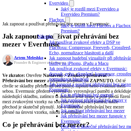
Evervideo
Jaký je rozdíl mezi Evervideo a
Evervideo Premium?
Flacbox
Jak zapnout a používat přehrávání bez mezer v Evermusic
Jaký je rozdíl mezi Flacbox a Flacbox
Premium?
Jak zapnout a používat přehrávání bez
Návody
Jak používat zvukové efekty a DSP ve
mezer v Evermusic
Flacboxu: Compressor, Freeverb, Crossfeed
Echo, normalizace hlasitosti a další
Artem Meleshko
Jak zapnout hudební vizualizér při přehrává
Founder & Engineer at Everappz
hudby na iPhonu, iPadu a Macu
Jak používat zvukové efekty v Evermusic:
dozvuk, echo, zkreslení, kompresor, crossfe
Ve zkratce:
Otevřete
Nastavení > Zvukový přehrávač >
normalizace hlasitosti
Přehrávání bez mezer
a přepněte přepínač na
ZAPNUTO
. Od té
Jak zapnout a používat přehrávání bez meze
chvíle se skladby přehrávají bez pauzy, lupnutí nebo cvaknutí mezi
Evermusic
sebou. Evermusic předem vyrovná do vyrovnávací paměti a dekóduje
Co je přehrávání bez mezer?
následující skladbu, zatímco ta aktuální ještě hraje, a poté předá řízení
Jak zapnout přehrávání bez mezer v
mezi zvukovými vzorky na souvislé vyrovnávací paměti, takže
Evermusic
přechod je skutečně plynulý. Jde o skutečné přehrávání bez mezer
Jak používat přehrávání bez mezer
přesné na úrovni vzorku, nikoli o prolínání.
Jak přehrávání bez mezer funguje v
Evermusic
Co je přehrávání bez mezer?
Proč jde o skutečné přehrávání bez m