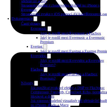
přehrávání a tagy
Streamujte hudbu z cloudového úložiště na iPhone s
Evermusic
Streamování zvuku v iOS pomocí AVAssetResourceLoa
Dokumentace
Časté dotazy
Evermusic
Jaký je rozdíl mezi Evermusic a Flacbox
Jaký je rozdíl mezi Evermusic a Evermusic
Premium
Evertag
Jaký je rozdíl mezi Evertag a Evertag Prem
Evervideo
Jaký je rozdíl mezi Evervideo a Evervideo
Premium?
Flacbox
Jaký je rozdíl mezi Flacbox a Flacbox
Premium?
Návody
Jak používat zvukové efekty a DSP ve Flacboxu:
Compressor, Freeverb, Crossfeed, Echo, normaliz
hlasitosti a další
Jak zapnout hudební vizualizér při přehrávání hud
na iPhonu, iPadu a Macu