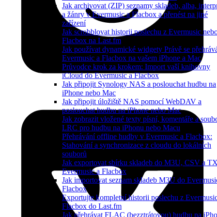
Jak archivovat (ZIP) seznamy skladeb, alba, interp
a žánry v Evermusic a Flacbox a přenést na jiné
zařízení
Jak scrobblovat historii poslechu z Evermusic neb
Flacbox na Last.fm
Jak používat dynamické widgety Právě se přehráv
Evermusic a Flacbox na vašem iPhone a Mac
Průvodce krok za krokem: Import vaší knihovny
iCloud do Evermusic a Flacbox
Jak připojit Synology NAS a poslouchat hudbu na
iPhone nebo Mac
Jak připojit úložiště NAS pomocí WebDAV a
poslouchat hudbu na iPhone nebo Mac
Jak zobrazit vložené texty písní, komentáře a soub
LRC pro hudbu na iPhonu nebo Macu
Přehrávání offline hudby v Evermusic a Flacbox:
Stahování a synchronizace z cloudu do lokálních
souborů
Jak exportovat sbírku skladeb do M3U, CSV a T
Evermusic a Flacbox
Jak importovat seznam skladeb M3U do Evermusi
Flacbox
Exportujte kompletní historii poslechu z Evermusi
Flacbox do Last.fm
Jak přehrávat FLAC (bezztrátovou) hudbu na iPh