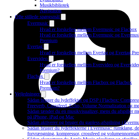
Musikbibliotek
Navigation
Ofte stillede spørgsmål
Evermusic
Hvad er forskellen mellem Evermusic og Flacbox
Hvad er forskellen mellem Evermusic og Evermus
Premium
Evertag
Hvad er forskellen mellem Evertag og Evertag Pr
Evervideo
Hvad er forskellen mellem Evervideo og Evervide
Premium?
Flacbox
Hvad er forskellen mellem Flacbox og Flacbox
Premium?
Vejledninger
Sådan bruger du lydeffekter og DSP i Flacbox: Compress
Freeverb, Crossfeed, Echo, Volume Normalization og m
Sådan tænder du en musikvisualizer, mens du afspiller m
på iPhone, iPad og Mac
Sådan aktiverer og bruger du gapless-afspilning i Evermu
Sådan bruger du lydeffekterne i Evermusic: rumklang, de
forvrængning, kompressor, crossfeed og volumennormali