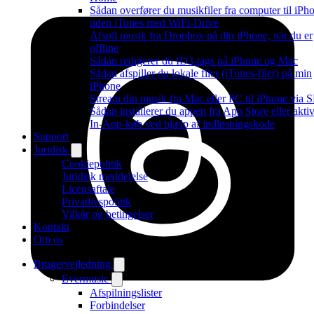
Sådan overfører du musikfiler fra computer til iPh
uden iTunes med WiFi-Drive
Afspil musik fra Dropbox på din iPhone, når du er
offline
Sådan redigerer du ID3-tags på iPhone og Mac
Sådan afspiller du lokale filer (iTunes-filer) på min
iPhone
Stream din musik fra Mac eller PC til iPhone via
Sådan installerer du appen fra App Store eller akti
In-App-køb ved hjælp af indløsningskode
Support
Juridisk
Cookiepolitik
Juridisk meddelelse
Licensaftale
Privatlivspolitik
Vilkår og betingelser
Kontakt
Om os
Brugervejledning
Evermusic
Afspilningslister
Forbindelser