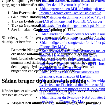
Sådan eksporterer du Apple Music-playliste
Gapless-afspilning er
slået fra som standard
, så du slår det til én
afspiller dem i Evermusic på Mac
gang, og det bliver slået til.
Sådan opretter du en M3U-afspilningsliste ti
Åbn
Evermusic
.
Internet Archive eller Live Music Archive
Gå til fanen
Indstillinger
.
Sådan afspiller du din musik fra Mac / PC /
Tryk på
Lydafspiller
.
/ NAS på iPhone med Kodi DLNA-server
Tryk på
Gapless-afspilning
.
Sådan afspiller du din egen musik på iPhon
Sæt kontakten
Gapless-afspilning
på
TIL
.
CarPlay
Sådan ændrer du albumcovers for lokale nu
Så er det gjort. Ændringen gemmes med det samme og gælder for alt,
Spotify: trin-for-trin guide (mobil og comput
du afspiller herefter.
Sådan redigerer du sangtekster for lydfiler p
iPhone eller MAC
Bemærk:
Når gapless-afspilning er slået til,
slås
Sådan overfører du dit musikbibliotek mell
crossfade automatisk fra
. De to funktioner gør modsatte
enheder i Evermusic: trin-for-trin guide
ting. Crossfade overlapper og blander slutningen af ét
Sådan arkiverer du (ZIP) afspilningslister, a
nummer med starten af det næste, mens gapless bevarer
kunstnere og genrer i Evermusic og Flacbox
den nøjagtige lyd og blot fjerner hullet imellem dem. Du
overfører til en anden enhed
bruger den ene eller den anden, ikke begge.
Sådan scrobbler du din musikhistorik fra
Evermusic eller Flacbox til Last.fm
Sådan bruger du gapless-afspilning
Sådan bruger du dynamiske Nu spiller-widge
Evermusic og Flacbox på din iPhone og Ma
Trin-for-trin guide: Import af dit iCloud-bibl
Når det først er aktiveret, er der ikke mere at gøre – det virker bare. F
til Evermusic og Flacbox
den bedste oplevelse:
Sådan tilslutter du Synology NAS og lytter t
musik på din iPhone eller Mac
Afspil et helt album eller en sammenhængende playliste
i