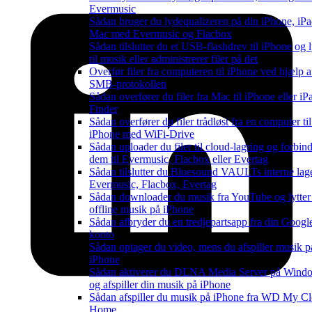
Evermusic
Sådan bruger du lydequalizeren på din iPhone, iPad
Mac med Evermusic og Flacbox
Sådan tilslutter du et USB-flashdrev til iPhone og l
til musik eller administrerer filer på det
Overfør filer fra computeren til iPhone ved hjælp a
SMB-protokollen
Sådan overfører du filer fra Mac til iPhone eller i
Finder
Sådan overfører du filer trådløst fra en computer til
iPhone med WiFi-Drive
Sådan uploader du filer til cloud-lagring og forbin
dem til Evermusic, Flacbox eller Evertag
Sådan tilslutter du Bluesound VAULTs interne lage
Evermusic, Flacbox, Evertag
Sådan downloader du musik fra YouTube og lytter 
offline musik på iPhone
Sådan afbryder du en tredjepartsapp fra din Googl
konto
Sådan optager du video, mens du afspiller musik p
iPhone
Sådan aktiverer du DLNA Media Server på Wind
og afspiller din musik på iPhone
Sådan afspiller du musik på iPhone fra WD My C
Home