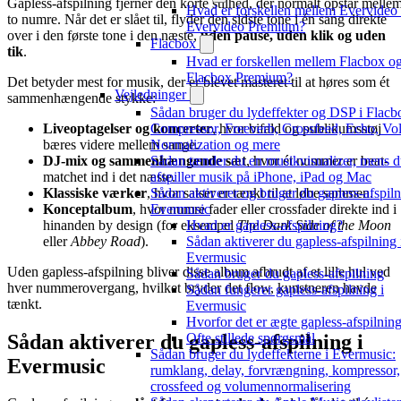
Gapless-afspilning fjerner den korte stilhed, der normalt opstår melle
Hvad er forskellen mellem Evervideo
to numre. Når det er slået til, flyder den sidste tone i én sang direkte
Evervideo Premium?
over i den første tone i den næste,
uden pause, uden klik og uden
Flacbox
tik
.
Hvad er forskellen mellem Flacbox o
Flacbox Premium?
Det betyder mest for musik, der er blevet masteret til at høres som ét
Vejledninger
sammenhængende stykke:
Sådan bruger du lydeffekter og DSP i Flacb
Liveoptagelser og koncerter
, hvor bifald og publikumsstøj
Compressor, Freeverb, Crossfeed, Echo, V
bæres videre mellem sange.
Normalization og mere
DJ-mix og sammenhængende sæt
, hvor ét nummer er beat-
Sådan tænder du en musikvisualizer, mens 
matchet ind i det næste.
afspiller musik på iPhone, iPad og Mac
Klassiske værker
, hvor satser er tænkt til at løbe sammen.
Sådan aktiverer og bruger du gapless-afspiln
Konceptalbum
, hvor numre fader eller crossfader direkte ind i
Evermusic
hinanden by design (for eksempel
The Dark Side of the Moon
Hvad er gapless-afspilning?
eller
Abbey Road
).
Sådan aktiverer du gapless-afspilning 
Evermusic
Uden gapless-afspilning bliver disse album afbrudt af et lille hul ved
Sådan bruger du gapless-afspilning
hver nummerovergang, hvilket bryder det flow, kunstneren havde
Sådan fungerer gapless-afspilning i
tænkt.
Evermusic
Hvorfor det er ægte gapless-afspilnin
Sådan aktiverer du gapless-afspilning i
Ofte stillede spørgsmål
Sådan bruger du lydeffekterne i Evermusic:
Evermusic
rumklang, delay, forvrængning, kompressor,
crossfeed og volumennormalisering