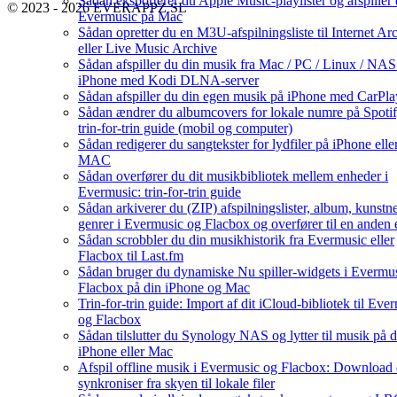
Sådan eksporterer du Apple Music-playlister og afspiller
© 2023 - 2026 EVERAPPZ SL
Evermusic på Mac
Sådan opretter du en M3U-afspilningsliste til Internet Ar
eller Live Music Archive
Sådan afspiller du din musik fra Mac / PC / Linux / NAS
iPhone med Kodi DLNA-server
Sådan afspiller du din egen musik på iPhone med CarPla
Sådan ændrer du albumcovers for lokale numre på Spotif
trin-for-trin guide (mobil og computer)
Sådan redigerer du sangtekster for lydfiler på iPhone elle
MAC
Sådan overfører du dit musikbibliotek mellem enheder i
Evermusic: trin-for-trin guide
Sådan arkiverer du (ZIP) afspilningslister, album, kunstn
genrer i Evermusic og Flacbox og overfører til en anden
Sådan scrobbler du din musikhistorik fra Evermusic eller
Flacbox til Last.fm
Sådan bruger du dynamiske Nu spiller-widgets i Evermu
Flacbox på din iPhone og Mac
Trin-for-trin guide: Import af dit iCloud-bibliotek til Eve
og Flacbox
Sådan tilslutter du Synology NAS og lytter til musik på d
iPhone eller Mac
Afspil offline musik i Evermusic og Flacbox: Download
synkroniser fra skyen til lokale filer