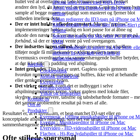
hullet ved at overlappe og fade to numre sammen, hvilket
iPhone uden iTunes med WiFi-Drive
ændrer den lyd, du hører ved overgangen. Gapless bevarer hver
Afspil musik fra Dropbox på din iPhone, når
sample af begge numre nøjagtigt som masteret og fjerner blot
offline
stilheden imellem dem.
Sådan redigerer du ID3-tags på iPhone og 
Der er intet hul fra afkoder-genstart.
Mange “gapless”-
Sådan afspiller du lokale filer (iTunes-filer)
implementeringer holder stadig en kort pause for at åbne og
iPhone
afkode den næste fil. Evermusic afkoder det næste nummer
på
Stream din musik fra Mac eller PC til iPhone
forhånd
, så der er intet at vente på ved overgangen.
SMB
Der indsættes ingen stilhed.
Nogle encodere og afspillere
Sådan installerer du appen fra App Store elle
tilføjer nogle få millisekunder padding mellem numre.
aktiverer In-App-køb ved hjælp af
Evermusics overdragelse via sammenhængende buffer betyder,
indløsningskode
at der ikke tilføjes padding ved afspilning.
Juridisk
Intet genkodes.
Din lyd er urørt. Gapless opnås gennem
Cookiepolitik
hvordan
numrene planlægges og buffres, ikke ved at behandle
Juridisk meddelelse
eller genkomprimere lyden.
Licensaftale
Det virker overalt.
Fordi det er indbygget i selve
Privatlivspolitik
afspilningsmotorens kerne, virker gapless med lokale filer,
Vilkår og betingelser
skydrev, medieservere, tabsfrie og tabsbehæftede formater – m
Kontakt os
det samme problemfrie resultat på tværs af alle.
Om os
Produkter
Resultatet er, at et livealbum, et beat-matchet DJ-sæt eller en
Evermusic - Offline musikafspiller til iPhone og 
konceptplade afspilles nøjagtigt, som det var tænkt: som ét
Evertag - Musiktageditor til iPhone og Mac
sammenhængende stykke musik.
Evervideo - HD-videoafspiller til iPhone og Mac
Flacbox - Hi-Res lydafspiller til iPhone og Mac
Ofte stillede spørgsmål
Support