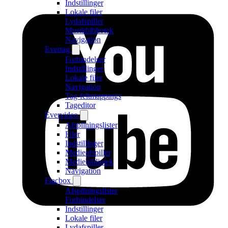
Indstillinger
Lokale filer
Lydafspiller
Musikbibliotek
Navigation
Evertag
Forbindelser
Indstillinger
Lokale filer
Navigation
Tag-feltmappings
Tageditor
Evervideo
Afspilningslister
Filer
Indstillinger
Medieafspiller
Mediebibliotek
Navigation
Flacbox
Afspilningslister
Forbindelser
Indstillinger
Lokale filer
Lydafspiller