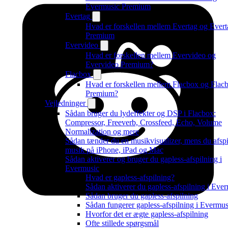
Evermusic Premium
Evertag
Hvad er forskellen mellem Evertag og Evert
Premium
Evervideo
Hvad er forskellen mellem Evervideo og
Evervideo Premium?
Flacbox
Hvad er forskellen mellem Flacbox og Flac
Premium?
Vejledninger
Sådan bruger du lydeffekter og DSP i Flacbox:
Compressor, Freeverb, Crossfeed, Echo, Volume
Normalization og mere
Sådan tænder du en musikvisualizer, mens du afspi
musik på iPhone, iPad og Mac
Sådan aktiverer og bruger du gapless-afspilning i
Evermusic
Hvad er gapless-afspilning?
Sådan aktiverer du gapless-afspilning i Eve
Sådan bruger du gapless-afspilning
Sådan fungerer gapless-afspilning i Evermus
Hvorfor det er ægte gapless-afspilning
Ofte stillede spørgsmål