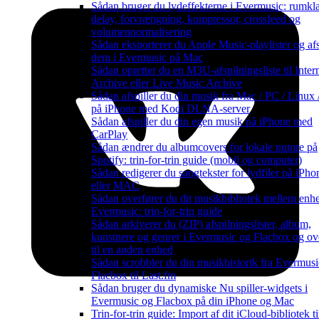
Sådan bruger du lydeffekterne i Evermusic: rumkl
delay, forvrængning, kompressor, crossfeed og
volumennormalisering
Sådan eksporterer du Apple Music-playlister og afs
dem i Evermusic på Mac
Sådan opretter du en M3U-afspilningsliste til Inter
Archive eller Live Music Archive
Sådan afspiller du din musik fra Mac / PC / Linux
på iPhone med Kodi DLNA-server
Sådan afspiller du din egen musik på iPhone med
CarPlay
Sådan ændrer du albumcovers for lokale numre på
Spotify: trin-for-trin guide (mobil og computer)
Sådan redigerer du sangtekster for lydfiler på iPho
eller MAC
Sådan overfører du dit musikbibliotek mellem enhe
Evermusic: trin-for-trin guide
Sådan arkiverer du (ZIP) afspilningslister, album,
kunstnere og genrer i Evermusic og Flacbox og ov
til en anden enhed
Sådan scrobbler du din musikhistorik fra Evermusic
Flacbox til Last.fm
Sådan bruger du dynamiske Nu spiller-widgets i
Evermusic og Flacbox på din iPhone og Mac
Trin-for-trin guide: Import af dit iCloud-bibliotek ti