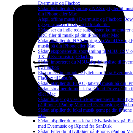
Evermusic og Flacbox
Sådan tilslutter du Synology NAS og lytter til mus
din iPhone eller Mac
Afspil offline musik i Evermusic og Flacbox: Do
og synkroniser fra skyen til lokale filer
Sådan ser du indlejrede sangtekster, kommentarer 
LRC-filer til musik på din iPhone eller Mac
Sådan tilslutter du NAS-lagring via WebDAV og lyt
musik på din iPhone eller Mac
Sådan eksporterer du sporsamling til M3U, CSV 
TXT i Evermusic og Flacbox
Sådan importerer du M3U-afspilningsliste til Ever
og Flacbox
Eksportér din komplette lyttehistorik fra Evermusi
Flacbox til Last.fm
Sådan afspiller du FLAC (tabsfri) musik på din iP
Sådan streamer du musik fra iCloud Drive på din 
eller Mac
Sådan tilføjer og viser du kommentarer til dine lyd
på iPhone, iPad og Mac med Evermusic og Flacb
Sådan afspiller du lokal musik gemt på din iPhone 
Mac
Sådan afspiller du musik fra USB-flashdrev på iP
med Evermusic og iXpand fra SanDisk
Sådan lytter du til lydbøger på iPhone, iPad og M