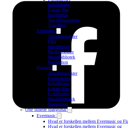
Indstillinger
Lokale filer
Navigation
Tag-feltmappings
Tageditor
Evervideo
Afspilningslister
Filer
Indstillinger
Medieafspiller
Mediebibliotek
Navigation
Flacbox
Afspilningslister
Forbindelser
Indstillinger
Lokale filer
Lydafspiller
Musikbibliotek
Navigation
Ofte stillede spørgsmål
Evermusic
Hvad er forskellen mellem Evermusic og Fl
Hvad er forskellen mellem Evermusic og