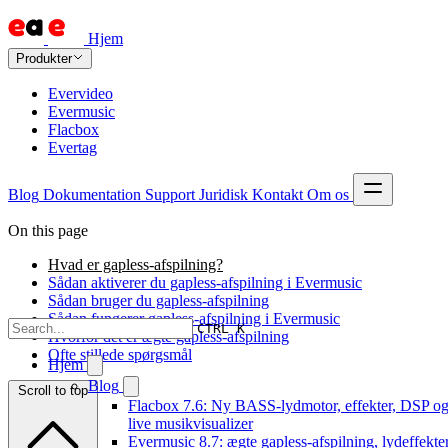
Hjem
Produkter
Evervideo
Evermusic
Flacbox
Evertag
Blog
Dokumentation
Support
Juridisk
Kontakt
Om os
On this page
Hvad er gapless-afspilning?
Sådan aktiverer du gapless-afspilning i Evermusic
Sådan bruger du gapless-afspilning
Sådan fungerer gapless-afspilning i Evermusic
CTRL K
Hvorfor det er ægte gapless-afspilning
Ofte stillede spørgsmål
Hjem
Blog
Scroll to top
Flacbox 7.6: Ny BASS-lydmotor, effekter, DSP og
live musikvisualizer
Evermusic 8.7: ægte gapless-afspilning, lydeffekter