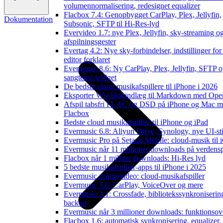
volumennormalisering, redesignet equalizer
Flacbox 7.4: Genopbygget CarPlay, Plex, Jellyfin,
Dokumentation
Subsonic, SFTP til Hi-Res-lyd
Evervideo 1.7: nye Plex, Jellyfin, sky-streaming o
afspilningsgester
Evertag 4.2: Nye sky-forbindelser, indstillinger for
editor forklaret
Evermusic 8.6: Ny CarPlay, Plex, Jellyfin, SFTP 
sangtekst-widget
De bedste cloud musikafspillere til iPhone i 2026
Eksporter Wix blogindlæg til Markdown med Op
Afspil tabsfri FLAC og DSD på iPhone og Mac 
Flacbox
Bedste cloud musikafspiller til iPhone og iPad
Evermusic 6.8: Aliyun Drive, Synology, nye UI-sti
Evermusic Pro på Setapp Mobile: cloud-musik til 
Evermusic når 11 millioner downloads på verdens
Flacbox når 1 million downloads: Hi-Res lyd
5 bedste musikafspiller-apps til iPhone i 2025
Evermusic promovideo: cloud-musikafspiller
Evermusic 3.6: CarPlay, VoiceOver og mere
Evermusic 3.1: Crossfade, bibliotekssynkroniserin
backup
Evermusic når 3 millioner downloads: funktionsov
Flacbox 1.6: automatisk synkronisering, equalizer,