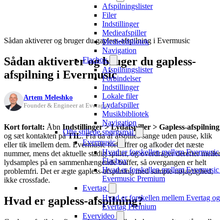
Afspilningslister
Filer
Indstillinger
Medieafspiller
Sådan aktiverer og bruger du gapless-afspilning i Evermusic
Mediebibliotek
Navigation
Sådan aktiverer og bruger du gapless-
Flacbox
Afspilningslister
afspilning i Evermusic
Forbindelser
Indstillinger
Lokale filer
Artem Meleshko
Lydafspiller
Founder & Engineer at Everappz
Musikbibliotek
Navigation
Kort fortalt:
Åbn
Indstillinger > Lydafspiller > Gapless-afspilning
Ofte stillede spørgsmål
og sæt kontakten på
TIL
. Fra da af afspilles sange uden pause, klik
Evermusic
eller tik imellem dem. Evermusic forbuffrer og afkoder det næste
Hvad er forskellen mellem Evermusic
nummer, mens det aktuelle stadig spiller, og overdrager derefter mell
Flacbox
lydsamples på en sammenhængende buffer, så overgangen er helt
Hvad er forskellen mellem Evermusic
problemfri. Det er ægte gapless-afspilning med sample-nøjagtighed,
Evermusic Premium
ikke crossfade.
Evertag
Hvad er forskellen mellem Evertag og
Hvad er gapless-afspilning?
Evertag Premium
Evervideo