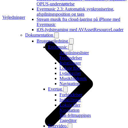
OPUS-understøttelse
Evermusic 2.3: Automatisk synkronisering,
afspilningsposition og tags
Vejledninger
Stream musik fra cloud-lagring på iPhone med
Evermusic
iOS-lydstreaming med AVAssetResourceLoader
Dokumentation
Brugervejledning
Evermusic
Afspilningslister
Forbindelser
Indstillinger
Lokale filer
Lydafspiller
Musikbibliotek
Navigation
Evertag
Forbindelser
Indstillinger
Lokale filer
Navigation
Tag-feltmappings
Tageditor
Evervideo