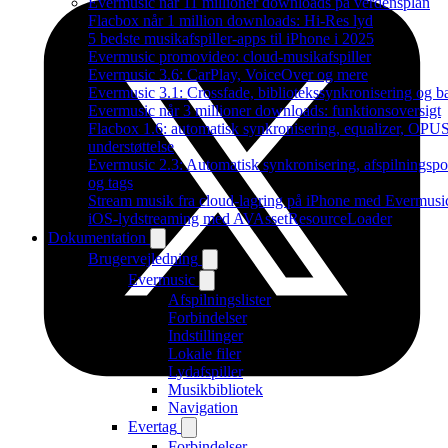
Evermusic når 11 millioner downloads på verdensplan
Flacbox når 1 million downloads: Hi-Res lyd
5 bedste musikafspiller-apps til iPhone i 2025
Evermusic promovideo: cloud-musikafspiller
Evermusic 3.6: CarPlay, VoiceOver og mere
Evermusic 3.1: Crossfade, bibliotekssynkronisering og 
Evermusic når 3 millioner downloads: funktionsoversigt
Flacbox 1.6: automatisk synkronisering, equalizer, OPU
understøttelse
Evermusic 2.3: Automatisk synkronisering, afspilningspo
og tags
Stream musik fra cloud-lagring på iPhone med Evermusi
iOS-lydstreaming med AVAssetResourceLoader
Dokumentation
Brugervejledning
Evermusic
Afspilningslister
Forbindelser
Indstillinger
Lokale filer
Lydafspiller
Musikbibliotek
Navigation
Evertag
Forbindelser