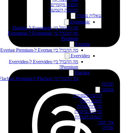
קבצים מקומיים
רשימות השמעה
שאלות נפוצות
Evermusic
מה ההבדל בין Evermusic ל-Flacbox
מה ההבדל בין Evermusic ל-Evermusic
Premium
Evertag
מה ההבדל בין Evertag ל-Evertag Premium
Evervideo
מה ההבדל בין Evervideo ל-Evervideo
Premium?
Flacbox
מה ההבדל בין Flacbox ל-Flacbox Premium?
תמיכה
משפטי
הודעה משפטית
הסכם רישיון
מדיניות עוגיות
מדיניות פרטיות
תנאים והגבלות
צור קשר
אודות