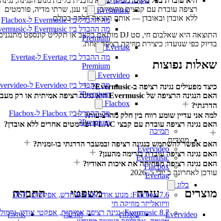
היא עובדת בכל מקום.
מכיוון שהיא מובנית בליבת מנוע הנגינה, נגינה
רציפה עובדת עם קבצים מקומיים, כונני ענן, שרתי מדיה, פורמטים
Evermusic
ללא אובדן ובאובדן — אותה תוצאה חלקה בכולם.
מה ההבדל בין Evermusic ל-Flacbox
מה ההבדל בין Evermusic ל-rmusic
התוצאה היא שאלבום חי, סט DJ מותאם בקצב או תקליט קונספט מתנגנים
Premium
בדיוק כפי שנועדו: כיצירת מוזיקה רציפה אחת.
Evertag
מה ההבדל בין Evertag ל-Evertag
שאלות נפוצות
Premium
Evervideo
מה ההבדל בין Evervideo ל-vervideo
כיצד מפעילים נגינה רציפה ב-Evermusic?
Premium?
האם הנגינה הרציפה של Evermusic היא נגינה רציפה אמיתית או רק מעבר
Flacbox
הדרגתי?
מה ההבדל בין Flacbox ל-Flacbox
למה אני עדיין שומע רווח בין חלק מהרצועות?
Premium?
האם נגינה רציפה עובדת עם קבצי FLAC ופורמטים אחרים ללא אובדן?
תמיכה
מוצרים
האם אפשר להשתמש בנגינה רציפה ובמעבר הדרגתי בו-זמנית?
Evervideo
האם נגינה רציפה עובדת בזרימה מהענן?
Evermusic
האם נגינה רציפה מפחיתה את איכות האודיו?
Flacbox
עודכן לאחרונה ב
יולי 5, 2026
Evertag
בלוג
מוצרים
עזרה
משפטי
החברה
Flacbox 7.6: מנוע אודיו BASS חדש, אפקטים, DSP
וויזואלייזר מוזיקה חי
Evermusic 8.7: נגינה רציפה אמיתית, אפקטי אודיו, נרמול
Evervideo
שאלות
הודעה
אודות