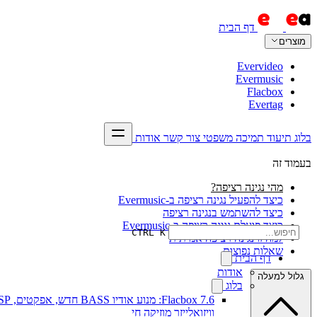
דף הבית
מוצרים
Evervideo
Evermusic
Flacbox
Evertag
בלוג
תיעוד
תמיכה
משפטי
צור קשר
אודות
בעמוד זה
מהי נגינה רציפה?
כיצד להפעיל נגינה רציפה ב-Evermusic
כיצד להשתמש בנגינה רציפה
כיצד פועלת נגינה רציפה ב-Evermusic
CTRL K
למה זו נגינה רציפה אמיתית
שאלות נפוצות
דף הבית
אודות
גלול למעלה
בלוג
Flacbox 7.6: מנוע אודיו BASS חדש, א
וויזואלייזר מוזיקה חי