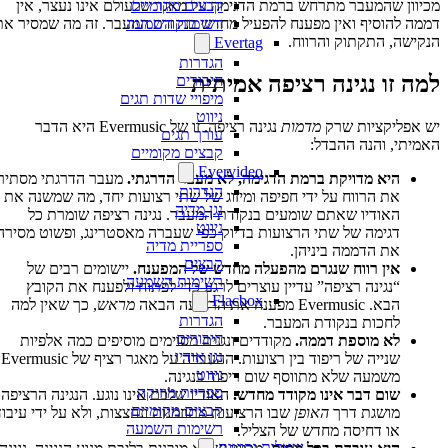
קבצים מקומיים
מכיוון שהמעבר מתרחש ברמת הדגימה על מאגר שלעולם אינו נעצר, אין
רשימות השמעה
דממה להוסיף ואין מפענח להפעיל מחדש בנקודת המעבר. זה מה שמסיר את
הנקישה, התקתוק והרווח.
Evertag
הגדרות
למה זו נגינה רציפה אמיתית
חיבורים
מיפויי שדות תגים
ניווט
יש אפליקציות שרק
מדמות
נגינה רציפה. זו של Evermusic היא הדבר
עורך תגים
האמיתי, והנה ההבדל:
קבצים מקומיים
Evervideo
היא מדויקת ברמת הדגימה, לא מעבר הדרגתי.
מעבר הדרגתי מסתיר
הגדרות
את הרווח על ידי חפיפה ומיזוג של שתי רצועות יחד, מה שמשנה את
נגן מדיה
האודיו שאתם שומעים בנקודת המעבר. נגינה רציפה שומרת כל
ניווט
דגימה של שתי הרצועות בדיוק כפי שעברה מאסטרינג, ופשוט מסירה
ספריית מדיה
את הדממה ביניהן.
קבצים
אין רווח שנגרם מהפעלה מחדש של המפענח.
יישומים רבים של
רשימות השמעה
“נגינה רציפה” עדיין עוצרים לרגע כדי לפתוח ולפענח את הקובץ
Flacbox
הבא. Evermusic מפענח את הרצועה הבאה
מראש
, כך שאין למה
הגדרות
לחכות בנקודת המעבר.
חיבורים
לא מוספת דממה.
מקודדים ונגנים מסוימים מוסיפים כמה אלפיות
נגן אודיו
שנייה של ריפוד בין רצועות. ההעברה על מאגר רציף של Evermusic
ניווט
משמעה שלא מתווסף שום ריפוד בנגינה.
ספריית מוזיקה
שום דבר אינו מקודד מחדש.
האודיו שלכם אינו נוגע. הנגינה הרציפה
קבצים מקומיים
מושגת דרך
האופן
שבו הרצועות מתוזמנות ונחצצות, ולא על ידי עיבוד
רשימות השמעה
או דחיסה מחדש של הצליל.
שאלות נפוצות