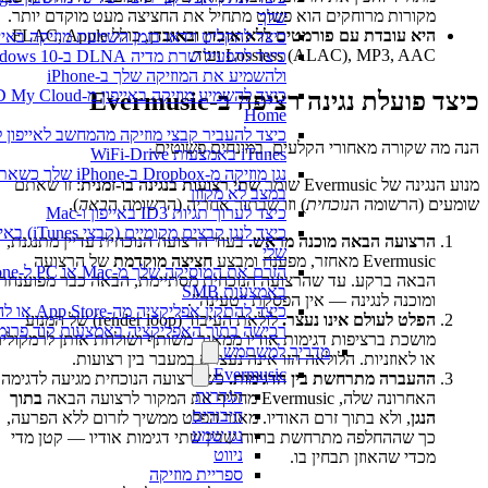
מקורות מרוחקים הוא פשוט מתחיל את החציצה מעט מוקדם יותר.
שלך
היא עובדת עם פורמטים ללא אובדן ובאובדן
, כולל FLAC, Apple
כיצד להקליט וידאו בזמן השמעת מוזיקה באייפו
Lossless (ALAC), MP3, AAC ועוד.
כיצד להפעיל שרת מדיה DLNA ב-0
ולהשמיע את המוזיקה שלך ב-iPhone
כיצד להשמיע מוזיקה באייפון מ- Cloud
כיצד פועלת נגינה רציפה ב-Evermusic
Home
כיצד להעביר קבצי מוזיקה מהמחשב לאייפון ל
הנה מה שקורה מאחורי הקלעים, במונחים פשוטים.
iTunes באמצעות WiFi-Drive
נגן מוזיקה מ-Dropbox ב-iPhone שלך כשאת
מנוע הנגינה של Evermusic שומר
שתי רצועות בנגינה בו-זמנית
: זו שאתם
במצב לא מקוון
שומעים (הרשומה ה
נוכחית
) וזו שבתור אחריה (הרשומה ה
באה
).
כיצד לערוך תגיות ID3 באייפון ו-Mac
כיצד לנגן קבצים מקומיים (קבצי unes
הרצועה הבאה מוכנה מראש.
בעוד הרצועה הנוכחית עדיין מתנגנת,
שלי
Evermusic מאחזר, מפענח ומבצע
חציצה מוקדמת
של הרצועה
הזרם את המוסיקה שלך מ-c
הבאה ברקע. עד שהרצועה הנוכחית מסתיימת, הבאה כבר מפוענחת
באמצעות SMB
ומוכנה לנגינה — אין הפסקת “טעינה”.
כיצד להתקין אפליקציה מה-ore
הפלט לעולם אינו נעצר.
לולאת העיבוד (render loop) של המנוע
רכישה בתוך האפליקציה באמצעות קוד פרומו
מושכת ברציפות דגימות אודיו ממאגר משותף ושולחת אותן לרמקולים
מדריך למשתמש
או לאוזניות. הלולאה הזו אינה נעצרת במעבר בין רצועות.
Evermusic
ההעברה מתרחשת בין הדגימות.
כשהרצועה הנוכחית מגיעה לדגימה
הגדרות
האחרונה שלה, Evermusic מחליף את המקור לרצועה הבאה
בתוך
חיבורים
הנגן
, ולא בתוך זרם האודיו. מאגר הפלט ממשיך לזרום ללא הפרעה,
נגן שמע
כך שההחלפה מתרחשת ברווח שבין שתי דגימות אודיו — קטן מדי
ניווט
מכדי שהאוזן תבחין בו.
ספריית מוזיקה