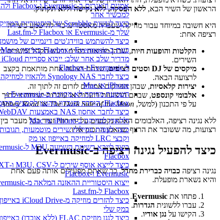
אמנים וז'אנרים ב-Evermusic ו
הראשון של השיר הבא,
ללא הפסקה, ללא נקישה וללא תקתוק
.
למכשיר אחר
כיצד לעשות Scrobble של היסטוריית המוזיקה
היא חשובה במיוחד עבור מוזיקה שעברה מאסטרינג כדי להישמע כיצירה
שלך מ-Evermusic או Flacbox ל-Last.fm
רציפה אחת:
כיצד להשתמש בווידג'טים דינמיים של מושמע
כעת ב-Evermusic ו-Flacbox באייפון ו-Mac שלך
הקלטות והופעות חיות
, שבהן מחיאות כפיים ורעש הקהל נמשכים בין
מדריך שלב אחר של
השירים.
ל-Evermusic ו-Flacbox
מיקסים של DJ וסטים רציפים
, שבהם רצועה אחת מותאמת בקצב
כיצד לחבר Synology NAS ולהאזין למוזיקה 
לרצועה הבאה.
iPhone או Mac
יצירות קלאסיות
, שבהן הפרקים אמורים לזרום זה לתוך זה.
השמעת מוזיקה לא מקוונת ב-Evermusic ו-
אלבומי קונספט
, שבהם הרצועות דועכות או עוברות ישירות זו לתוך זו
Flacbox: הורדה וסנכרון מהענן לקבצים מקומיים
על פי התכנון (למשל,
The Dark Side of the Moon
או
Abbey Road
).
כיצד לחבר אחסון NAS באמצעות WebDAV
ללא נגינה רציפה, האלבומים האלה נקטעים על ידי רווח זעיר בכל מעבר בין
ולהאזין למוזיקה ב-iPhone או Mac
רצועות, מה ששובר את הרצף שהאמן התכוון אליו.
כיצד לצפות במילות שירים מוטמעות, תגובות
וקבצי LRC למוזיקה באייפון או מק
כיצד להפעיל נגינה רציפה ב-Evermusic
Flacbox
נגינה רציפה
כבויה כברירת מחדל
, כך שאתם מפעילים אותה פעם אחת
Evermusic ו-Flacbox
והיא נשארת מופעלת.
Flacbox ל-Last.fm
פתחו את
Evermusic
.
כיצד להזרים מוזיקה מ-iCloud Drive באי
עברו ללשונית
הגדרות
.
במק שלי
הקישו על
נגן אודיו
.
כיצד לנגן מוזיקת FLAC (ללא אובדן) באייפון שלי