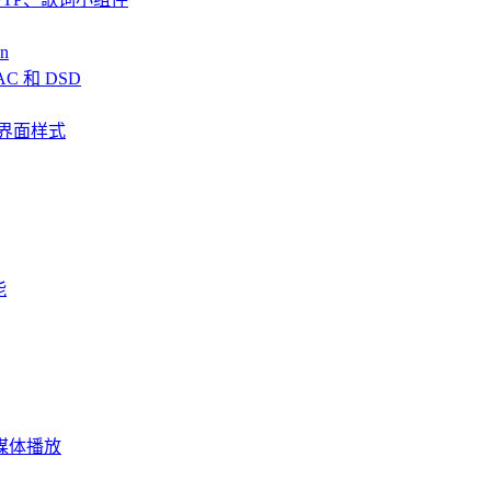
n
AC 和 DSD
、全新界面样式
能
频流媒体播放