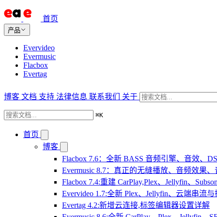
首页
产品
Evervideo
Evermusic
Flacbox
Evertag
博客
文档
支持
法律信息
联系我们
关于
⌘
K
首页
博客
Flacbox 7.6：全新 BASS 音频引擎、音效
Evermusic 8.7：真正的无缝播放、音频
Flacbox 7.4:重建 CarPlay,Plex、Jellyfin、Su
Evervideo 1.7:全新 Plex、Jellyfin、云端
Evertag 4.2:新增云连接,标签编辑器设置详解
Evermusic 8.6:全新 CarPlay、Plex、Jelly