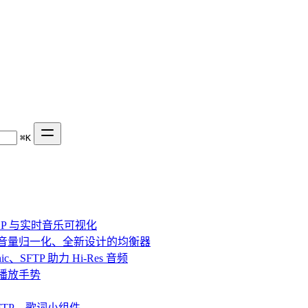
⌘
K
、DSP 与实时音乐可视化
效果、音量归一化、全新设计的均衡器
bsonic、SFTP 助力 Hi-Res 音频
串流与播放手势
fin、SFTP、歌词小组件