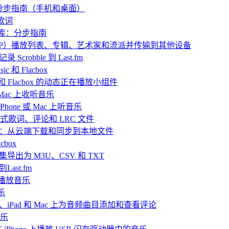
：分步指南（手机和桌面）
歌词
乐库：分步指南
 中归档（ZIP）播放列表、专辑、艺术家和流派并传输到其他设备
 Scrobble 到 Last.fm
 和 Flacbox
ic 和 Flacbox 的动态正在播放小组件
或 Mac 上收听音乐
hone 或 Mac 上听音乐
嵌入式歌词、评论和 LRC 文件
播放离线音乐：从云端下载和同步到本地文件
box
目合集导出为 M3U、CSV 和 TXT
Last.fm
ve 播放音乐
乐
iPhone、iPad 和 Mac 上为音频曲目添加和查看评论
音乐