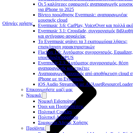
Οι 5 καλύτερες εφαρμογές αναπαραγωγής μουσικ
για iPhone το 2025
Βίντεο προώθησης Evermusic: αναπαραγωγέας
μουσικής cloud
Οδηγίες χρήσης
Evermusic 3.6: CarPlay, VoiceOver και πολλά ακ
Evermusic 3.1: Crossfade, συγχρονισμός βιβλιοθ
και αντίγραφο ασφαλείας
Το Evermusic φτάνει τα 3 εκατομμύρια λήψεις:
επισκόπηση χαρακτηριστικών
Flacbox 1.6: Αυτόματος συγχρονισμός, Equalizer,
υποστήριξη OPUS
Evermusic 2.3: Αυτόματος συγχρονισμός, θέση
αναπαραγωγής και ετικέτες
Αναπαραγωγή μουσικής από αποθήκευση cloud σ
iPhone με το Evermusic
iOS Audio Streaming με AVAssetResourceLoader
Επικοινωνήστε μαζί μας
Νομικά
Νομική Ειδοποίηση
Όροι και Προϋποθέσεις
Πολιτική Cookies
Πολιτική Απορρήτου
Συμφωνία Άδειας Χρήσης
Προϊόντα