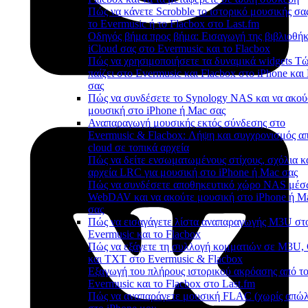
Πώς να κάνετε Scrobble το ιστορικό μουσικής σα
το Evermusic ή το Flacbox στο Last.fm
Οδηγός βήμα προς βήμα: Εισαγωγή της βιβλιοθή
iCloud σας στο Evermusic και το Flacbox
Πώς να χρησιμοποιήσετε τα δυναμικά widgets Τ
παίζει στο Evermusic και Flacbox στο iPhone και
σας
Πώς να συνδέσετε το Synology NAS και να ακού
μουσική στο iPhone ή Mac σας
Αναπαραγωγή μουσικής εκτός σύνδεσης στο
Evermusic & Flacbox: Λήψη και συγχρονισμός απ
cloud σε τοπικά αρχεία
Πώς να δείτε ενσωματωμένους στίχους, σχόλια κ
αρχεία LRC για μουσική στο iPhone ή Mac σας
Πώς να συνδέσετε αποθηκευτικό χώρο NAS μέ
WebDAV και να ακούτε μουσική στο iPhone ή M
σας
Πώς να εισαγάγετε λίστα αναπαραγωγής M3U στ
Evermusic και το Flacbox
Πώς να εξάγετε τη συλλογή κομματιών σε M3U
και TXT στο Evermusic & Flacbox
Εξαγωγή του πλήρους ιστορικού ακρόασης από τ
Evermusic και το Flacbox στο Last.fm
Πώς να αναπαράγετε μουσική FLAC (χωρίς απώλ