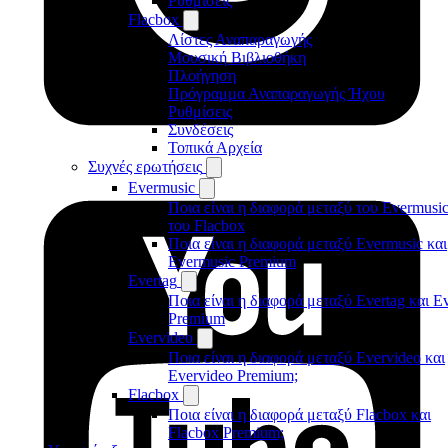
Ρυθμίσεις
Flacbox
Λίστες Αναπαραγωγής
Μουσική Βιβλιοθήκη
Πλοήγηση
Πρόγραμμα Αναπαραγωγής Ήχου
Ρυθμίσεις
Συνδέσεις
Τοπικά Αρχεία
Συχνές ερωτήσεις
Evermusic
Ποια είναι η διαφορά μεταξύ του Evermusic
του Flacbox
Ποια είναι η διαφορά μεταξύ Evermusic και
Evermusic Premium
Evertag
Ποια είναι η διαφορά μεταξύ Evertag και E
Premium
Evervideo
Ποια είναι η διαφορά μεταξύ Evervideo και
Evervideo Premium;
Flacbox
Ποια είναι η διαφορά μεταξύ Flacbox και
Flacbox Premium;