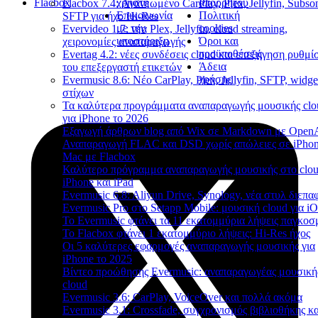
Flacbox
χρήστη
απορρήτου
Flacbox 7.4: Ανανεωμένο CarPlay, Plex, Jellyfin, Subson
Επικοινωνία
Πολιτική
SFTP για ήχο Hi-Res
με την
cookies
Evervideo 1.7: νέα Plex, Jellyfin, cloud streaming,
υποστήριξη
Όροι και
χειρονομίες αναπαραγωγής
προϋποθέσεις
Evertag 4.2: νέες συνδέσεις cloud και επεξήγηση ρυθμ
Άδεια
του επεξεργαστή ετικετών
χρήσης
Evermusic 8.6: Νέο CarPlay, Plex, Jellyfin, SFTP, widge
στίχων
Τα καλύτερα προγράμματα αναπαραγωγής μουσικής clo
για iPhone το 2026
Εξαγωγή άρθρων blog από Wix σε Markdown με Open
Αναπαραγωγή FLAC και DSD χωρίς απώλειες σε iPhon
Mac με Flacbox
Καλύτερο πρόγραμμα αναπαραγωγής μουσικής στο clou
iPhone και iPad
Evermusic 6.8: Aliyun Drive, Synology, νέα στυλ διεπα
Evermusic Pro στο Setapp Mobile: μουσική cloud για i
Το Evermusic φτάνει τα 11 εκατομμύρια λήψεις παγκοσ
Το Flacbox φτάνει 1 εκατομμύριο λήψεις: Hi-Res ήχος
Οι 5 καλύτερες εφαρμογές αναπαραγωγής μουσικής για
iPhone το 2025
Βίντεο προώθησης Evermusic: αναπαραγωγέας μουσική
cloud
Evermusic 3.6: CarPlay, VoiceOver και πολλά ακόμα
Evermusic 3.1: Crossfade, συγχρονισμός βιβλιοθήκης κα