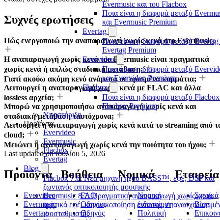
Evermusic και του Flacbox
Ποια είναι η διαφορά μεταξύ Evermu
Συχνές ερωτήσεις
και Evermusic Premium
Evertag
Πώς ενεργοποιώ την αναπαραγωγή χωρίς κενά στο Evermusic;
Ποια είναι η διαφορά μεταξύ Evertag
Evertag Premium
Η αναπαραγωγή χωρίς κενά του Evermusic είναι πραγματικά
Evervideo
χωρίς κενά ή απλώς σταδιακή μετάβαση;
Ποια είναι η διαφορά μεταξύ Evervid
και Evervideo Premium;
Γιατί ακούω ακόμη κενό ανάμεσα σε ορισμένα κομμάτια;
Flacbox
Λειτουργεί η αναπαραγωγή χωρίς κενά με FLAC και άλλα
Ποια είναι η διαφορά μεταξύ Flacbox
lossless αρχεία;
Flacbox Premium;
Μπορώ να χρησιμοποιήσω αναπαραγωγή χωρίς κενά και
Υποστήριξη
σταδιακή μετάβαση ταυτόχρονα;
Προϊόντα
Λειτουργεί η αναπαραγωγή χωρίς κενά κατά το streaming από τ
Evervideo
cloud;
Evermusic
Μειώνει η αναπαραγωγή χωρίς κενά την ποιότητα του ήχου;
Flacbox
Last updated on
Ιουλίου 5, 2026
Evertag
Blog
Προϊόντα
Βοήθεια
Νομικά
Εταιρεία
Flacbox 7.6: Νέα μηχανή ήχου BASS™, εφέ, DSP και
ζωντανός οπτικοποιητής μουσικής
Evervideo
FAQ
Νομική
Σχετικά
Evermusic 8.7: Πραγματική αναπαραγωγή χωρίς κενά,
Evermusic
Οδηγίες
ειδοποίηση
Blog
ηχητικά εφέ, κανονικοποίηση έντασης, επανασχεδιασμέ
Evertag
Οδηγός
Πολιτική
Επικοιν
ισοσταθμιστής