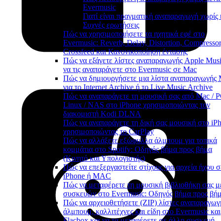
Evermusic
Γιατί είναι πραγματική αναπαραγωγή χωρίς
Συχνές ερωτήσεις
Πώς να χρησιμοποιήσετε τα ηχητικά εφέ στο
Evermusic: Reverb, Delay, Distortion, Compressor
Crossfeed και Κανονικοποίηση έντασης
Πώς να εξάγετε λίστες αναπαραγωγής Apple Musi
να τις αναπαράγετε στο Evermusic σε Mac
Πώς να δημιουργήσετε μια λίστα αναπαραγωγής
για το Internet Archive ή το Live Music Archive
Πώς να αναπαράγετε τη μουσική σας από Mac / P
Linux / NAS στο iPhone χρησιμοποιώντας τον
διακομιστή Kodi DLNA
Πώς να αναπαράγετε τη δική σας μουσική στο iP
χρησιμοποιώντας το CarPlay
Πώς να αλλάξετε εξώφυλλα άλμπουμ για τοπικά
κομμάτια στο Spotify: Οδηγός βήμα προς βήμα
(Κινητό και Υπολογιστής)
Πώς να επεξεργαστείτε στίχους για αρχεία ήχου σ
iPhone ή MAC
Πώς να μεταφέρετε τη μουσική βιβλιοθήκη σας μ
συσκευών στο Evermusic: Οδηγός βήμα προς βή
Πώς να αρχειοθετήσετε (ZIP) λίστες αναπαραγωγ
άλμπουμ, καλλιτέχνες και είδη στο Evermusic και
Flacbox και να τα μεταφέρετε σε άλλη συσκευή