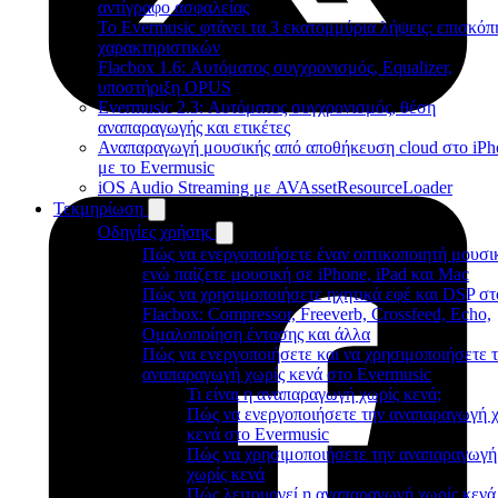
αντίγραφο ασφαλείας
Το Evermusic φτάνει τα 3 εκατομμύρια λήψεις: επισκό
χαρακτηριστικών
Flacbox 1.6: Αυτόματος συγχρονισμός, Equalizer,
υποστήριξη OPUS
Evermusic 2.3: Αυτόματος συγχρονισμός, θέση
αναπαραγωγής και ετικέτες
Αναπαραγωγή μουσικής από αποθήκευση cloud στο iPh
με το Evermusic
iOS Audio Streaming με AVAssetResourceLoader
Τεκμηρίωση
Οδηγίες χρήσης
Πώς να ενεργοποιήσετε έναν οπτικοποιητή μουσι
ενώ παίζετε μουσική σε iPhone, iPad και Mac
Πώς να χρησιμοποιήσετε ηχητικά εφέ και DSP στ
Flacbox: Compressor, Freeverb, Crossfeed, Echo,
Ομαλοποίηση έντασης και άλλα
Πώς να ενεργοποιήσετε και να χρησιμοποιήσετε 
αναπαραγωγή χωρίς κενά στο Evermusic
Τι είναι η αναπαραγωγή χωρίς κενά;
Πώς να ενεργοποιήσετε την αναπαραγωγή 
κενά στο Evermusic
Πώς να χρησιμοποιήσετε την αναπαραγωγή
χωρίς κενά
Πώς λειτουργεί η αναπαραγωγή χωρίς κενά