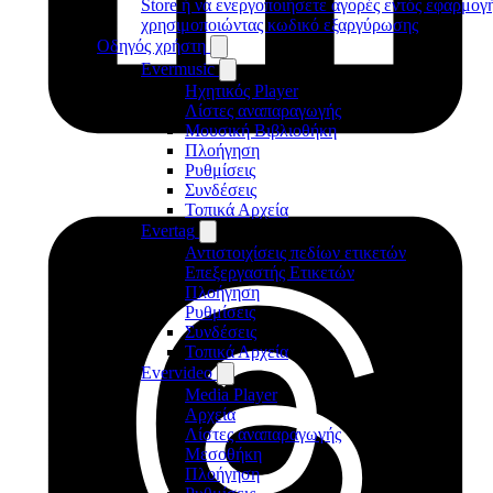
Store ή να ενεργοποιήσετε αγορές εντός εφαρμογ
χρησιμοποιώντας κωδικό εξαργύρωσης
Οδηγός χρήστη
Evermusic
Ηχητικός Player
Λίστες αναπαραγωγής
Μουσική Βιβλιοθήκη
Πλοήγηση
Ρυθμίσεις
Συνδέσεις
Τοπικά Αρχεία
Evertag
Αντιστοιχίσεις πεδίων ετικετών
Επεξεργαστής Ετικετών
Πλοήγηση
Ρυθμίσεις
Συνδέσεις
Τοπικά Αρχεία
Evervideo
Media Player
Αρχεία
Λίστες αναπαραγωγής
Μεσοθήκη
Πλοήγηση