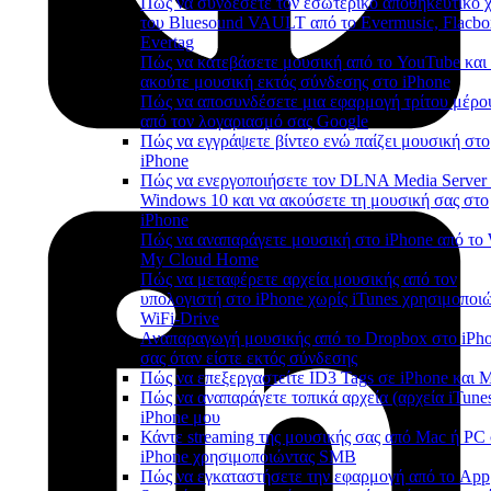
Πώς να συνδέσετε τον εσωτερικό αποθηκευτικό 
του Bluesound VAULT από το Evermusic, Flacbo
Evertag
Πώς να κατεβάσετε μουσική από το YouTube και
ακούτε μουσική εκτός σύνδεσης στο iPhone
Πώς να αποσυνδέσετε μια εφαρμογή τρίτου μέρο
από τον λογαριασμό σας Google
Πώς να εγγράψετε βίντεο ενώ παίζει μουσική στο
iPhone
Πώς να ενεργοποιήσετε τον DLNA Media Server
Windows 10 και να ακούσετε τη μουσική σας στο
iPhone
Πώς να αναπαράγετε μουσική στο iPhone από τ
My Cloud Home
Πώς να μεταφέρετε αρχεία μουσικής από τον
υπολογιστή στο iPhone χωρίς iTunes χρησιμοποι
WiFi-Drive
Αναπαραγωγή μουσικής από το Dropbox στο iPh
σας όταν είστε εκτός σύνδεσης
Πώς να επεξεργαστείτε ID3 Tags σε iPhone και 
Πώς να αναπαράγετε τοπικά αρχεία (αρχεία iTune
iPhone μου
Κάντε streaming της μουσικής σας από Mac ή PC
iPhone χρησιμοποιώντας SMB
Πώς να εγκαταστήσετε την εφαρμογή από το App