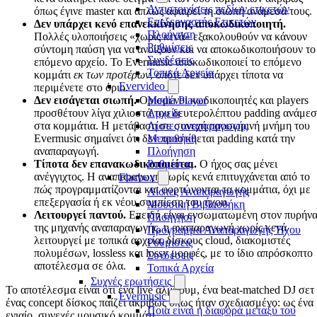
Αντιστοιχίσεις πεδίων ετικετών
όπως έγινε master και απλώς αφαιρεί τη σιωπή ανάμεσά τους.
Επεξεργαστής Ετικετών
Δεν υπάρχει κενό επανεκκίνησης αποκωδικοποιητή.
Πλοήγηση
Πολλές υλοποιήσεις «χωρίς κενά» εξακολουθούν να κάνουν
Ρυθμίσεις
σύντομη παύση για να ανοίξουν και να αποκωδικοποιήσουν το
Συνδέσεις
επόμενο αρχείο. Το Evermusic αποκωδικοποιεί το επόμενο
Τοπικά Αρχεία
κομμάτι
εκ των προτέρων
, οπότε δεν υπάρχει τίποτα να
Evervideo
περιμένετε στο όριο.
Δεν εισάγεται σιωπή.
Ορισμένοι κωδικοποιητές και players
Media Player
προσθέτουν λίγα χιλιοστά του δευτερολέπτου padding ανάμε
Αρχεία
στα κομμάτια. Η μετάβαση σε συνεχή προσωρινή μνήμη του
Λίστες αναπαραγωγής
Evermusic σημαίνει ότι δεν προστίθεται padding κατά την
Μεσοθήκη
αναπαραγωγή.
Πλοήγηση
Τίποτα δεν επανακωδικοποιείται.
Ο ήχος σας μένει
Ρυθμίσεις
ανέγγιχτος. Η αναπαραγωγή χωρίς κενά επιτυγχάνεται από το
Flacbox
πώς
προγραμματίζονται και φορτώνονται τα κομμάτια, όχι με
Λίστες Αναπαραγωγής
επεξεργασία ή εκ νέου συμπίεση του ήχου.
Μουσική Βιβλιοθήκη
Λειτουργεί παντού.
Επειδή είναι ενσωματωμένη στον πυρήν
Πλοήγηση
της μηχανής αναπαραγωγής, η αναπαραγωγή χωρίς κενά
Πρόγραμμα Αναπαραγωγής Ήχου
λειτουργεί με τοπικά αρχεία, δίσκους cloud, διακομιστές
Ρυθμίσεις
πολυμέσων, lossless και lossy μορφές, με το ίδιο απρόσκοπτο
Συνδέσεις
αποτέλεσμα σε όλα.
Τοπικά Αρχεία
Συχνές ερωτήσεις
Το αποτέλεσμα είναι ότι ένα live άλμπουμ, ένα beat-matched DJ σετ
Evermusic
ένας concept δίσκος παίζει ακριβώς όπως ήταν σχεδιασμένο: ως ένα
Ποια είναι η διαφορά μεταξύ του
ενιαίο, συνεχές μουσικό κομμάτι.