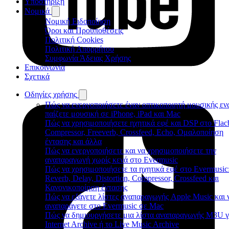
Υποστήριξη
Νομικά
Νομική Ειδοποίηση
Όροι και Προϋποθέσεις
Πολιτική Cookies
Πολιτική Απορρήτου
Συμφωνία Άδειας Χρήσης
Επικοινωνία
Σχετικά
Οδηγίες χρήσης
Πώς να ενεργοποιήσετε έναν οπτικοποιητή μουσικής εν
παίζετε μουσική σε iPhone, iPad και Mac
Πώς να χρησιμοποιήσετε ηχητικά εφέ και DSP στο Flac
Compressor, Freeverb, Crossfeed, Echo, Ομαλοποίηση
έντασης και άλλα
Πώς να ενεργοποιήσετε και να χρησιμοποιήσετε την
αναπαραγωγή χωρίς κενά στο Evermusic
Πώς να χρησιμοποιήσετε τα ηχητικά εφέ στο Evermusic
Reverb, Delay, Distortion, Compressor, Crossfeed και
Κανονικοποίηση έντασης
Πώς να εξάγετε λίστες αναπαραγωγής Apple Music και ν
αναπαράγετε στο Evermusic σε Mac
Πώς να δημιουργήσετε μια λίστα αναπαραγωγής M3U γ
Internet Archive ή το Live Music Archive