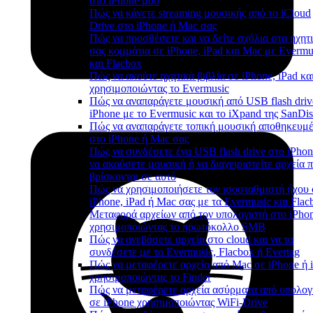
στο iPhone μου
Πώς να κάνετε streaming μουσικής από το iCloud
Drive στο iPhone ή Mac σας
Πώς να προσθέσετε και να δείτε σχόλια στα ηχητ
σας κομμάτια σε iPhone, iPad και Mac με Evermu
και Flacbox
Πώς να ακούτε ηχητικά βιβλία σε iPhone, iPad κα
χρησιμοποιώντας το Evermusic
Πώς να αναπαράγετε μουσική από USB flash driv
iPhone με το Evermusic και το iXpand της SanDi
Πώς να αναπαράγετε τοπική μουσική αποθηκευμ
στο iPhone ή Mac σας
Πώς να συνδέσετε ένα USB flash drive στο iPhon
να ακούσετε μουσική ή να διαχειριστείτε αρχεία 
βρίσκονται σε αυτό
Πώς να χρησιμοποιήσετε τον ισοσταθμιστή ήχου 
iPhone, iPad ή Mac σας με τα Evermusic και Flac
Μεταφορά αρχείων από τον υπολογιστή στο iPho
χρησιμοποιώντας το πρωτόκολλο SMB
Πώς να ανεβάσετε αρχεία στο cloud και να τα
συνδέσετε με το Evermusic, Flacbox ή Evertag
Πώς να μεταφέρετε αρχεία από Mac σε iPhone ή 
χρησιμοποιώντας το Finder
Πώς να μεταφέρετε αρχεία ασύρματα από υπολογ
σε iPhone χρησιμοποιώντας WiFi-Drive