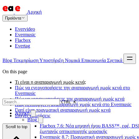
Αρχική
Προϊόντα
Evervideo
Evermusic
Flacbox
Evertag
Blog
Τεκμηρίωση
Υποστήριξη
Νομικά
Επικοινωνία
Σχετικά
On this page
Τι είναι η αναπαραγωγή χωρίς κενά;
Πώς να ενεργοποιήσετε την αναπαραγωγή χωρίς κενά στο
Evermusic
Πώς να χρησιμοποιήσετε την αναπαραγωγή χωρίς κενά
CTRL K
Πώς λειτουργεί η αναπαραγωγή χωρίς κενά στο Evermusic
Γιατί είναι πραγματική αναπαραγωγή χωρίς κενά
Αρχική
Συχνές ερωτήσεις
Blog
Flacbox 7.6: Νέα μηχανή ήχου BASS™, εφέ, DSP
Scroll to top
ζωντανός οπτικοποιητής μουσικής
Evermusic 8.7: Πραγματική αναπαραγωγή χωρίς κ