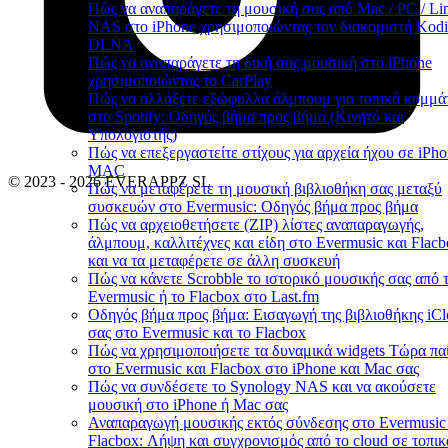
Πώς να αναπαράγετε τη μουσική σας από Mac / PC / Lin
NAS στο iPhone χρησιμοποιώντας τον διακομιστή Kodi
DLNA
Πώς να αναπαράγετε τη δική σας μουσική στο iPhone
χρησιμοποιώντας το CarPlay
Πώς να αλλάξετε εξώφυλλα άλμπουμ για τοπικά κομμά
στο Spotify: Οδηγός βήμα προς βήμα (Κινητό και
Υπολογιστής)
Πώς να επεξεργαστείτε στίχους για αρχεία ήχου σε iPho
MAC
© 2023 - 2026 EVERAPPZ SL
Πώς να μεταφέρετε τη μουσική βιβλιοθήκη σας μεταξύ
συσκευών στο Evermusic: Οδηγός βήμα προς βήμα
Πώς να αρχειοθετήσετε (ZIP) λίστες αναπαραγωγής,
άλμπουμ, καλλιτέχνες και είδη στο Evermusic και Flac
και να τα μεταφέρετε σε άλλη συσκευή
Πώς να κάνετε Scrobble το ιστορικό μουσικής σας από 
Evermusic ή το Flacbox στο Last.fm
Οδηγός βήμα προς βήμα: Εισαγωγή της βιβλιοθήκης iC
σας στο Evermusic και το Flacbox
Πώς να χρησιμοποιήσετε τα δυναμικά widgets Τώρα παί
στο Evermusic και Flacbox στο iPhone και Mac σας
Πώς να συνδέσετε το Synology NAS και να ακούσετε
μουσική στο iPhone ή Mac σας
Αναπαραγωγή μουσικής εκτός σύνδεσης στο Evermusic
Flacbox: Λήψη και συγχρονισμός από το cloud σε τοπικ