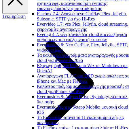
ηχητικά εφέ, κανονικοποίηση έντασης,
επανασχεδιασμένος ισοσταθμιστής
Flacbox 7.4: Ανανεωμένο CarPlay, Plex, Jellyfin,
Τεκμηρίωση
Subsonic, SFTP για ήχο Hi-Res
Evervideo 1.7: νέα Plex, Jellyfin, cloud streaming,
χειρονομίες αναπαραγωγής
Evertag 4.2: νέες συνδέσεις cloud και επεξήγηση
ρυθμίσεων του επεξεργαστή ετικετών
Evermusic 8.6: Νέο CarPlay, Plex, Jellyfin, SFTP,
widget στίχων
Τα καλύτερα προγράμματα αναπαραγωγής μουσι
cloud για iPhone το 2026
Εξαγωγή άρθρων blog από Wix σε Markdown με
OpenAI
Αναπαραγωγή FLAC και DSD χωρίς απώλειες σ
iPhone και Mac με Flacbox
Καλύτερο πρόγραμμα αναπαραγωγής μουσικής σ
cloud για iPhone και iPad
Evermusic 6.8: Aliyun Drive, Synology, νέα στυλ
διεπαφής
Evermusic Pro στο Setapp Mobile: μουσική cloud 
iOS
Το Evermusic φτάνει τα 11 εκατομμύρια λήψεις
παγκοσμίως
Το Flacbox φτάνει 1 εκατομμύριο λήψεις: Hi-Res