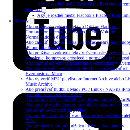
Aký je rozdiel medzi Evervideo a Evervideo Pre
Flacbox
Aký je rozdiel medzi Flacbox a Flacbox Premium
Návody
Ako používať zvukové efekty a DSP vo Flacboxe:
Compressor, Freeverb, Crossfeed, Echo, Volume
Normalization a ďalšie
Ako zapnúť hudobný vizualizér počas prehrávania hudb
iPhone, iPade a Macu
Ako používať zvukové efekty v Evermusic: reverb, delay
skreslenie, kompresor, crossfeed a normalizácia hlasitosti
Ako zapnúť a používať prehrávanie bez medzier v Ever
Ako exportovať playlisty z Apple Music a prehrávať ich
Evermusic na Macu
Ako vytvoriť M3U playlist pre Internet Archive alebo Li
Music Archive
Ako prehrávať hudbu z Mac / PC / Linux / NAS na iPh
pomocou servera Kodi DLNA
Ako prehrávať vlastnú hudbu na iPhone pomocou CarPl
Ako zmeniť obaly albumov pre lokálne skladby na Spoti
podrobný návod (mobil a počítač)
Ako upraviť texty piesní v audio súboroch na iPhone ale
MAC
Ako preniesť hudobnú knižnicu medzi zariadeniami v