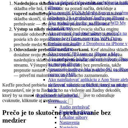
Ako nahrávať video počas prehrávania hud
Nasledujúca skladba sa pripraví s predstihom.
Kým aktuáln
iPhone
skladba ešte hrá, Evermusic na pozadí načíta, dekóduje a
Ako povoliť DLNA Media Server v systém
vopred nabufferuje
nasledujúcu skladbu. Kým sa aktuálna
Windows 10 a prehrávať hudbu na iPhone
skladba skončí, tá nasledujúca je už dekódovaná a pripravená n
Ako prehrávať hudbu na iPhone z WD My
prehrávanie — nie je tu žiadna pauza na „načítavanie“.
Cloud Home
Výstup sa nikdy nezastaví.
Vykresľovacia slučka enginu
Ako preniesť hudobné súbory z počítača na
neustále odoberá zvukové vzorky zo zdieľaného bufferu a
iPhone bez iTunes pomocou WiFi-Drive
posiela ich do reproduktorov či slúchadiel. Táto slučka sa na
Prehrávanie hudby z Dropboxu na iPhone v
prechode medzi skladbami nezastaví.
offline režime
Odovzdanie prebehne medzi vzorkami.
Keď aktuálna skladb
Ako upraviť ID3 tagy na iPhone a Mac
dosiahne svoju poslednú vzorku, Evermusic prepne zdroj na
Ako prehrávať lokálne súbory (súbory iTun
nasledujúcu skladbu
vnútri prehrávača
, nie vnútri zvukového
na mojom iPhone
streamu. Výstupný buffer plynie ďalej bez prerušenia, takže
Streamujte hudbu z Macu alebo PC na iPho
prepnutie nastane v priestore medzi dvoma zvukovými vzorka
pomocou SMB
— priveľmi malom na to, aby ho ucho zaznamenalo.
Ako nainštalovať aplikáciu z App Store ale
aktivovať nákup v aplikácii pomocou prom
Keďže prechod prebieha na úrovni vzoriek na bufferi, ktorý sa nikdy
kódu
nepozastaví, nie je tu žiadne ticho na vloženie ani žiadny dekodér,
Používateľská príručka
ktorý by sa musel na prechode reštartovať. Práve to odstraňuje
cvaknutie, kliknutie aj medzeru.
Evermusic
Audio prehrávač
Prečo je to skutočné prehrávanie bez
Hudobná knižnica
Lokálne súbory
medzier
Nastavenia
Navigácia