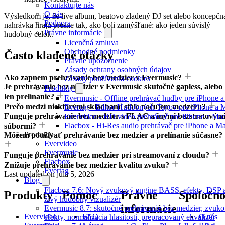
Kontaktujte nás
O nás
Výsledkom je, že live album, beatovo zladený DJ set alebo koncepčn
Podpora
nahrávka hrajú presne tak, ako boli zamýšľané: ako jeden súvislý
Právne informácie
hudobný celok.
Licenčná zmluva
Obchodné podmienky
Často kladené otázky
Právne upozornenie
Zásady ochrany osobných údajov
Ako zapnem prehrávanie bez medzier v Evermusic?
Zásady používania cookies
Je prehrávanie bez medzier v Evermusic skutočné gapless, alebo
Produkty
len prelínanie?
Evermusic - Offline prehrávač hudby pre iPhone 
Prečo medzi niektorými skladbami stále počujem medzeru?
Evertag - Editor Hudobných Tagov pre iPhone a 
Funguje prehrávanie bez medzier s FLAC a inými bezstratovým
Evervideo - HD video prehrávač pre iPhone a Ma
Flacbox - Hi-Res audio prehrávač pre iPhone a M
súbormi?
Produkty
Môžem používať prehrávanie bez medzier a prelínanie súčasne?
Evervideo
Evermusic
Funguje prehrávanie bez medzier pri streamovaní z cloudu?
Flacbox
Znižuje prehrávanie bez medzier kvalitu zvuku?
Evertag
Last updated on
júla 5, 2026
Blog
Flacbox 7.6: Nový zvukový engine BASS, efekty, DSP 
Produkty
Pomoc
Právne
Spoločno
živý hudobný vizualizér
informácie
Evermusic 8.7: skutočné prehrávanie bez medzier, zvuk
Evervideo
FAQ
O nás
efekty, normalizácia hlasitosti, prepracovaný ekvalizér