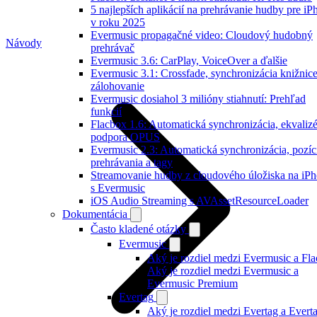
5 najlepších aplikácií na prehrávanie hudby pre iP
v roku 2025
Evermusic propagačné video: Cloudový hudobný
Návody
prehrávač
Evermusic 3.6: CarPlay, VoiceOver a ďalšie
Evermusic 3.1: Crossfade, synchronizácia knižnice
zálohovanie
Evermusic dosiahol 3 milióny stiahnutí: Prehľad
funkcií
Flacbox 1.6: Automatická synchronizácia, ekvalizé
podpora OPUS
Evermusic 2.3: Automatická synchronizácia, pozíc
prehrávania a tagy
Streamovanie hudby z cloudového úložiska na iP
s Evermusic
iOS Audio Streaming s AVAssetResourceLoader
Dokumentácia
Často kladené otázky
Evermusic
Aký je rozdiel medzi Evermusic a Fl
Aký je rozdiel medzi Evermusic a
Evermusic Premium
Evertag
Aký je rozdiel medzi Evertag a Evert