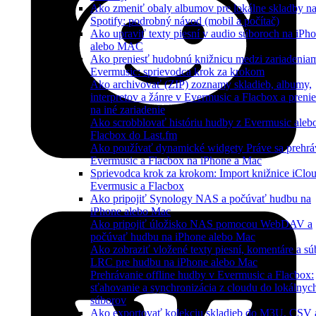
Ako zmeniť obaly albumov pre lokálne skladby n
Spotify: podrobný návod (mobil a počítač)
Ako upraviť texty piesní v audio súboroch na iPh
alebo MAC
Ako preniesť hudobnú knižnicu medzi zariadeniam
Evermusic: sprievodca krok za krokom
Ako archivovať (ZIP) zoznamy skladieb, albumy,
interpretov a žánre v Evermusic a Flacbox a preni
na iné zariadenie
Ako scrobblovať históriu hudby z Evermusic aleb
Flacbox do Last.fm
Ako používať dynamické widgety Práve sa prehrá
Evermusic a Flacbox na iPhone a Mac
Sprievodca krok za krokom: Import knižnice iClo
Evermusic a Flacbox
Ako pripojiť Synology NAS a počúvať hudbu na
iPhone alebo Mac
Ako pripojiť úložisko NAS pomocou WebDAV a
počúvať hudbu na iPhone alebo Mac
Ako zobraziť vložené texty piesní, komentáre a sú
LRC pre hudbu na iPhone alebo Mac
Prehrávanie offline hudby v Evermusic a Flacbox:
sťahovanie a synchronizácia z cloudu do lokálnyc
súborov
Ako exportovať kolekciu skladieb do M3U, CSV 