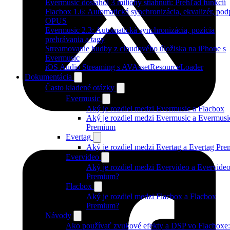
Evermusic dosiahol 3 milióny stiahnutí: Prehľad funkcií
Flacbox 1.6: Automatická synchronizácia, ekvalizér, pod
OPUS
Evermusic 2.3: Automatická synchronizácia, pozícia
prehrávania a tagy
Streamovanie hudby z cloudového úložiska na iPhone s
Evermusic
iOS Audio Streaming s AVAssetResourceLoader
Dokumentácia
Často kladené otázky
Evermusic
Aký je rozdiel medzi Evermusic a Flacbox
Aký je rozdiel medzi Evermusic a Evermusi
Premium
Evertag
Aký je rozdiel medzi Evertag a Evertag Pr
Evervideo
Aký je rozdiel medzi Evervideo a Evervide
Premium?
Flacbox
Aký je rozdiel medzi Flacbox a Flacbox
Premium?
Návody
Ako používať zvukové efekty a DSP vo Flacboxe: