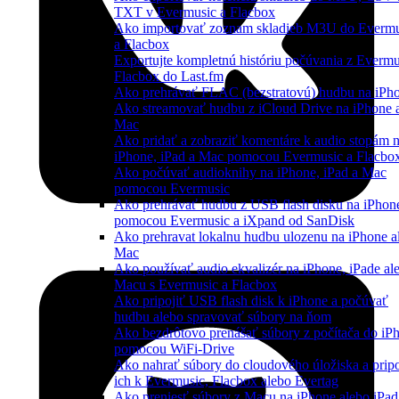
TXT v Evermusic a Flacbox
Ako importovať zoznam skladieb M3U do Evermu
a Flacbox
Exportujte kompletnú históriu počúvania z Evermu
Flacbox do Last.fm
Ako prehrávať FLAC (bezstratovú) hudbu na iPh
Ako streamovať hudbu z iCloud Drive na iPhone 
Mac
Ako pridať a zobraziť komentáre k audio stopám 
iPhone, iPad a Mac pomocou Evermusic a Flacbo
Ako počúvať audioknihy na iPhone, iPad a Mac
pomocou Evermusic
Ako prehrávať hudbu z USB flash disku na iPhon
pomocou Evermusic a iXpand od SanDisk
Ako prehravat lokalnu hudbu ulozenu na iPhone a
Mac
Ako používať audio ekvalizér na iPhone, iPade al
Macu s Evermusic a Flacbox
Ako pripojiť USB flash disk k iPhone a počúvať
hudbu alebo spravovať súbory na ňom
Ako bezdrôtovo prenášať súbory z počítača do iP
pomocou WiFi-Drive
Ako nahrať súbory do cloudového úložiska a pripo
ich k Evermusic, Flacbox alebo Evertag
Ako preniesť súbory z Macu na iPhone alebo iPad