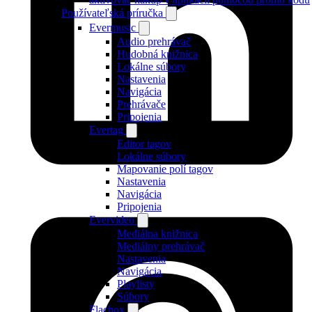
Používateľská príručka
Evermusic
Audio prehrávač
Hudobná knižnica
Lokálne súbory
Nastavenia
Navigácia
Prehrávače
Pripojenia
Evertag
Editor tagov
Lokálne súbory
Mapovanie polí tagov
Nastavenia
Navigácia
Pripojenia
Evervideo
Mediálna knižnica
Mediálny prehrávač
Nastavenia
Navigácia
Playlisty
Súbory
Flacbox