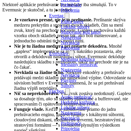
Niektoré aplikácie prehrávanie bez medzier iba
simulujú
. To v
Prehrávače
Evermusic je skutočné, a tu je rozdiel:
Pripojenia
Evertag
Je vzorkovo presné, nie je to prelínanie.
Prelínanie skrýva
Editor tagov
medzeru prekrytím a spojením dvoch skladieb, čím sa mení
Lokálne súbory
zvuk, ktorý na prechode počujete. Gapless zachováva každú
Mapovanie polí tagov
vzorku oboch skladieb presne tak, ako boli masterované, a
Nastavenia
jednoducho odstráni ticho medzi nimi.
Navigácia
Nie je tu žiadna medzera pri reštarte dekodéra.
Mnohé
Pripojenia
„gapless“ implementácie sa aj tak nakrátko pozastavia, aby
Evervideo
otvorili a dekódovali nasledujúci súbor. Evermusic dekóduje
Mediálna knižnica
nasledujúcu skladbu
s predstihom
, takže na prechode nie je na
Mediálny prehrávač
čo čakať.
Nastavenia
Nevkladá sa žiadne ticho.
Niektoré enkodéry a prehrávače
Navigácia
pridávajú medzi skladby pár milisekúnd výplne. Odovzdanie n
Playlisty
súvislom bufferi v Evermusic znamená, že sa pri prehrávaní
Súbory
žiadna výplň nepridáva.
Flacbox
Nič sa neprekódováva.
Váš zvuk zostáva nedotknutý. Gaples
Audio prehrávač
sa dosahuje tým,
ako
sú skladby plánované a bufferované, nie
Hudobná knižnica
spracovaním či opätovnou kompresiou zvuku.
Lokálne súbory
Funguje všade.
Keďže je zabudované priamo do jadra
Nastavenia
prehrávacieho enginu, gapless funguje s lokálnymi súbormi,
Navigácia
cloudovými diskami, mediálnymi servermi, bezstratovými aj
Prehrávače
stratovými formátmi — s rovnakým plynulým výsledkom
Pripojenia
naprieč všetkými.