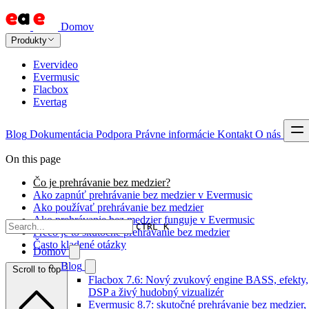
Domov
Produkty
Evervideo
Evermusic
Flacbox
Evertag
Blog
Dokumentácia
Podpora
Právne informácie
Kontakt
O nás
On this page
Čo je prehrávanie bez medzier?
Ako zapnúť prehrávanie bez medzier v Evermusic
Ako používať prehrávanie bez medzier
Ako prehrávanie bez medzier funguje v Evermusic
CTRL K
Prečo je to skutočné prehrávanie bez medzier
Často kladené otázky
Domov
Blog
Scroll to top
Flacbox 7.6: Nový zvukový engine BASS, efekty,
DSP a živý hudobný vizualizér
Evermusic 8.7: skutočné prehrávanie bez medzier,