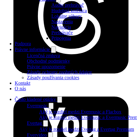
Audio prehrávač
Hudobná knižnica
Lokálne súbory
Nastavenia
Navigácia
Prehrávače
Pripojenia
Podpora
Právne informácie
Licenčná zmluva
Obchodné podmienky
Právne upozornenie
Zásady ochrany osobných údajov
Zásady používania cookies
Kontakt
O nás
Často kladené otázky
Evermusic
Aký je rozdiel medzi Evermusic a Flacbox
Aký je rozdiel medzi Evermusic a Evermusic Pre
Evertag
Aký je rozdiel medzi Evertag a Evertag Premium
Evervideo