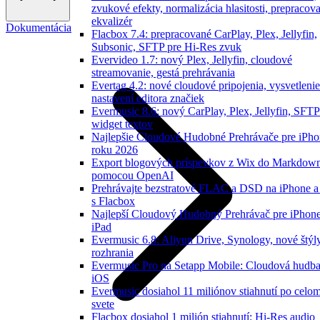
zvukové efekty, normalizácia hlasitosti, prepracov
ekvalizér
Dokumentácia
Flacbox 7.4: prepracované CarPlay, Plex, Jellyfin,
Subsonic, SFTP pre Hi-Res zvuk
Evervideo 1.7: nový Plex, Jellyfin, cloudové
streamovanie, gestá prehrávania
Evertag 4.2: nové cloudové pripojenia, vysvetlenie
nastavení editora značiek
Evermusic 8.6: nový CarPlay, Plex, Jellyfin, SFTP
widget textov
Najlepšie Cloudové Hudobné Prehrávače pre iPho
roku 2026
Export blogových príspevkov z Wix do Markdow
pomocou OpenAI
Prehrávajte bezstratové FLAC a DSD na iPhone 
s Flacbox
Najlepší Cloudový Hudobný Prehrávač pre iPhone
iPad
Evermusic 6.8: Aliyun Drive, Synology, nové štýl
rozhrania
Evermusic Pro na Setapp Mobile: Cloudová hudba
iOS
Evermusic dosiahol 11 miliónov stiahnutí po celo
svete
Flacbox dosiahol 1 milión stiahnutí: Hi-Res audio