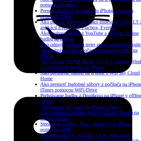
pomocou Findera
Prenos súborov z počítača do iPhone pomocou
protokolu SMB
Ako pripojiť interné úložisko Bluesound VAULT 
aplikácií Evermusic, Flacbox, Evertag
Ako stiahnuť hudbu z YouTube a počúvať offline
hudbu na iPhone
Ako odpojiť aplikáciu tretej strany od účtu Google
Ako nahrávať video počas prehrávania hudby na
iPhone
Ako povoliť DLNA Media Server v systéme Win
10 a prehrávať hudbu na iPhone
Ako prehrávať hudbu na iPhone z WD My Cloud
Home
Ako preniesť hudobné súbory z počítača na iPhon
iTunes pomocou WiFi-Drive
Prehrávanie hudby z Dropboxu na iPhone v offlin
režime
Ako upraviť ID3 tagy na iPhone a Mac
Ako prehrávať lokálne súbory (súbory iTunes) na
mojom iPhone
Streamujte hudbu z Macu alebo PC na iPhone
pomocou SMB
Ako nainštalovať aplikáciu z App Store alebo
aktivovať nákup v aplikácii pomocou promo kódu