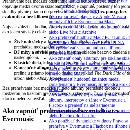
Prečo je to skutočné prehrávanie bez
Prehrávanie bez medzier odstraňuje krátke ticho, ktoré sa bežne
medzier
objavuje medzi dvoma skladbami. Keď je zapnuté, posledný tón jedn
Často kladené otázky
skladby plynie priamo do prvého tónu nasledujúcej,
bez pauzy, bez
Ako exportovať playlisty z Apple Music a
cvaknutia a bez kliknutia
.
prehrávať ich v Evermusic na Macu
Najviac záleží na hudbe, ktorá bola masterovaná tak, aby sa počúvala
Ako vytvoriť M3U playlist pre Internet Arc
ako jeden súvislý celok:
alebo Live Music Archive
Ako prehrávať hudbu z Mac / PC / Linux /
Živé nahrávky a koncerty
, kde potlesk a šum publika
na iPhone pomocou servera Kodi DLNA
prechádza medzi skladbami.
Ako prehrávať vlastnú hudbu na iPhone
DJ mixy a súvislé sety
, kde je jedna skladba beatovo zladená s
pomocou CarPlay
nasledujúcou.
Ako zmeniť obaly albumov pre lokálne skl
Klasické diela
, kde majú jednotlivé časti splývať dohromady.
na Spotify: podrobný návod (mobil a počíta
Koncepčné albumy
, kde skladby zámerne prechádzajú alebo s
Ako upraviť texty piesní v audio súboroch 
prelínajú priamo jedna do druhej (napríklad
The Dark Side of t
iPhone alebo MAC
Moon
alebo
Abbey Road
).
Ako preniesť hudobnú knižnicu medzi
zariadeniami v Evermusic: sprievodca krok 
Bez prehrávania bez medzier sú tieto albumy prerušené drobnou
krokom
medzerou na každom prechode medzi skladbami, čo narúša plynulosť
Ako archivovať (ZIP) zoznamy skladieb,
ktorú umelec zamýšľal.
albumy, interpretov a žánre v Evermusic a
Flacbox a preniesť na iné zariadenie
Ako zapnúť prehrávanie bez medzier v
Ako scrobblovať históriu hudby z Evermusi
alebo Flacbox do Last.fm
Evermusic
Ako používať dynamické widgety Práve sa
prehráva v Evermusic a Flacbox na iPhone 