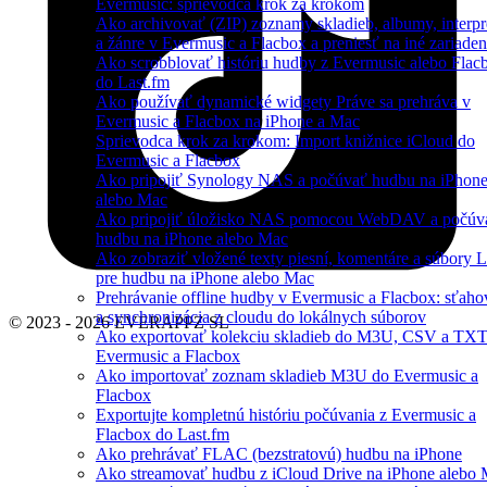
Evermusic: sprievodca krok za krokom
Ako archivovať (ZIP) zoznamy skladieb, albumy, interpr
a žánre v Evermusic a Flacbox a preniesť na iné zariaden
Ako scrobblovať históriu hudby z Evermusic alebo Flac
do Last.fm
Ako používať dynamické widgety Práve sa prehráva v
Evermusic a Flacbox na iPhone a Mac
Sprievodca krok za krokom: Import knižnice iCloud do
Evermusic a Flacbox
Ako pripojiť Synology NAS a počúvať hudbu na iPhon
alebo Mac
Ako pripojiť úložisko NAS pomocou WebDAV a počúv
hudbu na iPhone alebo Mac
Ako zobraziť vložené texty piesní, komentáre a súbory
pre hudbu na iPhone alebo Mac
Prehrávanie offline hudby v Evermusic a Flacbox: sťaho
a synchronizácia z cloudu do lokálnych súborov
© 2023 - 2026 EVERAPPZ SL
Ako exportovať kolekciu skladieb do M3U, CSV a TXT
Evermusic a Flacbox
Ako importovať zoznam skladieb M3U do Evermusic a
Flacbox
Exportujte kompletnú históriu počúvania z Evermusic a
Flacbox do Last.fm
Ako prehrávať FLAC (bezstratovú) hudbu na iPhone
Ako streamovať hudbu z iCloud Drive na iPhone alebo