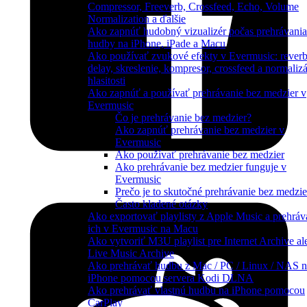
Compressor, Freeverb, Crossfeed, Echo, Volume
Normalization a ďalšie
Ako zapnúť hudobný vizualizér počas prehrávania
hudby na iPhone, iPade a Macu
Ako používať zvukové efekty v Evermusic: reverb
delay, skreslenie, kompresor, crossfeed a normaliz
hlasitosti
Ako zapnúť a používať prehrávanie bez medzier v
Evermusic
Čo je prehrávanie bez medzier?
Ako zapnúť prehrávanie bez medzier v
Evermusic
Ako používať prehrávanie bez medzier
Ako prehrávanie bez medzier funguje v
Evermusic
Prečo je to skutočné prehrávanie bez medzie
Často kladené otázky
Ako exportovať playlisty z Apple Music a prehráv
ich v Evermusic na Macu
Ako vytvoriť M3U playlist pre Internet Archive al
Live Music Archive
Ako prehrávať hudbu z Mac / PC / Linux / NAS 
iPhone pomocou servera Kodi DLNA
Ako prehrávať vlastnú hudbu na iPhone pomocou
CarPlay