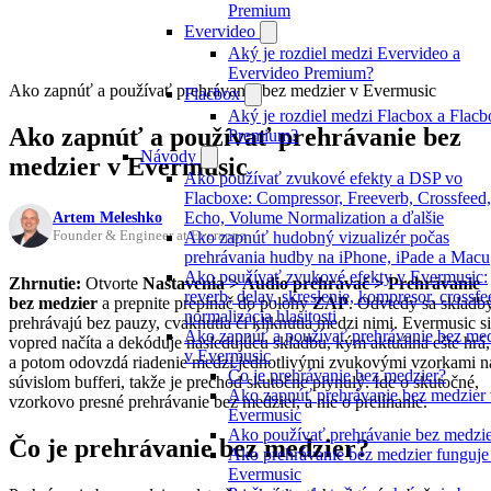
Premium
Evervideo
Aký je rozdiel medzi Evervideo a
Evervideo Premium?
Ako zapnúť a používať prehrávanie bez medzier v Evermusic
Flacbox
Aký je rozdiel medzi Flacbox a Flacb
Ako zapnúť a používať prehrávanie bez
Premium?
Návody
medzier v Evermusic
Ako používať zvukové efekty a DSP vo
Flacboxe: Compressor, Freeverb, Crossfeed,
Artem Meleshko
Echo, Volume Normalization a ďalšie
Founder & Engineer at Everappz
Ako zapnúť hudobný vizualizér počas
prehrávania hudby na iPhone, iPade a Macu
Ako používať zvukové efekty v Evermusic:
Zhrnutie:
Otvorte
Nastavenia > Audio prehrávač > Prehrávanie
reverb, delay, skreslenie, kompresor, crossfe
bez medzier
a prepnite prepínač do polohy
ZAP
. Odvtedy sa skladb
normalizácia hlasitosti
prehrávajú bez pauzy, cvaknutia či kliknutia medzi nimi. Evermusic si
Ako zapnúť a používať prehrávanie bez med
vopred načíta a dekóduje nasledujúcu skladbu, kým aktuálna ešte hrá,
v Evermusic
a potom odovzdá riadenie medzi jednotlivými zvukovými vzorkami n
Čo je prehrávanie bez medzier?
súvislom bufferi, takže je prechod skutočne plynulý. Ide o skutočné,
Ako zapnúť prehrávanie bez medzier
vzorkovo presné prehrávanie bez medzier, a nie o prelínanie.
Evermusic
Ako používať prehrávanie bez medzi
Čo je prehrávanie bez medzier?
Ako prehrávanie bez medzier funguje
Evermusic