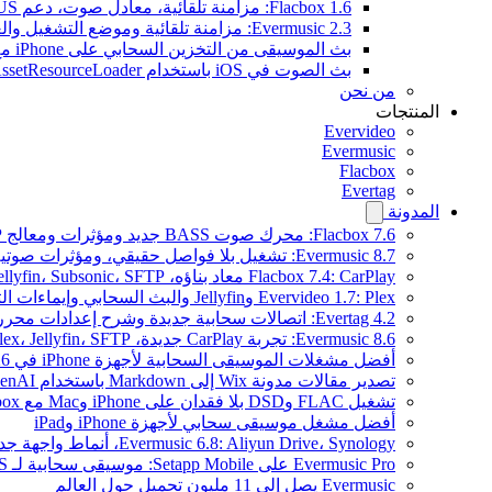
Flacbox 1.6: مزامنة تلقائية، معادل صوت، دعم OPUS
Evermusic 2.3: مزامنة تلقائية وموضع التشغيل والعلامات
بث الموسيقى من التخزين السحابي على iPhone مع Evermusic
بث الصوت في iOS باستخدام AVAssetResourceLoader
من نحن
المنتجات
Evervideo
Evermusic
Flacbox
Evertag
المدونة
Flacbox 7.6: محرك صوت BASS جديد ومؤثرات ومعالج DSP ومصوّر موسيقي حي
Evermusic 8.7: تشغيل بلا فواصل حقيقي، ومؤثرات صوتية، وتسوية مستوى الصوت، ومكافئ صوتي مُعاد تصميمه
Flacbox 7.4: CarPlay معاد بناؤه، Plex، Jellyfin، Subsonic، SFTP لصوت Hi-Res
Evervideo 1.7: Plex وJellyfin والبث السحابي وإيماءات التشغيل
Evertag 4.2: اتصالات سحابية جديدة وشرح إعدادات محرر العلامات
Evermusic 8.6: تجربة CarPlay جديدة، Plex، Jellyfin، SFTP، وودجت كلمات الأغاني
أفضل مشغلات الموسيقى السحابية لأجهزة iPhone في 2026
تصدير مقالات مدونة Wix إلى Markdown باستخدام OpenAI
تشغيل FLAC وDSD بلا فقدان على iPhone وMac مع Flacbox
أفضل مشغل موسيقى سحابي لأجهزة iPhone وiPad
Evermusic 6.8: Aliyun Drive، Synology، أنماط واجهة جديدة
Evermusic Pro على Setapp Mobile: موسيقى سحابية لـ iOS
Evermusic يصل إلى 11 مليون تحميل حول العالم