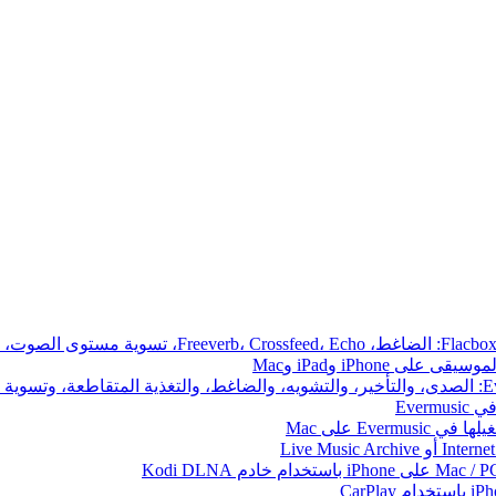
iPhone وiPad وMac
Ever