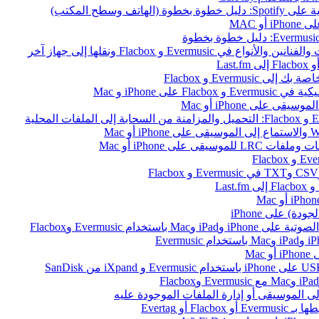
 وسطح المكتب)
 MAC
ى iPhone و Mac
على iPhone أو Mac
ام Evermusic وFlacbox
Ma
أو Evertag