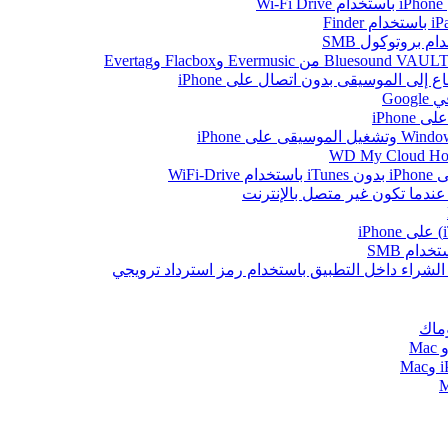
W
Go
iPhon
WiFi