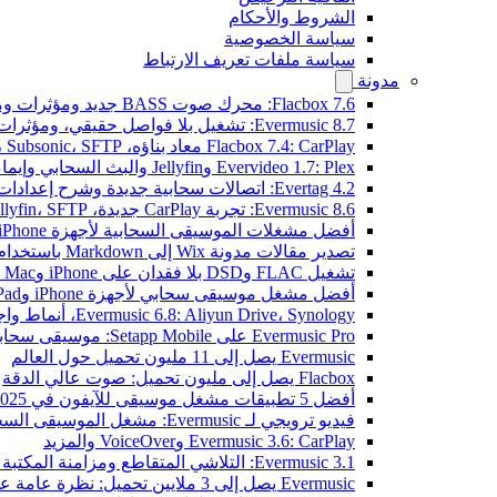
الشروط والأحكام
سياسة الخصوصية
سياسة ملفات تعريف الارتباط
مدونة
Flacbox 7.6: محرك صوت BASS جديد ومؤثرات ومعالج DSP ومصوّر موسيقي حي
Evermusic 8.7: تشغيل بلا فواصل حقيقي، ومؤثرات صوتية، وتسوية مستوى الصوت، ومكافئ صوتي مُعاد تصميمه
Flacbox 7.4: CarPlay معاد بناؤه، Plex، Jellyfin، Subsonic، SFTP لصوت Hi-Res
Evervideo 1.7: Plex وJellyfin والبث السحابي وإيماءات التشغيل
Evertag 4.2: اتصالات سحابية جديدة وشرح إعدادات محرر العلامات
Evermusic 8.6: تجربة CarPlay جديدة، Plex، Jellyfin، SFTP، وودجت كلمات الأغاني
أفضل مشغلات الموسيقى السحابية لأجهزة iPhone في 2026
تصدير مقالات مدونة Wix إلى Markdown باستخدام OpenAI
تشغيل FLAC وDSD بلا فقدان على iPhone وMac مع Flacbox
أفضل مشغل موسيقى سحابي لأجهزة iPhone وiPad
Evermusic 6.8: Aliyun Drive، Synology، أنماط واجهة جديدة
Evermusic Pro على Setapp Mobile: موسيقى سحابية لـ iOS
Evermusic يصل إلى 11 مليون تحميل حول العالم
Flacbox يصل إلى مليون تحميل: صوت عالي الدقة
أفضل 5 تطبيقات مشغل موسيقى للآيفون في 2025
فيديو ترويجي لـ Evermusic: مشغل الموسيقى السحابي
Evermusic 3.6: CarPlay وVoiceOver والمزيد
Evermusic 3.1: التلاشي المتقاطع ومزامنة المكتبة والنسخ الاحتياطي
Evermusic يصل إلى 3 ملايين تحميل: نظرة عامة على الميزات