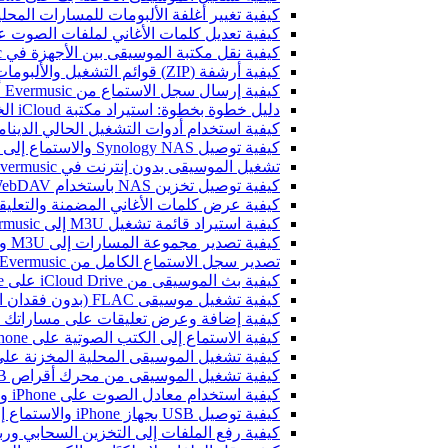
كيفية تغيير أغلفة الألبومات للمسارات المحلية على Spotify: دليل خطوة بخطوة (الهاتف
كيفية تعديل كلمات الأغاني لملفات الصوت على iPhone أو
كيفية نقل مكتبة الموسيقى بين الأجهزة في Evermusic: دليل خطوة بخطوة
كيفية أرشفة (ZIP) قوائم التشغيل والألبومات والفنانين والأنواع في Evermusic و Flacbox ونقلها إلى جهاز آخر
كيفية إرسال سجل الاستماع من Evermusic أو Flacbox إلى Last.fm
دليل خطوة بخطوة: استيراد مكتبة iCloud الخاصة بك إلى Evermusic و Flacbox
كيفية استخدام أدوات التشغيل الحالي الديناميكية في Evermusic و Flacbox عل
كيفية توصيل Synology NAS والاستماع إلى الموسيقى على iPhone أو Mac
تشغيل الموسيقى بدون إنترنت في Evermusic و Flacbox: التحميل والمزامنة من السحابة إلى الملفات المحلية
كيفية توصيل تخزين NAS باستخدام WebDAV والاستماع إلى الموسيقى على iPhone أو Mac
كيفية عرض كلمات الأغاني المضمنة والتعليقات وملفات LRC للموسيقى 
كيفية استيراد قائمة تشغيل M3U إلى Evermusic و Flacbox
كيفية تصدير مجموعة المسارات إلى M3U وCSV وTXT في Evermusic و Flacbox
تصدير سجل الاستماع الكامل من Evermusic و Flacbox إلى Last.fm
كيفية بث الموسيقى من iCloud Drive على iPhone أو Mac
كيفية تشغيل موسيقى FLAC (بدون فقدان الجودة) على iPhone
كيفية إضافة وعرض تعليقات على مساراتك الصوتية على iPhone وiPad وMac باستخد
كيفية الاستماع إلى الكتب الصوتية على iPhone وiPad وMac باستخدام Evermusic
كيفية تشغيل الموسيقى المحلية المخزنة على iPhone أو c
كيفية تشغيل الموسيقى من محرك أقراص USB على iPhone باستخدام Evermusic و iXpand من SanDisk
كيفية استخدام معادل الصوت على iPhone وiPad وMac مع Evermusic وFlacbox
كيفية توصيل USB بجهاز iPhone والاستماع إلى الموسيقى أو إدارة الملفات الموجودة عليه
كيفية رفع الملفات إلى التخزين السحابي وربطها بـ Evermusic أو Flacbox 