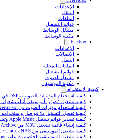
Evervideo
الإعدادات
التنقل
الملفات
قوائم التشغيل
مشغّل الوسائط
مكتبة الوسائط
Flacbox
الإعدادات
الاتصالات
التنقل
الملفات المحلية
قوائم التشغيل
مشغل الصوت
مكتبة الموسيقى
كيفية الاستخدام
كيفية استخدام المؤثرات الصوتية وDSP في Flacbox: الضاغط، Freeverb، Crossfeed، Echo، تسوية مستوى الصوت، والمزيد
كيفية تشغيل مُصوّر الموسيقى أثناء تشغيل الموسيقى على 
كيفية استخدام مؤثرات الصوت في Evermusic: الصدى، والتأخير، والتشويه، والضاغط، والتغذية المتقاطعة، وتسوية مستوى الصوت
كيفية تفعيل التشغيل بلا فواصل واستخدامه في music
كيفية تصدير قوائم تشغيل Apple Music وتشغيلها في Evermusic على Mac
كيفية إنشاء قائمة تشغيل M3U من Internet Archive أو Live Music Archive
كيفية تشغيل الموسيقى من Mac / PC / Linux / NAS على iPhone باستخدام خادم Kodi DLNA
كيفية تشغيل الموسيقى الخاصة بك على iPhone باستخدام CarPlay