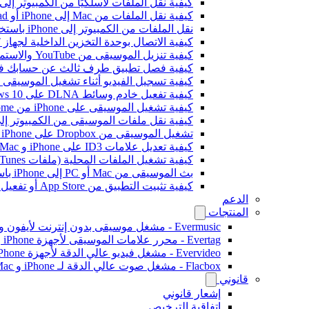
كيفية نقل الملفات لاسلكيًا من الكمبيوتر إلى iPhone باستخدام i-Fi Drive
كيفية نقل الملفات من Mac إلى iPhone أو iPad باستخدام Finder
نقل الملفات من الكمبيوتر إلى iPhone باستخدام بروتوكول SMB
كيفية الاتصال بوحدة التخزين الداخلية لجهاز Bluesound VAULT من Evermusic وFlacbox وEvertag
كيفية تنزيل الموسيقى من YouTube والاستماع إلى الموسيقى بدون اتصال على iPhone
كيفية فصل تطبيق طرف ثالث عن حسابك في ogle
كيفية تسجيل الفيديو أثناء تشغيل الموسيقى على e
كيفية تفعيل خادم وسائط DLNA على Windows 10 وتشغيل الموسيقى على iPhone
كيفية تشغيل الموسيقى على iPhone من WD My Cloud Home
كيفية نقل ملفات الموسيقى من الكمبيوتر إلى iPhone بدون iTunes باستخدام -Drive
تشغيل الموسيقى من Dropbox على iPhone عندما تكون غير متصل بالإنترنت
كيفية تعديل علامات ID3 على iPhone و Mac
كيفية تشغيل الملفات المحلية (ملفات iTunes) على iPhone
بث الموسيقى من Mac أو PC إلى iPhone باستخدام SMB
كيفية تثبيت التطبيق من App Store أو تفعيل الشراء داخل التطبيق باستخدام رمز استرداد ترويجي
الدعم
المنتجات
Evermusic - مشغل موسيقى بدون إنترنت لأيفون وماك
Evertag - محرر علامات الموسيقى لأجهزة iPhone و Mac
Evervideo - مشغل فيديو عالي الدقة لأجهزة iPhone وMac
Flacbox - مشغل صوت عالي الدقة لـ iPhone و Mac
قانوني
إشعار قانوني
اتفاقية الترخيص