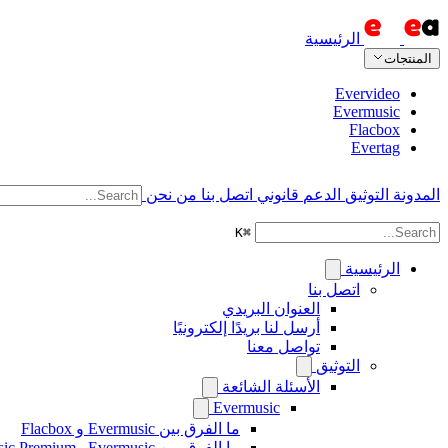
الرئيسية
المنتجات
Evervideo
Evermusic
Flacbox
Evertag
المدونة
التوثيق
الدعم
قانوني
اتصل بنا
من نحن
K
⌘
الرئيسية
اتصل بنا
العنوان البريدي
أرسل لنا بريدًا إلكترونيًا
تواصل معنا
التوثيق
الأسئلة الشائعة
Evermusic
ما الفرق بين Evermusic و Flacbox
ما الفرق بين Evermusic وEvermusic Premium