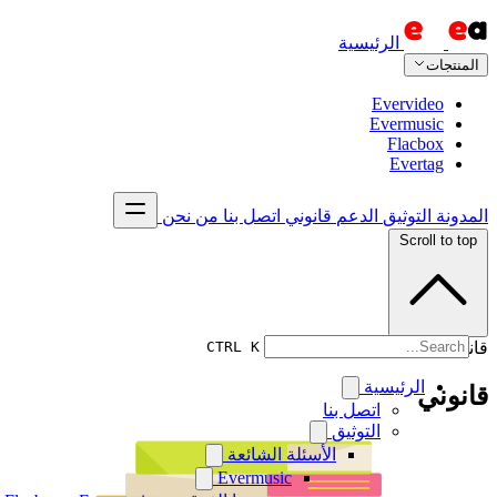
الرئيسية
المنتجات
Evervideo
Evermusic
Flacbox
Evertag
المدونة
التوثيق
الدعم
قانوني
اتصل بنا
من نحن
Scroll to top
قانوني
CTRL K
الرئيسية
قانوني
اتصل بنا
التوثيق
الأسئلة الشائعة
Evermusic