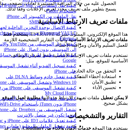
الحصول عليه من خلال المراقبة المستمرة لعادات تصفحه، مما
كيفي
يسمح بتطوير ملف تعريف محدد لعرض الإعلانات وفقًا لذلك.
باستخدام Finder
نقل الملفات من الكمبيوتر إلى iPhone
ملفات تعريف الارتباط الأساسية
باستخدام بروتوكول SMB
كيفية الاتصال بوحدة التخزين الداخلية لجهاز
Bluesound VAULT من Evermusic
هذا الموقع الإلكتروني، المملوك لشركة EVERAPPZ،
يستخدم فقط
وEvertag
ملفات تعريف الارتباط الأساسية
وآليات التقارير التشخيصية اللازمة
كيفية تنزيل الموسيقى من be
للعمل السليم والأمان ومراقبة الأخطاء.
إلى الموسيقى بدون اتصال على iPhone
كيفية فصل تطبيق طرف ثالث عن حسابك 
نستخدم ملفات تعريف الارتباط الأساسية فقط لضمان الوظائف
Google
الأساسية للموقع، مثل:
كيفية تسجيل الفيديو أثناء تشغيل الموسيقى
التحقق من حالة الخادم
على iPhone
استعادة أخطاء الشبكة
كيفية تفعيل خادم وسائط DLNA على
تطبيق الأمان
Windows 10 وتشغيل الموسيقى على iPhone
تحسين الأداء
كيفية تشغيل المو
My Cloud Home
لا يمكن تعطيل
ملفات تعريف الارتباط هذه لأنها
مطلوبة لعمل الموقع
كيفية نقل ملفات الموسيقى من الكمبيوتر إ
بشكل صحيح.
iPhone بدون iTunes باستخدام WiFi-Drive
تشغيل الموسيقى من Dropbox على e
التقارير والتشخيصات
عندما تكون غير متصل بالإنترنت
كيفية تعديل علامات ID3 على iPhone و Mac
يستخدم هذا الموقع
خدمات الأمان والأداء من Cloudflare
، والتي قد