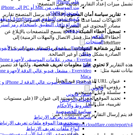
على iPhone
تشمل ميزات إعداد التقارير القائمة على المتصفح:
بث الموسيقى من Mac أو PC إلى iPhone
باستخدام SMB
تقارير سياسة أمان المحتوى (CSP):
قد يرسل المتصفح تقارير
كيفية تثبيت التطبيق من App Store أو 
الانتهاكات لمساعدتنا في اكتشاف وإصلاح النصوص البرمجية أو
الشراء داخل التطبيق باستخدام رمز استردا
مصادر المحتوى غير المصرح بها.
ترويجي
تسجيل أخطاء الشبكة (NEL):
يسمح للمتصفحات بالإبلاغ عن
الدعم
أخطاء الشبكة (مثل فشل الاتصال والمهلات الزمنية) إلى
المنتجات
Cloudflare.
Evermusic - مشغل موسيقى بدون إنترنت لأيفون
تقارير شفافية الشهادات:
تساعد في اكتشاف شهادات TLS
وماك
الصادرة بشكل خاطئ أو غير الصالحة.
هذه التقارير
لا تحتوي على معلومات تعريف شخصية
، ولكنها قد تتضمن
Mac
بيانات تقنية مثل:
Evervideo - مشغل فيديو عالي ا
وMac
عنوان URL الذي حدث فيه الخطأ
Flacbox - مشغل صوت عالي الدقة لـ iPhone و Mac
رؤوس المُحيل
قانوني
سلسلة وكيل المستخدم
إشعار قانوني
تحديد الموقع الجغرافي المستند إلى عنوان IP (على مستويات
اتفاقية الترخيص
تقريبية، مثل البلد)
الشروط والأحكام
سياسة الخصوصية
قد يتم إرسال التقارير إلى Cloudflare عبر:
سياسة ملفات تعريف الارتباط
يستخدم هذا الموقع ملفات تعريف الارتباط
https://a.nel.cloudflare.com/report/v4
أنواع ملفات تعريف الارتباط
ملفات تعريف الارتباط الأساسية