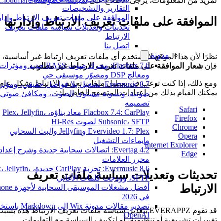
لمزيد من المعلومات، يرجى الاطلاع على
سياسة خصوصية Cloudflare
.
التقارير والتشخيصات
الموافقة على ملفات تعريف الارتباط وإدارته
الموافقة على ملفات تعريف الارتباط وإدارتها
تحديثات وتعديلات سياسة ملفات تعريف
الارتباط
اتصل بنا
مدونة
نظرًا لأن هذا الموقع لا يستخدم أي ملفات تعريف ارتباط غير أساسية،
Flacbox 7.6: محرك صوت BASS جديد ومؤثرات
فإن
شعار الموافقة على ملفات تعريف الارتباط غير مطلوب
.
ومعالج DSP ومصوّر موسيقي حي
ومع ذلك، إذا كنت ترغب في تعطيل ملفات تعريف الارتباط بشكل عام،
Evermusic 8.7: تشغيل بلا فواصل حقيقي، ومؤثر
يمكنك القيام بذلك من إعدادات المتصفح الخاص بك:
صوتية، وتسوية مستوى الصوت، ومكافئ صوتي مُ
تصميمه
Safari
Flacbox 7.4: CarPlay معاد بناؤه، Plex، Jellyfin،
Firefox
Subsonic، SFTP لصوت Hi-Res
Chrome
Evervideo 1.7: Plex وJellyfin والبث السحابي
Opera
وإيماءات التشغيل
Internet Explorer
Evertag 4.2: اتصالات سحابية جديدة وشرح إعداد
Edge
محرر العلامات
Evermusic 8.6: تجربة CarPlay جديدة، lyfin
تحديثات وتعديلات سياسة ملفات تعريف
SFTP، وودجت كلمات الأغاني
الارتباط
أفضل مشغلات الموسيقى السحابية لأج
في 2026
تصدير مقالات مدونة Wix إلى Markdown
قد تقوم EVERAPPZ بتعديل سياسة ملفات تعريف الارتباط هذه بسبب
OpenAI
تغييرات تشريعية أو تنظيمية، أو لتكييف السياسة مع التعليمات