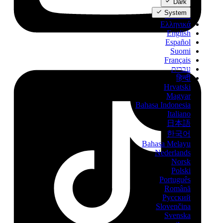
Dark
Dansk
System
Deutsch
Ελληνικά
English
Español
Suomi
Français
עברית
हिन्दी
Hrvatski
Magyar
Bahasa Indonesia
Italiano
日本語
한국어
Bahasa Melayu
Nederlands
Norsk
Polski
Português
Română
Русский
Slovenčina
Svenska