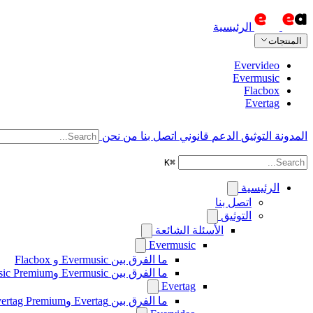
الرئيسية
المنتجات
Evervideo
Evermusic
Flacbox
Evertag
المدونة
التوثيق
الدعم
قانوني
اتصل بنا
من نحن
K
⌘
الرئيسية
اتصل بنا
التوثيق
الأسئلة الشائعة
Evermusic
ما الفرق بين Evermusic و Flacbox
ما الفرق بين Evermusic وEvermusic Premium
Evertag
ما الفرق بين Evertag وEvertag Premium