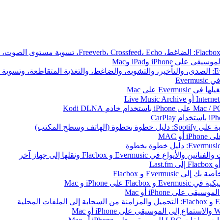
iPhone وiPad وMac
Ever
 وسطح المكتب)
 MAC
ى iPhone و Mac