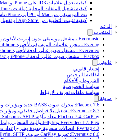
كيفية تعديل علامات ID3 على iPhone و Mac
كيفية تشغيل الملفات المحلية (ملفات iTunes) على iPhone
بث الموسيقى من Mac أو PC إلى iPhone باستخدام SMB
كيفية تثبيت التطبيق من App Store أو تفعيل الشراء داخل التطبيق باستخدام رمز استرداد ترويجي
الدعم
المنتجات
Evermusic - مشغل موسيقى بدون إنترنت لأيفون وماك
Evertag - محرر علامات الموسيقى لأجهزة iPhone و Mac
Evervideo - مشغل فيديو عالي الدقة لأجهزة iPhone وMac
Flacbox - مشغل صوت عالي الدقة لـ iPhone و Mac
قانوني
إشعار قانوني
اتفاقية الترخيص
الشروط والأحكام
سياسة الخصوصية
سياسة ملفات تعريف الارتباط
مدونة
Flacbox 7.6: محرك صوت BASS جديد ومؤثرات ومعالج DSP ومصوّر موسيقي حي
Evermusic 8.7: تشغيل بلا فواصل حقيقي، ومؤثرات صوتية، وتسوية مستوى الصوت، ومكافئ صوتي مُعاد تصميمه
Flacbox 7.4: CarPlay معاد بناؤه، Plex، Jellyfin، Subsonic، SFTP لصوت Hi-Res
Evervideo 1.7: Plex وJellyfin والبث السحابي وإيماءات التشغيل
Evertag 4.2: اتصالات سحابية جديدة وشرح إعدادات محرر العلامات
Evermusic 8.6: تجربة CarPlay جديدة، Plex، Jellyfin، SFTP، وودجت كلمات الأغاني