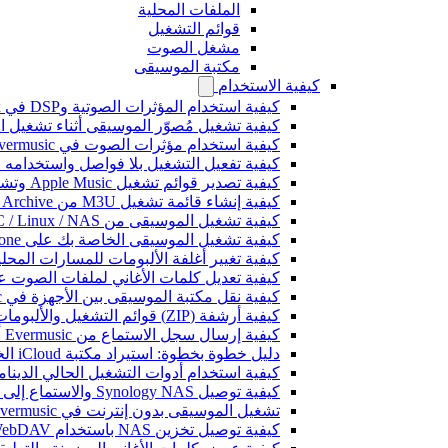
الملفات المحلية
قوائم التشغيل
مشغل الصوت
مكتبة الموسيقى
كيفية الاستخدام
كيفية استخدام المؤثرات الصوتية وDSP في Flacbox: الضاغط، Freeverb، Crossfeed، Echo، تسوية مستوى الصوت، والمزيد
كيفية تشغيل مُصوّر الموسيقى أثناء تشغيل الموسيقى على 
كيفية استخدام مؤثرات الصوت في Evermusic: الصدى، والتأخير، والتشويه، والضاغط، والتغذية المتقاطعة، وتسوية مستوى الصوت
كيفية تفعيل التشغيل بلا فواصل واستخدامه في music
كيفية تصدير قوائم تشغيل Apple Music وتشغيلها في Evermusic على Mac
كيفية إنشاء قائمة تشغيل M3U من Internet Archive أو Live Music Archive
كيفية تشغيل الموسيقى من Mac / PC / Linux / NAS على iPhone باستخدام خادم Kodi DLNA
كيفية تشغيل الموسيقى الخاصة بك على iPhone باستخدام CarPlay
كيفية تغيير أغلفة الألبومات للمسارات المحلية على Spotify: دليل خطوة بخطوة (الهاتف
كيفية تعديل كلمات الأغاني لملفات الصوت على iPhone أو
كيفية نقل مكتبة الموسيقى بين الأجهزة في Evermusic: دليل خطوة بخطوة
كيفية أرشفة (ZIP) قوائم التشغيل والألبومات والفنانين والأنواع في Evermusic و Flacbox ونقلها إلى جهاز آخر
كيفية إرسال سجل الاستماع من Evermusic أو Flacbox إلى Last.fm
دليل خطوة بخطوة: استيراد مكتبة iCloud الخاصة بك إلى Evermusic و Flacbox
كيفية استخدام أدوات التشغيل الحالي الديناميكية في Evermusic و Flacbox عل
كيفية توصيل Synology NAS والاستماع إلى الموسيقى على iPhone أو Mac
تشغيل الموسيقى بدون إنترنت في Evermusic و Flacbox: التحميل والمزامنة من السحابة إلى الملفات المحلية
كيفية توصيل تخزين NAS باستخدام WebDAV والاستماع إلى الموسيقى على iPhone أو Mac