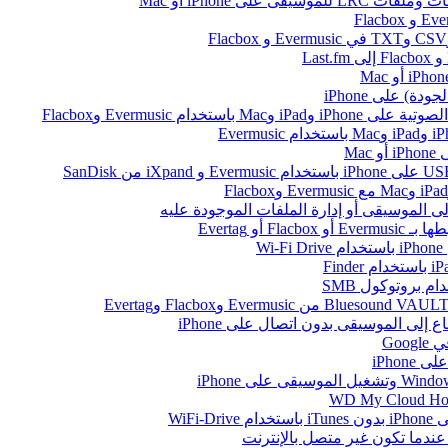
على iPhone أو Mac
ام Evermusic وFlacbox
Ma
أو Evertag
W
Go
iPhon
WiFi