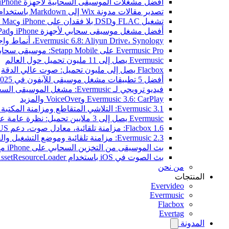
أفضل مشغلات الموسيقى السحابية لأجهزة iPhone في 2026
تصدير مقالات مدونة Wix إلى Markdown باستخدام OpenAI
تشغيل FLAC وDSD بلا فقدان على iPhone وMac مع Flacbox
أفضل مشغل موسيقى سحابي لأجهزة iPhone وiPad
Evermusic 6.8: Aliyun Drive، Synology، أنماط واجهة جديدة
Evermusic Pro على Setapp Mobile: موسيقى سحابية لـ iOS
Evermusic يصل إلى 11 مليون تحميل حول العالم
Flacbox يصل إلى مليون تحميل: صوت عالي الدقة
أفضل 5 تطبيقات مشغل موسيقى للآيفون في 2025
فيديو ترويجي لـ Evermusic: مشغل الموسيقى السحابي
Evermusic 3.6: CarPlay وVoiceOver والمزيد
Evermusic 3.1: التلاشي المتقاطع ومزامنة المكتبة والنسخ الاحتياطي
Evermusic يصل إلى 3 ملايين تحميل: نظرة عامة على الميزات
Flacbox 1.6: مزامنة تلقائية، معادل صوت، دعم OPUS
Evermusic 2.3: مزامنة تلقائية وموضع التشغيل والعلامات
بث الموسيقى من التخزين السحابي على iPhone مع Evermusic
بث الصوت في iOS باستخدام AVAssetResourceLoader
من نحن
المنتجات
Evervideo
Evermusic
Flacbox
Evertag
المدونة