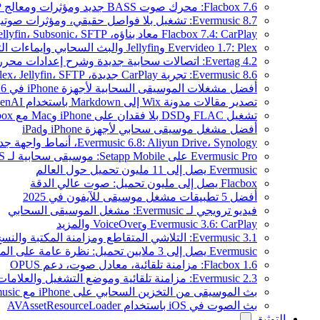
Flacbox 7.6: محرك صوت BASS جديد ومؤثرات ومعالج DSP ومصوّر موسيقي حي
Evermusic 8.7: تشغيل بلا فواصل حقيقي، ومؤثرات صوتية، وتسوية مستوى الصوت، ومكافئ صوتي مُعاد تصميمه
Flacbox 7.4: CarPlay معاد بناؤه، Plex، Jellyfin، Subsonic، SFTP لصوت Hi-Res
Evervideo 1.7: Plex وJellyfin والبث السحابي وإيماءات التشغيل
Evertag 4.2: اتصالات سحابية جديدة وشرح إعدادات محرر العلامات
Evermusic 8.6: تجربة CarPlay جديدة، Plex، Jellyfin، SFTP، وودجت كلمات الأغاني
أفضل مشغلات الموسيقى السحابية لأجهزة iPhone في 2026
تصدير مقالات مدونة Wix إلى Markdown باستخدام OpenAI
تشغيل FLAC وDSD بلا فقدان على iPhone وMac مع Flacbox
أفضل مشغل موسيقى سحابي لأجهزة iPhone وiPad
Evermusic 6.8: Aliyun Drive، Synology، أنماط واجهة جديدة
Evermusic Pro على Setapp Mobile: موسيقى سحابية لـ iOS
Evermusic يصل إلى 11 مليون تحميل حول العالم
Flacbox يصل إلى مليون تحميل: صوت عالي الدقة
أفضل 5 تطبيقات مشغل موسيقى للآيفون في 2025
فيديو ترويجي لـ Evermusic: مشغل الموسيقى السحابي
Evermusic 3.6: CarPlay وVoiceOver والمزيد
Evermusic 3.1: التلاشي المتقاطع ومزامنة المكتبة والنسخ الاحتياطي
Evermusic يصل إلى 3 ملايين تحميل: نظرة عامة على الميزات
Flacbox 1.6: مزامنة تلقائية، معادل صوت، دعم OPUS
Evermusic 2.3: مزامنة تلقائية وموضع التشغيل والعلامات
بث الموسيقى من التخزين السحابي على iPhone مع Evermusic
بث الصوت في iOS باستخدام AVAssetResourceLoader
التوثيق