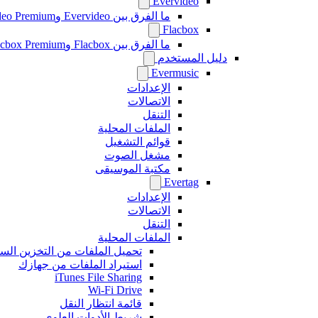
Evervideo
ما الفرق بين Evervideo وEvervideo Premium؟
Flacbox
ما الفرق بين Flacbox وFlacbox Premium؟
دليل المستخدم
Evermusic
الإعدادات
الاتصالات
التنقل
الملفات المحلية
قوائم التشغيل
مشغل الصوت
مكتبة الموسيقى
Evertag
الإعدادات
الاتصالات
التنقل
الملفات المحلية
تحميل الملفات من التخزين الس
استيراد الملفات من جهازك
iTunes File Sharing
Wi-Fi Drive
قائمة انتظار النقل
شريط الأدوات العلوي