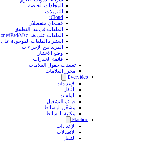
المجلدات الخاصة
التنزيلات
iCloud
قسمان منفصلان
الملفات في هذا التطبيق
الملفات على هذا iPhone/iPad/Mac
استيراد الملفات الموجودة على بطاقات B
المزيد من الإجراءات
وضع الاختيار
قائمة الخيارات
تعيينات حقول العلامات
محرر العلامات
Evervideo
الإعدادات
التنقل
الملفات
قوائم التشغيل
مشغّل الوسائط
مكتبة الوسائط
Flacbox
الإعدادات
الاتصالات
التنقل