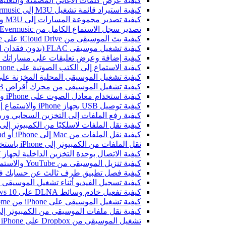
كيفية عرض كلمات الأغاني المضمنة والتعليقات وملفات LRC للموسيقى 
كيفية استيراد قائمة تشغيل M3U إلى Evermusic و Flacbox
كيفية تصدير مجموعة المسارات إلى M3U وCSV وTXT في Evermusic و Flacbox
تصدير سجل الاستماع الكامل من Evermusic و Flacbox إلى Last.fm
كيفية بث الموسيقى من iCloud Drive على iPhone أو Mac
كيفية تشغيل موسيقى FLAC (بدون فقدان الجودة) على iPhone
كيفية إضافة وعرض تعليقات على مساراتك الصوتية على iPhone وiPad وMac باستخد
كيفية الاستماع إلى الكتب الصوتية على iPhone وiPad وMac باستخدام Evermusic
كيفية تشغيل الموسيقى المحلية المخزنة على iPhone أو c
كيفية تشغيل الموسيقى من محرك أقراص USB على iPhone باستخدام Evermusic و iXpand من SanDisk
كيفية استخدام معادل الصوت على iPhone وiPad وMac مع Evermusic وFlacbox
كيفية توصيل USB بجهاز iPhone والاستماع إلى الموسيقى أو إدارة الملفات الموجودة عليه
كيفية رفع الملفات إلى التخزين السحابي وربطها بـ Evermusic أو Flacbox 
كيفية نقل الملفات لاسلكيًا من الكمبيوتر إلى iPhone باستخدام i-Fi Drive
كيفية نقل الملفات من Mac إلى iPhone أو iPad باستخدام Finder
نقل الملفات من الكمبيوتر إلى iPhone باستخدام بروتوكول SMB
كيفية الاتصال بوحدة التخزين الداخلية لجهاز Bluesound VAULT من Evermusic وFlacbox وEvertag
كيفية تنزيل الموسيقى من YouTube والاستماع إلى الموسيقى بدون اتصال على iPhone
كيفية فصل تطبيق طرف ثالث عن حسابك في ogle
كيفية تسجيل الفيديو أثناء تشغيل الموسيقى على e
كيفية تفعيل خادم وسائط DLNA على Windows 10 وتشغيل الموسيقى على iPhone
كيفية تشغيل الموسيقى على iPhone من WD My Cloud Home
كيفية نقل ملفات الموسيقى من الكمبيوتر إلى iPhone بدون iTunes باستخدام -Drive
تشغيل الموسيقى من Dropbox على iPhone عندما تكون غير متصل بالإنترنت