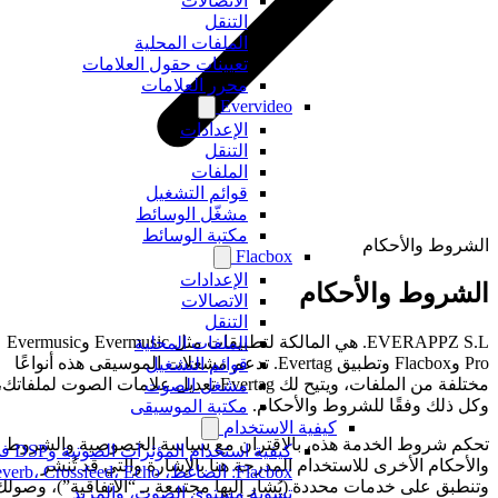
الاتصالات
التنقل
الملفات المحلية
تعيينات حقول العلامات
محرر العلامات
Evervideo
الإعدادات
التنقل
الملفات
قوائم التشغيل
مشغّل الوسائط
مكتبة الوسائط
الشروط والأحكام
Flacbox
الإعدادات
الشروط والأحكام
الاتصالات
التنقل
EVERAPPZ S.L. هي المالكة لتطبيقات مثل Evermusic وEvermusic
الملفات المحلية
Pro وFlacbox وتطبيق Evertag. تدعم مشغلات الموسيقى هذه أنواعًا
قوائم التشغيل
مختلفة من الملفات، ويتيح لك Evertag تعديل علامات الصوت لملفاتك،
مشغل الصوت
وكل ذلك وفقًا للشروط والأحكام.
مكتبة الموسيقى
كيفية الاستخدام
تحكم شروط الخدمة هذه، بالاقتران مع سياسة الخصوصية والشروط
كيفية استخدام المؤثرات الصوتية و
والأحكام الأخرى للاستخدام المدرجة هنا بالإشارة والتي قد تُنشر
وتنطبق على خدمات محددة (يُشار إليها مجتمعة بـ “الاتفاقية”)، وصولك
تسوية مستوى الصوت، والمزيد