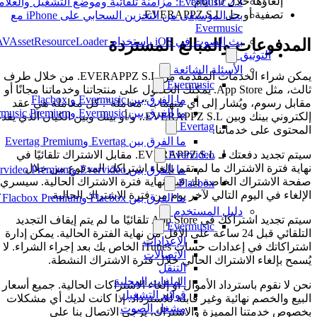
إلغاؤها خلال 10 أيام؛
Evermusic 2.3: مزامنة تلقائية وموضع التشغيل والعلامات
تصفية أو حل EVERAPPZ S.L.
بث الموسيقى من التخزين السحابي على iPhone مع
Evermusic
بث الصوت في iOS باستخدام AVAssetResourceLoader
المدفوعات والمبالغ المستردة
التوثيق
الأسئلة الشائعة
يمكن شراء الخدمات المقدمة من EVERAPPZ S.L. من خلال طرف
Evermusic
ثالث، مثل App Store. يمكنك الحصول على منتجاتنا وخدماتنا مجانًا أو
ما الفرق بين Evermusic و Flacbox
مقابل رسوم، ويُشار إلى أي منهما بـ “معاملة”. كل معاملة هي عقد
ما الفرق بين Evermusic وEvermusic Premium
إلكتروني بينك وبين EVERAPPZ S.L.، و/أو بينك وبين الكيان الذي يقدم
Evertag
المحتوى على خدماتنا.
ما الفرق بين Evertag وEvertag Premium
سيتم تجديد دفعتك لـ EVERAPPZ S.L. مقابل الاشتراك تلقائيًا في
Evervideo
نهاية فترة الاشتراك ما لم تقم بإلغاء اشتراكك المدفوع من خلال
ما الفرق بين Evervideo وEvervideo Premium؟
صفحة الاشتراك الخاصة بك قبل نهاية فترة الاشتراك الحالية. سيسري
Flacbox
الإلغاء في اليوم التالي لآخر يوم من فترة الاشتراك الحالية.
ما الفرق بين Flacbox وFlacbox Premium؟
دليل المستخدم
سيتم تجديد اشتراكك في App Store تلقائيًا ما لم يتم إيقاف التجديد
Evermusic
التلقائي قبل 24 ساعة على الأقل من نهاية الفترة الحالية. يمكن إدارة
الإعدادات
اشتراكاتك في إعدادات حساب iTunes الخاص بك بعد إجراء الشراء. لا
الاتصالات
يُسمح بإلغاء الاشتراك الحالي خلال فترة الاشتراك النشطة.
التنقل
الملفات المحلية
نحن لا نقوم باسترداد الأموال أو إلغاء الاشتراكات الحالية. جميع أسعار
قوائم التشغيل
البيع والخصم نهائية وغير قابلة للاسترداد. إذا كانت لديك أي مشكلات
مشغل الصوت
بخصوص خدمتنا المميزة والاشتراك، يرجى الاتصال بنا على