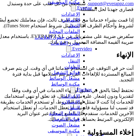
مكتبة الموسيقى
support@everappz.com
. سنتحقق من كل طلب على حدة وسنبذل
Evertag
قصارى جهدنا لحل المشكلة.
الإعدادات
إذا قمت بشراء خدماتنا من خلال طرف ثالث، فإن معاملتك تخضع أيضًا
الاتصالات
لشروط وأحكام الطرف الثالث (مثل شروط استخدام iTunes Store).
التنقل
الملفات المحلية
ستُفرض ضريبة على مشترياتك من EVERAPPZ S.L. باستخدام معدل
تعيينات حقول العلامات
ضريبة القيمة المضافة المعمول به في بلدك.
محرر العلامات
Evervideo
الإنهاء
الإعدادات
التنقل
الملفات
أنت حر في التوقف عن استخدام خدماتنا في أي وقت. لن يتم صرف
قوائم التشغيل
المبالغ المستردة للإلغاءات التي لم يتم استلامها قبل بداية فترة
مشغّل الوسائط
التجديد.
مكتبة الوسائط
Flacbox
نحتفظ أيضًا بالحق في تعليق أو إنهاء الخدمات في أي وقت وفقًا
الإعدادات
لتقديرنا ودون إشعار. على سبيل المثال، قد نعلق أو ننهي استخدامك
الاتصالات
للخدمات إذا كنت لا تمتثل لهذه الشروط، أو تستخدم الخدمات بطريقة
التنقل
قد تسبب لنا مسؤولية قانونية، أو تعطل الخدمات، أو تعطل استخدام
الملفات المحلية
الآخرين للخدمات. سنقدم لك بالطبع إشعارًا عبر عنوان البريد
قوائم التشغيل
الإلكتروني المرتبط بحسابك قبل القيام بذلك.
مشغل الصوت
مكتبة الموسيقى
إخلاء المسؤولية