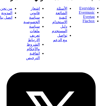
Evervideo
الأسئلة
إشعار
من نحن
Evermusic
الشائعة
قانوني
المدونة
Evertag
كيفية
سياسة
اتصل بنا
Flacbox
الاستخدام
الخصوصية
دليل
سياسة
المستخدم
ملفات
تواصل
تعريف
مع الدعم
الارتباط
الشروط
والأحكام
اتفاقية
الترخيص