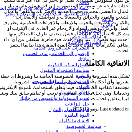
لن نكون مسؤولين بسبب أي فشل أو تأخير في أداء التزاماتنا بسبب
SMB
أحداث خارجة عن سيطرتنا المعقولة، والتي قد تشمل، على سبيل
كيفية تثبيت التطبيق من App Store أو تفعيل
المثال لا الحصر، هجمات حجب الخدمة والإضرابات والنقص وأعمال
داخل التطبيق باستخدام رمز استرداد ترويجي
الشغب والتمرد والحرائق والفيضانات والعواصف والانفجارات
الدعم
والكوارث الطبيعية والحرب والإرهاب والإجراءات الحكومية وظروف
قانوني
العمل والزلازل ونقص المواد والازدحام غير العادي في الإنترنت أو
إشعار قانوني
مشاكل الاتصال غير العادية أو فشل مضيف طرف ثالث (كل منها
اتفاقية الترخيص
“حدث قوة قاهرة”). عند وقوع حدث قوة قاهرة، سنُعفى من أي أداء
الشروط والأحكام
إضافي للالتزامات المتأثرة بحدث القوة القاهرة هذا طالما استمر
التغييرات على شروط الخدمة
الحدث.
الوصول إلى الخدمة وأمان الحساب
بياناتك
الاتفاقية الكاملة
حقوق الملكية الفكرية
سياسة الاستخدام المقبول
الفوترة
تشكل هذه الشروط وسياسة الخصوصية الخاصة بنا وشروط أي خطة
المدفوعات والمبالغ المستردة
تشتريها وأي أحكام أخرى مشار إليها صراحة في هذه الشروط،
الإنهاء
مجتمعة الاتفاقية الكاملة بيننا فيما يتعلق باستخدامك للموقع الإلكتروني
إخلاء المسؤولية
وخدماتنا. وهي تحل محل أي اتفاقية أو ترتيب أو تفاهم سابق بينك وبيننا
تحديد المسؤولية والتعويض من جانبك
فيما يتعلق بالخدمات.
حل النزاعات
Last updated on
يونيو 12, 2025
قابلية الفصل والتنازل
القوة القاهرة
الاتفاقية الكاملة
سياسة الخصوصية
سياسة ملفات تعريف الارتباط