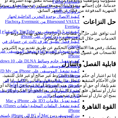
مسؤولينا وموظفينا ووكلاءنا) عن أي مسألة تتعلق بهذه الشروط أو
باستخدام Finder
خدماتنا، فإن إجمالي مسؤوليتنا المجمعة سيكون محدودًا بمبلغ رسومك
نقل الملفات من الكمبيوتر إلى iPhone باستخدام
الشهرية المدفوعة من قبلك عن الشهر السابق.
بروتوكول SMB
كيفية الاتصال بوحدة التخزين الداخلية لجهاز
حل النزاعات
Bluesound VAULT من Evermusic وFlacbox
وEvertag
كيفية تنزيل الموسيقى من YouTube والاستما
أنت توافق على حل أي مطالبات أو نزاعات تتعلق بهذه الشروط أو
الموسيقى بدون اتصال على iPhone
الخدمات من خلال التحكيم النهائي والملزم.
كيفية فصل تطبيق طرف ثالث عن حسابك في
Google
يمكنك رفض هذا الاتفاق على التحكيم عن طريق تقديم بريد إلكتروني
كيفية تسجيل الفيديو أثناء تشغيل الموسيقى على
للانسحاب في غضون 30 يومًا من قبولك الأول لهذه الشروط.
iPhone
كيفية تفعيل خادم وسائط DLNA على 10
قابلية الفصل والتنازل
وتشغيل الموسيقى على iPhone
كيفية تشغيل الموسيقى على iPhone من D My
إذا تم اعتبار أي حكم من هذه الشروط غير صالح أو غير قابل للتنفيذ،
Cloud Home
فإن الأحكام المتبقية ستظل سارية المفعول والتأثير بالكامل. إذا لم
كيفية نقل ملفات الموسيقى من الكمبيوتر إلى
نقم بإنفاذ أي حق أو حكم من هذه الشروط أو إذا منحنا في أي حالة أي
iPhone بدون iTunes باستخدام WiFi-Drive
تنازل أو تساهل، فلن يُعتبر ذلك تنازلاً عن هذا الحق أو الحكم أو يُلزمنا
تشغيل الموسيقى من Dropbox على hone
بمنح أي تنازل أو تساهل لأي شخص آخر.
تكون غير متصل بالإنترنت
كيفية تعديل علامات ID3 على iPhone و Mac
القوة القاهرة
كيفية تشغيل الملفات المحلية (ملفا
iPhone
بث الموسيقى من Mac أو PC إلى iPhone 