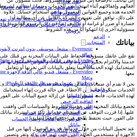
إلى بياناتك، بالإضافة إلى قبولهم لهذه الشروط، فأنت مسؤول عن
على iPhone
أفعالهم وإغفالاتهم أثناء استخدامهم للخدمات وضمان امتثالهم لشروط
بث الموسيقى من Mac أو PC إلى iPhone
الخدمة هذه وجميع القوانين المعمول بها في استخدام حسابك. علاوة
باستخدام SMB
على ذلك، توافق على تعويض الشركة بالكامل عن أي مطالبة أو
كيفية تثبيت التطبيق من App Store أو 
خسارة أو ضرر أو غرامة أو تكاليف (بما في ذلك الرسوم القانونية) وأي
الشراء داخل التطبيق باستخدام رمز استردا
مسؤولية أخرى إذا انتهكوا أيًا من هذه الشروط.
ترويجي
الدعم
بياناتك
المنتجات
Evermusic - مشغل موسيقى بدون إنترنت لأيفون
وماك
تقع على عاتقك مسؤولية الحفاظ على البيانات المخزنة من قبلك على
خدمتنا والالتزام بجميع الشروط والسياسات والقوانين المعمول بها في
Mac
استخدامك لهذه الخدمات فيما يتعلق بالبيانات التي تخزنها أو تتعامل
Evervideo - مشغل فيديو عالي ا
معها.
وMac
Flacbox - مشغل صوت عالي الدقة لـ iPhone و Mac
نحن لا نقدم أي ضمانات بأنه لن يكون هناك فقدان للبيانات أو أن
قانوني
الخدمات ستكون خالية من الأخطاء. في حالة قررت إنهاء استخدامك
إشعار قانوني
لهذه الخدمات، فأنت مسؤول تمامًا عن إزالة جميع البيانات على الفور.
اتفاقية الترخيص
تخضع بياناتك المخزنة على خدمتنا للشروط والسياسات التي وافقت
الشروط والأحكام
عليها. إذا قررت التوقف عن استخدام خدماتنا، تأكد من استرداد بياناتك
التغييرات على شروط الخدمة
على الفور، حيث نحتفظ بالحق في حذفها وفقًا لتقديرنا.
الوصول إلى الخدمة وأمان الحساب
بياناتك
عند تحميل البيانات من خلال خدماتنا، قد يتم الوصول إليها من قبل
حقوق الملكية الفكرية
الأجهزة أو مستخدمي العائلة الذين أذنت لهم. أنت تؤكد وتقر وتضمن
سياسة الاستخدام المقبول