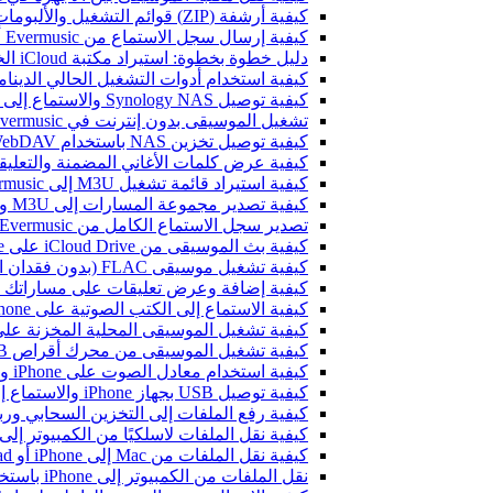
كيفية أرشفة (ZIP) قوائم التشغيل والألبومات والفنانين والأنواع في Evermusic و Flacbox ونقلها إلى جهاز آخر
كيفية إرسال سجل الاستماع من Evermusic أو Flacbox إلى Last.fm
دليل خطوة بخطوة: استيراد مكتبة iCloud الخاصة بك إلى Evermusic و Flacbox
كيفية استخدام أدوات التشغيل الحالي الديناميكية في Evermusic و Flacbox عل
كيفية توصيل Synology NAS والاستماع إلى الموسيقى على iPhone أو Mac
تشغيل الموسيقى بدون إنترنت في Evermusic و Flacbox: التحميل والمزامنة من السحابة إلى الملفات المحلية
كيفية توصيل تخزين NAS باستخدام WebDAV والاستماع إلى الموسيقى على iPhone أو Mac
كيفية عرض كلمات الأغاني المضمنة والتعليقات وملفات LRC للموسيقى 
كيفية استيراد قائمة تشغيل M3U إلى Evermusic و Flacbox
كيفية تصدير مجموعة المسارات إلى M3U وCSV وTXT في Evermusic و Flacbox
تصدير سجل الاستماع الكامل من Evermusic و Flacbox إلى Last.fm
كيفية بث الموسيقى من iCloud Drive على iPhone أو Mac
كيفية تشغيل موسيقى FLAC (بدون فقدان الجودة) على iPhone
كيفية إضافة وعرض تعليقات على مساراتك الصوتية على iPhone وiPad وMac باستخد
كيفية الاستماع إلى الكتب الصوتية على iPhone وiPad وMac باستخدام Evermusic
كيفية تشغيل الموسيقى المحلية المخزنة على iPhone أو c
كيفية تشغيل الموسيقى من محرك أقراص USB على iPhone باستخدام Evermusic و iXpand من SanDisk
كيفية استخدام معادل الصوت على iPhone وiPad وMac مع Evermusic وFlacbox
كيفية توصيل USB بجهاز iPhone والاستماع إلى الموسيقى أو إدارة الملفات الموجودة عليه
كيفية رفع الملفات إلى التخزين السحابي وربطها بـ Evermusic أو Flacbox 
كيفية نقل الملفات لاسلكيًا من الكمبيوتر إلى iPhone باستخدام i-Fi Drive
كيفية نقل الملفات من Mac إلى iPhone أو iPad باستخدام Finder
نقل الملفات من الكمبيوتر إلى iPhone باستخدام بروتوكول SMB