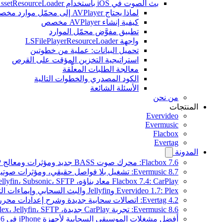
بث الصوت في iOS باستخدام AVAssetResourceLoader
لماذا يحتاج AVPlayer إلى محمّل موارد مخصص
كيفية إنشاء AVPlayer مخصص
تطبيق مفوَّض محمّل الموارد
واجهة LSFilePlayerResourceLoader
تحميل البيانات: عملية من خطوتين
استراتيجية التخزين المؤقت على القرص
معالجة الطلبات المعلّقة
الكود المصدري والخطوات التالية
الأسئلة الشائعة
من نحن
المنتجات
Evervideo
Evermusic
Flacbox
Evertag
المدونة
Flacbox 7.6: محرك صوت BASS جديد ومؤثرات ومعالج DSP ومصوّر موسيقي حي
Evermusic 8.7: تشغيل بلا فواصل حقيقي، ومؤثرات صوتية، وتسوية مستوى الصوت، ومكافئ صوتي مُعاد تصميمه
Flacbox 7.4: CarPlay معاد بناؤه، Plex، Jellyfin، Subsonic، SFTP لصوت Hi-Res
Evervideo 1.7: Plex وJellyfin والبث السحابي وإيماءات التشغيل
Evertag 4.2: اتصالات سحابية جديدة وشرح إعدادات محرر العلامات
Evermusic 8.6: تجربة CarPlay جديدة، Plex، Jellyfin، SFTP، وودجت كلمات الأغاني
أفضل مشغلات الموسيقى السحابية لأجهزة iPhone في 2026