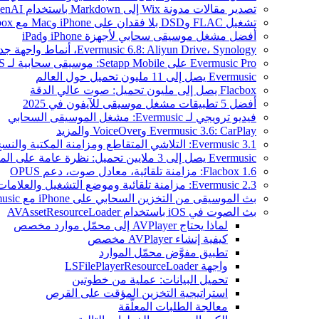
تصدير مقالات مدونة Wix إلى Markdown باستخدام OpenAI
تشغيل FLAC وDSD بلا فقدان على iPhone وMac مع Flacbox
أفضل مشغل موسيقى سحابي لأجهزة iPhone وiPad
Evermusic 6.8: Aliyun Drive، Synology، أنماط واجهة جديدة
Evermusic Pro على Setapp Mobile: موسيقى سحابية لـ iOS
Evermusic يصل إلى 11 مليون تحميل حول العالم
Flacbox يصل إلى مليون تحميل: صوت عالي الدقة
أفضل 5 تطبيقات مشغل موسيقى للآيفون في 2025
فيديو ترويجي لـ Evermusic: مشغل الموسيقى السحابي
Evermusic 3.6: CarPlay وVoiceOver والمزيد
Evermusic 3.1: التلاشي المتقاطع ومزامنة المكتبة والنسخ الاحتياطي
Evermusic يصل إلى 3 ملايين تحميل: نظرة عامة على الميزات
Flacbox 1.6: مزامنة تلقائية، معادل صوت، دعم OPUS
Evermusic 2.3: مزامنة تلقائية وموضع التشغيل والعلامات
بث الموسيقى من التخزين السحابي على iPhone مع Evermusic
بث الصوت في iOS باستخدام AVAssetResourceLoader
لماذا يحتاج AVPlayer إلى محمّل موارد مخصص
كيفية إنشاء AVPlayer مخصص
تطبيق مفوَّض محمّل الموارد
واجهة LSFilePlayerResourceLoader
تحميل البيانات: عملية من خطوتين
استراتيجية التخزين المؤقت على القرص
معالجة الطلبات المعلّقة