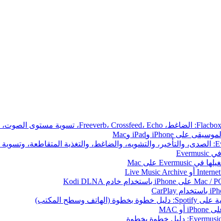
iPhone وiPad وMac
Ever
 وسطح المكتب)
 MAC