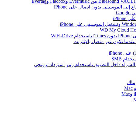
Go
iPhon
WiFi