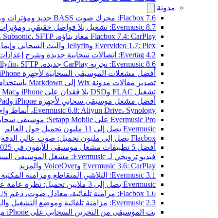
مدونة
Flacbox 7.6: محرك صوت BASS جديد ومؤثرات ومعالج DSP ومصوّر موسيقي حي
Evermusic 8.7: تشغيل بلا فواصل حقيقي، ومؤثرات صوتية، وتسوية مستوى الصوت، ومكافئ صوتي مُعاد تصميمه
Flacbox 7.4: CarPlay معاد بناؤه، Plex، Jellyfin، Subsonic، SFTP لصوت Hi-Res
Evervideo 1.7: Plex وJellyfin والبث السحابي وإيماءات التشغيل
Evertag 4.2: اتصالات سحابية جديدة وشرح إعدادات محرر العلامات
Evermusic 8.6: تجربة CarPlay جديدة، Plex، Jellyfin، SFTP، وودجت كلمات الأغاني
أفضل مشغلات الموسيقى السحابية لأجهزة iPhone في 2026
تصدير مقالات مدونة Wix إلى Markdown باستخدام OpenAI
تشغيل FLAC وDSD بلا فقدان على iPhone وMac مع Flacbox
أفضل مشغل موسيقى سحابي لأجهزة iPhone وiPad
Evermusic 6.8: Aliyun Drive، Synology، أنماط واجهة جديدة
Evermusic Pro على Setapp Mobile: موسيقى سحابية لـ iOS
Evermusic يصل إلى 11 مليون تحميل حول العالم
Flacbox يصل إلى مليون تحميل: صوت عالي الدقة
أفضل 5 تطبيقات مشغل موسيقى للآيفون في 2025
فيديو ترويجي لـ Evermusic: مشغل الموسيقى السحابي
Evermusic 3.6: CarPlay وVoiceOver والمزيد
Evermusic 3.1: التلاشي المتقاطع ومزامنة المكتبة والنسخ الاحتياطي
Evermusic يصل إلى 3 ملايين تحميل: نظرة عامة على الميزات
Flacbox 1.6: مزامنة تلقائية، معادل صوت، دعم OPUS
Evermusic 2.3: مزامنة تلقائية وموضع التشغيل والعلامات
بث الموسيقى من التخزين السحابي على iPhone مع Evermusic