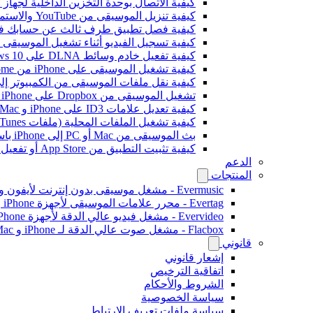
كيفية الاتصال بوحدة التخزين الداخلية لجهاز Bluesound VAULT من Evermusic وFlacbox وEvertag
كيفية تنزيل الموسيقى من YouTube والاستماع إلى الموسيقى بدون اتصال على iPhone
كيفية فصل تطبيق طرف ثالث عن حسابك في ogle
كيفية تسجيل الفيديو أثناء تشغيل الموسيقى على e
كيفية تفعيل خادم وسائط DLNA على Windows 10 وتشغيل الموسيقى على iPhone
كيفية تشغيل الموسيقى على iPhone من WD My Cloud Home
كيفية نقل ملفات الموسيقى من الكمبيوتر إلى iPhone بدون iTunes باستخدام -Drive
تشغيل الموسيقى من Dropbox على iPhone عندما تكون غير متصل بالإنترنت
كيفية تعديل علامات ID3 على iPhone و Mac
كيفية تشغيل الملفات المحلية (ملفات iTunes) على iPhone
بث الموسيقى من Mac أو PC إلى iPhone باستخدام SMB
كيفية تثبيت التطبيق من App Store أو تفعيل الشراء داخل التطبيق باستخدام رمز استرداد ترويجي
الدعم
المنتجات
Evermusic - مشغل موسيقى بدون إنترنت لأيفون وماك
Evertag - محرر علامات الموسيقى لأجهزة iPhone و Mac
Evervideo - مشغل فيديو عالي الدقة لأجهزة iPhone وMac
Flacbox - مشغل صوت عالي الدقة لـ iPhone و Mac
قانوني
إشعار قانوني
اتفاقية الترخيص
الشروط والأحكام
سياسة الخصوصية
سياسة ملفات تعريف الارتباط