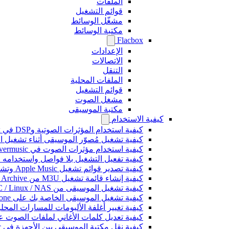
الملفات
قوائم التشغيل
مشغّل الوسائط
مكتبة الوسائط
Flacbox
الإعدادات
الاتصالات
التنقل
الملفات المحلية
قوائم التشغيل
مشغل الصوت
مكتبة الموسيقى
كيفية الاستخدام
كيفية استخدام المؤثرات الصوتية وDSP في Flacbox: الضاغط، Freeverb، Crossfeed، Echo، تسوية مستوى الصوت، والمزيد
كيفية تشغيل مُصوّر الموسيقى أثناء تشغيل الموسيقى على 
كيفية استخدام مؤثرات الصوت في Evermusic: الصدى، والتأخير، والتشويه، والضاغط، والتغذية المتقاطعة، وتسوية مستوى الصوت
كيفية تفعيل التشغيل بلا فواصل واستخدامه في music
كيفية تصدير قوائم تشغيل Apple Music وتشغيلها في Evermusic على Mac
كيفية إنشاء قائمة تشغيل M3U من Internet Archive أو Live Music Archive
كيفية تشغيل الموسيقى من Mac / PC / Linux / NAS على iPhone باستخدام خادم Kodi DLNA
كيفية تشغيل الموسيقى الخاصة بك على iPhone باستخدام CarPlay
كيفية تغيير أغلفة الألبومات للمسارات المحلية على Spotify: دليل خطوة بخطوة (الهاتف
كيفية تعديل كلمات الأغاني لملفات الصوت على iPhone أو
كيفية نقل مكتبة الموسيقى بين الأجهزة في Evermusic: دليل خطوة بخطوة