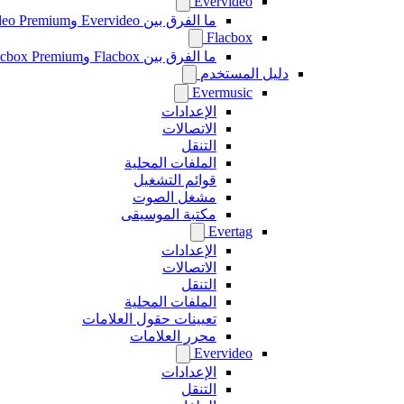
Evervideo
ما الفرق بين Evervideo وEvervideo Premium؟
Flacbox
ما الفرق بين Flacbox وFlacbox Premium؟
دليل المستخدم
Evermusic
الإعدادات
الاتصالات
التنقل
الملفات المحلية
قوائم التشغيل
مشغل الصوت
مكتبة الموسيقى
Evertag
الإعدادات
الاتصالات
التنقل
الملفات المحلية
تعيينات حقول العلامات
محرر العلامات
Evervideo
الإعدادات
التنقل