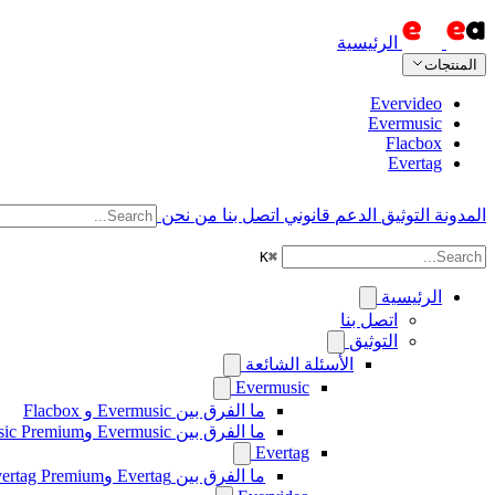
الرئيسية
المنتجات
Evervideo
Evermusic
Flacbox
Evertag
المدونة
التوثيق
الدعم
قانوني
اتصل بنا
من نحن
K
⌘
الرئيسية
اتصل بنا
التوثيق
الأسئلة الشائعة
Evermusic
ما الفرق بين Evermusic و Flacbox
ما الفرق بين Evermusic وEvermusic Premium
Evertag
ما الفرق بين Evertag وEvertag Premium