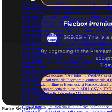
Cum să activați un vizualizator muzical în timp ce redaț
Cum să folosiți efectele de sunet și DSP în Flacbox: Com
Cum activezi și folosești redarea fără pauze în Evermusic
Cum folosești efectele de sunet audio din Evermusic: reve
Cum să exportați playlisturi Apple Music și să le redați
Cum să creezi o listă de redare M3U pentru Internet Arc
Cum să redai muzica de pe Mac / PC / Linux / NAS pe 
Cum să redai propria muzică pe iPhone folosind CarPlay
Cum să schimbi copertele albumelor pentru piesele locale
Cum să editezi versurile pentru fișiere audio pe iPhone
Cum să transferați biblioteca muzicală între dispozitive 
Cum să arhivați (ZIP) liste de redare, albume, artiști și ge
Cum să faci scrobble la istoricul muzical din Evermusic 
Cum să utilizați widgeturile dinamice Acum se redă în E
Ghid pas cu pas: Importarea bibliotecii iCloud în Evermu
Cum să conectezi Synology NAS și să asculți muzică pe
Cum să conectezi stocarea NAS folosind WebDAV și să 
Cum să vizualizați versurile încorporate, comentariile ș
Redarea muzicii offline în Evermusic și Flacbox: descărcați
Cum să exportați colecția de piese în M3U, CSV și TXT
Cum să importați o listă de redare M3U în Evermusic și 
Exportați istoricul complet de ascultare din Evermusic și
Cum să Redai Muzică FLAC (Lossless) pe iPhone-ul M
Cum să transmiți muzică din iCloud Drive pe iPhone sa
Flacbox Select a Premium Plan
Cum să adăugați și să vizualizați comentarii la pistele a