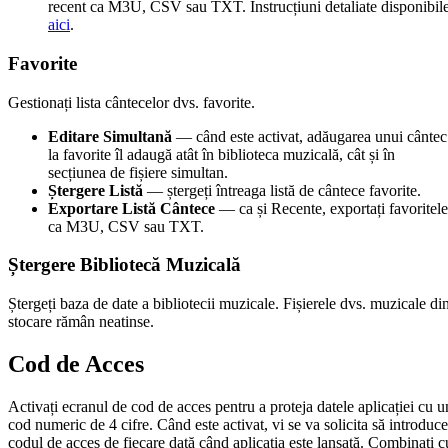
recent ca M3U, CSV sau TXT. Instrucțiuni detaliate disponibil
aici
.
Favorite
Gestionați lista cântecelor dvs. favorite.
Editare Simultană
— când este activat, adăugarea unui cântec
la favorite îl adaugă atât în biblioteca muzicală, cât și în
secțiunea de fișiere simultan.
Ștergere Listă
— ștergeți întreaga listă de cântece favorite.
Exportare Listă Cântece
— ca și Recente, exportați favoritele
ca M3U, CSV sau TXT.
Ștergere Bibliotecă Muzicală
Ștergeți baza de date a bibliotecii muzicale. Fișierele dvs. muzicale di
stocare rămân neatinse.
Cod de Acces
Activați ecranul de cod de acces pentru a proteja datele aplicației cu u
cod numeric de 4 cifre. Când este activat, vi se va solicita să introduce
codul de acces de fiecare dată când aplicația este lansată. Combinați c