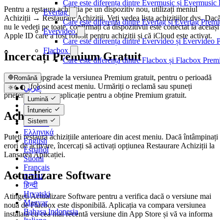
Care este diferența dintre Evermusic și Evermusi
Pentru a restaura achiziția pe un dispozitiv nou, utilizați meniul
Evertag
Achiziții → Restaurare Achiziții. Veți vedea lista achizițiilor dvs. Dac
Care este diferența dintre Evertag și Evertag Prem
nu le vedeți pe toate, confirmați că dispozitivul este conectat la același
Evervideo
Apple ID care a fost folosit pentru achiziții și că iCloud este activat.
Care este diferența dintre Evervideo și Evervideo
Flacbox
Încercați Premium Gratuit
Care este diferența dintre Flacbox și Flacbox Pre
Puteți face upgrade la versiunea Premium gratuit, pentru o perioadă
Română
limitată, folosind acest meniu. Urmăriți o reclamă sau spuneți
عربي
prietenilor despre aplicație pentru a obține Premium gratuit.
Català
Lumină
Čeština
Întuneric
Achiziții
Dansk
Sistem
Deutsch
Ελληνικά
Puteți restaura achizițiile anterioare din acest meniu. Dacă întâmpinați
English
erori de activare, încercați să activați opțiunea Restaurare Achiziții la
Español
Lansarea Aplicației.
Suomi
Français
Actualizare Software
עברית
हिन्दी
Hrvatski
Atingeți Actualizare Software pentru a verifica dacă o versiune mai
Magyar
nouă de Flacbox este disponibilă. Aplicația va compara versiunea
Bahasa Indonesia
instalată cu cea mai recentă versiune din App Store și vă va informa