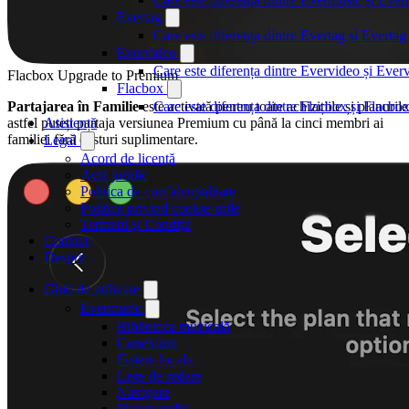
Evertag
Care este diferența dintre Evertag și Evert
Evervideo
Care este diferența dintre Evervideo și Eve
Flacbox Upgrade to Premium
Flacbox
Partajarea în Familie
este activată pentru toate achizițiile și planurile
Care este diferența dintre Flacbox și Flacb
astfel puteți partaja versiunea Premium cu până la cinci membri ai
Asistență
familiei fără costuri suplimentare.
Legal
Acord de licență
Aviz juridic
Politica de confidențialitate
Politica privind cookie-urile
Termeni și Condiții
Contact
Despre
Ghid de utilizare
Evermusic
Biblioteca muzicală
Conexiuni
Fișiere locale
Liste de redare
Navigare
Player audio