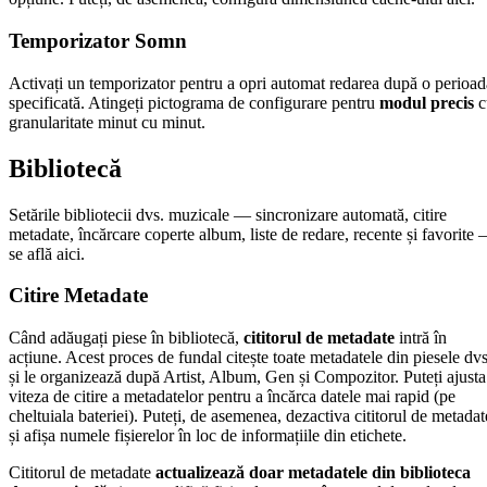
Temporizator Somn
Activați un temporizator pentru a opri automat redarea după o perioad
specificată. Atingeți pictograma de configurare pentru
modul precis
c
granularitate minut cu minut.
Bibliotecă
Setările bibliotecii dvs. muzicale — sincronizare automată, citire
metadate, încărcare coperte album, liste de redare, recente și favorite
se află aici.
Citire Metadate
Când adăugați piese în bibliotecă,
cititorul de metadate
intră în
acțiune. Acest proces de fundal citește toate metadatele din piesele dvs
și le organizează după Artist, Album, Gen și Compozitor. Puteți ajusta
viteza de citire a metadatelor pentru a încărca datele mai rapid (pe
cheltuiala bateriei). Puteți, de asemenea, dezactiva cititorul de metadat
și afișa numele fișierelor în loc de informațiile din etichete.
Cititorul de metadate
actualizează doar metadatele din biblioteca