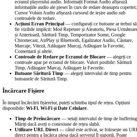
ecranul playerului audio. Informații Format Audio afișează
informațiile audio ale piesei în curs de redare deasupra copertei;
Cursor Volum Audio afișează cursorul de ieșire audio sub
controalele de redare.
Acțiuni Ecran Principal
— configurați ce butoane ar trebui să
fie vizibile implicit: Mod Repetare și Aleatoriu, Piesa Următoar
și Anterioară, Săritură Timp, Temporizator Somn, Google
Chromecast, AirPlay și Bluetooth, Egalizator Audio, Căutare,
Marcaje, Viteză, Adăugare Marcaj, Adăugare la Favorite,
Comentarii și altele.
Controale de Redare pe Ecranul de Blocare
— alegeți ce
controale apar pe ecranul de blocare. Valori posibile: Săritură
Timp, Adăugare Marcaj, Adăugare la Favorite.
Butoane Săritură Timp
— alegeți intervalul de timp pentru
butoanele de Săritură Timp.
Încărcare Fișiere
În timpul încărcării fișierelor, puteți schimba tipul de rețea. Opțiuni
disponibile:
Wi-Fi
,
Wi-Fi și Date Celulare
.
Timp de Preîncărcare
— setați intervalul de timp de buffering
Măriți dacă aveți o conexiune de rețea slabă.
Utilizare URL Direct
— când este activat, se folosește un UR
direct pentru a încărca piesa dacă serverul îl suportă. Poate