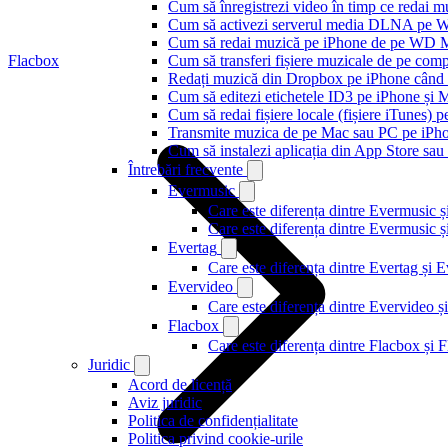
Cum să înregistrezi video în timp ce redai 
Cum să activezi serverul media DLNA pe Wi
Cum să redai muzică pe iPhone de pe WD
Flacbox
Cum să transferi fișiere muzicale de pe com
Redați muzică din Dropbox pe iPhone când s
Cum să editezi etichetele ID3 pe iPhone și 
Cum să redai fișiere locale (fișiere iTunes) 
Transmite muzica de pe Mac sau PC pe iPh
Cum să instalezi aplicația din App Store sau 
Întrebări frecvente
Evermusic
Care este diferența dintre Evermusic 
Care este diferența dintre Evermusic
Evertag
Care este diferența dintre Evertag și
Evervideo
Care este diferența dintre Evervideo
Flacbox
Care este diferența dintre Flacbox și
Juridic
Acord de licență
Aviz juridic
Politica de confidențialitate
Politica privind cookie-urile