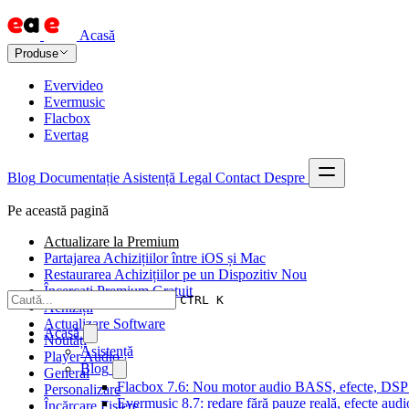
Acasă
Produse
Evervideo
Evermusic
Flacbox
Evertag
Blog
Documentație
Asistență
Legal
Contact
Despre
Pe această pagină
Actualizare la Premium
Partajarea Achizițiilor între iOS și Mac
Restaurarea Achizițiilor pe un Dispozitiv Nou
Încercați Premium Gratuit
CTRL K
Achiziții
Actualizare Software
Acasă
Noutăți
Asistență
Player Audio
Blog
General
Flacbox 7.6: Nou motor audio BASS, efecte, DSP și
Personalizare
Evermusic 8.7: redare fără pauze reală, efecte audi
Încărcare Fișiere