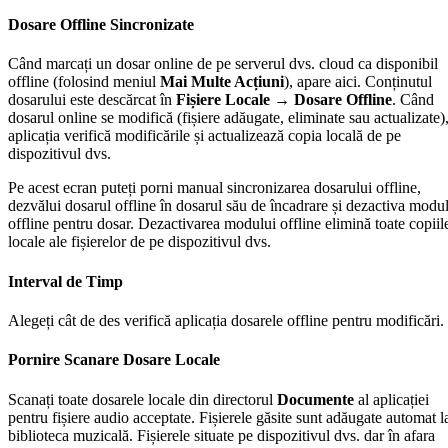
Dosare Offline Sincronizate
Când marcați un dosar online de pe serverul dvs. cloud ca disponibil
offline (folosind meniul
Mai Multe Acțiuni
), apare aici. Conținutul
dosarului este descărcat în
Fișiere Locale → Dosare Offline
. Când
dosarul online se modifică (fișiere adăugate, eliminate sau actualizate)
aplicația verifică modificările și actualizează copia locală de pe
dispozitivul dvs.
Pe acest ecran puteți porni manual sincronizarea dosarului offline,
dezvălui dosarul offline în dosarul său de încadrare și dezactiva modu
offline pentru dosar. Dezactivarea modului offline elimină toate copiil
locale ale fișierelor de pe dispozitivul dvs.
Interval de Timp
Alegeți cât de des verifică aplicația dosarele offline pentru modificări.
Pornire Scanare Dosare Locale
Scanați toate dosarele locale din directorul
Documente
al aplicației
pentru fișiere audio acceptate. Fișierele găsite sunt adăugate automat l
biblioteca muzicală. Fișierele situate pe dispozitivul dvs. dar în afara