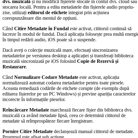
dvs. muzicală
și nu modifică fișierele stocate în contul dvs. cloud sau
stocarea locală. Pentru a edita metadatele din fișierele audio propriu-
zise, utilizați
editorul de etichete
integrat prin acțiunea
corespunzătoare din meniul de opțiuni.
Când
Citire Metadate în Fundal
este activat, cititorul continuă să
lucreze în modul de fundal. Dacă aplicația folosește prea multă energi
în timpul redării audio, iOS poate să o suspende.
Dacă aveți o colecție muzicală mare, efectuați sincronizarea
metadatelor pe versiunea desktop a aplicației și transferați biblioteca
muzicală sincronizată pe iOS folosind
Copie de Rezervă și
Restaurare
.
Când
Normalizare Codare Metadate
este activat, aplicația
normalizează automat codarea metadatelor pentru toate piesele.
Aceasta remediază codările de etichete corupte (de exemplu după
editarea fișierelor pe un PC Windows) și previne apariția caracterelor
incorecte în informațiile pieselor.
Reîncărcare Metadate
marchează fiecare fișier din biblioteca dvs.
muzicală ca având metadate lipsă, ceea ce determină cititorul de
metadate să reîmprospăteze fiecare înregistrare.
Pornire Citire Metadate
declanșează manual cititorul de metadate.
Progresul este afișat sub acțiune.