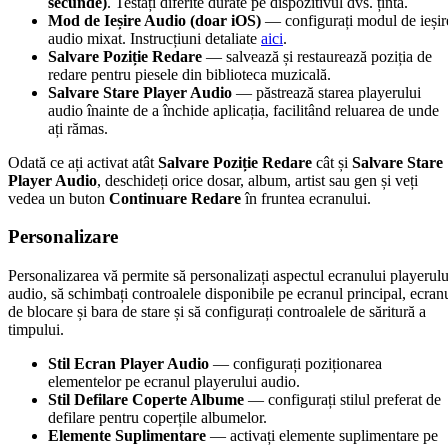
secunde)
. Testați diferite durate pe dispozitivul dvs. țintă.
Mod de Ieșire Audio (doar iOS)
— configurați modul de ieșir
audio mixat. Instrucțiuni detaliate
aici
.
Salvare Poziție Redare
— salvează și restaurează poziția de
redare pentru piesele din biblioteca muzicală.
Salvare Stare Player Audio
— păstrează starea playerului
audio înainte de a închide aplicația, facilitând reluarea de unde
ați rămas.
Odată ce ați activat atât
Salvare Poziție Redare
cât și
Salvare Stare
Player Audio
, deschideți orice dosar, album, artist sau gen și veți
vedea un buton
Continuare Redare
în fruntea ecranului.
Personalizare
Personalizarea vă permite să personalizați aspectul ecranului playerulu
audio, să schimbați controalele disponibile pe ecranul principal, ecran
de blocare și bara de stare și să configurați controalele de săritură a
timpului.
Stil Ecran Player Audio
— configurați poziționarea
elementelor pe ecranul playerului audio.
Stil Defilare Coperte Albume
— configurați stilul preferat de
defilare pentru coperțile albumelor.
Elemente Suplimentare
— activați elemente suplimentare pe