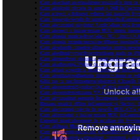
Cum să activați un vizualizator muzical în timp ce
Cum să folosiți efectele de sunet și DSP în Flacbo
Cum activezi și folosești redarea fără pauze în Ev
Cum folosești efectele de sunet audio din Evermusi
Cum să exportați playlisturi Apple Music și să le 
Cum să creezi o listă de redare M3U pentru Intern
Cum să redai muzica de pe Mac / PC / Linux / N
Cum să redai propria muzică pe iPhone folosind C
Cum să schimbi copertele albumelor pentru piesele 
Cum să editezi versurile pentru fișiere audio pe 
Cum să transferați biblioteca muzicală între dispoz
Cum să arhivați (ZIP) liste de redare, albume, artișt
Cum să faci scrobble la istoricul muzical din Ever
Cum să utilizați widgeturile dinamice Acum se red
Ghid pas cu pas: Importarea bibliotecii iCloud în 
Cum să conectezi Synology NAS și să asculți muz
Cum să conectezi stocarea NAS folosind WebDAV 
Cum să vizualizați versurile încorporate, comentar
Redarea muzicii offline în Evermusic și Flacbox: des
Cum să exportați colecția de piese în M3U, CSV 
Cum să importați o listă de redare M3U în Evermu
Exportați istoricul complet de ascultare din Everm
Cum să Redai Muzică FLAC (Lossless) pe iPhon
Cum să transmiți muzică din iCloud Drive pe iPh
Cum să adăugați și să vizualizați comentarii la pi