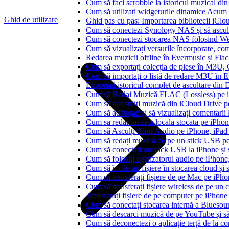
Cum să faci scrobble la istoricul muzical di
Cum să utilizați widgeturile dinamice Acum
Ghid de utilizare
Ghid pas cu pas: Importarea bibliotecii iCl
Cum să conectezi Synology NAS și să ascul
Cum să conectezi stocarea NAS folosind We
Cum să vizualizați versurile încorporate, co
Redarea muzicii offline în Evermusic și Flacbo
Cum să exportați colecția de piese în M3U
Cum să importați o listă de redare M3U în 
Exportați istoricul complet de ascultare din
Cum să Redai Muzică FLAC (Lossless) pe 
Cum să transmiți muzică din iCloud Drive 
Cum să adăugați și să vizualizați comentarii
Cum sa redai muzica locala stocata pe iPho
Cum să Asculți Cărți Audio pe iPhone, iPad
Cum să redați muzică de pe un stick USB p
Cum să conectați un stick USB la iPhone și să
Cum să folosiți egalizatorul audio pe iPhon
Cum să încărcați fișiere în stocarea cloud și
Cum să transferați fișiere de pe Mac pe iPho
Cum să transferați fișiere wireless de pe u
Transferați fișiere de pe computer pe iPhon
Cum să conectați stocarea internă a Blues
Cum să descarci muzică de pe YouTube și să 
Cum să deconectezi o aplicație terță de la c