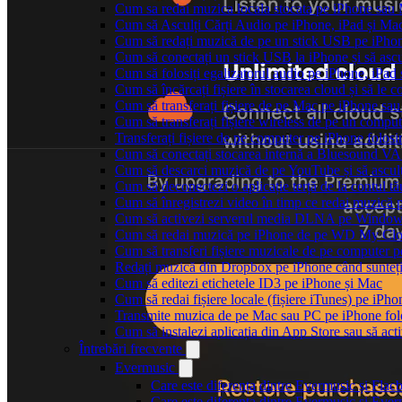
Cum sa redai muzica locala stocata pe iPhone sau
Cum să Asculți Cărți Audio pe iPhone, iPad și Ma
Cum să redați muzică de pe un stick USB pe iPho
Cum să conectați un stick USB la iPhone și să ascul
Cum să folosiți egalizatorul audio pe iPhone, iPa
Cum să încărcați fișiere în stocarea cloud și să le
Cum să transferați fișiere de pe Mac pe iPhone sau
Cum să transferați fișiere wireless de pe un compu
Transferați fișiere de pe computer pe iPhone folo
Cum să conectați stocarea internă a Bluesound V
Cum să descarci muzică de pe YouTube și să asculț
Cum să deconectezi o aplicație terță de la contul t
Cum să înregistrezi video în timp ce redai muzică 
Cum să activezi serverul media DLNA pe Windows 
Cum să redai muzică pe iPhone de pe WD My C
Cum să transferi fișiere muzicale de pe computer 
Redați muzică din Dropbox pe iPhone când sunteți
Cum să editezi etichetele ID3 pe iPhone și Mac
Cum să redai fișiere locale (fișiere iTunes) pe iPh
Transmite muzica de pe Mac sau PC pe iPhone f
Cum să instalezi aplicația din App Store sau să acti
Întrebări frecvente
Evermusic
Care este diferența dintre Evermusic și Flac
Care este diferența dintre Evermusic și Ev