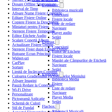
Dosare Offline Sincronizate
Evermusic
Interval de Timp
Biblioteca muzicală
Afișare Nume Fișiere Complete
Conexiuni
Editare Fișiere Online
Fișiere locale
Copiere Fișiere la Deschidere
Liste de redare
Miniaturi pentru Fișiere
Navigare
Ștergere Fișiere Temporare
Player audio
Editor Etichete Audio
Setări
Scalare Copertă Album
Evertag
Actualizare Fișiere Online
Conexiuni
Ștergere Fișier după Editare Online
Editor de Etichete
Butoane Ecran Principal
Fișiere locale
Widget-uri
Mapări ale Câmpurilor de Etichetă
CarPlay
Navigare
Sortare
Setări
Limită de Încărcare Conținut
Evervideo
Culoarea Gradientului Pictogramelor Meniului
Biblioteca Media
Afișare Imagini
Fișiere
Pauză Redare la Conectare
Liste de redare
Wi-Fi Drive
Navigare
Personalizare
Player Media
Pictogramă Aplicație
Setări
Schemă de Culori
Flacbox
Stil de Fundal
Bibliotecă Muzicală