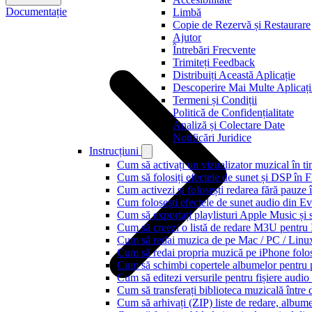
Documentație
Limbă
Copie de Rezervă și Restaurare
Ajutor
Întrebări Frecvente
Trimiteți Feedback
Distribuiți Această Aplicație
Descoperire Mai Multe Aplicați
Termeni și Condiții
Politică de Confidențialitate
Analiză și Colectare Date
Notificări Juridice
Instrucțiuni
Cum să activați un vizualizator muzical în t
Cum să folosiți efectele de sunet și DSP în 
Cum activezi și folosești redarea fără pauze
Cum folosești efectele de sunet audio din Ev
Cum să exportați playlisturi Apple Music și 
Cum să creezi o listă de redare M3U pentru
Cum să redai muzica de pe Mac / PC / Lin
Cum să redai propria muzică pe iPhone folo
Cum să schimbi copertele albumelor pentru pi
Cum să editezi versurile pentru fișiere aud
Cum să transferați biblioteca muzicală între 
Cum să arhivați (ZIP) liste de redare, albume, 