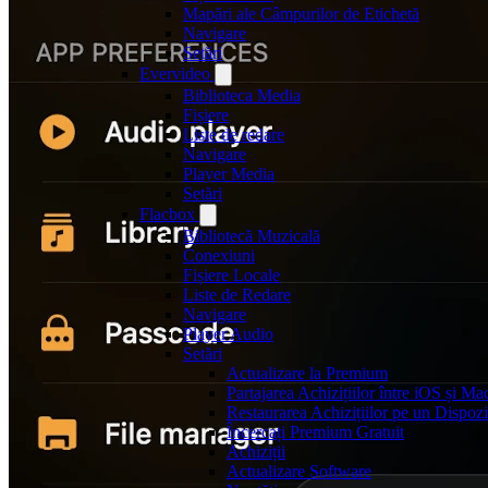
Mapări ale Câmpurilor de Etichetă
Navigare
Setări
Evervideo
Biblioteca Media
Fișiere
Liste de redare
Navigare
Player Media
Setări
Flacbox
Bibliotecă Muzicală
Conexiuni
Fișiere Locale
Liste de Redare
Navigare
Player Audio
Setări
Actualizare la Premium
Partajarea Achizițiilor între iOS și Ma
Restaurarea Achizițiilor pe un Dispoz
Încercați Premium Gratuit
Achiziții
Actualizare Software