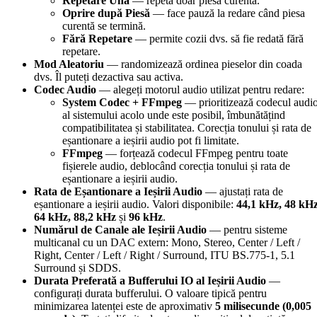
Repetare Una
— repetă doar piesa curentă.
Oprire după Piesă
— face pauză la redare când piesa
curentă se termină.
Fără Repetare
— permite cozii dvs. să fie redată fără
repetare.
Mod Aleatoriu
— randomizează ordinea pieselor din coada
dvs. Îl puteți dezactiva sau activa.
Codec Audio
— alegeți motorul audio utilizat pentru redare:
System Codec + FFmpeg
— prioritizează codecul audi
al sistemului acolo unde este posibil, îmbunătățind
compatibilitatea și stabilitatea. Corecția tonului și rata de
eșantionare a ieșirii audio pot fi limitate.
FFmpeg
— forțează codecul FFmpeg pentru toate
fișierele audio, deblocând corecția tonului și rata de
eșantionare a ieșirii audio.
Rata de Eșantionare a Ieșirii Audio
— ajustați rata de
eșantionare a ieșirii audio. Valori disponibile:
44,1 kHz, 48 kHz
64 kHz, 88,2 kHz
și
96 kHz
.
Numărul de Canale ale Ieșirii Audio
— pentru sisteme
multicanal cu un DAC extern: Mono, Stereo, Center / Left /
Right, Center / Left / Right / Surround, ITU BS.775-1, 5.1
Surround și SDDS.
Durata Preferată a Bufferului IO al Ieșirii Audio
—
configurați durata bufferului. O valoare tipică pentru
minimizarea latenței este de aproximativ
5 milisecunde (0,005