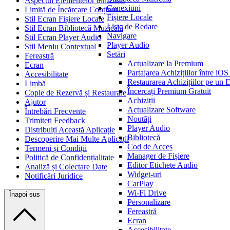
Aspectul Elementelor din Listă
Conexiuni
Limită de Încărcare Conținut
Fișiere Locale
Stil Ecran Fișiere Locale
Liste de Redare
Stil Ecran Bibliotecă Muzicală
Navigare
Stil Ecran Player Audio
Player Audio
Stil Meniu Contextual
Setări
Fereastră
Actualizare la Premium
Ecran
Partajarea Achizițiilor între iO
Accesibilitate
Restaurarea Achizițiilor pe un 
Limbă
Încercați Premium Gratuit
Copie de Rezervă și Restaurare
Achiziții
Ajutor
Actualizare Software
Întrebări Frecvente
Noutăți
Trimiteți Feedback
Player Audio
Distribuiți Această Aplicație
Bibliotecă
Descoperire Mai Multe Aplicații
Cod de Acces
Termeni și Condiții
Manager de Fișiere
Politică de Confidențialitate
Editor Etichete Audio
Analiză și Colectare Date
Widget-uri
Notificări Juridice
CarPlay
Wi-Fi Drive
Înapoi sus
Personalizare
Fereastră
Ecran
Accesibilitate