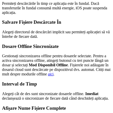
Permiteți descărcările în timp ce aplicația este în fundal. Dacă
transferurile în fundal consumă multă energie, iOS poate suspenda
aplicația.
Salvare Fișiere Descărcate În
Alegeți directorul de descărcări implicit sau permiteți aplicației să vă
întrebe de fiecare dată.
Dosare Offline Sincronizate
Gestionați sincronizarea offline pentru dosarele selectate. Pentru a
activa sincronizarea offline, atingeți butonul cu trei puncte lângă un
dosar și selectați
Mod Disponibil Offline
. Fișierele noi adăugate în
dosarul cloud sunt descărcate pe dispozitivul dvs. automat. Citiți mai
mult despre modurile offline
aici
.
Interval de Timp
Alegeți cât de des sunt sincronizate dosarele offline.
Imediat
declanșează o sincronizare de fiecare dată când deschideți aplicația.
Afișare Nume Fișiere Complete