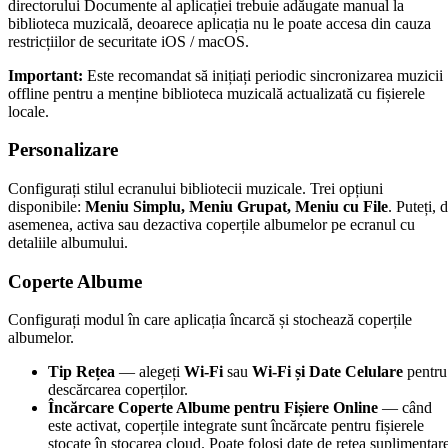
directorului Documente al aplicației trebuie adăugate manual la
biblioteca muzicală, deoarece aplicația nu le poate accesa din cauza
restricțiilor de securitate iOS / macOS.
Important:
Este recomandat să inițiați periodic sincronizarea muzicii
offline pentru a menține biblioteca muzicală actualizată cu fișierele
locale.
Personalizare
Configurați stilul ecranului bibliotecii muzicale. Trei opțiuni
disponibile:
Meniu Simplu, Meniu Grupat, Meniu cu File
. Puteți, 
asemenea, activa sau dezactiva coperțile albumelor pe ecranul cu
detaliile albumului.
Coperte Albume
Configurați modul în care aplicația încarcă și stochează coperțile
albumelor.
Tip Rețea
— alegeți
Wi-Fi
sau
Wi-Fi și Date Celulare
pentru
descărcarea coperților.
Încărcare Coperte Albume pentru Fișiere Online
— când
este activat, coperțile integrate sunt încărcate pentru fișierele
stocate în stocarea cloud. Poate folosi date de rețea suplimentare