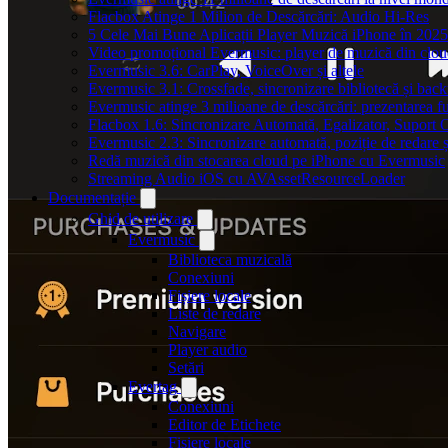
Flacbox Atinge 1 Milion de Descărcări: Audio Hi-Res
5 Cele Mai Bune Aplicații Player Muzică iPhone în 2025
Video promoțional Evermusic: player de muzică din clo
Evermusic 3.6: CarPlay, VoiceOver și altele
Evermusic 3.1: Crossfade, sincronizare bibliotecă și bac
Evermusic atinge 3 milioane de descărcări: prezentarea fu
Flacbox 1.6: Sincronizare Automată, Egalizator, Supor
Evermusic 2.3: Sincronizare automată, poziție de redare ș
Redă muzică din stocarea cloud pe iPhone cu Evermusic
Streaming Audio iOS cu AVAssetResourceLoader
Documentație
Ghid de utilizare
Evermusic
Biblioteca muzicală
Conexiuni
Fișiere locale
Liste de redare
Navigare
Player audio
Setări
Evertag
Conexiuni
Editor de Etichete
Fișiere locale