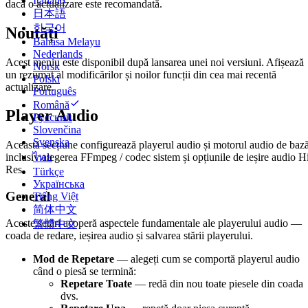
Italiano
dacă o actualizare este recomandată.
日本語
한국어
Noutăți
Bahasa Melayu
Nederlands
Acest meniu este disponibil după lansarea unei noi versiuni. Afișează
Norsk
un rezumat al modificărilor și noilor funcții din cea mai recentă
Polski
actualizare.
Português
Română
Player Audio
Русский
Slovenčina
Svenska
Această secțiune configurează playerul audio și motorul audio de bază
ไทย
inclusiv alegerea FFmpeg / codec sistem și opțiunile de ieșire audio H
Res.
Türkçe
Українська
General
Tiếng Việt
简体中文
Aceste setări acoperă aspectele fundamentale ale playerului audio —
繁體中文
coada de redare, ieșirea audio și salvarea stării playerului.
Mod de Repetare
— alegeți cum se comportă playerul audio
când o piesă se termină:
Repetare Toate
— redă din nou toate piesele din coada
dvs.