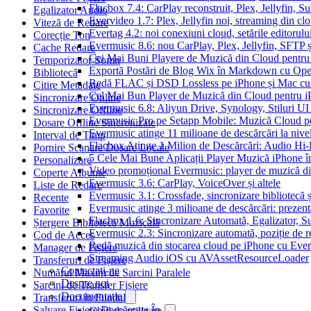
Flacbox 7.4: CarPlay reconstruit, Plex, Jellyfin, 
Egalizator Audio
Evervideo 1.7: Plex, Jellyfin noi, streaming din clo
Viteză de Redare
Evertag 4.2: noi conexiuni cloud, setările editorulu
Corecție Ton
Evermusic 8.6: nou CarPlay, Plex, Jellyfin, SFTP ș
Cache Redare
Cei Mai Buni Playere de Muzică din Cloud pentru
Temporizator Somn
Exportă Postări de Blog Wix în Markdown cu Op
Bibliotecă
Redă FLAC și DSD Lossless pe iPhone și Mac cu
Citire Metadate
Cel Mai Bun Player de Muzică din Cloud pentru i
Sincronizare Online
Evermusic 6.8: Aliyun Drive, Synology, Stiluri UI
Sincronizare Offline
Evermusic Pro pe Setapp Mobile: Muzică Cloud p
Dosare Offline Sincronizate
Evermusic atinge 11 milioane de descărcări la nive
Interval de Timp
Flacbox Atinge 1 Milion de Descărcări: Audio Hi
Pornire Scanare Dosare Locale
5 Cele Mai Bune Aplicații Player Muzică iPhone î
Personalizare
Video promoțional Evermusic: player de muzică d
Coperte Albume
Evermusic 3.6: CarPlay, VoiceOver și altele
Liste de Redare
Evermusic 3.1: Crossfade, sincronizare bibliotecă 
Recente
Evermusic atinge 3 milioane de descărcări: prezenta
Favorite
Flacbox 1.6: Sincronizare Automată, Egalizator,
Ștergere Bibliotecă Muzicală
Evermusic 2.3: Sincronizare automată, poziție de re
Cod de Acces
Redă muzică din stocarea cloud pe iPhone cu Eve
Manager de Fișiere
Streaming Audio iOS cu AVAssetResourceLoader
Transferuri de Fișiere
Contactați-ne
Numărul Maxim de Sarcini Paralele
Despre noi
Sarcini de Transfer Fișiere
Documentație
Transferuri în Fundal
Salvare Fișiere Descărcate În
Ghid de utilizare