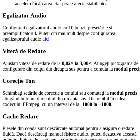
accelera încărcarea, dar poate afecta stabilitatea.
Egalizator Audio
Configurați egalizatorul audio cu 10 benzi, presetările și
preamplificatorul. Puteți citi mai mult despre configurarea
egalizatorului audio
aici
.
Viteză de Redare
Ajustați viteza de redare de la
0,02× la 3,00×
. Atingeți pictograma de
configurare din colțul din dreapta sus pentru a comuta la
modul preci
Corecție Ton
Schimbați setările de corecție a tonului sau comutați la
modul precis
atingând butonul din colțul din dreapta sus. Disponibil în calea
codecului FFmpeg, cu un interval de la
-1000 la +1000
.
Cache Redare
Piesele din coadă sunt descărcate automat pentru a asigura o redare
fluidă. Dacă descărcați manual fișiere audio, puteți dezactiva această
opțiune. Puteți, de asemenea, configura dimensiunea cache-ului aici.