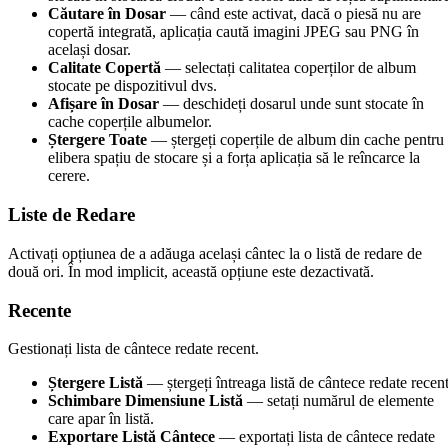
Căutare în Dosar
— când este activat, dacă o piesă nu are
copertă integrată, aplicația caută imagini JPEG sau PNG în
același dosar.
Calitate Copertă
— selectați calitatea coperților de album
stocate pe dispozitivul dvs.
Afișare în Dosar
— deschideți dosarul unde sunt stocate în
cache coperțile albumelor.
Ștergere Toate
— ștergeți coperțile de album din cache pentru
elibera spațiu de stocare și a forța aplicația să le reîncarce la
cerere.
Liste de Redare
Activați opțiunea de a adăuga același cântec la o listă de redare de
două ori. În mod implicit, această opțiune este dezactivată.
Recente
Gestionați lista de cântece redate recent.
Ștergere Listă
— ștergeți întreaga listă de cântece redate recent
Schimbare Dimensiune Listă
— setați numărul de elemente
care apar în listă.
Exportare Listă Cântece
— exportați lista de cântece redate