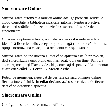
Sincronizare Online
Sincronizarea automată a muzicii online adaugă piese din serviciile
cloud conectate la biblioteca muzicală automat. Pentru a o activa,
deschideți setările bibliotecii muzicale și selectați dosarele de
sincronizare.
Cu această opțiune activată, aplicația scanează dosarele selectate,
identifică fișierele audio acceptate și le adaugă în bibliotecă. Porniți s
opriți sincronizarea cu acțiunea de meniu corespunzătoare.
Sincronizarea online rulează numai când aplicația este în prim-plan,
deci sincronizarea unei biblioteci mari poate dura un timp. Pentru a
accelera, mențineți Flacbox deschis, conectați dispozitivul la alimenta
și activați
Setări → Ecran → Mereu Activ
.
Puteți, de asemenea, alege cât de des rulează sincronizarea online.
Setarea intervalului la
Imediat
declanșează o sincronizare de fiecare
dată când deschideți aplicația.
Sincronizare Offline
Configurați sincronizarea muzicii offline.