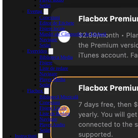
Setări
Evertag
Conexiuni
Editor de Etichete
Fișiere locale
Mapări ale Câmpurilor de Etichetă
Navigare
Setări
Evervideo
Biblioteca Media
Fișiere
Liste de redare
Navigare
Player Media
Setări
Flacbox
Bibliotecă Muzicală
Conexiuni
Fișiere Locale
Liste de Redare
Navigare
Player Audio
Setări
Instrucțiuni