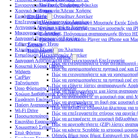
Συγχρονισμένοι Εκτός Σύνδεσης Φάκελοι
Πολιτική Απορρήτου
Χρονικό Διάστημα
Συμφωνία Άδειας Χρήσης
Εμφάνιση Πλήρων Ονομάτων Αρχείων
Προϊόντα
Επεξεργασία Ηλεκτρονικών Αρχείων
Evermusic - Αναπαραγωγή Μουσικής Εκτός Σύνδε
Αντιγραφή Αρχείων κατά το Άνοιγμα
Evertag - Επεξεργαστής ετικετών μουσικής για i
Μικρογραφίες Αρχείων
Evervideo - Πρόγραμμα αναπαραγωγής βίντεο HD
Διαγραφή Προσωρινών Αρχείων
Flacbox - Hi-Res Audio Player για iPhone και Ma
Editor Ετικετών Ήχου
Σχετικά
Κλιμάκωση Εξωφύλλου Άλμπουμ
Τεκμηρίωση
Ενημέρωση Ηλεκτρονικών Αρχείων
Οδηγίες χρήσης
Διαγραφή Αρχείου μετά από Ηλεκτρονική Επεξεργασία
Πώς να ενεργοποιήσετε έναν οπτικοποιητή 
Κουμπιά Κύριας Οθόνης
Πώς να χρησιμοποιήσετε ηχητικά εφέ και D
Widgets
Πώς να ενεργοποιήσετε και να χρησιμοποι
CarPlay
Πώς να χρησιμοποιήσετε τα ηχητικά εφέ στο
Ταξινόμηση
Πώς να εξάγετε λίστες αναπαραγωγής Apple
Όριο Φόρτωσης Περιεχομένου
Πώς να δημιουργήσετε μια λίστα αναπαραγω
Χρώμα Διαβάθμισης Εικονιδίων Μενού
Πώς να αναπαράγετε τη μουσική σας από M
Εμφάνιση Εικόνων
Πώς να αναπαράγετε τη δική σας μουσική σ
Παύση Αναπαραγωγής κατά τη Σύνδεση
Πώς να αλλάξετε εξώφυλλα άλμπουμ για το
Wi-Fi Drive
Πώς να επεξεργαστείτε στίχους για αρχεία
Προσωποποίηση
Πώς να μεταφέρετε τη μουσική βιβλιοθήκη
Εικονίδιο Εφαρμογής
Πώς να αρχειοθετήσετε (ZIP) λίστες αναπα
Χρωματικό Σχήμα
Πώς να κάνετε Scrobble το ιστορικό μουσικ
Στυλ Φόντου
Οδηγός βήμα προς βήμα: Εισαγωγή της βιβλ