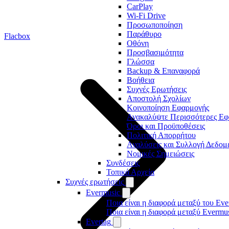
CarPlay
Wi-Fi Drive
Προσωποποίηση
Παράθυρο
Flacbox
Οθόνη
Προσβασιμότητα
Γλώσσα
Backup & Επαναφορά
Βοήθεια
Συχνές Ερωτήσεις
Αποστολή Σχολίων
Κοινοποίηση Εφαρμογής
Ανακαλύψτε Περισσότερες Εφ
Όροι και Προϋποθέσεις
Πολιτική Απορρήτου
Αναλύσεις και Συλλογή Δεδομ
Νομικές Σημειώσεις
Συνδέσεις
Τοπικά Αρχεία
Συχνές ερωτήσεις
Evermusic
Ποια είναι η διαφορά μεταξύ του Eve
Ποια είναι η διαφορά μεταξύ Evermu
Evertag