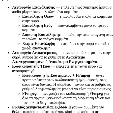
Λειτουργία Επανάληψης
— επιλέξτε πώς συμπεριφέρεται ο
audio player όταν τελειώνει ένα κομμάτι:
Επανάληψη Όλων
— επαναλαμβάνει όλα τα κομμάτια
στην ουρά.
Επανάληψη Ενός
— επαναλαμβάνει μόνο το τρέχον
κομμάτι.
Διακοπή Επανάληψης
— παύει την αναπαραγωγή ότα
τελειώνει το τρέχον κομμάτι.
Χωρίς Επανάληψη
— επιτρέπει στην ουρά να παίξει
χωρίς επανάληψη.
Λειτουργία Ανακατέματος
— τυχαία σειρά κομματιών στην
ουρά. Μπορείτε να το ρυθμίσετε
Ανακάτεμα
Απενεργοποιημένο
ή
Ανακάτεμα Ενεργοποιημένο
.
Κωδικοποιητής Ήχου
— επιλέξτε τη μηχανή ήχου για
αναπαραγωγή:
Κωδικοποιητής Συστήματος + FFmpeg
— δίνει
προτεραιότητα στον κωδικοποιητή ήχου συστήματος
όπου είναι δυνατό. Η διόρθωση τόνου και οι ρυθμίσεις
ρυθμού δειγματοληψίας μπορεί να είναι περιορισμένες.
FFmpeg
— αναγκάζει τον κωδικοποιητή FFmpeg για
όλα τα αρχεία, ξεκλειδώνοντας τη διόρθωση τόνου και
τον ρυθμό δειγματοληψίας.
Ρυθμός Δειγματοληψίας Εξόδου Ήχου
— ρυθμίστε για
βελτιστοποίηση ποιότητας ήχου, ιδιαίτερα χρήσιμο με