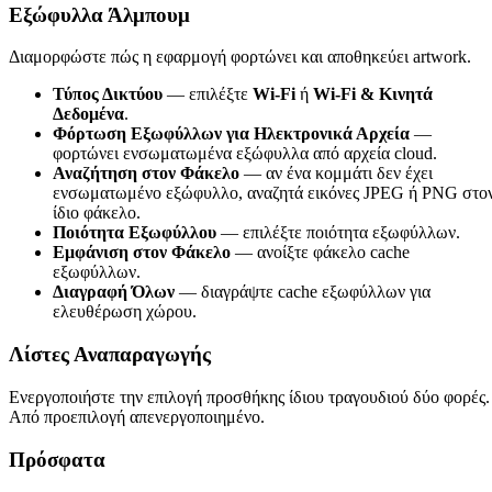
Εξώφυλλα Άλμπουμ
Διαμορφώστε πώς η εφαρμογή φορτώνει και αποθηκεύει artwork.
Τύπος Δικτύου
— επιλέξτε
Wi-Fi
ή
Wi-Fi & Κινητά
Δεδομένα
.
Φόρτωση Εξωφύλλων για Ηλεκτρονικά Αρχεία
—
φορτώνει ενσωματωμένα εξώφυλλα από αρχεία cloud.
Αναζήτηση στον Φάκελο
— αν ένα κομμάτι δεν έχει
ενσωματωμένο εξώφυλλο, αναζητά εικόνες JPEG ή PNG στο
ίδιο φάκελο.
Ποιότητα Εξωφύλλου
— επιλέξτε ποιότητα εξωφύλλων.
Εμφάνιση στον Φάκελο
— ανοίξτε φάκελο cache
εξωφύλλων.
Διαγραφή Όλων
— διαγράψτε cache εξωφύλλων για
ελευθέρωση χώρου.
Λίστες Αναπαραγωγής
Ενεργοποιήστε την επιλογή προσθήκης ίδιου τραγουδιού δύο φορές.
Από προεπιλογή απενεργοποιημένο.
Πρόσφατα