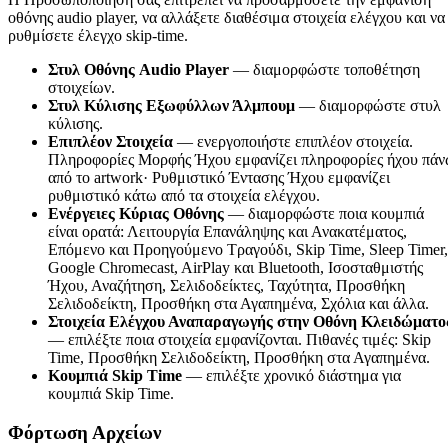
οθόνης audio player, να αλλάξετε διαθέσιμα στοιχεία ελέγχου και να
ρυθμίσετε έλεγχο skip-time.
Στυλ Οθόνης Audio Player
— διαμορφώστε τοποθέτηση
στοιχείων.
Στυλ Κύλισης Εξωφύλλων Άλμπουμ
— διαμορφώστε στυλ
κύλισης.
Επιπλέον Στοιχεία
— ενεργοποιήστε επιπλέον στοιχεία.
Πληροφορίες Μορφής Ήχου εμφανίζει πληροφορίες ήχου πά
από το artwork· Ρυθμιστικό Έντασης Ήχου εμφανίζει
ρυθμιστικό κάτω από τα στοιχεία ελέγχου.
Ενέργειες Κύριας Οθόνης
— διαμορφώστε ποια κουμπιά
είναι ορατά: Λειτουργία Επανάληψης και Ανακατέματος,
Επόμενο και Προηγούμενο Τραγούδι, Skip Time, Sleep Timer,
Google Chromecast, AirPlay και Bluetooth, Ισοσταθμιστής
Ήχου, Αναζήτηση, Σελιδοδείκτες, Ταχύτητα, Προσθήκη
Σελιδοδείκτη, Προσθήκη στα Αγαπημένα, Σχόλια και άλλα.
Στοιχεία Ελέγχου Αναπαραγωγής στην Οθόνη Κλειδώματο
— επιλέξτε ποια στοιχεία εμφανίζονται. Πιθανές τιμές: Skip
Time, Προσθήκη Σελιδοδείκτη, Προσθήκη στα Αγαπημένα.
Κουμπιά Skip Time
— επιλέξτε χρονικό διάστημα για
κουμπιά Skip Time.
Φόρτωση Αρχείων