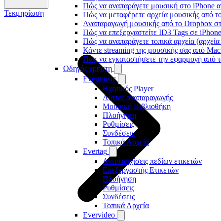
Πώς να αναπαράγετε μουσική στο iPhone
Τεκμηρίωση
Πώς να μεταφέρετε αρχεία μουσικής από το
Αναπαραγωγή μουσικής από το Dropbox στο
Πώς να επεξεργαστείτε ID3 Tags σε iPhon
Πώς να αναπαράγετε τοπικά αρχεία (αρχεία
Κάντε streaming της μουσικής σας από Ma
Πώς να εγκαταστήσετε την εφαρμογή από τ
Οδηγός χρήστη
Evermusic
Ηχητικός Player
Λίστες αναπαραγωγής
Μουσική Βιβλιοθήκη
Πλοήγηση
Ρυθμίσεις
Συνδέσεις
Τοπικά Αρχεία
Evertag
Αντιστοιχίσεις πεδίων ετικετών
Επεξεργαστής Ετικετών
Πλοήγηση
Ρυθμίσεις
Συνδέσεις
Τοπικά Αρχεία
Evervideo