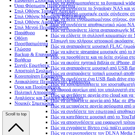
Εμφάνιση Στοιχείων στη Λίστα
Πώς να χρησιμοποιήσετε τα δυναμικά widge
Όριο Φόρτωσης Περιεχομένου
Πώς να συνδέσετε το Synology NAS και να
Στυλ Οθόνης Τοπικών Αρχείων
Αναπαραγωγή μουσικής εκτός σύνδεσης στο
Στυλ Οθόνης Μουσικής Βιβλιοθήκης
Πώς να δείτε ενσωματωμένους στίχους, σχ
Στυλ Οθόνης Audio Player
Πώς να συνδέσετε αποθηκευτικό χώρο NA
Στυλ Μενού Περιβάλλοντος
Πώς να εισαγάγετε λίστα αναπαραγωγής M3
Παράθυρο
Πώς να εξάγετε τη συλλογή κομματιών σε
Οθόνη
Εξαγωγή του πλήρους ιστορικού ακρόασης α
Προσβασιμότητα
Πώς να αναπαράγετε μουσική FLAC (χωρίς
Γλώσσα
Πώς να κάνετε streaming μουσικής από το 
Backup & Επαναφορά
Πώς να προσθέσετε και να δείτε σχόλια στα
Βοήθεια
Πώς να ακούτε ηχητικά βιβλία σε iPhone, 
Συχνές Ερωτήσεις
Πώς να αναπαράγετε μουσική από USB flash
Αποστολή Σχολίων
Πώς να αναπαράγετε τοπική μουσική αποθ
Κοινοποίηση Εφαρμογής
Πώς να συνδέσετε ένα USB flash drive στο 
Ανακαλύψτε Περισσότερες Εφαρμογές
Πώς να χρησιμοποιήσετε τον ισοσταθμιστή 
Όροι και Προϋποθέσεις
Μεταφορά αρχείων από τον υπολογιστή στ
Πολιτική Απορρήτου
Πώς να ανεβάσετε αρχεία στο cloud και να 
Αναλύσεις και Συλλογή Δεδομένων
Πώς να μεταφέρετε αρχεία από Mac σε iPho
Νομικές Σημειώσεις
Πώς να μεταφέρετε αρχεία ασύρματα από υ
Πώς να συνδέσετε τον εσωτερικό αποθηκευ
Scroll to top
Πώς να κατεβάσετε μουσική από το YouTub
Πώς να αποσυνδέσετε μια εφαρμογή τρίτου
Πώς να εγγράψετε βίντεο ενώ παίζει μουσι
Πώς να ενεργοποιήσετε τον DLNA Media Se