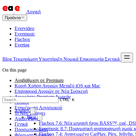
Αρχική
Προϊόντα
Evervideo
Evermusic
Flacbox
Evertag
Blog
Τεκμηρίωση
Υποστήριξη
Νομικά
Επικοινωνία
Σχετικά
On this page
Αναβάθμιση σε Premium
Κοινή Χρήση Αγορών Μεταξύ iOS και Mac
Επαναφορά Αγορών σε Νέα Συσκευή
Δοκιμάστε Premium Δωρεάν
CTRL K
Αγορές
Ενημέρωση Λογισμικού
Αρχική
Τι Νέο Υπάρχει
Blog
Audio Player
Flacbox 7.6: Νέα μηχανή ήχου BASS™, εφέ, DSP
Γενικά
Evermusic 8.7: Πραγματική αναπαραγωγή χωρίς κ
Προσωποποίηση
Flacbox 7.4: Ανανεωμένο CarPlay, Plex, Jellyfin,
Φόρτωση Αρχείων