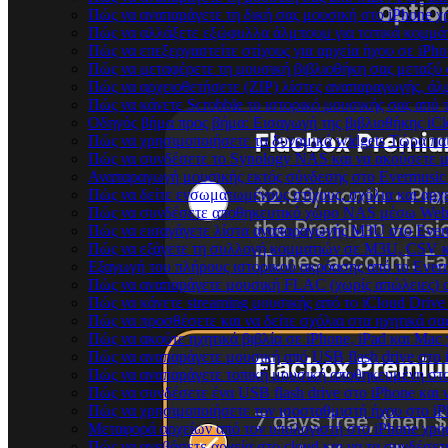
Πώς να αναπαράγετε τη δική σας μουσική στο iPhone χ
Πώς να αλλάξετε εξώφυλλα άλμπουμ για τοπικά κομμάτι
Πώς να επεξεργαστείτε στίχους για αρχεία ήχου σε iP
Πώς να μεταφέρετε τη μουσική βιβλιοθήκη σας μεταξύ
Πώς να αρχειοθετήσετε (ZIP) λίστες αναπαραγωγής, άλμ
Πώς να κάνετε Scrobble το ιστορικό μουσικής σας από τ
Οδηγός βήμα προς βήμα: Εισαγωγή της βιβλιοθήκης iCl
Πώς να χρησιμοποιήσετε τα δυναμικά widgets Τώρα παί
Πώς να συνδέσετε το Synology NAS και να ακούσετε μ
Αναπαραγωγή μουσικής εκτός σύνδεσης στο Evermusic &
Πώς να δείτε ενσωματωμένους στίχους, σχόλια και αρχ
Πώς να συνδέσετε αποθηκευτικό χώρο NAS μέσω WebD
Πώς να εισαγάγετε λίστα αναπαραγωγής M3U στο Everm
Πώς να εξάγετε τη συλλογή κομματιών σε M3U, CSV κ
Εξαγωγή του πλήρους ιστορικού ακρόασης από το Everm
Πώς να αναπαράγετε μουσική FLAC (χωρίς απώλειες) 
Πώς να κάνετε streaming μουσικής από το iCloud Drive
Πώς να προσθέσετε και να δείτε σχόλια στα ηχητικά σα
Πώς να ακούτε ηχητικά βιβλία σε iPhone, iPad και Mac
Πώς να αναπαράγετε μουσική από USB flash drive στο i
Πώς να αναπαράγετε τοπική μουσική αποθηκευμένη στο
Πώς να συνδέσετε ένα USB flash drive στο iPhone και ν
Πώς να χρησιμοποιήσετε τον ισοσταθμιστή ήχου στο iPh
Μεταφορά αρχείων από τον υπολογιστή στο iPhone χρ
Πώς να ανεβάσετε αρχεία στο cloud και να τα συνδέσετε