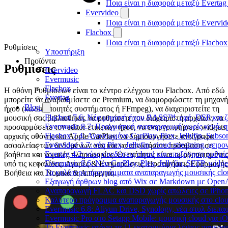
Ποια είναι η διαφορά μεταξύ Evertag
Evervideo
Ποια είναι η διαφορά μεταξύ Evervid
Flacbox
Ποια είναι η διαφορά μεταξύ Flacbox
Ρυθμίσεις
Υποστήριξη
Προϊόντα
Ρυθμίσεις
Evervideo
Evermusic
Flacbox
Η οθόνη Ρυθμίσεων είναι το κέντρο ελέγχου του Flacbox. Από εδώ
Evertag
μπορείτε να αναβαθμίσετε σε Premium, να διαμορφώσετε τη μηχανή
Blog
ήχου (κωδικοποιητές συστήματος ή FFmpeg), να διαχειριστείτε τη
Flacbox 7.6: Νέα μηχανή ήχου BASS™, εφέ, DSP και ζ
μουσική σας βιβλιοθήκη, να ρυθμίσετε τον διαχειριστή αρχείων, να
Evermusic 8.7: Πραγματική αναπαραγωγή χωρίς κενά, η
προσαρμόσετε τον editor ετικετών ήχου, να ενεργοποιήσετε widgets
Flacbox 7.4: Ανανεωμένο CarPlay, Plex, Jellyfin, Subso
αρχικής οθόνης και Apple CarPlay, να δημιουργήσετε αντίγραφα
Evervideo 1.7: νέα Plex, Jellyfin, cloud streaming, χει
ασφαλείας των δεδομένων σας και να αποκτήσετε πρόσβαση σε
Evertag 4.2: νέες συνδέσεις cloud και επεξήγηση ρυθμ
βοήθεια και νομικές πληροφορίες. Οι ενότητες είναι ομαδοποιημένες
Evermusic 8.6: Νέο CarPlay, Plex, Jellyfin, SFTP, widge
υπό τις κεφαλίδες: Αγορές & Ενημερώσεις, Προτιμήσεις Εφαρμογής
Τα καλύτερα προγράμματα αναπαραγωγής μουσικής clou
Βοήθεια και Νομικά & Απόρρητο.
Εξαγωγή άρθρων blog από Wix σε Markdown με Open
Αναπαραγωγή FLAC και DSD χωρίς απώλειες σε iPhon
Καλύτερο πρόγραμμα αναπαραγωγής μουσικής στο cloud
Evermusic 6.8: Aliyun Drive, Synology, νέα στυλ διεπα
Evermusic Pro στο Setapp Mobile: μουσική cloud για i
Το Evermusic φτάνει τα 11 εκατομμύρια λήψεις παγκοσ