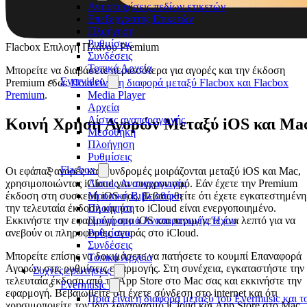
Αντιστοιχίσεις πεδίων ετικετών
Επεξεργαστής Ετικετών
Πλοήγηση
Ρυθμίσεις
Flacbox Επιλογή Πλάνου Premium
Συνδέσεις
Τοπικά Αρχεία
Μπορείτε να διαβάσετε περισσότερα για αγορές και την έκδοση
Evervideo
Premium εδώ:
Ποια είναι η διαφορά μεταξύ Flacbox και Flacbox
Premium
.
Media Player
Αρχεία
Λίστες αναπαραγωγής
Κοινή Χρήση Αγορών Μεταξύ iOS και Ma
Μεσοθήκη
Πλοήγηση
Ρυθμίσεις
Flacbox
Οι εφάπαξ αγορές και συνδρομές μοιράζονται μεταξύ iOS και Mac,
Λίστες Αναπαραγωγής
χρησιμοποιώντας iCloud για συγχρονισμό. Εάν έχετε την Premium
Μουσική Βιβλιοθήκη
έκδοση στη συσκευή iOS σας, βεβαιωθείτε ότι έχετε εγκατεστημένη
Πλοήγηση
την τελευταία έκδοση και ότι το iCloud είναι ενεργοποιημένο.
Πρόγραμμα Αναπαραγωγής Ήχου
Εκκινήστε την εφαρμογή στο iOS και περιμένετε ένα λεπτό για να
Ρυθμίσεις
ανεβούν οι πληροφορίες αγοράς στο iCloud.
Συνδέσεις
Μπορείτε επίσης να δοκιμάσετε να πατήσετε το κουμπί Επαναφορά
Τοπικά Αρχεία
Αγορών στις ρυθμίσεις εφαρμογής. Στη συνέχεια, εγκαταστήστε την
Συχνές ερωτήσεις
τελευταία έκδοση από το App Store στο Mac σας και εκκινήστε την
Evermusic
εφαρμογή. Βεβαιωθείτε ότι έχετε σύνδεση στο internet και ότι
Ποια είναι η διαφορά μεταξύ του Evermusic και τ
χρησιμοποιείτε τον ίδιο λογαριασμό iCloud και App Store στο Mac