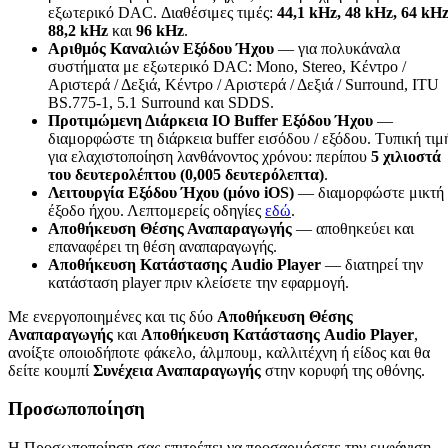
εξωτερικό DAC. Διαθέσιμες τιμές:
44,1 kHz, 48 kHz, 64 kHz
88,2 kHz
και
96 kHz
.
Αριθμός Καναλιών Εξόδου Ήχου
— για πολυκάναλα
συστήματα με εξωτερικό DAC: Mono, Stereo, Κέντρο /
Αριστερά / Δεξιά, Κέντρο / Αριστερά / Δεξιά / Surround, ITU
BS.775-1, 5.1 Surround και SDDS.
Προτιμώμενη Διάρκεια IO Buffer Εξόδου Ήχου
—
διαμορφώστε τη διάρκεια buffer εισόδου / εξόδου. Τυπική τιμ
για ελαχιστοποίηση λανθάνοντος χρόνου: περίπου
5 χιλιοστά
του δευτερολέπτου (0,005 δευτερόλεπτα)
.
Λειτουργία Εξόδου Ήχου (μόνο iOS)
— διαμορφώστε μικτή
έξοδο ήχου. Λεπτομερείς οδηγίες
εδώ
.
Αποθήκευση Θέσης Αναπαραγωγής
— αποθηκεύει και
επαναφέρει τη θέση αναπαραγωγής.
Αποθήκευση Κατάστασης Audio Player
— διατηρεί την
κατάσταση player πριν κλείσετε την εφαρμογή.
Με ενεργοποιημένες και τις δύο
Αποθήκευση Θέσης
Αναπαραγωγής
και
Αποθήκευση Κατάστασης Audio Player
,
ανοίξτε οποιοδήποτε φάκελο, άλμπουμ, καλλιτέχνη ή είδος και θα
δείτε κουμπί
Συνέχεια Αναπαραγωγής
στην κορυφή της οθόνης.
Προσωποποίηση
Η Προσωποποίηση σας επιτρέπει να προσαρμόσετε την εμφάνιση