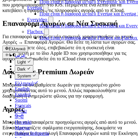
Ποια είναι η διαφορά μεταξύ Evermusic και Eve
που χρησιμοποιήσατε στο iOS. Περιμένετε ένα λεπτό για να
Evertag
κατεβάσει η εφαρμογή τις πληροφορίες αγοράς από το iCloud.
Ποια είναι η διαφορά μεταξύ Evertag και Everta
Evervideo
Επαναφορά Αγορών σε Νέα Συσκευή
Ποια είναι η διαφορά μεταξύ Evervideo και Ever
Flacbox
Για επαναφορά αγοράς σε νέα συσκευή, χρησιμοποιήστε το μενού
Ποια είναι η διαφορά μεταξύ Flacbox και Flacbo
Αγορές → Επαναφορά Αγορών. Θα δείτε τη λίστα των αγορών σας.
Εάν δεν βλέπετε όλες, επιβεβαιώστε ότι η συσκευή είναι
Ελληνικά
συνδεδεμένη με το ίδιο Apple ID που χρησιμοποιήθηκε για τις
عربي
αγορές και βεβαιωθείτε ότι το iCloud είναι ενεργοποιημένο.
Català
Light
Čeština
Dark
Δοκιμάστε Premium Δωρεάν
Dansk
System
Deutsch
Ελληνικά
Μπορείτε να αναβαθμίσετε δωρεάν για περιορισμένο χρόνο
English
χρησιμοποιώντας αυτό το μενού. Απλώς παρακολουθήστε μια
Español
διαφήμιση ή ενημερώστε φίλους για την εφαρμογή.
Suomi
Français
Αγορές
עברית
हिन्दी
Μπορείτε να επαναφέρετε προηγούμενες αγορές από αυτό το μενού.
Hrvatski
Εάν αντιμετωπίζετε σφάλματα ενεργοποίησης, δοκιμάστε να
Magyar
ενεργοποιήσετε την επιλογή Επαναφορά Αγορών κατά την Εκκίνηση
Bahasa Indonesia