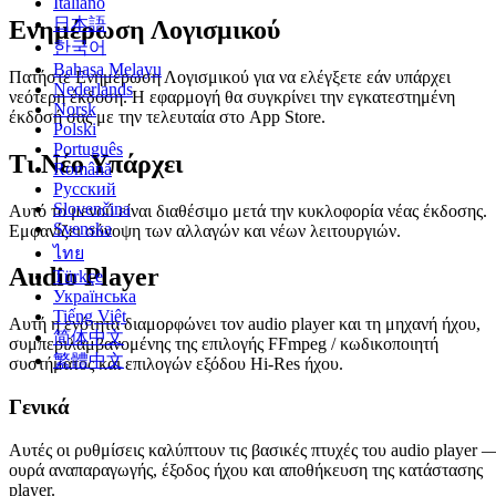
Italiano
日本語
Ενημέρωση Λογισμικού
한국어
Bahasa Melayu
Πατήστε Ενημέρωση Λογισμικού για να ελέγξετε εάν υπάρχει
Nederlands
νεότερη έκδοση. Η εφαρμογή θα συγκρίνει την εγκατεστημένη
Norsk
έκδοσή σας με την τελευταία στο App Store.
Polski
Português
Τι Νέο Υπάρχει
Română
Русский
Slovenčina
Αυτό το μενού είναι διαθέσιμο μετά την κυκλοφορία νέας έκδοσης.
Svenska
Εμφανίζει σύνοψη των αλλαγών και νέων λειτουργιών.
ไทย
Audio Player
Türkçe
Українська
Tiếng Việt
Αυτή η ενότητα διαμορφώνει τον audio player και τη μηχανή ήχου,
简体中文
συμπεριλαμβανομένης της επιλογής FFmpeg / κωδικοποιητή
繁體中文
συστήματος και επιλογών εξόδου Hi-Res ήχου.
Γενικά
Αυτές οι ρυθμίσεις καλύπτουν τις βασικές πτυχές του audio player 
ουρά αναπαραγωγής, έξοδος ήχου και αποθήκευση της κατάστασης
player.