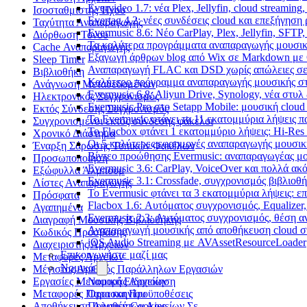
Evervideo 1.7: νέα Plex, Jellyfin, cloud streamin
Ισοσταθμιστής Ήχου
Evertag 4.2: νέες συνδέσεις cloud και επεξήγησ
Ταχύτητα Αναπαραγωγής
Evermusic 8.6: Νέο CarPlay, Plex, Jellyfin, SFTP
Διόρθωση Τόνου
Τα καλύτερα προγράμματα αναπαραγωγής μουσική
Cache Αναπαραγωγής
Εξαγωγή άρθρων blog από Wix σε Markdown με
Sleep Timer
Αναπαραγωγή FLAC και DSD χωρίς απώλειες σε 
Βιβλιοθήκη
Καλύτερο πρόγραμμα αναπαραγωγής μουσικής στο 
Ανάγνωση Μεταδεδομένων
Evermusic 6.8: Aliyun Drive, Synology, νέα στυλ
Ηλεκτρονικός Συγχρονισμός
Evermusic Pro στο Setapp Mobile: μουσική cloud
Εκτός Σύνδεσης Συγχρονισμός
Το Evermusic φτάνει τα 11 εκατομμύρια λήψεις 
Συγχρονισμένοι εκτός σύνδεσης φάκελοι
Το Flacbox φτάνει 1 εκατομμύριο λήψεις: Hi-Res
Χρονικό Διάστημα
Οι 5 καλύτερες εφαρμογές αναπαραγωγής μουσική
Έναρξη Σάρωσης Τοπικών Φακέλων
Βίντεο προώθησης Evermusic: αναπαραγωγέας μο
Προσωποποίηση
Evermusic 3.6: CarPlay, VoiceOver και πολλά ακ
Εξώφυλλα Άλμπουμ
Evermusic 3.1: Crossfade, συγχρονισμός βιβλιοθ
Λίστες Αναπαραγωγής
Το Evermusic φτάνει τα 3 εκατομμύρια λήψεις: 
Πρόσφατα
Flacbox 1.6: Αυτόματος συγχρονισμός, Equalize
Αγαπημένα
Evermusic 2.3: Αυτόματος συγχρονισμός, θέση α
Διαγραφή Μουσικής Βιβλιοθήκης
Αναπαραγωγή μουσικής από αποθήκευση cloud στ
Κωδικός Πρόσβασης
iOS Audio Streaming με AVAssetResourceLoader
Διαχειριστής Αρχείων
Επικοινωνήστε μαζί μας
Μεταφορές Αρχείων
Νομικά
Μέγιστος Αριθμός Παράλληλων Εργασιών
Εργασίες Μεταφοράς Αρχείων
Νομική Ειδοποίηση
Μεταφορές Παρασκηνίου
Όροι και Προϋποθέσεις
Αποθήκευση Ληφθέντων Αρχείων Σε
Πολιτική Cookies