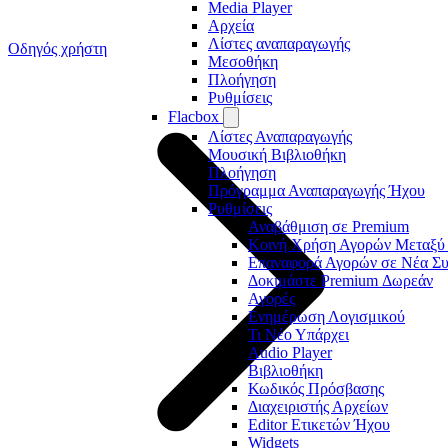
Media Player
Αρχεία
Λίστες αναπαραγωγής
Οδηγός χρήστη
Μεσοθήκη
Πλοήγηση
Ρυθμίσεις
Flacbox
Λίστες Αναπαραγωγής
Μουσική Βιβλιοθήκη
Πλοήγηση
Πρόγραμμα Αναπαραγωγής Ήχου
Ρυθμίσεις
Αναβάθμιση σε Premium
Κοινή Χρήση Αγορών Μεταξύ 
Επαναφορά Αγορών σε Νέα Σ
Δοκιμάστε Premium Δωρεάν
Αγορές
Ενημέρωση Λογισμικού
Τι Νέο Υπάρχει
Audio Player
Βιβλιοθήκη
Κωδικός Πρόσβασης
Διαχειριστής Αρχείων
Editor Ετικετών Ήχου
Widgets