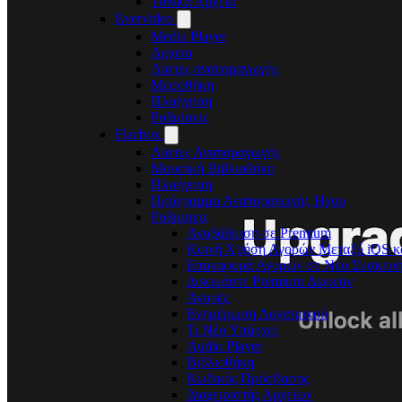
Τοπικά Αρχεία
Evervideo
Media Player
Αρχεία
Λίστες αναπαραγωγής
Μεσοθήκη
Πλοήγηση
Ρυθμίσεις
Flacbox
Λίστες Αναπαραγωγής
Μουσική Βιβλιοθήκη
Πλοήγηση
Πρόγραμμα Αναπαραγωγής Ήχου
Ρυθμίσεις
Αναβάθμιση σε Premium
Κοινή Χρήση Αγορών Μεταξύ iOS κ
Επαναφορά Αγορών σε Νέα Συσκευ
Δοκιμάστε Premium Δωρεάν
Αγορές
Ενημέρωση Λογισμικού
Τι Νέο Υπάρχει
Audio Player
Βιβλιοθήκη
Κωδικός Πρόσβασης
Διαχειριστής Αρχείων