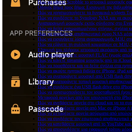
Πώς να κάνετε Scrobble το ιστορικό μουσικής σας
Οδηγός βήμα προς βήμα: Εισαγωγή της βιβλιοθήκη
Πώς να χρησιμοποιήσετε τα δυναμικά widgets Τώρ
Πώς να συνδέσετε το Synology NAS και να ακού
Αναπαραγωγή μουσικής εκτός σύνδεσης στο Everm
Πώς να δείτε ενσωματωμένους στίχους, σχόλια κ
Πώς να συνδέσετε αποθηκευτικό χώρο NAS μέσω
Πώς να εισαγάγετε λίστα αναπαραγωγής M3U στο
Πώς να εξάγετε τη συλλογή κομματιών σε M3U,
Εξαγωγή του πλήρους ιστορικού ακρόασης από το 
Πώς να αναπαράγετε μουσική FLAC (χωρίς απώλε
Πώς να κάνετε streaming μουσικής από το iCloud
Πώς να προσθέσετε και να δείτε σχόλια στα ηχητ
Πώς να ακούτε ηχητικά βιβλία σε iPhone, iPad κ
Πώς να αναπαράγετε μουσική από USB flash drive
Πώς να αναπαράγετε τοπική μουσική αποθηκευμέ
Πώς να συνδέσετε ένα USB flash drive στο iPhone
Πώς να χρησιμοποιήσετε τον ισοσταθμιστή ήχου σ
Μεταφορά αρχείων από τον υπολογιστή στο iPh
Πώς να ανεβάσετε αρχεία στο cloud και να τα συν
Πώς να μεταφέρετε αρχεία από Mac σε iPhone ή 
Πώς να μεταφέρετε αρχεία ασύρματα από υπολογ
Πώς να συνδέσετε τον εσωτερικό αποθηκευτικό 
Πώς να κατεβάσετε μουσική από το YouTube και 
Πώς να αποσυνδέσετε μια εφαρμογή τρίτου μέρο