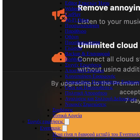
Editor Ετικετών Ήχου
Widgets
CarPlay
Wi-Fi Drive
Προσωποποίηση
Παράθυρο
Οθόνη
Προσβασιμότητα
Γλώσσα
Backup & Επαναφορά
Βοήθεια
Συχνές Ερωτήσεις
Αποστολή Σχολίων
Κοινοποίηση Εφαρμογής
Ανακαλύψτε Περισσότερες Εφαρμογ
Όροι και Προϋποθέσεις
Πολιτική Απορρήτου
Αναλύσεις και Συλλογή Δεδομένων
Νομικές Σημειώσεις
Συνδέσεις
Τοπικά Αρχεία
Συχνές ερωτήσεις
Evermusic
Ποια είναι η διαφορά μεταξύ του Evermusic
Ποια είναι η διαφορά μεταξύ Evermusic κα