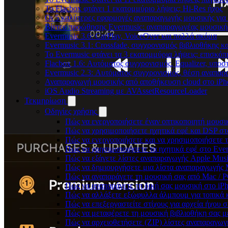
Το Flacbox φτάνει 1 εκατομμύριο λήψεις: Hi-Res ήχος
Οι 5 καλύτερες εφαρμογές αναπαραγωγής μουσικής για 
Βίντεο προώθησης Evermusic: αναπαραγωγέας μουσική
Evermusic 3.6: CarPlay, VoiceOver και πολλά ακόμα
Evermusic 3.1: Crossfade, συγχρονισμός βιβλιοθήκης κ
Το Evermusic φτάνει τα 3 εκατομμύρια λήψεις: επισκό
Flacbox 1.6: Αυτόματος συγχρονισμός, Equalizer, υπο
Evermusic 2.3: Αυτόματος συγχρονισμός, θέση αναπαρα
Αναπαραγωγή μουσικής από αποθήκευση cloud στο iPh
iOS Audio Streaming με AVAssetResourceLoader
Τεκμηρίωση
Οδηγίες χρήσης
Πώς να ενεργοποιήσετε έναν οπτικοποιητή μουσικ
Πώς να χρησιμοποιήσετε ηχητικά εφέ και DSP στο
Πώς να ενεργοποιήσετε και να χρησιμοποιήσετε 
Πώς να χρησιμοποιήσετε τα ηχητικά εφέ στο Everm
Πώς να εξάγετε λίστες αναπαραγωγής Apple Musi
Πώς να δημιουργήσετε μια λίστα αναπαραγωγής M3
Πώς να αναπαράγετε τη μουσική σας από Mac / 
Πώς να αναπαράγετε τη δική σας μουσική στο iP
Πώς να αλλάξετε εξώφυλλα άλμπουμ για τοπικά κ
Πώς να επεξεργαστείτε στίχους για αρχεία ήχου
Πώς να μεταφέρετε τη μουσική βιβλιοθήκη σας 
Πώς να αρχειοθετήσετε (ZIP) λίστες αναπαραγωγή