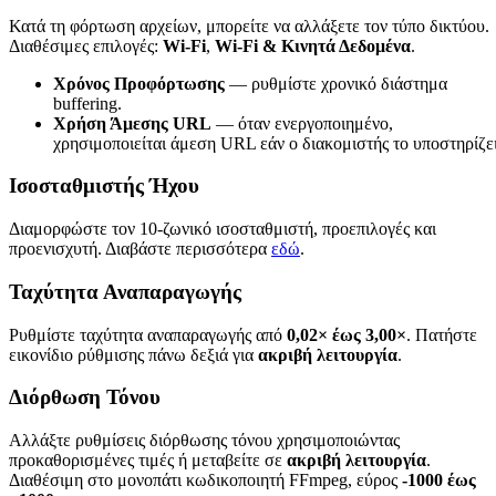
Κατά τη φόρτωση αρχείων, μπορείτε να αλλάξετε τον τύπο δικτύου.
Διαθέσιμες επιλογές:
Wi-Fi
,
Wi-Fi & Κινητά Δεδομένα
.
Χρόνος Προφόρτωσης
— ρυθμίστε χρονικό διάστημα
buffering.
Χρήση Άμεσης URL
— όταν ενεργοποιημένο,
χρησιμοποιείται άμεση URL εάν ο διακομιστής το υποστηρίζει
Ισοσταθμιστής Ήχου
Διαμορφώστε τον 10-ζωνικό ισοσταθμιστή, προεπιλογές και
προενισχυτή. Διαβάστε περισσότερα
εδώ
.
Ταχύτητα Αναπαραγωγής
Ρυθμίστε ταχύτητα αναπαραγωγής από
0,02× έως 3,00×
. Πατήστε
εικονίδιο ρύθμισης πάνω δεξιά για
ακριβή λειτουργία
.
Διόρθωση Τόνου
Αλλάξτε ρυθμίσεις διόρθωσης τόνου χρησιμοποιώντας
προκαθορισμένες τιμές ή μεταβείτε σε
ακριβή λειτουργία
.
Διαθέσιμη στο μονοπάτι κωδικοποιητή FFmpeg, εύρος
-1000 έως