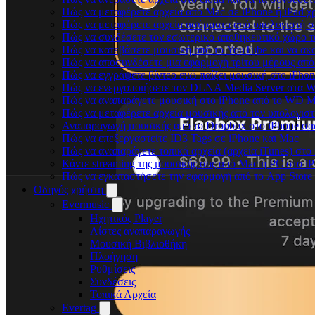
Πώς να μεταφέρετε αρχεία από Mac σε iPhone ή iPad χ
Πώς να μεταφέρετε αρχεία ασύρματα από υπολογιστή σ
Πώς να συνδέσετε τον εσωτερικό αποθηκευτικό χώρο τ
Πώς να κατεβάσετε μουσική από το YouTube και να ακ
Πώς να αποσυνδέσετε μια εφαρμογή τρίτου μέρους από
Πώς να εγγράψετε βίντεο ενώ παίζει μουσική στο iPho
Πώς να ενεργοποιήσετε τον DLNA Media Server στα Wi
Πώς να αναπαράγετε μουσική στο iPhone από το WD 
Πώς να μεταφέρετε αρχεία μουσικής από τον υπολογιστ
Αναπαραγωγή μουσικής από το Dropbox στο iPhone σας
Πώς να επεξεργαστείτε ID3 Tags σε iPhone και Mac
Πώς να αναπαράγετε τοπικά αρχεία (αρχεία iTunes) στο
Κάντε streaming της μουσικής σας από Mac ή PC στο 
Πώς να εγκαταστήσετε την εφαρμογή από το App Store
Οδηγός χρήστη
Evermusic
Ηχητικός Player
Λίστες αναπαραγωγής
Μουσική Βιβλιοθήκη
Πλοήγηση
Ρυθμίσεις
Συνδέσεις
Τοπικά Αρχεία
Evertag