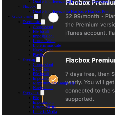
Qual è la differenza tra Evervideo e Evervideo P
Flacbox
Qual è la differenza tra Flacbox e Flacbox Premiu
Guida utente
Evermusic
Connessioni
File locali
Impostazioni
Lettore Audio
Libreria musicale
Navigazione
Playlist
Evertag
Connessioni
Editor tag
File locali
Impostazioni
Mappatura dei Campi Tag
Navigazione
Evervideo
File
Impostazioni
Lettore Media
Libreria Media