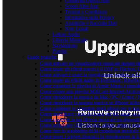
Condividi Questa App
Scopri Altre App
Termini e Condizioni
Informativa sulla Privacy
Analitiche e Raccolta Dati
Note Legali
Lettore Audio
Libreria Musicale
Navigazione
Playlist
Guide pratiche
Come attivare un visualizzatore musicale mentre r
Come usare gli effetti sonori e il DSP in Flacbox
Come attivare e usare la riproduzione gapless in 
Come usare gli effetti audio in Evermusic: Riverb
Come esportare le playlist di Apple Music e ripro
Come creare una playlist M3U per Internet Archiv
Come riprodurre la musica da Mac / PC / Linux 
Come riprodurre la propria musica su iPhone utili
Come cambiare le copertine degli album per le trac
Come modificare i testi dei brani per file audio 
Come trasferire la tua libreria musicale tra dispos
Come archiviare (ZIP) playlist, album, artisti e gene
Come fare lo scrobbling della cronologia musical
Come usare i widget dinamici In riproduzione in 