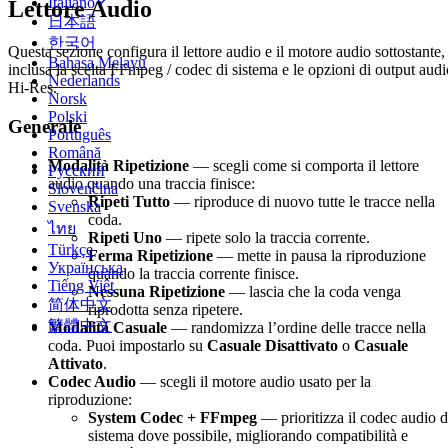
Italiano
Lettore Audio
日本語
한국어
Questa sezione configura il lettore audio e il motore audio sottostante,
Bahasa Melayu
inclusa la scelta FFmpeg / codec di sistema e le opzioni di output audi
Nederlands
Hi-Res.
Norsk
Polski
Generale
Português
Română
Modalità Ripetizione
— scegli come si comporta il lettore
Русский
audio quando una traccia finisce:
Slovenčina
Ripeti Tutto
— riproduce di nuovo tutte le tracce nella
Svenska
coda.
ไทย
Ripeti Uno
— ripete solo la traccia corrente.
Türkçe
Ferma Ripetizione
— mette in pausa la riproduzione
Українська
quando la traccia corrente finisce.
Tiếng Việt
Nessuna Ripetizione
— lascia che la coda venga
简体中文
riprodotta senza ripetere.
繁體中文
Modalità Casuale
— randomizza l’ordine delle tracce nella
coda. Puoi impostarlo su
Casuale Disattivato
o
Casuale
Attivato
.
Codec Audio
— scegli il motore audio usato per la
riproduzione:
System Codec + FFmpeg
— prioritizza il codec audio d
sistema dove possibile, migliorando compatibilità e