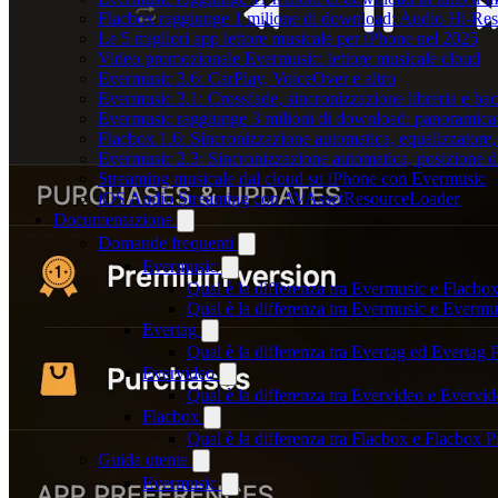
Flacbox raggiunge 1 milione di download: Audio Hi-Res
Le 5 migliori app lettore musicale per iPhone nel 2025
Video promozionale Evermusic: lettore musicale cloud
Evermusic 3.6: CarPlay, VoiceOver e altro
Evermusic 3.1: Crossfade, sincronizzazione libreria e ba
Evermusic raggiunge 3 milioni di download: panoramica d
Flacbox 1.6: Sincronizzazione automatica, equalizzator
Evermusic 2.3: Sincronizzazione automatica, posizione di
Streaming musicale dal cloud su iPhone con Evermusic
iOS Audio Streaming con AVAssetResourceLoader
Documentazione
Domande frequenti
Evermusic
Qual è la differenza tra Evermusic e Flacbo
Qual è la differenza tra Evermusic e Everm
Evertag
Qual è la differenza tra Evertag ed Evertag
Evervideo
Qual è la differenza tra Evervideo e Everv
Flacbox
Qual è la differenza tra Flacbox e Flacbox
Guida utente
Evermusic