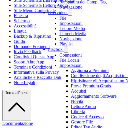
Stile Schermata Libreria Musicale
Mappatura dei Campi Tag
Stile Schermata Lettore Audio
Navigazione
Stile Menu Contestuale
Evervideo
Finestra
File
Schermo
Impostazioni
Accessibilità
Lettore Media
Lingua
Libreria Media
Backup & Ripristino
Navigazione
Guida
Playlist
Domande Frequenti
Flacbox
Invia Feedback
Connessioni
Condividi Questa App
File Locali
Scopri Altre App
Impostazioni
Termini e Condizioni
Aggiorna a Premium
Informativa sulla Privacy
Condivisione degli Acquisti tr
Analitiche e Raccolta Dati
Ripristinare gli Acquisti su un
Note Legali
Prova Premium Gratis
Acquisti
Torna all'inizio
Aggiornamento Software
Novità
Lettore Audio
Libreria
Codice d’Accesso
Gestore File
Documentazione
Editor Tag Audio