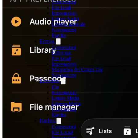
Connessioni
File locali
Impostazioni
Lettore Audio
Libreria musicale
Navigazione
Playlist
Evertag
Connessioni
Editor tag
File locali
Impostazioni
Mappatura dei Campi Tag
Navigazione
Evervideo
File
Impostazioni
Lettore Media
Libreria Media
Navigazione
Playlist
Flacbox
Connessioni
File Locali
Impostazioni