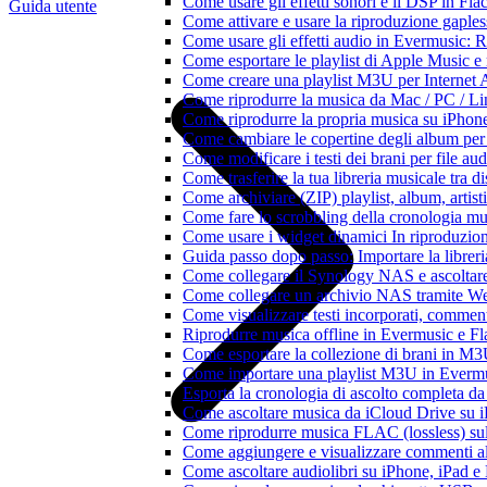
Come usare gli effetti sonori e il DSP in F
Guida utente
Come attivare e usare la riproduzione gaple
Come usare gli effetti audio in Evermusic:
Come esportare le playlist di Apple Music e
Come creare una playlist M3U per Internet 
Come riprodurre la musica da Mac / PC / 
Come riprodurre la propria musica su iPhon
Come cambiare le copertine degli album per l
Come modificare i testi dei brani per file 
Come trasferire la tua libreria musicale tra 
Come archiviare (ZIP) playlist, album, artisti
Come fare lo scrobbling della cronologia m
Come usare i widget dinamici In riproduzio
Guida passo dopo passo: Importare la librer
Come collegare il Synology NAS e ascoltar
Come collegare un archivio NAS tramite W
Come visualizzare testi incorporati, commen
Riprodurre musica offline in Evermusic e Flac
Come esportare la collezione di brani in 
Come importare una playlist M3U in Everm
Esporta la cronologia di ascolto completa d
Come ascoltare musica da iCloud Drive su 
Come riprodurre musica FLAC (lossless) su
Come aggiungere e visualizzare commenti al
Come ascoltare audiolibri su iPhone, iPad 