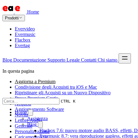
Home
Prodotti
Evervideo
Evermusic
Flacbox
Evertag
Blog
Documentazione
Supporto
Legale
Contatti
Chi siamo
In questa pagina
Aggiorna a Premium
Condivisione degli Acquisti tra iOS e Mac
Ripristinare gli Acquisti su un Nuovo Dispositivo
Prova Premium Gratis
CTRL K
Acquisti
Aggiornamento Software
Home
Novità
Assistenza
Lettore Audio
Blog
Generale
Flacbox 7.6: nuovo motore audio BASS, effetti, DS
Personalizzazione
Evermusic 8.7: vera riproduzione gapless, effetti 
Caricamento File