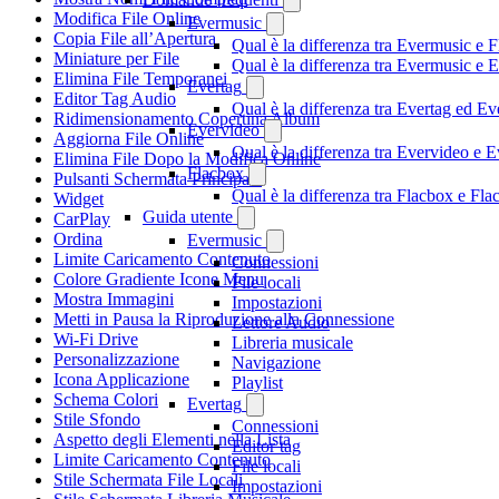
Modifica File Online
Evermusic
Copia File all’Apertura
Qual è la differenza tra Evermusic e 
Miniature per File
Qual è la differenza tra Evermusic e
Elimina File Temporanei
Evertag
Editor Tag Audio
Qual è la differenza tra Evertag ed E
Ridimensionamento Copertina Album
Evervideo
Aggiorna File Online
Qual è la differenza tra Evervideo e
Elimina File Dopo la Modifica Online
Flacbox
Pulsanti Schermata Principale
Qual è la differenza tra Flacbox e F
Widget
Guida utente
CarPlay
Ordina
Evermusic
Limite Caricamento Contenuto
Connessioni
Colore Gradiente Icone Menu
File locali
Mostra Immagini
Impostazioni
Metti in Pausa la Riproduzione alla Connessione
Lettore Audio
Wi-Fi Drive
Libreria musicale
Personalizzazione
Navigazione
Icona Applicazione
Playlist
Schema Colori
Evertag
Stile Sfondo
Connessioni
Aspetto degli Elementi nella Lista
Editor tag
Limite Caricamento Contenuto
File locali
Stile Schermata File Locali
Impostazioni