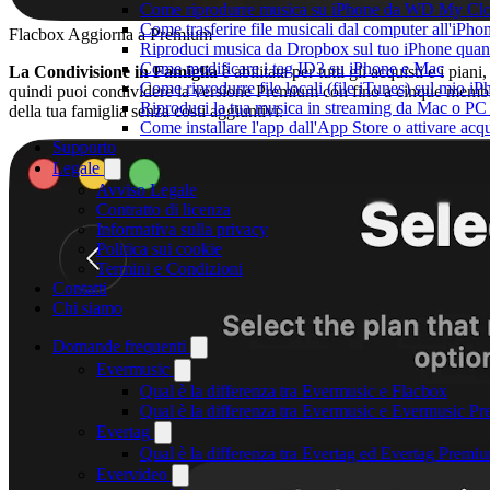
Come riprodurre musica su iPhone da WD My C
Come trasferire file musicali dal computer all'iP
Flacbox Aggiorna a Premium
Riproduci musica da Dropbox sul tuo iPhone quand
Come modificare i tag ID3 su iPhone e Mac
La Condivisione in Famiglia
è abilitata per tutti gli acquisti e i piani,
Come riprodurre file locali (file iTunes) sul mio i
quindi puoi condividere la versione Premium con fino a cinque memb
Riproduci la tua musica in streaming da Mac o 
della tua famiglia senza costi aggiuntivi.
Come installare l'app dall'App Store o attivare acq
Supporto
Legale
Avviso Legale
Contratto di licenza
Informativa sulla privacy
Politica sui cookie
Termini e Condizioni
Contatti
Chi siamo
Domande frequenti
Evermusic
Qual è la differenza tra Evermusic e Flacbox
Qual è la differenza tra Evermusic e Evermusic P
Evertag
Qual è la differenza tra Evertag ed Evertag Premi
Evervideo