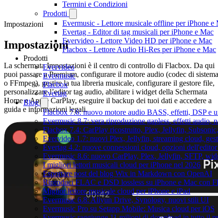
Termini e Condizioni
Prodotti
Evermusic - Lettore musicale offline per iPhone e
Impostazioni
Evertag - Editor di tag musicali per iPhone e Mac
Evervideo - Lettore Video HD per iPhone e Mac
Impostazioni
Flacbox - Lettore Audio Hi-Res per iPhone e Mac
Prodotti
La schermata Impostazioni è il centro di controllo di Flacbox. Da qui
Evervideo
puoi passare a Premium, configurare il motore audio (codec di sistem
Evermusic
o FFmpeg), gestire la tua libreria musicale, configurare il gestore file,
Flacbox
personalizzare l’editor tag audio, abilitare i widget della Schermata
Evertag
Home e Apple CarPlay, eseguire il backup dei tuoi dati e accedere a
Blog
guida e informazioni legali.
Flacbox 7.6: nuovo motore audio BASS, effetti, DSP e un
Evermusic 8.7: vera riproduzione gapless, effetti audio, 
Flacbox 7.4: CarPlay ricostruito, Plex, Jellyfin, Subson
Evervideo 1.7: nuovi Plex, Jellyfin, streaming cloud, gest
Evertag 4.2: nuove connessioni cloud, opzioni dell'editor 
Evermusic 8.6: nuovo CarPlay, Plex, Jellyfin, SFTP, widg
I migliori lettori musicali cloud per iPhone nel 2026
Esportare post del blog Wix in Markdown con OpenAI
Riproduci FLAC e DSD lossless su iPhone e Mac con F
Miglior lettore musicale cloud per iPhone e iPad
Evermusic 6.8: Aliyun Drive, Synology, nuovi stili UI
Evermusic Pro su Setapp Mobile: Musica cloud per iOS
Evermusic raggiunge 11 milioni di download in tutto il 