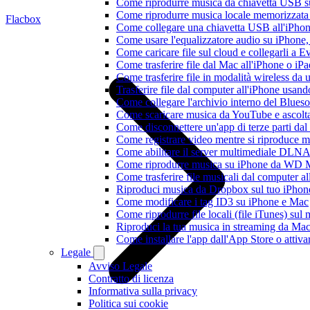
Come riprodurre musica da chiavetta USB 
Come riprodurre musica locale memorizzata
Flacbox
Come collegare una chiavetta USB all'iPhone e
Come usare l'equalizzatore audio su iPhone
Come caricare file sul cloud e collegarli a 
Come trasferire file dal Mac all'iPhone o iP
Come trasferire file in modalità wireless d
Trasferire file dal computer all'iPhone usan
Come collegare l'archivio interno del Blu
Come scaricare musica da YouTube e ascolta
Come disconnettere un'app di terze parti da
Come registrare video mentre si riproduce 
Come abilitare il server multimediale DLNA
Come riprodurre musica su iPhone da WD
Come trasferire file musicali dal computer 
Riproduci musica da Dropbox sul tuo iPhone
Come modificare i tag ID3 su iPhone e Mac
Come riprodurre file locali (file iTunes) sul
Riproduci la tua musica in streaming da M
Come installare l'app dall'App Store o attiv
Legale
Avviso Legale
Contratto di licenza
Informativa sulla privacy
Politica sui cookie