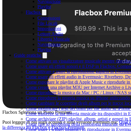
Navigazione
Playlist
Flacbox
Connessioni
File Locali
Impostazioni
Lettore Audio
Libreria Musicale
Navigazione
Playlist
Guide pratiche
Come attivare un visualizzatore musicale mentre riprodu
Come usare gli effetti sonori e il DSP in Flacbox: Comp
Come attivare e usare la riproduzione gapless in Evermus
Come usare gli effetti audio in Evermusic: Riverbero, D
Come esportare le playlist di Apple Music e riprodurle 
Come creare una playlist M3U per Internet Archive o Li
Come riprodurre la musica da Mac / PC / Linux / NAS 
Come riprodurre la propria musica su iPhone utilizzando
Come cambiare le copertine degli album per le tracce loca
Come modificare i testi dei brani per file audio su iPho
Flacbox Seleziona un Piano Premium
Come trasferire la tua libreria musicale tra dispositivi i
Come archiviare (ZIP) playlist, album, artisti e generi in 
Puoi leggere di più sugli acquisti e sulla versione Premium qui:
Qual 
Come fare lo scrobbling della cronologia musicale da Ev
la differenza tra Flacbox e Flacbox Premium
.
Come usare i widget dinamici In riproduzione in Evermu