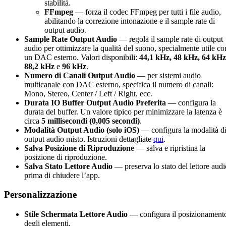
stabilità.
FFmpeg
— forza il codec FFmpeg per tutti i file audio,
abilitando la correzione intonazione e il sample rate di
output audio.
Sample Rate Output Audio
— regola il sample rate di output
audio per ottimizzare la qualità del suono, specialmente utile co
un DAC esterno. Valori disponibili:
44,1 kHz, 48 kHz, 64 kHz
88,2 kHz
e
96 kHz
.
Numero di Canali Output Audio
— per sistemi audio
multicanale con DAC esterno, specifica il numero di canali:
Mono, Stereo, Center / Left / Right, ecc.
Durata IO Buffer Output Audio Preferita
— configura la
durata del buffer. Un valore tipico per minimizzare la latenza è
circa
5 millisecondi (0,005 secondi)
.
Modalità Output Audio (solo iOS)
— configura la modalità d
output audio misto. Istruzioni dettagliate
qui
.
Salva Posizione di Riproduzione
— salva e ripristina la
posizione di riproduzione.
Salva Stato Lettore Audio
— preserva lo stato del lettore audi
prima di chiudere l’app.
Personalizzazione
Stile Schermata Lettore Audio
— configura il posizionament
degli elementi.