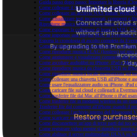
Guida passo dopo passo: Importare la libreria iCl
Come collegare il Synology NAS e ascoltare musi
Come collegare un archivio NAS tramite WebDAV 
Come visualizzare testi incorporati, commenti e f
Riprodurre musica offline in Evermusic e Flacbox: S
Come esportare la collezione di brani in M3U, C
Come importare una playlist M3U in Evermusic e
Esporta la cronologia di ascolto completa da Ever
Come ascoltare musica da iCloud Drive su iPhon
Come riprodurre musica FLAC (lossless) sul mio 
Come aggiungere e visualizzare commenti alle tra
Come ascoltare audiolibri su iPhone, iPad e Mac 
Come riprodurre musica da chiavetta USB su iPh
Come riprodurre musica locale memorizzata sul t
Come collegare una chiavetta USB all'iPhone e ascol
Come usare l'equalizzatore audio su iPhone, iPad
Come caricare file sul cloud e collegarli a Evermu
Come trasferire file dal Mac all'iPhone o iPad usa
Come trasferire file in modalità wireless da un c
Trasferire file dal computer all'iPhone usando il 
Come collegare l'archivio interno del Bluesound
Come scaricare musica da YouTube e ascoltare mus
Come disconnettere un'app di terze parti dal tuo 
Come registrare video mentre si riproduce musica 
Come abilitare il server multimediale DLNA su Wi