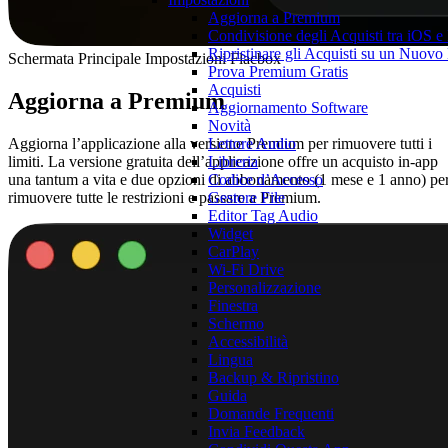
Aggiorna a Premium
Condivisione degli Acquisti tra iOS 
Ripristinare gli Acquisti su un Nuovo
Schermata Principale Impostazioni Flacbox
Prova Premium Gratis
Acquisti
Aggiorna a Premium
Aggiornamento Software
Novità
Aggiorna l’applicazione alla versione Premium per rimuovere tutti i
Lettore Audio
limiti. La versione gratuita dell’applicazione offre un acquisto in-app
Libreria
una tantum a vita e due opzioni di abbonamento (1 mese e 1 anno) pe
Codice d’Accesso
rimuovere tutte le restrizioni e passare a Premium.
Gestore File
Editor Tag Audio
Widget
CarPlay
Wi-Fi Drive
Personalizzazione
Finestra
Schermo
Accessibilità
Lingua
Backup & Ripristino
Guida
Domande Frequenti
Invia Feedback