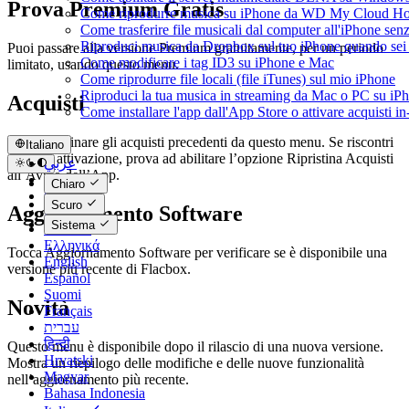
Prova Premium Gratis
Come riprodurre musica su iPhone da WD My Cloud H
Come trasferire file musicali dal computer all'iPhone se
Riproduci musica da Dropbox sul tuo iPhone quando sei 
Puoi passare alla versione Premium gratuitamente, per un periodo
Come modificare i tag ID3 su iPhone e Mac
limitato, usando questo menu.
Come riprodurre file locali (file iTunes) sul mio iPhone
Riproduci la tua musica in streaming da Mac o PC su 
Acquisti
Come installare l'app dall'App Store o attivare acquisti 
Puoi ripristinare gli acquisti precedenti da questo menu. Se riscontri
Italiano
errori di attivazione, prova ad abilitare l’opzione Ripristina Acquisti
عربي
all’Avvio dell’App.
Català
Chiaro
Čeština
Scuro
Aggiornamento Software
Dansk
Sistema
Deutsch
Ελληνικά
Tocca Aggiornamento Software per verificare se è disponibile una
English
versione più recente di Flacbox.
Español
Suomi
Novità
Français
עברית
हिन्दी
Questo menu è disponibile dopo il rilascio di una nuova versione.
Hrvatski
Mostra un riepilogo delle modifiche e delle nuove funzionalità
Magyar
nell’aggiornamento più recente.
Bahasa Indonesia