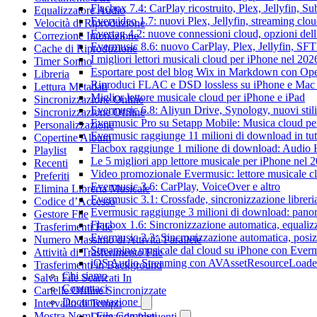
Flacbox 7.4: CarPlay ricostruito, Plex, Jellyfin, 
Equalizzatore Audio
Evervideo 1.7: nuovi Plex, Jellyfin, streaming clou
Velocità di Riproduzione
Evertag 4.2: nuove connessioni cloud, opzioni dell'
Correzione Intonazione
Evermusic 8.6: nuovo CarPlay, Plex, Jellyfin, SFTP
Cache di Riproduzione
I migliori lettori musicali cloud per iPhone nel 202
Timer Sonno
Esportare post del blog Wix in Markdown con O
Libreria
Riproduci FLAC e DSD lossless su iPhone e Mac
Lettura Metadati
Miglior lettore musicale cloud per iPhone e iPad
Sincronizzazione Online
Evermusic 6.8: Aliyun Drive, Synology, nuovi stil
Sincronizzazione Offline
Evermusic Pro su Setapp Mobile: Musica cloud pe
Personalizzazione
Evermusic raggiunge 11 milioni di download in tu
Copertine Album
Flacbox raggiunge 1 milione di download: Audio 
Playlist
Le 5 migliori app lettore musicale per iPhone nel 
Recenti
Video promozionale Evermusic: lettore musicale c
Preferiti
Evermusic 3.6: CarPlay, VoiceOver e altro
Elimina Libreria Musicale
Evermusic 3.1: Crossfade, sincronizzazione libreri
Codice d’Accesso
Evermusic raggiunge 3 milioni di download: panora
Gestore File
Flacbox 1.6: Sincronizzazione automatica, equali
Trasferimenti File
Evermusic 2.3: Sincronizzazione automatica, posiz
Numero Massimo di Attività Parallele
Streaming musicale dal cloud su iPhone con Ever
Attività di Trasferimento File
iOS Audio Streaming con AVAssetResourceLoade
Trasferimenti in Background
Chi siamo
Salva File Scaricati In
Contattaci
Cartelle Offline Sincronizzate
Documentazione
Intervallo di Tempo
Mostra Nomi File Completi
Domande frequenti