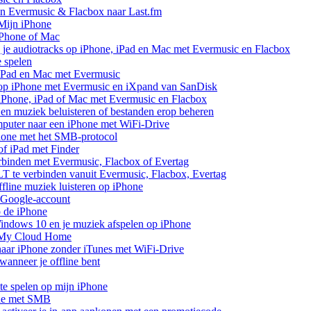
van Evermusic & Flacbox naar Last.fm
Mijn iPhone
iPhone of Mac
 je audiotracks op iPhone, iPad en Mac met Evermusic en Flacbox
e spelen
 iPad en Mac met Evermusic
 op iPhone met Evermusic en iXpand van SanDisk
 iPhone, iPad of Mac met Evermusic en Flacbox
en muziek beluisteren of bestanden erop beheren
mputer naar een iPhone met WiFi-Drive
hone met het SMB-protocol
of iPad met Finder
rbinden met Evermusic, Flacbox of Evertag
 te verbinden vanuit Evermusic, Flacbox, Evertag
line muziek luisteren op iPhone
 Google-account
p de iPhone
ndows 10 en je muziek afspelen op iPhone
 My Cloud Home
aar iPhone zonder iTunes met WiFi-Drive
anneer je offline bent
te spelen op mijn iPhone
one met SMB