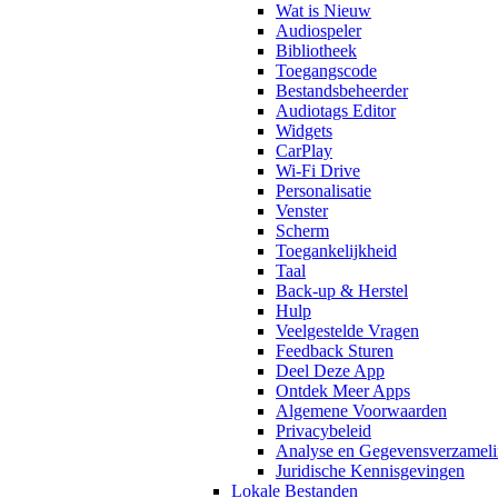
Wat is Nieuw
Audiospeler
Bibliotheek
Toegangscode
Bestandsbeheerder
Audiotags Editor
Widgets
CarPlay
Wi-Fi Drive
Personalisatie
Venster
Scherm
Toegankelijkheid
Taal
Back-up & Herstel
Hulp
Veelgestelde Vragen
Feedback Sturen
Deel Deze App
Ontdek Meer Apps
Algemene Voorwaarden
Privacybeleid
Analyse en Gegevensverzamel
Juridische Kennisgevingen
Lokale Bestanden