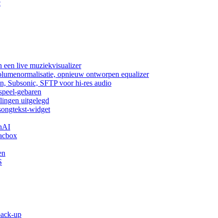
c
 een live muziekvisualizer
volumenormalisatie, opnieuw ontworpen equalizer
n, Subsonic, SFTP voor hi-res audio
fspeel-gebaren
lingen uitgelegd
songtekst-widget
nAI
acbox
en
S
back-up