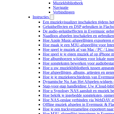
Muziekbibliotheek
Navigatie
Verbindingen
Instructies
Een muziekvisualizer inschakelen tijdens h
Geluidseffecten en DSP gebruiken in Flacb
De audio-geluidseffecten in Evermusic gebr
Naadloos afspelen inschakelen en gebruike
Hoe Apple Music-afspeellijsten exporteren 
Hoe maak je een M3U-afspeellijst voor Inte
Hoe speel je muziek af van Mac / PC / Li
Hoe speel je je eigen muziek af op iPhone 
Hoe albumhoezen wijzigen voor lokale numme
Hoe songteksten bewerken voor audiobest
Hoe u uw muziekbibliotheek tussen apparate
Hoe afspeellijsten, albums, artiesten en gen
Hoe je je muziekgeschiedenis van Evermusic
Dynamische Nu Aan Het Afspelen-widgets g
Stap-voor-stap handleiding: Uw iCloud-bibl
Hoe u Synology NAS aansluit en muziek bel
Hoe bekijk je ingebedde songteksten, opme
Hoe NAS-opslag verbinden via WebDAV en m
Offline muziek afspelen in Evermusic & Fla
Hoe je een trackverzameling exporteert n
Hoe M3U-afspeellijst importeren in Evermu