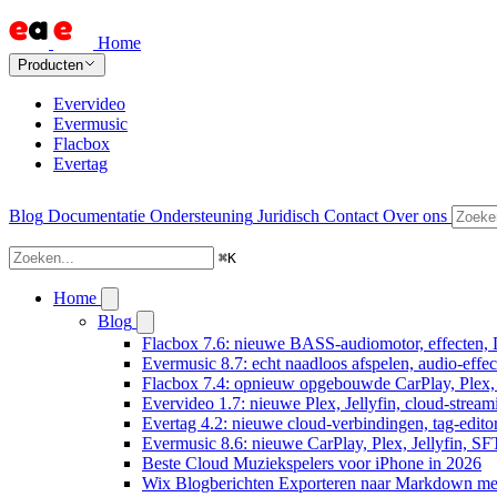
Home
Producten
Evervideo
Evermusic
Flacbox
Evertag
Blog
Documentatie
Ondersteuning
Juridisch
Contact
Over ons
⌘
K
Home
Blog
Flacbox 7.6: nieuwe BASS-audiomotor, effecten, 
Evermusic 8.7: echt naadloos afspelen, audio-effe
Flacbox 7.4: opnieuw opgebouwde CarPlay, Plex, J
Evervideo 1.7: nieuwe Plex, Jellyfin, cloud-stream
Evertag 4.2: nieuwe cloud-verbindingen, tag-editor
Evermusic 8.6: nieuwe CarPlay, Plex, Jellyfin, SF
Beste Cloud Muziekspelers voor iPhone in 2026
Wix Blogberichten Exporteren naar Markdown m