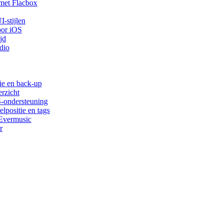
met Flacbox
-stijlen
oor iOS
jd
dio
ie en back-up
rzicht
S-ondersteuning
lpositie en tags
 Evermusic
r