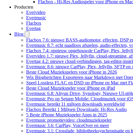
Flacbox - Hi-Res Audiospeler voor iPhone en Ma
Producten
Evervideo
Evermusic
Flacbox
Evertag
Blog
Flacbox 7.6: nieuwe BASS-audiomotor, effecten, DSP en
Evermusic 8.7: echt naadloos afspelen, audio-effecten, 
Flacbox 7.4: opnieuw opgebouwde CarPlay, Plex, Jellyfi
Evervideo 1.7: nieuwe Plex, Jellyfin, cloud-streaming, a
Evertag 4.2: nieuwe cloud-verbindingen, tag-editor-instel
Evermusic 8.6: nieuwe CarPlay, Plex, Jellyfin, SFTP en 
Beste Cloud Muziekspelers voor iPhone in 2026
Wix Blogberichten Exporteren naar Markdown met Ope
Speel Lossless FLAC en DSD op iPhone en Mac met Fl
Beste Cloud Muziekspeler voor iPhone en iPad
Evermusic 6.8: Aliyun Drive, Synology, Nieuwe UI-stijl
Evermusic Pro op Setapp Mobile: Cloudmuziek voor iO
Evermusic bereikt 11 miljoen downloads wereldwijd
Flacbox Bereikt 1 Miljoen Downloads: Hi-Res Audio
5 Beste iPhone Muziekspeler Apps in 2025
Evermusic promotievideo: cloudmuziekspeler
Evermusic 3.6: CarPlay, VoiceOver en meer
Evermusic 3.1: Crossfade, bibliotheeksynchronisatie en 