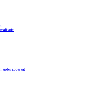
er
malisatie
en ander apparaat