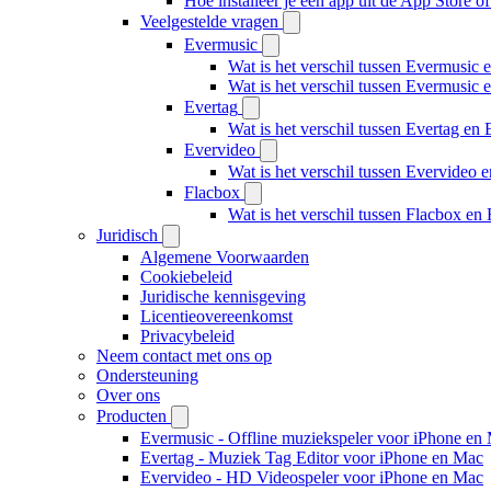
Hoe installeer je een app uit de App Store 
Veelgestelde vragen
Evermusic
Wat is het verschil tussen Evermusic 
Wat is het verschil tussen Evermusic
Evertag
Wat is het verschil tussen Evertag e
Evervideo
Wat is het verschil tussen Evervideo
Flacbox
Wat is het verschil tussen Flacbox e
Juridisch
Algemene Voorwaarden
Cookiebeleid
Juridische kennisgeving
Licentieovereenkomst
Privacybeleid
Neem contact met ons op
Ondersteuning
Over ons
Producten
Evermusic - Offline muziekspeler voor iPhone en
Evertag - Muziek Tag Editor voor iPhone en Mac
Evervideo - HD Videospeler voor iPhone en Mac