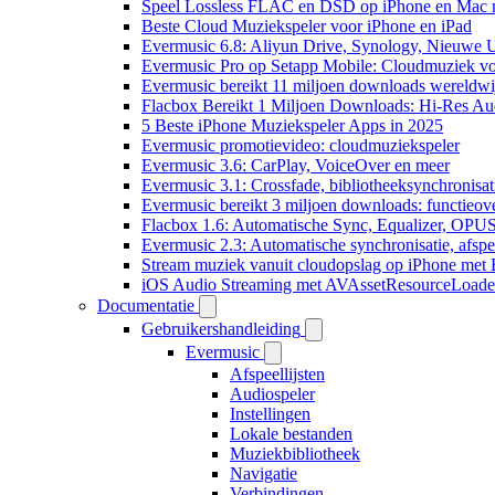
Speel Lossless FLAC en DSD op iPhone en Mac 
Beste Cloud Muziekspeler voor iPhone en iPad
Evermusic 6.8: Aliyun Drive, Synology, Nieuwe UI
Evermusic Pro op Setapp Mobile: Cloudmuziek v
Evermusic bereikt 11 miljoen downloads wereldwi
Flacbox Bereikt 1 Miljoen Downloads: Hi-Res Au
5 Beste iPhone Muziekspeler Apps in 2025
Evermusic promotievideo: cloudmuziekspeler
Evermusic 3.6: CarPlay, VoiceOver en meer
Evermusic 3.1: Crossfade, bibliotheeksynchronisat
Evermusic bereikt 3 miljoen downloads: functieove
Flacbox 1.6: Automatische Sync, Equalizer, OPU
Evermusic 2.3: Automatische synchronisatie, afspee
Stream muziek vanuit cloudopslag op iPhone met
iOS Audio Streaming met AVAssetResourceLoade
Documentatie
Gebruikershandleiding
Evermusic
Afspeellijsten
Audiospeler
Instellingen
Lokale bestanden
Muziekbibliotheek
Navigatie
Verbindingen