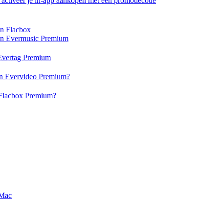
of activeer je in-app aankopen met een promotiecode
en Flacbox
 en Evermusic Premium
n Evertag Premium
 en Evervideo Premium?
n Flacbox Premium?
 Mac