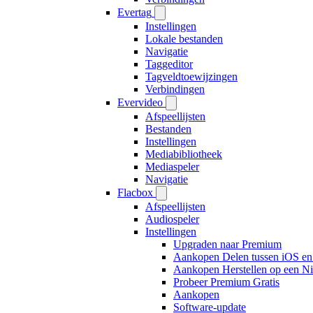
Evertag
Instellingen
Lokale bestanden
Navigatie
Taggeditor
Tagveldtoewijzingen
Verbindingen
Evervideo
Afspeellijsten
Bestanden
Instellingen
Mediabibliotheek
Mediaspeler
Navigatie
Flacbox
Afspeellijsten
Audiospeler
Instellingen
Upgraden naar Premium
Aankopen Delen tussen iOS e
Aankopen Herstellen op een N
Probeer Premium Gratis
Aankopen
Software-update