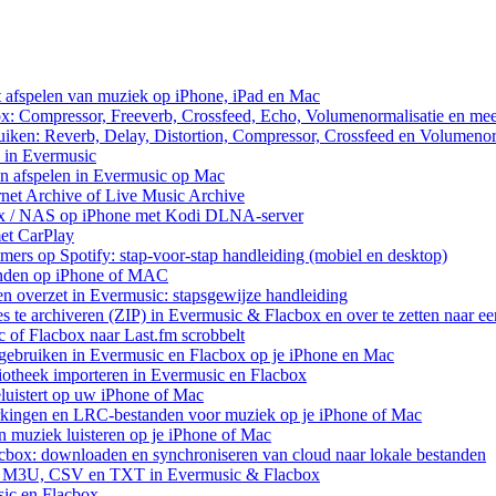
et afspelen van muziek op iPhone, iPad en Mac
ox: Compressor, Freeverb, Crossfeed, Echo, Volumenormalisatie en me
uiken: Reverb, Delay, Distortion, Compressor, Crossfeed en Volumenor
n in Evermusic
en afspelen in Evermusic op Mac
rnet Archive of Live Music Archive
nux / NAS op iPhone met Kodi DLNA-server
met CarPlay
rs op Spotify: stap-voor-stap handleiding (mobiel en desktop)
anden op iPhone of MAC
n overzet in Evermusic: stapsgewijze handleiding
res te archiveren (ZIP) in Evermusic & Flacbox en over te zetten naar e
 of Flacbox naar Last.fm scrobbelt
ebruiken in Evermusic en Flacbox op je iPhone en Mac
iotheek importeren in Evermusic en Flacbox
uistert op uw iPhone of Mac
rkingen en LRC-bestanden voor muziek op je iPhone of Mac
uziek luisteren op je iPhone of Mac
cbox: downloaden en synchroniseren van cloud naar lokale bestanden
aar M3U, CSV en TXT in Evermusic & Flacbox
sic en Flacbox