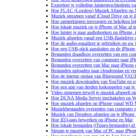
Exporteer je volledige luistergeschiedenis 
Hoe FLAC (Lossless) Muziek Afspelen op 
Muziek streamen vanaf iCloud Drive op je 
Hoe opmerkingen toevoegen en bekijken bij
Hoe lokale muziek op je iPhone of Mac af t
Hoe luister je naar audioboeken op iPhone,
Muziek afspelen vanaf een USB-flashdrive
Hoe de audio-equalizer te gebruiken op uw
Hoe een USB-stick aansluiten op de iPhone 
Bestanden draadloos overzetten van een co
Bestanden overzetten van computer naar iP
Bestanden overzetten van Mac naar iPhone 
Bestanden uploaden naar cloudopslag en ve
Hoe de interne opslag van Bluesound VAULT
Hoe muziek downloaden van YouTube en off
Hoe een app van derden loskoppelen van je
Video opnemen terwijl je muziek afspeelt o
Hoe DLNA Media Server inschakelen op Wi
Hoe muziek afspelen op iPhone vanaf WD
Muziekbestanden overzetten van computer n
Muziek van Dropbox afspelen op je iPhone w
Hoe ID3-tags bewerken op iPhone en Mac
Hoe lokale bestanden (iTunes-bestanden) af 
Stream je muziek van Mac of PC naar iPh