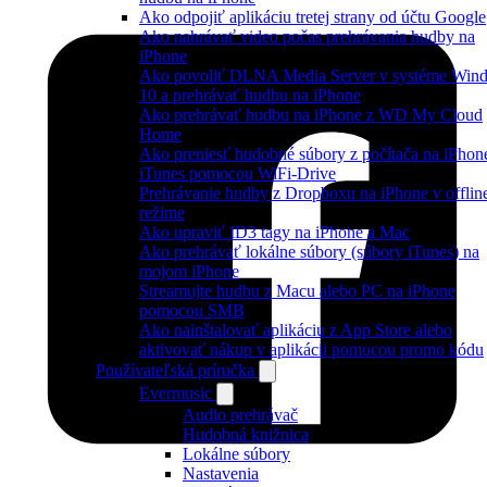
Ako odpojiť aplikáciu tretej strany od účtu Google
Ako nahrávať video počas prehrávania hudby na
iPhone
Ako povoliť DLNA Media Server v systéme Win
10 a prehrávať hudbu na iPhone
Ako prehrávať hudbu na iPhone z WD My Cloud
Home
Ako preniesť hudobné súbory z počítača na iPhon
iTunes pomocou WiFi-Drive
Prehrávanie hudby z Dropboxu na iPhone v offlin
režime
Ako upraviť ID3 tagy na iPhone a Mac
Ako prehrávať lokálne súbory (súbory iTunes) na
mojom iPhone
Streamujte hudbu z Macu alebo PC na iPhone
pomocou SMB
Ako nainštalovať aplikáciu z App Store alebo
aktivovať nákup v aplikácii pomocou promo kódu
Používateľská príručka
Evermusic
Audio prehrávač
Hudobná knižnica
Lokálne súbory
Nastavenia