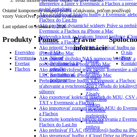
Teraz môžete presunúť bunku na nové miesto.
interpretov a žánre v Evermusic a Flacbox a preni
na iné zariadenie
Ostatné komponenty fungujú podľa očakávania, pričom používajú
Ako scrobblovať históriu hudby z Evermusic aleb
vzory VoiceOver poskytované systémom.
Flacbox do Last.fm
Ako používať dynamické widgety Práve sa prehrá
Last updated on
februára 1, 2020
Evermusic a Flacbox na iPhone a Mac
Sprievodca krok za krokom: Import knižnice iClo
Produkty
Pomoc
Právne
Spoločno
Evermusic a Flacbox
informácie
Ako pripojiť Synology NAS a počúvať hudbu na
Evervideo
FAQ
O nás
iPhone alebo Mac
Evermusic
Návod
Blog
Ako pripojiť úložisko NAS pomocou WebDAV a
Právne
Evertag
Používateľská
Kontakt
počúvať hudbu na iPhone alebo Mac
upozornenie
Flacbox
príručka
Ako zobraziť vložené texty piesní, komentáre a sú
Zásady
Kontaktovať
LRC pre hudbu na iPhone alebo Mac
ochrany
podporu
Prehrávanie offline hudby v Evermusic a Flacbox:
osobných
sťahovanie a synchronizácia z cloudu do lokálnyc
údajov
súborov
Zásady
Ako exportovať kolekciu skladieb do M3U, CSV 
používania
TXT v Evermusic a Flacbox
cookies
Ako importovať zoznam skladieb M3U do Evermu
Obchodné
a Flacbox
podmienky
Exportujte kompletnú históriu počúvania z Evermu
Licenčná
Flacbox do Last.fm
zmluva
Ako prehrávať FLAC (bezstratovú) hudbu na iPh
Ako streamovať hudbu z iCloud Drive na iPhone 