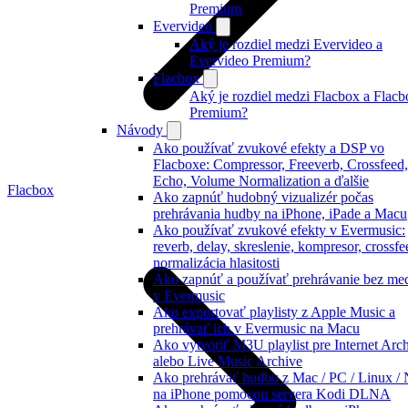
Premium
Evervideo
Aký je rozdiel medzi Evervideo a
Evervideo Premium?
Flacbox
Aký je rozdiel medzi Flacbox a Flacb
Premium?
Návody
Ako používať zvukové efekty a DSP vo
Flacboxe: Compressor, Freeverb, Crossfeed,
Echo, Volume Normalization a ďalšie
Flacbox
Ako zapnúť hudobný vizualizér počas
prehrávania hudby na iPhone, iPade a Macu
Ako používať zvukové efekty v Evermusic:
reverb, delay, skreslenie, kompresor, crossfe
normalizácia hlasitosti
Ako zapnúť a používať prehrávanie bez med
v Evermusic
Ako exportovať playlisty z Apple Music a
prehrávať ich v Evermusic na Macu
Ako vytvoriť M3U playlist pre Internet Arc
alebo Live Music Archive
Ako prehrávať hudbu z Mac / PC / Linux /
na iPhone pomocou servera Kodi DLNA