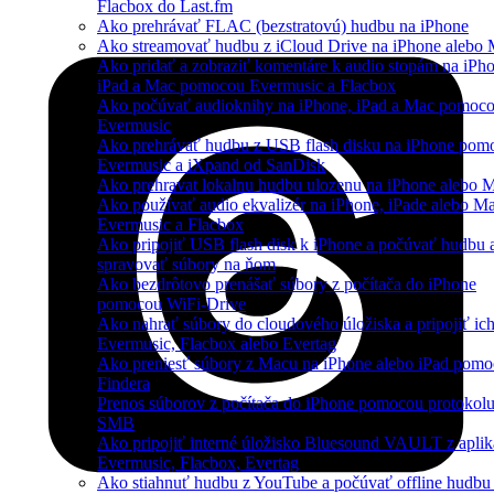
Flacbox do Last.fm
Ako prehrávať FLAC (bezstratovú) hudbu na iPhone
Ako streamovať hudbu z iCloud Drive na iPhone alebo
Ako pridať a zobraziť komentáre k audio stopám na iPho
iPad a Mac pomocou Evermusic a Flacbox
Ako počúvať audioknihy na iPhone, iPad a Mac pomoc
Evermusic
Ako prehrávať hudbu z USB flash disku na iPhone pom
Evermusic a iXpand od SanDisk
Ako prehravat lokalnu hudbu ulozenu na iPhone alebo 
Ako používať audio ekvalizér na iPhone, iPade alebo M
Evermusic a Flacbox
Ako pripojiť USB flash disk k iPhone a počúvať hudbu 
spravovať súbory na ňom
Ako bezdrôtovo prenášať súbory z počítača do iPhone
pomocou WiFi-Drive
Ako nahrať súbory do cloudového úložiska a pripojiť ich
Evermusic, Flacbox alebo Evertag
Ako preniesť súbory z Macu na iPhone alebo iPad pom
Findera
Prenos súborov z počítača do iPhone pomocou protokol
SMB
Ako pripojiť interné úložisko Bluesound VAULT z aplik
Evermusic, Flacbox, Evertag
Ako stiahnuť hudbu z YouTube a počúvať offline hudbu