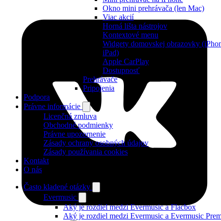
Okno mini prehrávača (len Mac)
Viac akcií
Horná lišta nástrojov
Kontextové menu
Widgety domovskej obrazovky (iPhon
iPad)
Apple CarPlay
Dostupnosť
Prehrávače
Pripojenia
Podpora
Právne informácie
Licenčná zmluva
Obchodné podmienky
Právne upozornenie
Zásady ochrany osobných údajov
Zásady používania cookies
Kontakt
O nás
Často kladené otázky
Evermusic
Aký je rozdiel medzi Evermusic a Flacbox
Aký je rozdiel medzi Evermusic a Evermusic Pre