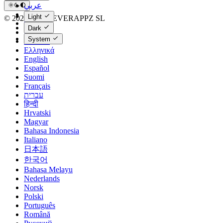
عربي
Català
Light
© 2023 - 2026 EVERAPPZ SL
Čeština
Dark
Dansk
System
Deutsch
Ελληνικά
English
Español
Suomi
Français
עברית
हिन्दी
Hrvatski
Magyar
Bahasa Indonesia
Italiano
日本語
한국어
Bahasa Melayu
Nederlands
Norsk
Polski
Português
Română