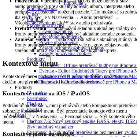
Pokračovať v prehrávaní
— Flacbox môže obnoviť stav
Pripojenia
audio prehrávača pre aktuálny adresár, album, interpreta alebo
Kontaktujte nás
prehrávač z poslednej uloženej pozície. Táto možnosť sa zobra
O nás
iba vtedy, keď je v Nastavenia → Audio prehrávač →
Podpora
Všeobecné povolené Uložiť stav audio prehrávača.
Právne informácie
Prehrať všetko
— pridá každú skladbu z aktuálnej stránky do
Licenčná zmluva
fronty prehrávača, pričom zachová aktuálne poradie zoradenia.
Obchodné podmienky
Zamiešať všetko
— pridá každú skladbu z aktuálnej stránky d
Právne upozornenie
fronty prehrávača, zamiešanú. Skvelé na znovuobjavovanie
Zásady ochrany osobných údajov
starého albumu alebo obrovského katalógu interpreta.
Zásady používania cookies
Produkty
Kontextové menu
Evermusic - Offline prehrávač hudby pre iPhone 
Evertag - Editor Hudobných Tagov pre iPhone a 
Kontextové menu poskytuje rýchly prístup k ďalším možnostiam a
Evervideo - HD video prehrávač pre iPhone a Ma
akciám pre plynulú interakciu naprieč zariadeniami.
Flacbox - Hi-Res audio prehrávač pre iPhone a M
Produkty
Evervideo
Kontextové menu na iOS / iPadOS
Evermusic
Flacbox
Podržaním na bunkách, mini prehrávači alebo kompaktnom prehrávač
Evertag
zobrazíte kontextové menu. Štýl prezentácie kontextového menu
Blog
môžete zmeniť v Nastavenia → Personalizácia → Štýl kontextového
Flacbox 7.6: Nový zvukový engine BASS, efekty, DSP 
menu.
živý hudobný vizualizér
Evermusic 8.7: skutočné prehrávanie bez medzier, zvuk
Kontextové menu na macOS