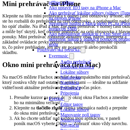
Mini prehrávač na iPhone
offline režime
Ako upraviť ID3 tagy na iPhone a Mac
Ako prehrávať lokálne súbory (súbory iTun
Klepnite na lištu mini prehrávača v dolnej časti obrazovky iPhone, ab
na mojom iPhone
ste ho rozbalili do prehrávača na celú obrazovku, a potiahnutím nadol
Streamujte hudbu z Macu alebo PC na iPho
ho opäť zbalíte. Na iPad a Mac žije mini prehrávač v hornej časti okn
pomocou SMB
a môže byť skrytý, keď otvoríte prehrávač na celú obrazovku z hlavn
Ako nainštalovať aplikáciu z App Store ale
ponuky. Mini prehrávač zobrazuje aktuálny obal, názov, interpreta a
aktivovať nákup v aplikácii pomocou prom
základné ovládacie prvky prehrávania, takže nikdy nemusíte opustiť
kódu
to, čo práve prehliadate, len aby ste pozastavili alebo preskočili
Používateľská príručka
skladbu.
Evermusic
Audio prehrávač
Okno mini prehrávača (len Mac)
Hudobná knižnica
Lokálne súbory
Na macOS môžete Flacbox zmenšiť do kompaktného mini prehrávač
Nastavenia
ktorý zostáva vždy nad ostatnými aplikáciami — ideálne na udržanie
Navigácia
viditeľnosti aktuálne prehrávanej skladby počas práce.
Prehrávače
Pripojenia
Presuňte kurzor na pravý dolný okraj okna Flacbox a zmenšite
Evertag
ho na minimálnu veľkosť.
Editor tagov
Klepnite na
tlačidlo zbaliť
(šípka smerujúca nadol) a prepnite
Lokálne súbory
do okna mini prehrávača.
Mapovanie polí tagov
Ak ho chcete udržať nad každou inou aplikáciou, v paneli
Nastavenia
ponúk macOS vyberte Okno → Zobraziť okno vždy navrchu.
Navigácia