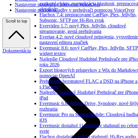
zvukové efekty, normalizácia hlasitosti, prepracov
Nastavenie posúvačov pomocou VoiceOver
ekvalizér
Nastavenie pozície skladby v prehrávači pomocou VoiceOver
Flacbox 7.4: prepracované CarPlay, Plex, Jellyfin,
Subsonic, SFTP pre Hi-Res zvuk
Scroll to top
Evervideo 1.7: nový Plex, Jellyfin, cloudové
streamovanie, gestá prehrávania
Evertag 4.2: nové cloudové pripojenia, vysvetlenie
nastavení editora značiek
Evermusic 8.6: nový CarPlay, Plex, Jellyfin, SFTP
Dokumentácia
widget textov
Najlepšie Cloudové Hudobné Prehrávače pre iPho
roku 2026
Export blogových príspevkov z Wix do Markdow
pomocou OpenAI
Prehrávajte bezstratové FLAC a DSD na iPhone 
s Flacbox
Najlepší Cloudový Hudobný Prehrávač pre iPhone
iPad
Evermusic 6.8: Aliyun Drive, Synology, nové štýl
rozhrania
Evermusic Pro na Setapp Mobile: Cloudová hudba
iOS
Evermusic dosiahol 11 miliónov stiahnutí po celo
svete
Flacbox dosiahol 1 milión stiahnutí: Hi-Res audio