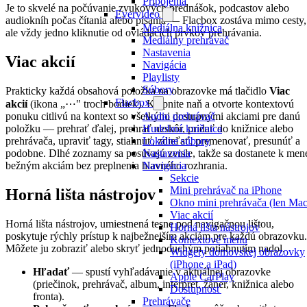
Pripojenia
Je to skvelé na počúvanie zvukových prednášok, podcastov alebo
Evervideo
audiokníh počas čítania alebo písania — Flacbox zostáva mimo cesty,
Mediálna knižnica
ale vždy jedno kliknutie od ovládacích prvkov prehrávania.
Mediálny prehrávač
Nastavenia
Viac akcií
Navigácia
Playlisty
Súbory
Prakticky každá obsahová položka na obrazovke má tlačidlo
Viac
Flacbox
akcií
(ikona „⋯" troch bodiek). Klepnite naň a otvorte kontextovú
Audio prehrávač
ponuku citlivú na kontext so všetkými dostupnými akciami pre danú
Hudobná knižnica
položku — prehrať ďalej, prehrať neskôr, pridať do knižnice alebo
Lokálne súbory
prehrávača, upraviť tagy, stiahnuť, zdieľať, premenovať, presunúť a
Nastavenia
podobne. Dlhé zoznamy sa posúvajú zvisle, takže sa dostanete k men
Navigácia
bežným akciám bez preplnenia hlavného rozhrania.
Sekcie
Mini prehrávač na iPhone
Horná lišta nástrojov
Okno mini prehrávača (len Mac
Viac akcií
Horná lišta nástrojov, umiestnená tesne pod navigačnou lištou,
Horná lišta nástrojov
poskytuje rýchly prístup k najbežnejším akciám pre každú obrazovku.
Kontextové menu
Môžete ju zobraziť alebo skryť jednoduchým potiahnutím nadol.
Widgety domovskej obrazovky
(iPhone a iPad)
Hľadať
— spustí vyhľadávanie v aktuálnej obrazovke
Apple CarPlay
(priečinok, prehrávač, album, interpret, žáner, knižnica alebo
Dostupnosť
fronta).
Prehrávače