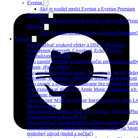
Evertag
Aký je rozdiel medzi Evertag a Evertag Premium
Evervideo
Aký je rozdiel medzi Evervideo a Evervideo Pre
Flacbox
Aký je rozdiel medzi Flacbox a Flacbox Premium
Návody
Ako používať zvukové efekty a DSP vo Flacboxe:
Compressor, Freeverb, Crossfeed, Echo, Volume
Normalization a ďalšie
Ako zapnúť hudobný vizualizér počas prehrávania hudb
iPhone, iPade a Macu
Ako používať zvukové efekty v Evermusic: reverb, delay
skreslenie, kompresor, crossfeed a normalizácia hlasitosti
Ako zapnúť a používať prehrávanie bez medzier v Ever
Ako exportovať playlisty z Apple Music a prehrávať ich
Evermusic na Macu
Ako vytvoriť M3U playlist pre Internet Archive alebo Li
Music Archive
Ako prehrávať hudbu z Mac / PC / Linux / NAS na iPh
pomocou servera Kodi DLNA
Ako prehrávať vlastnú hudbu na iPhone pomocou CarPl
Ako zmeniť obaly albumov pre lokálne skladby na Spoti
podrobný návod (mobil a počítač)