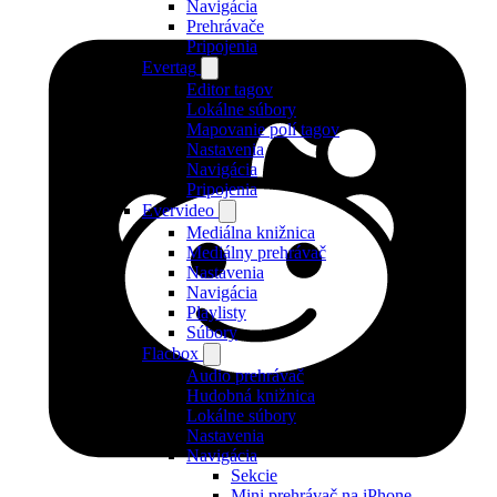
Navigácia
Prehrávače
Pripojenia
Evertag
Editor tagov
Lokálne súbory
Mapovanie polí tagov
Nastavenia
Navigácia
Pripojenia
Evervideo
Mediálna knižnica
Mediálny prehrávač
Nastavenia
Navigácia
Playlisty
Súbory
Flacbox
Audio prehrávač
Hudobná knižnica
Lokálne súbory
Nastavenia
Navigácia
Sekcie
Mini prehrávač na iPhone