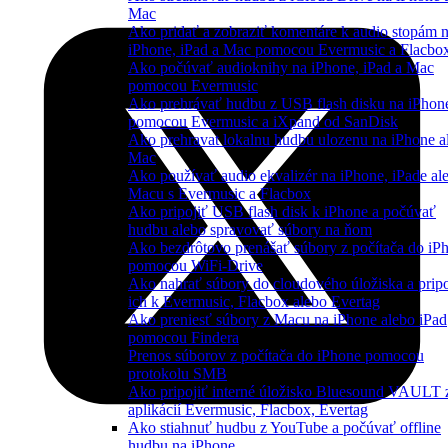
Mac
Ako pridať a zobraziť komentáre k audio stopám 
iPhone, iPad a Mac pomocou Evermusic a Flacbo
Ako počúvať audioknihy na iPhone, iPad a Mac
pomocou Evermusic
Ako prehrávať hudbu z USB flash disku na iPhon
pomocou Evermusic a iXpand od SanDisk
Ako prehravat lokalnu hudbu ulozenu na iPhone a
Mac
Ako používať audio ekvalizér na iPhone, iPade al
Macu s Evermusic a Flacbox
Ako pripojiť USB flash disk k iPhone a počúvať
hudbu alebo spravovať súbory na ňom
Ako bezdrôtovo prenášať súbory z počítača do iP
pomocou WiFi-Drive
Ako nahrať súbory do cloudového úložiska a pripo
ich k Evermusic, Flacbox alebo Evertag
Ako preniesť súbory z Macu na iPhone alebo iPad
pomocou Findera
Prenos súborov z počítača do iPhone pomocou
protokolu SMB
Ako pripojiť interné úložisko Bluesound VAULT 
aplikácií Evermusic, Flacbox, Evertag
Ako stiahnuť hudbu z YouTube a počúvať offline
hudbu na iPhone