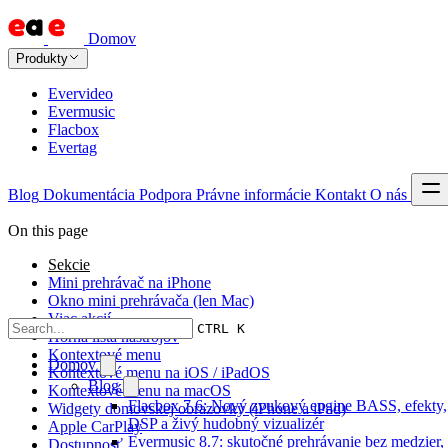
Domov
Produkty
Evervideo
Evermusic
Flacbox
Evertag
Blog
Dokumentácia
Podpora
Právne informácie
Kontakt
O nás
On this page
Sekcie
Mini prehrávač na iPhone
Okno mini prehrávača (len Mac)
Viac akcií
CTRL K
Horná lišta nástrojov
Kontextové menu
Domov
Kontextové menu na iOS / iPadOS
Blog
Kontextové menu na macOS
Flacbox 7.6: Nový zvukový engine BASS, efekty,
Widgety domovskej obrazovky (iPhone a iPad)
DSP a živý hudobný vizualizér
Apple CarPlay
Evermusic 8.7: skutočné prehrávanie bez medzier,
Dostupnosť