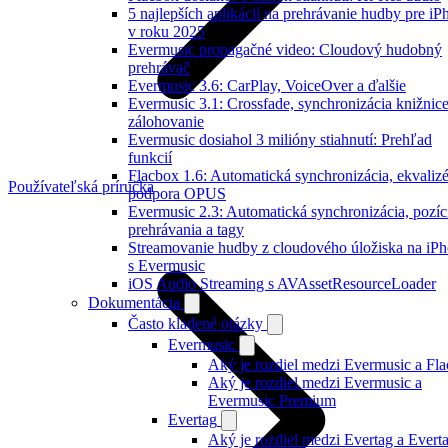
5 najlepších aplikácií na prehrávanie hudby pre iP
v roku 2025
Evermusic propagačné video: Cloudový hudobný
prehrávač
Evermusic 3.6: CarPlay, VoiceOver a ďalšie
Evermusic 3.1: Crossfade, synchronizácia knižnice
zálohovanie
Evermusic dosiahol 3 milióny stiahnutí: Prehľad
funkcií
Flacbox 1.6: Automatická synchronizácia, ekvalizé
Používateľská príručka
podpora OPUS
Evermusic 2.3: Automatická synchronizácia, pozíc
prehrávania a tagy
Streamovanie hudby z cloudového úložiska na iP
s Evermusic
iOS Audio Streaming s AVAssetResourceLoader
Dokumentácia
Často kladené otázky
Evermusic
Aký je rozdiel medzi Evermusic a Fl
Aký je rozdiel medzi Evermusic a
Evermusic Premium
Evertag
Aký je rozdiel medzi Evertag a Evert