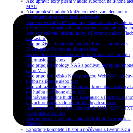
Ako upraviť texty piesní v audio súboroch na iPhone ale
MAC
Ako preniesť hudobnú knižnicu medzi zariadeniami v
Evermusic: sprievodca krok za krokom
Ako archivovať (ZIP) zoznamy skladieb, albumy, interpr
a žánre v Evermusic a Flacbox a preniesť na iné zariaden
Ako scrobblovať históriu hudby z Evermusic alebo Flac
do Last.fm
Ako používať dynamické widgety Práve sa prehráva v
Evermusic a Flacbox na iPhone a Mac
Sprievodca krok za krokom: Import knižnice iCloud do
Evermusic a Flacbox
Ako pripojiť Synology NAS a počúvať hudbu na iPhon
alebo Mac
Ako pripojiť úložisko NAS pomocou WebDAV a počúv
hudbu na iPhone alebo Mac
Ako zobraziť vložené texty piesní, komentáre a súbory
pre hudbu na iPhone alebo Mac
Prehrávanie offline hudby v Evermusic a Flacbox: sťaho
a synchronizácia z cloudu do lokálnych súborov
Ako exportovať kolekciu skladieb do M3U, CSV a TXT
Evermusic a Flacbox
Ako importovať zoznam skladieb M3U do Evermusic a
Flacbox
Exportujte kompletnú históriu počúvania z Evermusic a