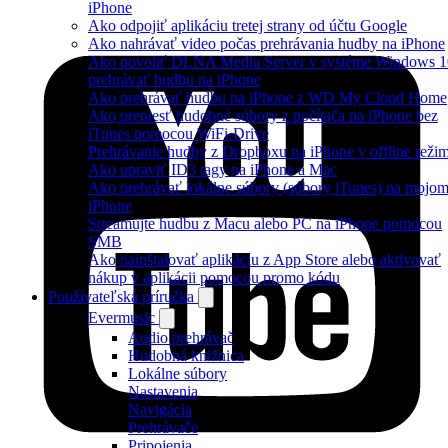
iPhone
Ako odpojiť aplikáciu tretej strany od účtu Google
Ako nahrávať video počas prehrávania hudby na iPhone
Ako povoliť DLNA Media Server v systéme Windows 1
prehrávať hudbu na iPhone
Ako prehrávať hudbu na iPhone z WD My Cloud Home
Ako preniesť hudobné súbory z počítača na iPhone bez
iTunes pomocou WiFi-Drive
Prehrávanie hudby z Dropboxu na iPhone v offline reži
Ako upraviť ID3 tagy na iPhone a Mac
Ako prehrávať lokálne súbory (súbory iTunes) na mojo
iPhone
Streamujte hudbu z Macu alebo PC na iPhone pomocou
SMB
Ako nainštalovať aplikáciu z App Store alebo aktivovať
nákup v aplikácii pomocou promo kódu
Používateľská príručka
Evermusic
Audio prehrávač
Hudobná knižnica
Lokálne súbory
Nastavenia
Navigácia
Prehrávače
Pripojenia