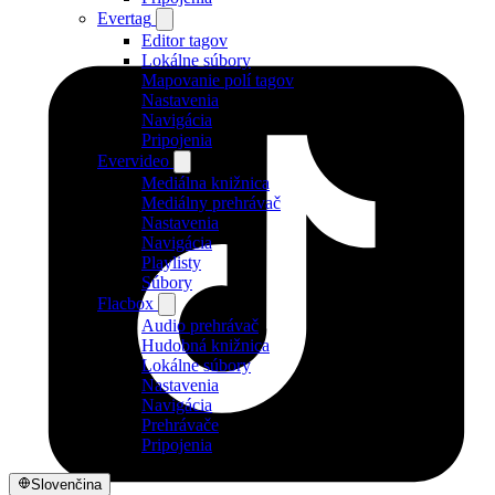
Evertag
Editor tagov
Lokálne súbory
Mapovanie polí tagov
Nastavenia
Navigácia
Pripojenia
Evervideo
Mediálna knižnica
Mediálny prehrávač
Nastavenia
Navigácia
Playlisty
Súbory
Flacbox
Audio prehrávač
Hudobná knižnica
Lokálne súbory
Nastavenia
Navigácia
Prehrávače
Pripojenia
Slovenčina