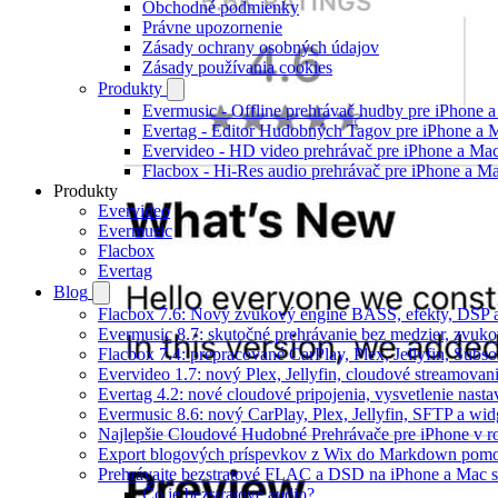
Obchodné podmienky
Právne upozornenie
Zásady ochrany osobných údajov
Zásady používania cookies
Produkty
Evermusic - Offline prehrávač hudby pre iPhone 
Evertag - Editor Hudobných Tagov pre iPhone a 
Evervideo - HD video prehrávač pre iPhone a Ma
Flacbox - Hi-Res audio prehrávač pre iPhone a M
Produkty
Evervideo
Evermusic
Flacbox
Evertag
Blog
Flacbox 7.6: Nový zvukový engine BASS, efekty, DSP a
Evermusic 8.7: skutočné prehrávanie bez medzier, zvukové
Flacbox 7.4: prepracované CarPlay, Plex, Jellyfin, Subs
Evervideo 1.7: nový Plex, Jellyfin, cloudové streamovani
Evertag 4.2: nové cloudové pripojenia, vysvetlenie nasta
Evermusic 8.6: nový CarPlay, Plex, Jellyfin, SFTP a wid
Najlepšie Cloudové Hudobné Prehrávače pre iPhone v r
Export blogových príspevkov z Wix do Markdown po
Prehrávajte bezstratové FLAC a DSD na iPhone a Mac s
Čo je bezstratové audio?