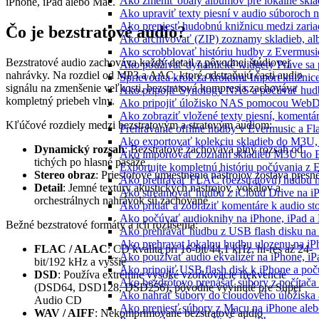
Ako zmeniť obaly albumov pre lokálne sklad
iPhone, iPad alebo Mac.
Ako upraviť texty piesní v audio súboroch
Ako preniesť hudobnú knižnicu medzi zaria
Čo je bezstratové audio?
Ako archivovať (ZIP) zoznamy skladieb, albu
Ako scrobblovať históriu hudby z Evermusi
Bezstratové audio zachováva každý detail z pôvodnej štúdiovej
Ako používať dynamické widgety Práve sa 
nahrávky. Na rozdiel od MP3 a AAC, ktoré odstraňujú časti audio
Sprievodca krok za krokom: Import knižnic
signálu na zmenšenie veľkosti, bezstratová kompresia zachováva
Ako pripojiť Synology NAS a počúvať hud
kompletný priebeh vlny.
Ako pripojiť úložisko NAS pomocou WebD
Ako zobraziť vložené texty piesní, koment
Kľúčové rozdiely medzi bezstratovým a stratovým audiom:
Prehrávanie offline hudby v Evermusic a Fl
Ako exportovať kolekciu skladieb do M3U
Dynamický rozsah
: Bezstratové zachováva plný rozsah od
Ako importovať zoznam skladieb M3U do E
tichých po hlasné pasáže
Exportujte kompletnú históriu počúvania z 
Stereo obraz
: Priestorové umiestnenie nástrojov zostáva presn
Ako prehrávať FLAC (bezstratovú) hudbu 
Detail
: Jemné textúry akustických nástrojov, vokálov a
Ako streamovať hudbu z iCloud Drive na i
orchestrálnych nahrávok sú zachované
Ako pridať a zobraziť komentáre k audio s
Ako počúvať audioknihy na iPhone, iPad 
Bežné bezstratové formáty a ich rozlíšenia:
Ako prehrávať hudbu z USB flash disku n
Ako prehravat lokalnu hudbu ulozenu na i
FLAC / ALAC
: CD kvalita pri 16-bit/44,1 kHz, hi-res až 24-
Ako používať audio ekvalizér na iPhone, i
bit/192 kHz a vyššie
Ako pripojiť USB flash disk k iPhone a po
DSD
: Používa extrémne vysoké vzorkovacie frekvencie
Ako bezdrôtovo prenášať súbory z počítač
(DSD64, DSD128, DSD256), pôvodne vyvinuté pre Super
Ako nahrať súbory do cloudového úložiska a
Audio CD
Ako preniesť súbory z Macu na iPhone ale
WAV / AIFF
: Nekomprimované bezstratové audio