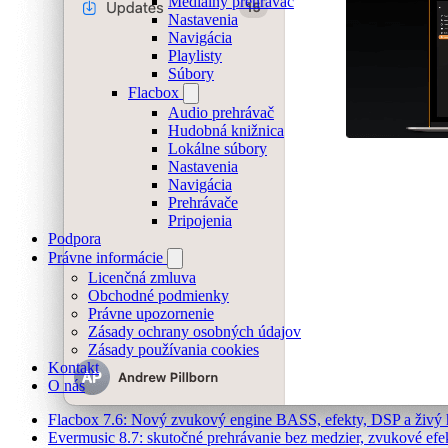
Mediálny prehrávač
Nastavenia
Navigácia
Playlisty
Súbory
Flacbox
Audio prehrávač
Hudobná knižnica
Lokálne súbory
Nastavenia
Navigácia
Prehrávače
Pripojenia
Podpora
Právne informácie
Licenčná zmluva
Obchodné podmienky
Právne upozornenie
Zásady ochrany osobných údajov
Zásady používania cookies
Kontakt
O nás
Flacbox 7.6: Nový zvukový engine BASS, efekty, DSP a živý 
Evermusic 8.7: skutočné prehrávanie bez medzier, zvukové efekt