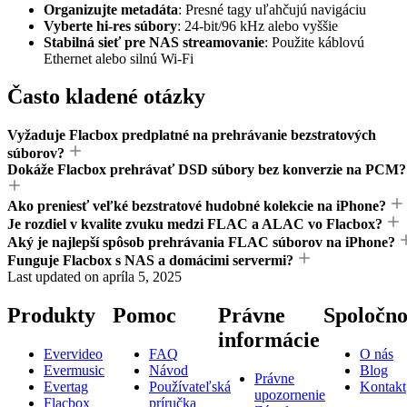
Organizujte metadáta
: Presné tagy uľahčujú navigáciu
Vyberte hi-res súbory
: 24-bit/96 kHz alebo vyššie
Stabilná sieť pre NAS streamovanie
: Použite káblovú
Ethernet alebo silnú Wi-Fi
Často kladené otázky
Vyžaduje Flacbox predplatné na prehrávanie bezstratových
súborov?
Dokáže Flacbox prehrávať DSD súbory bez konverzie na PCM?
Ako preniesť veľké bezstratové hudobné kolekcie na iPhone?
Je rozdiel v kvalite zvuku medzi FLAC a ALAC vo Flacbox?
Aký je najlepší spôsob prehrávania FLAC súborov na iPhone?
Funguje Flacbox s NAS a domácimi servermi?
Last updated on
apríla 5, 2025
Produkty
Pomoc
Právne
Spoločno
informácie
Evervideo
FAQ
O nás
Evermusic
Návod
Blog
Právne
Evertag
Používateľská
Kontakt
upozornenie
Flacbox
príručka