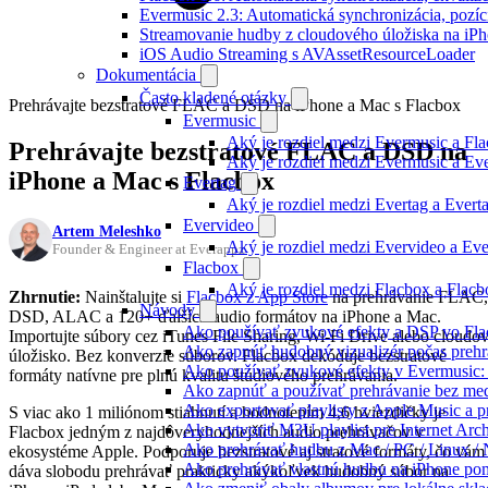
Evermusic 2.3: Automatická synchronizácia, pozíci
Streamovanie hudby z cloudového úložiska na iP
iOS Audio Streaming s AVAssetResourceLoader
Dokumentácia
Často kladené otázky
Prehrávajte bezstratové FLAC a DSD na iPhone a Mac s Flacbox
Evermusic
Aký je rozdiel medzi Evermusic a Fl
Prehrávajte bezstratové FLAC a DSD na
Aký je rozdiel medzi Evermusic a E
iPhone a Mac s Flacbox
Evertag
Aký je rozdiel medzi Evertag a Ever
Evervideo
Artem Meleshko
Aký je rozdiel medzi Evervideo a Ev
Founder & Engineer at Everappz
Flacbox
Aký je rozdiel medzi Flacbox a Flac
Zhrnutie:
Nainštalujte si
Flacbox z App Store
na prehrávanie FLAC,
Návody
DSD, ALAC a 120+ ďalších audio formátov na iPhone a Mac.
Ako používať zvukové efekty a DSP vo Flac
Importujte súbory cez iTunes File Sharing, Wi-Fi Drive alebo cloudo
Ako zapnúť hudobný vizualizér počas prehr
úložisko. Bez konverzie súborov. Flacbox dekóduje bezstratové
Ako používať zvukové efekty v Evermusic: re
formáty natívne pre plnú kvalitu štúdiového prehrávania.
Ako zapnúť a používať prehrávanie bez me
Ako exportovať playlisty z Apple Music a 
S viac ako 1 miliónom stiahnutí a hodnotením 4,6 hviezdičky je
Ako vytvoriť M3U playlist pre Internet Arc
Flacbox jedným z najdôveryhodnejších audio prehrávačov v
Ako prehrávať hudbu z Mac / PC / Linux 
ekosystéme Apple. Podporuje bezstratové aj stratové formáty, čo vám
Ako prehrávať vlastnú hudbu na iPhone p
dáva slobodu prehrávať prakticky akýkoľvek hudobný súbor na