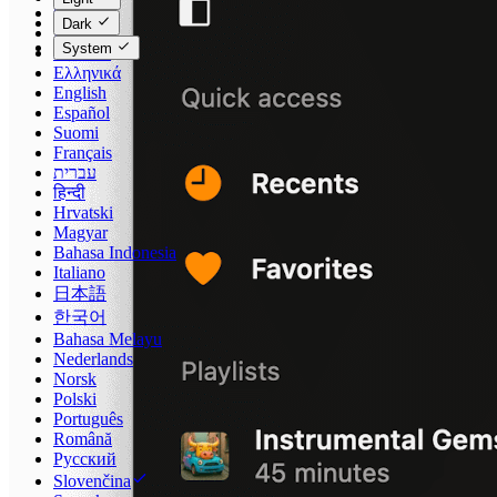
Čeština
Dark
Dansk
System
Deutsch
Ελληνικά
English
Español
Suomi
Français
עברית
हिन्दी
Hrvatski
Magyar
Bahasa Indonesia
Italiano
日本語
한국어
Bahasa Melayu
Nederlands
Norsk
Polski
Português
Română
Русский
Slovenčina