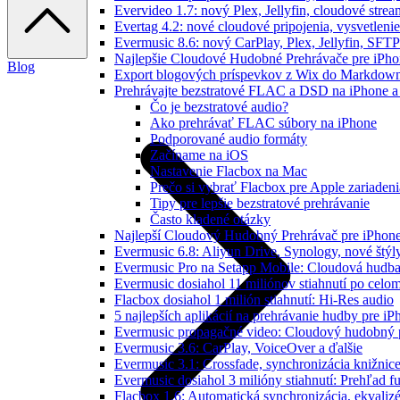
Evervideo 1.7: nový Plex, Jellyfin, cloudové strea
Evertag 4.2: nové cloudové pripojenia, vysvetlenie
Evermusic 8.6: nový CarPlay, Plex, Jellyfin, SFTP
Najlepšie Cloudové Hudobné Prehrávače pre iPho
Blog
Export blogových príspevkov z Wix do Markdo
Prehrávajte bezstratové FLAC a DSD na iPhone a
Čo je bezstratové audio?
Ako prehrávať FLAC súbory na iPhone
Podporované audio formáty
Začíname na iOS
Nastavenie Flacbox na Mac
Prečo si vybrať Flacbox pre Apple zariadeni
Tipy pre lepšie bezstratové prehrávanie
Často kladené otázky
Najlepší Cloudový Hudobný Prehrávač pre iPhone
Evermusic 6.8: Aliyun Drive, Synology, nové štýl
Evermusic Pro na Setapp Mobile: Cloudová hudba
Evermusic dosiahol 11 miliónov stiahnutí po celom
Flacbox dosiahol 1 milión stiahnutí: Hi-Res audio
5 najlepších aplikácií na prehrávanie hudby pre i
Evermusic propagačné video: Cloudový hudobný 
Evermusic 3.6: CarPlay, VoiceOver a ďalšie
Evermusic 3.1: Crossfade, synchronizácia knižnic
Evermusic dosiahol 3 milióny stiahnutí: Prehľad fu
Flacbox 1.6: Automatická synchronizácia, ekvali