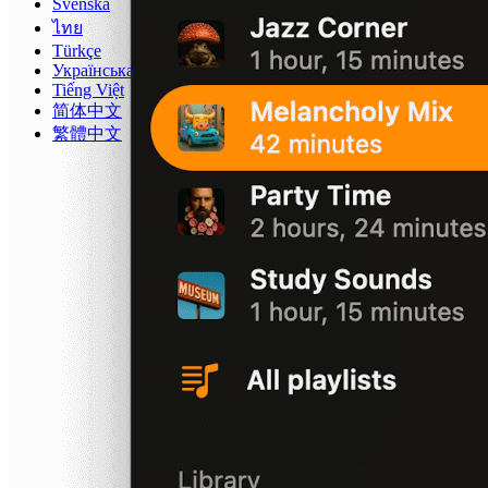
Svenska
ไทย
Türkçe
Українська
Tiếng Việt
简体中文
繁體中文