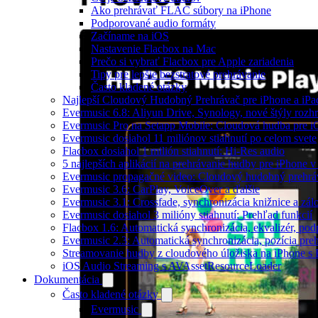
Ako prehrávať FLAC súbory na iPhone
Podporované audio formáty
Začíname na iOS
Nastavenie Flacbox na Mac
Prečo si vybrať Flacbox pre Apple zariadenia
Tipy pre lepšie bezstratové prehrávanie
Často kladené otázky
Najlepší Cloudový Hudobný Prehrávač pre iPhone a iPa
Evermusic 6.8: Aliyun Drive, Synology, nové štýly rozhr
Evermusic Pro na Setapp Mobile: Cloudová hudba pre 
Evermusic dosiahol 11 miliónov stiahnutí po celom svete
Flacbox dosiahol 1 milión stiahnutí: Hi-Res audio
5 najlepších aplikácií na prehrávanie hudby pre iPhone 
Evermusic propagačné video: Cloudový hudobný prehrá
Evermusic 3.6: CarPlay, VoiceOver a ďalšie
Evermusic 3.1: Crossfade, synchronizácia knižnice a zál
Evermusic dosiahol 3 milióny stiahnutí: Prehľad funkcií
Flacbox 1.6: Automatická synchronizácia, ekvalizér, p
Evermusic 2.3: Automatická synchronizácia, pozícia preh
Streamovanie hudby z cloudového úložiska na iPhone s
iOS Audio Streaming s AVAssetResourceLoader
Dokumentácia
Často kladené otázky
Evermusic