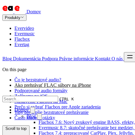
Domov
Produkty
Evervideo
Evermusic
Flacbox
Evertag
Blog
Dokumentácia
Podpora
Právne informácie
Kontakt
O nás
On this page
Čo je bezstratové audio?
Ako prehrávať FLAC súbory na iPhone
Podporované audio formáty
Začíname na iOS
CTRL K
Nastavenie Flacbox na Mac
Prečo si vybrať Flacbox pre Apple zariadenia
Domov
Tipy pre lepšie bezstratové prehrávanie
Blog
Často kladené otázky
Flacbox 7.6: Nový zvukový engine BASS, efekty,
Evermusic 8.7: skutočné prehrávanie bez medzier, 
Scroll to top
Flacbox 7.4: prepracované CarPlay, Plex, Jellyfi