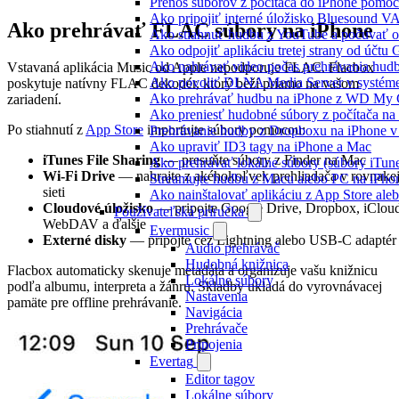
Prenos súborov z počítača do iPhone pomo
Ako pripojiť interné úložisko Bluesound V
Ako prehrávať FLAC súbory na iPhone
Ako stiahnuť hudbu z YouTube a počúvať o
Ako odpojiť aplikáciu tretej strany od účtu
Ako nahrávať video počas prehrávania hud
Vstavaná aplikácia Music od Apple nepodporuje FLAC. Flacbox
Ako povoliť DLNA Media Server v systéme
poskytuje natívny FLAC dekodér, ktorý beží priamo na vašom
Ako prehrávať hudbu na iPhone z WD My
zariadení.
Ako preniesť hudobné súbory z počítača n
Po stiahnutí z
App Store
importujte súbory pomocou:
Prehrávanie hudby z Dropboxu na iPhone v 
Ako upraviť ID3 tagy na iPhone a Mac
iTunes File Sharing
— presuňte súbory z Finder na Mac
Ako prehrávať lokálne súbory (súbory iTun
Wi-Fi Drive
— nahrajte z akéhokoľvek prehliadača v rovnake
Streamujte hudbu z Macu alebo PC na iP
sieti
Ako nainštalovať aplikáciu z App Store al
Cloudové úložisko
— pripojte Google Drive, Dropbox, iClou
Používateľská príručka
WebDAV a ďalšie
Evermusic
Externé disky
— pripojte cez Lightning alebo USB-C adaptér
Audio prehrávač
Hudobná knižnica
Flacbox automaticky skenuje metadáta a organizuje vašu knižnicu
Lokálne súbory
podľa albumu, interpreta a žánru. Skladby ukladá do vyrovnávacej
Nastavenia
pamäte pre offline prehrávanie.
Navigácia
Prehrávače
Pripojenia
Evertag
Editor tagov
Lokálne súbory