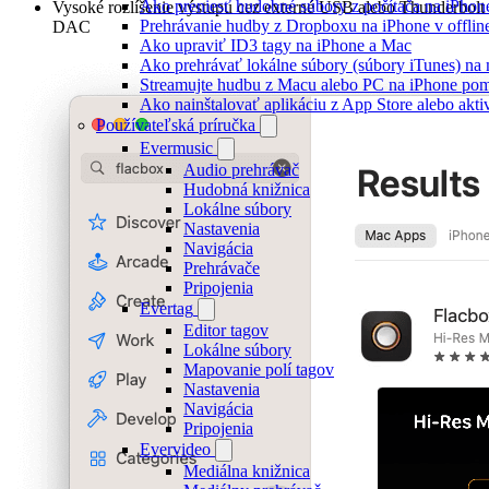
Ako preniesť hudobné súbory z počítača na iPho
Vysoké rozlíšenie výstupu cez externé USB alebo Thunderbolt
Prehrávanie hudby z Dropboxu na iPhone v offlin
DAC
Ako upraviť ID3 tagy na iPhone a Mac
Ako prehrávať lokálne súbory (súbory iTunes) n
Streamujte hudbu z Macu alebo PC na iPhone p
Ako nainštalovať aplikáciu z App Store alebo ak
Používateľská príručka
Evermusic
Audio prehrávač
Hudobná knižnica
Lokálne súbory
Nastavenia
Navigácia
Prehrávače
Pripojenia
Evertag
Editor tagov
Lokálne súbory
Mapovanie polí tagov
Nastavenia
Navigácia
Pripojenia
Evervideo
Mediálna knižnica