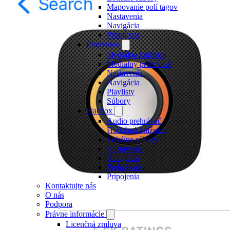
Mapovanie polí tagov
Nastavenia
Navigácia
Pripojenia
Evervideo
Mediálna knižnica
Mediálny prehrávač
Nastavenia
Navigácia
Playlisty
Súbory
Flacbox
Audio prehrávač
Hudobná knižnica
Lokálne súbory
Nastavenia
Navigácia
Prehrávače
Pripojenia
Kontaktujte nás
O nás
Podpora
Právne informácie
Licenčná zmluva