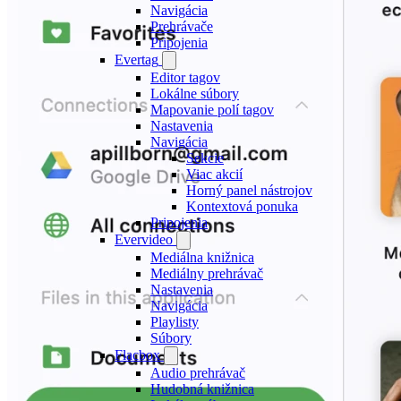
Navigácia
Prehrávače
Pripojenia
Evertag
Editor tagov
Lokálne súbory
Mapovanie polí tagov
Nastavenia
Navigácia
Sekcie
Viac akcií
Horný panel nástrojov
Kontextová ponuka
Pripojenia
Evervideo
Mediálna knižnica
Mediálny prehrávač
Nastavenia
Navigácia
Playlisty
Súbory
Flacbox
Audio prehrávač
Hudobná knižnica