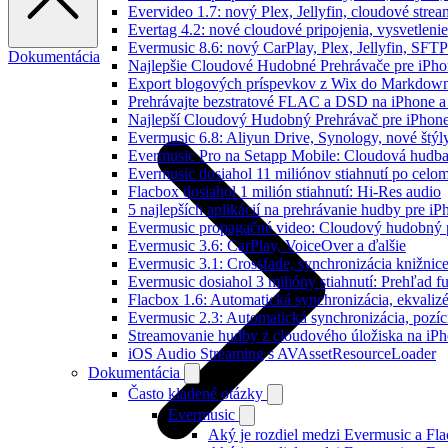
Evervideo 1.7: nový Plex, Jellyfin, cloudové strea
Evertag 4.2: nové cloudové pripojenia, vysvetlenie
Evermusic 8.6: nový CarPlay, Plex, Jellyfin, SFTP
Dokumentácia
Najlepšie Cloudové Hudobné Prehrávače pre iPho
Export blogových príspevkov z Wix do Markdo
Prehrávajte bezstratové FLAC a DSD na iPhone a
Najlepší Cloudový Hudobný Prehrávač pre iPhone
Evermusic 6.8: Aliyun Drive, Synology, nové štýl
Evermusic Pro na Setapp Mobile: Cloudová hudba
Evermusic dosiahol 11 miliónov stiahnutí po celom
Flacbox dosiahol 1 milión stiahnutí: Hi-Res audio
5 najlepších aplikácií na prehrávanie hudby pre i
Evermusic propagačné video: Cloudový hudobný 
Evermusic 3.6: CarPlay, VoiceOver a ďalšie
Evermusic 3.1: Crossfade, synchronizácia knižnic
Evermusic dosiahol 3 milióny stiahnutí: Prehľad fu
Flacbox 1.6: Automatická synchronizácia, ekvali
Evermusic 2.3: Automatická synchronizácia, pozíci
Streamovanie hudby z cloudového úložiska na iP
iOS Audio Streaming s AVAssetResourceLoader
Dokumentácia
Často kladené otázky
Evermusic
Aký je rozdiel medzi Evermusic a Fl