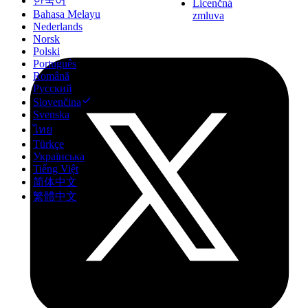
한국어
Licenčná
Bahasa Melayu
zmluva
Nederlands
Norsk
Polski
Português
Română
Русский
Slovenčina
Svenska
ไทย
Türkçe
Українська
Tiếng Việt
简体中文
繁體中文