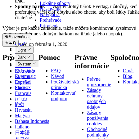
iPad.
Lokálne súbory
Spodný hárok
— vlastný dolný hárok Evertag, užitočný, keď
Nastavenia
preferujete väčší cieľ dotyku alebo chcete, aby boli štítky ľahši
Navigácia
čitateľné.
Prehrávače
Pripojenia
Výber je pre každé zariadenie, takže môžete kombinovať systémové
ponuky na iPhone s dolným hárkom na iPade (alebo naopak).
Slovenčina
عربي
Last updated on
februára 1, 2020
Català
Light
Čeština
Produkty
Pomoc
Právne
Spoločno
Dark
Dansk
System
informácie
Deutsch
Evervideo
FAQ
O nás
Ελληνικά
Evermusic
Návod
Blog
English
Právne
Evertag
Používateľská
Kontakt
Español
upozornenie
Flacbox
príručka
Suomi
Zásady
Kontaktovať
Français
ochrany
podporu
עברית
osobných
हिन्दी
údajov
Hrvatski
Zásady
Magyar
používania
Bahasa Indonesia
cookies
Italiano
Obchodné
日本語
podmienky