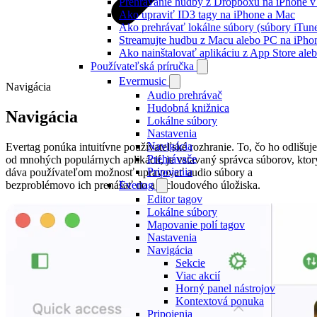
Prehrávanie hudby z Dropboxu na iPhone v 
Ako upraviť ID3 tagy na iPhone a Mac
Ako prehrávať lokálne súbory (súbory iTun
Streamujte hudbu z Macu alebo PC na iP
Ako nainštalovať aplikáciu z App Store al
Používateľská príručka
Evermusic
Navigácia
Audio prehrávač
Hudobná knižnica
Navigácia
Lokálne súbory
Nastavenia
Navigácia
Evertag ponúka intuitívne používateľské rozhranie. To, čo ho odlišuje
Prehrávače
od mnohých populárnych aplikácií, je vstavaný správca súborov, ktor
Pripojenia
dáva používateľom možnosť upravovať audio súbory a
bezproblémovo ich prenášať do a z cloudového úložiska.
Evertag
Editor tagov
Lokálne súbory
Mapovanie polí tagov
Nastavenia
Navigácia
Sekcie
Viac akcií
Horný panel nástrojov
Kontextová ponuka
Pripojenia