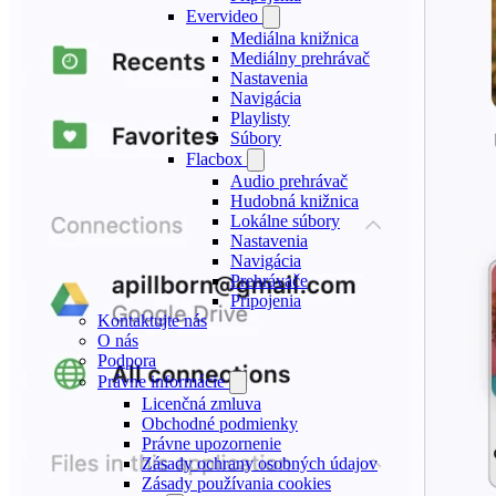
Evervideo
Mediálna knižnica
Mediálny prehrávač
Nastavenia
Navigácia
Playlisty
Súbory
Flacbox
Audio prehrávač
Hudobná knižnica
Lokálne súbory
Nastavenia
Navigácia
Prehrávače
Pripojenia
Kontaktujte nás
O nás
Podpora
Právne informácie
Licenčná zmluva
Obchodné podmienky
Právne upozornenie
Zásady ochrany osobných údajov
Zásady používania cookies