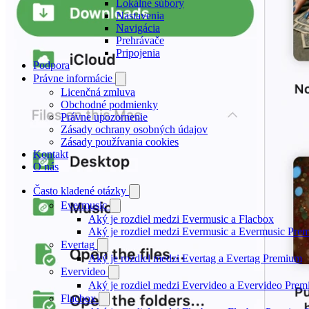
Lokálne súbory
Nastavenia
Navigácia
Prehrávače
Pripojenia
Podpora
Právne informácie
Licenčná zmluva
Obchodné podmienky
Právne upozornenie
Zásady ochrany osobných údajov
Zásady používania cookies
Kontakt
O nás
Často kladené otázky
Evermusic
Aký je rozdiel medzi Evermusic a Flacbox
Aký je rozdiel medzi Evermusic a Evermusic Pre
Evertag
Aký je rozdiel medzi Evertag a Evertag Premium
Evervideo
Aký je rozdiel medzi Evervideo a Evervideo Pre
Flacbox