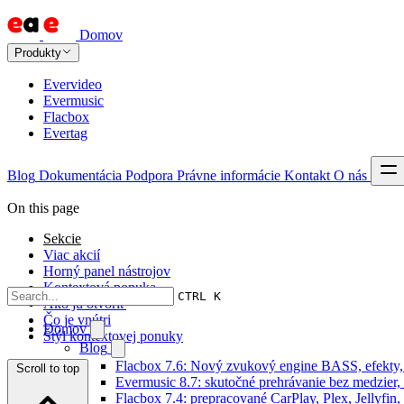
Domov
Produkty
Evervideo
Evermusic
Flacbox
Evertag
Blog
Dokumentácia
Podpora
Právne informácie
Kontakt
O nás
On this page
Sekcie
Viac akcií
Horný panel nástrojov
Kontextová ponuka
CTRL K
Ako ju otvoriť
Čo je vnútri
Domov
Štýl kontextovej ponuky
Blog
Flacbox 7.6: Nový zvukový engine BASS, efekty,
Scroll to top
Evermusic 8.7: skutočné prehrávanie bez medzier, 
Flacbox 7.4: prepracované CarPlay, Plex, Jellyfi