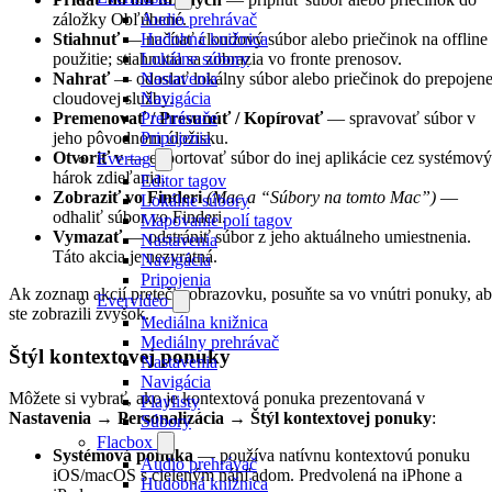
záložky Obľúbené.
Audio prehrávač
Stiahnuť
— načítať cloudový súbor alebo priečinok na offline
Hudobná knižnica
použitie; stiahnutia sa zobrazia vo fronte prenosov.
Lokálne súbory
Nahrať
— odoslať lokálny súbor alebo priečinok do prepojene
Nastavenia
cloudovej služby.
Navigácia
Premenovať / Presunúť / Kopírovať
— spravovať súbor v
Prehrávače
jeho pôvodnom úložisku.
Pripojenia
Otvoriť v
— exportovať súbor do inej aplikácie cez systémový
Evertag
hárok zdieľania.
Editor tagov
Zobraziť vo Finderi
(Mac a “Súbory na tomto Mac”)
—
Lokálne súbory
odhaliť súbor vo Finderi.
Mapovanie polí tagov
Vymazať
— odstrániť súbor z jeho aktuálneho umiestnenia.
Nastavenia
Táto akcia je nezvratná.
Navigácia
Pripojenia
Ak zoznam akcií pretečie obrazovku, posuňte sa vo vnútri ponuky, a
Evervideo
ste zobrazili zvyšok.
Mediálna knižnica
Mediálny prehrávač
Štýl kontextovej ponuky
Nastavenia
Navigácia
Môžete si vybrať, ako je kontextová ponuka prezentovaná v
Playlisty
Nastavenia → Personalizácia → Štýl kontextovej ponuky
:
Súbory
Flacbox
Systémová ponuka
— používa natívnu kontextovú ponuku
Audio prehrávač
iOS/macOS s cieleným náhľadom. Predvolená na iPhone a
Hudobná knižnica