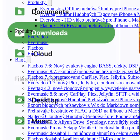
Produkty
Evermusic - Offline prehrávač hudby pre iPhone 
Evertag - Editor Hudobných Tagov pre iPhone a 
Evervideo - HD video prehrávač pre iPhone a Ma
Flacbox - Hi-Res audio prehrávač pre iPhone a M
Produkty
Evervideo
Evermusic
Flacbox
Evertag
Blog
Flacbox 7.6: Nový zvukový engine BASS, efekty, DSP a
Evermusic 8.7: skutočné prehrávanie bez medzier, zvukové
Flacbox 7.4: prepracované CarPlay, Plex, Jellyfin, Subs
Evervideo 1.7: nový Plex, Jellyfin, cloudové streamovani
Evertag 4.2: nové cloudové pripojenia, vysvetlenie nasta
Evermusic 8.6: nový CarPlay, Plex, Jellyfin, SFTP a wid
Najlepšie Cloudové Hudobné Prehrávače pre iPhone v r
Export blogových príspevkov z Wix do Markdown po
Prehrávajte bezstratové FLAC a DSD na iPhone a Mac s
Najlepší Cloudový Hudobný Prehrávač pre iPhone a iPa
Evermusic 6.8: Aliyun Drive, Synology, nové štýly rozhr
Evermusic Pro na Setapp Mobile: Cloudová hudba pre 
Evermusic dosiahol 11 miliónov stiahnutí po celom svete
Flacbox dosiahol 1 milión stiahnutí: Hi-Res audio