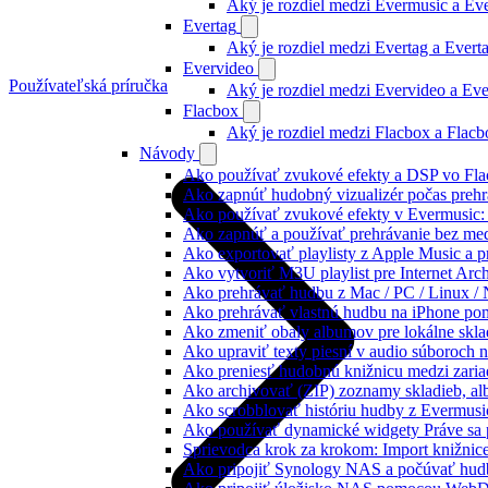
Aký je rozdiel medzi Evermusic a E
Evertag
Aký je rozdiel medzi Evertag a Ever
Evervideo
Používateľská príručka
Aký je rozdiel medzi Evervideo a Ev
Flacbox
Aký je rozdiel medzi Flacbox a Flac
Návody
Ako používať zvukové efekty a DSP vo Flac
Ako zapnúť hudobný vizualizér počas prehr
Ako používať zvukové efekty v Evermusic: re
Ako zapnúť a používať prehrávanie bez me
Ako exportovať playlisty z Apple Music a 
Ako vytvoriť M3U playlist pre Internet Arc
Ako prehrávať hudbu z Mac / PC / Linux 
Ako prehrávať vlastnú hudbu na iPhone p
Ako zmeniť obaly albumov pre lokálne sklad
Ako upraviť texty piesní v audio súboroch
Ako preniesť hudobnú knižnicu medzi zaria
Ako archivovať (ZIP) zoznamy skladieb, albu
Ako scrobblovať históriu hudby z Evermusi
Ako používať dynamické widgety Práve sa 
Sprievodca krok za krokom: Import knižnic
Ako pripojiť Synology NAS a počúvať hud