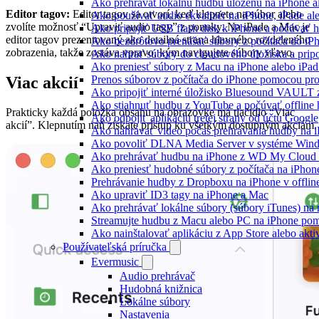
Ako prehravat lokalnu hudbu ulozenu na iPhone 
Editor tagov:
Editor tagov sa otvorí, keď klepnete na súbor alebo
Ako používať audio ekvalizér na iPhone, iPade a
zvolíte možnosť “Upraviť audio tagy” z ponuky. Na iPade a Mac je
Ako pripojiť USB flash disk k iPhone a počúvať 
editor tagov prezentovaný ako detailná strana hlavného rozdeleného
Ako bezdrôtovo prenášať súbory z počítača do i
zobrazenia, takže zostáva vpravo, kým navigujete súbory vľavo.
Ako nahrať súbory do cloudového úložiska a pripo
Ako preniesť súbory z Macu na iPhone alebo iPa
Viac akcií
Prenos súborov z počítača do iPhone pomocou p
Ako pripojiť interné úložisko Bluesound VAULT z
Ako stiahnuť hudbu z YouTube a počúvať offline
Prakticky každá položka obsahu na obrazovke má tlačidlo “Viac
Ako odpojiť aplikáciu tretej strany od účtu Google
akcií”. Klepnutím naň získate prístup ku všetkým dostupným akciám.
Ako nahrávať video počas prehrávania hudby na 
Ako povoliť DLNA Media Server v systéme Wind
Ako prehrávať hudbu na iPhone z WD My Clou
Ako preniesť hudobné súbory z počítača na iPho
Prehrávanie hudby z Dropboxu na iPhone v offlin
Ako upraviť ID3 tagy na iPhone a Mac
Ako prehrávať lokálne súbory (súbory iTunes) n
Streamujte hudbu z Macu alebo PC na iPhone p
Ako nainštalovať aplikáciu z App Store alebo ak
Používateľská príručka
Evermusic
Audio prehrávač
Hudobná knižnica
Lokálne súbory
Nastavenia