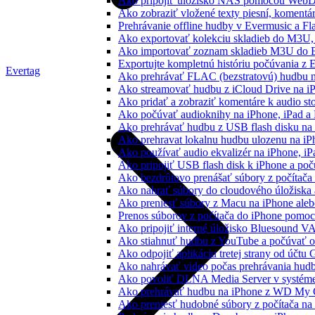
Ako pripojiť úložisko NAS pomocou WebD
Ako zobraziť vložené texty piesní, koment
Prehrávanie offline hudby v Evermusic a Fl
Ako exportovať kolekciu skladieb do M3U
Ako importovať zoznam skladieb M3U do E
Exportujte kompletnú históriu počúvania z 
Evertag
Ako prehrávať FLAC (bezstratovú) hudbu 
Ako streamovať hudbu z iCloud Drive na i
Ako pridať a zobraziť komentáre k audio s
Ako počúvať audioknihy na iPhone, iPad 
Ako prehrávať hudbu z USB flash disku n
Ako prehravat lokalnu hudbu ulozenu na i
Ako používať audio ekvalizér na iPhone, i
Ako pripojiť USB flash disk k iPhone a po
Ako bezdrôtovo prenášať súbory z počítač
Ako nahrať súbory do cloudového úložiska a
Ako preniesť súbory z Macu na iPhone ale
Prenos súborov z počítača do iPhone pomo
Ako pripojiť interné úložisko Bluesound V
Ako stiahnuť hudbu z YouTube a počúvať o
Ako odpojiť aplikáciu tretej strany od účtu
Ako nahrávať video počas prehrávania hud
Ako povoliť DLNA Media Server v systéme
Ako prehrávať hudbu na iPhone z WD My
Ako preniesť hudobné súbory z počítača n