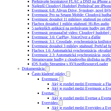
Prehrávajte bezstratové FLAC a DSD na iPhone a
Najlepší Cloudový Hudobný Prehrávač pre iPhone
Evermusic 6.8: Aliyun Drive, Synology, nové štýl
Evermusic Pro na Setapp Mobile: Cloudová hudba
Evermusic dosiahol 11 miliónov stiahnutí po celom
Flacbox dosiahol 1 milión stiahnutí: Hi-Res audio
5 najlepších aplikácií na prehrávanie hudby pre i
Evermusic propagačné video: Cloudový hudobný 
Evermusic 3.6: CarPlay, VoiceOver a ďalšie
Evermusic 3.1: Crossfade, synchronizácia knižnic
Evermusic dosiahol 3 milióny stiahnutí: Prehľad fu
Flacbox 1.6: Automatická synchronizácia, ekvali
Evermusic 2.3: Automatická synchronizácia, pozíci
Streamovanie hudby z cloudového úložiska na iP
iOS Audio Streaming s AVAssetResourceLoader
Dokumentácia
Často kladené otázky
Evermusic
Aký je rozdiel medzi Evermusic a Fl
Aký je rozdiel medzi Evermusic a E
Evertag
Aký je rozdiel medzi Evertag a Ever
Evervideo
Aký je rozdiel medzi Evervideo a Ev