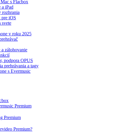
 Mac s Flacbox
 a iPad
y rozhrania
 pre iOS
 svete
Phone v roku 2025
prehrávač
e a zálohovanie
nkcií
zér, podpora OPUS
a prehrávania a tagy
hone s Evermusic
acbox
vermusic Premium
tag Premium
ervideo Premium?