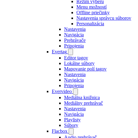
Režim výberu
Menu možností
Offline priečinky
Nastavenia správcu súborov
Personalizácia
Nastavenia
Navigácia
Prehrávače
Pripojenia
Evertag
Editor tagov
Lokálne súbory
Mapovanie polí tagov
Nastavenia
Navigácia
Pripojenia
Evervideo
Mediálna knižnica
Mediálny prehrávač
Nastavenia
Navigácia
Playlisty
Súbory
Flacbox
Audio prehrávač