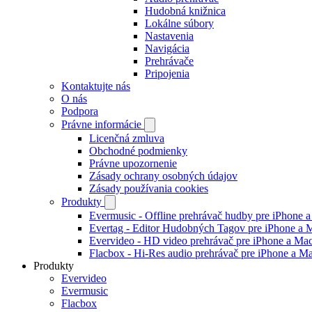
Hudobná knižnica
Lokálne súbory
Nastavenia
Navigácia
Prehrávače
Pripojenia
Kontaktujte nás
O nás
Podpora
Právne informácie
Licenčná zmluva
Obchodné podmienky
Právne upozornenie
Zásady ochrany osobných údajov
Zásady používania cookies
Produkty
Evermusic - Offline prehrávač hudby pre iPhone 
Evertag - Editor Hudobných Tagov pre iPhone a 
Evervideo - HD video prehrávač pre iPhone a Ma
Flacbox - Hi-Res audio prehrávač pre iPhone a M
Produkty
Evervideo
Evermusic
Flacbox