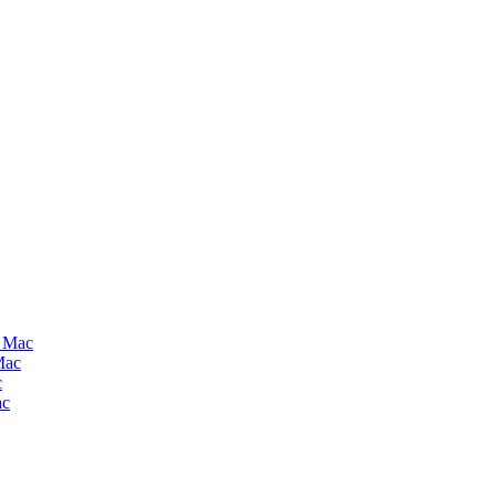
a Mac
Mac
c
ac