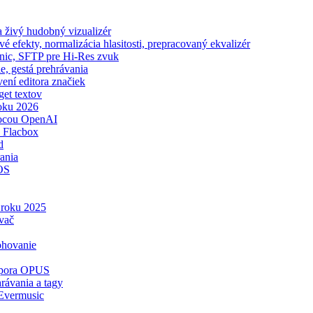
 živý hudobný vizualizér
 efekty, normalizácia hlasitosti, prepracovaný ekvalizér
onic, SFTP pre Hi-Res zvuk
e, gestá prehrávania
vení editora značiek
get textov
oku 2026
mocou OpenAI
 Flacbox
d
ania
iOS
v roku 2025
vač
ohovanie
odpora OPUS
rávania a tagy
 Evermusic