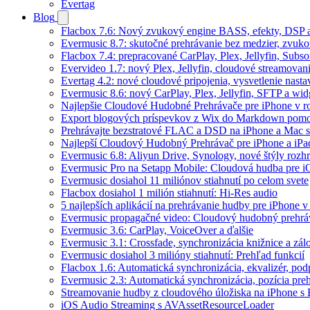
Evertag
Blog
Flacbox 7.6: Nový zvukový engine BASS, efekty, DSP a
Evermusic 8.7: skutočné prehrávanie bez medzier, zvukové
Flacbox 7.4: prepracované CarPlay, Plex, Jellyfin, Subs
Evervideo 1.7: nový Plex, Jellyfin, cloudové streamovani
Evertag 4.2: nové cloudové pripojenia, vysvetlenie nasta
Evermusic 8.6: nový CarPlay, Plex, Jellyfin, SFTP a wid
Najlepšie Cloudové Hudobné Prehrávače pre iPhone v r
Export blogových príspevkov z Wix do Markdown po
Prehrávajte bezstratové FLAC a DSD na iPhone a Mac s
Najlepší Cloudový Hudobný Prehrávač pre iPhone a iPa
Evermusic 6.8: Aliyun Drive, Synology, nové štýly rozhr
Evermusic Pro na Setapp Mobile: Cloudová hudba pre 
Evermusic dosiahol 11 miliónov stiahnutí po celom svete
Flacbox dosiahol 1 milión stiahnutí: Hi-Res audio
5 najlepších aplikácií na prehrávanie hudby pre iPhone 
Evermusic propagačné video: Cloudový hudobný prehrá
Evermusic 3.6: CarPlay, VoiceOver a ďalšie
Evermusic 3.1: Crossfade, synchronizácia knižnice a zál
Evermusic dosiahol 3 milióny stiahnutí: Prehľad funkcií
Flacbox 1.6: Automatická synchronizácia, ekvalizér, p
Evermusic 2.3: Automatická synchronizácia, pozícia preh
Streamovanie hudby z cloudového úložiska na iPhone s
iOS Audio Streaming s AVAssetResourceLoader