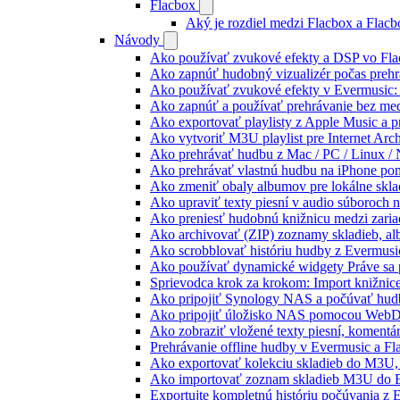
Flacbox
Aký je rozdiel medzi Flacbox a Flac
Návody
Ako používať zvukové efekty a DSP vo Flac
Ako zapnúť hudobný vizualizér počas prehr
Ako používať zvukové efekty v Evermusic: re
Ako zapnúť a používať prehrávanie bez me
Ako exportovať playlisty z Apple Music a 
Ako vytvoriť M3U playlist pre Internet Arc
Ako prehrávať hudbu z Mac / PC / Linux 
Ako prehrávať vlastnú hudbu na iPhone p
Ako zmeniť obaly albumov pre lokálne sklad
Ako upraviť texty piesní v audio súboroch
Ako preniesť hudobnú knižnicu medzi zaria
Ako archivovať (ZIP) zoznamy skladieb, albu
Ako scrobblovať históriu hudby z Evermusi
Ako používať dynamické widgety Práve sa 
Sprievodca krok za krokom: Import knižnic
Ako pripojiť Synology NAS a počúvať hud
Ako pripojiť úložisko NAS pomocou WebD
Ako zobraziť vložené texty piesní, koment
Prehrávanie offline hudby v Evermusic a Fl
Ako exportovať kolekciu skladieb do M3U
Ako importovať zoznam skladieb M3U do E
Exportujte kompletnú históriu počúvania z 