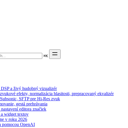
⌘
K
 DSP a živý hudobný vizualizér
zvukové efekty, normalizácia hlasitosti, prepracovaný ekvalizér
n, Subsonic, SFTP pre Hi-Res zvuk
movanie, gestá prehrávania
 nastavení editora značiek
 a widget textov
ne v roku 2026
wn pomocou OpenAI