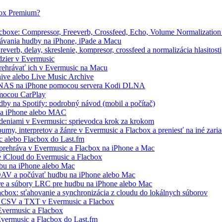
box Premium?
boxe: Compressor, Freeverb, Crossfeed, Echo, Volume Normalization 
ávania hudby na iPhone, iPade a Macu
verb, delay, skreslenie, kompresor, crossfeed a normalizácia hlasitosti
dzier v Evermusic
prehrávať ich v Evermusic na Macu
hive alebo Live Music Archive
/ NAS na iPhone pomocou servera Kodi DLNA
omocou CarPlay
by na Spotify: podrobný návod (mobil a počítač)
 na iPhone alebo MAC
deniami v Evermusic: sprievodca krok za krokom
my, interpretov a žánre v Evermusic a Flacbox a preniesť na iné zari
c alebo Flacbox do Last.fm
prehráva v Evermusic a Flacbox na iPhone a Mac
e iCloud do Evermusic a Flacbox
bu na iPhone alebo Mac
AV a počúvať hudbu na iPhone alebo Mac
áre a súbory LRC pre hudbu na iPhone alebo Mac
acbox: sťahovanie a synchronizácia z cloudu do lokálnych súborov
, CSV a TXT v Evermusic a Flacbox
vermusic a Flacbox
Evermusic a Flacbox do Last.fm