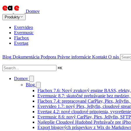
Domov
Produkty
Evervideo
Evermusic
Flacbox
Evertag
Blog
Dokumentácia
Podpora
Právne informácie
Kontakt
O nás
⌘
K
Domov
Blog
Flacbox 7.6: Nový zvukový engine BASS, efekty,
Evermusic 8.7: skutočné prehrávanie bez medzier, 
Flacbox 7.4: prepracované CarPlay, Plex, Jellyfi
Evervideo 1.7: nový Plex, Jellyfin, cloudové strea
Evertag 4.2: nové cloudové pripojenia, vysvetlenie
Evermusic 8.6: nový CarPlay, Plex, Jellyfin, SFTP
Najlepšie Cloudové Hudobné Prehrávače pre iPho
Export blogových príspevkov z Wix do Markdo