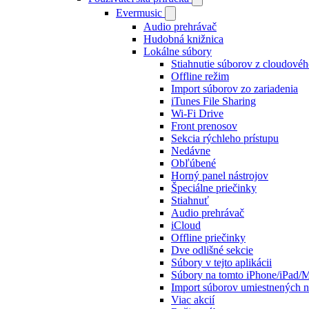
Evermusic
Audio prehrávač
Hudobná knižnica
Lokálne súbory
Stiahnutie súborov z cloudovéh
Offline režim
Import súborov zo zariadenia
iTunes File Sharing
Wi-Fi Drive
Front prenosov
Sekcia rýchleho prístupu
Nedávne
Obľúbené
Horný panel nástrojov
Špeciálne priečinky
Stiahnuť
Audio prehrávač
iCloud
Offline priečinky
Dve odlišné sekcie
Súbory v tejto aplikácii
Súbory na tomto iPhone/iPad/
Import súborov umiestnených n
Viac akcií