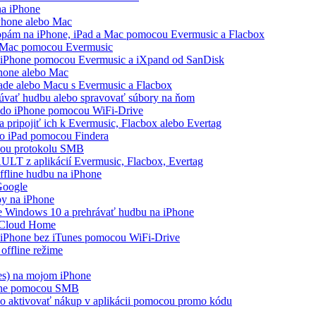
na iPhone
Phone alebo Mac
topám na iPhone, iPad a Mac pomocou Evermusic a Flacbox
a Mac pomocou Evermusic
a iPhone pomocou Evermusic a iXpand od SanDisk
Phone alebo Mac
Pade alebo Macu s Evermusic a Flacbox
čúvať hudbu alebo spravovať súbory na ňom
a do iPhone pomocou WiFi-Drive
 pripojiť ich k Evermusic, Flacbox alebo Evertag
bo iPad pomocou Findera
cou protokolu SMB
AULT z aplikácií Evermusic, Flacbox, Evertag
ffline hudbu na iPhone
 Google
by na iPhone
 Windows 10 a prehrávať hudbu na iPhone
 Cloud Home
a iPhone bez iTunes pomocou WiFi-Drive
offline režime
es) na mojom iPhone
hone pomocou SMB
ebo aktivovať nákup v aplikácii pomocou promo kódu