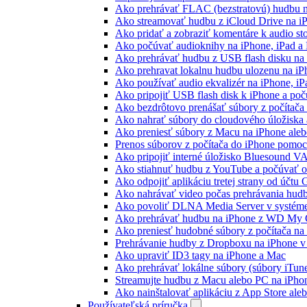
Ako prehrávať FLAC (bezstratovú) hudbu 
Ako streamovať hudbu z iCloud Drive na i
Ako pridať a zobraziť komentáre k audio s
Ako počúvať audioknihy na iPhone, iPad 
Ako prehrávať hudbu z USB flash disku n
Ako prehravat lokalnu hudbu ulozenu na i
Ako používať audio ekvalizér na iPhone, i
Ako pripojiť USB flash disk k iPhone a po
Ako bezdrôtovo prenášať súbory z počítač
Ako nahrať súbory do cloudového úložiska a
Ako preniesť súbory z Macu na iPhone ale
Prenos súborov z počítača do iPhone pomo
Ako pripojiť interné úložisko Bluesound V
Ako stiahnuť hudbu z YouTube a počúvať o
Ako odpojiť aplikáciu tretej strany od účtu
Ako nahrávať video počas prehrávania hud
Ako povoliť DLNA Media Server v systéme
Ako prehrávať hudbu na iPhone z WD My
Ako preniesť hudobné súbory z počítača n
Prehrávanie hudby z Dropboxu na iPhone v 
Ako upraviť ID3 tagy na iPhone a Mac
Ako prehrávať lokálne súbory (súbory iTun
Streamujte hudbu z Macu alebo PC na iP
Ako nainštalovať aplikáciu z App Store al
Používateľská príručka