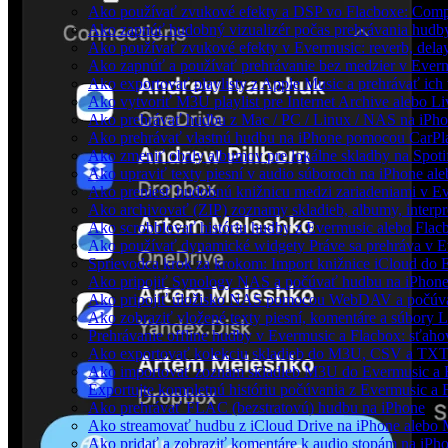
Ako používať zvukové efekty a DSP vo Flacboxe: Compre
Ako zapnúť hudobný vizualizér počas prehrávania hudb
Ako používať zvukové efekty v Evermusic: reverb, delay, 
Ako zapnúť a používať prehrávanie bez medzier v Ever
Ako exportovať playlisty z Apple Music a prehrávať ic
Ako vytvoriť M3U playlist pre Internet Archive alebo L
Ako prehrávať hudbu z Mac / PC / Linux / NAS na iP
Ako prehrávať vlastnú hudbu na iPhone pomocou CarPl
Ako zmeniť obaly albumov pre lokálne skladby na Spotif
Ako upraviť texty piesní v audio súboroch na iPhone a
Ako preniesť hudobnú knižnicu medzi zariadeniami v E
Ako archivovať (ZIP) zoznamy skladieb, albumy, interpre
Ako scrobblovať históriu hudby z Evermusic alebo Flac
Ako používať dynamické widgety Práve sa prehráva v E
Sprievodca krok za krokom: Import knižnice iCloud do 
Ako pripojiť Synology NAS a počúvať hudbu na iPhon
Ako pripojiť úložisko NAS pomocou WebDAV a počúva
Ako zobraziť vložené texty piesní, komentáre a súbory
Prehrávanie offline hudby v Evermusic a Flacbox: sťaho
Ako exportovať kolekciu skladieb do M3U, CSV a TXT
Ako importovať zoznam skladieb M3U do Evermusic a 
Exportujte kompletnú históriu počúvania z Evermusic a 
Ako prehrávať FLAC (bezstratovú) hudbu na iPhone
Ako streamovať hudbu z iCloud Drive na iPhone alebo
Ako pridať a zobraziť komentáre k audio stopám na iP