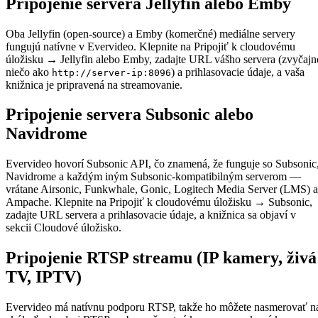
Pripojenie servera Jellyfin alebo Emby
Oba Jellyfin (open-source) a Emby (komerčné) mediálne servery
fungujú natívne v Evervideo. Klepnite na Pripojiť k cloudovému
úložisku → Jellyfin alebo Emby, zadajte URL vášho servera (zvyčajn
niečo ako
) a prihlasovacie údaje, a vaša
http://server-ip:8096
knižnica je pripravená na streamovanie.
Pripojenie servera Subsonic alebo
Navidrome
Evervideo hovorí Subsonic API, čo znamená, že funguje so Subsonic
Navidrome a každým iným Subsonic-kompatibilným serverom —
vrátane Airsonic, Funkwhale, Gonic, Logitech Media Server (LMS) a
Ampache. Klepnite na Pripojiť k cloudovému úložisku → Subsonic,
zadajte URL servera a prihlasovacie údaje, a knižnica sa objaví v
sekcii Cloudové úložisko.
Pripojenie RTSP streamu (IP kamery, živá
TV, IPTV)
Evervideo má natívnu podporu RTSP, takže ho môžete nasmerovať n