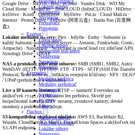
Hudobná knižnica
Google Drive · MEGA · Box · pCloud · Yandex Disk · WD My
Lokálne súbory
Cloud Home · MediaFire · TeraCLOUD (InfiniCLOUD) · HiDrive ·
Nastavenia
IceDrive · Koofr · OpenDrive · MyDrive · Put.io · Cloud Mail.ru ·
Navigácia
Internxt · Proton Drive · AliDrive (阿里云盘) · Baidu Pan (百度网
Prehrávače
盘).
Pripojenia
Evertag
Lokálne mediálne servery:
Plex · Jellyfin · Emby · Subsonic (a
Editor tagov
každý Subsonic-kompatibilný server — Airsonic, Funkwhale, Gonic,
Lokálne súbory
Ampache) · Navidrome · Nextcloud (a ownCloud cez zdieľané API) 
Mapovanie polí tagov
Synology Drive · QNAP.
Nastavenia
Navigácia
NAS a protokoly zdieľania súborov:
SMB (SMB1, SMB2, Auto) ·
Pripojenia
WebDAV (HTTP / HTTPS) · FTP · FTPS · SFTP (SSH File Transfe
Evervideo
Protocol, heslo alebo autentifikácia verejným kľúčom) · NFS · DLN
Mediálna knižnica
/ UPnP (prehrávanie a stiahnutie).
Mediálny prehrávač
Nastavenia
Live a IP kamera streamy:
RTSP — namieriť Evervideo na
Navigácia
akúkoľvek
URL a ono len prehráva. Skvelé pre
rtsp://
Playlisty
bezpečnostné kamery, IPTV streamy, zvonkové kamery, detské
Súbory
monitory a podobné live zdroje.
Flacbox
S3-kompatibilné objektové úložisko:
AWS S3, Backblaze B2,
Audio prehrávač
Wasabi, Cloudflare R2, MinIO, DigitalOcean Spaces a akýkoľvek in
Hudobná knižnica
S3-API endpoint.
Lokálne súbory
Nastavenia