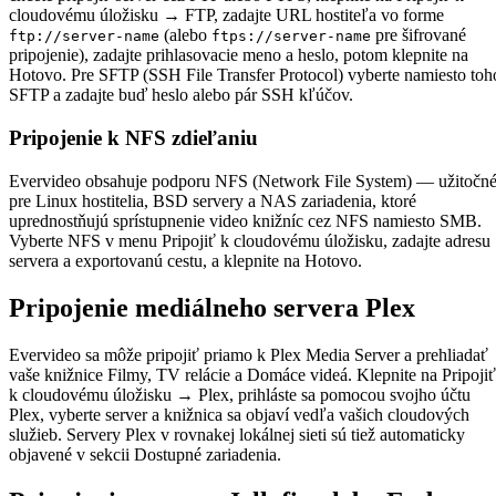
cloudovému úložisku → FTP, zadajte URL hostiteľa vo forme
(alebo
pre šifrované
ftp://server-name
ftps://server-name
pripojenie), zadajte prihlasovacie meno a heslo, potom klepnite na
Hotovo. Pre SFTP (SSH File Transfer Protocol) vyberte namiesto toh
SFTP a zadajte buď heslo alebo pár SSH kľúčov.
Pripojenie k NFS zdieľaniu
Evervideo obsahuje podporu NFS (Network File System) — užitočn
pre Linux hostitelia, BSD servery a NAS zariadenia, ktoré
uprednostňujú sprístupnenie video knižníc cez NFS namiesto SMB.
Vyberte NFS v menu Pripojiť k cloudovému úložisku, zadajte adresu
servera a exportovanú cestu, a klepnite na Hotovo.
Pripojenie mediálneho servera Plex
Evervideo sa môže pripojiť priamo k Plex Media Server a prehliadať
vaše knižnice Filmy, TV relácie a Domáce videá. Klepnite na Pripojiť
k cloudovému úložisku → Plex, prihláste sa pomocou svojho účtu
Plex, vyberte server a knižnica sa objaví vedľa vašich cloudových
služieb. Servery Plex v rovnakej lokálnej sieti sú tiež automaticky
objavené v sekcii Dostupné zariadenia.