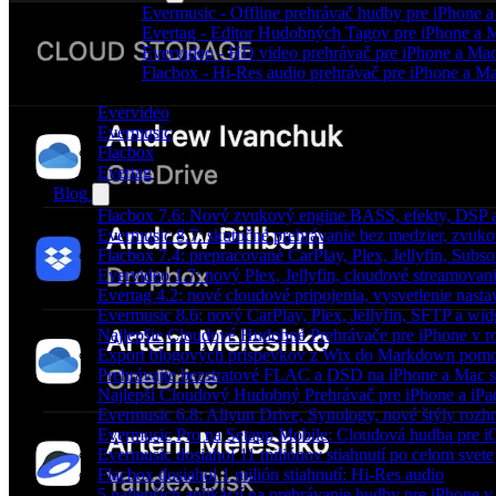
Evermusic - Offline prehrávač hudby pre iPhone 
Evertag - Editor Hudobných Tagov pre iPhone a 
Evervideo - HD video prehrávač pre iPhone a Ma
Flacbox - Hi-Res audio prehrávač pre iPhone a M
Produkty
Evervideo
Evermusic
Flacbox
Evertag
Blog
Flacbox 7.6: Nový zvukový engine BASS, efekty, DSP a
Evermusic 8.7: skutočné prehrávanie bez medzier, zvukové
Flacbox 7.4: prepracované CarPlay, Plex, Jellyfin, Subs
Evervideo 1.7: nový Plex, Jellyfin, cloudové streamovani
Evertag 4.2: nové cloudové pripojenia, vysvetlenie nasta
Evermusic 8.6: nový CarPlay, Plex, Jellyfin, SFTP a wid
Najlepšie Cloudové Hudobné Prehrávače pre iPhone v r
Export blogových príspevkov z Wix do Markdown po
Prehrávajte bezstratové FLAC a DSD na iPhone a Mac s
Najlepší Cloudový Hudobný Prehrávač pre iPhone a iPa
Evermusic 6.8: Aliyun Drive, Synology, nové štýly rozhr
Evermusic Pro na Setapp Mobile: Cloudová hudba pre 
Evermusic dosiahol 11 miliónov stiahnutí po celom svete
Flacbox dosiahol 1 milión stiahnutí: Hi-Res audio
5 najlepších aplikácií na prehrávanie hudby pre iPhone 