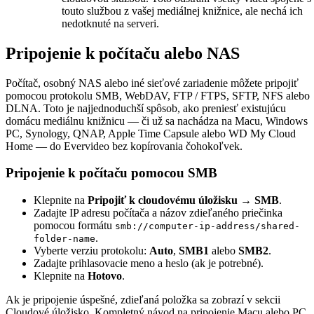
touto službou z vašej mediálnej knižnice, ale nechá ich
nedotknuté na serveri.
Pripojenie k počítaču alebo NAS
Počítač, osobný NAS alebo iné sieťové zariadenie môžete pripojiť
pomocou protokolu SMB, WebDAV, FTP / FTPS, SFTP, NFS alebo
DLNA. Toto je najjednoduchší spôsob, ako preniesť existujúcu
domácu mediálnu knižnicu — či už sa nachádza na Macu, Windows
PC, Synology, QNAP, Apple Time Capsule alebo WD My Cloud
Home — do Evervideo bez kopírovania čohokoľvek.
Pripojenie k počítaču pomocou SMB
Klepnite na
Pripojiť k cloudovému úložisku → SMB
.
Zadajte IP adresu počítača a názov zdieľaného priečinka
pomocou formátu
smb://computer-ip-address/shared-
.
folder-name
Vyberte verziu protokolu:
Auto
,
SMB1
alebo
SMB2
.
Zadajte prihlasovacie meno a heslo (ak je potrebné).
Klepnite na
Hotovo
.
Ak je pripojenie úspešné, zdieľaná položka sa zobrazí v sekcii
Cloudové úložisko. Kompletný návod na pripojenie Macu alebo PC