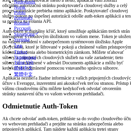
Keď zadáte prihlasovacie meno a heslo, aplikácia vám zobrazí
Nederlands
oficiálnu autorizačnú stránku poskytovateľa cloudovej služby a celý
Norsk
proces autorizácie prebieha mimo aplikácie. Poskytovateľ cloudovej
Polski
služby potom po úspešnej autorizácii odošle auth-token aplikácii a ten
Português
sa používa na volania API.
Română
Русский
Auth-token je digitálny kľúč, ktorý umožňuje aplikáciám tretích strán
Slovenčina
interagovať s cloudovým úložiskom vo vašom mene. Token je ulože
Svenska
na vašom zariadení v zabezpečenom systémovom úložisku Apple
ไทย
(Keychain), ktoré je šifrované v pokoji a chránené vašim prístupovým
Türkçe
kódom zariadenia alebo biometrickým zámkom. Môžete sťahovať
Українська
súbory z pripojených cloudových služieb na vaše zariadenie; tieto
Tiếng Việt
súbory sú umiestnené v adresári Documents aplikácie a môžu byť
简体中文
kedykoľvek odstránené pomocou vstavaného správcu súborov.
繁體中文
Aplikácia nezdieľa žiadne informácie z vašich pripojených cloudový
účtov s Everappz, inzerentmi ani akoukoľvek treťou stranou. Prístup 
vášmu cloudovému účtu môžete kedykoľvek odvolať otvorením
stránky nastavení účtu vo vašom webovom prehliadači.
Odmietnutie Auth-Token
Ak chcete odvolať auth-token, prihláste sa do svojho cloudového účt
vo webovom prehliadači a prejdite na stránku zabezpečenia alebo
pripojených aplikácií. Tam nájdete každú aplikáciu tretej strany