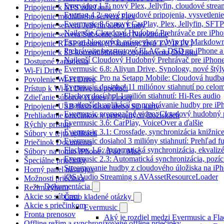
Evervideo 1.7: nový Plex, Jellyfin, cloudové strea
Pripojenie k NFS zdieľaniu
Evertag 4.2: nové cloudové pripojenia, vysvetlenie
Pripojenie mediálneho servera Plex
Evermusic 8.6: nový CarPlay, Plex, Jellyfin, SFTP
Pripojenie servera Jellyfin alebo Emby
Najlepšie Cloudové Hudobné Prehrávače pre iPho
Pripojenie servera Subsonic alebo Navidrome
Export blogových príspevkov z Wix do Markdo
Pripojenie RTSP streamu (IP kamery, živá TV, IPTV)
Prehrávajte bezstratové FLAC a DSD na iPhone a
Pripojenie k S3-kompatibilnému objektovému úložisku
Najlepší Cloudový Hudobný Prehrávač pre iPhone
Dostupné zariadenia
Evermusic 6.8: Aliyun Drive, Synology, nové štýl
Wi-Fi Drive
Evermusic Pro na Setapp Mobile: Cloudová hudba
Povolenie Wi-Fi Drive
Evermusic dosiahol 11 miliónov stiahnutí po celom
Prístup k Wi-Fi Drive na počítači
Flacbox dosiahol 1 milión stiahnutí: Hi-Res audio
Zdieľanie súborov iTunes / Finder
5 najlepších aplikácií na prehrávanie hudby pre i
Pripojenie USB flash disku alebo SD karty
Evermusic propagačné video: Cloudový hudobný 
Prehliadanie priečinkov v pripojených úložiskách
Evermusic 3.6: CarPlay, VoiceOver a ďalšie
Rýchly prístup
Evermusic 3.1: Crossfade, synchronizácia knižnic
Súbory v tejto aplikácii
Evermusic dosiahol 3 milióny stiahnutí: Prehľad fu
Priečinok Documents
Flacbox 1.6: Automatická synchronizácia, ekvali
Súbory na tomto iPhone / iPad / Mac
Evermusic 2.3: Automatická synchronizácia, pozíci
Špeciálne priečinky
Streamovanie hudby z cloudového úložiska na iP
Horný panel nástrojov
iOS Audio Streaming s AVAssetResourceLoader
Možnosti priečinka
Dokumentácia
Režim výberu
Akcie so súbormi
Často kladené otázky
Akcie s priečinkom
Evermusic
Fronta prenosov
Aký je rozdiel medzi Evermusic a Fl
Offline režim a synchronizované offline priečinky