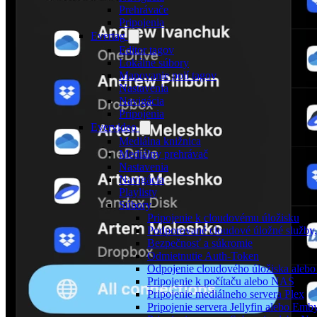
Prehrávače
Pripojenia
Evertag
Editor tagov
Lokálne súbory
Mapovanie polí tagov
Nastavenia
Navigácia
Pripojenia
Evervideo
Mediálna knižnica
Mediálny prehrávač
Nastavenia
Navigácia
Playlisty
Súbory
Pripojenie k cloudovému úložisku
Podporované cloudové úložné služby,
Bezpečnosť a súkromie
Odmietnutie Auth-Token
Odpojenie cloudového úložiska alebo
Pripojenie k počítaču alebo NAS
Pripojenie mediálneho servera Plex
Pripojenie servera Jellyfin alebo Emb