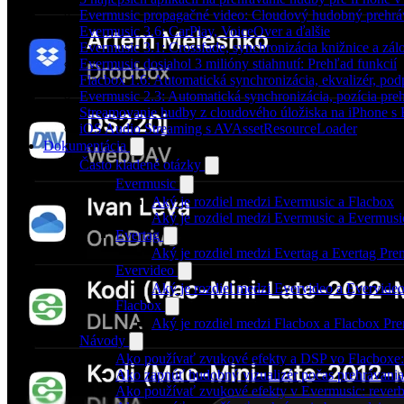
Evermusic propagačné video: Cloudový hudobný prehrá
Evermusic 3.6: CarPlay, VoiceOver a ďalšie
Evermusic 3.1: Crossfade, synchronizácia knižnice a zál
Evermusic dosiahol 3 milióny stiahnutí: Prehľad funkcií
Flacbox 1.6: Automatická synchronizácia, ekvalizér, p
Evermusic 2.3: Automatická synchronizácia, pozícia preh
Streamovanie hudby z cloudového úložiska na iPhone s
iOS Audio Streaming s AVAssetResourceLoader
Dokumentácia
Často kladené otázky
Evermusic
Aký je rozdiel medzi Evermusic a Flacbox
Aký je rozdiel medzi Evermusic a Evermus
Evertag
Aký je rozdiel medzi Evertag a Evertag Pr
Evervideo
Aký je rozdiel medzi Evervideo a Evervid
Flacbox
Aký je rozdiel medzi Flacbox a Flacbox P
Návody
Ako používať zvukové efekty a DSP vo Flacboxe: 
Ako zapnúť hudobný vizualizér počas prehrávani
Ako používať zvukové efekty v Evermusic: reverb, d