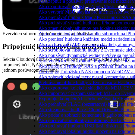
Ako zapnúť a používať prehrávanie bez medzier 
Ako exportovať playlisty z Apple Music a prehrá
Ako vytvoriť M3U playlist pre Internet Archive a
Ako prehrávať hudbu z Mac / PC / Linux / NAS
Ako prehrávať vlastnú hudbu na iPhone pomocou
Ako zmeniť obaly albumov pre lokálne skladby na 
Evervideo súbory naprieč pripojenými úložiskami
Ako upraviť texty piesní v audio súboroch na iP
Ako preniesť hudobnú knižnicu medzi zariadeniam
Ako archivovať (ZIP) zoznamy skladieb, albumy, in
Pripojenie k cloudovému úložisku
Ako scrobblovať históriu hudby z Evermusic aleb
Ako používať dynamické widgety Práve sa prehrá
Sekcia Cloudové úložisko karty Súbory je miestom, kde žije každý
Sprievodca krok za krokom: Import knižnice iClo
pripojený účet, NAS, mediálny server a stream — vedľa seba, v
Ako pripojiť Synology NAS a počúvať hudbu na 
jednom posúvacom zozname.
Ako pripojiť úložisko NAS pomocou WebDAV a 
Ako zobraziť vložené texty piesní, komentáre a 
Prehrávanie offline hudby v Evermusic a Flacbox:
Ako exportovať kolekciu skladieb do M3U, CSV 
Ako importovať zoznam skladieb M3U do Evermu
Exportujte kompletnú históriu počúvania z Evermu
Ako prehrávať FLAC (bezstratovú) hudbu na iPh
Ako streamovať hudbu z iCloud Drive na iPhone 
Ako pridať a zobraziť komentáre k audio stopám
Ako počúvať audioknihy na iPhone, iPad a Mac 
Ako prehrávať hudbu z USB flash disku na iPho
Ako prehravat lokalnu hudbu ulozenu na iPhone 