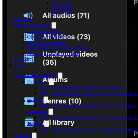
Navigácia
Prehrávače
Pripojenia
Podpora
Právne informácie
Licenčná zmluva
Obchodné podmienky
Právne upozornenie
Zásady ochrany osobných údajov
Zásady používania cookies
Kontakt
O nás
Často kladené otázky
Evermusic
Aký je rozdiel medzi Evermusic a Flacbox
Aký je rozdiel medzi Evermusic a Evermusic Pre
Evertag
Aký je rozdiel medzi Evertag a Evertag Premium
Evervideo
Aký je rozdiel medzi Evervideo a Evervideo Pre
Flacbox
Aký je rozdiel medzi Flacbox a Flacbox Premium
Návody