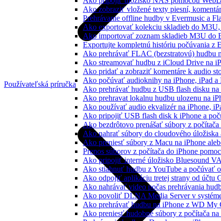
Ako pripojiť úložisko NAS pomocou WebD
Ako zobraziť vložené texty piesní, koment
Prehrávanie offline hudby v Evermusic a Fl
Ako exportovať kolekciu skladieb do M3U
Ako importovať zoznam skladieb M3U do E
Exportujte kompletnú históriu počúvania z 
Ako prehrávať FLAC (bezstratovú) hudbu 
Ako streamovať hudbu z iCloud Drive na i
Ako pridať a zobraziť komentáre k audio s
Ako počúvať audioknihy na iPhone, iPad 
Používateľská príručka
Ako prehrávať hudbu z USB flash disku n
Ako prehravat lokalnu hudbu ulozenu na i
Ako používať audio ekvalizér na iPhone, i
Ako pripojiť USB flash disk k iPhone a po
Ako bezdrôtovo prenášať súbory z počítač
Ako nahrať súbory do cloudového úložiska a
Ako preniesť súbory z Macu na iPhone ale
Prenos súborov z počítača do iPhone pomo
Ako pripojiť interné úložisko Bluesound V
Ako stiahnuť hudbu z YouTube a počúvať o
Ako odpojiť aplikáciu tretej strany od účtu
Ako nahrávať video počas prehrávania hud
Ako povoliť DLNA Media Server v systéme
Ako prehrávať hudbu na iPhone z WD My
Ako preniesť hudobné súbory z počítača n