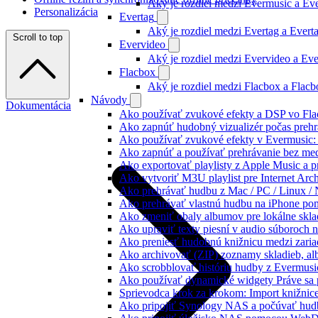
Aký je rozdiel medzi Evermusic a E
Personalizácia
Evertag
Aký je rozdiel medzi Evertag a Ever
Scroll to top
Evervideo
Aký je rozdiel medzi Evervideo a Ev
Flacbox
Aký je rozdiel medzi Flacbox a Flac
Návody
Dokumentácia
Ako používať zvukové efekty a DSP vo Flac
Ako zapnúť hudobný vizualizér počas prehr
Ako používať zvukové efekty v Evermusic: re
Ako zapnúť a používať prehrávanie bez me
Ako exportovať playlisty z Apple Music a 
Ako vytvoriť M3U playlist pre Internet Arc
Ako prehrávať hudbu z Mac / PC / Linux 
Ako prehrávať vlastnú hudbu na iPhone p
Ako zmeniť obaly albumov pre lokálne sklad
Ako upraviť texty piesní v audio súboroch
Ako preniesť hudobnú knižnicu medzi zaria
Ako archivovať (ZIP) zoznamy skladieb, albu
Ako scrobblovať históriu hudby z Evermusi
Ako používať dynamické widgety Práve sa 
Sprievodca krok za krokom: Import knižnic
Ako pripojiť Synology NAS a počúvať hud