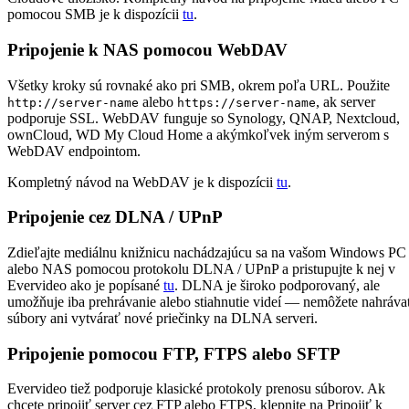
pomocou SMB je k dispozícii
tu
.
Pripojenie k NAS pomocou WebDAV
Všetky kroky sú rovnaké ako pri SMB, okrem poľa URL. Použite
alebo
, ak server
http://server-name
https://server-name
podporuje SSL. WebDAV funguje so Synology, QNAP, Nextcloud,
ownCloud, WD My Cloud Home a akýmkoľvek iným serverom s
WebDAV endpointom.
Kompletný návod na WebDAV je k dispozícii
tu
.
Pripojenie cez DLNA / UPnP
Zdieľajte mediálnu knižnicu nachádzajúcu sa na vašom Windows PC
alebo NAS pomocou protokolu DLNA / UPnP a pristupujte k nej v
Evervideo ako je popísané
tu
. DLNA je široko podporovaný, ale
umožňuje iba prehrávanie alebo stiahnutie videí — nemôžete nahráva
súbory ani vytvárať nové priečinky na DLNA serveri.
Pripojenie pomocou FTP, FTPS alebo SFTP
Evervideo tiež podporuje klasické protokoly prenosu súborov. Ak
chcete pripojiť server cez FTP alebo FTPS, klepnite na Pripojiť k