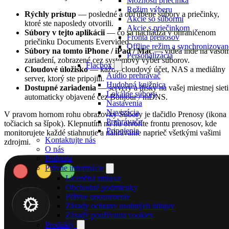
Možnosti priečinka
Režim výberu
Rýchly prístup
— posledné a obľúbené súbory a priečinky,
Akcie so súbormi
ktoré ste naposledy otvorili.
Akcie s priečinkom
Súbory v tejto aplikácii
— čo sa nachádza v ohraničenom
Fronta prenosov
priečinku Documents Evervideo.
Offline režim a synchronizované
Súbory na tomto iPhone / iPad / Mac
— videá inde na vašo
Personalizácia
zariadení, zobrazené cez systémový výber súborov.
Flacbox
Cloudové úložisko
— každý cloudový účet, NAS a mediálny
Audio prehrávač
server, ktorý ste pripojili.
Hudobná knižnica
Dostupné zariadenia
— servery a disky na vašej miestnej sieti
Lokálne súbory
automaticky objavené cez Bonjour / mDNS.
Nastavenia
Navigácia
V pravom hornom rohu obrazovky Súbory je tlačidlo Prenosy (ikona
Prehrávače
točiacich sa šípok). Klepnutím na ňu otvoríte frontu prenosov, kde
Pripojenia
monitorujete každé stiahnutie a nahrávanie naprieč všetkými vašimi
Kontaktujte nás
zdrojmi.
O nás
Podpora
Právne informácie
Licenčná zmluva
Obchodné podmienky
Právne upozornenie
Zásady ochrany osobných údajov
Zásady používania cookies
Produkty