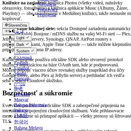
Knižnice na zariadení:
knižnica Photos (všetky videá, nahrávky
Navigácia
obrazovky, fotoalbumy) a knižnica aplikácie Music (Albumy, Žánre,
Prehrávače
Playlisty) — obe sa zobrazujú v Mediálnej knižnici, takže nemusíte ni
Pripojenia
kopírovať.
Slovenčina
Objavovanie lokálnej siete:
sekcia Dostupné zariadenia automaticky
عربي
zobrazuje každú Bonjour / mDNS službu na vašej Wi-Fi sieti — Plex
Català
Light
Jellyfin, Emby servery, Synology, QNAP, AirPort routery s
Čeština
pripojenými diskami, Apple Time Capsule — takže môžete klepnutím
Dark
Dansk
pripojiť bez zadávania IP adresy.
System
Deutsch
Ελληνικά
Každé pripojenie používa oficiálne SDK alebo otvorený protokol
English
služby, s autorizáciou na báze OAuth tam, kde je podporovaná.
Español
Môžete pripojiť viacero účtov rovnakej služby (napríklad dva účty
Suomi
Google Drive, alebo Plex aj Jellyfin server) a prehliadať ich vedľa
Français
seba v sekcii Cloudové úložisko.
עברית
हिन्दी
Bezpečnosť a súkromie
Hrvatski
Magyar
Bahasa Indonesia
Evervideo používa iba oficiálne SDK a zabezpečené pripojenia na
Italiano
interakciu s pripojenými cloudovými službami. Vaše prihlasovacie
日本語
meno a heslo nie sú prístupné aplikácii — všetky prenosy sú šifrovan
TLS.
한국어
Bahasa Melayu