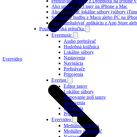
Prehrávanie hudby z Dropboxu na iPhone v 
Ako upraviť ID3 tagy na iPhone a Mac
Ako prehrávať lokálne súbory (súbory iTun
Streamujte hudbu z Macu alebo PC na iP
Ako nainštalovať aplikáciu z App Store al
Používateľská príručka
Evermusic
Audio prehrávač
Hudobná knižnica
Lokálne súbory
Nastavenia
Evervideo
Navigácia
Prehrávače
Pripojenia
Evertag
Editor tagov
Lokálne súbory
Mapovanie polí tagov
Nastavenia
Navigácia
Pripojenia
Evervideo
Mediálna knižnica
Mediálny prehrávač
Nastavenia