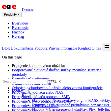
Domov
Produkty
Evervideo
Evermusic
Flacbox
Evertag
Blog
Dokumentácia
Podpora
Právne informácie
Kontakt
O nás
On this page
Pripojenie k cloudovému úložisku
Podporované cloudové úložné služby, mediálne servery a
protokoly
Bezpečnosť a súkromie
CTRL K
Odmietnutie Auth-Token
Odpojenie cloudového úložiska alebo zmena konfigurácie
Domov
Pripojenie k počítaču alebo NAS
Blog
Pripojenie k počítaču pomocou SMB
Flacbox 7.6: Nový zvukový engine BASS, efekty,
Pripojenie k NAS pomocou WebDAV
Evermusic 8.7: skutočné prehrávanie bez medzier, 
Pripojenie cez DLNA / UPnP
Flacbox 7.4: prepracované CarPlay, Plex, Jellyfi
Pripojenie pomocou FTP, FTPS alebo SFTP