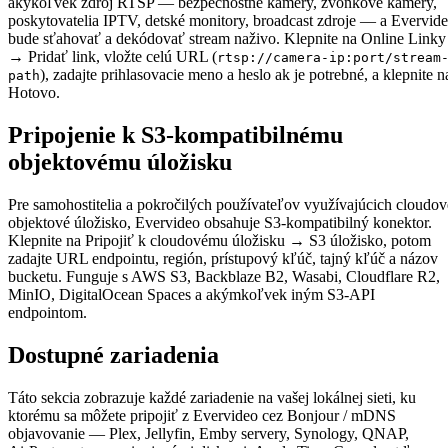
akýkoľvek zdroj RTSP — bezpečnostné kamery, zvonkové kamery,
poskytovatelia IPTV, detské monitory, broadcast zdroje — a Evervid
bude sťahovať a dekódovať stream naživo. Klepnite na Online Linky
→ Pridať link, vložte celú URL (
rtsp://camera-ip:port/stream
), zadajte prihlasovacie meno a heslo ak je potrebné, a klepnite n
path
Hotovo.
Pripojenie k S3-kompatibilnému
objektovému úložisku
Pre samohostitelia a pokročilých používateľov využívajúcich cloudov
objektové úložisko, Evervideo obsahuje S3-kompatibilný konektor.
Klepnite na Pripojiť k cloudovému úložisku → S3 úložisko, potom
zadajte URL endpointu, región, prístupový kľúč, tajný kľúč a názov
bucketu. Funguje s AWS S3, Backblaze B2, Wasabi, Cloudflare R2,
MinIO, DigitalOcean Spaces a akýmkoľvek iným S3-API
endpointom.
Dostupné zariadenia
Táto sekcia zobrazuje každé zariadenie na vašej lokálnej sieti, ku
ktorému sa môžete pripojiť z Evervideo cez Bonjour / mDNS
objavovanie — Plex, Jellyfin, Emby servery, Synology, QNAP,