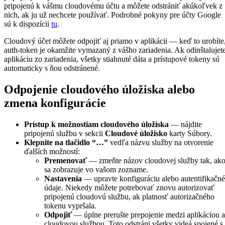
pripojenú k vášmu cloudovému účtu a môžete odstrániť akúkoľvek z
nich, ak ju už nechcete používať. Podrobné pokyny pre účty Google
sú k dispozícii
tu
.
Cloudový účet môžete odpojiť aj priamo v aplikácii — keď to urobíte
auth-token je okamžite vymazaný z vášho zariadenia. Ak odinštalujet
aplikáciu zo zariadenia, všetky stiahnuté dáta a prístupové tokeny sú
automaticky s ňou odstránené.
Odpojenie cloudového úložiska alebo
zmena konfigurácie
Prístup k možnostiam cloudového úložiska
— nájdite
pripojenú službu v sekcii
Cloudové úložisko
karty Súbory.
Klepnite na tlačidlo “…”
vedľa názvu služby na otvorenie
ďalších možností:
Premenovať
— zmeňte názov cloudovej služby tak, ak
sa zobrazuje vo vašom zozname.
Nastavenia
— upravte konfiguráciu alebo autentifikačné
údaje. Niekedy môžete potrebovať znovu autorizovať
pripojenú cloudovú službu, ak platnosť autorizačného
tokenu vypršala.
Odpojiť
— úplne prerušte prepojenie medzi aplikáciou a
cloudovou službou. Toto odstráni všetky videá spojené s