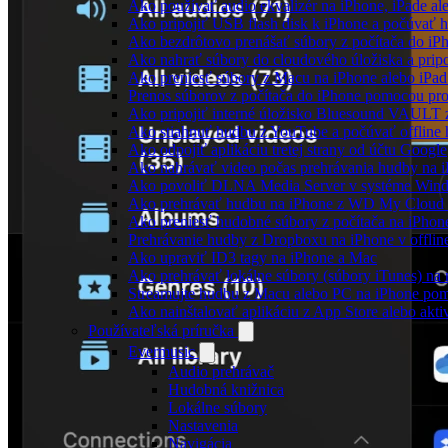
Ako používať audio ekvalizér na iPhone, iPade a
Ako pripojiť USB flash disk k iPhone a počúvať 
Ako bezdrôtovo prenášať súbory z počítača do i
Ako nahrať súbory do cloudového úložiska a pripo
Ako preniesť súbory z Macu na iPhone alebo iPa
Prenos súborov z počítača do iPhone pomocou p
Ako pripojiť interné úložisko Bluesound VAULT z
Ako stiahnuť hudbu z YouTube a počúvať offline
Ako odpojiť aplikáciu tretej strany od účtu Google
Ako nahrávať video počas prehrávania hudby na 
Ako povoliť DLNA Media Server v systéme Wind
Ako prehrávať hudbu na iPhone z WD My Clou
Ako preniesť hudobné súbory z počítača na iPho
Prehrávanie hudby z Dropboxu na iPhone v offlin
Ako upraviť ID3 tagy na iPhone a Mac
Ako prehrávať lokálne súbory (súbory iTunes) n
Streamujte hudbu z Macu alebo PC na iPhone p
Ako nainštalovať aplikáciu z App Store alebo ak
Používateľská príručka
Evermusic
Audio prehrávač
Hudobná knižnica
Lokálne súbory
Nastavenia
Navigácia