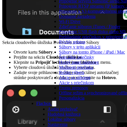
Pripojenie servera Subsonic alebo N
Pripojenie RTSP streamu (IP kamery,
Pripojenie k S3-kompatibilnému obje
Dostupné zariadenia
Wi-Fi Drive
Zdieľanie súborov iTunes / Finder
Pripojenie USB flash disku alebo SD 
Prehliadanie priečinkov v pripojených
Rýchly prístup
Sekcia cloudového úložiska Evervideo v karte Súbory
Súbory v tejto aplikácii
Otvorte kartu
Súbory
.
Súbory na tomto iPhone / iPad / Mac
Prejdite na sekciu
Cloudové úložisko
.
Špeciálne priečinky
Klepnite na
Pripojiť k cloudovému úložisku
z menu.
Horný panel nástrojov
Vyberte cloudovú úložnú službu zo zoznamu.
Možnosti priečinka
Zadajte svoje prihlasovacie údaje na oficiálnej autorizačnej
Režim výberu
stránke poskytovateľa cloudu, potom klepnite na
Hotovo
.
Akcie so súbormi
Akcie s priečinkom
Fronta prenosov
Offline režim a synchronizované offli
Personalizácia
Flacbox
Audio prehrávač
Hudobná knižnica
Lokálne súbory
Nastavenia