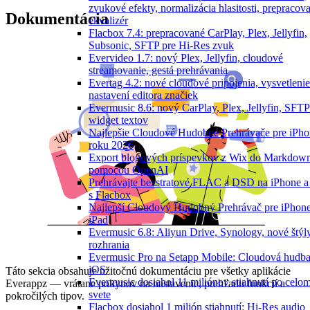
zvukové efekty, normalizácia hlasitosti, prepracov
Dokumentácia
ekvalizér
Flacbox 7.4: prepracované CarPlay, Plex, Jellyfin,
Subsonic, SFTP pre Hi-Res zvuk
Evervideo 1.7: nový Plex, Jellyfin, cloudové
streamovanie, gestá prehrávania
Evertag 4.2: nové cloudové pripojenia, vysvetlenie
nastavení editora značiek
Evermusic 8.6: nový CarPlay, Plex, Jellyfin, SFTP
widget textov
Najlepšie Cloudové Hudobné Prehrávače pre iPho
roku 2026
Export blogových príspevkov z Wix do Markdow
pomocou OpenAI
Prehrávajte bezstratové FLAC a DSD na iPhone 
s Flacbox
Najlepší Cloudový Hudobný Prehrávač pre iPhone
iPad
Evermusic 6.8: Aliyun Drive, Synology, nové štýl
rozhrania
Evermusic Pro na Setapp Mobile: Cloudová hudba
iOS
Táto sekcia obsahuje užitočnú dokumentáciu pre všetky aplikácie
Evermusic dosiahol 11 miliónov stiahnutí po celo
Everappz — vrátane pokynov na nastavenie, prehľadu funkcií a
svete
pokročilých tipov.
Flacbox dosiahol 1 milión stiahnutí: Hi-Res audio