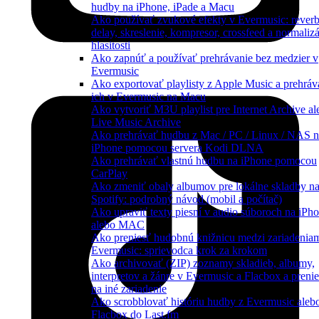
hudby na iPhone, iPade a Macu
Ako používať zvukové efekty v Evermusic: reverb
delay, skreslenie, kompresor, crossfeed a normaliz
hlasitosti
Ako zapnúť a používať prehrávanie bez medzier v
Evermusic
Ako exportovať playlisty z Apple Music a prehráv
ich v Evermusic na Macu
Ako vytvoriť M3U playlist pre Internet Archive al
Live Music Archive
Ako prehrávať hudbu z Mac / PC / Linux / NAS 
iPhone pomocou servera Kodi DLNA
Ako prehrávať vlastnú hudbu na iPhone pomocou
CarPlay
Ako zmeniť obaly albumov pre lokálne skladby n
Spotify: podrobný návod (mobil a počítač)
Ako upraviť texty piesní v audio súboroch na iPh
alebo MAC
Ako preniesť hudobnú knižnicu medzi zariadeniam
Evermusic: sprievodca krok za krokom
Ako archivovať (ZIP) zoznamy skladieb, albumy,
interpretov a žánre v Evermusic a Flacbox a preni
na iné zariadenie
Ako scrobblovať históriu hudby z Evermusic aleb
Flacbox do Last.fm