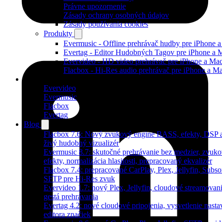
Právne upozornenie
Zásady ochrany osobných údajov
Zásady používania cookies
Produkty
Evermusic - Offline prehrávač hudby pre iPhone 
Evertag - Editor Hudobných Tagov pre iPhone a 
Evervideo - HD video prehrávač pre iPhone a Ma
Flacbox - Hi-Res audio prehrávač pre iPhone a M
Produkty
Evervideo
Evermusic
Flacbox
Evertag
Blog
Flacbox 7.6: Nový zvukový engine BASS, efekty, DSP 
živý hudobný vizualizér
Evermusic 8.7: skutočné prehrávanie bez medzier, zvuk
efekty, normalizácia hlasitosti, prepracovaný ekvalizér
Flacbox 7.4: prepracované CarPlay, Plex, Jellyfin, Subso
SFTP pre Hi-Res zvuk
Evervideo 1.7: nový Plex, Jellyfin, cloudové streamovani
gestá prehrávania
Evertag 4.2: nové cloudové pripojenia, vysvetlenie nasta
editora značiek