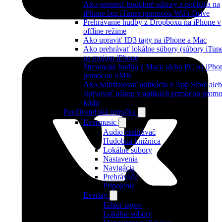
Ako preniesť hudobné súbory z počítača na
iPhone bez iTunes pomocou WiFi-Drive
Prehrávanie hudby z Dropboxu na iPhone v
offline režime
Ako upraviť ID3 tagy na iPhone a Mac
Ako prehrávať lokálne súbory (súbory iTun
na mojom iPhone
Streamujte hudbu z Macu alebo PC na iPho
pomocou SMB
Ako nainštalovať aplikáciu z App Store ale
aktivovať nákup v aplikácii pomocou prom
kódu
Používateľská príručka
Evermusic
Audio prehrávač
Hudobná knižnica
Lokálne súbory
Nastavenia
Navigácia
Prehrávače
Pripojenia
Evertag
Editor tagov
Lokálne súbory