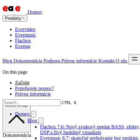
Domov
Produkty
Evervideo
Evermusic
Flacbox
Evertag
Blog
Dokumentácia
Podpora
Právne informácie
Kontakt
O nás
On this page
Začnite
Potrebujete pomoc?
Právne informácie
CTRL K
Scroll to top
Domov
Blog
Flacbox 7.6: Nový zvukový engine BASS, efekty,
DSP a živý hudobný vizualizér
Dokumentácia
Evermusic 8.7: skutočné prehrávanie bez medzier,