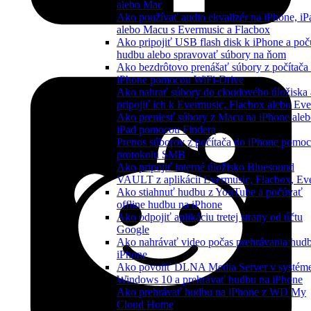
alebo Mac
Ako používať audio ekvalizér na iPhone, iP
alebo Macu s Evermusic a Flacbox
Ako pripojiť USB flash disk k iPhone a po
hudbu alebo spravovať súbory na ňom
Ako bezdrôtovo prenášať súbory z počítača
iPhone pomocou WiFi-Drive
Ako nahrať súbory do cloudového úložiska 
pripojiť ich k Evermusic, Flacbox alebo Eve
Ako preniesť súbory z Macu na iPhone ale
iPad pomocou Findera
Prenos súborov z počítača do iPhone pomo
protokolu SMB
Ako pripojiť interné úložisko Bluesound
VAULT z aplikácií Evermusic, Flacbox, Ev
Ako stiahnuť hudbu z YouTube a počúvať
offline hudbu na iPhone
Ako odpojiť aplikáciu tretej strany od účtu
Google
Ako nahrávať video počas prehrávania hud
iPhone
Ako povoliť DLNA Media Server v systém
Windows 10 a prehrávať hudbu na iPhone
Ako prehrávať hudbu na iPhone z WD My
Cloud Home