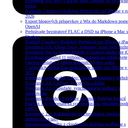
Evermusic 8.6: nový CarPlay, Plex, Jellyfin, SFTP a wid
textov
Najlepšie Cloudové Hudobné Prehrávače pre iPhone v r
2026
Export blogových príspevkov z Wix do Markdown pom
OpenAI
Prehrávajte bezstratové FLAC a DSD na iPhone a Mac s
Flacbox
Najlepší Cloudový Hudobný Prehrávač pre iPhone a iPa
Evermusic 6.8: Aliyun Drive, Synology, nové štýly rozhr
Evermusic Pro na Setapp Mobile: Cloudová hudba pre 
Evermusic dosiahol 11 miliónov stiahnutí po celom svete
Flacbox dosiahol 1 milión stiahnutí: Hi-Res audio
5 najlepších aplikácií na prehrávanie hudby pre iPhone v
2025
Evermusic propagačné video: Cloudový hudobný prehrá
Evermusic 3.6: CarPlay, VoiceOver a ďalšie
Evermusic 3.1: Crossfade, synchronizácia knižnice a
zálohovanie
Evermusic dosiahol 3 milióny stiahnutí: Prehľad funkcií
Flacbox 1.6: Automatická synchronizácia, ekvalizér, pod
OPUS
Evermusic 2.3: Automatická synchronizácia, pozícia
prehrávania a tagy
Streamovanie hudby z cloudového úložiska na iPhone s