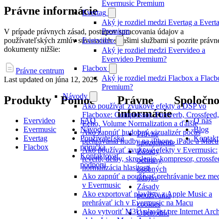
Evermusic Premium
Právne informácie
Evertag
Aký je rozdiel medzi Evertag a Evert
Premium
V prípade právnych zásad, postupov spracovania údajov a
používateľských zmlúv súvisiacich s našimi službami si pozrite právn
Evervideo
dokumenty nižšie:
Aký je rozdiel medzi Evervideo a
Evervideo Premium?
Flacbox
Právne centrum
Aký je rozdiel medzi Flacbox a Flacb
Last updated on
júna 12, 2025
Premium?
Návody
Produkty
Pomoc
Právne
Spoločno
Ako používať zvukové efekty a DSP vo
informácie
Flacboxe: Compressor, Freeverb, Crossfeed,
Evervideo
FAQ
O nás
Echo, Volume Normalization a ďalšie
Evermusic
Návod
Blog
Ako zapnúť hudobný vizualizér počas
Právne
Evertag
Používateľská
Kontakt
prehrávania hudby na iPhone, iPade a Macu
upozornenie
Flacbox
príručka
Ako používať zvukové efekty v Evermusic:
Zásady
Kontaktovať
reverb, delay, skreslenie, kompresor, crossfe
ochrany
podporu
normalizácia hlasitosti
osobných
Ako zapnúť a používať prehrávanie bez med
údajov
v Evermusic
Zásady
Ako exportovať playlisty z Apple Music a
používania
prehrávať ich v Evermusic na Macu
cookies
Ako vytvoriť M3U playlist pre Internet Arc
Obchodné