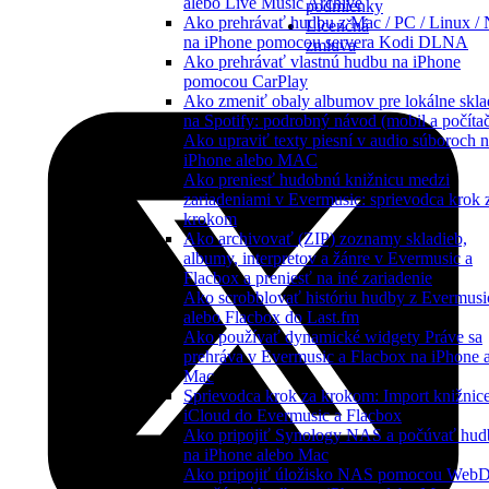
alebo Live Music Archive
podmienky
Ako prehrávať hudbu z Mac / PC / Linux /
Licenčná
na iPhone pomocou servera Kodi DLNA
zmluva
Ako prehrávať vlastnú hudbu na iPhone
pomocou CarPlay
Ako zmeniť obaly albumov pre lokálne skl
na Spotify: podrobný návod (mobil a počíta
Ako upraviť texty piesní v audio súboroch 
iPhone alebo MAC
Ako preniesť hudobnú knižnicu medzi
zariadeniami v Evermusic: sprievodca krok 
krokom
Ako archivovať (ZIP) zoznamy skladieb,
albumy, interpretov a žánre v Evermusic a
Flacbox a preniesť na iné zariadenie
Ako scrobblovať históriu hudby z Evermusi
alebo Flacbox do Last.fm
Ako používať dynamické widgety Práve sa
prehráva v Evermusic a Flacbox na iPhone 
Mac
Sprievodca krok za krokom: Import knižnic
iCloud do Evermusic a Flacbox
Ako pripojiť Synology NAS a počúvať hud
na iPhone alebo Mac
Ako pripojiť úložisko NAS pomocou We