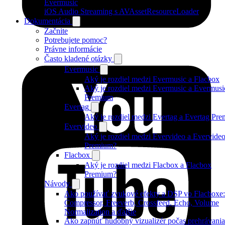
Evermusic
iOS Audio Streaming s AVAssetResourceLoader
Dokumentácia
Začnite
Potrebujete pomoc?
Právne informácie
Často kladené otázky
Evermusic
Aký je rozdiel medzi Evermusic a Flacbox
Aký je rozdiel medzi Evermusic a Evermusi
Premium
Evertag
Aký je rozdiel medzi Evertag a Evertag Pr
Evervideo
Aký je rozdiel medzi Evervideo a Evervide
Premium?
Flacbox
Aký je rozdiel medzi Flacbox a Flacbox
Premium?
Návody
Ako používať zvukové efekty a DSP vo Flacboxe:
Compressor, Freeverb, Crossfeed, Echo, Volume
Normalization a ďalšie
Ako zapnúť hudobný vizualizér počas prehrávania