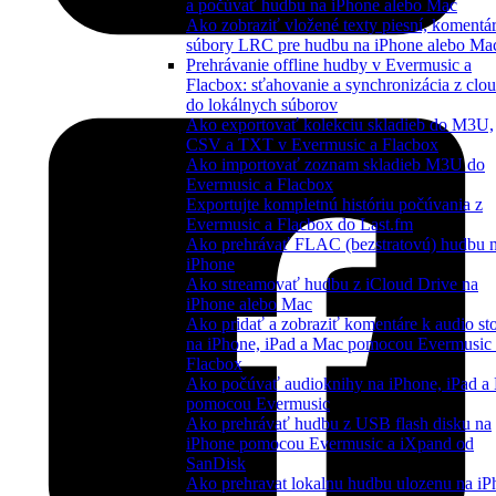
a počúvať hudbu na iPhone alebo Mac
Ako zobraziť vložené texty piesní, komentár
súbory LRC pre hudbu na iPhone alebo Ma
Prehrávanie offline hudby v Evermusic a
Flacbox: sťahovanie a synchronizácia z clo
do lokálnych súborov
Ako exportovať kolekciu skladieb do M3U,
CSV a TXT v Evermusic a Flacbox
Ako importovať zoznam skladieb M3U do
Evermusic a Flacbox
Exportujte kompletnú históriu počúvania z
Evermusic a Flacbox do Last.fm
Ako prehrávať FLAC (bezstratovú) hudbu 
iPhone
Ako streamovať hudbu z iCloud Drive na
iPhone alebo Mac
Ako pridať a zobraziť komentáre k audio s
na iPhone, iPad a Mac pomocou Evermusic 
Flacbox
Ako počúvať audioknihy na iPhone, iPad a
pomocou Evermusic
Ako prehrávať hudbu z USB flash disku na
iPhone pomocou Evermusic a iXpand od
SanDisk
Ako prehravat lokalnu hudbu ulozenu na iP