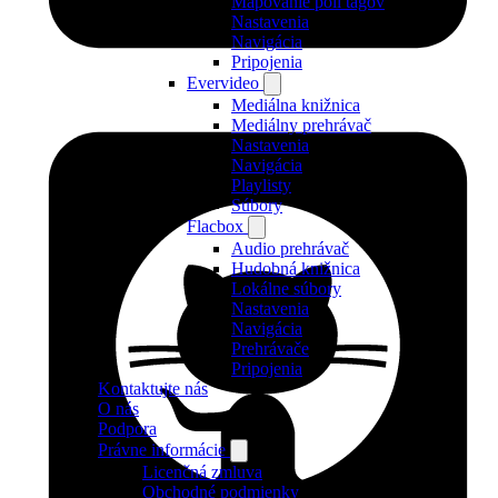
Mapovanie polí tagov
Nastavenia
Navigácia
Pripojenia
Evervideo
Mediálna knižnica
Mediálny prehrávač
Nastavenia
Navigácia
Playlisty
Súbory
Flacbox
Audio prehrávač
Hudobná knižnica
Lokálne súbory
Nastavenia
Navigácia
Prehrávače
Pripojenia
Kontaktujte nás
O nás
Podpora
Právne informácie
Licenčná zmluva
Obchodné podmienky