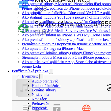
Ako preniesť súbory z Macu na iPhone alebo iPad pomo
Prenos súborov z počítača do iPhone pomocou protoko
Ako pripojiť interné úložisko Bluesound VAULT z aplik
Ako stiahnuť hudbu z YouTube a počúvať offline hudbu
Ako odpojiť aplikáciu tretej strany od účtu Google
Ako nahrávať video počas prehrávania hudby na iPhone
Ako povoliť DLNA Media Server v systéme Windows 10
Ako prehrávať hudbu na iPhone z WD My Cloud Home
Ako preniesť hudobné súbory z počítača na iPhone bez
Prehrávanie hudby z Dropboxu na iPhone v offline reži
Ako upraviť ID3 tagy na iPhone a Mac
Ako prehrávať lokálne súbory (súbory iTunes) na mojo
Streamujte hudbu z Macu alebo PC na iPhone pomoco
Ako nainštalovať aplikáciu z App Store alebo aktivovať
promo kódu
Používateľská príručka
Evermusic
Audio prehrávač
Hudobná knižnica
Lokálne súbory
Nastavenia
Navigácia
Prehrávače
Pripojenia