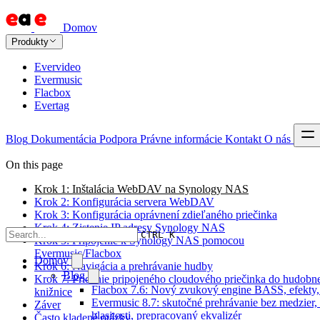
Domov
Produkty
Evervideo
Evermusic
Flacbox
Evertag
Blog
Dokumentácia
Podpora
Právne informácie
Kontakt
O nás
On this page
Krok 1: Inštalácia WebDAV na Synology NAS
Krok 2: Konfigurácia servera WebDAV
Krok 3: Konfigurácia oprávnení zdieľaného priečinka
Krok 4: Zistenie IP adresy Synology NAS
CTRL K
Krok 5: Pripojenie k Synology NAS pomocou
Evermusic/Flacbox
Domov
Krok 6: Navigácia a prehrávanie hudby
Blog
Krok 7: Pridanie pripojeného cloudového priečinka do hudobn
Flacbox 7.6: Nový zvukový engine BASS, efekty,
knižnice
Evermusic 8.7: skutočné prehrávanie bez medzier,
Záver
hlasitosti, prepracovaný ekvalizér
Často kladené otázky