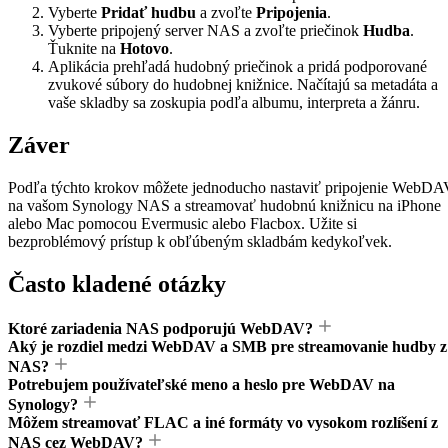
Vyberte
Pridať hudbu
a zvoľte
Pripojenia
.
Vyberte pripojený server NAS a zvoľte priečinok
Hudba
.
Ťuknite na
Hotovo
.
Aplikácia prehľadá hudobný priečinok a pridá podporované
zvukové súbory do hudobnej knižnice. Načítajú sa metadáta a
vaše skladby sa zoskupia podľa albumu, interpreta a žánru.
Záver
Podľa týchto krokov môžete jednoducho nastaviť pripojenie WebD
na vašom Synology NAS a streamovať hudobnú knižnicu na iPhone
alebo Mac pomocou Evermusic alebo Flacbox. Užite si
bezproblémový prístup k obľúbeným skladbám kedykoľvek.
Často kladené otázky
Ktoré zariadenia NAS podporujú WebDAV?
Aký je rozdiel medzi WebDAV a SMB pre streamovanie hudby z
NAS?
Potrebujem používateľské meno a heslo pre WebDAV na
Synology?
Môžem streamovať FLAC a iné formáty vo vysokom rozlíšení z
NAS cez WebDAV?