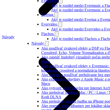
Evermusic
Aký je rozdiel medzi Evermusic a Fl
Aký je rozdiel medzi Evermusic a E
Evertag
Aký je rozdiel medzi Evertag a Ever
Evervideo
Aký je rozdiel medzi Evervideo a Ev
Flacbox
Návody
Aký je rozdiel medzi Flacbox a Flac
Návody
Ako používať zvukové efekty a DSP vo Fla
Crossfeed, Echo, Volume Normalization a ď
Ako zapnúť hudobný vizualizér počas prehr
Macu
Ako používať zvukové efekty v Evermusic: re
kompresor, crossfeed a normalizácia hlasitos
Ako zapnúť a používať prehrávanie bez me
Ako exportovať playlisty z Apple Music a p
Macu
Ako vytvoriť M3U playlist pre Internet Arc
Ako prehrávať hudbu z Mac / PC / Linux /
Kodi DLNA
Ako prehrávať vlastnú hudbu na iPhone p
Ako zmeniť obaly albumov pre lokálne skla