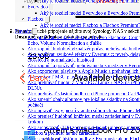
Aký je rozdiel medzi Evertag a Evertag Premium
Evervideo
Aký je rozdiel medzi Evervideo a Evervideo Pre
Flacbox
Aký je rozdiel medzi Flacbox a Flacbox Premium
Pre automatické pripojenie nájdite svoj Synology NAS v sekcii
Návody
Dostupné zariadenia
a ťuknutím sa pripojte.
Ako používať zvukové efekty a DSP vo Flacboxe: Compr
Echo, Volume Normalization a ďalšie
Ako zapnúť hudobný vizualizér počas prehrávania hudb
Ako používať zvukové efekty v Evermusic: reverb, delay,
crossfeed a normalizácia hlasitosti
Ako zapnúť a používať prehrávanie bez medzier v Ever
Ako exportovať playlisty z Apple Music a prehrávať ic
Ako vytvoriť M3U playlist pre Internet Archive alebo L
Ako prehrávať hudbu z Mac / PC / Linux / NAS na iPh
DLNA
Ako prehrávať vlastnú hudbu na iPhone pomocou CarPl
Ako zmeniť obaly albumov pre lokálne skladby na Spoti
počítač)
Ako upraviť texty piesní v audio súboroch na iPhone a
Ako preniesť hudobnú knižnicu medzi zariadeniami v Ev
krokom
Ako archivovať (ZIP) zoznamy skladieb, albumy, interpr
Flacbox a preniesť na iné zariadenie
Ako scrobblovať históriu hudby z Evermusic alebo Flac