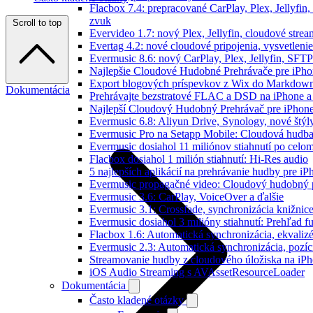
Flacbox 7.4: prepracované CarPlay, Plex, Jellyfin
zvuk
Scroll to top
Evervideo 1.7: nový Plex, Jellyfin, cloudové strea
Evertag 4.2: nové cloudové pripojenia, vysvetlenie
Evermusic 8.6: nový CarPlay, Plex, Jellyfin, SFTP
Najlepšie Cloudové Hudobné Prehrávače pre iPho
Export blogových príspevkov z Wix do Markdo
Dokumentácia
Prehrávajte bezstratové FLAC a DSD na iPhone a
Najlepší Cloudový Hudobný Prehrávač pre iPhone
Evermusic 6.8: Aliyun Drive, Synology, nové štýl
Evermusic Pro na Setapp Mobile: Cloudová hudba
Evermusic dosiahol 11 miliónov stiahnutí po celom
Flacbox dosiahol 1 milión stiahnutí: Hi-Res audio
5 najlepších aplikácií na prehrávanie hudby pre i
Evermusic propagačné video: Cloudový hudobný 
Evermusic 3.6: CarPlay, VoiceOver a ďalšie
Evermusic 3.1: Crossfade, synchronizácia knižnic
Evermusic dosiahol 3 milióny stiahnutí: Prehľad fu
Flacbox 1.6: Automatická synchronizácia, ekvali
Evermusic 2.3: Automatická synchronizácia, pozíci
Streamovanie hudby z cloudového úložiska na iP
iOS Audio Streaming s AVAssetResourceLoader
Dokumentácia
Často kladené otázky