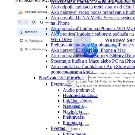
je nainštalovaný. Otvorte server WebDAV na jeho konfiguráciu
Ako stiahnuť hudbu z YouTube a počúvať o
Ako odpojiť aplikáciu tretej strany od účtu
Ako nahrávať video počas prehrávania hud
Ako povoliť DLNA Media Server v systéme
na iPhone
Ako prehrávať hudbu na iPhone z WD My
Ako preniesť hudobné súbory z počítača n
WiFi-Drive
Prehrávanie hudby z Dropboxu na iPhone v 
Ako upraviť ID3 tagy na iPhone a Mac
Ako prehrávať lokálne súbory (súbory iTun
Streamujte hudbu z Macu alebo PC na iP
Ako nainštalovať aplikáciu z App Store aleb
pomocou promo kódu
Používateľská príručka
Evermusic
Audio prehrávač
Hudobná knižnica
Lokálne súbory
Nastavenia
Navigácia
Prehrávače
Pripojenia
Evertag
Editor tagov