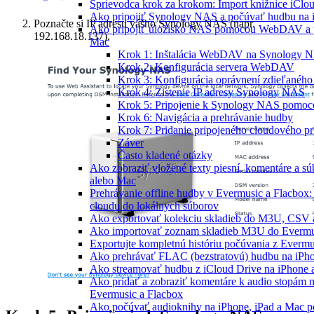
Sprievodca krok za krokom: Import knižnice iClo
Ako pripojiť Synology NAS a počúvať hudbu na 
Poznačte si IP adresu vášho Synology NAS (napr.
Ako pripojiť úložisko NAS pomocou WebDAV a p
192.168.18.137).
Mac
Krok 1: Inštalácia WebDAV na Synology 
Krok 2: Konfigurácia servera WebDAV
Krok 3: Konfigurácia oprávnení zdieľaného 
Krok 4: Zistenie IP adresy Synology NAS
Krok 5: Pripojenie k Synology NAS pomoc
Krok 6: Navigácia a prehrávanie hudby
Krok 7: Pridanie pripojeného cloudového pr
Záver
Často kladené otázky
Ako zobraziť vložené texty piesní, komentáre a 
alebo Mac
Prehrávanie offline hudby v Evermusic a Flacbox:
cloudu do lokálnych súborov
Ako exportovať kolekciu skladieb do M3U, CSV 
Ako importovať zoznam skladieb M3U do Evermu
Exportujte kompletnú históriu počúvania z Evermu
Ako prehrávať FLAC (bezstratovú) hudbu na iPh
Ako streamovať hudbu z iCloud Drive na iPhone 
Ako pridať a zobraziť komentáre k audio stopám
Evermusic a Flacbox
Ako počúvať audioknihy na iPhone, iPad a Mac 