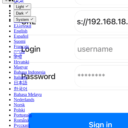
عربي
Català
Light
Čeština
Dark
Dansk
System
Deutsch
Ελληνικά
English
Español
Suomi
Français
עברית
हिन्दी
Hrvatski
Magyar
Bahasa Indonesia
Italiano
日本語
한국어
Bahasa Melayu
Nederlands
Norsk
Polski
Português
Română
Русский