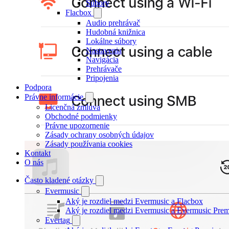
Súbory
Flacbox
Audio prehrávač
Hudobná knižnica
Lokálne súbory
Nastavenia
Navigácia
Prehrávače
Pripojenia
Podpora
Právne informácie
Licenčná zmluva
Obchodné podmienky
Právne upozornenie
Zásady ochrany osobných údajov
Zásady používania cookies
Kontakt
O nás
Často kladené otázky
Evermusic
Aký je rozdiel medzi Evermusic a Flacbox
Aký je rozdiel medzi Evermusic a Evermusic Pre
Evertag