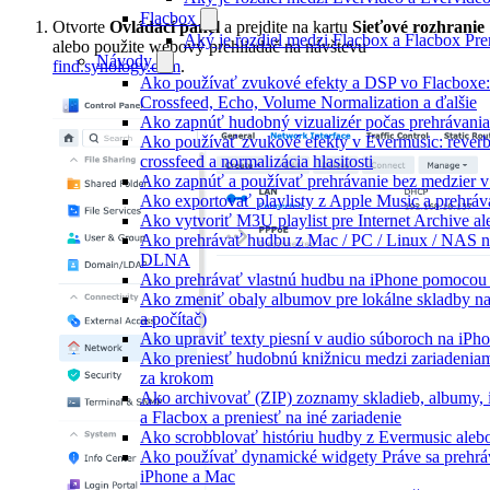
Flacbox
Otvorte
Ovládací panel
a prejdite na kartu
Sieťové rozhranie
Aký je rozdiel medzi Flacbox a Flacbox P
alebo použite webový prehliadač na návštevu
Návody
find.synology.com
.
Ako používať zvukové efekty a DSP vo Flacboxe:
Crossfeed, Echo, Volume Normalization a ďalšie
Ako zapnúť hudobný vizualizér počas prehrávani
Ako používať zvukové efekty v Evermusic: reverb,
crossfeed a normalizácia hlasitosti
Ako zapnúť a používať prehrávanie bez medzier 
Ako exportovať playlisty z Apple Music a prehrá
Ako vytvoriť M3U playlist pre Internet Archive a
Ako prehrávať hudbu z Mac / PC / Linux / NAS 
DLNA
Ako prehrávať vlastnú hudbu na iPhone pomocou
Ako zmeniť obaly albumov pre lokálne skladby na
a počítač)
Ako upraviť texty piesní v audio súboroch na iP
Ako preniesť hudobnú knižnicu medzi zariadeniam
za krokom
Ako archivovať (ZIP) zoznamy skladieb, albumy, i
a Flacbox a preniesť na iné zariadenie
Ako scrobblovať históriu hudby z Evermusic aleb
Ako používať dynamické widgety Práve sa prehrá
iPhone a Mac