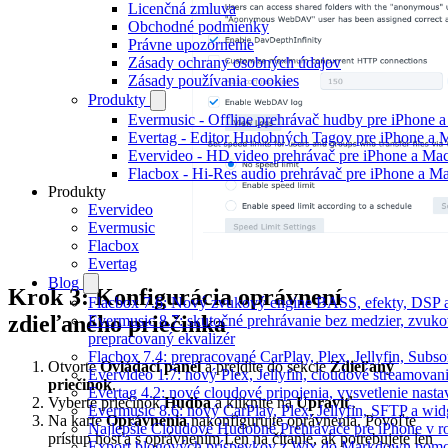
Licenčná zmluva
Obchodné podmienky
Právne upozornenie
Zásady ochrany osobných údajov
Zásady používania cookies
Produkty
Evermusic - Offline prehrávač hudby pre iPhone 
Evertag - Editor Hudobných Tagov pre iPhone a 
Evervideo - HD video prehrávač pre iPhone a Ma
Flacbox - Hi-Res audio prehrávač pre iPhone a M
Produkty
Evervideo
Evermusic
Flacbox
Evertag
Blog
Krok 3: Konfigurácia oprávnení
Flacbox 7.6: Nový zvukový engine BASS, efekty, DSP a
zdieľaného priečinka
Evermusic 8.7: skutočné prehrávanie bez medzier, zvukové
prepracovaný ekvalizér
Flacbox 7.4: prepracované CarPlay, Plex, Jellyfin, Subs
Otvorte
Ovládací panel
a prejdite do sekcie
Zdieľaný
Evervideo 1.7: nový Plex, Jellyfin, cloudové streamovani
priečinok
.
Evertag 4.2: nové cloudové pripojenia, vysvetlenie nasta
Vyberte priečinok
Hudba
a kliknite na
Upraviť
.
Evermusic 8.6: nový CarPlay, Plex, Jellyfin, SFTP a wid
Na karte
Oprávnenia
nakonfigurujte oprávnenia. Povoľte
Najlepšie Cloudové Hudobné Prehrávače pre iPhone v r
prístup hosťa s oprávnením Len na čítanie, ak potrebujete len
Export blogových príspevkov z Wix do Markdown po