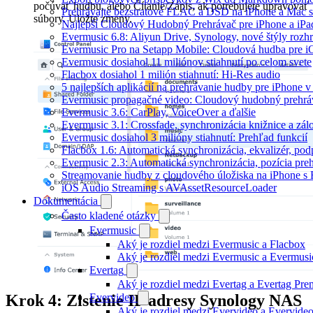
počúvať hudbu, alebo Čítanie/Zápis, ak potrebujete upravovať
Prehrávajte bezstratové FLAC a DSD na iPhone a Mac s
súbory. Uložte zmeny.
Najlepší Cloudový Hudobný Prehrávač pre iPhone a iPa
Evermusic 6.8: Aliyun Drive, Synology, nové štýly rozhr
Evermusic Pro na Setapp Mobile: Cloudová hudba pre 
Evermusic dosiahol 11 miliónov stiahnutí po celom svete
Flacbox dosiahol 1 milión stiahnutí: Hi-Res audio
5 najlepších aplikácií na prehrávanie hudby pre iPhone 
Evermusic propagačné video: Cloudový hudobný prehrá
Evermusic 3.6: CarPlay, VoiceOver a ďalšie
Evermusic 3.1: Crossfade, synchronizácia knižnice a zál
Evermusic dosiahol 3 milióny stiahnutí: Prehľad funkcií
Flacbox 1.6: Automatická synchronizácia, ekvalizér, p
Evermusic 2.3: Automatická synchronizácia, pozícia preh
Streamovanie hudby z cloudového úložiska na iPhone s
iOS Audio Streaming s AVAssetResourceLoader
Dokumentácia
Často kladené otázky
Evermusic
Aký je rozdiel medzi Evermusic a Flacbox
Aký je rozdiel medzi Evermusic a Evermus
Evertag
Aký je rozdiel medzi Evertag a Evertag Pr
Krok 4: Zistenie IP adresy Synology NAS
Evervideo
Aký je rozdiel medzi Evervideo a Evervid