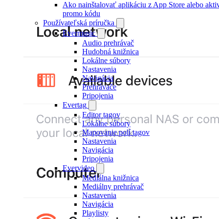
Ako nainštalovať aplikáciu z App Store alebo akt
promo kódu
Používateľská príručka
Evermusic
Audio prehrávač
Hudobná knižnica
Lokálne súbory
Nastavenia
Navigácia
Prehrávače
Pripojenia
Evertag
Editor tagov
Lokálne súbory
Mapovanie polí tagov
Nastavenia
Navigácia
Pripojenia
Evervideo
Mediálna knižnica
Mediálny prehrávač
Nastavenia
Navigácia
Playlisty