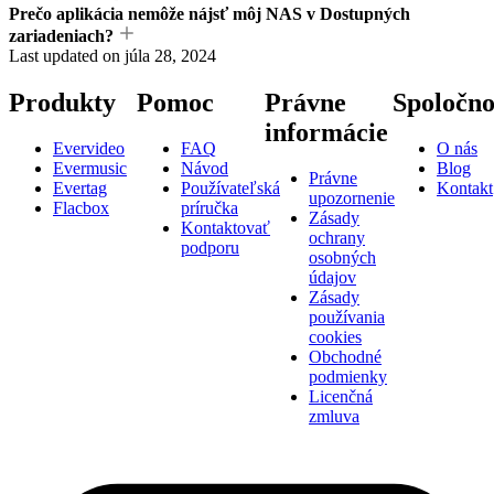
Prečo aplikácia nemôže nájsť môj NAS v Dostupných
zariadeniach?
Last updated on
júla 28, 2024
Produkty
Pomoc
Právne
Spoločno
informácie
Evervideo
FAQ
O nás
Evermusic
Návod
Blog
Právne
Evertag
Používateľská
Kontakt
upozornenie
Flacbox
príručka
Zásady
Kontaktovať
ochrany
podporu
osobných
údajov
Zásady
používania
cookies
Obchodné
podmienky
Licenčná
zmluva