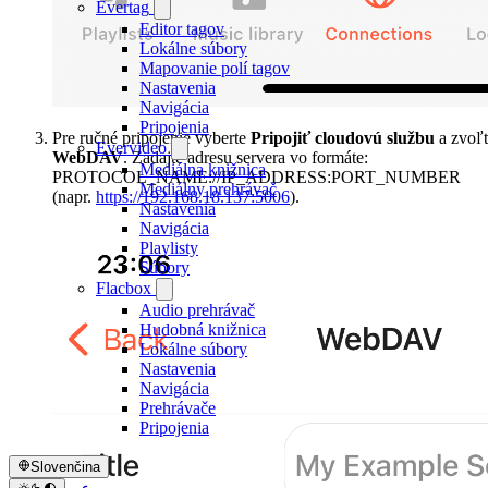
Evertag
Editor tagov
Lokálne súbory
Mapovanie polí tagov
Nastavenia
Navigácia
Pripojenia
Pre ručné pripojenie vyberte
Pripojiť cloudovú službu
a zvoľt
Evervideo
WebDAV
. Zadajte adresu servera vo formáte:
Mediálna knižnica
PROTOCOL_NAME://IP_ADDRESS:PORT_NUMBER
Mediálny prehrávač
(napr.
https://192.168.18.137:5006
).
Nastavenia
Navigácia
Playlisty
Súbory
Flacbox
Audio prehrávač
Hudobná knižnica
Lokálne súbory
Nastavenia
Navigácia
Prehrávače
Pripojenia
Slovenčina