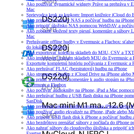
Ako používať dynamické widgety Práve sa prehráva v E
Mac
Sprievodca krok za krokom: Import knižnice iCloud do 
Ako pripojiť Synology NAS a počúvať hudbu na iPhon
Ako pripojiť úložisko NAS pomocou WebDAV a počúva
Ako zobraziť vložené texty piesní, komentáre a súbory
Mac
Prehrávanie offline hudby v Evermusic a Flacbox: sťaho
do lokálnych súborov
Ako exportovať kolekciu skladieb do M3U, CSV a TXT
Ako importovať zoznam skladieb M3U do Evermusic a 
Exportujte kompletnú históriu počúvania z Evermusic a 
Ako prehrávať FLAC (bezstratovú) hudbu na iPhone
Ako streamovať hudbu z iCloud Drive na iPhone alebo
Ako pridať a zobraziť komentáre k audio stopám na iP
Evermusic a Flacbox
Ako počúvať audioknihy na iPhone, iPad a Mac pomoc
Ako prehrávať hudbu z USB flash disku na iPhone pom
SanDisk
Ako prehravat lokalnu hudbu ulozenu na iPhone alebo 
Ako používať audio ekvalizér na iPhone, iPade alebo M
Ako pripojiť USB flash disk k iPhone a počúvať hudbu 
Ako bezdrôtovo prenášať súbory z počítača do iPhone 
Ako nahrať súbory do cloudového úložiska a pripojiť ic
Evertag