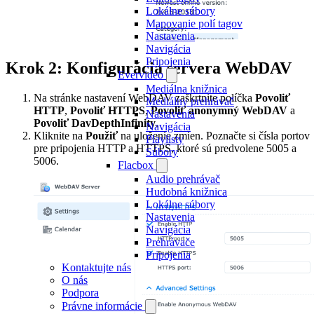
Lokálne súbory
Mapovanie polí tagov
Nastavenia
Navigácia
Pripojenia
Krok 2: Konfigurácia servera WebDAV
Evervideo
Mediálna knižnica
Na stránke nastavení WebDAV zaškrtnite políčka
Povoliť
Mediálny prehrávač
HTTP
,
Povoliť HTTPS
,
Povoliť anonymný WebDAV
a
Nastavenia
Povoliť DavDepthInfinity
.
Navigácia
Kliknite na
Použiť
na uloženie zmien. Poznačte si čísla portov
Playlisty
pre pripojenia HTTP a HTTPS, ktoré sú predvolene 5005 a
Súbory
5006.
Flacbox
Audio prehrávač
Hudobná knižnica
Lokálne súbory
Nastavenia
Navigácia
Prehrávače
Pripojenia
Kontaktujte nás
O nás
Podpora
Právne informácie