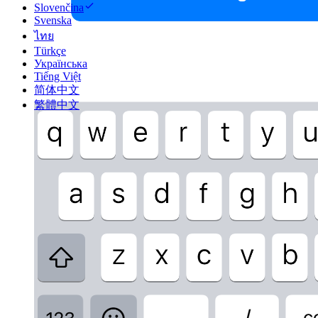
Slovenčina
Svenska
ไทย
Türkçe
Українська
Tiếng Việt
简体中文
繁體中文