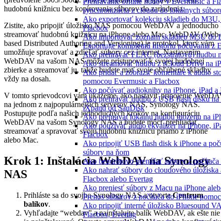
Prehrávanie offline hudby v Evermusic a Fl
hudobnú knižnicu bez kopírovania súborov do zariadenia.
synchronizácia z cloudu do lokálnych súbor
Ako exportovať kolekciu skladieb do M3U
Zistite, ako pripojiť úložisko NAS pomocou WebDAV a jednoducho
Flacbox
streamovať hudobnú knižnicu na iPhone alebo Mac. WebDAV (Web-
Ako importovať zoznam skladieb M3U do E
based Distributed Authoring and Versioning) je protokol, ktorý vám
Exportujte kompletnú históriu počúvania z 
umožňuje spravovať a zdieľať súbory cez internet. Nastavením
Ako prehrávať FLAC (bezstratovú) hudbu 
WebDAV na vašom NAS môžete pristupovať k svojej hudobnej
Ako streamovať hudbu z iCloud Drive na i
zbierke a streamovať ju, takže budete mať svoje obľúbené skladby
Ako pridať a zobraziť komentáre k audio s
vždy na dosah.
pomocou Evermusic a Flacbox
Ako počúvať audioknihy na iPhone, iPad 
V tomto sprievodcovi vám ukážeme, ako nastaviť pripojenie WebD
Ako prehrávať hudbu z USB flash disku na
na jednom z najpopulárnejších serverov NAS, Synology NAS.
iXpand od SanDisk
Postupujte podľa našich jednoduchých krokov na konfiguráciu
Ako prehravat lokalnu hudbu ulozenu na i
WebDAV na vašom Synology NAS a budete môcť prehliadať,
Ako používať audio ekvalizér na iPhone, i
streamovať a spravovať svoju hudobnú knižnicu priamo z iPhone
Flacbox
alebo Mac.
Ako pripojiť USB flash disk k iPhone a po
súbory na ňom
Krok 1: Inštalácia WebDAV na Synology
Ako bezdrôtovo prenášať súbory z počítač
Ako nahrať súbory do cloudového úložiska a
NAS
Flacbox alebo Evertag
Ako preniesť súbory z Macu na iPhone ale
Prihláste sa do svojho Synology NAS a otvorte
Centrum
Prenos súborov z počítača do iPhone pomo
balíkov
.
Ako pripojiť interné úložisko Bluesound V
Vyhľadajte “webdav” a nainštalujte balík WebDAV, ak ešte nie
Flacbox, Evertag