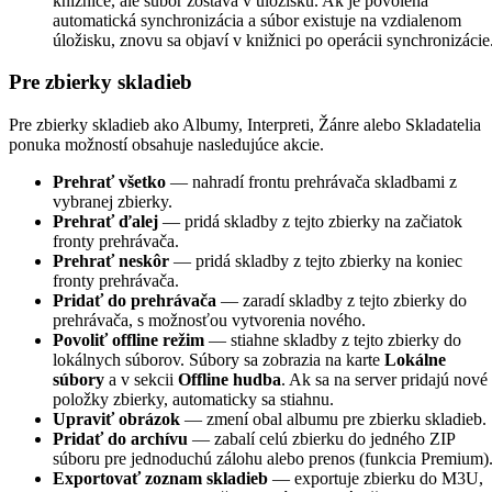
knižnice, ale súbor zostáva v úložisku. Ak je povolená
automatická synchronizácia a súbor existuje na vzdialenom
úložisku, znovu sa objaví v knižnici po operácii synchronizácie
Pre zbierky skladieb
Pre zbierky skladieb ako Albumy, Interpreti, Žánre alebo Skladatelia
ponuka možností obsahuje nasledujúce akcie.
Prehrať všetko
— nahradí frontu prehrávača skladbami z
vybranej zbierky.
Prehrať ďalej
— pridá skladby z tejto zbierky na začiatok
fronty prehrávača.
Prehrať neskôr
— pridá skladby z tejto zbierky na koniec
fronty prehrávača.
Pridať do prehrávača
— zaradí skladby z tejto zbierky do
prehrávača, s možnosťou vytvorenia nového.
Povoliť offline režim
— stiahne skladby z tejto zbierky do
lokálnych súborov. Súbory sa zobrazia na karte
Lokálne
súbory
a v sekcii
Offline hudba
. Ak sa na server pridajú nové
položky zbierky, automaticky sa stiahnu.
Upraviť obrázok
— zmení obal albumu pre zbierku skladieb.
Pridať do archívu
— zabalí celú zbierku do jedného ZIP
súboru pre jednoduchú zálohu alebo prenos (funkcia Premium)
Exportovať zoznam skladieb
— exportuje zbierku do M3U,