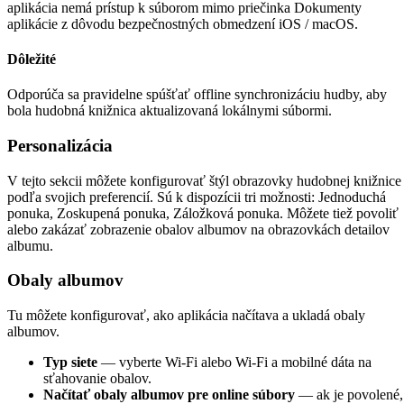
aplikácia nemá prístup k súborom mimo priečinka Dokumenty
aplikácie z dôvodu bezpečnostných obmedzení iOS / macOS.
Dôležité
Odporúča sa pravidelne spúšťať offline synchronizáciu hudby, aby
bola hudobná knižnica aktualizovaná lokálnymi súbormi.
Personalizácia
V tejto sekcii môžete konfigurovať štýl obrazovky hudobnej knižnice
podľa svojich preferencií. Sú k dispozícii tri možnosti: Jednoduchá
ponuka, Zoskupená ponuka, Záložková ponuka. Môžete tiež povoliť
alebo zakázať zobrazenie obalov albumov na obrazovkách detailov
albumu.
Obaly albumov
Tu môžete konfigurovať, ako aplikácia načítava a ukladá obaly
albumov.
Typ siete
— vyberte Wi-Fi alebo Wi-Fi a mobilné dáta na
sťahovanie obalov.
Načítať obaly albumov pre online súbory
— ak je povolené,