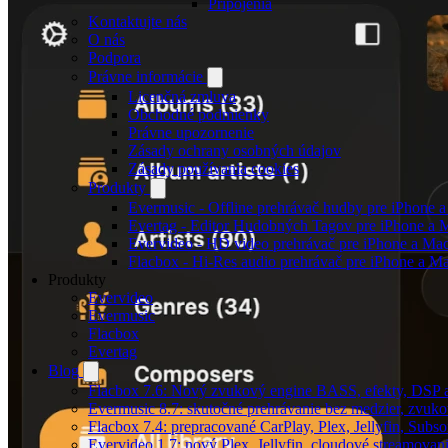
Pripojenia
Kontaktujte nás
O nás
Podpora
Právne informácie
Licenčná zmluva
Obchodné podmienky
Právne upozornenie
Zásady ochrany osobných údajov
Zásady používania cookies
Produkty
Evermusic - Offline prehrávač hudby pre iPhone 
Evertag - Editor Hudobných Tagov pre iPhone a 
Evervideo - HD video prehrávač pre iPhone a Ma
Flacbox - Hi-Res audio prehrávač pre iPhone a M
Produkty
Evervideo
Evermusic
Flacbox
Evertag
Blog
Flacbox 7.6: Nový zvukový engine BASS, efekty, DSP a
Evermusic 8.7: skutočné prehrávanie bez medzier, zvukové
Flacbox 7.4: prepracované CarPlay, Plex, Jellyfin, Subs
Evervideo 1.7: nový Plex, Jellyfin, cloudové streamovani