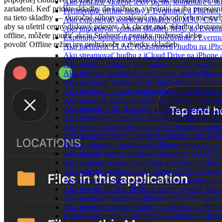
Ako zobraziť vložené texty piesní, komentáre a 
zariadení. Keď pridáte skladby do knižnice, vytvárajú sa iba prepojen
Prehrávanie offline hudby v Evermusic a Flacbox:
na tieto skladby — skutočné súbory zostávajú na pôvodných miestach
Ako exportovať kolekciu skladieb do M3U, CSV 
aby sa ušetril cenný diskový priestor. Ak chcete mať skladby dostupn
Ako importovať zoznam skladieb M3U do Evermu
offline, môžete použiť akciu Stiahnuť z ponuky možností alebo
Exportujte kompletnú históriu počúvania z Evermu
povoliť Offline režim pre prehrávače a zbierky skladieb.
Ako prehrávať FLAC (bezstratovú) hudbu na iPh
Ako streamovať hudbu z iCloud Drive na iPhone 
Ako pridať a zobraziť komentáre k audio stopám
Ako počúvať audioknihy na iPhone, iPad a Mac 
Ako prehrávať hudbu z USB flash disku na iPho
Ako prehravat lokalnu hudbu ulozenu na iPhone 
Ako používať audio ekvalizér na iPhone, iPade a
Ako pripojiť USB flash disk k iPhone a počúvať 
Ako bezdrôtovo prenášať súbory z počítača do i
Ako nahrať súbory do cloudového úložiska a pripo
Ako preniesť súbory z Macu na iPhone alebo iPa
Prenos súborov z počítača do iPhone pomocou p
Ako pripojiť interné úložisko Bluesound VAULT z
Ako stiahnuť hudbu z YouTube a počúvať offline
Ako odpojiť aplikáciu tretej strany od účtu Google
Ako nahrávať video počas prehrávania hudby na 
Ako povoliť DLNA Media Server v systéme Wind
Ako prehrávať hudbu na iPhone z WD My Clou
Ako preniesť hudobné súbory z počítača na iPho
Prehrávanie hudby z Dropboxu na iPhone v offlin