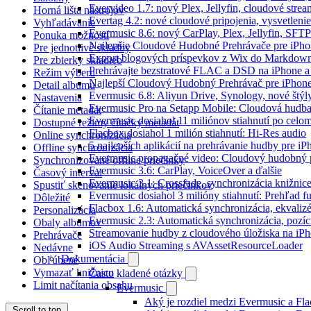
Evervideo 1.7: nový Plex, Jellyfin, cloudové strea
Horná lišta nástrojov
Evertag 4.2: nové cloudové pripojenia, vysvetlenie
Vyhľadávanie
Evermusic 8.6: nový CarPlay, Plex, Jellyfin, SFTP
Ponuka možností
Najlepšie Cloudové Hudobné Prehrávače pre iPho
Pre jednotlivé skladby
Export blogových príspevkov z Wix do Markdo
Pre zbierky skladieb
Prehrávajte bezstratové FLAC a DSD na iPhone a
Režim výberu
Najlepší Cloudový Hudobný Prehrávač pre iPhone
Detail albumu
Evermusic 6.8: Aliyun Drive, Synology, nové štýl
Nastavenia
Evermusic Pro na Setapp Mobile: Cloudová hudba
Čítanie metadát
Evermusic dosiahol 11 miliónov stiahnutí po celom
Dostupné režimy čítačky metadát
Flacbox dosiahol 1 milión stiahnutí: Hi-Res audio
Online synchronizácia
5 najlepších aplikácií na prehrávanie hudby pre i
Offline synchronizácia
Evermusic propagačné video: Cloudový hudobný 
Synchronizované offline priečinky
Evermusic 3.6: CarPlay, VoiceOver a ďalšie
Časový interval
Evermusic 3.1: Crossfade, synchronizácia knižnic
Spustiť skenovanie lokálnych priečinkov
Evermusic dosiahol 3 milióny stiahnutí: Prehľad fu
Dôležité
Flacbox 1.6: Automatická synchronizácia, ekvali
Personalizácia
Evermusic 2.3: Automatická synchronizácia, pozíci
Obaly albumov
Streamovanie hudby z cloudového úložiska na iP
Prehrávače
iOS Audio Streaming s AVAssetResourceLoader
Nedávne
Dokumentácia
Obľúbené
Vymazať knižnicu
Často kladené otázky
Limit načítania obsahu
Evermusic
Aký je rozdiel medzi Evermusic a Fl
Scroll to top