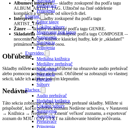
Navigácia
Albumoví interpreti
— skladby zoskupené iba podľa tagu
Prehrávače
ALBUM_ARTIST_TAG. Užitočné na čisté oddelenie
Pripojenia
kompilácií a spoluprác od sólových diel.
Evertag
Interpreti
— skladby zoskupené iba podľa tagu
Editor tagov
ARTIST_TAG.
Lokálne súbory
Žánre
— skladby zoskupené podľa tagu GENRE.
Mapovanie polí tagov
Skladatelia
— skladby zoskupené podľa tagu COMPOSER 
Nastavenia
neoceniteľné pre knižnice klasickej hudby, kde je „skladateľ"
Navigácia
primárnou navigačnou osou.
Pripojenia
Evervideo
Obľúbené
Mediálna knižnica
Mediálny prehrávač
Skladby môžete označiť ako obľúbené na obrazovke audio prehrávač
Nastavenia
alebo pomocou ponuky možností. Obľúbené sa zobrazujú vo vlastnej
Navigácia
sekcii, takže ich nájdete jedným klepnutím.
Playlisty
Súbory
Nedávne
Flacbox
Audio prehrávač
Hudobná knižnica
Táto sekcia zobrazuje všetky nedávno prehrané skladby. Môžete si
Lokálne súbory
prispôsobiť, koľko položiek zoznam Nedávne uchováva, v Nastaveni
Nastavenia
→ Knižnica → Nedávne → Zmeniť veľkosť zoznamu, a exportovať
Navigácia
zoznam do M3U / CSV / TXT na zálohovanie histórie počúvania.
Prehrávače
Pripojenia