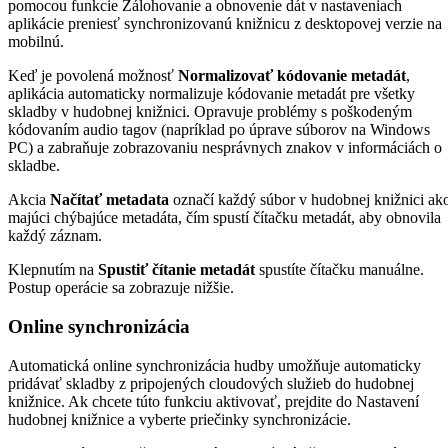
pomocou funkcie Zálohovanie a obnovenie dát v nastaveniach
aplikácie preniesť synchronizovanú knižnicu z desktopovej verzie na
mobilnú.
Keď je povolená možnosť
Normalizovať kódovanie metadát
,
aplikácia automaticky normalizuje kódovanie metadát pre všetky
skladby v hudobnej knižnici. Opravuje problémy s poškodeným
kódovaním audio tagov (napríklad po úprave súborov na Windows
PC) a zabraňuje zobrazovaniu nesprávnych znakov v informáciách o
skladbe.
Akcia
Načítať metadata
označí každý súbor v hudobnej knižnici ak
majúci chýbajúce metadáta, čím spustí čítačku metadát, aby obnovila
každý záznam.
Klepnutím na
Spustiť čítanie metadát
spustíte čítačku manuálne.
Postup operácie sa zobrazuje nižšie.
Online synchronizácia
Automatická online synchronizácia hudby umožňuje automaticky
pridávať skladby z pripojených cloudových služieb do hudobnej
knižnice. Ak chcete túto funkciu aktivovať, prejdite do Nastavení
hudobnej knižnice a vyberte priečinky synchronizácie.