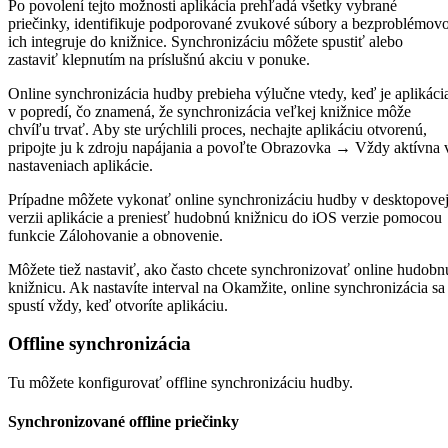
Po povolení tejto možnosti aplikácia prehľadá všetky vybrané
priečinky, identifikuje podporované zvukové súbory a bezproblémov
ich integruje do knižnice. Synchronizáciu môžete spustiť alebo
zastaviť klepnutím na príslušnú akciu v ponuke.
Online synchronizácia hudby prebieha výlučne vtedy, keď je aplikáci
v popredí, čo znamená, že synchronizácia veľkej knižnice môže
chvíľu trvať. Aby ste urýchlili proces, nechajte aplikáciu otvorenú,
pripojte ju k zdroju napájania a povoľte Obrazovka → Vždy aktívna 
nastaveniach aplikácie.
Prípadne môžete vykonať online synchronizáciu hudby v desktopove
verzii aplikácie a preniesť hudobnú knižnicu do iOS verzie pomocou
funkcie Zálohovanie a obnovenie.
Môžete tiež nastaviť, ako často chcete synchronizovať online hudobn
knižnicu. Ak nastavíte interval na Okamžite, online synchronizácia sa
spustí vždy, keď otvoríte aplikáciu.
Offline synchronizácia
Tu môžete konfigurovať offline synchronizáciu hudby.
Synchronizované offline priečinky