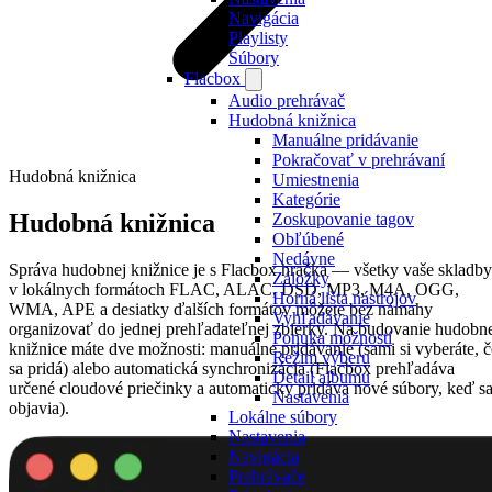
Navigácia
Playlisty
Súbory
Flacbox
Audio prehrávač
Hudobná knižnica
Manuálne pridávanie
Pokračovať v prehrávaní
Hudobná knižnica
Umiestnenia
Kategórie
Hudobná knižnica
Zoskupovanie tagov
Obľúbené
Nedávne
Správa hudobnej knižnice je s Flacbox hračka — všetky vaše skladby
Záložky
v lokálnych formátoch FLAC, ALAC, DSD, MP3, M4A, OGG,
Horná lišta nástrojov
WMA, APE a desiatky ďalších formátov môžete bez námahy
Vyhľadávanie
organizovať do jednej prehľadateľnej zbierky. Na budovanie hudobn
Ponuka možností
knižnice máte dve možnosti: manuálne pridávanie (sami si vyberáte, 
Režim výberu
sa pridá) alebo automatická synchronizácia (Flacbox prehľadáva
Detail albumu
určené cloudové priečinky a automaticky pridáva nové súbory, keď s
Nastavenia
objavia).
Lokálne súbory
Nastavenia
Navigácia
Prehrávače