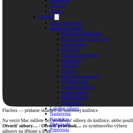
Navigácia
Playlisty
Súbory
Flacbox
Audio prehrávač
Hudobná knižnica
Manuálne pridávanie
Pokračovať v prehrávaní
Umiestnenia
Kategórie
Zoskupovanie tagov
Obľúbené
Nedávne
Záložky
Horná lišta nástrojov
Vyhľadávanie
Ponuka možností
Režim výberu
Detail albumu
Nastavenia
Lokálne súbory
Flacbox — pridanie skladieb do hudobnej knižnice
Nastavenia
Navigácia
Na verzii Mac môžete tiež pretiahnuť súbory do knižnice, alebo použ
Prehrávače
Otvoriť súbory…
/
Otvoriť priečinok…
zo systémového výberu
Pripojenia
súborov na iPhone a iPad.