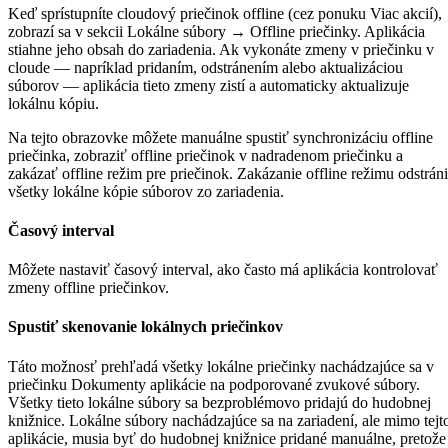
Keď sprístupníte cloudový priečinok offline (cez ponuku Viac akcií),
zobrazí sa v sekcii Lokálne súbory → Offline priečinky. Aplikácia
stiahne jeho obsah do zariadenia. Ak vykonáte zmeny v priečinku v
cloude — napríklad pridaním, odstránením alebo aktualizáciou
súborov — aplikácia tieto zmeny zistí a automaticky aktualizuje
lokálnu kópiu.
Na tejto obrazovke môžete manuálne spustiť synchronizáciu offline
priečinka, zobraziť offline priečinok v nadradenom priečinku a
zakázať offline režim pre priečinok. Zakázanie offline režimu odstráni
všetky lokálne kópie súborov zo zariadenia.
Časový interval
Môžete nastaviť časový interval, ako často má aplikácia kontrolovať
zmeny offline priečinkov.
Spustiť skenovanie lokálnych priečinkov
Táto možnosť prehľadá všetky lokálne priečinky nachádzajúce sa v
priečinku Dokumenty aplikácie na podporované zvukové súbory.
Všetky tieto lokálne súbory sa bezproblémovo pridajú do hudobnej
knižnice. Lokálne súbory nachádzajúce sa na zariadení, ale mimo tejt
aplikácie, musia byť do hudobnej knižnice pridané manuálne, pretože