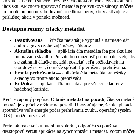
knižnici a nemení súbory uložené v cloudovom účte alebo lokálnom
úložisku. Ak chcete upravovať metadáta pre zvukové súbory, môžete
to urobiť pomocou zabudovaného editora tagov, ktorý aktivujete z
príslušnej akcie v ponuke možností.
Dostupné režimy čítačky metadát
Deaktivovaná
— čítačka metadát je vypnutá a namiesto dát
audio tagov sa zobrazujú názvy súborov.
Aktuálna skladba
— aplikácia číta metadáta iba pre aktuálne
prehrávanú skladbu. Použite túto možnosť pri pomalej sieti, ab
ste zabránili čítačke metadát posielať veľa požiadaviek na
cloudový server, čo môže spôsobiť prerušenia prehrávania.
Fronta prehrávania
— aplikácia číta metadáta pre všetky
skladby vo fronte audio prehrávača.
Knižnica
— aplikácia číta metadáta pre všetky skladby v
hudobnej knižnici.
Keď je zapnutý prepínač
Čítanie metadát na pozadí
, čítačka metadá
pokračuje v práci v režime na pozadí. Upozorňujeme, že ak aplikácia
spotrebúva veľa energie počas prehrávania zvuku, operačný systém
iOS ju môže pozastaviť.
Preto, ak máte veľkú hudobnú zbierku, odporúča sa používať
desktopovú verziu aplikácie na synchronizáciu metadát. Potom môžet