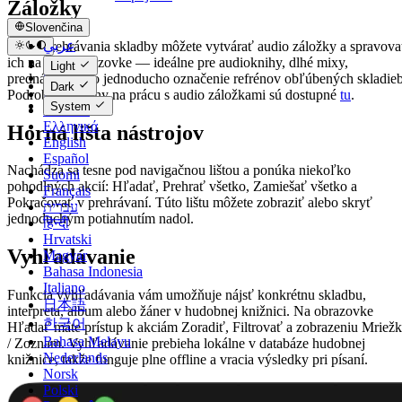
Záložky
Slovenčina
عربي
Počas prehrávania skladby môžete vytvárať audio záložky a spravova
Català
ich na tejto obrazovke — ideálne pre audioknihy, dlhé mixy,
Light
Čeština
prednášky alebo jednoducho označenie refrénov obľúbených skladieb
Dark
Dansk
Podrobné pokyny na prácu s audio záložkami sú dostupné
tu
.
System
Deutsch
Ελληνικά
Horná lišta nástrojov
English
Español
Nachádza sa tesne pod navigačnou lištou a ponúka niekoľko
Suomi
pohodlných akcií: Hľadať, Prehrať všetko, Zamiešať všetko a
Français
Pokračovať v prehrávaní. Túto lištu môžete zobraziť alebo skryť
עברית
jednoduchým potiahnutím nadol.
हिन्दी
Hrvatski
Vyhľadávanie
Magyar
Bahasa Indonesia
Italiano
Funkcia vyhľadávania vám umožňuje nájsť konkrétnu skladbu,
日本語
interpreta, album alebo žáner v hudobnej knižnici. Na obrazovke
한국어
Hľadať máte prístup k akciám Zoradiť, Filtrovať a zobrazeniu Mriež
Bahasa Melayu
/ Zoznam. Vyhľadávanie prebieha lokálne v databáze hudobnej
Nederlands
knižnice, takže funguje plne offline a vracia výsledky pri písaní.
Norsk
Polski