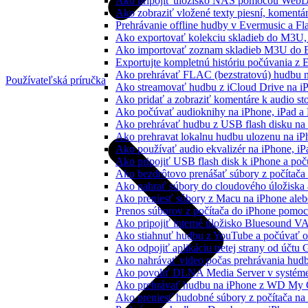
Ako pripojiť úložisko NAS pomocou WebD
Ako zobraziť vložené texty piesní, koment
Prehrávanie offline hudby v Evermusic a Fl
Ako exportovať kolekciu skladieb do M3U
Ako importovať zoznam skladieb M3U do E
Exportujte kompletnú históriu počúvania z 
Ako prehrávať FLAC (bezstratovú) hudbu 
Používateľská príručka
Ako streamovať hudbu z iCloud Drive na i
Ako pridať a zobraziť komentáre k audio s
Ako počúvať audioknihy na iPhone, iPad 
Ako prehrávať hudbu z USB flash disku n
Ako prehravat lokalnu hudbu ulozenu na i
Ako používať audio ekvalizér na iPhone, i
Ako pripojiť USB flash disk k iPhone a po
Ako bezdrôtovo prenášať súbory z počítač
Ako nahrať súbory do cloudového úložiska a
Ako preniesť súbory z Macu na iPhone ale
Prenos súborov z počítača do iPhone pomo
Ako pripojiť interné úložisko Bluesound V
Ako stiahnuť hudbu z YouTube a počúvať o
Ako odpojiť aplikáciu tretej strany od účtu
Ako nahrávať video počas prehrávania hud
Ako povoliť DLNA Media Server v systéme
Ako prehrávať hudbu na iPhone z WD My
Ako preniesť hudobné súbory z počítača n