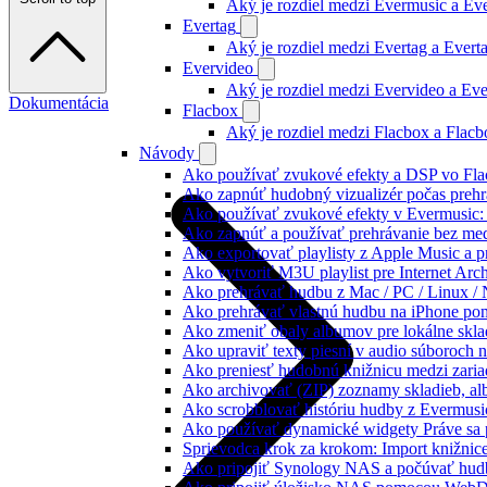
Aký je rozdiel medzi Evermusic a E
Evertag
Aký je rozdiel medzi Evertag a Ever
Evervideo
Aký je rozdiel medzi Evervideo a Ev
Dokumentácia
Flacbox
Aký je rozdiel medzi Flacbox a Flac
Návody
Ako používať zvukové efekty a DSP vo Flac
Ako zapnúť hudobný vizualizér počas prehr
Ako používať zvukové efekty v Evermusic: re
Ako zapnúť a používať prehrávanie bez me
Ako exportovať playlisty z Apple Music a 
Ako vytvoriť M3U playlist pre Internet Arc
Ako prehrávať hudbu z Mac / PC / Linux 
Ako prehrávať vlastnú hudbu na iPhone p
Ako zmeniť obaly albumov pre lokálne sklad
Ako upraviť texty piesní v audio súboroch
Ako preniesť hudobnú knižnicu medzi zaria
Ako archivovať (ZIP) zoznamy skladieb, albu
Ako scrobblovať históriu hudby z Evermusi
Ako používať dynamické widgety Práve sa 
Sprievodca krok za krokom: Import knižnic
Ako pripojiť Synology NAS a počúvať hud