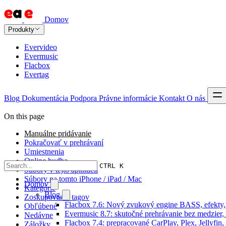
Domov
Produkty
Evervideo
Evermusic
Flacbox
Evertag
Blog
Dokumentácia
Podpora
Právne informácie
Kontakt
O nás
On this page
Manuálne pridávanie
Pokračovať v prehrávaní
Umiestnenia
Online hudba
CTRL K
Súbory v tejto aplikácii
Súbory na tomto iPhone / iPad / Mac
Domov
Kategórie
Blog
Zoskupovanie tagov
Flacbox 7.6: Nový zvukový engine BASS, efekty,
Obľúbené
Evermusic 8.7: skutočné prehrávanie bez medzier, 
Nedávne
Flacbox 7.4: prepracované CarPlay, Plex, Jellyfi
Záložky