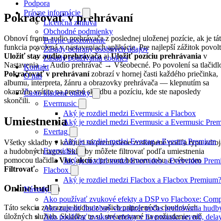
Podpora
Právne informácie
Pokračovať v prehrávaní
Licenčná zmluva
Obchodné podmienky
Obnoví frontu audio prehrávača z poslednej uloženej pozície, ak je tá
Právne upozornenie
funkcia povolená v nastaveniach aplikácie. Pre najlepší zážitok povol
Zásady ochrany osobných údajov
Uložiť stav audio prehrávača
aj
Uložiť pozíciu prehrávania
v
Zásady používania cookies
Nastavenia → Audio prehrávač → Všeobecné. Po povolení sa tlačidl
Kontakt
Pokračovať v prehrávaní
zobrazí v hornej časti každého priečinka,
O nás
albumu, interpreta, žánru a obrazovky prehrávača — klepnutím sa
okamžite vrátite na presnú skladbu a pozíciu, kde ste naposledy
Často kladené otázky
skončili.
Evermusic
Aký je rozdiel medzi Evermusic a Flacbox
Umiestnenia
Aký je rozdiel medzi Evermusic a Evermusic Pre
Evertag
Aký je rozdiel medzi Evertag a Evertag Premium
Všetky skladby v knižnici sú premyslene zoskupené podľa typu zdroj
Evervideo
a hudobných tagov. Skladby môžete filtrovať podľa umiestnenia
pomocou tlačidla
Viac akcií
v pravom hornom rohu a výberom
Aký je rozdiel medzi Evervideo a Evervideo Pre
Filtrovať
.
Flacbox
Aký je rozdiel medzi Flacbox a Flacbox Premium
Online hudba
Návody
Ako používať zvukové efekty a DSP vo Flacboxe: Compre
Táto sekcia zobrazuje hudbu z vašich pripojených cloudových
Ako zapnúť hudobný vizualizér počas prehrávania hudb
úložných služieb. Skladby tu sú streamované na požiadanie; nič
Ako používať zvukové efekty v Evermusic: reverb, delay, 