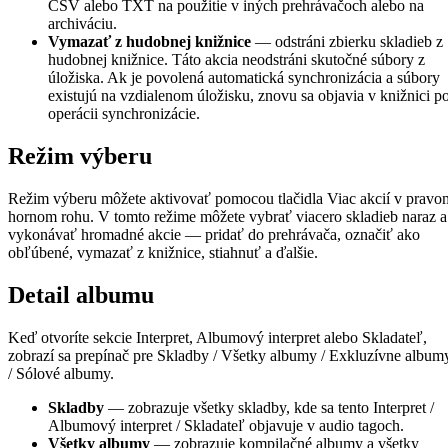
CSV alebo TXT na použitie v iných prehrávačoch alebo na
archiváciu.
Vymazať z hudobnej knižnice
— odstráni zbierku skladieb z
hudobnej knižnice. Táto akcia neodstráni skutočné súbory z
úložiska. Ak je povolená automatická synchronizácia a súbory
existujú na vzdialenom úložisku, znovu sa objavia v knižnici p
operácii synchronizácie.
Režim výberu
Režim výberu môžete aktivovať pomocou tlačidla Viac akcií v pravo
hornom rohu. V tomto režime môžete vybrať viacero skladieb naraz a
vykonávať hromadné akcie — pridať do prehrávača, označiť ako
obľúbené, vymazať z knižnice, stiahnuť a ďalšie.
Detail albumu
Keď otvoríte sekcie Interpret, Albumový interpret alebo Skladateľ,
zobrazí sa prepínač pre Skladby / Všetky albumy / Exkluzívne album
/ Sólové albumy.
Skladby
— zobrazuje všetky skladby, kde sa tento Interpret /
Albumový interpret / Skladateľ objavuje v audio tagoch.
Všetky albumy
— zobrazuje kompilačné albumy a všetky