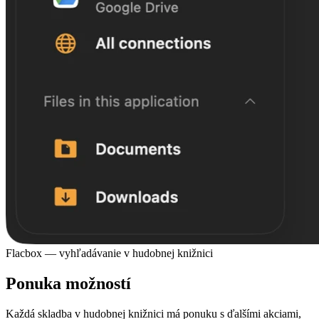
Flacbox — vyhľadávanie v hudobnej knižnici
Ponuka možností
Každá skladba v hudobnej knižnici má ponuku s ďalšími akciami,