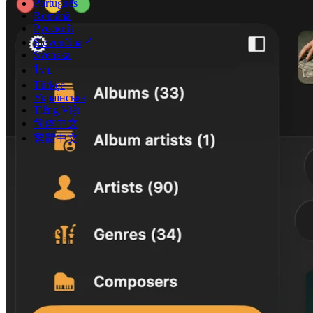
Português
Română
Русский
Slovenčina
Svenska
ไทย
Türkçe
Українська
Tiếng Việt
简体中文
繁體中文