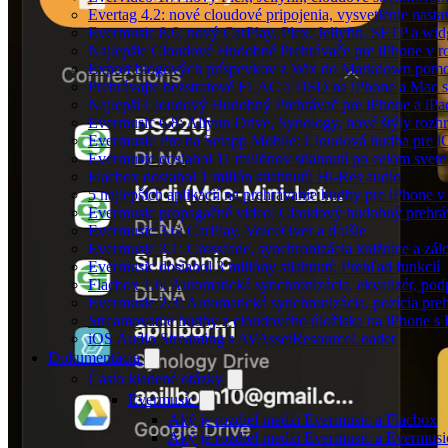
Evertag 4.2: nové cloudové pripojenia, vysvetlenie nasta
Evermusic 8.6: nový CarPlay, Plex, Jellyfin, SFTP a wid
Najlepšie Cloudové Hudobné Prehrávače pre iPhone v r
Export blogových príspevkov z Wix do Markdown po
Prehrávajte bezstratové FLAC a DSD na iPhone a Mac s
Najlepší Cloudový Hudobný Prehrávač pre iPhone a iPa
Evermusic 6.8: Aliyun Drive, Synology, nové štýly rozhr
Evermusic Pro na Setapp Mobile: Cloudová hudba pre 
Evermusic dosiahol 11 miliónov stiahnutí po celom svete
Flacbox dosiahol 1 milión stiahnutí: Hi-Res audio
5 najlepších aplikácií na prehrávanie hudby pre iPhone 
Evermusic propagačné video: Cloudový hudobný prehrá
Evermusic 3.6: CarPlay, VoiceOver a ďalšie
Evermusic 3.1: Crossfade, synchronizácia knižnice a zál
Evermusic dosiahol 3 milióny stiahnutí: Prehľad funkcií
Flacbox 1.6: Automatická synchronizácia, ekvalizér, p
Evermusic 2.3: Automatická synchronizácia, pozícia preh
Streamovanie hudby z cloudového úložiska na iPhone s
iOS Audio Streaming s AVAssetResourceLoader
Dokumentácia
Často kladené otázky
Evermusic
Aký je rozdiel medzi Evermusic a Flacbox
Aký je rozdiel medzi Evermusic a Evermus