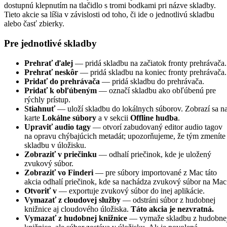
dostupnú klepnutím na tlačidlo s tromi bodkami pri názve skladby.
Tieto akcie sa líšia v závislosti od toho, či ide o jednotlivú skladbu
alebo časť zbierky.
Pre jednotlivé skladby
Prehrať ďalej
— pridá skladbu na začiatok fronty prehrávača.
Prehrať neskôr
— pridá skladbu na koniec fronty prehrávača.
Pridať do prehrávača
— pridá skladbu do prehrávača.
Pridať k obľúbeným
— označí skladbu ako obľúbenú pre
rýchly prístup.
Stiahnuť
— uloží skladbu do lokálnych súborov. Zobrazí sa n
karte
Lokálne súbory
a v sekcii
Offline hudba
.
Upraviť audio tagy
— otvorí zabudovaný editor audio tagov
na opravu chýbajúcich metadát; upozorňujeme, že tým zmeníte
skladbu v úložisku.
Zobraziť v priečinku
— odhalí priečinok, kde je uložený
zvukový súbor.
Zobraziť vo Finderi
— pre súbory importované z Mac táto
akcia odhalí priečinok, kde sa nachádza zvukový súbor na Mac
Otvoriť v
— exportuje zvukový súbor do inej aplikácie.
Vymazať z cloudovej služby
— odstráni súbor z hudobnej
knižnice aj cloudového úložiska.
Táto akcia je nezvratná.
Vymazať z hudobnej knižnice
— vymaže skladbu z hudobne