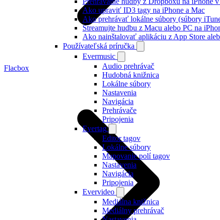
Prehrávanie hudby z Dropboxu na iPhone v 
Ako upraviť ID3 tagy na iPhone a Mac
Ako prehrávať lokálne súbory (súbory iTun
Streamujte hudbu z Macu alebo PC na iP
Ako nainštalovať aplikáciu z App Store al
Používateľská príručka
Evermusic
Audio prehrávač
Flacbox
Hudobná knižnica
Lokálne súbory
Nastavenia
Navigácia
Prehrávače
Pripojenia
Evertag
Editor tagov
Lokálne súbory
Mapovanie polí tagov
Nastavenia
Navigácia
Pripojenia
Evervideo
Mediálna knižnica
Mediálny prehrávač
Nastavenia