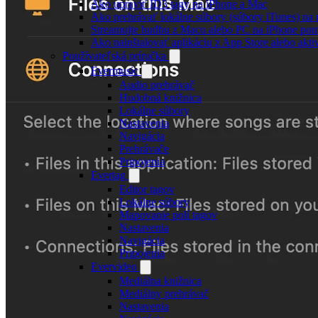
Ako upraviť ID3 tagy na iPhone a Mac
Ako prehrávať lokálne súbory (súbory iTunes) n
Streamujte hudbu z Macu alebo PC na iPhone p
Ako nainštalovať aplikáciu z App Store alebo ak
Používateľská príručka
Evermusic
Audio prehrávač
Hudobná knižnica
Lokálne súbory
Nastavenia
Navigácia
Prehrávače
Pripojenia
Evertag
Editor tagov
Lokálne súbory
Mapovanie polí tagov
Nastavenia
Navigácia
Pripojenia
Evervideo
Mediálna knižnica
Mediálny prehrávač
Nastavenia