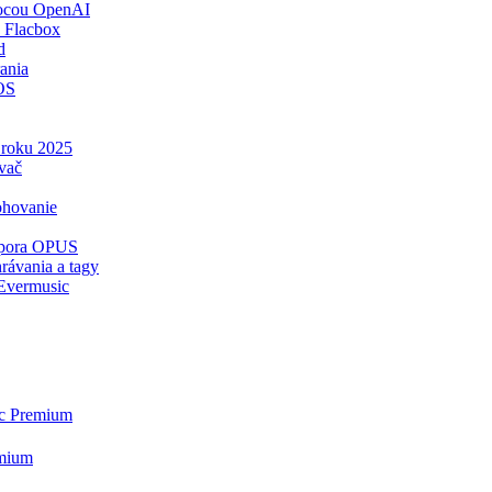
mocou OpenAI
 Flacbox
d
ania
iOS
v roku 2025
vač
ohovanie
odpora OPUS
rávania a tagy
 Evermusic
ic Premium
emium