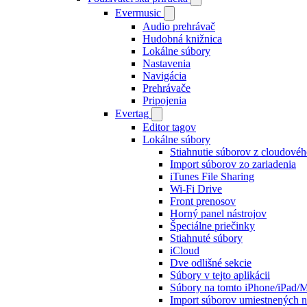
Evermusic
Audio prehrávač
Hudobná knižnica
Lokálne súbory
Nastavenia
Navigácia
Prehrávače
Pripojenia
Evertag
Editor tagov
Lokálne súbory
Stiahnutie súborov z cloudovéh
Import súborov zo zariadenia
iTunes File Sharing
Wi-Fi Drive
Front prenosov
Horný panel nástrojov
Špeciálne priečinky
Stiahnuté súbory
iCloud
Dve odlišné sekcie
Súbory v tejto aplikácii
Súbory na tomto iPhone/iPad/
Import súborov umiestnených n