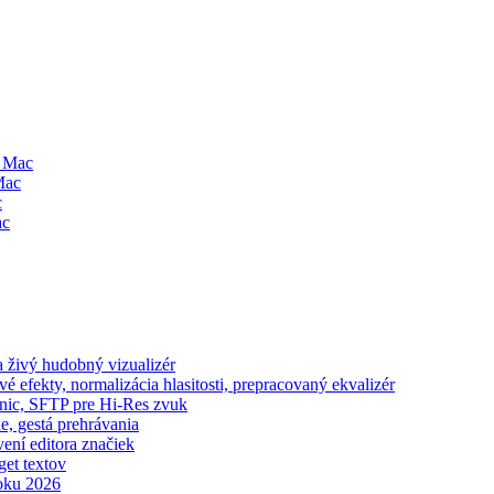
a Mac
Mac
c
ac
 živý hudobný vizualizér
 efekty, normalizácia hlasitosti, prepracovaný ekvalizér
onic, SFTP pre Hi-Res zvuk
e, gestá prehrávania
vení editora značiek
get textov
oku 2026