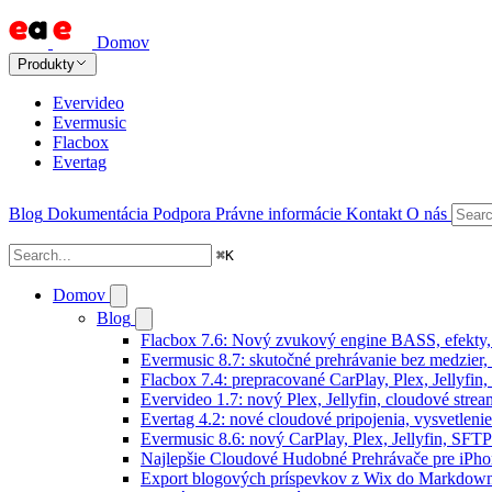
Domov
Produkty
Evervideo
Evermusic
Flacbox
Evertag
Blog
Dokumentácia
Podpora
Právne informácie
Kontakt
O nás
⌘
K
Domov
Blog
Flacbox 7.6: Nový zvukový engine BASS, efekty,
Evermusic 8.7: skutočné prehrávanie bez medzier, 
Flacbox 7.4: prepracované CarPlay, Plex, Jellyfi
Evervideo 1.7: nový Plex, Jellyfin, cloudové strea
Evertag 4.2: nové cloudové pripojenia, vysvetlenie
Evermusic 8.6: nový CarPlay, Plex, Jellyfin, SFTP
Najlepšie Cloudové Hudobné Prehrávače pre iPho
Export blogových príspevkov z Wix do Markdo