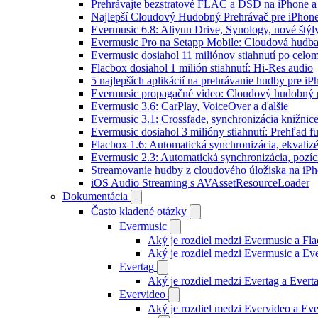
Prehrávajte bezstratové FLAC a DSD na iPhone a
Najlepší Cloudový Hudobný Prehrávač pre iPhone
Evermusic 6.8: Aliyun Drive, Synology, nové štýl
Evermusic Pro na Setapp Mobile: Cloudová hudba
Evermusic dosiahol 11 miliónov stiahnutí po celom
Flacbox dosiahol 1 milión stiahnutí: Hi-Res audio
5 najlepších aplikácií na prehrávanie hudby pre i
Evermusic propagačné video: Cloudový hudobný 
Evermusic 3.6: CarPlay, VoiceOver a ďalšie
Evermusic 3.1: Crossfade, synchronizácia knižnic
Evermusic dosiahol 3 milióny stiahnutí: Prehľad fu
Flacbox 1.6: Automatická synchronizácia, ekvali
Evermusic 2.3: Automatická synchronizácia, pozíci
Streamovanie hudby z cloudového úložiska na iP
iOS Audio Streaming s AVAssetResourceLoader
Dokumentácia
Často kladené otázky
Evermusic
Aký je rozdiel medzi Evermusic a Fl
Aký je rozdiel medzi Evermusic a E
Evertag
Aký je rozdiel medzi Evertag a Ever
Evervideo
Aký je rozdiel medzi Evervideo a Ev