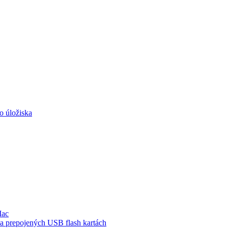
o úložiska
Mac
a prepojených USB flash kartách