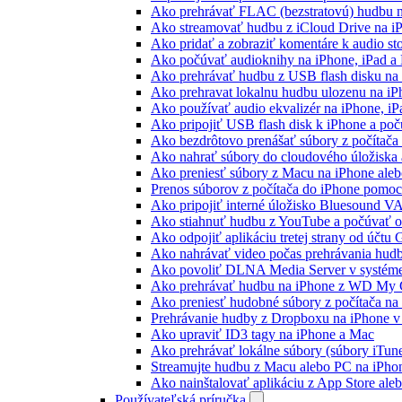
Ako prehrávať FLAC (bezstratovú) hudbu 
Ako streamovať hudbu z iCloud Drive na i
Ako pridať a zobraziť komentáre k audio s
Ako počúvať audioknihy na iPhone, iPad 
Ako prehrávať hudbu z USB flash disku n
Ako prehravat lokalnu hudbu ulozenu na i
Ako používať audio ekvalizér na iPhone, i
Ako pripojiť USB flash disk k iPhone a po
Ako bezdrôtovo prenášať súbory z počítač
Ako nahrať súbory do cloudového úložiska a
Ako preniesť súbory z Macu na iPhone ale
Prenos súborov z počítača do iPhone pomo
Ako pripojiť interné úložisko Bluesound V
Ako stiahnuť hudbu z YouTube a počúvať o
Ako odpojiť aplikáciu tretej strany od účtu
Ako nahrávať video počas prehrávania hud
Ako povoliť DLNA Media Server v systéme
Ako prehrávať hudbu na iPhone z WD My
Ako preniesť hudobné súbory z počítača n
Prehrávanie hudby z Dropboxu na iPhone v 
Ako upraviť ID3 tagy na iPhone a Mac
Ako prehrávať lokálne súbory (súbory iTun
Streamujte hudbu z Macu alebo PC na iP
Ako nainštalovať aplikáciu z App Store al
Používateľská príručka