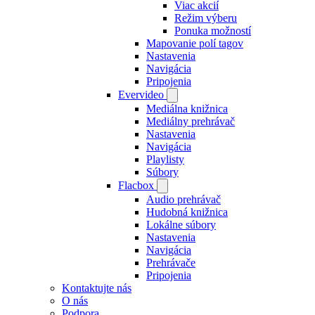
Viac akcií
Režim výberu
Ponuka možností
Mapovanie polí tagov
Nastavenia
Navigácia
Pripojenia
Evervideo
Mediálna knižnica
Mediálny prehrávač
Nastavenia
Navigácia
Playlisty
Súbory
Flacbox
Audio prehrávač
Hudobná knižnica
Lokálne súbory
Nastavenia
Navigácia
Prehrávače
Pripojenia
Kontaktujte nás
O nás
Podpora