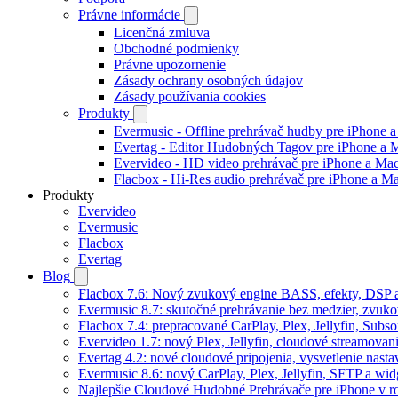
Právne informácie
Licenčná zmluva
Obchodné podmienky
Právne upozornenie
Zásady ochrany osobných údajov
Zásady používania cookies
Produkty
Evermusic - Offline prehrávač hudby pre iPhone 
Evertag - Editor Hudobných Tagov pre iPhone a 
Evervideo - HD video prehrávač pre iPhone a Ma
Flacbox - Hi-Res audio prehrávač pre iPhone a M
Produkty
Evervideo
Evermusic
Flacbox
Evertag
Blog
Flacbox 7.6: Nový zvukový engine BASS, efekty, DSP a
Evermusic 8.7: skutočné prehrávanie bez medzier, zvukové
Flacbox 7.4: prepracované CarPlay, Plex, Jellyfin, Subs
Evervideo 1.7: nový Plex, Jellyfin, cloudové streamovani
Evertag 4.2: nové cloudové pripojenia, vysvetlenie nasta
Evermusic 8.6: nový CarPlay, Plex, Jellyfin, SFTP a wid
Najlepšie Cloudové Hudobné Prehrávače pre iPhone v r