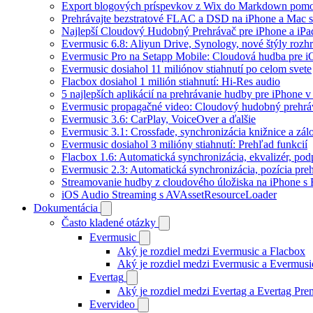
Export blogových príspevkov z Wix do Markdown po
Prehrávajte bezstratové FLAC a DSD na iPhone a Mac s
Najlepší Cloudový Hudobný Prehrávač pre iPhone a iPa
Evermusic 6.8: Aliyun Drive, Synology, nové štýly rozhr
Evermusic Pro na Setapp Mobile: Cloudová hudba pre 
Evermusic dosiahol 11 miliónov stiahnutí po celom svete
Flacbox dosiahol 1 milión stiahnutí: Hi-Res audio
5 najlepších aplikácií na prehrávanie hudby pre iPhone 
Evermusic propagačné video: Cloudový hudobný prehrá
Evermusic 3.6: CarPlay, VoiceOver a ďalšie
Evermusic 3.1: Crossfade, synchronizácia knižnice a zál
Evermusic dosiahol 3 milióny stiahnutí: Prehľad funkcií
Flacbox 1.6: Automatická synchronizácia, ekvalizér, p
Evermusic 2.3: Automatická synchronizácia, pozícia preh
Streamovanie hudby z cloudového úložiska na iPhone s
iOS Audio Streaming s AVAssetResourceLoader
Dokumentácia
Často kladené otázky
Evermusic
Aký je rozdiel medzi Evermusic a Flacbox
Aký je rozdiel medzi Evermusic a Evermus
Evertag
Aký je rozdiel medzi Evertag a Evertag Pr
Evervideo