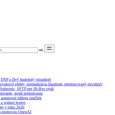
⌘
K
 DSP a živý hudobný vizualizér
zvukové efekty, normalizácia hlasitosti, prepracovaný ekvalizér
n, Subsonic, SFTP pre Hi-Res zvuk
movanie, gestá prehrávania
 nastavení editora značiek
 a widget textov
ne v roku 2026
wn pomocou OpenAI