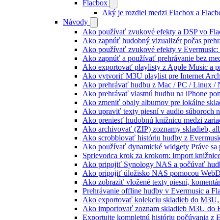
Flacbox
Aký je rozdiel medzi Flacbox a Flac
Návody
Ako používať zvukové efekty a DSP vo Flac
Ako zapnúť hudobný vizualizér počas prehr
Ako používať zvukové efekty v Evermusic: re
Ako zapnúť a používať prehrávanie bez me
Ako exportovať playlisty z Apple Music a 
Ako vytvoriť M3U playlist pre Internet Arc
Ako prehrávať hudbu z Mac / PC / Linux 
Ako prehrávať vlastnú hudbu na iPhone p
Ako zmeniť obaly albumov pre lokálne sklad
Ako upraviť texty piesní v audio súboroch
Ako preniesť hudobnú knižnicu medzi zaria
Ako archivovať (ZIP) zoznamy skladieb, albu
Ako scrobblovať históriu hudby z Evermusi
Ako používať dynamické widgety Práve sa 
Sprievodca krok za krokom: Import knižnic
Ako pripojiť Synology NAS a počúvať hud
Ako pripojiť úložisko NAS pomocou WebD
Ako zobraziť vložené texty piesní, koment
Prehrávanie offline hudby v Evermusic a Fl
Ako exportovať kolekciu skladieb do M3U
Ako importovať zoznam skladieb M3U do E
Exportujte kompletnú históriu počúvania z 