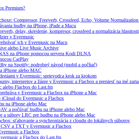
box Premium?
boxe: Compressor, Freeverb, Crossfeed, Echo, Volume Normalization 
ávania hudby na iPhone, iPade a Macu
verb, delay, skreslenie, kompresor, crossfeed a normalizácia hlasitosti
dzier v Evermusic
prehrávať ich v Evermusic na Macu
hive alebo Live Music Archive
/ NAS na iPhone pomocou servera Kodi DLNA
omocou CarPlay
by na Spotify: podrobný návod (mobil a počítač)
 na iPhone alebo MAC
deniami v Evermusic: sprievodca krok za krokom
my, interpretov a žánre v Evermusic a Flacbox a preniesť na iné zari
c alebo Flacbox do Last.fm
prehráva v Evermusic a Flacbox na iPhone a Mac
e iCloud do Evermusic a Flacbox
bu na iPhone alebo Mac
AV a počúvať hudbu na iPhone alebo Mac
áre a súbory LRC pre hudbu na iPhone alebo Mac
acbox: sťahovanie a synchronizácia z cloudu do lokálnych súborov
, CSV a TXT v Evermusic a Flacbox
vermusic a Flacbox
Evermusic a Flacbox do Last.fm