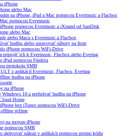
na iPhone
Phone alebo Mac
topám na iPhone, iPad a Mac pomocou Evermusic a Flacbox
a Mac pomocou Evermusic
a iPhone pomocou Evermusic a iXpand od SanDisk
Phone alebo Mac
Pade alebo Macu s Evermusic a Flacbox
čúvať hudbu alebo spravovať súbory na ňom
a do iPhone pomocou WiFi-Drive
 pripojiť ich k Evermusic, Flacbox alebo Evertag
bo iPad pomocou Findera
cou protokolu SMB
AULT z aplikácií Evermusic, Flacbox, Evertag
ffline hudbu na iPhone
 Google
by na iPhone
 Windows 10 a prehrávať hudbu na iPhone
 Cloud Home
a iPhone bez iTunes pomocou WiFi-Drive
offline režime
es) na mojom iPhone
hone pomocou SMB
ebo aktivovať nákup v aplikácii pomocou promo kódu