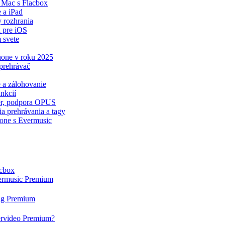
 Mac s Flacbox
 a iPad
y rozhrania
 pre iOS
 svete
Phone v roku 2025
prehrávač
e a zálohovanie
nkcií
zér, podpora OPUS
a prehrávania a tagy
hone s Evermusic
acbox
vermusic Premium
tag Premium
ervideo Premium?