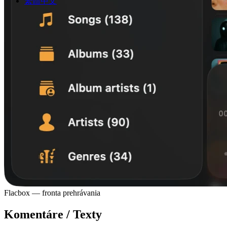
繁體中文
Flacbox — fronta prehrávania
Komentáre / Texty