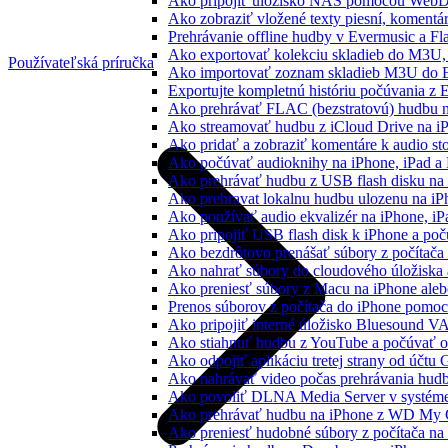
Ako pripojiť úložisko NAS pomocou WebD
Ako zobraziť vložené texty piesní, koment
Prehrávanie offline hudby v Evermusic a Fl
Ako exportovať kolekciu skladieb do M3U
Používateľská príručka
Ako importovať zoznam skladieb M3U do E
Exportujte kompletnú históriu počúvania z 
Ako prehrávať FLAC (bezstratovú) hudbu 
Ako streamovať hudbu z iCloud Drive na i
Ako pridať a zobraziť komentáre k audio s
Ako počúvať audioknihy na iPhone, iPad 
Ako prehrávať hudbu z USB flash disku n
Ako prehravat lokalnu hudbu ulozenu na i
Ako používať audio ekvalizér na iPhone, i
Ako pripojiť USB flash disk k iPhone a po
Ako bezdrôtovo prenášať súbory z počítač
Ako nahrať súbory do cloudového úložiska a
Ako preniesť súbory z Macu na iPhone ale
Prenos súborov z počítača do iPhone pomo
Ako pripojiť interné úložisko Bluesound V
Ako stiahnuť hudbu z YouTube a počúvať o
Ako odpojiť aplikáciu tretej strany od účtu
Ako nahrávať video počas prehrávania hud
Ako povoliť DLNA Media Server v systéme
Ako prehrávať hudbu na iPhone z WD My
Ako preniesť hudobné súbory z počítača n