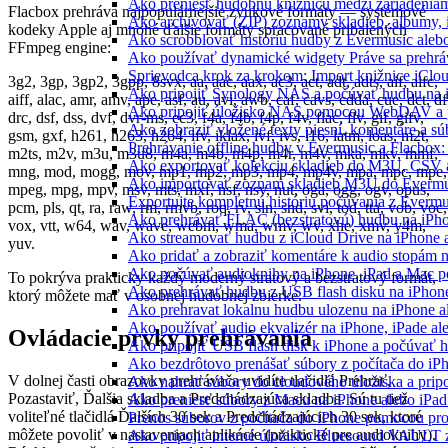
Ako preniesť hudobnú knižnicu medzi zariadeniam
Flacbox prehráva najpopulárnejšie zvukové formáty — systémové
Ako archivovať (ZIP) zoznamy skladieb, albumy, in
kodeky Apple aj mnohé ďalšie formáty spracované pribalených
Ako scrobblovať históriu hudby z Evermusic aleb
FFmpeg engine:
Ako používať dynamické widgety Práve sa prehrá
Sprievodca krok za krokom: Import knižnice iClo
3g2, 3gp, 3gp2, 3gpp, 8svx, aa, aac, aax, ac3, act, adt, adts, aif, aifc,
Ako pripojiť Synology NAS a počúvať hudbu na 
aiff, alac, amr, amv, ape, asf, au, avi, awb, caf, cavs, cdda, cue, dct, df
Ako pripojiť úložisko NAS pomocou WebDAV a 
drc, dsf, dss, dvf, dvr-ms, ec3, f4a, f4b, f4p, f4v, flac, flv, gif, gifv,
Ako zobraziť vložené texty piesní, komentáre a 
gsm, gxf, h261, h263, h264, ifv, iklax, ivf, ivs, l16, latm, loas, m2t,
Prehrávanie offline hudby v Evermusic a Flacbox:
m2ts, m2v, m3u, m3u8, m4a, m4b, m4p, m4r, m4v, mka, mkv, mmf,
Ako exportovať kolekciu skladieb do M3U, CSV 
mng, mod, mogg, mov, mp1, mp2, mp3, mp4, mp4v, mpa, mpc, mpe,
Ako importovať zoznam skladieb M3U do Evermu
mpeg, mpg, mpv, msv, mts, mxf, nsf, nsv, nut, oga, ogg, ogv, opus,
Exportujte kompletnú históriu počúvania z Evermu
pcm, pls, qt, ra, raw, rm, rmvb, roq, rv, sln, snd, svi, tod, tta, vob, voc,
Ako prehrávať FLAC (bezstratovú) hudbu na iPh
vox, vtt, w64, wav, wave, webm, wma, wmv, wv, xhe, xmv, y4m,
Ako streamovať hudbu z iCloud Drive na iPhone 
yuv.
Ako pridať a zobraziť komentáre k audio stopám
Ako počúvať audioknihy na iPhone, iPad a Mac 
To pokrýva prakticky každý moderný stratový a bezstratový formát,
Ako prehrávať hudbu z USB flash disku na iPho
ktorý môžete mať v osobnej hudobnej zbierke.
Ako prehravat lokalnu hudbu ulozenu na iPhone 
Ako používať audio ekvalizér na iPhone, iPade a
Ovládacie prvky prehrávania
Ako pripojiť USB flash disk k iPhone a počúvať 
Ako bezdrôtovo prenášať súbory z počítača do i
V dolnej časti obrazovky prehrávača uvidíte tlačidlá Prehrať,
Ako nahrať súbory do cloudového úložiska a pripo
Pozastaviť, Ďalšia skladba a Predchádzajúca skladba. Sú tu tiež
Ako preniesť súbory z Macu na iPhone alebo iPa
voliteľné tlačidlá Ďalších 30 sek a Predchádzajúcich 30 sek, ktoré
Prenos súborov z počítača do iPhone pomocou p
môžete povoliť v nastaveniach aplikácie (praktické pre audioknihy).
Ako pripojiť interné úložisko Bluesound VAULT z