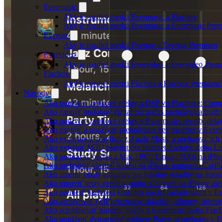
Evermusic
Aký je rozdiel medzi Evermusic a Flacbox
Aký je rozdiel medzi Evermusic a Evermusic Pre
Evertag
Aký je rozdiel medzi Evertag a Evertag Premium
Evervideo
Aký je rozdiel medzi Evervideo a Evervideo Pre
Flacbox
Aký je rozdiel medzi Flacbox a Flacbox Premium
Návody
Ako používať zvukové efekty a DSP vo Flacboxe: Compre
Ako zapnúť hudobný vizualizér počas prehrávania hudb
Ako používať zvukové efekty v Evermusic: reverb, delay, 
Ako zapnúť a používať prehrávanie bez medzier v Ever
Ako exportovať playlisty z Apple Music a prehrávať ic
Ako vytvoriť M3U playlist pre Internet Archive alebo L
Ako prehrávať hudbu z Mac / PC / Linux / NAS na iP
Ako prehrávať vlastnú hudbu na iPhone pomocou CarPl
Ako zmeniť obaly albumov pre lokálne skladby na Spotif
Ako upraviť texty piesní v audio súboroch na iPhone a
Ako preniesť hudobnú knižnicu medzi zariadeniami v E
Ako archivovať (ZIP) zoznamy skladieb, albumy, interpre
Ako scrobblovať históriu hudby z Evermusic alebo Flac
Ako používať dynamické widgety Práve sa prehráva v E