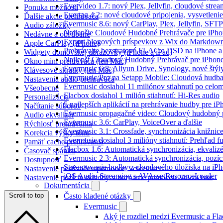
Evervideo 1.7: nový Plex, Jellyfin, cloudové strea
Ponuka možností
Evertag 4.2: nové cloudové pripojenia, vysvetlenie
Ďalšie akcie prehrávača
Evermusic 8.6: nový CarPlay, Plex, Jellyfin, SFTP
Audio záložky
Najlepšie Cloudové Hudobné Prehrávače pre iPho
Nedávne a obľúbené
Export blogových príspevkov z Wix do Markdo
Apple CarPlay (iPhone)
Prehrávajte bezstratové FLAC a DSD na iPhone a
Widgety domovskej obrazovky (iPhone a iPad)
Najlepší Cloudový Hudobný Prehrávač pre iPhone
Okno mini prehrávača (len Mac)
Evermusic 6.8: Aliyun Drive, Synology, nové štýl
Klávesové skratky (len Mac)
Evermusic Pro na Setapp Mobile: Cloudová hudba
Nastavenia audio prehrávača
Evermusic dosiahol 11 miliónov stiahnutí po celom
Všeobecné
Flacbox dosiahol 1 milión stiahnutí: Hi-Res audio
Personalizácia
5 najlepších aplikácií na prehrávanie hudby pre i
Načítanie súborov
Evermusic propagačné video: Cloudový hudobný 
Audio ekvalizér
Evermusic 3.6: CarPlay, VoiceOver a ďalšie
Rýchlosť prehrávania
Evermusic 3.1: Crossfade, synchronizácia knižnic
Korekcia výšky tónu
Evermusic dosiahol 3 milióny stiahnutí: Prehľad fu
Pamäť cache prehrávania
Flacbox 1.6: Automatická synchronizácia, ekvali
Časovač spánku
Evermusic 2.3: Automatická synchronizácia, pozíci
Dostupnosť
Streamovanie hudby z cloudového úložiska na iP
Nastavenie posúvačov pomocou VoiceOver
iOS Audio Streaming s AVAssetResourceLoader
Nastavenie pozície skladby v zozname pomocou VoiceOver
Dokumentácia
Scroll to top
Často kladené otázky
Evermusic
Aký je rozdiel medzi Evermusic a Fl