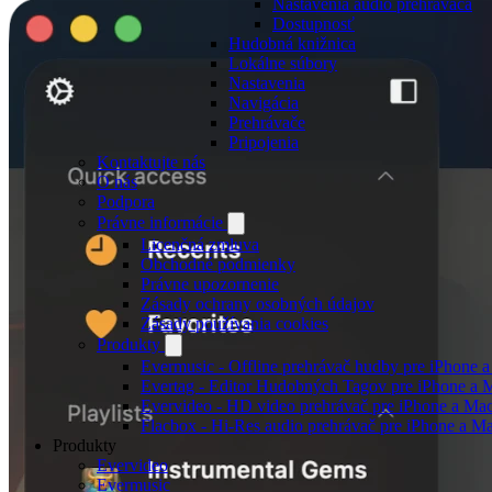
Nastavenia audio prehrávača
Dostupnosť
Hudobná knižnica
Lokálne súbory
Nastavenia
Navigácia
Prehrávače
Pripojenia
Kontaktujte nás
O nás
Podpora
Právne informácie
Licenčná zmluva
Obchodné podmienky
Právne upozornenie
Zásady ochrany osobných údajov
Zásady používania cookies
Produkty
Evermusic - Offline prehrávač hudby pre iPhone 
Evertag - Editor Hudobných Tagov pre iPhone a 
Evervideo - HD video prehrávač pre iPhone a Ma
Flacbox - Hi-Res audio prehrávač pre iPhone a M
Produkty
Evervideo
Evermusic