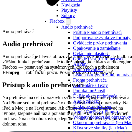
Navigácia
Playlisty
Súbory
Flacbox
Audio prehrávač
Audio prehrávač
Prístup k audio prehrávači
Podporované zvukové formáty
Audio prehrávač
Ovládacie prvky prehrávania
Opakovanie a zamiešanie
Ovládanie hlasitosti
Audio prehrávač je hlavná obrazovka aplikácie, kde ovládate hudbu a
Google Cast (Chromecast)
väčšinu funkcií prehrávania. Je to tiež miesto, kde hi-res audio engine
AirPlay
Flacbox — postavený na systémových kodekoch a pribalenom
Audio ekvalizér
FFmpeg
— robí ťažkú prácu. Pozrime sa, ako ho používať.
Lišta nástrojov režimu prehráv
Fronta prehrávača
Prístup k audio prehrávači
Komentáre / Texty
Ponuka možností
Ďalšie akcie prehrávača
Na prehrávač na celú obrazovku sa dostanete z lišty mini prehrávača.
Audio záložky
Na iPhone sedí mini prehrávač v dolnej časti hlavnej obrazovky. Na
Nedávne a obľúbené
iPad a Mac je na ľavej strane. Ak chcete skryť mini prehrávač na
Apple CarPlay (iPhone)
iPhone, klepnite naň raz a potiahnite nadol. Ak chcete úplne zavrieť
Widgety domovskej obrazovky 
prehrávač na celú obrazovku, klepnite na tlačidlo zavrieť v pravom
Okno mini prehrávača (len Mac
dolnom rohu.
Klávesové skratky (len Mac)