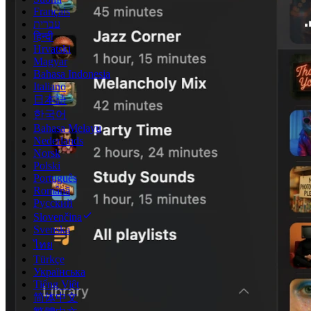
Français
עברית
हिन्दी
Hrvatski
Magyar
Bahasa Indonesia
Italiano
日本語
한국어
Bahasa Melayu
Nederlands
Norsk
Polski
Português
Română
Русский
Slovenčina
Svenska
ไทย
Türkçe
Українська
Tiếng Việt
简体中文