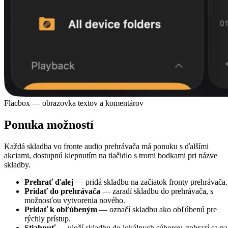
Flacbox — obrazovka textov a komentárov
Ponuka možností
Každá skladba vo fronte audio prehrávača má ponuku s ďalšími
akciami, dostupnú klepnutím na tlačidlo s tromi bodkami pri názve
skladby.
Prehrať ďalej
— pridá skladbu na začiatok fronty prehrávača.
Pridať do prehrávača
— zaradí skladbu do prehrávača, s
možnosťou vytvorenia nového.
Pridať k obľúbeným
— označí skladbu ako obľúbenú pre
rýchly prístup.
Stiahnuť
— uloží skladbu do lokálnych súborov, zobrazí sa na