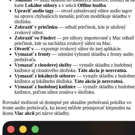
karte
Lokálne súbory
a v sekcii
Offline hudba
.
Upraviť audio tagy
— otvorí zabudovaný editor audio tagov
na opravu chýbajúcich metadát, pričom modifikuje skladbu v
úložisku.
Zobraziť v priečinku
— odhalí priečinok, kde je uložený
zvukový súbor.
Zobraziť vo Finderi
— pre súbory importované z Mac odhalí
priečinok, kde sa nachádza zvukový súbor na Mac.
Otvoriť v
— exportuje zvukový súbor do inej aplikácie.
Vymazať z fronty
— odstráni vybranú skladbu z fronty audio
prehrávača.
Vymazať z cloudovej služby
— vymaže skladbu z hudobnej
knižnice aj cloudového úložiska.
Táto akcia je nezvratná.
Vymazať z lokálnych súborov
— vymaže skladbu z hudobne
knižnice aj lokálneho úložiska.
Táto akcia je nezvratná.
Vymazať z hudobnej knižnice
— vymaže skladbu z hudobne
knižnice, pričom súbor zostáva v úložisku.
Rovnaké možnosti sú dostupné pre aktuálne prehrávanú položku vo
fronte audio prehrávača, ku ktorej môžete pristupovať klepnutím na
ikonu
Viac akcií
pri názve skladby.