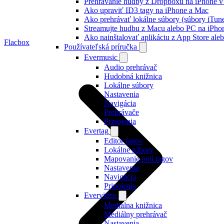
Prehrávanie hudby z Dropboxu na iPhone v 
Ako upraviť ID3 tagy na iPhone a Mac
Ako prehrávať lokálne súbory (súbory iTun
Streamujte hudbu z Macu alebo PC na iP
Ako nainštalovať aplikáciu z App Store al
Flacbox
Používateľská príručka
Evermusic
Audio prehrávač
Hudobná knižnica
Lokálne súbory
Nastavenia
Navigácia
Prehrávače
Pripojenia
Evertag
Editor tagov
Lokálne súbory
Mapovanie polí tagov
Nastavenia
Navigácia
Pripojenia
Evervideo
Mediálna knižnica
Mediálny prehrávač
Nastavenia