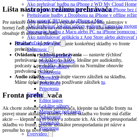
Ako prehrávať hudbu na iPhone z WD My Cloud Home
Lišta nástrojov režimu prehrávača
Ako preniesť hudobné súbory z počítača na iPhone bez
Prehrávanie hudby z Dropboxu na iPhone v offline reži
Ako upraviť ID3 tagy na iPhone a Mac
Pre niektoré štýly prehrávača existuje vyhradená lišta nástrojov v
Ako prehrávať lokálne súbory (súbory iTunes) na mojo
hornej časti prehrávača na celú obrazovku. Táto lišta nástrojov
Streamujte hudbu z Macu alebo PC na iPhone pomoco
obsahuje tri užitočné tlačidlá:
Ako nainštalovať aplikáciu z App Store alebo aktivova
Používateľská príručka
Hľadať
— rýchle vyhľadanie konkrétnej skladby vo fronte
prehrávača.
Evermusic
Ovládanie rýchlosti prehrávania
— nastavte rýchlosť
Audio prehrávač
prehrávania od 0,02× do 3,00×. Ideálne pre audioknihy,
Hudobná knižnica
podcasty a prednášky. Klepnutím na Normálne obnovíte
Lokálne súbory
predvolenú rýchlosť.
Nastavenia
Audio záložky
— vytvárajte viacero záložiek na skladbu.
Navigácia
Máme úplné pokyny na používanie záložiek
tu
.
Prehrávače
Pripojenia
Fronta prehrávača
Evertag
Editor tagov
Lokálne súbory
Ak chcete zobraziť frontu prehrávača, klepnite na tlačidlo fronty na
Mapovanie polí tagov
pravej strane aktuálnej skladby. Každá skladba vo fronte má ďalšie
Nastavenia
akcie — klepnite na tri bodky a zobrazte ich. Ak chcete preusporiada
Navigácia
skladbu vo fronte, použite indikátor preusporiadania pri názve a
Pripojenia
presuňte ho na nové miesto.
Evervideo