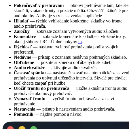
Pokračovať v prehrávaní
— obnoví prehrávanie tam, kde ste
skončili, vrátane fronty a pozície média. Obzvlášť užitočné pre
audioknihy. Aktivuje sa v nastaveniach aplikácie.
Hľadať
— rýchle vyhľadanie konkrétnej skladby vo fronte
audio prehrávača.
Záložky
— zobrazte zoznam vytvorených audio záložiek.
Komentáre
— zobrazte komentáre k skladbe a vložené texty,
ako aj súbory LRC. Úplné pokyny
tu
.
Rýchlosť
— nastavte rýchlosť prehrávania podľa svojich
preferencií.
Nedávne
— prístup k zoznamu nedávno prehraných skladieb.
Obľúbené
— pozrite si zbierku obľúbených skladieb.
Audio ekvalizér
— aktivujte audio ekvalizér.
Časovač spánku
— nastavte časovač na automatické zastaven
prehrávania po uplynutí určeného intervalu. Skvelé pre chvíle,
keď chcete zaspať pri hudbe.
Uložiť frontu do prehrávača
— uložte aktuálnu frontu audio
prehrávača ako nový prehrávač.
Vymazať frontu
— vyčistí frontu prehrávača a zastaví
prehrávanie.
Nastavenia
— prístup k nastaveniam audio prehrávača.
Pomocník
— nájdite pomoc a návod.