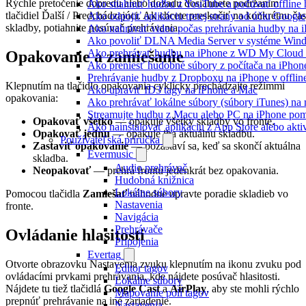
Rýchle pretočenie dopredu alebo dozadu dosiahnete podržaním
Ako stiahnuť hudbu z YouTube a počúvať offline
tlačidiel Ďalší / Predchádzajúci. Ak chcete preskočiť na konkrétnu ča
Ako odpojiť aplikáciu tretej strany od účtu Google
skladby, potiahnite posúvač prehrávania.
Ako nahrávať video počas prehrávania hudby na 
Ako povoliť DLNA Media Server v systéme Wind
Ako prehrávať hudbu na iPhone z WD My Clou
Opakovanie a zamiešanie
Ako preniesť hudobné súbory z počítača na iPho
Prehrávanie hudby z Dropboxu na iPhone v offlin
Klepnutím na tlačidlo opakovania cyklicky prechádzajte režimmi
Ako upraviť ID3 tagy na iPhone a Mac
opakovania:
Ako prehrávať lokálne súbory (súbory iTunes) n
Streamujte hudbu z Macu alebo PC na iPhone p
Opakovať všetko
— opakuje všetky skladby vo fronte.
Ako nainštalovať aplikáciu z App Store alebo ak
Opakovať jednu
— opakuje iba aktuálnu skladbu.
Používateľská príručka
Zastaviť opakovanie
— pozastaví sa, keď sa skončí aktuálna
Evermusic
skladba.
Audio prehrávač
Neopakovať
— prehrá frontu jedenkrát bez opakovania.
Hudobná knižnica
Lokálne súbory
Pomocou tlačidla
Zamiešať
náhodne upravte poradie skladieb vo
Nastavenia
fronte.
Navigácia
Prehrávače
Ovládanie hlasitosti
Pripojenia
Evertag
Otvorte obrazovku Nastavenia zvuku klepnutím na ikonu zvuku pod
Editor tagov
ovládacími prvkami prehrávania, kde nájdete posúvač hlasitosti.
Lokálne súbory
Nájdete tu tiež tlačidlá
Google Cast
a
AirPlay
, aby ste mohli rýchlo
Mapovanie polí tagov
prepnúť prehrávanie na iné zariadenie.
Nastavenia