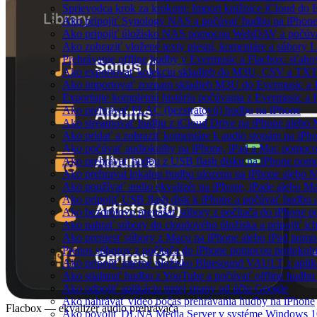
Sprievodca krok za krokom: Import knižnice iCloud do 
Ako pripojiť Synology NAS a počúvať hudbu na iPhon
Ako pripojiť úložisko NAS pomocou WebDAV a počúva
Ako zobraziť vložené texty piesní, komentáre a súbory
Prehrávanie offline hudby v Evermusic a Flacbox: sťaho
Ako exportovať kolekciu skladieb do M3U, CSV a TXT
Ako importovať zoznam skladieb M3U do Evermusic a 
Exportujte kompletnú históriu počúvania z Evermusic a 
Ako prehrávať FLAC (bezstratovú) hudbu na iPhone
Ako streamovať hudbu z iCloud Drive na iPhone alebo
Ako pridať a zobraziť komentáre k audio stopám na iP
Ako počúvať audioknihy na iPhone, iPad a Mac pomoc
Ako prehrávať hudbu z USB flash disku na iPhone pom
Ako prehravat lokalnu hudbu ulozenu na iPhone alebo 
Ako používať audio ekvalizér na iPhone, iPade alebo M
Ako pripojiť USB flash disk k iPhone a počúvať hudbu 
Ako bezdrôtovo prenášať súbory z počítača do iPhone 
Ako nahrať súbory do cloudového úložiska a pripojiť ic
Ako preniesť súbory z Macu na iPhone alebo iPad pomo
Prenos súborov z počítača do iPhone pomocou protoko
Ako pripojiť interné úložisko Bluesound VAULT z aplik
Ako stiahnuť hudbu z YouTube a počúvať offline hudbu
Ako odpojiť aplikáciu tretej strany od účtu Google
Ako nahrávať video počas prehrávania hudby na iPhone
Flacbox — ekvalizér audio prehrávača
Ako povoliť DLNA Media Server v systéme Windows 10