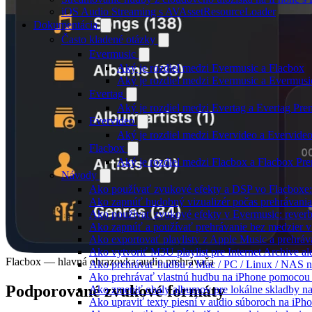
iOS Audio Streaming s AVAssetResourceLoader
Dokumentácia
Často kladené otázky
Evermusic
Aký je rozdiel medzi Evermusic a Flacbox
Aký je rozdiel medzi Evermusic a Evermus
Evertag
Aký je rozdiel medzi Evertag a Evertag Pr
Evervideo
Aký je rozdiel medzi Evervideo a Evervid
Flacbox
Aký je rozdiel medzi Flacbox a Flacbox P
Návody
Ako používať zvukové efekty a DSP vo Flacboxe: 
Ako zapnúť hudobný vizualizér počas prehrávani
Ako používať zvukové efekty v Evermusic: reverb, d
Ako zapnúť a používať prehrávanie bez medzier 
Ako exportovať playlisty z Apple Music a prehrá
Ako vytvoriť M3U playlist pre Internet Archive a
Flacbox — hlavná obrazovka audio prehrávača
Ako prehrávať hudbu z Mac / PC / Linux / NAS
Ako prehrávať vlastnú hudbu na iPhone pomocou
Podporované zvukové formáty
Ako zmeniť obaly albumov pre lokálne skladby na 
Ako upraviť texty piesní v audio súboroch na iP