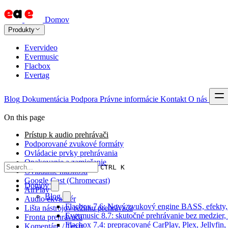
Domov
Produkty
Evervideo
Evermusic
Flacbox
Evertag
Blog
Dokumentácia
Podpora
Právne informácie
Kontakt
O nás
On this page
Prístup k audio prehrávači
Podporované zvukové formáty
Ovládacie prvky prehrávania
Opakovanie a zamiešanie
CTRL K
Ovládanie hlasitosti
Google Cast (Chromecast)
Domov
AirPlay
Blog
Audio ekvalizér
Flacbox 7.6: Nový zvukový engine BASS, efekty,
Lišta nástrojov režimu prehrávača
Evermusic 8.7: skutočné prehrávanie bez medzier, 
Fronta prehrávača
Flacbox 7.4: prepracované CarPlay, Plex, Jellyfi
Komentáre / Texty