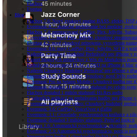
Flacbox
Evertag
Blog
Flacbox 7.6: Nový zvukový engine BASS, efekty, DSP a
Evermusic 8.7: skutočné prehrávanie bez medzier, zvukové
Flacbox 7.4: prepracované CarPlay, Plex, Jellyfin, Subs
Evervideo 1.7: nový Plex, Jellyfin, cloudové streamovani
Evertag 4.2: nové cloudové pripojenia, vysvetlenie nasta
Evermusic 8.6: nový CarPlay, Plex, Jellyfin, SFTP a wid
Najlepšie Cloudové Hudobné Prehrávače pre iPhone v r
Export blogových príspevkov z Wix do Markdown po
Prehrávajte bezstratové FLAC a DSD na iPhone a Mac s
Najlepší Cloudový Hudobný Prehrávač pre iPhone a iPa
Evermusic 6.8: Aliyun Drive, Synology, nové štýly rozhr
Evermusic Pro na Setapp Mobile: Cloudová hudba pre 
Evermusic dosiahol 11 miliónov stiahnutí po celom svete
Flacbox dosiahol 1 milión stiahnutí: Hi-Res audio
5 najlepších aplikácií na prehrávanie hudby pre iPhone 
Evermusic propagačné video: Cloudový hudobný prehrá
Evermusic 3.6: CarPlay, VoiceOver a ďalšie
Evermusic 3.1: Crossfade, synchronizácia knižnice a zál
Evermusic dosiahol 3 milióny stiahnutí: Prehľad funkcií
Flacbox 1.6: Automatická synchronizácia, ekvalizér, p
Evermusic 2.3: Automatická synchronizácia, pozícia preh
Streamovanie hudby z cloudového úložiska na iPhone s