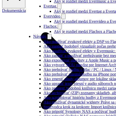
Aký je rozdiel medzi Evermusic a E
Evertag
Dokumentácia
Aký je rozdiel medzi Evertag a Ever
Evervideo
Aký je rozdiel medzi Evervideo a Ev
Flacbox
Aký je rozdiel medzi Flacbox a Flac
Návody
Ako používať zvukové efekty a DSP vo Flac
Ako zapnúť hudobný vizualizér počas prehr
Ako používať zvukové efekty v Evermusic: re
Ako zapnúť a používať prehrávanie bez me
Ako exportovať playlisty z Apple Music a 
Ako vytvoriť M3U playlist pre Internet Arc
Ako prehrávať hudbu z Mac / PC / Linux 
Ako prehrávať vlastnú hudbu na iPhone p
Ako zmeniť obaly albumov pre lokálne sklad
Ako upraviť texty piesní v audio súboroch
Ako preniesť hudobnú knižnicu medzi zaria
Ako archivovať (ZIP) zoznamy skladieb, albu
Ako scrobblovať históriu hudby z Evermusi
Ako používať dynamické widgety Práve sa 
Sprievodca krok za krokom: Import knižnic
Ako pripojiť Synology NAS a počúvať hud