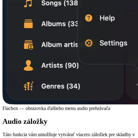
Flacbox — obrazovka ďalšieho menu audio prehrávača
Audio záložky
Táto funkcia vám umožňuje vytvárať viacero záložiek pre skladby v