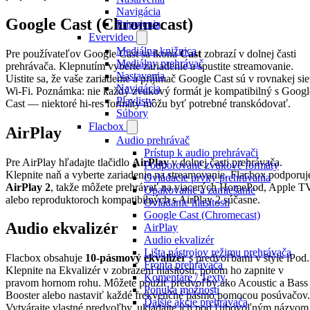
Navigácia
Google Cast (Chromecast)
Pripojenia
Evervideo
Mediálna knižnica
Pre používateľov Google Cast sa ikona
Cast
zobrazí v dolnej časti
Mediálny prehrávač
prehrávača. Klepnutím vyberte zariadenie a spustite streamovanie.
Nastavenia
Uistite sa, že vaše zariadenie a prijímač Google Cast sú v rovnakej sie
Navigácia
Wi-Fi. Poznámka: nie každý zvukový formát je kompatibilný s Googl
Playlisty
Cast — niektoré hi-res formáty môžu byť potrebné transkódovať.
Súbory
Flacbox
AirPlay
Audio prehrávač
Prístup k audio prehrávači
Pre AirPlay hľadajte tlačidlo
AirPlay
v dolnej časti prehrávača.
Podporované zvukové formáty
Klepnite naň a vyberte zariadenie na streamovanie. Flacbox podporuj
Ovládacie prvky prehrávania
AirPlay 2
, takže môžete prehrávať na viacerých HomePod, Apple T
Opakovanie a zamiešanie
alebo reproduktoroch kompatibilných s AirPlay 2 súčasne.
Ovládanie hlasitosti
Google Cast (Chromecast)
Audio ekvalizér
AirPlay
Audio ekvalizér
Lišta nástrojov režimu prehrávača
Flacbox obsahuje
10-pásmový ekvalizér
s predvoľbami v štýle iPod.
Fronta prehrávača
Klepnite na Ekvalizér v zobrazení hlasitosti, potom ho zapnite v
Komentáre / Texty
pravom hornom rohu. Môžete použiť predvoľby ako Acoustic a Bass
Ponuka možností
Booster alebo nastaviť každé frekvenčné pásmo pomocou posúvačov.
Ďalšie akcie prehrávača
Vytvárajte vlastné predvoľby, ukladajte ich pod ľubovoľným názvom