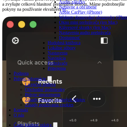
Audio záložky
a zvyšujte celkovú hlasitosť preamplifik átorom. Máme podrobnejšie
Nedávne a obľúbené
pokyny na používanie ekvalizéra
tu
.
Apple CarPlay (iPhone)
Widgety domovskej obrazovky (iPhon
Okno mini prehrávača (len Mac)
Klávesové skratky (len Mac)
Nastavenia audio prehrávača
Dostupnosť
Hudobná knižnica
Lokálne súbory
Nastavenia
Navigácia
Prehrávače
Pripojenia
Podpora
Právne informácie
Licenčná zmluva
Obchodné podmienky
Právne upozornenie
Zásady ochrany osobných údajov
Zásady používania cookies
Kontakt
O nás
Často kladené otázky