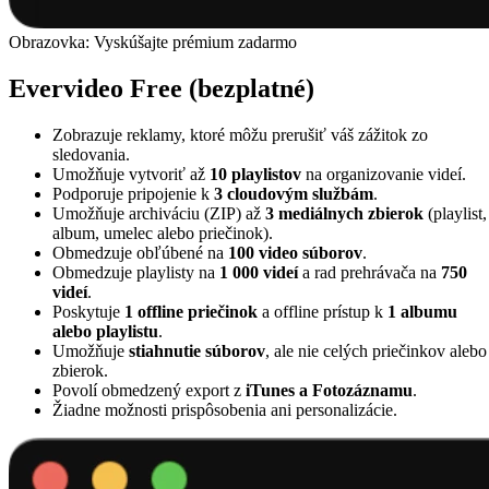
Obrazovka: Vyskúšajte prémium zadarmo
Evervideo Free (bezplatné)
Zobrazuje reklamy, ktoré môžu prerušiť váš zážitok zo
sledovania.
Umožňuje vytvoriť až
10 playlistov
na organizovanie videí.
Podporuje pripojenie k
3 cloudovým službám
.
Umožňuje archiváciu (ZIP) až
3 mediálnych zbierok
(playlist,
album, umelec alebo priečinok).
Obmedzuje obľúbené na
100 video súborov
.
Obmedzuje playlisty na
1 000 videí
a rad prehrávača na
750
videí
.
Poskytuje
1 offline priečinok
a offline prístup k
1 albumu
alebo playlistu
.
Umožňuje
stiahnutie súborov
, ale nie celých priečinkov alebo
zbierok.
Povolí obmedzený export z
iTunes a Fotozáznamu
.
Žiadne možnosti prispôsobenia ani personalizácie.