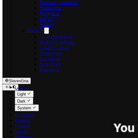
Mediálny prehrávač
Nastavenia
Navigácia
Playlisty
Súbory
Flacbox
Audio prehrávač
Hudobná knižnica
Lokálne súbory
Nastavenia
Navigácia
Prehrávače
Pripojenia
Slovenčina
عربي
Català
Light
Čeština
Dark
Dansk
System
Deutsch
Ελληνικά
English
Español
Suomi
Français