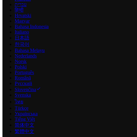
עברית
हिन्दी
Hrvatski
Magyar
Bahasa Indonesia
Italiano
日本語
한국어
Bahasa Melayu
Nederlands
Norsk
Polski
Português
Română
Русский
Slovenčina
Svenska
ไทย
Türkçe
Українська
Tiếng Việt
简体中文
繁體中文