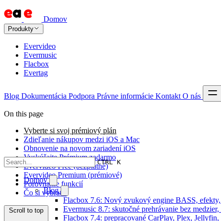
Domov
Produkty
Evervideo
Evermusic
Flacbox
Evertag
Blog
Dokumentácia
Podpora
Právne informácie
Kontakt
O nás
On this page
Vyberte si svoj prémiový plán
Zdieľanie nákupov medzi iOS a Mac
Obnovenie na novom zariadení iOS
Vyskúšajte Prémium zadarmo
CTRL K
Evervideo Free (bezplatné)
Evervideo Premium (prémiové)
Domov
Porovnanie funkcií
Blog
Čo si vybrať?
Flacbox 7.6: Nový zvukový engine BASS, efekty,
Evermusic 8.7: skutočné prehrávanie bez medzier, 
Scroll to top
Flacbox 7.4: prepracované CarPlay, Plex, Jellyfi