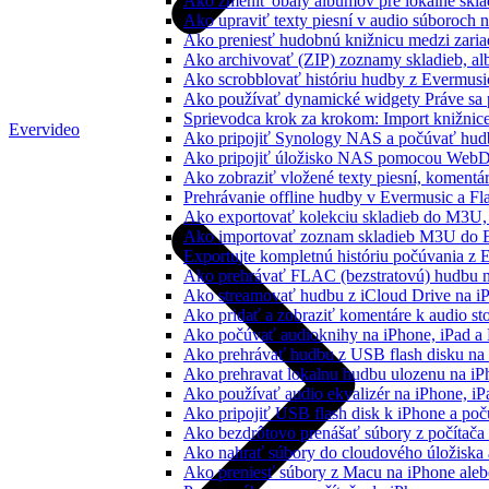
Ako zmeniť obaly albumov pre lokálne sklad
Ako upraviť texty piesní v audio súboroch
Ako preniesť hudobnú knižnicu medzi zaria
Ako archivovať (ZIP) zoznamy skladieb, albu
Ako scrobblovať históriu hudby z Evermusi
Ako používať dynamické widgety Práve sa 
Sprievodca krok za krokom: Import knižnic
Evervideo
Ako pripojiť Synology NAS a počúvať hud
Ako pripojiť úložisko NAS pomocou WebD
Ako zobraziť vložené texty piesní, koment
Prehrávanie offline hudby v Evermusic a Fl
Ako exportovať kolekciu skladieb do M3U
Ako importovať zoznam skladieb M3U do E
Exportujte kompletnú históriu počúvania z 
Ako prehrávať FLAC (bezstratovú) hudbu 
Ako streamovať hudbu z iCloud Drive na i
Ako pridať a zobraziť komentáre k audio s
Ako počúvať audioknihy na iPhone, iPad 
Ako prehrávať hudbu z USB flash disku n
Ako prehravat lokalnu hudbu ulozenu na i
Ako používať audio ekvalizér na iPhone, i
Ako pripojiť USB flash disk k iPhone a po
Ako bezdrôtovo prenášať súbory z počítač
Ako nahrať súbory do cloudového úložiska a
Ako preniesť súbory z Macu na iPhone ale