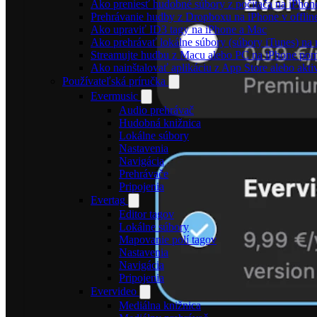
Ako preniesť hudobné súbory z počítača na iPho
Prehrávanie hudby z Dropboxu na iPhone v offlin
Ako upraviť ID3 tagy na iPhone a Mac
Ako prehrávať lokálne súbory (súbory iTunes) n
Streamujte hudbu z Macu alebo PC na iPhone p
Ako nainštalovať aplikáciu z App Store alebo ak
Používateľská príručka
Evermusic
Audio prehrávač
Hudobná knižnica
Lokálne súbory
Nastavenia
Navigácia
Prehrávače
Pripojenia
Evertag
Editor tagov
Lokálne súbory
Mapovanie polí tagov
Nastavenia
Navigácia
Pripojenia
Evervideo
Mediálna knižnica