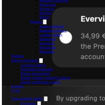
Mediálny prehrávač
Nastavenia
Navigácia
Playlisty
Súbory
Flacbox
Audio prehrávač
Hudobná knižnica
Lokálne súbory
Nastavenia
Navigácia
Prehrávače
Pripojenia
Podpora
Právne informácie
Licenčná zmluva
Obchodné podmienky
Právne upozornenie
Zásady ochrany osobných údajov
Zásady používania cookies
Kontakt
O nás
Často kladené otázky
Evermusic