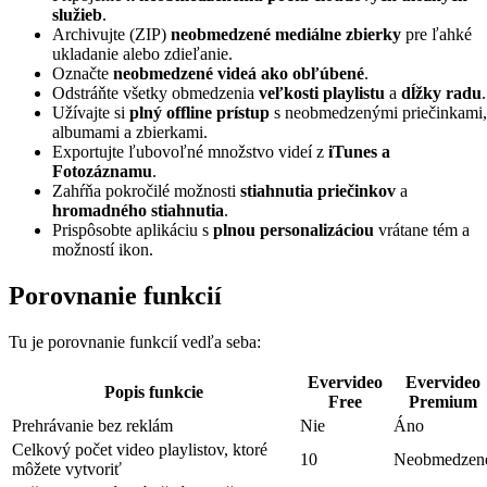
služieb
.
Archivujte (ZIP)
neobmedzené mediálne zbierky
pre ľahké
ukladanie alebo zdieľanie.
Označte
neobmedzené videá ako obľúbené
.
Odstráňte všetky obmedzenia
veľkosti playlistu
a
dĺžky radu
.
Užívajte si
plný offline prístup
s neobmedzenými priečinkami,
albumami a zbierkami.
Exportujte ľubovoľné množstvo videí z
iTunes a
Fotozáznamu
.
Zahŕňa pokročilé možnosti
stiahnutia priečinkov
a
hromadného stiahnutia
.
Prispôsobte aplikáciu s
plnou personalizáciou
vrátane tém a
možností ikon.
Porovnanie funkcií
Tu je porovnanie funkcií vedľa seba:
Evervideo
Evervideo
Popis funkcie
Free
Premium
Prehrávanie bez reklám
Nie
Áno
Celkový počet video playlistov, ktoré
10
Neobmedzen
môžete vytvoriť