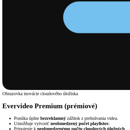
Obrazovka inovácie cloudového úložiska
Evervideo Premium (prémiové)
Ponúka úplne
bezreklamný
zážitok z prehrávania videa.
Umožňuje vytvoriť
neobmedzený počet playlistov
.
Pripojenie k
neobmedzenému počtu cloudových úložných