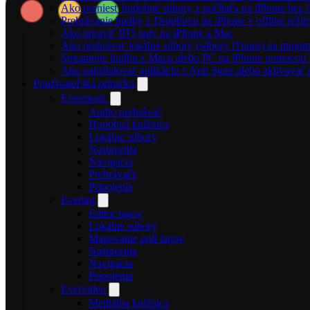
Ako preniesť hudobné súbory z počítača na iPhone bez
Prehrávanie hudby z Dropboxu na iPhone v offline reži
Ako upraviť ID3 tagy na iPhone a Mac
Ako prehrávať lokálne súbory (súbory iTunes) na mojo
Streamujte hudbu z Macu alebo PC na iPhone pomoco
Ako nainštalovať aplikáciu z App Store alebo aktivova
Používateľská príručka
Evermusic
Audio prehrávač
Hudobná knižnica
Lokálne súbory
Nastavenia
Navigácia
Prehrávače
Pripojenia
Evertag
Editor tagov
Lokálne súbory
Mapovanie polí tagov
Nastavenia
Navigácia
Pripojenia
Evervideo
Mediálna knižnica