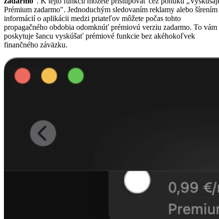
zadarmo
". K tejto funkcii môžete pristupovať cez ponuku „Vyskúšaj
Prémium zadarmo". Jednoduchým sledovaním reklamy alebo šírením
informácií o aplikácii medzi priateľov môžete počas tohto
propagačného obdobia odomknúť prémiovú verziu zadarmo. To vám
poskytuje šancu vyskúšať prémiové funkcie bez akéhokoľvek
finančného záväzku.