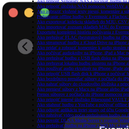
Ako pripojiť Synology NAS a počúvať hudbu na 
Ako pripojiť úložisko NAS pomocou WebDAV a 
Ako zobraziť vložené texty piesní, komentáre a 
Prehrávanie offline hudby v Evermusic a Flacbox:
Ako exportovať kolekciu skladieb do M3U, CSV 
Ako importovať zoznam skladieb M3U do Evermu
Exportujte kompletnú históriu počúvania z Evermu
Ako prehrávať FLAC (bezstratovú) hudbu na iPh
Ako streamovať hudbu z iCloud Drive na iPhone 
Ako pridať a zobraziť komentáre k audio stopám
Ako počúvať audioknihy na iPhone, iPad a Mac 
Ako prehrávať hudbu z USB flash disku na iPho
Ako prehravat lokalnu hudbu ulozenu na iPhone 
Ako používať audio ekvalizér na iPhone, iPade a
Ako pripojiť USB flash disk k iPhone a počúvať 
Ako bezdrôtovo prenášať súbory z počítača do i
Ako nahrať súbory do cloudového úložiska a pripo
Ako preniesť súbory z Macu na iPhone alebo iPa
Prenos súborov z počítača do iPhone pomocou p
Ako pripojiť interné úložisko Bluesound VAULT z
Ako stiahnuť hudbu z YouTube a počúvať offline
Ako odpojiť aplikáciu tretej strany od účtu Google
Ako nahrávať video počas prehrávania hudby na 
Ako povoliť DLNA Media Server v systéme Wind
Ako prehrávať hudbu na iPhone z WD My Clou