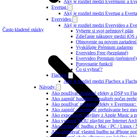
Aký je rozdiel medzi Evermusic a E
Evertag
Aký je rozdiel medzi Evertag a Ever
Evervideo
Aký je rozdiel medzi Evervideo a Ev
Často kladené otázky
Vyberte si svoj prémiový plán
Zdieľanie nákupov medzi iOS 
Obnovenie na novom zariadení
Vyskúšajte Prémium zadarmo
Evervideo Free (bezplatné)
Evervideo Premium (prémiové)
Porovnanie funkcií
Čo si vybrať?
Flacbox
Aký je rozdiel medzi Flacbox a Flac
Návody
Ako používať zvukové efekty a DSP vo Flac
Ako zapnúť hudobný vizualizér počas prehr
Ako používať zvukové efekty v Evermusic: re
Ako zapnúť a používať prehrávanie bez me
Ako exportovať playlisty z Apple Music a 
Ako vytvoriť M3U playlist pre Internet Arc
Ako prehrávať hudbu z Mac / PC / Linux 
Ako prehrávať vlastnú hudbu na iPhone p