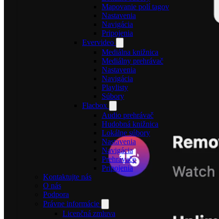
Mapovanie polí tagov
Nastavenia
Navigácia
Pripojenia
Evervideo
Mediálna knižnica
Mediálny prehrávač
Nastavenia
Navigácia
Playlisty
Súbory
Flacbox
Audio prehrávač
Hudobná knižnica
Lokálne súbory
Nastavenia
Navigácia
Prehrávače
Pripojenia
Kontaktujte nás
O nás
Podpora
Právne informácie
Licenčná zmluva