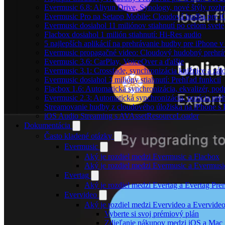
Evermusic 6.8: Aliyun Drive, Synology, nové štýly rozhr
Evermusic Pro na Setapp Mobile: Cloudová hudba pre 
Evermusic dosiahol 11 miliónov stiahnutí po celom svete
Flacbox dosiahol 1 milión stiahnutí: Hi-Res audio
5 najlepších aplikácií na prehrávanie hudby pre iPhone 
Evermusic propagačné video: Cloudový hudobný prehrá
Evermusic 3.6: CarPlay, VoiceOver a ďalšie
Evermusic 3.1: Crossfade, synchronizácia knižnice a zál
Evermusic dosiahol 3 milióny stiahnutí: Prehľad funkcií
Flacbox 1.6: Automatická synchronizácia, ekvalizér, p
Evermusic 2.3: Automatická synchronizácia, pozícia preh
Streamovanie hudby z cloudového úložiska na iPhone s
iOS Audio Streaming s AVAssetResourceLoader
Dokumentácia
Často kladené otázky
Evermusic
Aký je rozdiel medzi Evermusic a Flacbox
Aký je rozdiel medzi Evermusic a Evermus
Evertag
Aký je rozdiel medzi Evertag a Evertag Pr
Evervideo
Aký je rozdiel medzi Evervideo a Evervid
Vyberte si svoj prémiový plán
Zdieľanie nákupov medzi iOS a Mac