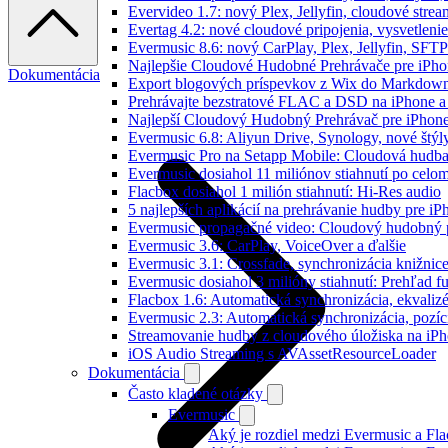
Evervideo 1.7: nový Plex, Jellyfin, cloudové strea
Evertag 4.2: nové cloudové pripojenia, vysvetlenie
Evermusic 8.6: nový CarPlay, Plex, Jellyfin, SFTP
Najlepšie Cloudové Hudobné Prehrávače pre iPho
Dokumentácia
Export blogových príspevkov z Wix do Markdo
Prehrávajte bezstratové FLAC a DSD na iPhone a
Najlepší Cloudový Hudobný Prehrávač pre iPhone
Evermusic 6.8: Aliyun Drive, Synology, nové štýl
Evermusic Pro na Setapp Mobile: Cloudová hudba
Evermusic dosiahol 11 miliónov stiahnutí po celom
Flacbox dosiahol 1 milión stiahnutí: Hi-Res audio
5 najlepších aplikácií na prehrávanie hudby pre i
Evermusic propagačné video: Cloudový hudobný 
Evermusic 3.6: CarPlay, VoiceOver a ďalšie
Evermusic 3.1: Crossfade, synchronizácia knižnic
Evermusic dosiahol 3 milióny stiahnutí: Prehľad fu
Flacbox 1.6: Automatická synchronizácia, ekvali
Evermusic 2.3: Automatická synchronizácia, pozíci
Streamovanie hudby z cloudového úložiska na iP
iOS Audio Streaming s AVAssetResourceLoader
Dokumentácia
Často kladené otázky
Evermusic
Aký je rozdiel medzi Evermusic a Fl