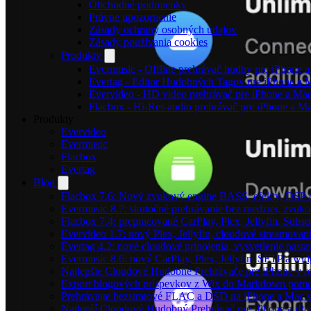
Obchodné podmienky
Právne upozornenie
Zásady ochrany osobných údajov
Zásady používania cookies
Produkty
Evermusic - Offline prehrávač hudby pre iPhone 
Evertag - Editor Hudobných Tagov pre iPhone a 
Evervideo - HD video prehrávač pre iPhone a Ma
Flacbox - Hi-Res audio prehrávač pre iPhone a M
Produkty
Evervideo
Evermusic
Flacbox
Evertag
Blog
Flacbox 7.6: Nový zvukový engine BASS, efekty, DSP a
Evermusic 8.7: skutočné prehrávanie bez medzier, zvukové
Flacbox 7.4: prepracované CarPlay, Plex, Jellyfin, Subs
Evervideo 1.7: nový Plex, Jellyfin, cloudové streamovani
Evertag 4.2: nové cloudové pripojenia, vysvetlenie nasta
Evermusic 8.6: nový CarPlay, Plex, Jellyfin, SFTP a wid
Najlepšie Cloudové Hudobné Prehrávače pre iPhone v r
Export blogových príspevkov z Wix do Markdown po
Prehrávajte bezstratové FLAC a DSD na iPhone a Mac s
Najlepší Cloudový Hudobný Prehrávač pre iPhone a iPa