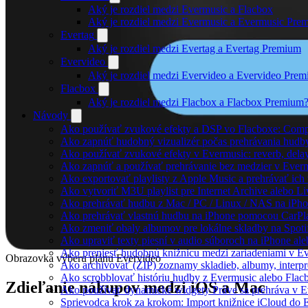
Aký je rozdiel medzi Evermusic a Flacbox
Aký je rozdiel medzi Evermusic a Evermusic Pre
Evertag
Aký je rozdiel medzi Evertag a Evertag Premium
Evervideo
Aký je rozdiel medzi Evervideo a Evervideo Pre
Flacbox
Aký je rozdiel medzi Flacbox a Flacbox Premium
Návody
Ako používať zvukové efekty a DSP vo Flacboxe: Compre
Ako zapnúť hudobný vizualizér počas prehrávania hudb
Ako používať zvukové efekty v Evermusic: reverb, delay, 
Ako zapnúť a používať prehrávanie bez medzier v Ever
Ako exportovať playlisty z Apple Music a prehrávať ic
Ako vytvoriť M3U playlist pre Internet Archive alebo L
Ako prehrávať hudbu z Mac / PC / Linux / NAS na iP
Ako prehrávať vlastnú hudbu na iPhone pomocou CarPl
Ako zmeniť obaly albumov pre lokálne skladby na Spotif
Ako upraviť texty piesní v audio súboroch na iPhone a
Ako preniesť hudobnú knižnicu medzi zariadeniami v E
Obrazovka výberu plánu Evervideo
Ako archivovať (ZIP) zoznamy skladieb, albumy, interpre
Ako scrobblovať históriu hudby z Evermusic alebo Flac
Zdieľanie nákupov medzi iOS a Mac
Ako používať dynamické widgety Práve sa prehráva v E
Sprievodca krok za krokom: Import knižnice iCloud do 