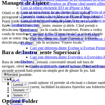
Manager de Fișiere
Redați muzică din Dropbox pe iPhone când sunteți offlin
Cum să editezi etichetele ID3 pe iPhone și Mac
Cum să redai fișiere locale (fișiere iTunes) pe iPhone-ul
Odată ce ați conectat un serviciu de stocare în cloud, apăsați
Transmite muzica de pe Mac sau PC pe iPhone folosin
pictograma sa pentru a vedea toate fișierele și folderele disponibile.
Cum să instalezi aplicația din App Store sau să activezi a
Puteți folosi managerul de fișiere integrat pentru a lucra cu aceste
Întrebări frecvente
fișiere — descărcare, redenumire, mutare și altele. Când porniți o
descărcare, fișierul va apărea în coada de transferuri. Pentru a vedea
Evermusic
coada de transferuri, mergeți la fila “Fișiere locale” și apăsați săgețile
Care este diferența dintre Evermusic și Flacbox
care se rotesc din colțul din stânga sus. Toate fișierele și folderele
Care este diferența dintre Evermusic și Evermusi
descărcate sunt disponibile în secțiunea “Fișiere locale.”
Evertag
Care este diferența dintre Evertag și Evertag Prem
Bara de Instrumente Superioară
Evervideo
Care este diferența dintre Evervideo și Evervideo
Flacbox
Bara de instrumente superioară, convenabil situată sub bara de
Care este diferența dintre Flacbox și Flacbox Pre
navigare, oferă mai multe acțiuni utile ușor de accesat. Puteți arăta sau
ascunde această bară printr-un simplu gest de glisare în jos. Iată
acțiunile disponibile:
Română
عربي
Căutare
: această opțiune vă permite să efectuați o căutare rapi
Català
Lumină
în directorul curent, facilitând localizarea fișierelor sau folderelo
Čeština
Întuneric
specifice.
Dansk
Sistem
Deutsch
Opțiuni Folder
Ελληνικά
English