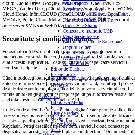
cloud: iCloud Drive, Google Drive, Dropbox, OneDrive, Box,
Wi-Fi Drive
MEGA, Yandex.Disk, pCloud, Synology Drive, MediaFire, WD My
Activare Wi-Fi Drive
Cloud Home, InfiniCLOUD (TeraCLOUD), HiDrive, OpenDrive,
Accesați Wi-Fi Drive pe Computer
MyDrive, Put.io, Cloud Mail.ru, Baidu Pan (百度网盘), precum și
Transferați Fișiere Fără Fir
iTunes File Sharing
orice server SMB sau WebDAV.
Conectați o memorie USB
Manager de Fișiere
Securitate și confidențialitate
Bara de Instrumente Superioară
Opțiuni Folder
Folosim doar SDK-uri oficiale și conexiuni securizate pentru a
Editați Fișiere Online
interacționa cu serviciile cloud conectate. Login-ul și parola dvs. nu
Acțiuni fișier
sunt accesibile aplicației. Toate solicitările aplicației către serviciul
Acțiuni folder
cloud sunt criptate.
Editor de Etichete
Fișiere locale
Când introduceți login-ul și parola, aplicația vă arată pagina oficială d
Mapări ale Câmpurilor de Etichetă
autorizare furnizată de furnizorul serviciului cloud, iar întregul proces
Navigare
de autorizare are loc în afara aplicației. Furnizorul serviciului cloud
Setări
trimite un token de autentificare aplicației după autorizarea reușită, iar
Evervideo
acel token este folosit pentru apeluri API.
Biblioteca Media
Fișiere
Un token de autentificare este o cheie digitală care permite aplicațiilor
Liste de redare
terțe să interacționeze cu stocarea în cloud. Token-ul de autentificare
Navigare
este stocat pe dispozitivul dvs. într-un sistem securizat de stocare numi
Player Media
Keychain. Puteți descărca fișierele de la serviciul cloud conectat pe
Setări
dispozitiv, iar aceste fișiere vor fi plasate în directorul ‘Documente’ al