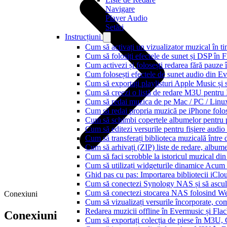
Navigare
Player Audio
Setări
Instrucțiuni
Cum să activați un vizualizator muzical în t
Cum să folosiți efectele de sunet și DSP în 
Cum activezi și folosești redarea fără pauze
Cum folosești efectele de sunet audio din Ev
Cum să exportați playlisturi Apple Music și 
Cum să creezi o listă de redare M3U pentru
Cum să redai muzica de pe Mac / PC / Lin
Cum să redai propria muzică pe iPhone folo
Cum să schimbi copertele albumelor pentru pi
Cum să editezi versurile pentru fișiere aud
Cum să transferați biblioteca muzicală între 
Cum să arhivați (ZIP) liste de redare, albume, 
Cum să faci scrobble la istoricul muzical di
Cum să utilizați widgeturile dinamice Acum
Ghid pas cu pas: Importarea bibliotecii iCl
Cum să conectezi Synology NAS și să ascul
Cum să conectezi stocarea NAS folosind We
Conexiuni
Cum să vizualizați versurile încorporate, co
Redarea muzicii offline în Evermusic și Flacbo
Conexiuni
Cum să exportați colecția de piese în M3U