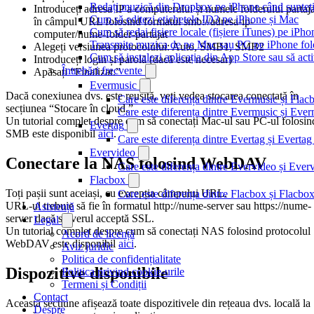
Redați muzică din Dropbox pe iPhone când sunteți
Introduceți adresa IP a computerului și numele folderului partaja
Cum să editezi etichetele ID3 pe iPhone și Mac
în câmpul URL folosind formatul smb://adresa-ip-
Cum să redai fișiere locale (fișiere iTunes) pe iPh
computer/nume-folder-partajat
Transmite muzica de pe Mac sau PC pe iPhone f
Alegeți versiunea protocolului: Auto, SMB1, SMB2
Cum să instalezi aplicația din App Store sau să acti
Introduceți login și parolă (dacă este necesar)
Întrebări frecvente
Apăsați “Finalizat.”
Evermusic
Dacă conexiunea dvs. este reușită, veți vedea stocarea conectată în
Care este diferența dintre Evermusic și Flac
secțiunea “Stocare în cloud.”
Care este diferența dintre Evermusic și Ev
Un tutorial complet despre cum să conectați Mac-ul sau PC-ul folosin
Evertag
SMB este disponibil
aici
.
Care este diferența dintre Evertag și Evert
Evervideo
Conectare la NAS folosind WebDAV
Care este diferența dintre Evervideo și Eve
Flacbox
Toți pașii sunt aceiași, cu excepția câmpului URL.
Care este diferența dintre Flacbox și Flacb
URL-ul trebuie să fie în formatul http://nume-server sau https://nume-
Asistență
server dacă serverul acceptă SSL.
Legal
Un tutorial complet despre cum să conectați NAS folosind protocolul
Acord de licență
WebDAV este disponibil
aici
.
Aviz juridic
Politica de confidențialitate
Dispozitive disponibile
Politica privind cookie-urile
Termeni și Condiții
Contact
Această secțiune afișează toate dispozitivele din rețeaua dvs. locală la
Despre