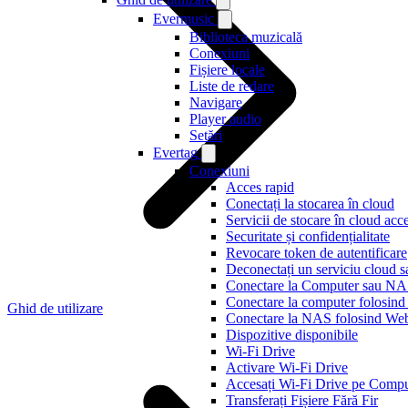
Evermusic
Biblioteca muzicală
Conexiuni
Fișiere locale
Liste de redare
Navigare
Player audio
Setări
Evertag
Conexiuni
Acces rapid
Conectați la stocarea în cloud
Servicii de stocare în cloud acc
Securitate și confidențialitate
Revocare token de autentificare
Deconectați un serviciu cloud s
Conectare la Computer sau N
Conectare la computer folosi
Ghid de utilizare
Conectare la NAS folosind 
Dispozitive disponibile
Wi-Fi Drive
Activare Wi-Fi Drive
Accesați Wi-Fi Drive pe Compu
Transferați Fișiere Fără Fir