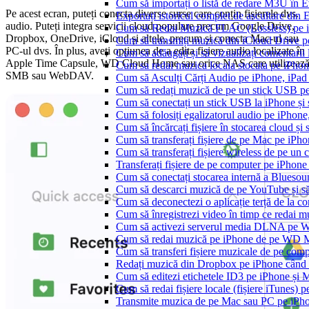
Cum să importați o listă de redare M3U în 
Pe acest ecran, puteți conecta diverse surse care conțin fișierele dvs.
Exportați istoricul complet de ascultare din
audio. Puteți integra servicii cloud populare precum Google Drive,
Cum să Redai Muzică FLAC (Lossless) pe 
Dropbox, OneDrive, iCloud și altele, precum și conecta Mac-ul sau
Cum să transmiți muzică din iCloud Drive 
PC-ul dvs. În plus, aveți opțiunea de a edita fișiere audio localizate în
Cum să adăugați și să vizualizați comentarii
Apple Time Capsule, WD Cloud Home sau orice NAS care utilizeaz
Cum sa redai muzica locala stocata pe iPho
SMB sau WebDAV.
Cum să Asculți Cărți Audio pe iPhone, iPad
Cum să redați muzică de pe un stick USB p
Cum să conectați un stick USB la iPhone și să
Cum să folosiți egalizatorul audio pe iPhon
Cum să încărcați fișiere în stocarea cloud și
Cum să transferați fișiere de pe Mac pe iPho
Cum să transferați fișiere wireless de pe u
Transferați fișiere de pe computer pe iPhon
Cum să conectați stocarea internă a Blues
Cum să descarci muzică de pe YouTube și să 
Cum să deconectezi o aplicație terță de la c
Cum să înregistrezi video în timp ce redai 
Cum să activezi serverul media DLNA pe Wi
Cum să redai muzică pe iPhone de pe WD
Cum să transferi fișiere muzicale de pe com
Redați muzică din Dropbox pe iPhone când s
Cum să editezi etichetele ID3 pe iPhone și 
Cum să redai fișiere locale (fișiere iTunes) 
Transmite muzica de pe Mac sau PC pe iPh