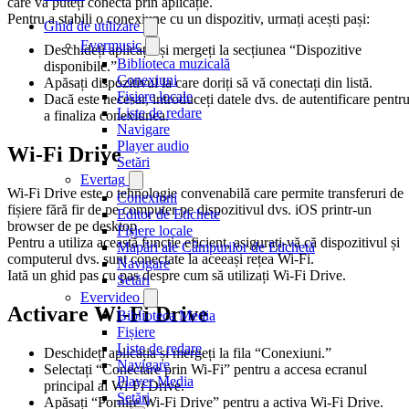
care vă puteți conecta prin aplicație.
Pentru a stabili o conexiune cu un dispozitiv, urmați acești pași:
Ghid de utilizare
Evermusic
Deschideți aplicația și mergeți la secțiunea “Dispozitive
Biblioteca muzicală
disponibile.”
Conexiuni
Apăsați dispozitivul la care doriți să vă conectați din listă.
Fișiere locale
Dacă este necesar, introduceți datele dvs. de autentificare pentr
Liste de redare
a finaliza conexiunea.
Navigare
Player audio
Wi-Fi Drive
Setări
Evertag
Wi-Fi Drive este o tehnologie convenabilă care permite transferuri de
Conexiuni
fișiere fără fir de pe computer pe dispozitivul dvs. iOS printr-un
Editor de Etichete
browser de pe desktop.
Fișiere locale
Pentru a utiliza această funcție eficient, asigurați-vă că dispozitivul și
Mapări ale Câmpurilor de Etichetă
computerul dvs. sunt conectate la aceeași rețea Wi-Fi.
Navigare
Iată un ghid pas cu pas despre cum să utilizați Wi-Fi Drive.
Setări
Evervideo
Activare Wi-Fi Drive
Biblioteca Media
Fișiere
Liste de redare
Deschideți aplicația și mergeți la fila “Conexiuni.”
Navigare
Selectați “Conectare prin Wi-Fi” pentru a accesa ecranul
Player Media
principal al Wi-Fi Drive.
Setări
Apăsați “Pornire Wi-Fi Drive” pentru a activa Wi-Fi Drive.