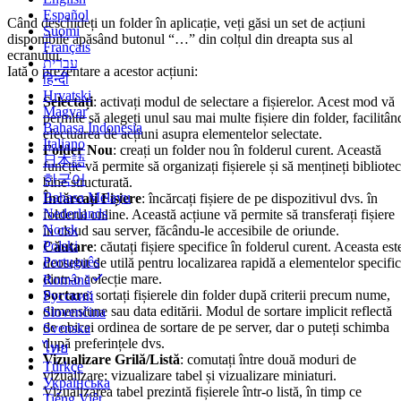
Español
Când deschideți un folder în aplicație, veți găsi un set de acțiuni
Suomi
disponibile apăsând butonul “…” din colțul din dreapta sus al
Français
ecranului.
עברית
Iată o prezentare a acestor acțiuni:
हिन्दी
Hrvatski
Selectați
: activați modul de selectare a fișierelor. Acest mod vă
Magyar
permite să alegeți unul sau mai multe fișiere din folder, facilitân
Bahasa Indonesia
efectuarea de acțiuni asupra elementelor selectate.
Italiano
Folder Nou
: creați un folder nou în folderul curent. Această
日本語
funcție vă permite să organizați fișierele și să mențineți bibliote
한국어
bine structurată.
Bahasa Melayu
Încărcați Fișiere
: încărcați fișiere de pe dispozitivul dvs. în
Nederlands
folderul online. Această acțiune vă permite să transferați fișiere
Norsk
în cloud sau server, făcându-le accesibile de oriunde.
Polski
Căutare
: căutați fișiere specifice în folderul curent. Aceasta est
Português
deosebit de utilă pentru localizarea rapidă a elementelor specifi
dintr-o colecție mare.
Română
Sortare
: sortați fișierele din folder după criterii precum nume,
Русский
dimensiune sau data editării. Modul de sortare implicit reflectă
Slovenčina
de obicei ordinea de sortare de pe server, dar o puteți schimba
Svenska
după preferințele dvs.
ไทย
Vizualizare Grilă/Listă
: comutați între două moduri de
Türkçe
vizualizare: vizualizare tabel și vizualizare miniaturi.
Українська
Vizualizarea tabel prezintă fișierele într-o listă, în timp ce
Tiếng Việt