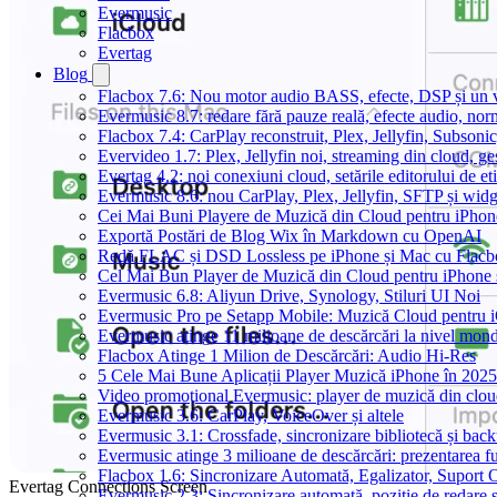
Evermusic
Flacbox
Evertag
Blog
Flacbox 7.6: Nou motor audio BASS, efecte, DSP și un vi
Evermusic 8.7: redare fără pauze reală, efecte audio, nor
Flacbox 7.4: CarPlay reconstruit, Plex, Jellyfin, Subson
Evervideo 1.7: Plex, Jellyfin noi, streaming din cloud, ge
Evertag 4.2: noi conexiuni cloud, setările editorului de et
Evermusic 8.6: nou CarPlay, Plex, Jellyfin, SFTP și widg
Cei Mai Buni Playere de Muzică din Cloud pentru iPhon
Exportă Postări de Blog Wix în Markdown cu OpenAI
Redă FLAC și DSD Lossless pe iPhone și Mac cu Flacb
Cel Mai Bun Player de Muzică din Cloud pentru iPhone 
Evermusic 6.8: Aliyun Drive, Synology, Stiluri UI Noi
Evermusic Pro pe Setapp Mobile: Muzică Cloud pentru 
Evermusic atinge 11 milioane de descărcări la nivel mond
Flacbox Atinge 1 Milion de Descărcări: Audio Hi-Res
5 Cele Mai Bune Aplicații Player Muzică iPhone în 2025
Video promoțional Evermusic: player de muzică din clo
Evermusic 3.6: CarPlay, VoiceOver și altele
Evermusic 3.1: Crossfade, sincronizare bibliotecă și bac
Evermusic atinge 3 milioane de descărcări: prezentarea fu
Flacbox 1.6: Sincronizare Automată, Egalizator, Supor
Evertag Connections Screen
Evermusic 2.3: Sincronizare automată, poziție de redare ș