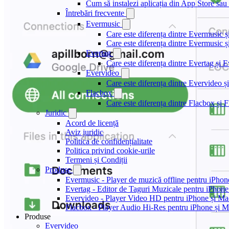
Cum să instalezi aplicația din App Store sau 
Întrebări frecvente
Evermusic
Care este diferența dintre Evermusic 
Care este diferența dintre Evermusic
Evertag
Care este diferența dintre Evertag și
Evervideo
Care este diferența dintre Evervideo
Flacbox
Care este diferența dintre Flacbox și
Juridic
Acord de licență
Aviz juridic
Politica de confidențialitate
Politica privind cookie-urile
Termeni și Condiții
Produse
Evermusic - Player de muzică offline pentru iPhon
Evertag - Editor de Taguri Muzicale pentru iPhone
Evervideo - Player Video HD pentru iPhone și Ma
Flacbox - Player Audio Hi-Res pentru iPhone și 
Produse
Evervideo