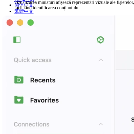
vizualizarea miniaturi afișează reprezentări vizuale ale fișierelor,
简体中文
facilitând identificarea conținutului.
繁體中文