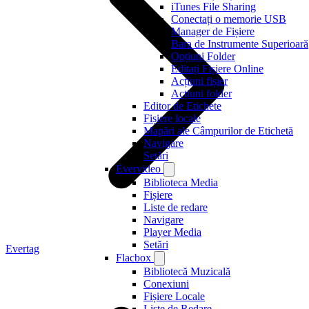
iTunes File Sharing
Conectați o memorie USB
Manager de Fișiere
Bara de Instrumente Superioară
Opțiuni Folder
Editați Fișiere Online
Acțiuni fișier
Acțiuni folder
Editor de Etichete
Fișiere locale
Mapări ale Câmpurilor de Etichetă
Navigare
Setări
Evervideo
Biblioteca Media
Fișiere
Liste de redare
Navigare
Player Media
Setări
Evertag
Flacbox
Bibliotecă Muzicală
Conexiuni
Fișiere Locale
Liste de Redare