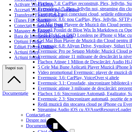
Flacbox 7.4: CarPlay reconstruit, Plex, Jellyfin, 
Activare Wi-Fi Drive
Evervideo 1.7: Plex, Jellyfin noi, streaming din clo
Accesați Wi-Fi Drive pe Computer
Evertag 4.2: noi conexiuni cloud, setările editorulu
Transferați Fișiere Fără Fir
Evermusic 8.6: nou CarPlay, Plex, Jellyfin, SFTP ș
iTunes File Sharing
Cei Mai Buni Playere de Muzică din Cloud pentru
Conectați o memorie USB
Exportă Postări de Blog Wix în Markdown cu Op
Manager de Fișiere
Redă FLAC și DSD Lossless pe iPhone și Mac cu
Bara de Instrumente Superioară
Cel Mai Bun Player de Muzică din Cloud pentru i
Opțiuni Folder
Evermusic 6.8: Aliyun Drive, Synology, Stiluri UI
Editați Fișiere Online
Evermusic Pro pe Setapp Mobile: Muzică Cloud p
Acțiuni fișier
Evermusic atinge 11 milioane de descărcări la nive
Acțiuni folder
Flacbox Atinge 1 Milion de Descărcări: Audio Hi
5 Cele Mai Bune Aplicații Player Muzică iPhone î
Înapoi sus
Video promoțional Evermusic: player de muzică d
Evermusic 3.6: CarPlay, VoiceOver și altele
Evermusic 3.1: Crossfade, sincronizare bibliotecă 
Evermusic atinge 3 milioane de descărcări: prezenta
Documentație
Flacbox 1.6: Sincronizare Automată, Egalizator,
Evermusic 2.3: Sincronizare automată, poziție de re
Redă muzică din stocarea cloud pe iPhone cu Eve
Streaming Audio iOS cu AVAssetResourceLoader
Contactați-ne
Despre noi
Documentație
Ghid de utilizare