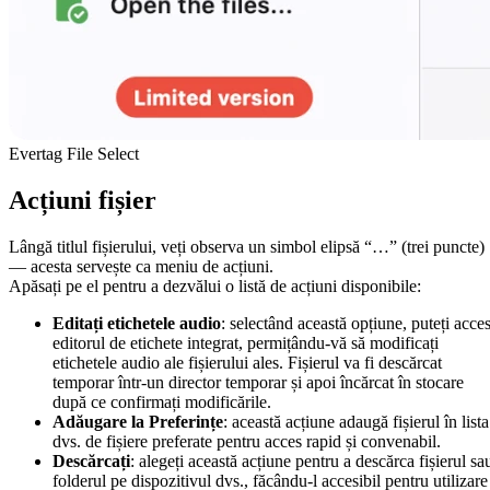
Evertag File Select
Acțiuni fișier
Lângă titlul fișierului, veți observa un simbol elipsă “…” (trei puncte)
— acesta servește ca meniu de acțiuni.
Apăsați pe el pentru a dezvălui o listă de acțiuni disponibile:
Editați etichetele audio
: selectând această opțiune, puteți acce
editorul de etichete integrat, permițându-vă să modificați
etichetele audio ale fișierului ales. Fișierul va fi descărcat
temporar într-un director temporar și apoi încărcat în stocare
după ce confirmați modificările.
Adăugare la Preferințe
: această acțiune adaugă fișierul în lista
dvs. de fișiere preferate pentru acces rapid și convenabil.
Descărcați
: alegeți această acțiune pentru a descărca fișierul sa
folderul pe dispozitivul dvs., făcându-l accesibil pentru utilizare