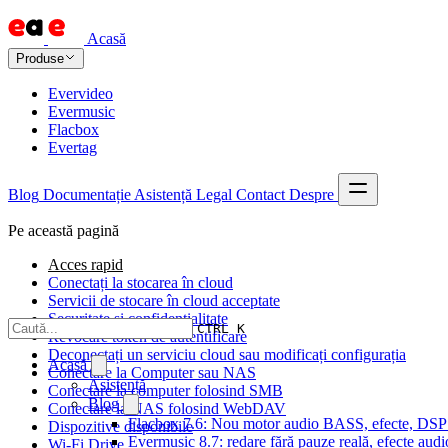
Acasă
Produse
Evervideo
Evermusic
Flacbox
Evertag
Blog
Documentație
Asistență
Legal
Contact
Despre
Pe această pagină
Acces rapid
Conectați la stocarea în cloud
Servicii de stocare în cloud acceptate
Securitate și confidențialitate
CTRL K
Revocare token de autentificare
Deconectați un serviciu cloud sau modificați configurația
Acasă
Conectare la Computer sau NAS
Asistență
Conectare la computer folosind SMB
Blog
Conectare la NAS folosind WebDAV
Flacbox 7.6: Nou motor audio BASS, efecte, DSP și
Dispozitive disponibile
Evermusic 8.7: redare fără pauze reală, efecte audi
Wi-Fi Drive