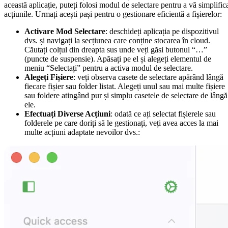
această aplicație, puteți folosi modul de selectare pentru a vă simplific
acțiunile. Urmați acești pași pentru o gestionare eficientă a fișierelor:
Activare Mod Selectare
: deschideți aplicația pe dispozitivul
dvs. și navigați la secțiunea care conține stocarea în cloud.
Căutați colțul din dreapta sus unde veți găsi butonul “…”
(puncte de suspensie). Apăsați pe el și alegeți elementul de
meniu “Selectați” pentru a activa modul de selectare.
Alegeți Fișiere
: veți observa casete de selectare apărând lângă
fiecare fișier sau folder listat. Alegeți unul sau mai multe fișiere
sau foldere atingând pur și simplu casetele de selectare de lângă
ele.
Efectuați Diverse Acțiuni
: odată ce ați selectat fișierele sau
folderele pe care doriți să le gestionați, veți avea acces la mai
multe acțiuni adaptate nevoilor dvs.: