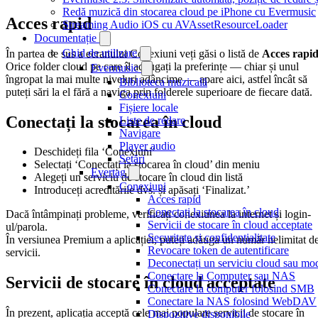
Redă muzică din stocarea cloud pe iPhone cu Evermusic
Acces rapid
Streaming Audio iOS cu AVAssetResourceLoader
Documentație
Ghid de utilizare
În partea de sus a ecranului Conexiuni veți găsi o listă de
Acces rapi
Orice folder cloud pe care îl adăugați la preferințe — chiar și unul
Evermusic
îngropat la mai multe niveluri adâncime — apare aici, astfel încât să
Biblioteca muzicală
puteți sări la el fără a naviga prin folderele superioare de fiecare dată.
Conexiuni
Fișiere locale
Conectați la stocarea în cloud
Liste de redare
Navigare
Player audio
Deschideți fila ‘Conexiuni’
Setări
Selectați ‘Conectați la stocarea în cloud’ din meniu
Evertag
Alegeți un serviciu de stocare în cloud din listă
Conexiuni
Introduceți acreditările dvs. și apăsați ‘Finalizat.’
Acces rapid
Conectați la stocarea în cloud
Dacă întâmpinați probleme, verificați conexiunea la internet și login-
Servicii de stocare în cloud acceptate
ul/parola.
Securitate și confidențialitate
În versiunea Premium a aplicației, puteți adăuga un număr nelimitat d
Revocare token de autentificare
servicii.
Deconectați un serviciu cloud sau modi
Conectare la Computer sau NAS
Servicii de stocare în cloud acceptate
Conectare la computer folosind SMB
Conectare la NAS folosind WebDAV
În prezent, aplicația acceptă cele mai populare servicii de stocare în
Dispozitive disponibile