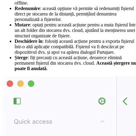
offline.
Redenumire
: această opțiune vă permite să redenumiți fișierul
direct pe stocarea de la distanță, permițând denumirea
personalizată a fișierelor.
Mutare
: optați pentru această acțiune pentru a muta fișierul într
un alt folder din stocarea dvs. cloud, ajutând la menținerea unei
structuri organizate de fișiere.
Deschidere în
: folosiți această acțiune pentru a exporta fișierul
într-o altă aplicație compatibilă. Fișierul va fi descărcat pe
dispozitivul dvs. și apoi va apărea dialogul Partajare.
Șterge
: fiți precauți cu această acțiune, deoarece elimină
permanent fișierul din stocarea dvs. cloud.
Această ștergere n
poate fi anulată
.