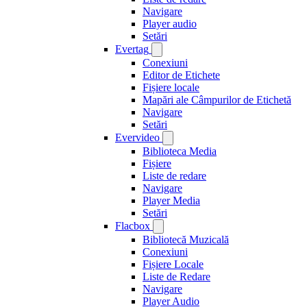
Navigare
Player audio
Setări
Evertag
Conexiuni
Editor de Etichete
Fișiere locale
Mapări ale Câmpurilor de Etichetă
Navigare
Setări
Evervideo
Biblioteca Media
Fișiere
Liste de redare
Navigare
Player Media
Setări
Flacbox
Bibliotecă Muzicală
Conexiuni
Fișiere Locale
Liste de Redare
Navigare
Player Audio