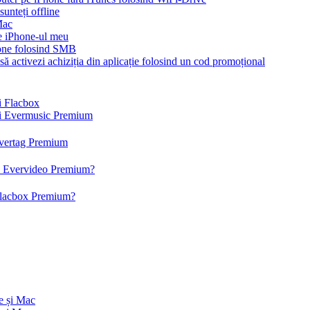
unteți offline
Mac
pe iPhone-ul meu
one folosind SMB
să activezi achiziția din aplicație folosind un cod promoțional
și Flacbox
 și Evermusic Premium
 Evertag Premium
 și Evervideo Premium?
 Flacbox Premium?
e și Mac