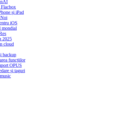
enAI
 Flacbox
Phone și iPad
 Noi
entru iOS
l mondial
-Res
n 2025
in cloud
și backup
rea funcțiilor
 Suport OPUS
dare și taguri
rmusic