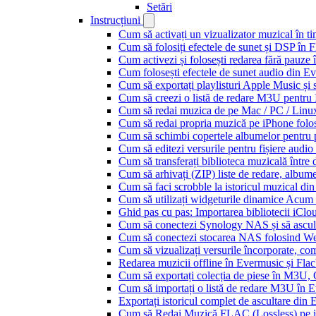
Setări
Instrucțiuni
Cum să activați un vizualizator muzical în t
Cum să folosiți efectele de sunet și DSP în 
Cum activezi și folosești redarea fără pauze
Cum folosești efectele de sunet audio din Ev
Cum să exportați playlisturi Apple Music și 
Cum să creezi o listă de redare M3U pentru
Cum să redai muzica de pe Mac / PC / Lin
Cum să redai propria muzică pe iPhone folo
Cum să schimbi copertele albumelor pentru pi
Cum să editezi versurile pentru fișiere aud
Cum să transferați biblioteca muzicală între 
Cum să arhivați (ZIP) liste de redare, albume, 
Cum să faci scrobble la istoricul muzical di
Cum să utilizați widgeturile dinamice Acum
Ghid pas cu pas: Importarea bibliotecii iCl
Cum să conectezi Synology NAS și să ascul
Cum să conectezi stocarea NAS folosind We
Cum să vizualizați versurile încorporate, co
Redarea muzicii offline în Evermusic și Flacbo
Cum să exportați colecția de piese în M3U
Cum să importați o listă de redare M3U în 
Exportați istoricul complet de ascultare din
Cum să Redai Muzică FLAC (Lossless) pe 