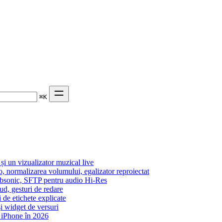
⌘
K
 un vizualizator muzical live
o, normalizarea volumului, egalizator reproiectat
Subsonic, SFTP pentru audio Hi-Res
ud, gesturi de redare
i de etichete explicate
i widget de versuri
 iPhone în 2026