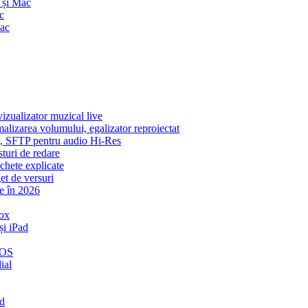
 și Mac
c
Mac
zualizator muzical live
malizarea volumului, egalizator reproiectat
ic, SFTP pentru audio Hi-Res
sturi de redare
ichete explicate
et de versuri
e în 2026
ox
și iPad
iOS
ial
ud