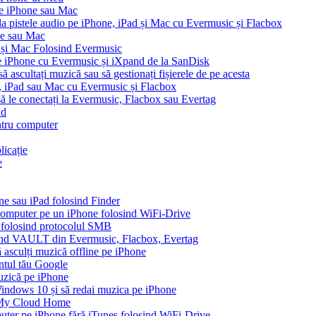
pe iPhone sau Mac
 la pistele audio pe iPhone, iPad și Mac cu Evermusic și Flacbox
ne sau Mac
 și Mac Folosind Evermusic
e iPhone cu Evermusic și iXpand de la SanDisk
 ascultați muzică sau să gestionați fișierele de pe acesta
e, iPad sau Mac cu Evermusic și Flacbox
 să le conectați la Evermusic, Flacbox sau Evertag
ud
ntru computer
licație
e
ne sau iPad folosind Finder
n computer pe un iPhone folosind WiFi-Drive
e folosind protocolul SMB
ound VAULT din Evermusic, Flacbox, Evertag
asculți muzică offline pe iPhone
ontul tău Google
muzică pe iPhone
ndows 10 și să redai muzica pe iPhone
 My Cloud Home
puter pe iPhone fără iTunes folosind WiFi-Drive