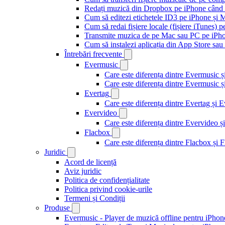
Redați muzică din Dropbox pe iPhone când s
Cum să editezi etichetele ID3 pe iPhone și 
Cum să redai fișiere locale (fișiere iTunes) 
Transmite muzica de pe Mac sau PC pe iPh
Cum să instalezi aplicația din App Store sau 
Întrebări frecvente
Evermusic
Care este diferența dintre Evermusic 
Care este diferența dintre Evermusic
Evertag
Care este diferența dintre Evertag și
Evervideo
Care este diferența dintre Evervideo
Flacbox
Care este diferența dintre Flacbox și
Juridic
Acord de licență
Aviz juridic
Politica de confidențialitate
Politica privind cookie-urile
Termeni și Condiții
Produse
Evermusic - Player de muzică offline pentru iPhon