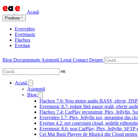
Acasă
Produse
Evervideo
Evermusic
Flacbox
Evertag
Blog
Documentație
Asistență
Legal
Contact
Despre
⌘
K
Acasă
Asistență
Blog
Flacbox 7.6: Nou motor audio BASS, efecte, DSP și
Evermusic 8.7: redare fără pauze reală, efecte audi
Flacbox 7.4: CarPlay reconstruit, Plex, Jellyfin, 
Evervideo 1.7: Plex, Jellyfin noi, streaming din clo
Evertag 4.2: noi conexiuni cloud, setările editorulu
Evermusic 8.6: nou CarPlay, Plex, Jellyfin, SFTP ș
Cei Mai Buni Playere de Muzică din Cloud pentru