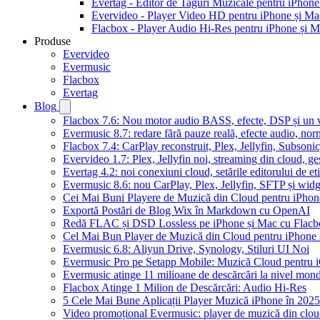
Evertag - Editor de Taguri Muzicale pentru iPhone
Evervideo - Player Video HD pentru iPhone și Ma
Flacbox - Player Audio Hi-Res pentru iPhone și 
Produse
Evervideo
Evermusic
Flacbox
Evertag
Blog
Flacbox 7.6: Nou motor audio BASS, efecte, DSP și un vi
Evermusic 8.7: redare fără pauze reală, efecte audio, nor
Flacbox 7.4: CarPlay reconstruit, Plex, Jellyfin, Subson
Evervideo 1.7: Plex, Jellyfin noi, streaming din cloud, ge
Evertag 4.2: noi conexiuni cloud, setările editorului de et
Evermusic 8.6: nou CarPlay, Plex, Jellyfin, SFTP și widg
Cei Mai Buni Playere de Muzică din Cloud pentru iPhon
Exportă Postări de Blog Wix în Markdown cu OpenAI
Redă FLAC și DSD Lossless pe iPhone și Mac cu Flacb
Cel Mai Bun Player de Muzică din Cloud pentru iPhone 
Evermusic 6.8: Aliyun Drive, Synology, Stiluri UI Noi
Evermusic Pro pe Setapp Mobile: Muzică Cloud pentru 
Evermusic atinge 11 milioane de descărcări la nivel mond
Flacbox Atinge 1 Milion de Descărcări: Audio Hi-Res
5 Cele Mai Bune Aplicații Player Muzică iPhone în 2025
Video promoțional Evermusic: player de muzică din clo