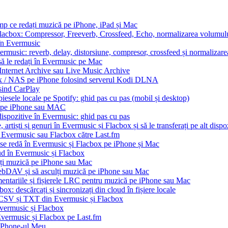
imp ce redați muzică pe iPhone, iPad și Mac
Flacbox: Compressor, Freeverb, Crossfeed, Echo, normalizarea volumului
 în Evermusic
ermusic: reverb, delay, distorsiune, compresor, crossfeed și normalizar
să le redați în Evermusic pe Mac
 Internet Archive sau Live Music Archive
ux / NAS pe iPhone folosind serverul Kodi DLNA
sind CarPlay
esele locale pe Spotify: ghid pas cu pas (mobil și desktop)
io pe iPhone sau MAC
dispozitive în Evermusic: ghid pas cu pas
artiști și genuri în Evermusic și Flacbox și să le transferați pe alt dispo
n Evermusic sau Flacbox către Last.fm
 se redă în Evermusic și Flacbox pe iPhone și Mac
oud în Evermusic și Flacbox
ți muzică pe iPhone sau Mac
bDAV și să asculți muzică pe iPhone sau Mac
mentariile și fișierele LRC pentru muzică pe iPhone sau Mac
x: descărcați și sincronizați din cloud în fișiere locale
, CSV și TXT din Evermusic și Flacbox
Evermusic și Flacbox
 Evermusic și Flacbox pe Last.fm
iPhone-ul Meu