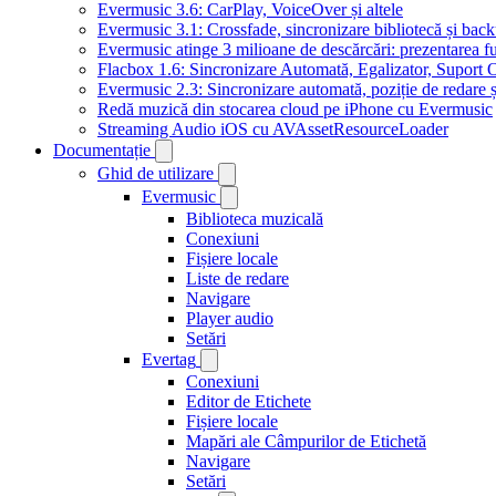
Evermusic 3.6: CarPlay, VoiceOver și altele
Evermusic 3.1: Crossfade, sincronizare bibliotecă și bac
Evermusic atinge 3 milioane de descărcări: prezentarea fu
Flacbox 1.6: Sincronizare Automată, Egalizator, Supor
Evermusic 2.3: Sincronizare automată, poziție de redare ș
Redă muzică din stocarea cloud pe iPhone cu Evermusic
Streaming Audio iOS cu AVAssetResourceLoader
Documentație
Ghid de utilizare
Evermusic
Biblioteca muzicală
Conexiuni
Fișiere locale
Liste de redare
Navigare
Player audio
Setări
Evertag
Conexiuni
Editor de Etichete
Fișiere locale
Mapări ale Câmpurilor de Etichetă
Navigare
Setări