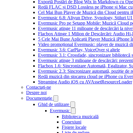
Exportă Postări de Blog Wix în Markdown cu Op
Redă FLAC și DSD Lossless pe iPhone și Mac cu
Cel Mai Bun Player de Muzică din Cloud pentru i
Evermusic 6.8: Aliyun Drive, Synology, Stiluri UI
Evermusic Pro pe Setapp Mobile: Muzică Cloud p
Evermusic atinge 11 milioane de descărcări la nive
Flacbox Atinge 1 Milion de Descărcări: Audio Hi
5 Cele Mai Bune Aplicații Player Muzică iPhone î
Video promoțional Evermusic: player de muzică d
Evermusic 3.6: CarPlay, VoiceOver și altele
Evermusic 3.1: Crossfade, sincronizare bibliotecă 
Evermusic atinge 3 milioane de descărcări: prezenta
Flacbox 1.6: Sincronizare Automată, Egalizator,
Evermusic 2.3: Sincronizare automată, poziție de re
Redă muzică din stocarea cloud pe iPhone cu Eve
Streaming Audio iOS cu AVAssetResourceLoader
Contactați-ne
Despre noi
Documentație
Ghid de utilizare
Evermusic
Biblioteca muzicală
Conexiuni
Fișiere locale
Liste de redare