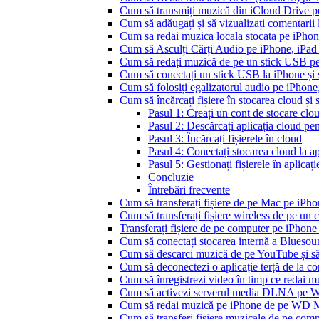
Cum să transmiți muzică din iCloud Drive 
Cum să adăugați și să vizualizați comentarii
Cum sa redai muzica locala stocata pe iPho
Cum să Asculți Cărți Audio pe iPhone, iPad
Cum să redați muzică de pe un stick USB p
Cum să conectați un stick USB la iPhone și să
Cum să folosiți egalizatorul audio pe iPhon
Cum să încărcați fișiere în stocarea cloud și
Pasul 1: Creați un cont de stocare clo
Pasul 2: Descărcați aplicația cloud pe
Pasul 3: Încărcați fișierele în cloud
Pasul 4: Conectați stocarea cloud la ap
Pasul 5: Gestionați fișierele în aplicați
Concluzie
Întrebări frecvente
Cum să transferați fișiere de pe Mac pe iPho
Cum să transferați fișiere wireless de pe u
Transferați fișiere de pe computer pe iPhon
Cum să conectați stocarea internă a Blues
Cum să descarci muzică de pe YouTube și să 
Cum să deconectezi o aplicație terță de la c
Cum să înregistrezi video în timp ce redai 
Cum să activezi serverul media DLNA pe Wi
Cum să redai muzică pe iPhone de pe WD
Cum să transferi fișiere muzicale de pe com