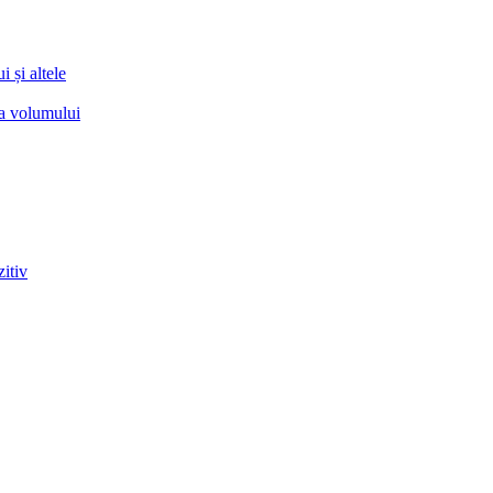
 și altele
ea volumului
zitiv